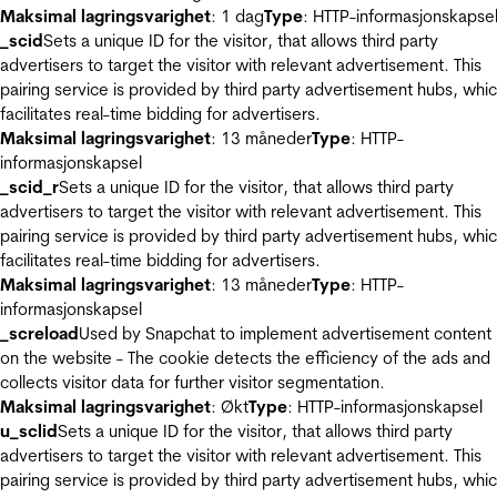
Maksimal lagringsvarighet
: 1 dag
Type
: HTTP-informasjonskapse
_scid
Sets a unique ID for the visitor, that allows third party
advertisers to target the visitor with relevant advertisement. This
pairing service is provided by third party advertisement hubs, whi
facilitates real-time bidding for advertisers.
Maksimal lagringsvarighet
: 13 måneder
Type
: HTTP-
informasjonskapsel
_scid_r
Sets a unique ID for the visitor, that allows third party
advertisers to target the visitor with relevant advertisement. This
pairing service is provided by third party advertisement hubs, whi
facilitates real-time bidding for advertisers.
Maksimal lagringsvarighet
: 13 måneder
Type
: HTTP-
informasjonskapsel
_screload
Used by Snapchat to implement advertisement content
on the website - The cookie detects the efficiency of the ads and
collects visitor data for further visitor segmentation.
Maksimal lagringsvarighet
: Økt
Type
: HTTP-informasjonskapsel
u_sclid
Sets a unique ID for the visitor, that allows third party
advertisers to target the visitor with relevant advertisement. This
pairing service is provided by third party advertisement hubs, whi