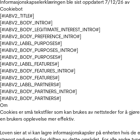
Informasjonskapselerklæringen ble sist oppdatert 7/12/26 av
Cookiebot
[#IABV2_TITLE#]
[#IABV2_BODY_INTRO#]
[#IABV2_BODY_LEGITIMATE_INTEREST_INTRO#]
[#IABV2_BODY_PREFERENCE_INTRO#]
[#IABV2_LABEL_PURPOSES#]
[#IABV2_BODY_PURPOSES_INTRO#]
[#IABV2_BODY_PURPOSES#]
[#IABV2_LABEL_FEATURES#]
[#IABV2_BODY_FEATURES_INTRO#]
[#IABV2_BODY_FEATURES#]
[#IABV2_LABEL_PARTNERS#]
[#IABV2_BODY_PARTNERS_INTRO#]
[#IABV2_BODY_PARTNERS#]
Om
Cookies er små tekstfiler som kan brukes av nettsteder for å gjøre
en brukers opplevelse mer effektiv.
Loven sier at vi kan lagre informasjonskapsler på enheten hvis de e
strengt nødvendig for driften av dette området. For alle andre typ