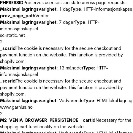
PHPSESSID
Preserves user session state across page requests.
Maksimal lagringsvarighet
: 1 dag
Type
: HTTP-informasjonskapse
prev_page_path
Venter
Maksimal lagringsvarighet
: 7 dager
Type
: HTTP-
informasjonskapsel
sc-static.net
2
_scsrid
The cookie is necessary for the secure checkout and
payment function on the website. This function is provided by
shopify.com.
Maksimal lagringsvarighet
: 13 måneder
Type
: HTTP-
informasjonskapsel
_scsrid
The cookie is necessary for the secure checkout and
payment function on the website. This function is provided by
shopify.com.
Maksimal lagringsvarighet
: Vedvarende
Type
: HTML lokal lagring
www.garnius.no
2
M2_VENIA_BROWSER_PERSISTENCE__cartId
Necessary for the
shopping cart functionality on the website.