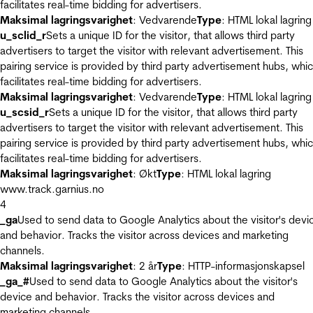
facilitates real-time bidding for advertisers.
Maksimal lagringsvarighet
: Vedvarende
Type
: HTML lokal lagring
u_sclid_r
Sets a unique ID for the visitor, that allows third party
advertisers to target the visitor with relevant advertisement. This
pairing service is provided by third party advertisement hubs, whi
facilitates real-time bidding for advertisers.
Maksimal lagringsvarighet
: Vedvarende
Type
: HTML lokal lagring
u_scsid_r
Sets a unique ID for the visitor, that allows third party
advertisers to target the visitor with relevant advertisement. This
pairing service is provided by third party advertisement hubs, whi
facilitates real-time bidding for advertisers.
Maksimal lagringsvarighet
: Økt
Type
: HTML lokal lagring
www.track.garnius.no
4
_ga
Used to send data to Google Analytics about the visitor's devi
and behavior. Tracks the visitor across devices and marketing
channels.
Maksimal lagringsvarighet
: 2 år
Type
: HTTP-informasjonskapsel
_ga_#
Used to send data to Google Analytics about the visitor's
device and behavior. Tracks the visitor across devices and
marketing channels.