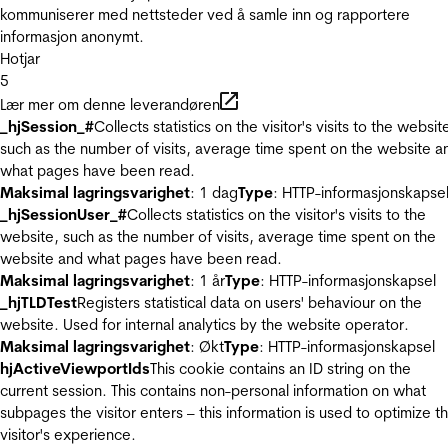
kommuniserer med nettsteder ved å samle inn og rapportere
informasjon anonymt.
Hotjar
5
Lær mer om denne leverandøren
_hjSession_#
Collects statistics on the visitor's visits to the websit
such as the number of visits, average time spent on the website a
what pages have been read.
Maksimal lagringsvarighet
: 1 dag
Type
: HTTP-informasjonskapse
_hjSessionUser_#
Collects statistics on the visitor's visits to the
website, such as the number of visits, average time spent on the
website and what pages have been read.
Maksimal lagringsvarighet
: 1 år
Type
: HTTP-informasjonskapsel
_hjTLDTest
Registers statistical data on users' behaviour on the
website. Used for internal analytics by the website operator.
Maksimal lagringsvarighet
: Økt
Type
: HTTP-informasjonskapsel
hjActiveViewportIds
This cookie contains an ID string on the
current session. This contains non-personal information on what
subpages the visitor enters – this information is used to optimize t
visitor's experience.