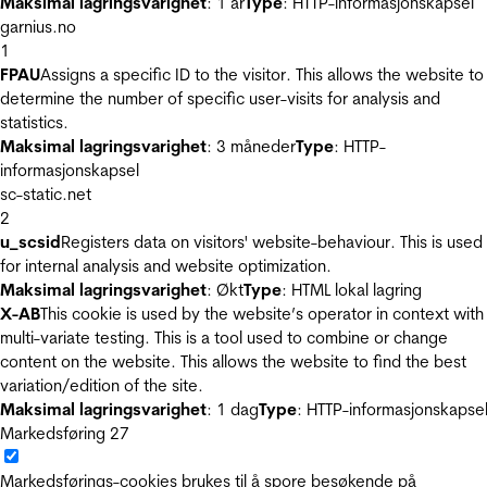
Maksimal lagringsvarighet
: 1 år
Type
: HTTP-informasjonskapsel
garnius.no
1
FPAU
Assigns a specific ID to the visitor. This allows the website to
determine the number of specific user-visits for analysis and
statistics.
Maksimal lagringsvarighet
: 3 måneder
Type
: HTTP-
informasjonskapsel
sc-static.net
2
u_scsid
Registers data on visitors' website-behaviour. This is used
for internal analysis and website optimization.
Maksimal lagringsvarighet
: Økt
Type
: HTML lokal lagring
X-AB
This cookie is used by the website’s operator in context with
multi-variate testing. This is a tool used to combine or change
content on the website. This allows the website to find the best
variation/edition of the site.
Maksimal lagringsvarighet
: 1 dag
Type
: HTTP-informasjonskapse
Markedsføring
27
Markedsførings-cookies brukes til å spore besøkende på