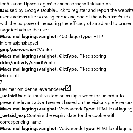
for å kunne tilpasse og måle annonseringseffektiviteten.
IDE
Used by Google DoubleClick to register and report the websit
user's actions after viewing or clicking one of the advertiser's ads
with the purpose of measuring the efficacy of an ad and to presen
targeted ads to the user.
Maksimal lagringsvarighet
: 400 dager
Type
: HTTP-
informasjonskapsel
gmp\conversion#
Venter
Maksimal lagringsvarighet
: Økt
Type
: Pikselsporing
ddm/activity/src=#
Venter
Maksimal lagringsvarighet
: Økt
Type
: Pikselsporing
Microsoft
7
Lær mer om denne leverandøren
_uetsid
Used to track visitors on multiple websites, in order to
present relevant advertisement based on the visitor's preferences
Maksimal lagringsvarighet
: Vedvarende
Type
: HTML lokal lagring
_uetsid_exp
Contains the expiry-date for the cookie with
corresponding name.
Maksimal lagringsvarighet
: Vedvarende
Type
: HTML lokal lagring