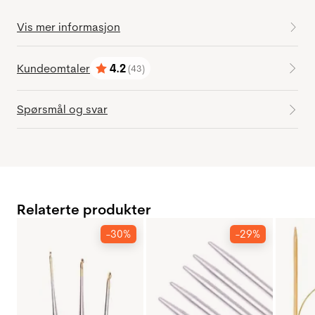
Vis mer informasjon
Kundeomtaler
4.2
(43)
Karakter:
av 5 mulige
Spørsmål og svar
Relaterte produkter
-30%
-29%