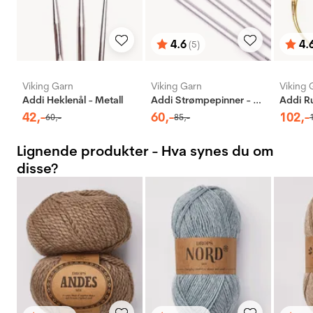
4.6
4.
(5)
Karakter:
av 5 mulige
Karak
av 5 
Viking Garn
Viking Garn
Viking 
Addi Heklenål - Metall
Addi Strømpepinner - Aluminium
42
,-
60
,-
102
,-
60
,-
85
,-
Lignende produkter - Hva synes du om
disse?