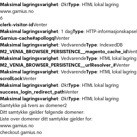
Maksimal lagringsvarighet
: Økt
Type
: HTML lokal lagring
www.garnius.no
6
clerk-visitor-id
Venter
Maksimal lagringsvarighet
: 1 dag
Type
: HTTP-informasjonskapse
Garnius-cache#apollogql
Venter
Maksimal lagringsvarighet
: Vedvarende
Type
: IndexedDB
M2_VENIA_BROWSER_PERSISTENCE__magento_cache_id
Vent
Maksimal lagringsvarighet
: Vedvarende
Type
: HTML lokal lagring
M2_VENIA_BROWSER_PERSISTENCE__urlResolver_#
Venter
Maksimal lagringsvarighet
: Vedvarende
Type
: HTML lokal lagring
scrollLock
Venter
Maksimal lagringsvarighet
: Økt
Type
: HTML lokal lagring
success_login_redirect_path
Venter
Maksimal lagringsvarighet
: Økt
Type
: HTML lokal lagring
Samtykke på tvers av domener
2
Ditt samtykke gjelder følgende domener:
Liste over domener ditt samtykke gjelder for:
www.garnius.no
checkout.garnius.no