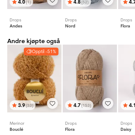
4.0
4.8
4.
(1)
(52)
Karakter:
av 5 mulige
Karakter:
av 5 mulige
Karak
av 5 
Drops
Drops
Drops
Andes
Nord
Flora
Andre kjøpte også
Opptil -51%
3.9
4.7
4.
(33)
(153)
Karakter:
av 5 mulige
Karakter:
av 5 mulige
Karak
av 5 
Merinor
Drops
Drops
Bouclé
Flora
Daisy