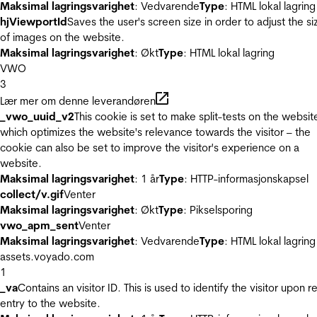
Maksimal lagringsvarighet
: Vedvarende
Type
: HTML lokal lagring
hjViewportId
Saves the user's screen size in order to adjust the si
of images on the website.
Maksimal lagringsvarighet
: Økt
Type
: HTML lokal lagring
VWO
3
Lær mer om denne leverandøren
_vwo_uuid_v2
This cookie is set to make split-tests on the websit
which optimizes the website's relevance towards the visitor – the
cookie can also be set to improve the visitor's experience on a
website.
Maksimal lagringsvarighet
: 1 år
Type
: HTTP-informasjonskapsel
collect/v.gif
Venter
Maksimal lagringsvarighet
: Økt
Type
: Pikselsporing
vwo_apm_sent
Venter
Maksimal lagringsvarighet
: Vedvarende
Type
: HTML lokal lagring
assets.voyado.com
1
_va
Contains an visitor ID. This is used to identify the visitor upon r
entry to the website.