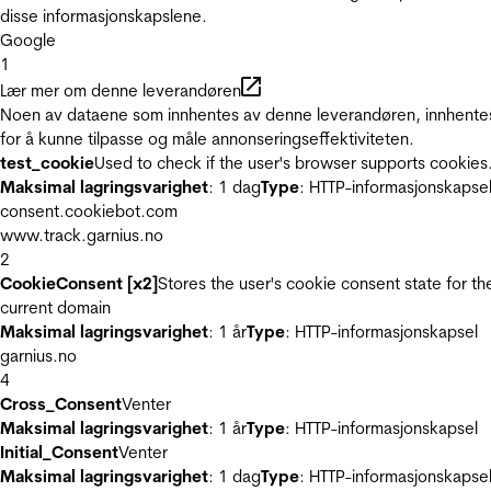
disse informasjonskapslene.
Google
1
Lær mer om denne leverandøren
Noen av dataene som innhentes av denne leverandøren, innhente
for å kunne tilpasse og måle annonseringseffektiviteten.
test_cookie
Used to check if the user's browser supports cookies
Maksimal lagringsvarighet
: 1 dag
Type
: HTTP-informasjonskapse
consent.cookiebot.com
www.track.garnius.no
2
CookieConsent [x2]
Stores the user's cookie consent state for th
current domain
Maksimal lagringsvarighet
: 1 år
Type
: HTTP-informasjonskapsel
garnius.no
4
Cross_Consent
Venter
Maksimal lagringsvarighet
: 1 år
Type
: HTTP-informasjonskapsel
Initial_Consent
Venter
Maksimal lagringsvarighet
: 1 dag
Type
: HTTP-informasjonskapse