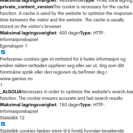
Maksimal lagringsvarighet
: Vedvarende
Type
: HTML lokal lagring
private_content_version
This cookie is necessary for the cache
function. A cache is used by the website to optimize the response
time between the visitor and the website. The cache is usually
stored on the visitor’s browser.
Maksimal lagringsvarighet
: 400 dager
Type
: HTTP-
informasjonskapsel
Egenskaper
1
Preferanse-cookies gjør et nettsted for å huske informasjon og
endrer måten nettsiden oppfører seg eller ser ut, ting som ditt
foretrukne språk eller den regionen du befinner deg i.
www.garnius.no
1
_ALGOLIA
Necessary in order to optimize the website's search-ba
function. The cookie ensures accurate and fast search results.
Maksimal lagringsvarighet
: 180 dager
Type
: HTTP-
informasjonskapsel
Statistikk
12
Statistikk-cookies hjelper eiere til å forstå hvordan besøkende