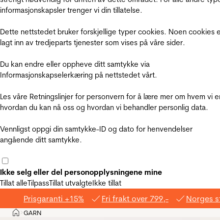
informasjonskapsler trenger vi din tillatelse.
Dette nettstedet bruker forskjellige typer cookies. Noen cookies 
lagt inn av tredjeparts tjenester som vises på våre sider.
Du kan endre eller oppheve ditt samtykke via
Informasjonskapselerkæring på nettstedet vårt.
Les våre Retningslinjer for personvern for å lære mer om hvem vi e
hvordan du kan nå oss og hvordan vi behandler personlig data.
Vennligst oppgi din samtykke-ID og dato for henvendelser
angående ditt samtykke.
Ikke selg eller del personopplysningene mine
Tillat alle
Tilpass
Tillat utvalgte
Ikke tillat
Prisgaranti +15%
Fri frakt over 799,-
Norges s
Hjem
GARN
>