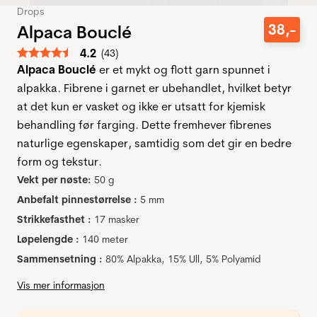
Drops
38
,-
Alpaca Bouclé
Gjennomsnittskarakter:
4.2
(
stemmer:
43
)
Alpaca Bouclé
er et mykt og flott garn spunnet i
alpakka. Fibrene i garnet er ubehandlet, hvilket betyr
at det kun er vasket og ikke er utsatt for kjemisk
behandling før farging. Dette fremhever fibrenes
naturlige egenskaper, samtidig som det gir en bedre
form og tekstur.
Vekt per nøste:
50 g
Anbefalt pinnestørrelse :
5 mm
Strikkefasthet :
17 masker
Løpelengde :
140 meter
Sammensetning :
80% Alpakka, 15% Ull, 5% Polyamid
Vis mer informasjon