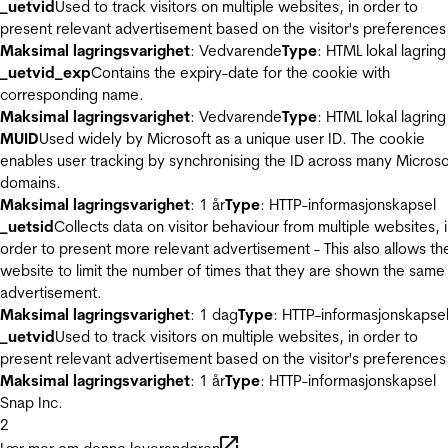
_uetvid
Used to track visitors on multiple websites, in order to
present relevant advertisement based on the visitor's preferences
Maksimal lagringsvarighet
: Vedvarende
Type
: HTML lokal lagring
_uetvid_exp
Contains the expiry-date for the cookie with
corresponding name.
Maksimal lagringsvarighet
: Vedvarende
Type
: HTML lokal lagring
MUID
Used widely by Microsoft as a unique user ID. The cookie
enables user tracking by synchronising the ID across many Microso
domains.
Maksimal lagringsvarighet
: 1 år
Type
: HTTP-informasjonskapsel
_uetsid
Collects data on visitor behaviour from multiple websites, 
order to present more relevant advertisement - This also allows th
website to limit the number of times that they are shown the same
advertisement.
Maksimal lagringsvarighet
: 1 dag
Type
: HTTP-informasjonskapse
_uetvid
Used to track visitors on multiple websites, in order to
present relevant advertisement based on the visitor's preferences
Maksimal lagringsvarighet
: 1 år
Type
: HTTP-informasjonskapsel
Snap Inc.
2