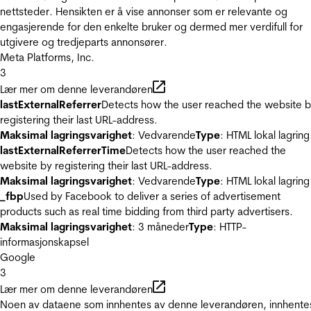
nettsteder. Hensikten er å vise annonser som er relevante og
engasjerende for den enkelte bruker og dermed mer verdifull for
utgivere og tredjeparts annonsører.
Meta Platforms, Inc.
3
Lær mer om denne leverandøren
lastExternalReferrer
Detects how the user reached the website 
registering their last URL-address.
Maksimal lagringsvarighet
: Vedvarende
Type
: HTML lokal lagring
lastExternalReferrerTime
Detects how the user reached the
website by registering their last URL-address.
Maksimal lagringsvarighet
: Vedvarende
Type
: HTML lokal lagring
_fbp
Used by Facebook to deliver a series of advertisement
products such as real time bidding from third party advertisers.
Maksimal lagringsvarighet
: 3 måneder
Type
: HTTP-
informasjonskapsel
Google
3
Lær mer om denne leverandøren
Noen av dataene som innhentes av denne leverandøren, innhente