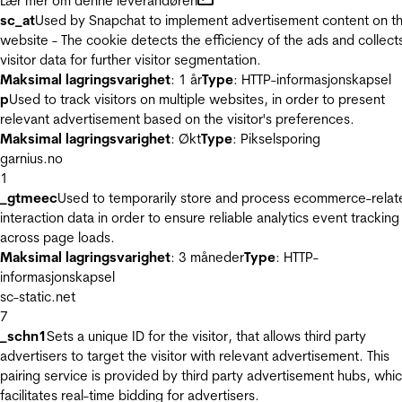
Lær mer om denne leverandøren
sc_at
Used by Snapchat to implement advertisement content on t
website - The cookie detects the efficiency of the ads and collect
visitor data for further visitor segmentation.
Maksimal lagringsvarighet
: 1 år
Type
: HTTP-informasjonskapsel
p
Used to track visitors on multiple websites, in order to present
relevant advertisement based on the visitor's preferences.
Maksimal lagringsvarighet
: Økt
Type
: Pikselsporing
garnius.no
1
_gtmeec
Used to temporarily store and process ecommerce-relat
interaction data in order to ensure reliable analytics event tracking
across page loads.
Maksimal lagringsvarighet
: 3 måneder
Type
: HTTP-
informasjonskapsel
sc-static.net
7
_schn1
Sets a unique ID for the visitor, that allows third party
advertisers to target the visitor with relevant advertisement. This
pairing service is provided by third party advertisement hubs, whi
facilitates real-time bidding for advertisers.