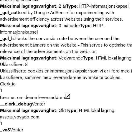
Maksimal lagringsvarighet
: 2 år
Type
: HTTP-informasjonskapsel
_gcl_au
Used by Google AdSense for experimenting with
advertisement efficiency across websites using their services.
Maksimal lagringsvarighet
: 3 måneder
Type
: HTTP-
informasjonskapsel
_gcl_ls
Tracks the conversion rate between the user and the
advertisement banners on the website - This serves to optimise th
relevance of the advertisements on the website.
Maksimal lagringsvarighet
: Vedvarende
Type
: HTML lokal lagring
Uklassifisert
8
Uklassifiserte cookies er informasjonskapsler som vi er i ferd med 
klassifisere, sammen med leverandørene av enkelte cookies.
Clerk.io
1
Lær mer om denne leverandøren
__clerk_debug
Venter
Maksimal lagringsvarighet
: Økt
Type
: HTML lokal lagring
assets.voyado.com
1
_vaS
Venter