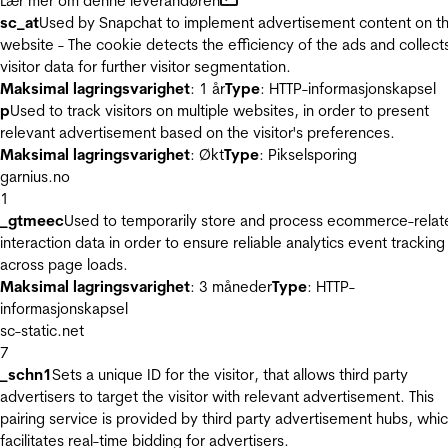
Lær mer om denne leverandøren
sc_at
Used by Snapchat to implement advertisement content on t
website - The cookie detects the efficiency of the ads and collect
visitor data for further visitor segmentation.
Maksimal lagringsvarighet
: 1 år
Type
: HTTP-informasjonskapsel
p
Used to track visitors on multiple websites, in order to present
relevant advertisement based on the visitor's preferences.
Maksimal lagringsvarighet
: Økt
Type
: Pikselsporing
garnius.no
1
_gtmeec
Used to temporarily store and process ecommerce-relat
interaction data in order to ensure reliable analytics event tracking
across page loads.
Maksimal lagringsvarighet
: 3 måneder
Type
: HTTP-
informasjonskapsel
sc-static.net
7
_schn1
Sets a unique ID for the visitor, that allows third party
advertisers to target the visitor with relevant advertisement. This
pairing service is provided by third party advertisement hubs, whi
facilitates real-time bidding for advertisers.