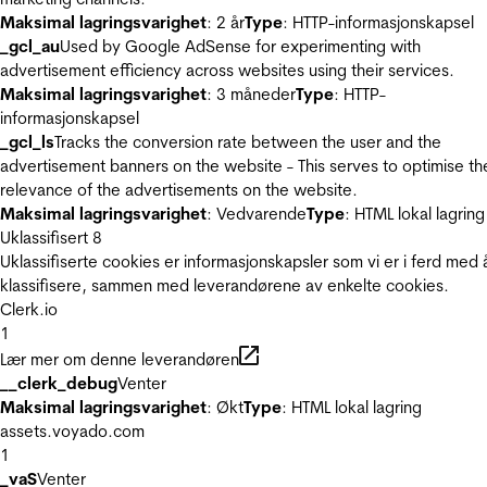
Maksimal lagringsvarighet
: 2 år
Type
: HTTP-informasjonskapsel
_gcl_au
Used by Google AdSense for experimenting with
advertisement efficiency across websites using their services.
Maksimal lagringsvarighet
: 3 måneder
Type
: HTTP-
informasjonskapsel
_gcl_ls
Tracks the conversion rate between the user and the
advertisement banners on the website - This serves to optimise th
relevance of the advertisements on the website.
Maksimal lagringsvarighet
: Vedvarende
Type
: HTML lokal lagring
Uklassifisert
8
Uklassifiserte cookies er informasjonskapsler som vi er i ferd med 
klassifisere, sammen med leverandørene av enkelte cookies.
Clerk.io
1
Lær mer om denne leverandøren
__clerk_debug
Venter
Maksimal lagringsvarighet
: Økt
Type
: HTML lokal lagring
assets.voyado.com
1
_vaS
Venter