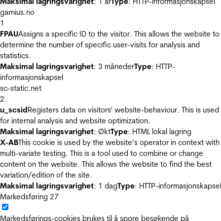
Maksimal lagringsvarighet
: 1 år
Type
: HTTP-informasjonskapsel
garnius.no
1
FPAU
Assigns a specific ID to the visitor. This allows the website to
determine the number of specific user-visits for analysis and
statistics.
Maksimal lagringsvarighet
: 3 måneder
Type
: HTTP-
informasjonskapsel
sc-static.net
2
u_scsid
Registers data on visitors' website-behaviour. This is used
for internal analysis and website optimization.
Maksimal lagringsvarighet
: Økt
Type
: HTML lokal lagring
X-AB
This cookie is used by the website’s operator in context with
multi-variate testing. This is a tool used to combine or change
content on the website. This allows the website to find the best
variation/edition of the site.
Maksimal lagringsvarighet
: 1 dag
Type
: HTTP-informasjonskapse
Markedsføring
27
Markedsførings-cookies brukes til å spore besøkende på