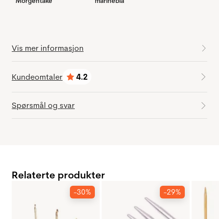
Morgentåke
marineblå
Vis mer informasjon
Kundeomtaler
4.2
Karakter:
av 5 mulige
Spørsmål og svar
Relaterte produkter
-30%
-29%