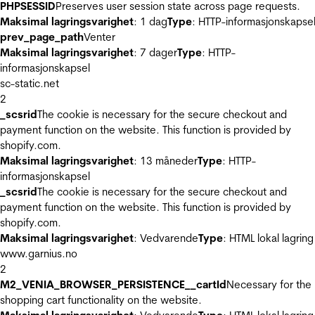
PHPSESSID
Preserves user session state across page requests.
Maksimal lagringsvarighet
: 1 dag
Type
: HTTP-informasjonskapse
prev_page_path
Venter
Maksimal lagringsvarighet
: 7 dager
Type
: HTTP-
informasjonskapsel
sc-static.net
2
_scsrid
The cookie is necessary for the secure checkout and
payment function on the website. This function is provided by
shopify.com.
Maksimal lagringsvarighet
: 13 måneder
Type
: HTTP-
informasjonskapsel
_scsrid
The cookie is necessary for the secure checkout and
payment function on the website. This function is provided by
shopify.com.
Maksimal lagringsvarighet
: Vedvarende
Type
: HTML lokal lagring
www.garnius.no
2
M2_VENIA_BROWSER_PERSISTENCE__cartId
Necessary for the
shopping cart functionality on the website.