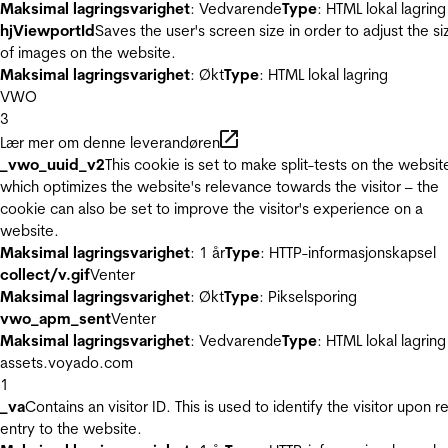
Maksimal lagringsvarighet
: Vedvarende
Type
: HTML lokal lagring
hjViewportId
Saves the user's screen size in order to adjust the si
of images on the website.
Maksimal lagringsvarighet
: Økt
Type
: HTML lokal lagring
VWO
3
Lær mer om denne leverandøren
_vwo_uuid_v2
This cookie is set to make split-tests on the websit
which optimizes the website's relevance towards the visitor – the
cookie can also be set to improve the visitor's experience on a
website.
Maksimal lagringsvarighet
: 1 år
Type
: HTTP-informasjonskapsel
collect/v.gif
Venter
Maksimal lagringsvarighet
: Økt
Type
: Pikselsporing
vwo_apm_sent
Venter
Maksimal lagringsvarighet
: Vedvarende
Type
: HTML lokal lagring
assets.voyado.com
1
_va
Contains an visitor ID. This is used to identify the visitor upon r
entry to the website.