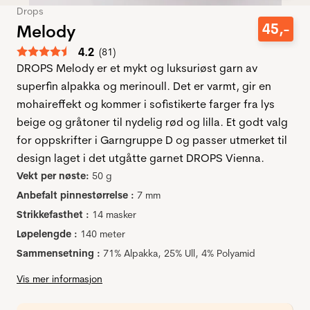
Drops
45
,-
Melody
Gjennomsnittskarakter:
4.2
(
stemmer:
81
)
DROPS Melody er et mykt og luksuriøst garn av
superfin alpakka og merinoull. Det er varmt, gir en
mohaireffekt og kommer i sofistikerte farger fra lys
beige og gråtoner til nydelig rød og lilla. Et godt valg
for oppskrifter i Garngruppe D og passer utmerket til
design laget i det utgåtte garnet DROPS Vienna.
Vekt per nøste:
50 g
Anbefalt pinnestørrelse :
7 mm
Strikkefasthet :
14 masker
Løpelengde :
140 meter
Sammensetning :
71% Alpakka, 25% Ull, 4% Polyamid
Vis mer informasjon