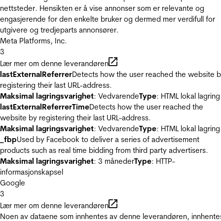
nettsteder. Hensikten er å vise annonser som er relevante og
engasjerende for den enkelte bruker og dermed mer verdifull for
utgivere og tredjeparts annonsører.
Meta Platforms, Inc.
3
Lær mer om denne leverandøren
lastExternalReferrer
Detects how the user reached the website 
registering their last URL-address.
Maksimal lagringsvarighet
: Vedvarende
Type
: HTML lokal lagring
lastExternalReferrerTime
Detects how the user reached the
website by registering their last URL-address.
Maksimal lagringsvarighet
: Vedvarende
Type
: HTML lokal lagring
_fbp
Used by Facebook to deliver a series of advertisement
products such as real time bidding from third party advertisers.
Maksimal lagringsvarighet
: 3 måneder
Type
: HTTP-
informasjonskapsel
Google
3
Lær mer om denne leverandøren
Noen av dataene som innhentes av denne leverandøren, innhente