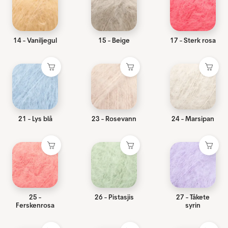
14 - Vaniljegul
15 - Beige
17 - Sterk rosa
21 - Lys blå
23 - Rosevann
24 - Marsipan
25 -
26 - Pistasjis
27 - Tåkete
Ferskenrosa
syrin