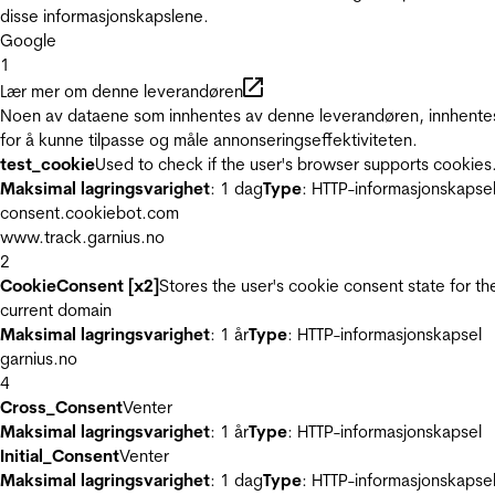
disse informasjonskapslene.
Google
1
Lær mer om denne leverandøren
Noen av dataene som innhentes av denne leverandøren, innhente
for å kunne tilpasse og måle annonseringseffektiviteten.
test_cookie
Used to check if the user's browser supports cookies
Maksimal lagringsvarighet
: 1 dag
Type
: HTTP-informasjonskapse
consent.cookiebot.com
www.track.garnius.no
2
CookieConsent [x2]
Stores the user's cookie consent state for th
current domain
Maksimal lagringsvarighet
: 1 år
Type
: HTTP-informasjonskapsel
garnius.no
4
Cross_Consent
Venter
Maksimal lagringsvarighet
: 1 år
Type
: HTTP-informasjonskapsel
Initial_Consent
Venter
Maksimal lagringsvarighet
: 1 dag
Type
: HTTP-informasjonskapse