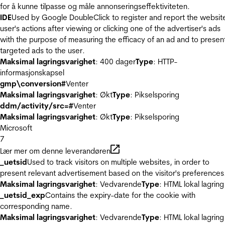
for å kunne tilpasse og måle annonseringseffektiviteten.
IDE
Used by Google DoubleClick to register and report the websit
user's actions after viewing or clicking one of the advertiser's ads
with the purpose of measuring the efficacy of an ad and to presen
targeted ads to the user.
Maksimal lagringsvarighet
: 400 dager
Type
: HTTP-
informasjonskapsel
gmp\conversion#
Venter
Maksimal lagringsvarighet
: Økt
Type
: Pikselsporing
ddm/activity/src=#
Venter
Maksimal lagringsvarighet
: Økt
Type
: Pikselsporing
Microsoft
7
Lær mer om denne leverandøren
_uetsid
Used to track visitors on multiple websites, in order to
present relevant advertisement based on the visitor's preferences
Maksimal lagringsvarighet
: Vedvarende
Type
: HTML lokal lagring
_uetsid_exp
Contains the expiry-date for the cookie with
corresponding name.
Maksimal lagringsvarighet
: Vedvarende
Type
: HTML lokal lagring