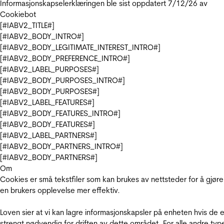
Informasjonskapselerklæringen ble sist oppdatert 7/12/26 av
Cookiebot
[#IABV2_TITLE#]
[#IABV2_BODY_INTRO#]
[#IABV2_BODY_LEGITIMATE_INTEREST_INTRO#]
[#IABV2_BODY_PREFERENCE_INTRO#]
[#IABV2_LABEL_PURPOSES#]
[#IABV2_BODY_PURPOSES_INTRO#]
[#IABV2_BODY_PURPOSES#]
[#IABV2_LABEL_FEATURES#]
[#IABV2_BODY_FEATURES_INTRO#]
[#IABV2_BODY_FEATURES#]
[#IABV2_LABEL_PARTNERS#]
[#IABV2_BODY_PARTNERS_INTRO#]
[#IABV2_BODY_PARTNERS#]
Om
Cookies er små tekstfiler som kan brukes av nettsteder for å gjøre
en brukers opplevelse mer effektiv.
Loven sier at vi kan lagre informasjonskapsler på enheten hvis de e
strengt nødvendig for driften av dette området. For alle andre typ