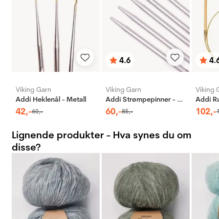
4.6
4.
Karakter:
av 5 mulige
Karak
av 5 
Viking Garn
Viking Garn
Viking 
Addi Heklenål - Metall
Addi Strømpepinner - Aluminium
42
,-
60
,-
102
,-
60
,-
85
,-
Lignende produkter - Hva synes du om
disse?