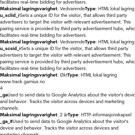
facilitates real-time bidding for advertisers.
Maksimal lagringsvarighet
: Vedvarende
Type
: HTML lokal lagring
u_sclid_r
Sets a unique ID for the visitor, that allows third party
advertisers to target the visitor with relevant advertisement. This
pairing service is provided by third party advertisement hubs, whi
facilitates real-time bidding for advertisers.
Maksimal lagringsvarighet
: Vedvarende
Type
: HTML lokal lagring
u_scsid_r
Sets a unique ID for the visitor, that allows third party
advertisers to target the visitor with relevant advertisement. This
pairing service is provided by third party advertisement hubs, whi
facilitates real-time bidding for advertisers.
Maksimal lagringsvarighet
: Økt
Type
: HTML lokal lagring
www.track.garnius.no
4
_ga
Used to send data to Google Analytics about the visitor's devi
and behavior. Tracks the visitor across devices and marketing
channels.
Maksimal lagringsvarighet
: 2 år
Type
: HTTP-informasjonskapsel
_ga_#
Used to send data to Google Analytics about the visitor's
device and behavior. Tracks the visitor across devices and
marketing channels.