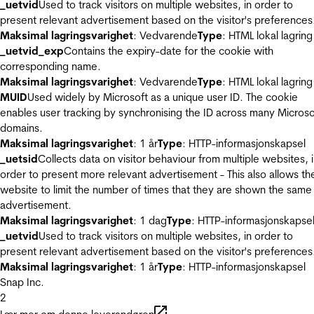
_uetvid
Used to track visitors on multiple websites, in order to
present relevant advertisement based on the visitor's preferences
Maksimal lagringsvarighet
: Vedvarende
Type
: HTML lokal lagring
_uetvid_exp
Contains the expiry-date for the cookie with
corresponding name.
Maksimal lagringsvarighet
: Vedvarende
Type
: HTML lokal lagring
MUID
Used widely by Microsoft as a unique user ID. The cookie
enables user tracking by synchronising the ID across many Microso
domains.
Maksimal lagringsvarighet
: 1 år
Type
: HTTP-informasjonskapsel
_uetsid
Collects data on visitor behaviour from multiple websites, 
order to present more relevant advertisement - This also allows th
website to limit the number of times that they are shown the same
advertisement.
Maksimal lagringsvarighet
: 1 dag
Type
: HTTP-informasjonskapse
_uetvid
Used to track visitors on multiple websites, in order to
present relevant advertisement based on the visitor's preferences
Maksimal lagringsvarighet
: 1 år
Type
: HTTP-informasjonskapsel
Snap Inc.
2