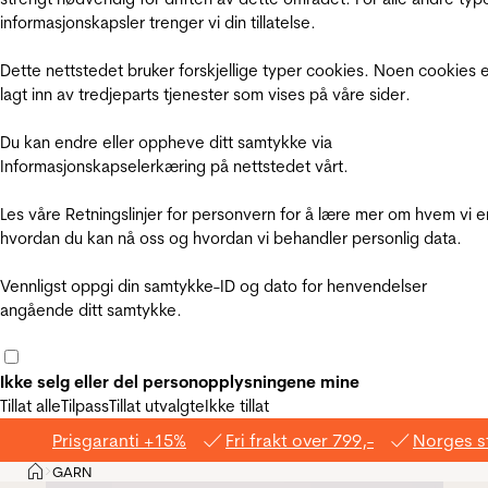
informasjonskapsler trenger vi din tillatelse.
Dette nettstedet bruker forskjellige typer cookies. Noen cookies 
lagt inn av tredjeparts tjenester som vises på våre sider.
Du kan endre eller oppheve ditt samtykke via
Informasjonskapselerkæring på nettstedet vårt.
Les våre Retningslinjer for personvern for å lære mer om hvem vi e
hvordan du kan nå oss og hvordan vi behandler personlig data.
Vennligst oppgi din samtykke-ID og dato for henvendelser
angående ditt samtykke.
Ikke selg eller del personopplysningene mine
Tillat alle
Tilpass
Tillat utvalgte
Ikke tillat
Prisgaranti +15%
Fri frakt over 799,-
Norges s
Hjem
GARN
>