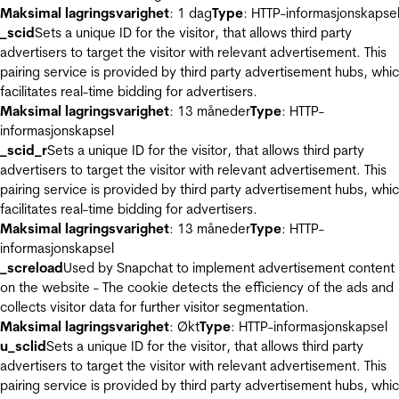
Maksimal lagringsvarighet
: 1 dag
Type
: HTTP-informasjonskapse
_scid
Sets a unique ID for the visitor, that allows third party
advertisers to target the visitor with relevant advertisement. This
pairing service is provided by third party advertisement hubs, whi
facilitates real-time bidding for advertisers.
Maksimal lagringsvarighet
: 13 måneder
Type
: HTTP-
informasjonskapsel
_scid_r
Sets a unique ID for the visitor, that allows third party
advertisers to target the visitor with relevant advertisement. This
pairing service is provided by third party advertisement hubs, whi
facilitates real-time bidding for advertisers.
Maksimal lagringsvarighet
: 13 måneder
Type
: HTTP-
informasjonskapsel
_screload
Used by Snapchat to implement advertisement content
on the website - The cookie detects the efficiency of the ads and
collects visitor data for further visitor segmentation.
Maksimal lagringsvarighet
: Økt
Type
: HTTP-informasjonskapsel
u_sclid
Sets a unique ID for the visitor, that allows third party
advertisers to target the visitor with relevant advertisement. This
pairing service is provided by third party advertisement hubs, whi