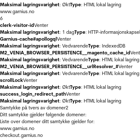
Maksimal lagringsvarighet
: Økt
Type
: HTML lokal lagring
www.garnius.no
6
clerk-visitor-id
Venter
Maksimal lagringsvarighet
: 1 dag
Type
: HTTP-informasjonskapse
Garnius-cache#apollogql
Venter
Maksimal lagringsvarighet
: Vedvarende
Type
: IndexedDB
M2_VENIA_BROWSER_PERSISTENCE__magento_cache_id
Vent
Maksimal lagringsvarighet
: Vedvarende
Type
: HTML lokal lagring
M2_VENIA_BROWSER_PERSISTENCE__urlResolver_#
Venter
Maksimal lagringsvarighet
: Vedvarende
Type
: HTML lokal lagring
scrollLock
Venter
Maksimal lagringsvarighet
: Økt
Type
: HTML lokal lagring
success_login_redirect_path
Venter
Maksimal lagringsvarighet
: Økt
Type
: HTML lokal lagring
Samtykke på tvers av domener
2
Ditt samtykke gjelder følgende domener:
Liste over domener ditt samtykke gjelder for:
www.garnius.no
checkout.garnius.no