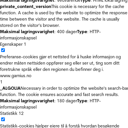
Maksimal lagringsvarighet
: Vedvarende
Type
: HTML lokal lagring
private_content_version
This cookie is necessary for the cache
function. A cache is used by the website to optimize the response
time between the visitor and the website. The cache is usually
stored on the visitor’s browser.
Maksimal lagringsvarighet
: 400 dager
Type
: HTTP-
informasjonskapsel
Egenskaper
1
Preferanse-cookies gjør et nettsted for å huske informasjon og
endrer måten nettsiden oppfører seg eller ser ut, ting som ditt
foretrukne språk eller den regionen du befinner deg i.
www.garnius.no
1
_ALGOLIA
Necessary in order to optimize the website's search-ba
function. The cookie ensures accurate and fast search results.
Maksimal lagringsvarighet
: 180 dager
Type
: HTTP-
informasjonskapsel
Statistikk
12
Statistikk-cookies hjelper eiere til å forstå hvordan besøkende