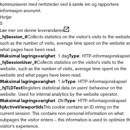
kommuniserer med nettsteder ved å samle inn og rapportere
informasjon anonymt.
Hotjar
5
Lær mer om denne leverandøren
_hjSession_#
Collects statistics on the visitor's visits to the websit
such as the number of visits, average time spent on the website a
what pages have been read.
Maksimal lagringsvarighet
: 1 dag
Type
: HTTP-informasjonskapse
_hjSessionUser_#
Collects statistics on the visitor's visits to the
website, such as the number of visits, average time spent on the
website and what pages have been read.
Maksimal lagringsvarighet
: 1 år
Type
: HTTP-informasjonskapsel
_hjTLDTest
Registers statistical data on users' behaviour on the
website. Used for internal analytics by the website operator.
Maksimal lagringsvarighet
: Økt
Type
: HTTP-informasjonskapsel
hjActiveViewportIds
This cookie contains an ID string on the
current session. This contains non-personal information on what
subpages the visitor enters – this information is used to optimize t
visitor's experience.