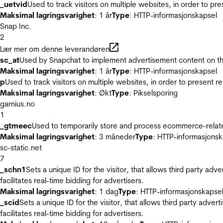
_uetvid
Used to track visitors on multiple websites, in order to pr
Maksimal lagringsvarighet
: 1 år
Type
: HTTP-informasjonskapsel
Snap Inc.
2
Lær mer om denne leverandøren
sc_at
Used by Snapchat to implement advertisement content on the w
Maksimal lagringsvarighet
: 1 år
Type
: HTTP-informasjonskapsel
p
Used to track visitors on multiple websites, in order to present 
Maksimal lagringsvarighet
: Økt
Type
: Pikselsporing
garnius.no
1
_gtmeec
Used to temporarily store and process ecommerce-related 
Maksimal lagringsvarighet
: 3 måneder
Type
: HTTP-informasjonsk
sc-static.net
7
_schn1
Sets a unique ID for the visitor, that allows third party adv
facilitates real-time bidding for advertisers.
Maksimal lagringsvarighet
: 1 dag
Type
: HTTP-informasjonskapse
_scid
Sets a unique ID for the visitor, that allows third party adver
facilitates real-time bidding for advertisers.