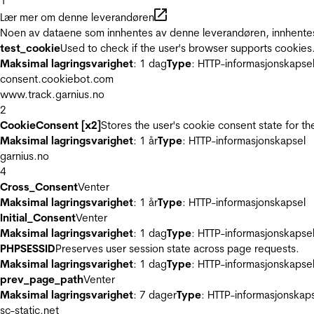
1
Lær mer om denne leverandøren
Noen av dataene som innhentes av denne leverandøren, innhentes 
test_cookie
Used to check if the user's browser supports cookies
Maksimal lagringsvarighet
: 1 dag
Type
: HTTP-informasjonskapse
consent.cookiebot.com
www.track.garnius.no
2
CookieConsent [x2]
Stores the user's cookie consent state for t
Maksimal lagringsvarighet
: 1 år
Type
: HTTP-informasjonskapsel
garnius.no
4
Cross_Consent
Venter
Maksimal lagringsvarighet
: 1 år
Type
: HTTP-informasjonskapsel
Initial_Consent
Venter
Maksimal lagringsvarighet
: 1 dag
Type
: HTTP-informasjonskapse
PHPSESSID
Preserves user session state across page requests.
Maksimal lagringsvarighet
: 1 dag
Type
: HTTP-informasjonskapse
prev_page_path
Venter
Maksimal lagringsvarighet
: 7 dager
Type
: HTTP-informasjonskap
sc-static.net