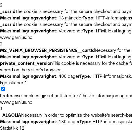
2
_scsrid
The cookie is necessary for the secure checkout and payme
Maksimal lagringsvarighet
: 13 måneder
Type
: HTTP-informasjon
_scsrid
The cookie is necessary for the secure checkout and payme
Maksimal lagringsvarighet
: Vedvarende
Type
: HTML lokal lagring
www.garnius.no
2
M2_VENIA_BROWSER_PERSISTENCE__cartId
Necessary for the 
Maksimal lagringsvarighet
: Vedvarende
Type
: HTML lokal lagring
private_content_version
This cookie is necessary for the cache 
stored on the visitor’s browser.
Maksimal lagringsvarighet
: 400 dager
Type
: HTTP-informasjonsk
Egenskaper
1
Preferanse-cookies gjør et nettsted for å huske informasjon og end
www.garnius.no
1
_ALGOLIA
Necessary in order to optimize the website's search-bar
Maksimal lagringsvarighet
: 180 dager
Type
: HTTP-informasjonsk
Statistikk
12