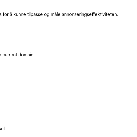
for å kunne tilpasse og måle annonseringseffektiviteten.
.
l
he current domain
l
l
sel