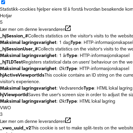
Statistikk-cookies hjelper eiere til å forstå hvordan besøkende 
Hotjar
5
Lær mer om denne leverandøren
_hjSession_#
Collects statistics on the visitor's visits to the we
Maksimal lagringsvarighet
: 1 dag
Type
: HTTP-informasjonskapse
_hjSessionUser_#
Collects statistics on the visitor's visits to t
Maksimal lagringsvarighet
: 1 år
Type
: HTTP-informasjonskapsel
_hjTLDTest
Registers statistical data on users' behaviour on the we
Maksimal lagringsvarighet
: Økt
Type
: HTTP-informasjonskapsel
hjActiveViewportIds
This cookie contains an ID string on the curr
visitor's experience.
Maksimal lagringsvarighet
: Vedvarende
Type
: HTML lokal lagring
hjViewportId
Saves the user's screen size in order to adjust the s
Maksimal lagringsvarighet
: Økt
Type
: HTML lokal lagring
VWO
3
Lær mer om denne leverandøren
_vwo_uuid_v2
This cookie is set to make split-tests on the websi