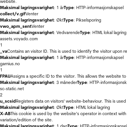
website.
Maksimal lagringsvarighet
: 1 år
Type
: HTTP-informasjonskapsel
collect/v.gif
Venter
Maksimal lagringsvarighet
: Økt
Type
: Pikselsporing
vwo_apm_sent
Venter
Maksimal lagringsvarighet
: Vedvarende
Type
: HTML lokal lagring
assets.voyado.com
1
_va
Contains an visitor ID. This is used to identify the visitor upon 
Maksimal lagringsvarighet
: 1 år
Type
: HTTP-informasjonskapsel
garnius.no
1
FPAU
Assigns a specific ID to the visitor. This allows the website to
Maksimal lagringsvarighet
: 3 måneder
Type
: HTTP-informasjonsk
sc-static.net
2
u_scsid
Registers data on visitors' website-behaviour. This is used 
Maksimal lagringsvarighet
: Økt
Type
: HTML lokal lagring
X-AB
This cookie is used by the website’s operator in context with 
variation/edition of the site.
Maksimal lagringsvarighet
: 1 dag
Type
: HTTP-informasjonskapse