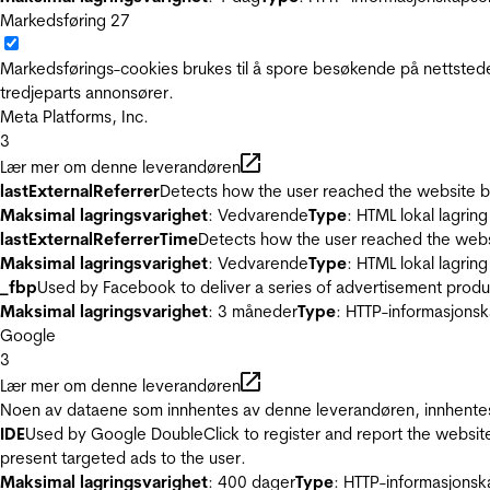
Markedsføring
27
Markedsførings-cookies brukes til å spore besøkende på nettstede
tredjeparts annonsører.
Meta Platforms, Inc.
3
Lær mer om denne leverandøren
lastExternalReferrer
Detects how the user reached the website by 
Maksimal lagringsvarighet
: Vedvarende
Type
: HTML lokal lagring
lastExternalReferrerTime
Detects how the user reached the websi
Maksimal lagringsvarighet
: Vedvarende
Type
: HTML lokal lagring
_fbp
Used by Facebook to deliver a series of advertisement product
Maksimal lagringsvarighet
: 3 måneder
Type
: HTTP-informasjonsk
Google
3
Lær mer om denne leverandøren
Noen av dataene som innhentes av denne leverandøren, innhentes 
IDE
Used by Google DoubleClick to register and report the website u
present targeted ads to the user.
Maksimal lagringsvarighet
: 400 dager
Type
: HTTP-informasjonsk