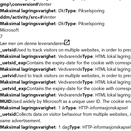
gmp\conversion#
Venter
Maksimal lagringsvarighet
: Økt
Type
: Pikselsporing
ddm/activity/src=#
Venter
Maksimal lagringsvarighet
: Økt
Type
: Pikselsporing
Microsoft
7
Lær mer om denne leverandøren
_uetsid
Used to track visitors on multiple websites, in order to pr
Maksimal lagringsvarighet
: Vedvarende
Type
: HTML lokal lagring
_uetsid_exp
Contains the expiry-date for the cookie with corres
Maksimal lagringsvarighet
: Vedvarende
Type
: HTML lokal lagring
_uetvid
Used to track visitors on multiple websites, in order to pr
Maksimal lagringsvarighet
: Vedvarende
Type
: HTML lokal lagring
_uetvid_exp
Contains the expiry-date for the cookie with corres
Maksimal lagringsvarighet
: Vedvarende
Type
: HTML lokal lagring
MUID
Used widely by Microsoft as a unique user ID. The cookie en
Maksimal lagringsvarighet
: 1 år
Type
: HTTP-informasjonskapsel
_uetsid
Collects data on visitor behaviour from multiple websites, 
same advertisement.
Maksimal lagringsvarighet
: 1 dag
Type
: HTTP-informasjonskapse