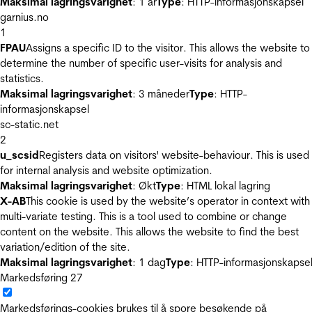
Maksimal lagringsvarighet
: 1 år
Type
: HTTP-informasjonskapsel
garnius.no
1
FPAU
Assigns a specific ID to the visitor. This allows the website to
determine the number of specific user-visits for analysis and
statistics.
Maksimal lagringsvarighet
: 3 måneder
Type
: HTTP-
informasjonskapsel
sc-static.net
2
u_scsid
Registers data on visitors' website-behaviour. This is used
for internal analysis and website optimization.
Maksimal lagringsvarighet
: Økt
Type
: HTML lokal lagring
X-AB
This cookie is used by the website’s operator in context with
multi-variate testing. This is a tool used to combine or change
content on the website. This allows the website to find the best
variation/edition of the site.
Maksimal lagringsvarighet
: 1 dag
Type
: HTTP-informasjonskapse
Markedsføring
27
Markedsførings-cookies brukes til å spore besøkende på