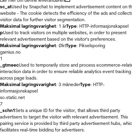
Lær mer om denne leverandøren
sc_at
Used by Snapchat to implement advertisement content on t
website - The cookie detects the efficiency of the ads and collect
visitor data for further visitor segmentation.
Maksimal lagringsvarighet
: 1 år
Type
: HTTP-informasjonskapsel
p
Used to track visitors on multiple websites, in order to present
relevant advertisement based on the visitor's preferences.
Maksimal lagringsvarighet
: Økt
Type
: Pikselsporing
garnius.no
1
_gtmeec
Used to temporarily store and process ecommerce-relat
interaction data in order to ensure reliable analytics event tracking
across page loads.
Maksimal lagringsvarighet
: 3 måneder
Type
: HTTP-
informasjonskapsel
sc-static.net
7
_schn1
Sets a unique ID for the visitor, that allows third party
advertisers to target the visitor with relevant advertisement. This
pairing service is provided by third party advertisement hubs, whi
facilitates real-time bidding for advertisers.