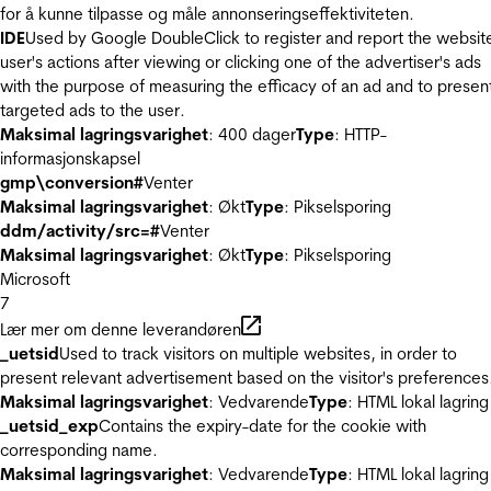
for å kunne tilpasse og måle annonseringseffektiviteten.
IDE
Used by Google DoubleClick to register and report the websit
user's actions after viewing or clicking one of the advertiser's ads
with the purpose of measuring the efficacy of an ad and to presen
targeted ads to the user.
Maksimal lagringsvarighet
: 400 dager
Type
: HTTP-
informasjonskapsel
gmp\conversion#
Venter
Maksimal lagringsvarighet
: Økt
Type
: Pikselsporing
ddm/activity/src=#
Venter
Maksimal lagringsvarighet
: Økt
Type
: Pikselsporing
Microsoft
7
Lær mer om denne leverandøren
_uetsid
Used to track visitors on multiple websites, in order to
present relevant advertisement based on the visitor's preferences
Maksimal lagringsvarighet
: Vedvarende
Type
: HTML lokal lagring
_uetsid_exp
Contains the expiry-date for the cookie with
corresponding name.
Maksimal lagringsvarighet
: Vedvarende
Type
: HTML lokal lagring