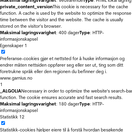
Maksimal lagringsvarighet
: Vedvarende
Type
: HTML lokal lagring
private_content_version
This cookie is necessary for the cache
function. A cache is used by the website to optimize the response
time between the visitor and the website. The cache is usually
stored on the visitor’s browser.
Maksimal lagringsvarighet
: 400 dager
Type
: HTTP-
informasjonskapsel
Egenskaper
1
Preferanse-cookies gjør et nettsted for å huske informasjon og
endrer måten nettsiden oppfører seg eller ser ut, ting som ditt
foretrukne språk eller den regionen du befinner deg i.
www.garnius.no
1
_ALGOLIA
Necessary in order to optimize the website's search-ba
function. The cookie ensures accurate and fast search results.
Maksimal lagringsvarighet
: 180 dager
Type
: HTTP-
informasjonskapsel
Statistikk
12
Statistikk-cookies hjelper eiere til å forstå hvordan besøkende