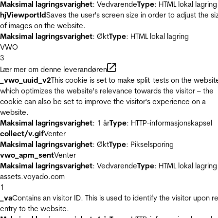
Maksimal lagringsvarighet
: Vedvarende
Type
: HTML lokal lagring
hjViewportId
Saves the user's screen size in order to adjust the si
of images on the website.
Maksimal lagringsvarighet
: Økt
Type
: HTML lokal lagring
VWO
3
Lær mer om denne leverandøren
_vwo_uuid_v2
This cookie is set to make split-tests on the websit
which optimizes the website's relevance towards the visitor – the
cookie can also be set to improve the visitor's experience on a
website.
Maksimal lagringsvarighet
: 1 år
Type
: HTTP-informasjonskapsel
collect/v.gif
Venter
Maksimal lagringsvarighet
: Økt
Type
: Pikselsporing
vwo_apm_sent
Venter
Maksimal lagringsvarighet
: Vedvarende
Type
: HTML lokal lagring
assets.voyado.com
1
_va
Contains an visitor ID. This is used to identify the visitor upon r
entry to the website.