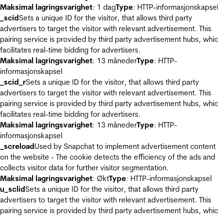
Maksimal lagringsvarighet
: 1 dag
Type
: HTTP-informasjonskapse
_scid
Sets a unique ID for the visitor, that allows third party
advertisers to target the visitor with relevant advertisement. This
pairing service is provided by third party advertisement hubs, whi
facilitates real-time bidding for advertisers.
Maksimal lagringsvarighet
: 13 måneder
Type
: HTTP-
informasjonskapsel
_scid_r
Sets a unique ID for the visitor, that allows third party
advertisers to target the visitor with relevant advertisement. This
pairing service is provided by third party advertisement hubs, whi
facilitates real-time bidding for advertisers.
Maksimal lagringsvarighet
: 13 måneder
Type
: HTTP-
informasjonskapsel
_screload
Used by Snapchat to implement advertisement content
on the website - The cookie detects the efficiency of the ads and
collects visitor data for further visitor segmentation.
Maksimal lagringsvarighet
: Økt
Type
: HTTP-informasjonskapsel
u_sclid
Sets a unique ID for the visitor, that allows third party
advertisers to target the visitor with relevant advertisement. This
pairing service is provided by third party advertisement hubs, whi