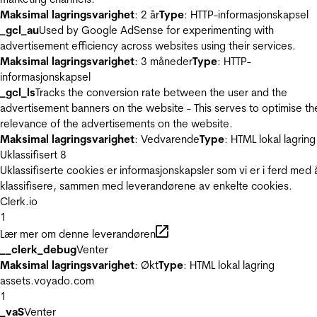
Maksimal lagringsvarighet
: 2 år
Type
: HTTP-informasjonskapsel
_gcl_au
Used by Google AdSense for experimenting with
advertisement efficiency across websites using their services.
Maksimal lagringsvarighet
: 3 måneder
Type
: HTTP-
informasjonskapsel
_gcl_ls
Tracks the conversion rate between the user and the
advertisement banners on the website - This serves to optimise th
relevance of the advertisements on the website.
Maksimal lagringsvarighet
: Vedvarende
Type
: HTML lokal lagring
Uklassifisert
8
Uklassifiserte cookies er informasjonskapsler som vi er i ferd med 
klassifisere, sammen med leverandørene av enkelte cookies.
Clerk.io
1
Lær mer om denne leverandøren
__clerk_debug
Venter
Maksimal lagringsvarighet
: Økt
Type
: HTML lokal lagring
assets.voyado.com
1
_vaS
Venter