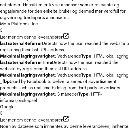
nettsteder. Hensikten er å vise annonser som er relevante og
engasjerende for den enkelte bruker og dermed mer verdifull for
utgivere og tredjeparts annonsører.
Meta Platforms, Inc.
3
Lær mer om denne leverandøren
lastExternalReferrer
Detects how the user reached the website 
registering their last URL-address.
Maksimal lagringsvarighet
: Vedvarende
Type
: HTML lokal lagring
lastExternalReferrerTime
Detects how the user reached the
website by registering their last URL-address.
Maksimal lagringsvarighet
: Vedvarende
Type
: HTML lokal lagring
_fbp
Used by Facebook to deliver a series of advertisement
products such as real time bidding from third party advertisers.
Maksimal lagringsvarighet
: 3 måneder
Type
: HTTP-
informasjonskapsel
Google
3
Lær mer om denne leverandøren
Noen av dataene som innhentes av denne leverandøren, innhente