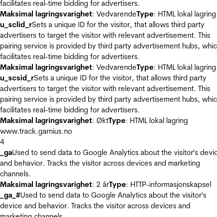
facilitates real-time bidding for advertisers.
Maksimal lagringsvarighet
: Vedvarende
Type
: HTML lokal lagring
u_sclid_r
Sets a unique ID for the visitor, that allows third party
advertisers to target the visitor with relevant advertisement. This
pairing service is provided by third party advertisement hubs, whi
facilitates real-time bidding for advertisers.
Maksimal lagringsvarighet
: Vedvarende
Type
: HTML lokal lagring
u_scsid_r
Sets a unique ID for the visitor, that allows third party
advertisers to target the visitor with relevant advertisement. This
pairing service is provided by third party advertisement hubs, whi
facilitates real-time bidding for advertisers.
Maksimal lagringsvarighet
: Økt
Type
: HTML lokal lagring
www.track.garnius.no
4
_ga
Used to send data to Google Analytics about the visitor's devi
and behavior. Tracks the visitor across devices and marketing
channels.
Maksimal lagringsvarighet
: 2 år
Type
: HTTP-informasjonskapsel
_ga_#
Used to send data to Google Analytics about the visitor's
device and behavior. Tracks the visitor across devices and
marketing channels.