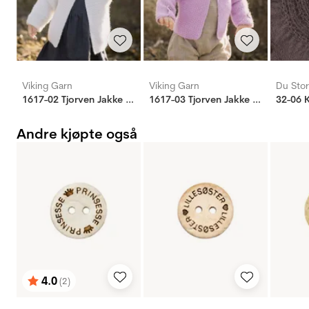
Viking Garn
Viking Garn
Du Stor
1617-02 Tjorven Jakke og lue i riller
1617-03 Tjorven Jakke og lue i perlestrikk
32-06 
Andre kjøpte også
4.0
(2)
Karakter:
av 5 mulige