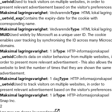
_uetvid
Used to track visitors on multiple websites, in order to
present relevant advertisement based on the visitor's preferences
Maksimal lagringsvarighet
: Vedvarende
Type
: HTML lokal lagring
_uetvid_exp
Contains the expiry-date for the cookie with
corresponding name.
Maksimal lagringsvarighet
: Vedvarende
Type
: HTML lokal lagring
MUID
Used widely by Microsoft as a unique user ID. The cookie
enables user tracking by synchronising the ID across many Microso
domains.
Maksimal lagringsvarighet
: 1 år
Type
: HTTP-informasjonskapsel
_uetsid
Collects data on visitor behaviour from multiple websites, 
order to present more relevant advertisement - This also allows th
website to limit the number of times that they are shown the same
advertisement.
Maksimal lagringsvarighet
: 1 dag
Type
: HTTP-informasjonskapse
_uetvid
Used to track visitors on multiple websites, in order to
present relevant advertisement based on the visitor's preferences
Maksimal lagringsvarighet
: 1 år
Type
: HTTP-informasjonskapsel
Snap Inc.
2