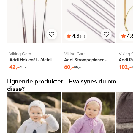
4.6
4.
(5)
Karakter:
av 5 mulige
Karak
av 5 
Viking Garn
Viking Garn
Viking 
Addi Heklenål - Metall
Addi Strømpepinner - Aluminium
42
,-
60
,-
102
,-
60
,-
85
,-
Lignende produkter - Hva synes du om
disse?