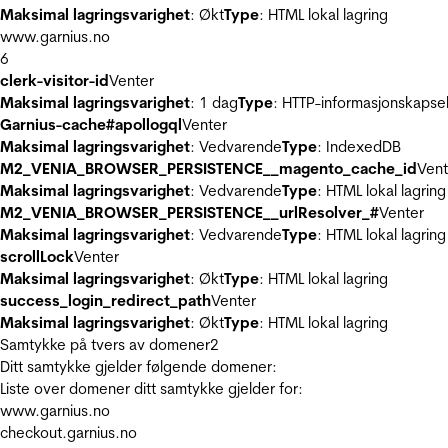
Maksimal lagringsvarighet
: Økt
Type
: HTML lokal lagring
www.garnius.no
6
clerk-visitor-id
Venter
Maksimal lagringsvarighet
: 1 dag
Type
: HTTP-informasjonskapse
Garnius-cache#apollogql
Venter
Maksimal lagringsvarighet
: Vedvarende
Type
: IndexedDB
M2_VENIA_BROWSER_PERSISTENCE__magento_cache_id
Vent
Maksimal lagringsvarighet
: Vedvarende
Type
: HTML lokal lagring
M2_VENIA_BROWSER_PERSISTENCE__urlResolver_#
Venter
Maksimal lagringsvarighet
: Vedvarende
Type
: HTML lokal lagring
scrollLock
Venter
Maksimal lagringsvarighet
: Økt
Type
: HTML lokal lagring
success_login_redirect_path
Venter
Maksimal lagringsvarighet
: Økt
Type
: HTML lokal lagring
Samtykke på tvers av domener
2
Ditt samtykke gjelder følgende domener:
Liste over domener ditt samtykke gjelder for:
www.garnius.no
checkout.garnius.no