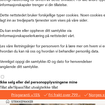
informasjonskapsler trenger vi din tillatelse.
Dette nettstedet bruker forskjellige typer cookies. Noen cookies 
lagt inn av tredjeparts tjenester som vises på våre sider.
Du kan endre eller oppheve ditt samtykke via
Informasjonskapselerkæring på nettstedet vårt.
Les våre Retningslinjer for personvern for å lære mer om hvem vi e
hvordan du kan nå oss og hvordan vi behandler personlig data.
Vennligst oppgi din samtykke-ID og dato for henvendelser
angående ditt samtykke.
Ikke selg eller del personopplysningene mine
Tillat alle
Tilpass
Tillat utvalgte
Ikke tillat
Prisgaranti +15%
Fri frakt over 799,-
Norges s
Hjem
STRIKKEPAKKER
>