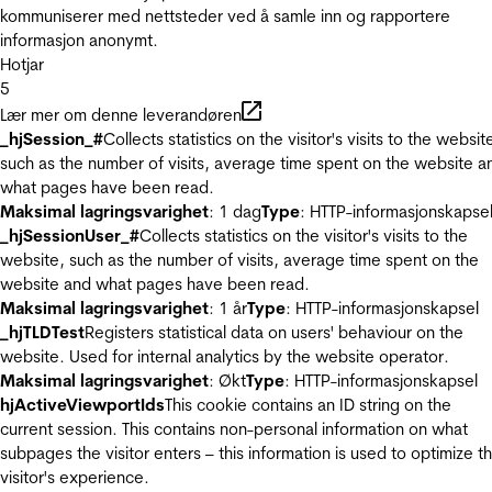
kommuniserer med nettsteder ved å samle inn og rapportere
informasjon anonymt.
Hotjar
5
Lær mer om denne leverandøren
_hjSession_#
Collects statistics on the visitor's visits to the websit
such as the number of visits, average time spent on the website a
what pages have been read.
Maksimal lagringsvarighet
: 1 dag
Type
: HTTP-informasjonskapse
_hjSessionUser_#
Collects statistics on the visitor's visits to the
website, such as the number of visits, average time spent on the
website and what pages have been read.
Maksimal lagringsvarighet
: 1 år
Type
: HTTP-informasjonskapsel
_hjTLDTest
Registers statistical data on users' behaviour on the
website. Used for internal analytics by the website operator.
Maksimal lagringsvarighet
: Økt
Type
: HTTP-informasjonskapsel
hjActiveViewportIds
This cookie contains an ID string on the
current session. This contains non-personal information on what
subpages the visitor enters – this information is used to optimize t
visitor's experience.