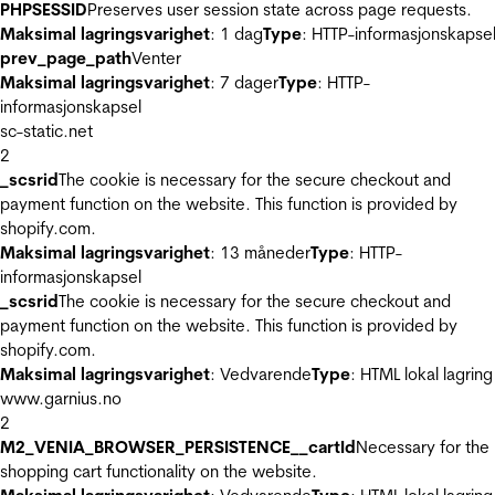
PHPSESSID
Preserves user session state across page requests.
Maksimal lagringsvarighet
: 1 dag
Type
: HTTP-informasjonskapse
prev_page_path
Venter
Maksimal lagringsvarighet
: 7 dager
Type
: HTTP-
informasjonskapsel
sc-static.net
2
_scsrid
The cookie is necessary for the secure checkout and
payment function on the website. This function is provided by
shopify.com.
Maksimal lagringsvarighet
: 13 måneder
Type
: HTTP-
informasjonskapsel
_scsrid
The cookie is necessary for the secure checkout and
payment function on the website. This function is provided by
shopify.com.
Maksimal lagringsvarighet
: Vedvarende
Type
: HTML lokal lagring
www.garnius.no
2
M2_VENIA_BROWSER_PERSISTENCE__cartId
Necessary for the
shopping cart functionality on the website.