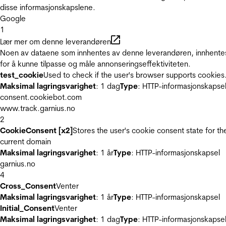
disse informasjonskapslene.
Google
1
Lær mer om denne leverandøren
Noen av dataene som innhentes av denne leverandøren, innhente
for å kunne tilpasse og måle annonseringseffektiviteten.
test_cookie
Used to check if the user's browser supports cookies
Maksimal lagringsvarighet
: 1 dag
Type
: HTTP-informasjonskapse
consent.cookiebot.com
www.track.garnius.no
2
CookieConsent [x2]
Stores the user's cookie consent state for th
current domain
Maksimal lagringsvarighet
: 1 år
Type
: HTTP-informasjonskapsel
garnius.no
4
Cross_Consent
Venter
Maksimal lagringsvarighet
: 1 år
Type
: HTTP-informasjonskapsel
Initial_Consent
Venter
Maksimal lagringsvarighet
: 1 dag
Type
: HTTP-informasjonskapse