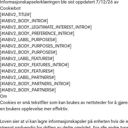
Informasjonskapselerklæringen ble sist oppdatert 7/12/26 av
Cookiebot
[#IABV2_TITLE#]
[#IABV2_BODY_INTRO#]
[#IABV2_BODY_LEGITIMATE_INTEREST_INTRO#]
[#IABV2_BODY_PREFERENCE_INTRO#]
[#IABV2_LABEL_PURPOSES#]
[#IABV2_BODY_PURPOSES_INTRO#]
[#IABV2_BODY_PURPOSES#]
[#IABV2_LABEL_FEATURES#]
[#IABV2_BODY_FEATURES_INTRO#]
[#IABV2_BODY_FEATURES#]
[#IABV2_LABEL_PARTNERS#]
[#IABV2_BODY_PARTNERS_INTRO#]
[#IABV2_BODY_PARTNERS#]
Om
Cookies er små tekstfiler som kan brukes av nettsteder for å gjøre
en brukers opplevelse mer effektiv.
Loven sier at vi kan lagre informasjonskapsler på enheten hvis de e
strengt nødvendig for driften av dette området. For alle andre typ