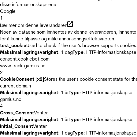
disse informasjonskapslene.
Google
1
Lær mer om denne leverandøren
Noen av dataene som innhentes av denne leverandøren, innhente
for å kunne tilpasse og måle annonseringseffektiviteten.
test_cookie
Used to check if the user's browser supports cookies
Maksimal lagringsvarighet
: 1 dag
Type
: HTTP-informasjonskapse
consent.cookiebot.com
www.track.garnius.no
2
CookieConsent [x2]
Stores the user's cookie consent state for th
current domain
Maksimal lagringsvarighet
: 1 år
Type
: HTTP-informasjonskapsel
garnius.no
4
Cross_Consent
Venter
Maksimal lagringsvarighet
: 1 år
Type
: HTTP-informasjonskapsel
Initial_Consent
Venter
Maksimal lagringsvarighet
: 1 dag
Type
: HTTP-informasjonskapse