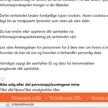
informasjonskapsler trenger vi din tillatelse.
Dette nettstedet bruker forskjellige typer cookies. Noen cookies 
lagt inn av tredjeparts tjenester som vises på våre sider.
Du kan endre eller oppheve ditt samtykke via
Informasjonskapselerkæring på nettstedet vårt.
Les våre Retningslinjer for personvern for å lære mer om hvem vi e
hvordan du kan nå oss og hvordan vi behandler personlig data.
Vennligst oppgi din samtykke-ID og dato for henvendelser
angående ditt samtykke.
Ikke selg eller del personopplysningene mine
Tillat alle
Tilpass
Tillat utvalgte
Ikke tillat
Prisgaranti +15%
Fri frakt over 799,-
Norges s
Hjem
STRIKKEPAKKER
>