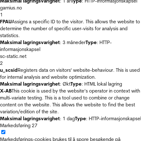
Maksimal lagringsvarighet
: 1 år
Type
: HTTP-informasjonskapsel
garnius.no
1
FPAU
Assigns a specific ID to the visitor. This allows the website to
determine the number of specific user-visits for analysis and
statistics.
Maksimal lagringsvarighet
: 3 måneder
Type
: HTTP-
informasjonskapsel
sc-static.net
2
u_scsid
Registers data on visitors' website-behaviour. This is used
for internal analysis and website optimization.
Maksimal lagringsvarighet
: Økt
Type
: HTML lokal lagring
X-AB
This cookie is used by the website’s operator in context with
multi-variate testing. This is a tool used to combine or change
content on the website. This allows the website to find the best
variation/edition of the site.
Maksimal lagringsvarighet
: 1 dag
Type
: HTTP-informasjonskapse
Markedsføring
27
Markedsførings-cookies brukes til å spore besøkende på