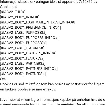
Informasjonskapselerklæringen ble sist oppdatert 7/12/26 av
Cookiebot
[#IABV2_TITLE#]
[#IABV2_BODY_INTRO#]
[#IABV2_BODY_LEGITIMATE_INTEREST_INTRO#]
[#IABV2_BODY_PREFERENCE_INTRO#]
[#IABV2_LABEL_PURPOSES#]
[#IABV2_BODY_PURPOSES_INTRO#]
[#IABV2_BODY_PURPOSES#]
[#IABV2_LABEL_FEATURES#]
[#IABV2_BODY_FEATURES_INTRO#]
[#IABV2_BODY_FEATURES#]
[#IABV2_LABEL_PARTNERS#]
[#IABV2_BODY_PARTNERS_INTRO#]
[#IABV2_BODY_PARTNERS#]
Om
Cookies er små tekstfiler som kan brukes av nettsteder for å gjøre
en brukers opplevelse mer effektiv.
Loven sier at vi kan lagre informasjonskapsler på enheten hvis de e
strengt nødvendig for driften av dette området. For alle andre typ