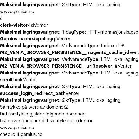
Maksimal lagringsvarighet
: Økt
Type
: HTML lokal lagring
www.garnius.no
6
clerk-visitor-id
Venter
Maksimal lagringsvarighet
: 1 dag
Type
: HTTP-informasjonskapse
Garnius-cache#apollogql
Venter
Maksimal lagringsvarighet
: Vedvarende
Type
: IndexedDB
M2_VENIA_BROWSER_PERSISTENCE__magento_cache_id
Vent
Maksimal lagringsvarighet
: Vedvarende
Type
: HTML lokal lagring
M2_VENIA_BROWSER_PERSISTENCE__urlResolver_#
Venter
Maksimal lagringsvarighet
: Vedvarende
Type
: HTML lokal lagring
scrollLock
Venter
Maksimal lagringsvarighet
: Økt
Type
: HTML lokal lagring
success_login_redirect_path
Venter
Maksimal lagringsvarighet
: Økt
Type
: HTML lokal lagring
Samtykke på tvers av domener
2
Ditt samtykke gjelder følgende domener:
Liste over domener ditt samtykke gjelder for:
www.garnius.no
checkout.garnius.no