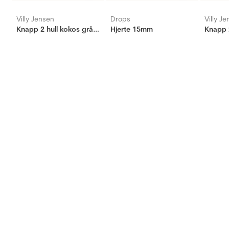
Villy Jensen
Drops
Villy J
Knapp 2 hull kokos grå, 15mm
Hjerte 15mm