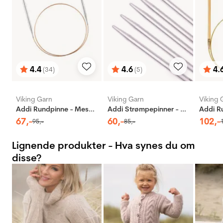
4.4
4.6
4.
(34)
(5)
Karakter:
av 5 mulige
Karakter:
av 5 mulige
Karak
av 5 
Viking Garn
Viking Garn
Viking 
Addi Rundpinne - Messing
Addi Strømpepinner - Aluminium
67
,-
60
,-
102
,-
95
,-
85
,-
Lignende produkter - Hva synes du om
disse?