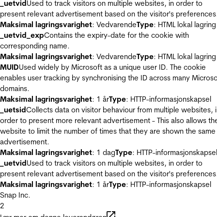
_uetvid
Used to track visitors on multiple websites, in order to
present relevant advertisement based on the visitor's preferences
Maksimal lagringsvarighet
: Vedvarende
Type
: HTML lokal lagring
_uetvid_exp
Contains the expiry-date for the cookie with
corresponding name.
Maksimal lagringsvarighet
: Vedvarende
Type
: HTML lokal lagring
MUID
Used widely by Microsoft as a unique user ID. The cookie
enables user tracking by synchronising the ID across many Microso
domains.
Maksimal lagringsvarighet
: 1 år
Type
: HTTP-informasjonskapsel
_uetsid
Collects data on visitor behaviour from multiple websites, 
order to present more relevant advertisement - This also allows th
website to limit the number of times that they are shown the same
advertisement.
Maksimal lagringsvarighet
: 1 dag
Type
: HTTP-informasjonskapse
_uetvid
Used to track visitors on multiple websites, in order to
present relevant advertisement based on the visitor's preferences
Maksimal lagringsvarighet
: 1 år
Type
: HTTP-informasjonskapsel
Snap Inc.
2