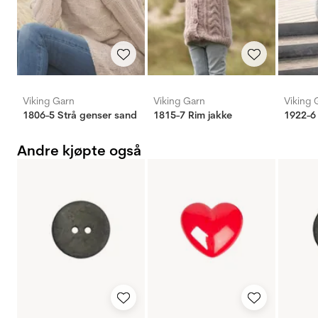
Viking Garn
Viking Garn
Viking 
1806-5 Strå genser sand
1815-7 Rim jakke
1922-6
Andre kjøpte også