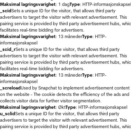
Maksimal lagringsvarighet
: 1 dag
Type
: HTTP-informasjonskapse
_scid
Sets a unique ID for the visitor, that allows third party
advertisers to target the visitor with relevant advertisement. This
pairing service is provided by third party advertisement hubs, whi
facilitates real-time bidding for advertisers.
Maksimal lagringsvarighet
: 13 måneder
Type
: HTTP-
informasjonskapsel
_scid_r
Sets a unique ID for the visitor, that allows third party
advertisers to target the visitor with relevant advertisement. This
pairing service is provided by third party advertisement hubs, whi
facilitates real-time bidding for advertisers.
Maksimal lagringsvarighet
: 13 måneder
Type
: HTTP-
informasjonskapsel
_screload
Used by Snapchat to implement advertisement content
on the website - The cookie detects the efficiency of the ads and
collects visitor data for further visitor segmentation.
Maksimal lagringsvarighet
: Økt
Type
: HTTP-informasjonskapsel
u_sclid
Sets a unique ID for the visitor, that allows third party
advertisers to target the visitor with relevant advertisement. This
pairing service is provided by third party advertisement hubs, whi