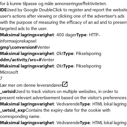
for å kunne tilpasse og måle annonseringseffektiviteten.
IDE
Used by Google DoubleClick to register and report the websit
user's actions after viewing or clicking one of the advertiser's ads
with the purpose of measuring the efficacy of an ad and to presen
targeted ads to the user.
Maksimal lagringsvarighet
: 400 dager
Type
: HTTP-
informasjonskapsel
gmp\conversion#
Venter
Maksimal lagringsvarighet
: Økt
Type
: Pikselsporing
ddm/activity/src=#
Venter
Maksimal lagringsvarighet
: Økt
Type
: Pikselsporing
Microsoft
7
Lær mer om denne leverandøren
_uetsid
Used to track visitors on multiple websites, in order to
present relevant advertisement based on the visitor's preferences
Maksimal lagringsvarighet
: Vedvarende
Type
: HTML lokal lagring
_uetsid_exp
Contains the expiry-date for the cookie with
corresponding name.
Maksimal lagringsvarighet
: Vedvarende
Type
: HTML lokal lagring