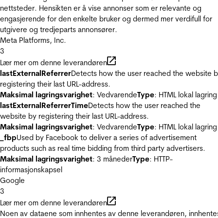
nettsteder. Hensikten er å vise annonser som er relevante og
engasjerende for den enkelte bruker og dermed mer verdifull for
utgivere og tredjeparts annonsører.
Meta Platforms, Inc.
3
Lær mer om denne leverandøren
lastExternalReferrer
Detects how the user reached the website 
registering their last URL-address.
Maksimal lagringsvarighet
: Vedvarende
Type
: HTML lokal lagring
lastExternalReferrerTime
Detects how the user reached the
website by registering their last URL-address.
Maksimal lagringsvarighet
: Vedvarende
Type
: HTML lokal lagring
_fbp
Used by Facebook to deliver a series of advertisement
products such as real time bidding from third party advertisers.
Maksimal lagringsvarighet
: 3 måneder
Type
: HTTP-
informasjonskapsel
Google
3
Lær mer om denne leverandøren
Noen av dataene som innhentes av denne leverandøren, innhente