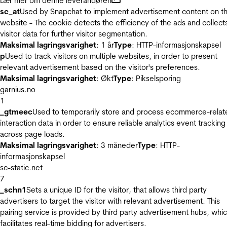
Lær mer om denne leverandøren
sc_at
Used by Snapchat to implement advertisement content on t
website - The cookie detects the efficiency of the ads and collect
visitor data for further visitor segmentation.
Maksimal lagringsvarighet
: 1 år
Type
: HTTP-informasjonskapsel
p
Used to track visitors on multiple websites, in order to present
relevant advertisement based on the visitor's preferences.
Maksimal lagringsvarighet
: Økt
Type
: Pikselsporing
garnius.no
1
_gtmeec
Used to temporarily store and process ecommerce-relat
interaction data in order to ensure reliable analytics event tracking
across page loads.
Maksimal lagringsvarighet
: 3 måneder
Type
: HTTP-
informasjonskapsel
sc-static.net
7
_schn1
Sets a unique ID for the visitor, that allows third party
advertisers to target the visitor with relevant advertisement. This
pairing service is provided by third party advertisement hubs, whi
facilitates real-time bidding for advertisers.