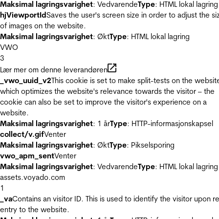
Maksimal lagringsvarighet
: Vedvarende
Type
: HTML lokal lagring
hjViewportId
Saves the user's screen size in order to adjust the si
of images on the website.
Maksimal lagringsvarighet
: Økt
Type
: HTML lokal lagring
VWO
3
Lær mer om denne leverandøren
_vwo_uuid_v2
This cookie is set to make split-tests on the websit
which optimizes the website's relevance towards the visitor – the
cookie can also be set to improve the visitor's experience on a
website.
Maksimal lagringsvarighet
: 1 år
Type
: HTTP-informasjonskapsel
collect/v.gif
Venter
Maksimal lagringsvarighet
: Økt
Type
: Pikselsporing
vwo_apm_sent
Venter
Maksimal lagringsvarighet
: Vedvarende
Type
: HTML lokal lagring
assets.voyado.com
1
_va
Contains an visitor ID. This is used to identify the visitor upon r
entry to the website.