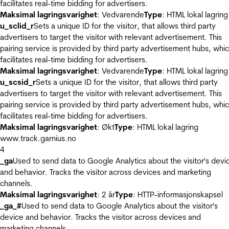
facilitates real-time bidding for advertisers.
Maksimal lagringsvarighet
: Vedvarende
Type
: HTML lokal lagring
u_sclid_r
Sets a unique ID for the visitor, that allows third party
advertisers to target the visitor with relevant advertisement. This
pairing service is provided by third party advertisement hubs, whi
facilitates real-time bidding for advertisers.
Maksimal lagringsvarighet
: Vedvarende
Type
: HTML lokal lagring
u_scsid_r
Sets a unique ID for the visitor, that allows third party
advertisers to target the visitor with relevant advertisement. This
pairing service is provided by third party advertisement hubs, whi
facilitates real-time bidding for advertisers.
Maksimal lagringsvarighet
: Økt
Type
: HTML lokal lagring
www.track.garnius.no
4
_ga
Used to send data to Google Analytics about the visitor's devi
and behavior. Tracks the visitor across devices and marketing
channels.
Maksimal lagringsvarighet
: 2 år
Type
: HTTP-informasjonskapsel
_ga_#
Used to send data to Google Analytics about the visitor's
device and behavior. Tracks the visitor across devices and
marketing channels.