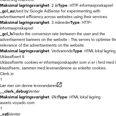
Maksimal lagringsvarighet
: 2 år
Type
: HTTP-informasjonskapsel
_gcl_au
Used by Google AdSense for experimenting with
advertisement efficiency across websites using their services.
Maksimal lagringsvarighet
: 3 måneder
Type
: HTTP-
informasjonskapsel
_gcl_ls
Tracks the conversion rate between the user and the
advertisement banners on the website - This serves to optimise th
relevance of the advertisements on the website.
Maksimal lagringsvarighet
: Vedvarende
Type
: HTML lokal lagring
Uklassifisert
8
Uklassifiserte cookies er informasjonskapsler som vi er i ferd med 
klassifisere, sammen med leverandørene av enkelte cookies.
Clerk.io
1
Lær mer om denne leverandøren
__clerk_debug
Venter
Maksimal lagringsvarighet
: Økt
Type
: HTML lokal lagring
assets.voyado.com
1
_vaS
Venter