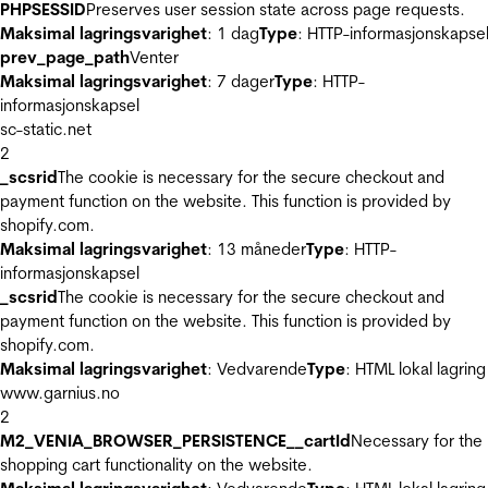
PHPSESSID
Preserves user session state across page requests.
Maksimal lagringsvarighet
: 1 dag
Type
: HTTP-informasjonskapse
prev_page_path
Venter
Maksimal lagringsvarighet
: 7 dager
Type
: HTTP-
informasjonskapsel
sc-static.net
2
_scsrid
The cookie is necessary for the secure checkout and
payment function on the website. This function is provided by
shopify.com.
Maksimal lagringsvarighet
: 13 måneder
Type
: HTTP-
informasjonskapsel
_scsrid
The cookie is necessary for the secure checkout and
payment function on the website. This function is provided by
shopify.com.
Maksimal lagringsvarighet
: Vedvarende
Type
: HTML lokal lagring
www.garnius.no
2
M2_VENIA_BROWSER_PERSISTENCE__cartId
Necessary for the
shopping cart functionality on the website.