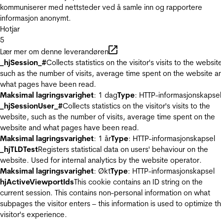
kommuniserer med nettsteder ved å samle inn og rapportere
informasjon anonymt.
Hotjar
5
Lær mer om denne leverandøren
_hjSession_#
Collects statistics on the visitor's visits to the websit
such as the number of visits, average time spent on the website a
what pages have been read.
Maksimal lagringsvarighet
: 1 dag
Type
: HTTP-informasjonskapse
_hjSessionUser_#
Collects statistics on the visitor's visits to the
website, such as the number of visits, average time spent on the
website and what pages have been read.
Maksimal lagringsvarighet
: 1 år
Type
: HTTP-informasjonskapsel
_hjTLDTest
Registers statistical data on users' behaviour on the
website. Used for internal analytics by the website operator.
Maksimal lagringsvarighet
: Økt
Type
: HTTP-informasjonskapsel
hjActiveViewportIds
This cookie contains an ID string on the
current session. This contains non-personal information on what
subpages the visitor enters – this information is used to optimize t
visitor's experience.