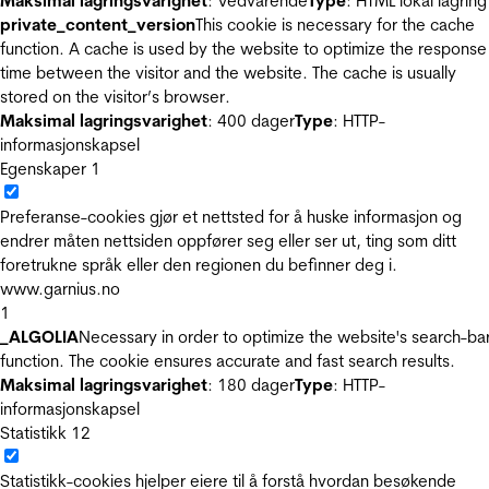
Maksimal lagringsvarighet
: Vedvarende
Type
: HTML lokal lagring
private_content_version
This cookie is necessary for the cache
function. A cache is used by the website to optimize the response
time between the visitor and the website. The cache is usually
stored on the visitor’s browser.
Maksimal lagringsvarighet
: 400 dager
Type
: HTTP-
informasjonskapsel
Egenskaper
1
Preferanse-cookies gjør et nettsted for å huske informasjon og
endrer måten nettsiden oppfører seg eller ser ut, ting som ditt
foretrukne språk eller den regionen du befinner deg i.
www.garnius.no
1
_ALGOLIA
Necessary in order to optimize the website's search-ba
function. The cookie ensures accurate and fast search results.
Maksimal lagringsvarighet
: 180 dager
Type
: HTTP-
informasjonskapsel
Statistikk
12
Statistikk-cookies hjelper eiere til å forstå hvordan besøkende