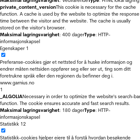
Maksimal lagringsvarighet
: Vedvarende
Type
: HTML lokal lagring
private_content_version
This cookie is necessary for the cache
function. A cache is used by the website to optimize the response
time between the visitor and the website. The cache is usually
stored on the visitor’s browser.
Maksimal lagringsvarighet
: 400 dager
Type
: HTTP-
informasjonskapsel
Egenskaper
1
Preferanse-cookies gjør et nettsted for å huske informasjon og
endrer måten nettsiden oppfører seg eller ser ut, ting som ditt
foretrukne språk eller den regionen du befinner deg i.
www.garnius.no
1
_ALGOLIA
Necessary in order to optimize the website's search-ba
function. The cookie ensures accurate and fast search results.
Maksimal lagringsvarighet
: 180 dager
Type
: HTTP-
informasjonskapsel
Statistikk
12
Statistikk-cookies hjelper eiere til å forstå hvordan besøkende