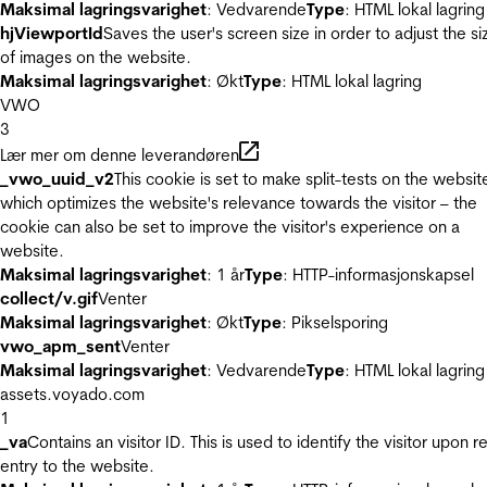
Maksimal lagringsvarighet
: Vedvarende
Type
: HTML lokal lagring
hjViewportId
Saves the user's screen size in order to adjust the si
of images on the website.
Maksimal lagringsvarighet
: Økt
Type
: HTML lokal lagring
VWO
3
Lær mer om denne leverandøren
_vwo_uuid_v2
This cookie is set to make split-tests on the websit
which optimizes the website's relevance towards the visitor – the
cookie can also be set to improve the visitor's experience on a
website.
Maksimal lagringsvarighet
: 1 år
Type
: HTTP-informasjonskapsel
collect/v.gif
Venter
Maksimal lagringsvarighet
: Økt
Type
: Pikselsporing
vwo_apm_sent
Venter
Maksimal lagringsvarighet
: Vedvarende
Type
: HTML lokal lagring
assets.voyado.com
1
_va
Contains an visitor ID. This is used to identify the visitor upon r
entry to the website.