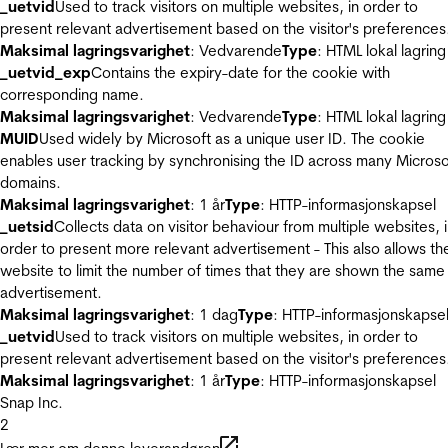
_uetvid
Used to track visitors on multiple websites, in order to
present relevant advertisement based on the visitor's preferences
Maksimal lagringsvarighet
: Vedvarende
Type
: HTML lokal lagring
_uetvid_exp
Contains the expiry-date for the cookie with
corresponding name.
Maksimal lagringsvarighet
: Vedvarende
Type
: HTML lokal lagring
MUID
Used widely by Microsoft as a unique user ID. The cookie
enables user tracking by synchronising the ID across many Microso
domains.
Maksimal lagringsvarighet
: 1 år
Type
: HTTP-informasjonskapsel
_uetsid
Collects data on visitor behaviour from multiple websites, 
order to present more relevant advertisement - This also allows th
website to limit the number of times that they are shown the same
advertisement.
Maksimal lagringsvarighet
: 1 dag
Type
: HTTP-informasjonskapse
_uetvid
Used to track visitors on multiple websites, in order to
present relevant advertisement based on the visitor's preferences
Maksimal lagringsvarighet
: 1 år
Type
: HTTP-informasjonskapsel
Snap Inc.
2