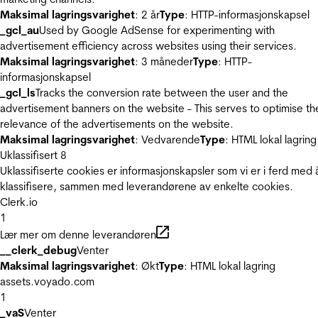
Maksimal lagringsvarighet
: 2 år
Type
: HTTP-informasjonskapsel
_gcl_au
Used by Google AdSense for experimenting with
advertisement efficiency across websites using their services.
Maksimal lagringsvarighet
: 3 måneder
Type
: HTTP-
informasjonskapsel
_gcl_ls
Tracks the conversion rate between the user and the
advertisement banners on the website - This serves to optimise th
relevance of the advertisements on the website.
Maksimal lagringsvarighet
: Vedvarende
Type
: HTML lokal lagring
Uklassifisert
8
Uklassifiserte cookies er informasjonskapsler som vi er i ferd med 
klassifisere, sammen med leverandørene av enkelte cookies.
Clerk.io
1
Lær mer om denne leverandøren
__clerk_debug
Venter
Maksimal lagringsvarighet
: Økt
Type
: HTML lokal lagring
assets.voyado.com
1
_vaS
Venter