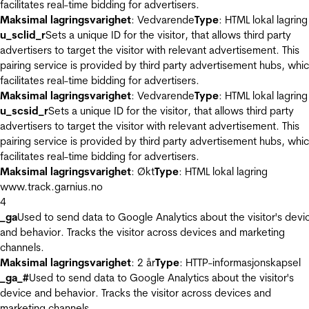
facilitates real-time bidding for advertisers.
Maksimal lagringsvarighet
: Vedvarende
Type
: HTML lokal lagring
u_sclid_r
Sets a unique ID for the visitor, that allows third party
advertisers to target the visitor with relevant advertisement. This
pairing service is provided by third party advertisement hubs, whi
facilitates real-time bidding for advertisers.
Maksimal lagringsvarighet
: Vedvarende
Type
: HTML lokal lagring
u_scsid_r
Sets a unique ID for the visitor, that allows third party
advertisers to target the visitor with relevant advertisement. This
pairing service is provided by third party advertisement hubs, whi
facilitates real-time bidding for advertisers.
Maksimal lagringsvarighet
: Økt
Type
: HTML lokal lagring
www.track.garnius.no
4
_ga
Used to send data to Google Analytics about the visitor's devi
and behavior. Tracks the visitor across devices and marketing
channels.
Maksimal lagringsvarighet
: 2 år
Type
: HTTP-informasjonskapsel
_ga_#
Used to send data to Google Analytics about the visitor's
device and behavior. Tracks the visitor across devices and
marketing channels.