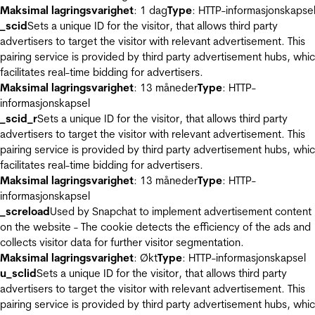
Maksimal lagringsvarighet
: 1 dag
Type
: HTTP-informasjonskapse
_scid
Sets a unique ID for the visitor, that allows third party
advertisers to target the visitor with relevant advertisement. This
pairing service is provided by third party advertisement hubs, whi
facilitates real-time bidding for advertisers.
Maksimal lagringsvarighet
: 13 måneder
Type
: HTTP-
informasjonskapsel
_scid_r
Sets a unique ID for the visitor, that allows third party
advertisers to target the visitor with relevant advertisement. This
pairing service is provided by third party advertisement hubs, whi
facilitates real-time bidding for advertisers.
Maksimal lagringsvarighet
: 13 måneder
Type
: HTTP-
informasjonskapsel
_screload
Used by Snapchat to implement advertisement content
on the website - The cookie detects the efficiency of the ads and
collects visitor data for further visitor segmentation.
Maksimal lagringsvarighet
: Økt
Type
: HTTP-informasjonskapsel
u_sclid
Sets a unique ID for the visitor, that allows third party
advertisers to target the visitor with relevant advertisement. This
pairing service is provided by third party advertisement hubs, whi