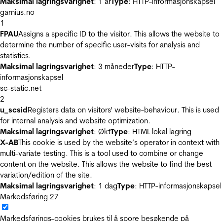
Maksimal lagringsvarighet
: 1 år
Type
: HTTP-informasjonskapsel
garnius.no
1
FPAU
Assigns a specific ID to the visitor. This allows the website to
determine the number of specific user-visits for analysis and
statistics.
Maksimal lagringsvarighet
: 3 måneder
Type
: HTTP-
informasjonskapsel
sc-static.net
2
u_scsid
Registers data on visitors' website-behaviour. This is used
for internal analysis and website optimization.
Maksimal lagringsvarighet
: Økt
Type
: HTML lokal lagring
X-AB
This cookie is used by the website’s operator in context with
multi-variate testing. This is a tool used to combine or change
content on the website. This allows the website to find the best
variation/edition of the site.
Maksimal lagringsvarighet
: 1 dag
Type
: HTTP-informasjonskapse
Markedsføring
27
Markedsførings-cookies brukes til å spore besøkende på