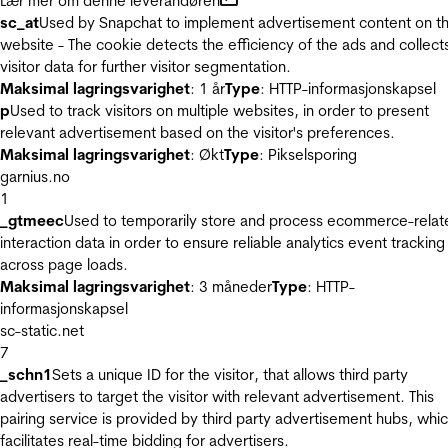
Lær mer om denne leverandøren
sc_at
Used by Snapchat to implement advertisement content on t
website - The cookie detects the efficiency of the ads and collect
visitor data for further visitor segmentation.
Maksimal lagringsvarighet
: 1 år
Type
: HTTP-informasjonskapsel
p
Used to track visitors on multiple websites, in order to present
relevant advertisement based on the visitor's preferences.
Maksimal lagringsvarighet
: Økt
Type
: Pikselsporing
garnius.no
1
_gtmeec
Used to temporarily store and process ecommerce-relat
interaction data in order to ensure reliable analytics event tracking
across page loads.
Maksimal lagringsvarighet
: 3 måneder
Type
: HTTP-
informasjonskapsel
sc-static.net
7
_schn1
Sets a unique ID for the visitor, that allows third party
advertisers to target the visitor with relevant advertisement. This
pairing service is provided by third party advertisement hubs, whi
facilitates real-time bidding for advertisers.