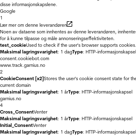
disse informasjonskapslene.
Google
1
Lær mer om denne leverandøren
Noen av dataene som innhentes av denne leverandøren, innhente
for å kunne tilpasse og måle annonseringseffektiviteten.
test_cookie
Used to check if the user's browser supports cookies
Maksimal lagringsvarighet
: 1 dag
Type
: HTTP-informasjonskapse
consent.cookiebot.com
www.track.garnius.no
2
CookieConsent [x2]
Stores the user's cookie consent state for th
current domain
Maksimal lagringsvarighet
: 1 år
Type
: HTTP-informasjonskapsel
garnius.no
4
Cross_Consent
Venter
Maksimal lagringsvarighet
: 1 år
Type
: HTTP-informasjonskapsel
Initial_Consent
Venter
Maksimal lagringsvarighet
: 1 dag
Type
: HTTP-informasjonskapse