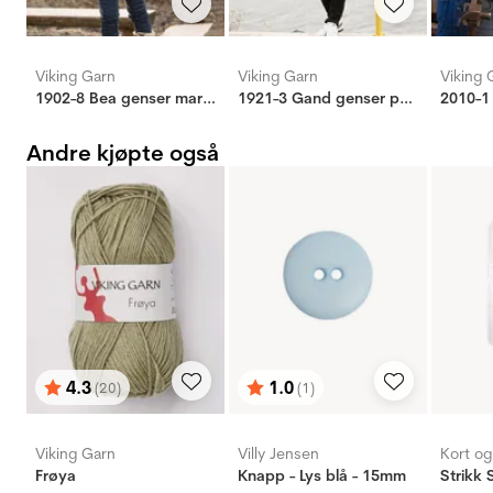
Viking Garn
Viking Garn
Viking 
1902-8 Bea genser marine
1921-3 Gand genser petrol
Andre kjøpte også
4.3
1.0
(20)
(1)
Karakter:
av 5 mulige
Karakter:
av 5 mulige
Viking Garn
Villy Jensen
Kort o
Frøya
Knapp - Lys blå - 15mm
Strikk