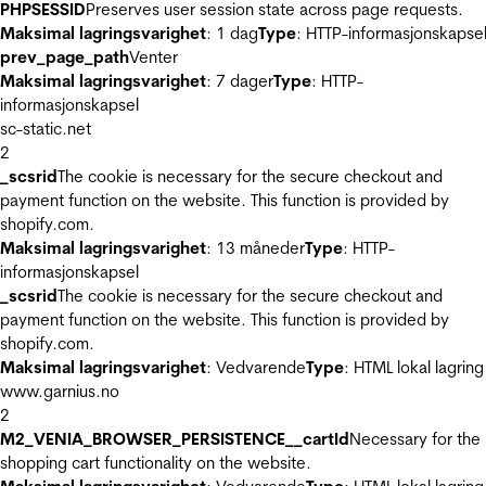
PHPSESSID
Preserves user session state across page requests.
Maksimal lagringsvarighet
: 1 dag
Type
: HTTP-informasjonskapse
prev_page_path
Venter
Maksimal lagringsvarighet
: 7 dager
Type
: HTTP-
informasjonskapsel
sc-static.net
2
_scsrid
The cookie is necessary for the secure checkout and
payment function on the website. This function is provided by
shopify.com.
Maksimal lagringsvarighet
: 13 måneder
Type
: HTTP-
informasjonskapsel
_scsrid
The cookie is necessary for the secure checkout and
payment function on the website. This function is provided by
shopify.com.
Maksimal lagringsvarighet
: Vedvarende
Type
: HTML lokal lagring
www.garnius.no
2
M2_VENIA_BROWSER_PERSISTENCE__cartId
Necessary for the
shopping cart functionality on the website.