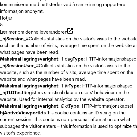
kommuniserer med nettsteder ved å samle inn og rapportere
informasjon anonymt.
Hotjar
5
Lær mer om denne leverandøren
_hjSession_#
Collects statistics on the visitor's visits to the websit
such as the number of visits, average time spent on the website a
what pages have been read.
Maksimal lagringsvarighet
: 1 dag
Type
: HTTP-informasjonskapse
_hjSessionUser_#
Collects statistics on the visitor's visits to the
website, such as the number of visits, average time spent on the
website and what pages have been read.
Maksimal lagringsvarighet
: 1 år
Type
: HTTP-informasjonskapsel
_hjTLDTest
Registers statistical data on users' behaviour on the
website. Used for internal analytics by the website operator.
Maksimal lagringsvarighet
: Økt
Type
: HTTP-informasjonskapsel
hjActiveViewportIds
This cookie contains an ID string on the
current session. This contains non-personal information on what
subpages the visitor enters – this information is used to optimize t
visitor's experience.