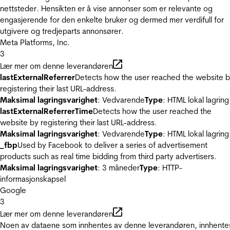
nettsteder. Hensikten er å vise annonser som er relevante og
engasjerende for den enkelte bruker og dermed mer verdifull for
utgivere og tredjeparts annonsører.
Meta Platforms, Inc.
3
Lær mer om denne leverandøren
lastExternalReferrer
Detects how the user reached the website 
registering their last URL-address.
Maksimal lagringsvarighet
: Vedvarende
Type
: HTML lokal lagring
lastExternalReferrerTime
Detects how the user reached the
website by registering their last URL-address.
Maksimal lagringsvarighet
: Vedvarende
Type
: HTML lokal lagring
_fbp
Used by Facebook to deliver a series of advertisement
products such as real time bidding from third party advertisers.
Maksimal lagringsvarighet
: 3 måneder
Type
: HTTP-
informasjonskapsel
Google
3
Lær mer om denne leverandøren
Noen av dataene som innhentes av denne leverandøren, innhente