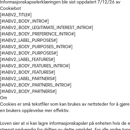
Informasjonskapselerklæringen ble sist oppdatert 7/12/26 av
Cookiebot
[#IABV2_TITLE#]
[#IABV2_BODY_INTRO#]
[#IABV2_BODY_LEGITIMATE_INTEREST_INTRO#]
[#IABV2_BODY_PREFERENCE_INTRO#]
[#IABV2_LABEL_PURPOSES#]
[#IABV2_BODY_PURPOSES_INTRO#]
[#IABV2_BODY_PURPOSES#]
[#IABV2_LABEL_FEATURES#]
[#IABV2_BODY_FEATURES_INTRO#]
[#IABV2_BODY_FEATURES#]
[#IABV2_LABEL_PARTNERS#]
[#IABV2_BODY_PARTNERS_INTRO#]
[#IABV2_BODY_PARTNERS#]
Om
Cookies er små tekstfiler som kan brukes av nettsteder for å gjøre
en brukers opplevelse mer effektiv.
Loven sier at vi kan lagre informasjonskapsler på enheten hvis de e
strengt nødvendig for driften av dette området. For alle andre typ