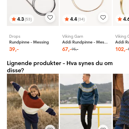
4.3
4.4
4.
(53)
(34)
Karakter:
av 5 mulige
Karakter:
av 5 mulige
Karak
av 5 
Drops
Viking Garn
Viking 
Rundpinne - Messing
Addi Rundpinne - Messing
39
,-
67
,-
102
,-
95
,-
Lignende produkter - Hva synes du om
disse?