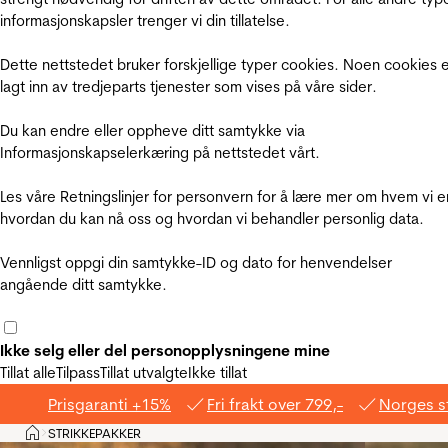
informasjonskapsler trenger vi din tillatelse.
Dette nettstedet bruker forskjellige typer cookies. Noen cookies 
lagt inn av tredjeparts tjenester som vises på våre sider.
Du kan endre eller oppheve ditt samtykke via
Informasjonskapselerkæring på nettstedet vårt.
Les våre Retningslinjer for personvern for å lære mer om hvem vi e
hvordan du kan nå oss og hvordan vi behandler personlig data.
Vennligst oppgi din samtykke-ID og dato for henvendelser
angående ditt samtykke.
Ikke selg eller del personopplysningene mine
Tillat alle
Tilpass
Tillat utvalgte
Ikke tillat
Prisgaranti +15%
Fri frakt over 799,-
Norges s
Hjem
STRIKKEPAKKER
>