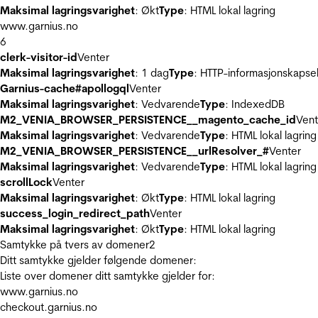
Maksimal lagringsvarighet
: Økt
Type
: HTML lokal lagring
www.garnius.no
6
clerk-visitor-id
Venter
Maksimal lagringsvarighet
: 1 dag
Type
: HTTP-informasjonskapse
Garnius-cache#apollogql
Venter
Maksimal lagringsvarighet
: Vedvarende
Type
: IndexedDB
M2_VENIA_BROWSER_PERSISTENCE__magento_cache_id
Vent
Maksimal lagringsvarighet
: Vedvarende
Type
: HTML lokal lagring
M2_VENIA_BROWSER_PERSISTENCE__urlResolver_#
Venter
Maksimal lagringsvarighet
: Vedvarende
Type
: HTML lokal lagring
scrollLock
Venter
Maksimal lagringsvarighet
: Økt
Type
: HTML lokal lagring
success_login_redirect_path
Venter
Maksimal lagringsvarighet
: Økt
Type
: HTML lokal lagring
Samtykke på tvers av domener
2
Ditt samtykke gjelder følgende domener:
Liste over domener ditt samtykke gjelder for:
www.garnius.no
checkout.garnius.no