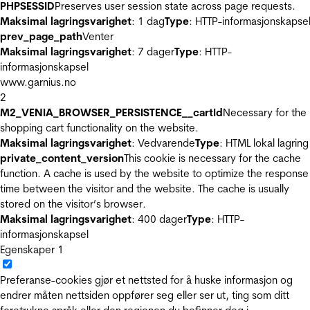
PHPSESSID
Preserves user session state across page requests.
Maksimal lagringsvarighet
: 1 dag
Type
: HTTP-informasjonskapse
prev_page_path
Venter
Maksimal lagringsvarighet
: 7 dager
Type
: HTTP-
informasjonskapsel
www.garnius.no
2
M2_VENIA_BROWSER_PERSISTENCE__cartId
Necessary for the
shopping cart functionality on the website.
Maksimal lagringsvarighet
: Vedvarende
Type
: HTML lokal lagring
private_content_version
This cookie is necessary for the cache
function. A cache is used by the website to optimize the response
time between the visitor and the website. The cache is usually
stored on the visitor’s browser.
Maksimal lagringsvarighet
: 400 dager
Type
: HTTP-
informasjonskapsel
Egenskaper
1
Preferanse-cookies gjør et nettsted for å huske informasjon og
endrer måten nettsiden oppfører seg eller ser ut, ting som ditt