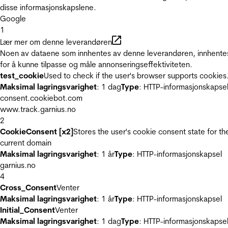
disse informasjonskapslene.
Google
1
Lær mer om denne leverandøren
Noen av dataene som innhentes av denne leverandøren, innhente
for å kunne tilpasse og måle annonseringseffektiviteten.
test_cookie
Used to check if the user's browser supports cookies
Maksimal lagringsvarighet
: 1 dag
Type
: HTTP-informasjonskapse
consent.cookiebot.com
www.track.garnius.no
2
CookieConsent [x2]
Stores the user's cookie consent state for th
current domain
Maksimal lagringsvarighet
: 1 år
Type
: HTTP-informasjonskapsel
garnius.no
4
Cross_Consent
Venter
Maksimal lagringsvarighet
: 1 år
Type
: HTTP-informasjonskapsel
Initial_Consent
Venter
Maksimal lagringsvarighet
: 1 dag
Type
: HTTP-informasjonskapse