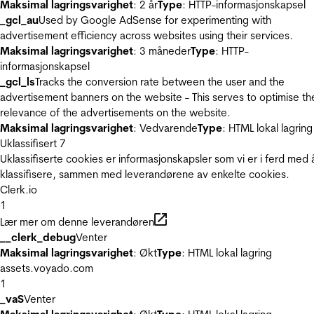
Maksimal lagringsvarighet
: 2 år
Type
: HTTP-informasjonskapsel
_gcl_au
Used by Google AdSense for experimenting with
advertisement efficiency across websites using their services.
Maksimal lagringsvarighet
: 3 måneder
Type
: HTTP-
informasjonskapsel
_gcl_ls
Tracks the conversion rate between the user and the
advertisement banners on the website - This serves to optimise th
relevance of the advertisements on the website.
Maksimal lagringsvarighet
: Vedvarende
Type
: HTML lokal lagring
Uklassifisert
7
Uklassifiserte cookies er informasjonskapsler som vi er i ferd med 
klassifisere, sammen med leverandørene av enkelte cookies.
Clerk.io
1
Lær mer om denne leverandøren
__clerk_debug
Venter
Maksimal lagringsvarighet
: Økt
Type
: HTML lokal lagring
assets.voyado.com
1
_vaS
Venter