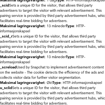
Maksimal lagringsvarighet
: 1 dag
Type
: HTTP-informasjonskapse
_scid
Sets a unique ID for the visitor, that allows third party
advertisers to target the visitor with relevant advertisement. This
pairing service is provided by third party advertisement hubs, whi
facilitates real-time bidding for advertisers.
Maksimal lagringsvarighet
: 13 måneder
Type
: HTTP-
informasjonskapsel
_scid_r
Sets a unique ID for the visitor, that allows third party
advertisers to target the visitor with relevant advertisement. This
pairing service is provided by third party advertisement hubs, whi
facilitates real-time bidding for advertisers.
Maksimal lagringsvarighet
: 13 måneder
Type
: HTTP-
informasjonskapsel
_screload
Used by Snapchat to implement advertisement content
on the website - The cookie detects the efficiency of the ads and
collects visitor data for further visitor segmentation.
Maksimal lagringsvarighet
: Økt
Type
: HTTP-informasjonskapsel
u_sclid
Sets a unique ID for the visitor, that allows third party
advertisers to target the visitor with relevant advertisement. This
pairing service is provided by third party advertisement hubs, whi
facilitates real-time bidding for advertisers.