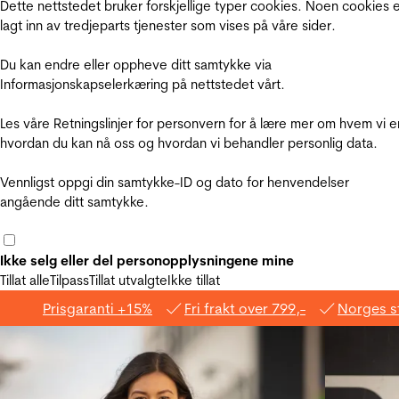
Dette nettstedet bruker forskjellige typer cookies. Noen cookies 
lagt inn av tredjeparts tjenester som vises på våre sider.
Du kan endre eller oppheve ditt samtykke via
Informasjonskapselerkæring på nettstedet vårt.
Les våre Retningslinjer for personvern for å lære mer om hvem vi e
hvordan du kan nå oss og hvordan vi behandler personlig data.
Vennligst oppgi din samtykke-ID og dato for henvendelser
angående ditt samtykke.
Ikke selg eller del personopplysningene mine
Tillat alle
Tilpass
Tillat utvalgte
Ikke tillat
Prisgaranti +15%
Fri frakt over 799,-
Norges s