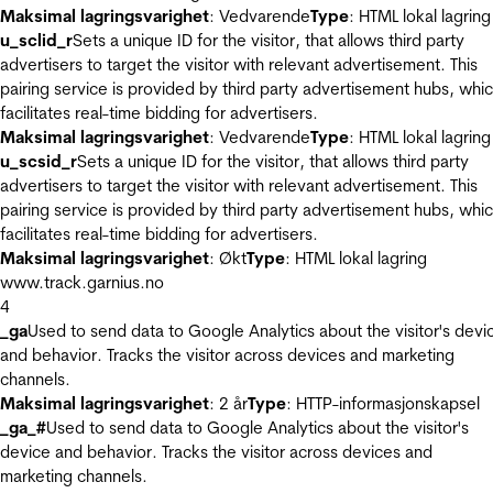
Maksimal lagringsvarighet
: Vedvarende
Type
: HTML lokal lagring
u_sclid_r
Sets a unique ID for the visitor, that allows third party
advertisers to target the visitor with relevant advertisement. This
pairing service is provided by third party advertisement hubs, whi
facilitates real-time bidding for advertisers.
Maksimal lagringsvarighet
: Vedvarende
Type
: HTML lokal lagring
u_scsid_r
Sets a unique ID for the visitor, that allows third party
advertisers to target the visitor with relevant advertisement. This
pairing service is provided by third party advertisement hubs, whi
facilitates real-time bidding for advertisers.
Maksimal lagringsvarighet
: Økt
Type
: HTML lokal lagring
www.track.garnius.no
4
_ga
Used to send data to Google Analytics about the visitor's devi
and behavior. Tracks the visitor across devices and marketing
channels.
Maksimal lagringsvarighet
: 2 år
Type
: HTTP-informasjonskapsel
_ga_#
Used to send data to Google Analytics about the visitor's
device and behavior. Tracks the visitor across devices and
marketing channels.