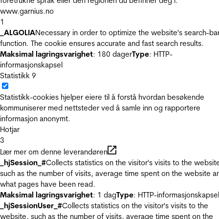
foretrukne språk eller den regionen du befinner deg i.
www.garnius.no
1
_ALGOLIA
Necessary in order to optimize the website's search-ba
function. The cookie ensures accurate and fast search results.
Maksimal lagringsvarighet
: 180 dager
Type
: HTTP-
informasjonskapsel
Statistikk
9
Statistikk-cookies hjelper eiere til å forstå hvordan besøkende
kommuniserer med nettsteder ved å samle inn og rapportere
informasjon anonymt.
Hotjar
3
Lær mer om denne leverandøren
_hjSession_#
Collects statistics on the visitor's visits to the websit
such as the number of visits, average time spent on the website a
what pages have been read.
Maksimal lagringsvarighet
: 1 dag
Type
: HTTP-informasjonskapse
_hjSessionUser_#
Collects statistics on the visitor's visits to the
website, such as the number of visits, average time spent on the