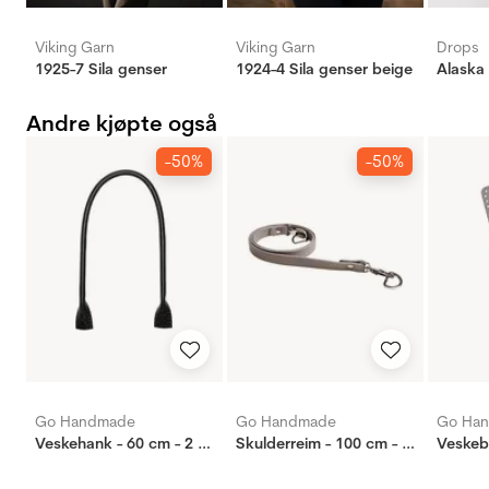
Viking Garn
Viking Garn
Drops
1925-7 Sila genser
1924-4 Sila genser beige
Alaska
Andre kjøpte også
-50%
-50%
Go Handmade
Go Handmade
Go Ha
Veskehank - 60 cm - 2 stk - Sort
Skulderreim - 100 cm - Beige/Sølv