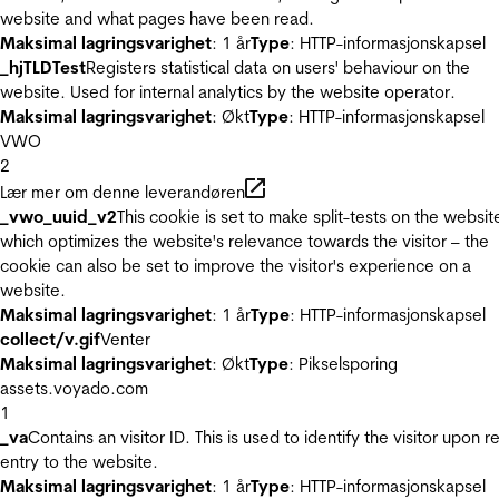
website and what pages have been read.
Maksimal lagringsvarighet
: 1 år
Type
: HTTP-informasjonskapsel
_hjTLDTest
Registers statistical data on users' behaviour on the
website. Used for internal analytics by the website operator.
Maksimal lagringsvarighet
: Økt
Type
: HTTP-informasjonskapsel
VWO
2
Lær mer om denne leverandøren
_vwo_uuid_v2
This cookie is set to make split-tests on the websit
which optimizes the website's relevance towards the visitor – the
cookie can also be set to improve the visitor's experience on a
website.
Maksimal lagringsvarighet
: 1 år
Type
: HTTP-informasjonskapsel
collect/v.gif
Venter
Maksimal lagringsvarighet
: Økt
Type
: Pikselsporing
assets.voyado.com
1
_va
Contains an visitor ID. This is used to identify the visitor upon r
entry to the website.
Maksimal lagringsvarighet
: 1 år
Type
: HTTP-informasjonskapsel