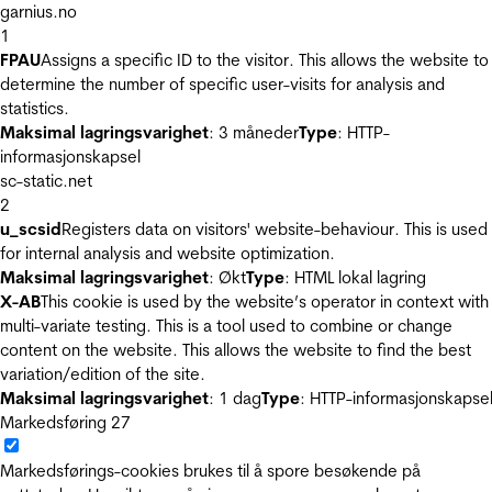
garnius.no
1
FPAU
Assigns a specific ID to the visitor. This allows the website to
determine the number of specific user-visits for analysis and
statistics.
Maksimal lagringsvarighet
: 3 måneder
Type
: HTTP-
informasjonskapsel
sc-static.net
2
u_scsid
Registers data on visitors' website-behaviour. This is used
for internal analysis and website optimization.
Maksimal lagringsvarighet
: Økt
Type
: HTML lokal lagring
X-AB
This cookie is used by the website’s operator in context with
multi-variate testing. This is a tool used to combine or change
content on the website. This allows the website to find the best
variation/edition of the site.
Maksimal lagringsvarighet
: 1 dag
Type
: HTTP-informasjonskapse
Markedsføring
27
Markedsførings-cookies brukes til å spore besøkende på