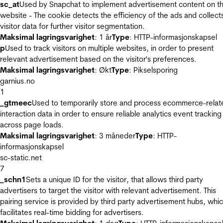
sc_at
Used by Snapchat to implement advertisement content on t
website - The cookie detects the efficiency of the ads and collect
visitor data for further visitor segmentation.
Maksimal lagringsvarighet
: 1 år
Type
: HTTP-informasjonskapsel
p
Used to track visitors on multiple websites, in order to present
relevant advertisement based on the visitor's preferences.
Maksimal lagringsvarighet
: Økt
Type
: Pikselsporing
garnius.no
1
_gtmeec
Used to temporarily store and process ecommerce-relat
interaction data in order to ensure reliable analytics event tracking
across page loads.
Maksimal lagringsvarighet
: 3 måneder
Type
: HTTP-
informasjonskapsel
sc-static.net
7
_schn1
Sets a unique ID for the visitor, that allows third party
advertisers to target the visitor with relevant advertisement. This
pairing service is provided by third party advertisement hubs, whi
facilitates real-time bidding for advertisers.