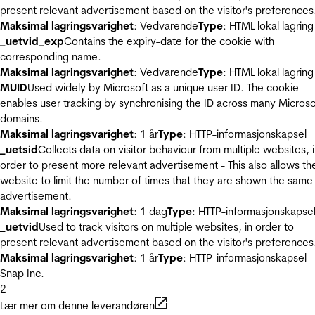
present relevant advertisement based on the visitor's preferences
Maksimal lagringsvarighet
: Vedvarende
Type
: HTML lokal lagring
_uetvid_exp
Contains the expiry-date for the cookie with
corresponding name.
Maksimal lagringsvarighet
: Vedvarende
Type
: HTML lokal lagring
MUID
Used widely by Microsoft as a unique user ID. The cookie
enables user tracking by synchronising the ID across many Microso
domains.
Maksimal lagringsvarighet
: 1 år
Type
: HTTP-informasjonskapsel
_uetsid
Collects data on visitor behaviour from multiple websites, 
order to present more relevant advertisement - This also allows th
website to limit the number of times that they are shown the same
advertisement.
Maksimal lagringsvarighet
: 1 dag
Type
: HTTP-informasjonskapse
_uetvid
Used to track visitors on multiple websites, in order to
present relevant advertisement based on the visitor's preferences
Maksimal lagringsvarighet
: 1 år
Type
: HTTP-informasjonskapsel
Snap Inc.
2
Lær mer om denne leverandøren