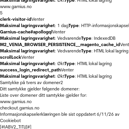
Maksimal lagringsvarighet
: Økt
Type
: HTML lokal lagring
www.garnius.no
5
clerk-visitor-id
Venter
Maksimal lagringsvarighet
: 1 dag
Type
: HTTP-informasjonskapse
Garnius-cache#apollogql
Venter
Maksimal lagringsvarighet
: Vedvarende
Type
: IndexedDB
M2_VENIA_BROWSER_PERSISTENCE__magento_cache_id
Vent
Maksimal lagringsvarighet
: Vedvarende
Type
: HTML lokal lagring
scrollLock
Venter
Maksimal lagringsvarighet
: Økt
Type
: HTML lokal lagring
success_login_redirect_path
Venter
Maksimal lagringsvarighet
: Økt
Type
: HTML lokal lagring
Samtykke på tvers av domener
2
Ditt samtykke gjelder følgende domener:
Liste over domener ditt samtykke gjelder for:
www.garnius.no
checkout.garnius.no
Informasjonskapselerklæringen ble sist oppdatert 6/11/26 av
Cookiebot
[#IABV2_TITLE#]