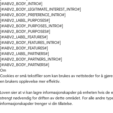
[#IABV2_BODY_INTRO#]
[#IABV2_BODY_LEGITIMATE_INTEREST_INTRO#]
[#IABV2_BODY_PREFERENCE_INTRO#]
[#IABV2_LABEL_PURPOSES#]
[#IABV2_BODY_PURPOSES_INTRO#]
[#IABV2_BODY_PURPOSES#]
[#IABV2_LABEL_FEATURES#]
[#IABV2_BODY_FEATURES_INTRO#]
[#IABV2_BODY_FEATURES#]
[#IABV2_LABEL_PARTNERS#]
[#IABV2_BODY_PARTNERS_INTRO#]
[#IABV2_BODY_PARTNERS#]
Om
Cookies er små tekstfiler som kan brukes av nettsteder for å gjøre
en brukers opplevelse mer effektiv.
Loven sier at vi kan lagre informasjonskapsler på enheten hvis de e
strengt nødvendig for driften av dette området. For alle andre typ
informasjonskapsler trenger vi din tillatelse.