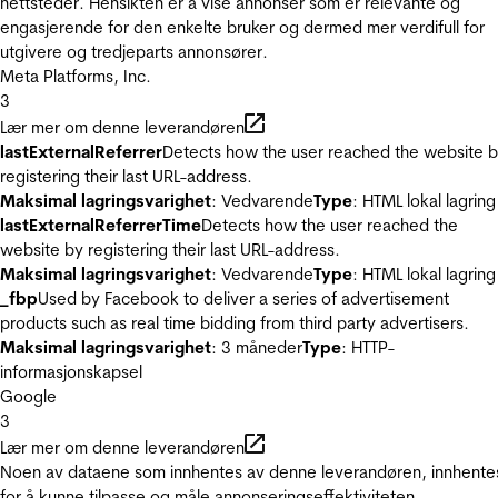
nettsteder. Hensikten er å vise annonser som er relevante og
engasjerende for den enkelte bruker og dermed mer verdifull for
utgivere og tredjeparts annonsører.
Meta Platforms, Inc.
3
Lær mer om denne leverandøren
lastExternalReferrer
Detects how the user reached the website 
registering their last URL-address.
Maksimal lagringsvarighet
: Vedvarende
Type
: HTML lokal lagring
lastExternalReferrerTime
Detects how the user reached the
website by registering their last URL-address.
Maksimal lagringsvarighet
: Vedvarende
Type
: HTML lokal lagring
_fbp
Used by Facebook to deliver a series of advertisement
products such as real time bidding from third party advertisers.
Maksimal lagringsvarighet
: 3 måneder
Type
: HTTP-
informasjonskapsel
Google
3
Lær mer om denne leverandøren
Noen av dataene som innhentes av denne leverandøren, innhente
for å kunne tilpasse og måle annonseringseffektiviteten.