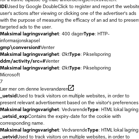
IDE
Used by Google DoubleClick to register and report the websit
user's actions after viewing or clicking one of the advertiser's ads
with the purpose of measuring the efficacy of an ad and to presen
targeted ads to the user.
Maksimal lagringsvarighet
: 400 dager
Type
: HTTP-
informasjonskapsel
gmp\conversion#
Venter
Maksimal lagringsvarighet
: Økt
Type
: Pikselsporing
ddm/activity/src=#
Venter
Maksimal lagringsvarighet
: Økt
Type
: Pikselsporing
Microsoft
7
Lær mer om denne leverandøren
_uetsid
Used to track visitors on multiple websites, in order to
present relevant advertisement based on the visitor's preferences
Maksimal lagringsvarighet
: Vedvarende
Type
: HTML lokal lagring
_uetsid_exp
Contains the expiry-date for the cookie with
corresponding name.
Maksimal lagringsvarighet
: Vedvarende
Type
: HTML lokal lagring
_uetvid
Used to track visitors on multiple websites, in order to