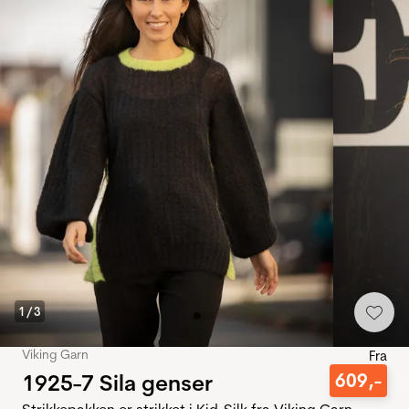
1
/
3
Viking Garn
Fra
1925-7 Sila genser
609
,-