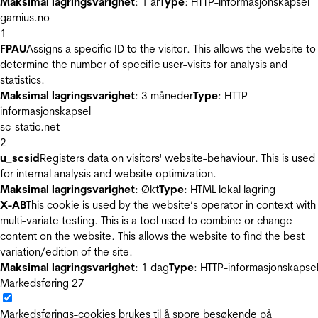
Maksimal lagringsvarighet
: 1 år
Type
: HTTP-informasjonskapsel
garnius.no
1
FPAU
Assigns a specific ID to the visitor. This allows the website to
determine the number of specific user-visits for analysis and
statistics.
Maksimal lagringsvarighet
: 3 måneder
Type
: HTTP-
informasjonskapsel
sc-static.net
2
u_scsid
Registers data on visitors' website-behaviour. This is used
for internal analysis and website optimization.
Maksimal lagringsvarighet
: Økt
Type
: HTML lokal lagring
X-AB
This cookie is used by the website’s operator in context with
multi-variate testing. This is a tool used to combine or change
content on the website. This allows the website to find the best
variation/edition of the site.
Maksimal lagringsvarighet
: 1 dag
Type
: HTTP-informasjonskapse
Markedsføring
27
Markedsførings-cookies brukes til å spore besøkende på