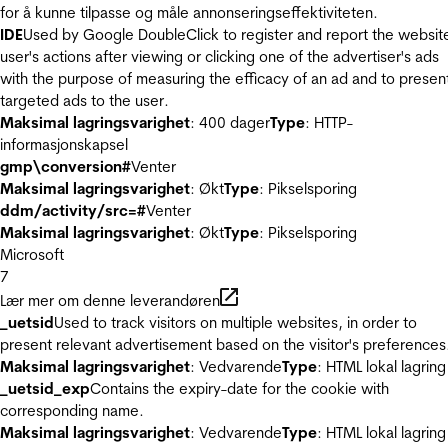
for å kunne tilpasse og måle annonseringseffektiviteten.
IDE
Used by Google DoubleClick to register and report the websit
user's actions after viewing or clicking one of the advertiser's ads
with the purpose of measuring the efficacy of an ad and to presen
targeted ads to the user.
Maksimal lagringsvarighet
: 400 dager
Type
: HTTP-
informasjonskapsel
gmp\conversion#
Venter
Maksimal lagringsvarighet
: Økt
Type
: Pikselsporing
ddm/activity/src=#
Venter
Maksimal lagringsvarighet
: Økt
Type
: Pikselsporing
Microsoft
7
Lær mer om denne leverandøren
_uetsid
Used to track visitors on multiple websites, in order to
present relevant advertisement based on the visitor's preferences
Maksimal lagringsvarighet
: Vedvarende
Type
: HTML lokal lagring
_uetsid_exp
Contains the expiry-date for the cookie with
corresponding name.
Maksimal lagringsvarighet
: Vedvarende
Type
: HTML lokal lagring