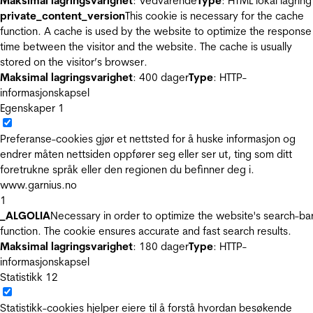
Maksimal lagringsvarighet
: Vedvarende
Type
: HTML lokal lagring
private_content_version
This cookie is necessary for the cache
function. A cache is used by the website to optimize the response
time between the visitor and the website. The cache is usually
stored on the visitor’s browser.
Maksimal lagringsvarighet
: 400 dager
Type
: HTTP-
informasjonskapsel
Egenskaper
1
Preferanse-cookies gjør et nettsted for å huske informasjon og
endrer måten nettsiden oppfører seg eller ser ut, ting som ditt
foretrukne språk eller den regionen du befinner deg i.
www.garnius.no
1
_ALGOLIA
Necessary in order to optimize the website's search-ba
function. The cookie ensures accurate and fast search results.
Maksimal lagringsvarighet
: 180 dager
Type
: HTTP-
informasjonskapsel
Statistikk
12
Statistikk-cookies hjelper eiere til å forstå hvordan besøkende