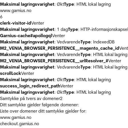
Maksimal lagringsvarighet
: Økt
Type
: HTML lokal lagring
www.garnius.no
6
clerk-visitor-id
Venter
Maksimal lagringsvarighet
: 1 dag
Type
: HTTP-informasjonskapse
Garnius-cache#apollogql
Venter
Maksimal lagringsvarighet
: Vedvarende
Type
: IndexedDB
M2_VENIA_BROWSER_PERSISTENCE__magento_cache_id
Vent
Maksimal lagringsvarighet
: Vedvarende
Type
: HTML lokal lagring
M2_VENIA_BROWSER_PERSISTENCE__urlResolver_#
Venter
Maksimal lagringsvarighet
: Vedvarende
Type
: HTML lokal lagring
scrollLock
Venter
Maksimal lagringsvarighet
: Økt
Type
: HTML lokal lagring
success_login_redirect_path
Venter
Maksimal lagringsvarighet
: Økt
Type
: HTML lokal lagring
Samtykke på tvers av domener
2
Ditt samtykke gjelder følgende domener:
Liste over domener ditt samtykke gjelder for:
www.garnius.no
checkout.garnius.no