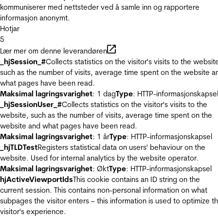
kommuniserer med nettsteder ved å samle inn og rapportere
informasjon anonymt.
Hotjar
5
Lær mer om denne leverandøren
_hjSession_#
Collects statistics on the visitor's visits to the websit
such as the number of visits, average time spent on the website a
what pages have been read.
Maksimal lagringsvarighet
: 1 dag
Type
: HTTP-informasjonskapse
_hjSessionUser_#
Collects statistics on the visitor's visits to the
website, such as the number of visits, average time spent on the
website and what pages have been read.
Maksimal lagringsvarighet
: 1 år
Type
: HTTP-informasjonskapsel
_hjTLDTest
Registers statistical data on users' behaviour on the
website. Used for internal analytics by the website operator.
Maksimal lagringsvarighet
: Økt
Type
: HTTP-informasjonskapsel
hjActiveViewportIds
This cookie contains an ID string on the
current session. This contains non-personal information on what
subpages the visitor enters – this information is used to optimize t
visitor's experience.