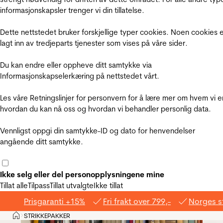
informasjonskapsler trenger vi din tillatelse.
Dette nettstedet bruker forskjellige typer cookies. Noen cookies 
lagt inn av tredjeparts tjenester som vises på våre sider.
Du kan endre eller oppheve ditt samtykke via
Informasjonskapselerkæring på nettstedet vårt.
Les våre Retningslinjer for personvern for å lære mer om hvem vi e
hvordan du kan nå oss og hvordan vi behandler personlig data.
Vennligst oppgi din samtykke-ID og dato for henvendelser
angående ditt samtykke.
Ikke selg eller del personopplysningene mine
Tillat alle
Tilpass
Tillat utvalgte
Ikke tillat
Prisgaranti +15%
Fri frakt over 799,-
Norges s
Hjem
STRIKKEPAKKER
>