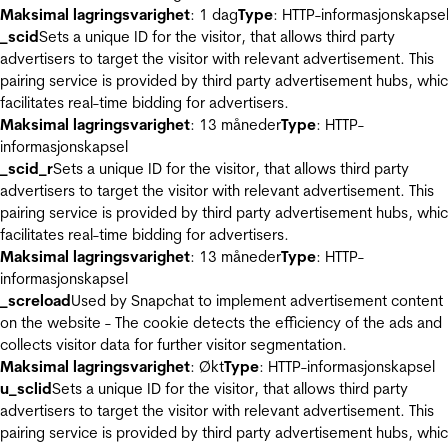
Maksimal lagringsvarighet
: 1 dag
Type
: HTTP-informasjonskapse
_scid
Sets a unique ID for the visitor, that allows third party
advertisers to target the visitor with relevant advertisement. This
pairing service is provided by third party advertisement hubs, whi
facilitates real-time bidding for advertisers.
Maksimal lagringsvarighet
: 13 måneder
Type
: HTTP-
informasjonskapsel
_scid_r
Sets a unique ID for the visitor, that allows third party
advertisers to target the visitor with relevant advertisement. This
pairing service is provided by third party advertisement hubs, whi
facilitates real-time bidding for advertisers.
Maksimal lagringsvarighet
: 13 måneder
Type
: HTTP-
informasjonskapsel
_screload
Used by Snapchat to implement advertisement content
on the website - The cookie detects the efficiency of the ads and
collects visitor data for further visitor segmentation.
Maksimal lagringsvarighet
: Økt
Type
: HTTP-informasjonskapsel
u_sclid
Sets a unique ID for the visitor, that allows third party
advertisers to target the visitor with relevant advertisement. This
pairing service is provided by third party advertisement hubs, whi