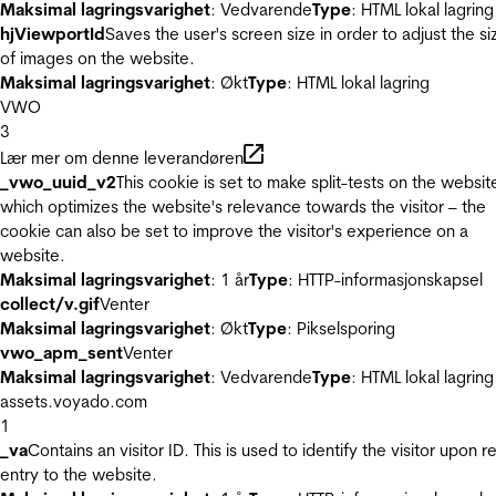
Maksimal lagringsvarighet
: Vedvarende
Type
: HTML lokal lagring
hjViewportId
Saves the user's screen size in order to adjust the si
of images on the website.
Maksimal lagringsvarighet
: Økt
Type
: HTML lokal lagring
VWO
3
Lær mer om denne leverandøren
_vwo_uuid_v2
This cookie is set to make split-tests on the websit
which optimizes the website's relevance towards the visitor – the
cookie can also be set to improve the visitor's experience on a
website.
Maksimal lagringsvarighet
: 1 år
Type
: HTTP-informasjonskapsel
collect/v.gif
Venter
Maksimal lagringsvarighet
: Økt
Type
: Pikselsporing
vwo_apm_sent
Venter
Maksimal lagringsvarighet
: Vedvarende
Type
: HTML lokal lagring
assets.voyado.com
1
_va
Contains an visitor ID. This is used to identify the visitor upon r
entry to the website.