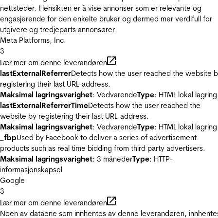
nettsteder. Hensikten er å vise annonser som er relevante og
engasjerende for den enkelte bruker og dermed mer verdifull for
utgivere og tredjeparts annonsører.
Meta Platforms, Inc.
3
Lær mer om denne leverandøren
lastExternalReferrer
Detects how the user reached the website 
registering their last URL-address.
Maksimal lagringsvarighet
: Vedvarende
Type
: HTML lokal lagring
lastExternalReferrerTime
Detects how the user reached the
website by registering their last URL-address.
Maksimal lagringsvarighet
: Vedvarende
Type
: HTML lokal lagring
_fbp
Used by Facebook to deliver a series of advertisement
products such as real time bidding from third party advertisers.
Maksimal lagringsvarighet
: 3 måneder
Type
: HTTP-
informasjonskapsel
Google
3
Lær mer om denne leverandøren
Noen av dataene som innhentes av denne leverandøren, innhente