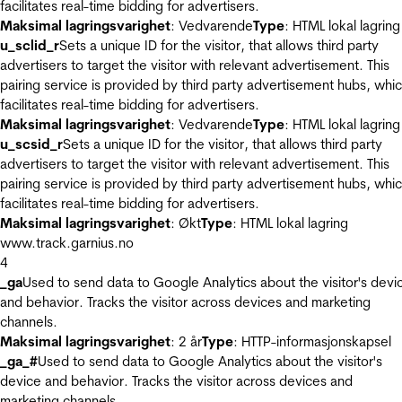
facilitates real-time bidding for advertisers.
Maksimal lagringsvarighet
: Vedvarende
Type
: HTML lokal lagring
u_sclid_r
Sets a unique ID for the visitor, that allows third party
advertisers to target the visitor with relevant advertisement. This
pairing service is provided by third party advertisement hubs, whi
facilitates real-time bidding for advertisers.
Maksimal lagringsvarighet
: Vedvarende
Type
: HTML lokal lagring
u_scsid_r
Sets a unique ID for the visitor, that allows third party
advertisers to target the visitor with relevant advertisement. This
pairing service is provided by third party advertisement hubs, whi
facilitates real-time bidding for advertisers.
Maksimal lagringsvarighet
: Økt
Type
: HTML lokal lagring
www.track.garnius.no
4
_ga
Used to send data to Google Analytics about the visitor's devi
and behavior. Tracks the visitor across devices and marketing
channels.
Maksimal lagringsvarighet
: 2 år
Type
: HTTP-informasjonskapsel
_ga_#
Used to send data to Google Analytics about the visitor's
device and behavior. Tracks the visitor across devices and
marketing channels.