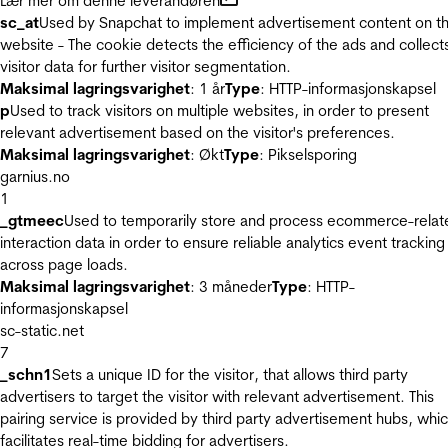
Lær mer om denne leverandøren
sc_at
Used by Snapchat to implement advertisement content on t
website - The cookie detects the efficiency of the ads and collect
visitor data for further visitor segmentation.
Maksimal lagringsvarighet
: 1 år
Type
: HTTP-informasjonskapsel
p
Used to track visitors on multiple websites, in order to present
relevant advertisement based on the visitor's preferences.
Maksimal lagringsvarighet
: Økt
Type
: Pikselsporing
garnius.no
1
_gtmeec
Used to temporarily store and process ecommerce-relat
interaction data in order to ensure reliable analytics event tracking
across page loads.
Maksimal lagringsvarighet
: 3 måneder
Type
: HTTP-
informasjonskapsel
sc-static.net
7
_schn1
Sets a unique ID for the visitor, that allows third party
advertisers to target the visitor with relevant advertisement. This
pairing service is provided by third party advertisement hubs, whi
facilitates real-time bidding for advertisers.