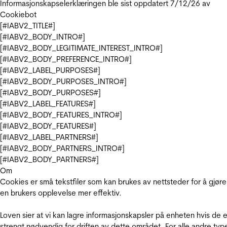
Informasjonskapselerklæringen ble sist oppdatert 7/12/26 av
Cookiebot
[#IABV2_TITLE#]
[#IABV2_BODY_INTRO#]
[#IABV2_BODY_LEGITIMATE_INTEREST_INTRO#]
[#IABV2_BODY_PREFERENCE_INTRO#]
[#IABV2_LABEL_PURPOSES#]
[#IABV2_BODY_PURPOSES_INTRO#]
[#IABV2_BODY_PURPOSES#]
[#IABV2_LABEL_FEATURES#]
[#IABV2_BODY_FEATURES_INTRO#]
[#IABV2_BODY_FEATURES#]
[#IABV2_LABEL_PARTNERS#]
[#IABV2_BODY_PARTNERS_INTRO#]
[#IABV2_BODY_PARTNERS#]
Om
Cookies er små tekstfiler som kan brukes av nettsteder for å gjøre
en brukers opplevelse mer effektiv.
Loven sier at vi kan lagre informasjonskapsler på enheten hvis de e
strengt nødvendig for driften av dette området. For alle andre typ