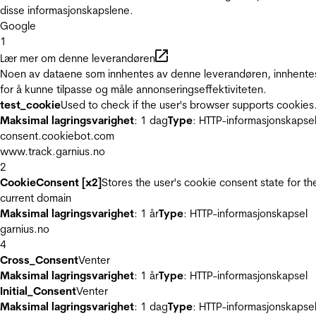
disse informasjonskapslene.
Google
1
Lær mer om denne leverandøren
Noen av dataene som innhentes av denne leverandøren, innhente
for å kunne tilpasse og måle annonseringseffektiviteten.
test_cookie
Used to check if the user's browser supports cookies
Maksimal lagringsvarighet
: 1 dag
Type
: HTTP-informasjonskapse
consent.cookiebot.com
www.track.garnius.no
2
CookieConsent [x2]
Stores the user's cookie consent state for th
current domain
Maksimal lagringsvarighet
: 1 år
Type
: HTTP-informasjonskapsel
garnius.no
4
Cross_Consent
Venter
Maksimal lagringsvarighet
: 1 år
Type
: HTTP-informasjonskapsel
Initial_Consent
Venter
Maksimal lagringsvarighet
: 1 dag
Type
: HTTP-informasjonskapse