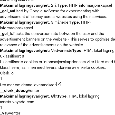
Maksimal lagringsvarighet
: 2 år
Type
: HTTP-informasjonskapsel
_gcl_au
Used by Google AdSense for experimenting with
advertisement efficiency across websites using their services.
Maksimal lagringsvarighet
: 3 måneder
Type
: HTTP-
informasjonskapsel
_gcl_ls
Tracks the conversion rate between the user and the
advertisement banners on the website - This serves to optimise th
relevance of the advertisements on the website.
Maksimal lagringsvarighet
: Vedvarende
Type
: HTML lokal lagring
Uklassifisert
8
Uklassifiserte cookies er informasjonskapsler som vi er i ferd med 
klassifisere, sammen med leverandørene av enkelte cookies.
Clerk.io
1
Lær mer om denne leverandøren
__clerk_debug
Venter
Maksimal lagringsvarighet
: Økt
Type
: HTML lokal lagring
assets.voyado.com
1
_vaS
Venter