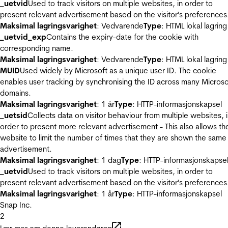
_uetvid
Used to track visitors on multiple websites, in order to
present relevant advertisement based on the visitor's preferences
Maksimal lagringsvarighet
: Vedvarende
Type
: HTML lokal lagring
_uetvid_exp
Contains the expiry-date for the cookie with
corresponding name.
Maksimal lagringsvarighet
: Vedvarende
Type
: HTML lokal lagring
MUID
Used widely by Microsoft as a unique user ID. The cookie
enables user tracking by synchronising the ID across many Microso
domains.
Maksimal lagringsvarighet
: 1 år
Type
: HTTP-informasjonskapsel
_uetsid
Collects data on visitor behaviour from multiple websites, 
order to present more relevant advertisement - This also allows th
website to limit the number of times that they are shown the same
advertisement.
Maksimal lagringsvarighet
: 1 dag
Type
: HTTP-informasjonskapse
_uetvid
Used to track visitors on multiple websites, in order to
present relevant advertisement based on the visitor's preferences
Maksimal lagringsvarighet
: 1 år
Type
: HTTP-informasjonskapsel
Snap Inc.
2