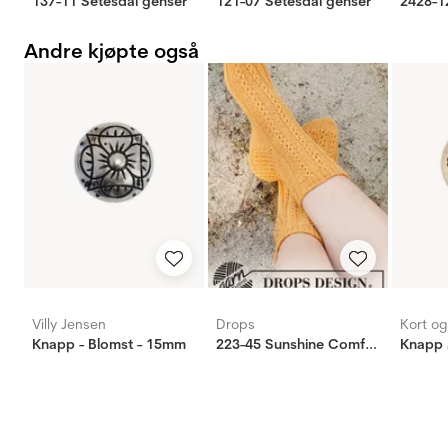
137-11 Setesdal genser
121-07 Setesdal genser
2428-1
Andre kjøpte også
Villy Jensen
Drops
Kort o
Knapp - Blomst - 15mm
223-45 Sunshine Comfort