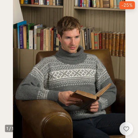
-25%
1
/
1