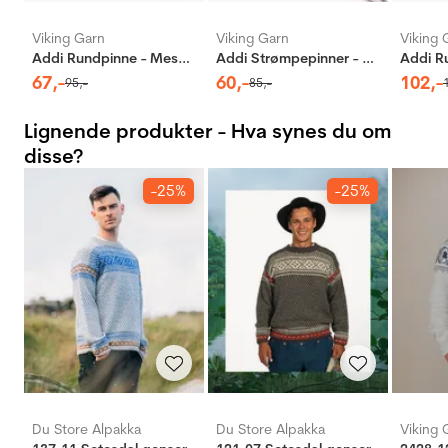
Viking Garn
Viking Garn
Viking 
Addi Rundpinne - Messing
Addi Strømpepinner - Aluminium
67
,-
60
,-
102
,-
95
,-
85
,-
Lignende produkter - Hva synes du om
disse?
-25%
-25%
Du Store Alpakka
Du Store Alpakka
Viking 