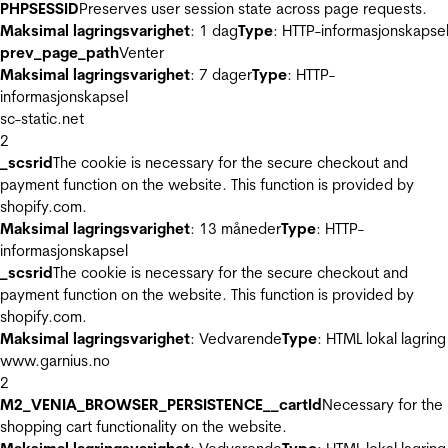
PHPSESSID
Preserves user session state across page requests.
Maksimal lagringsvarighet
: 1 dag
Type
: HTTP-informasjonskapse
prev_page_path
Venter
Maksimal lagringsvarighet
: 7 dager
Type
: HTTP-
informasjonskapsel
sc-static.net
2
_scsrid
The cookie is necessary for the secure checkout and
payment function on the website. This function is provided by
shopify.com.
Maksimal lagringsvarighet
: 13 måneder
Type
: HTTP-
informasjonskapsel
_scsrid
The cookie is necessary for the secure checkout and
payment function on the website. This function is provided by
shopify.com.
Maksimal lagringsvarighet
: Vedvarende
Type
: HTML lokal lagring
www.garnius.no
2
M2_VENIA_BROWSER_PERSISTENCE__cartId
Necessary for the
shopping cart functionality on the website.