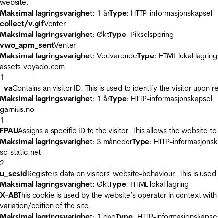
website.
Maksimal lagringsvarighet
: 1 år
Type
: HTTP-informasjonskapsel
collect/v.gif
Venter
Maksimal lagringsvarighet
: Økt
Type
: Pikselsporing
vwo_apm_sent
Venter
Maksimal lagringsvarighet
: Vedvarende
Type
: HTML lokal lagring
assets.voyado.com
1
_va
Contains an visitor ID. This is used to identify the visitor upon 
Maksimal lagringsvarighet
: 1 år
Type
: HTTP-informasjonskapsel
garnius.no
1
FPAU
Assigns a specific ID to the visitor. This allows the website to
Maksimal lagringsvarighet
: 3 måneder
Type
: HTTP-informasjonsk
sc-static.net
2
u_scsid
Registers data on visitors' website-behaviour. This is used 
Maksimal lagringsvarighet
: Økt
Type
: HTML lokal lagring
X-AB
This cookie is used by the website’s operator in context with 
variation/edition of the site.
Maksimal lagringsvarighet
: 1 dag
Type
: HTTP-informasjonskapse