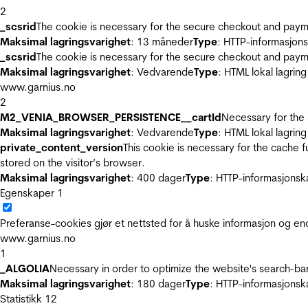
2
_scsrid
The cookie is necessary for the secure checkout and payme
Maksimal lagringsvarighet
: 13 måneder
Type
: HTTP-informasjon
_scsrid
The cookie is necessary for the secure checkout and payme
Maksimal lagringsvarighet
: Vedvarende
Type
: HTML lokal lagring
www.garnius.no
2
M2_VENIA_BROWSER_PERSISTENCE__cartId
Necessary for the 
Maksimal lagringsvarighet
: Vedvarende
Type
: HTML lokal lagring
private_content_version
This cookie is necessary for the cache 
stored on the visitor’s browser.
Maksimal lagringsvarighet
: 400 dager
Type
: HTTP-informasjonsk
Egenskaper
1
Preferanse-cookies gjør et nettsted for å huske informasjon og end
www.garnius.no
1
_ALGOLIA
Necessary in order to optimize the website's search-bar
Maksimal lagringsvarighet
: 180 dager
Type
: HTTP-informasjonsk
Statistikk
12