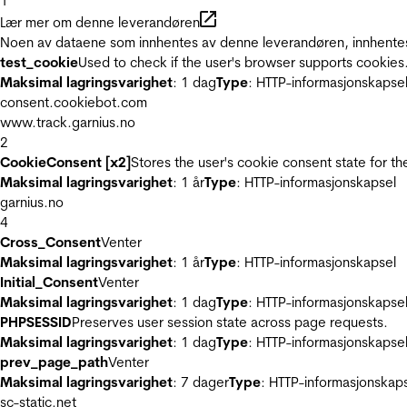
1
Lær mer om denne leverandøren
Noen av dataene som innhentes av denne leverandøren, innhentes 
test_cookie
Used to check if the user's browser supports cookies
Maksimal lagringsvarighet
: 1 dag
Type
: HTTP-informasjonskapse
consent.cookiebot.com
www.track.garnius.no
2
CookieConsent [x2]
Stores the user's cookie consent state for t
Maksimal lagringsvarighet
: 1 år
Type
: HTTP-informasjonskapsel
garnius.no
4
Cross_Consent
Venter
Maksimal lagringsvarighet
: 1 år
Type
: HTTP-informasjonskapsel
Initial_Consent
Venter
Maksimal lagringsvarighet
: 1 dag
Type
: HTTP-informasjonskapse
PHPSESSID
Preserves user session state across page requests.
Maksimal lagringsvarighet
: 1 dag
Type
: HTTP-informasjonskapse
prev_page_path
Venter
Maksimal lagringsvarighet
: 7 dager
Type
: HTTP-informasjonskap
sc-static.net