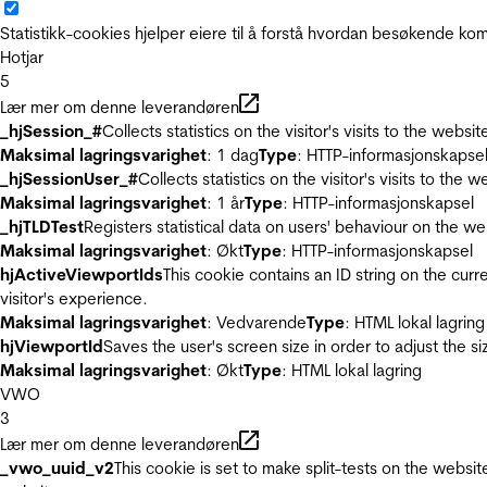
Statistikk-cookies hjelper eiere til å forstå hvordan besøkende 
Hotjar
5
Lær mer om denne leverandøren
_hjSession_#
Collects statistics on the visitor's visits to the we
Maksimal lagringsvarighet
: 1 dag
Type
: HTTP-informasjonskapse
_hjSessionUser_#
Collects statistics on the visitor's visits to t
Maksimal lagringsvarighet
: 1 år
Type
: HTTP-informasjonskapsel
_hjTLDTest
Registers statistical data on users' behaviour on the we
Maksimal lagringsvarighet
: Økt
Type
: HTTP-informasjonskapsel
hjActiveViewportIds
This cookie contains an ID string on the curr
visitor's experience.
Maksimal lagringsvarighet
: Vedvarende
Type
: HTML lokal lagring
hjViewportId
Saves the user's screen size in order to adjust the s
Maksimal lagringsvarighet
: Økt
Type
: HTML lokal lagring
VWO
3
Lær mer om denne leverandøren
_vwo_uuid_v2
This cookie is set to make split-tests on the websi