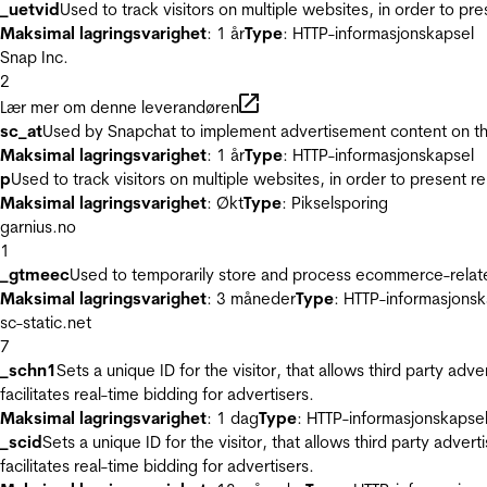
_uetvid
Used to track visitors on multiple websites, in order to pr
Maksimal lagringsvarighet
: 1 år
Type
: HTTP-informasjonskapsel
Snap Inc.
2
Lær mer om denne leverandøren
sc_at
Used by Snapchat to implement advertisement content on the w
Maksimal lagringsvarighet
: 1 år
Type
: HTTP-informasjonskapsel
p
Used to track visitors on multiple websites, in order to present 
Maksimal lagringsvarighet
: Økt
Type
: Pikselsporing
garnius.no
1
_gtmeec
Used to temporarily store and process ecommerce-related 
Maksimal lagringsvarighet
: 3 måneder
Type
: HTTP-informasjonsk
sc-static.net
7
_schn1
Sets a unique ID for the visitor, that allows third party adv
facilitates real-time bidding for advertisers.
Maksimal lagringsvarighet
: 1 dag
Type
: HTTP-informasjonskapse
_scid
Sets a unique ID for the visitor, that allows third party adver
facilitates real-time bidding for advertisers.