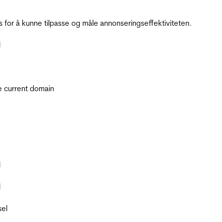
for å kunne tilpasse og måle annonseringseffektiviteten.
.
l
he current domain
l
l
sel