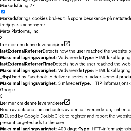
Markedsføring
27
Markedsførings-cookies brukes til å spore besøkende på nettstede
tredjeparts annonsører.
Meta Platforms, Inc.
3
Lær mer om denne leverandøren
lastExternalReferrer
Detects how the user reached the website by 
Maksimal lagringsvarighet
: Vedvarende
Type
: HTML lokal lagring
lastExternalReferrerTime
Detects how the user reached the websi
Maksimal lagringsvarighet
: Vedvarende
Type
: HTML lokal lagring
_fbp
Used by Facebook to deliver a series of advertisement product
Maksimal lagringsvarighet
: 3 måneder
Type
: HTTP-informasjonsk
Google
3
Lær mer om denne leverandøren
Noen av dataene som innhentes av denne leverandøren, innhentes 
IDE
Used by Google DoubleClick to register and report the website u
present targeted ads to the user.
Maksimal lagringsvarighet
: 400 dager
Type
: HTTP-informasjonsk