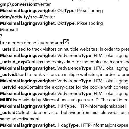
gmp\conversion#
Venter
Maksimal lagringsvarighet
: Økt
Type
: Pikselsporing
ddm/activity/src=#
Venter
Maksimal lagringsvarighet
: Økt
Type
: Pikselsporing
Microsoft
7
Lær mer om denne leverandøren
_uetsid
Used to track visitors on multiple websites, in order to pr
Maksimal lagringsvarighet
: Vedvarende
Type
: HTML lokal lagring
_uetsid_exp
Contains the expiry-date for the cookie with corres
Maksimal lagringsvarighet
: Vedvarende
Type
: HTML lokal lagring
_uetvid
Used to track visitors on multiple websites, in order to pr
Maksimal lagringsvarighet
: Vedvarende
Type
: HTML lokal lagring
_uetvid_exp
Contains the expiry-date for the cookie with corres
Maksimal lagringsvarighet
: Vedvarende
Type
: HTML lokal lagring
MUID
Used widely by Microsoft as a unique user ID. The cookie en
Maksimal lagringsvarighet
: 1 år
Type
: HTTP-informasjonskapsel
_uetsid
Collects data on visitor behaviour from multiple websites, 
same advertisement.
Maksimal lagringsvarighet
: 1 dag
Type
: HTTP-informasjonskapse