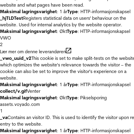
website and what pages have been read.
Maksimal lagringsvarighet
: 1 år
Type
: HTTP-informasjonskapsel
_hjTLDTest
Registers statistical data on users' behaviour on the
website. Used for internal analytics by the website operator.
Maksimal lagringsvarighet
: Økt
Type
: HTTP-informasjonskapsel
VWO
2
Lær mer om denne leverandøren
_vwo_uuid_v2
This cookie is set to make split-tests on the websit
which optimizes the website's relevance towards the visitor – the
cookie can also be set to improve the visitor's experience on a
website.
Maksimal lagringsvarighet
: 1 år
Type
: HTTP-informasjonskapsel
collect/v.gif
Venter
Maksimal lagringsvarighet
: Økt
Type
: Pikselsporing
assets.voyado.com
1
_va
Contains an visitor ID. This is used to identify the visitor upon r
entry to the website.
Maksimal lagringsvarighet
: 1 år
Type
: HTTP-informasjonskapsel