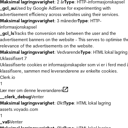
Maksimal lagringsvarighet
: 2 år
Type
: HTTP-informasjonskapsel
_gcl_au
Used by Google AdSense for experimenting with
advertisement efficiency across websites using their services.
Maksimal lagringsvarighet
: 3 måneder
Type
: HTTP-
informasjonskapsel
_gcl_ls
Tracks the conversion rate between the user and the
advertisement banners on the website - This serves to optimise th
relevance of the advertisements on the website.
Maksimal lagringsvarighet
: Vedvarende
Type
: HTML lokal lagring
Uklassifisert
7
Uklassifiserte cookies er informasjonskapsler som vi er i ferd med 
klassifisere, sammen med leverandørene av enkelte cookies.
Clerk.io
1
Lær mer om denne leverandøren
__clerk_debug
Venter
Maksimal lagringsvarighet
: Økt
Type
: HTML lokal lagring
assets.voyado.com
1
_vaS
Venter