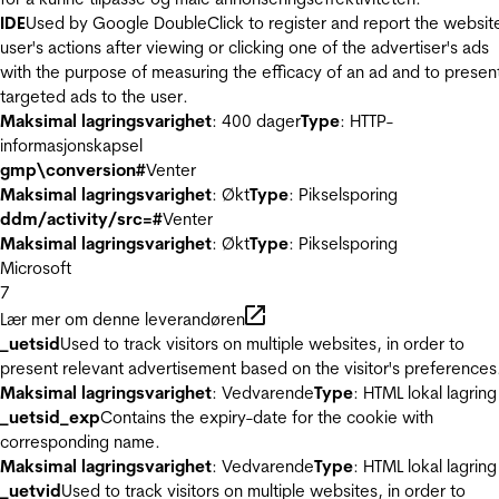
IDE
Used by Google DoubleClick to register and report the websit
user's actions after viewing or clicking one of the advertiser's ads
with the purpose of measuring the efficacy of an ad and to presen
targeted ads to the user.
Maksimal lagringsvarighet
: 400 dager
Type
: HTTP-
informasjonskapsel
gmp\conversion#
Venter
Maksimal lagringsvarighet
: Økt
Type
: Pikselsporing
ddm/activity/src=#
Venter
Maksimal lagringsvarighet
: Økt
Type
: Pikselsporing
Microsoft
7
Lær mer om denne leverandøren
_uetsid
Used to track visitors on multiple websites, in order to
present relevant advertisement based on the visitor's preferences
Maksimal lagringsvarighet
: Vedvarende
Type
: HTML lokal lagring
_uetsid_exp
Contains the expiry-date for the cookie with
corresponding name.
Maksimal lagringsvarighet
: Vedvarende
Type
: HTML lokal lagring
_uetvid
Used to track visitors on multiple websites, in order to