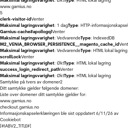
Maksimal lagringsvarighet
: Økt
Type
: HTML lokal lagring
www.garnius.no
5
clerk-visitor-id
Venter
Maksimal lagringsvarighet
: 1 dag
Type
: HTTP-informasjonskapse
Garnius-cache#apollogql
Venter
Maksimal lagringsvarighet
: Vedvarende
Type
: IndexedDB
M2_VENIA_BROWSER_PERSISTENCE__magento_cache_id
Vent
Maksimal lagringsvarighet
: Vedvarende
Type
: HTML lokal lagring
scrollLock
Venter
Maksimal lagringsvarighet
: Økt
Type
: HTML lokal lagring
success_login_redirect_path
Venter
Maksimal lagringsvarighet
: Økt
Type
: HTML lokal lagring
Samtykke på tvers av domener
2
Ditt samtykke gjelder følgende domener:
Liste over domener ditt samtykke gjelder for:
www.garnius.no
checkout.garnius.no
Informasjonskapselerklæringen ble sist oppdatert 6/11/26 av
Cookiebot
[#IABV2_TITLE#]