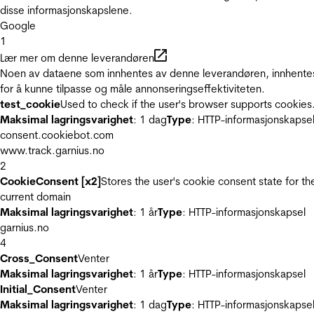
disse informasjonskapslene.
Google
1
Lær mer om denne leverandøren
Noen av dataene som innhentes av denne leverandøren, innhente
for å kunne tilpasse og måle annonseringseffektiviteten.
test_cookie
Used to check if the user's browser supports cookies
Maksimal lagringsvarighet
: 1 dag
Type
: HTTP-informasjonskapse
consent.cookiebot.com
www.track.garnius.no
2
CookieConsent [x2]
Stores the user's cookie consent state for th
current domain
Maksimal lagringsvarighet
: 1 år
Type
: HTTP-informasjonskapsel
garnius.no
4
Cross_Consent
Venter
Maksimal lagringsvarighet
: 1 år
Type
: HTTP-informasjonskapsel
Initial_Consent
Venter
Maksimal lagringsvarighet
: 1 dag
Type
: HTTP-informasjonskapse