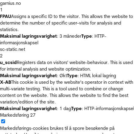
garnius.no
1
FPAU
Assigns a specific ID to the visitor. This allows the website to
determine the number of specific user-visits for analysis and
statistics.
Maksimal lagringsvarighet
: 3 måneder
Type
: HTTP-
informasjonskapsel
sc-static.net
2
u_scsid
Registers data on visitors' website-behaviour. This is used
for internal analysis and website optimization.
Maksimal lagringsvarighet
: Økt
Type
: HTML lokal lagring
X-AB
This cookie is used by the website’s operator in context with
multi-variate testing. This is a tool used to combine or change
content on the website. This allows the website to find the best
variation/edition of the site.
Maksimal lagringsvarighet
: 1 dag
Type
: HTTP-informasjonskapse
Markedsføring
27
Markedsførings-cookies brukes til å spore besøkende på