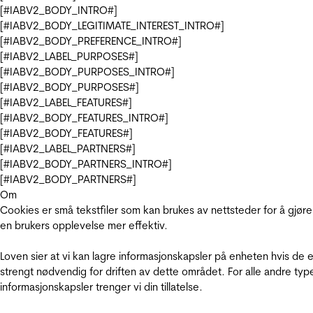
[#IABV2_BODY_INTRO#]
[#IABV2_BODY_LEGITIMATE_INTEREST_INTRO#]
[#IABV2_BODY_PREFERENCE_INTRO#]
[#IABV2_LABEL_PURPOSES#]
[#IABV2_BODY_PURPOSES_INTRO#]
[#IABV2_BODY_PURPOSES#]
[#IABV2_LABEL_FEATURES#]
[#IABV2_BODY_FEATURES_INTRO#]
[#IABV2_BODY_FEATURES#]
[#IABV2_LABEL_PARTNERS#]
[#IABV2_BODY_PARTNERS_INTRO#]
[#IABV2_BODY_PARTNERS#]
Om
Cookies er små tekstfiler som kan brukes av nettsteder for å gjøre
en brukers opplevelse mer effektiv.
Loven sier at vi kan lagre informasjonskapsler på enheten hvis de e
strengt nødvendig for driften av dette området. For alle andre typ
informasjonskapsler trenger vi din tillatelse.