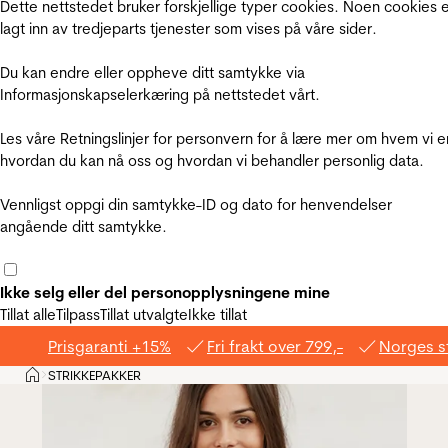
Dette nettstedet bruker forskjellige typer cookies. Noen cookies 
lagt inn av tredjeparts tjenester som vises på våre sider.
Du kan endre eller oppheve ditt samtykke via
Informasjonskapselerkæring på nettstedet vårt.
Les våre Retningslinjer for personvern for å lære mer om hvem vi e
hvordan du kan nå oss og hvordan vi behandler personlig data.
Vennligst oppgi din samtykke-ID og dato for henvendelser
angående ditt samtykke.
Ikke selg eller del personopplysningene mine
Tillat alle
Tilpass
Tillat utvalgte
Ikke tillat
Prisgaranti +15%
Fri frakt over 799,-
Norges s
Hjem
STRIKKEPAKKER
>