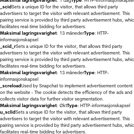
Maksimal lagringsvarighet
: 1 dag
Type
: HTTP-informasjonskapse
_scid
Sets a unique ID for the visitor, that allows third party
advertisers to target the visitor with relevant advertisement. This
pairing service is provided by third party advertisement hubs, whi
facilitates real-time bidding for advertisers.
Maksimal lagringsvarighet
: 13 måneder
Type
: HTTP-
informasjonskapsel
_scid_r
Sets a unique ID for the visitor, that allows third party
advertisers to target the visitor with relevant advertisement. This
pairing service is provided by third party advertisement hubs, whi
facilitates real-time bidding for advertisers.
Maksimal lagringsvarighet
: 13 måneder
Type
: HTTP-
informasjonskapsel
_screload
Used by Snapchat to implement advertisement content
on the website - The cookie detects the efficiency of the ads and
collects visitor data for further visitor segmentation.
Maksimal lagringsvarighet
: Økt
Type
: HTTP-informasjonskapsel
u_sclid
Sets a unique ID for the visitor, that allows third party
advertisers to target the visitor with relevant advertisement. This
pairing service is provided by third party advertisement hubs, whi
facilitates real-time bidding for advertisers.