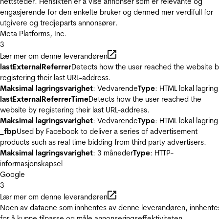
nettsteder. Hensikten er å vise annonser som er relevante og
engasjerende for den enkelte bruker og dermed mer verdifull for
utgivere og tredjeparts annonsører.
Meta Platforms, Inc.
3
Lær mer om denne leverandøren
lastExternalReferrer
Detects how the user reached the website 
registering their last URL-address.
Maksimal lagringsvarighet
: Vedvarende
Type
: HTML lokal lagring
lastExternalReferrerTime
Detects how the user reached the
website by registering their last URL-address.
Maksimal lagringsvarighet
: Vedvarende
Type
: HTML lokal lagring
_fbp
Used by Facebook to deliver a series of advertisement
products such as real time bidding from third party advertisers.
Maksimal lagringsvarighet
: 3 måneder
Type
: HTTP-
informasjonskapsel
Google
3
Lær mer om denne leverandøren
Noen av dataene som innhentes av denne leverandøren, innhente
for å kunne tilpasse og måle annonseringseffektiviteten.