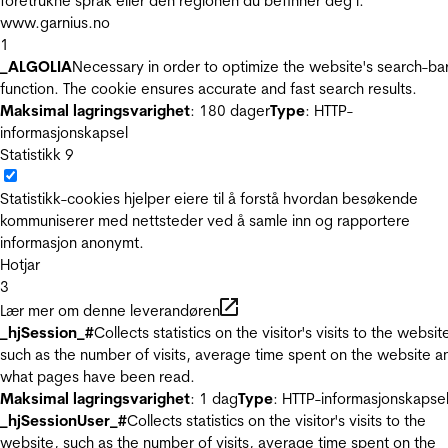
foretrukne språk eller den regionen du befinner deg i.
www.garnius.no
1
_ALGOLIA
Necessary in order to optimize the website's search-ba
function. The cookie ensures accurate and fast search results.
Maksimal lagringsvarighet
: 180 dager
Type
: HTTP-
informasjonskapsel
Statistikk
9
Statistikk-cookies hjelper eiere til å forstå hvordan besøkende
kommuniserer med nettsteder ved å samle inn og rapportere
informasjon anonymt.
Hotjar
3
Lær mer om denne leverandøren
_hjSession_#
Collects statistics on the visitor's visits to the websit
such as the number of visits, average time spent on the website a
what pages have been read.
Maksimal lagringsvarighet
: 1 dag
Type
: HTTP-informasjonskapse
_hjSessionUser_#
Collects statistics on the visitor's visits to the
website, such as the number of visits, average time spent on the