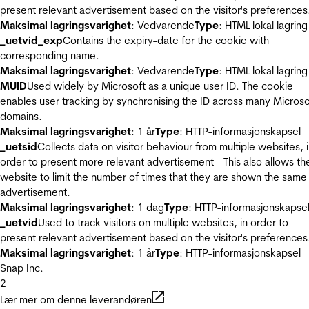
present relevant advertisement based on the visitor's preferences
Maksimal lagringsvarighet
: Vedvarende
Type
: HTML lokal lagring
_uetvid_exp
Contains the expiry-date for the cookie with
corresponding name.
Maksimal lagringsvarighet
: Vedvarende
Type
: HTML lokal lagring
MUID
Used widely by Microsoft as a unique user ID. The cookie
enables user tracking by synchronising the ID across many Microso
domains.
Maksimal lagringsvarighet
: 1 år
Type
: HTTP-informasjonskapsel
_uetsid
Collects data on visitor behaviour from multiple websites, 
order to present more relevant advertisement - This also allows th
website to limit the number of times that they are shown the same
advertisement.
Maksimal lagringsvarighet
: 1 dag
Type
: HTTP-informasjonskapse
_uetvid
Used to track visitors on multiple websites, in order to
present relevant advertisement based on the visitor's preferences
Maksimal lagringsvarighet
: 1 år
Type
: HTTP-informasjonskapsel
Snap Inc.
2
Lær mer om denne leverandøren