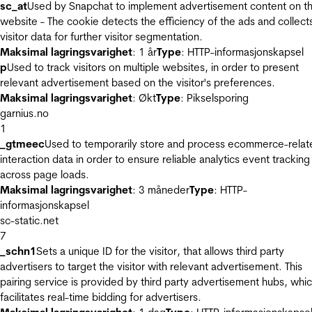
sc_at
Used by Snapchat to implement advertisement content on t
website - The cookie detects the efficiency of the ads and collect
visitor data for further visitor segmentation.
Maksimal lagringsvarighet
: 1 år
Type
: HTTP-informasjonskapsel
p
Used to track visitors on multiple websites, in order to present
relevant advertisement based on the visitor's preferences.
Maksimal lagringsvarighet
: Økt
Type
: Pikselsporing
garnius.no
1
_gtmeec
Used to temporarily store and process ecommerce-relat
interaction data in order to ensure reliable analytics event tracking
across page loads.
Maksimal lagringsvarighet
: 3 måneder
Type
: HTTP-
informasjonskapsel
sc-static.net
7
_schn1
Sets a unique ID for the visitor, that allows third party
advertisers to target the visitor with relevant advertisement. This
pairing service is provided by third party advertisement hubs, whi
facilitates real-time bidding for advertisers.