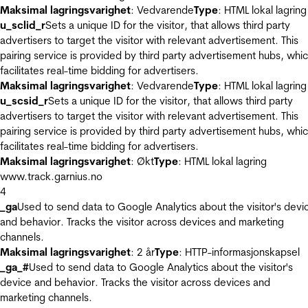
Maksimal lagringsvarighet
: Vedvarende
Type
: HTML lokal lagring
u_sclid_r
Sets a unique ID for the visitor, that allows third party
advertisers to target the visitor with relevant advertisement. This
pairing service is provided by third party advertisement hubs, whi
facilitates real-time bidding for advertisers.
Maksimal lagringsvarighet
: Vedvarende
Type
: HTML lokal lagring
u_scsid_r
Sets a unique ID for the visitor, that allows third party
advertisers to target the visitor with relevant advertisement. This
pairing service is provided by third party advertisement hubs, whi
facilitates real-time bidding for advertisers.
Maksimal lagringsvarighet
: Økt
Type
: HTML lokal lagring
www.track.garnius.no
4
_ga
Used to send data to Google Analytics about the visitor's devi
and behavior. Tracks the visitor across devices and marketing
channels.
Maksimal lagringsvarighet
: 2 år
Type
: HTTP-informasjonskapsel
_ga_#
Used to send data to Google Analytics about the visitor's
device and behavior. Tracks the visitor across devices and
marketing channels.