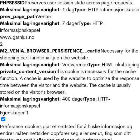
PHPSESSID
Preserves user session state across page requests.
Maksimal lagringsvarighet
: 1 dag
Type
: HTTP-informasjonskapse
prev_page_path
Venter
Maksimal lagringsvarighet
: 7 dager
Type
: HTTP-
informasjonskapsel
www.garnius.no
2
M2_VENIA_BROWSER_PERSISTENCE__cartId
Necessary for the
shopping cart functionality on the website.
Maksimal lagringsvarighet
: Vedvarende
Type
: HTML lokal lagring
private_content_version
This cookie is necessary for the cache
function. A cache is used by the website to optimize the response
time between the visitor and the website. The cache is usually
stored on the visitor’s browser.
Maksimal lagringsvarighet
: 400 dager
Type
: HTTP-
informasjonskapsel
Egenskaper
1
Preferanse-cookies gjør et nettsted for å huske informasjon og
endrer måten nettsiden oppfører seg eller ser ut, ting som ditt