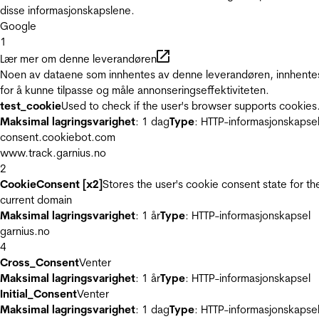
disse informasjonskapslene.
Google
1
Lær mer om denne leverandøren
Noen av dataene som innhentes av denne leverandøren, innhente
for å kunne tilpasse og måle annonseringseffektiviteten.
test_cookie
Used to check if the user's browser supports cookies
Maksimal lagringsvarighet
: 1 dag
Type
: HTTP-informasjonskapse
consent.cookiebot.com
www.track.garnius.no
2
CookieConsent [x2]
Stores the user's cookie consent state for th
current domain
Maksimal lagringsvarighet
: 1 år
Type
: HTTP-informasjonskapsel
garnius.no
4
Cross_Consent
Venter
Maksimal lagringsvarighet
: 1 år
Type
: HTTP-informasjonskapsel
Initial_Consent
Venter
Maksimal lagringsvarighet
: 1 dag
Type
: HTTP-informasjonskapse