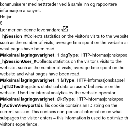
kommuniserer med nettsteder ved å samle inn og rapportere
informasjon anonymt.
Hotjar
5
Lær mer om denne leverandøren
_hjSession_#
Collects statistics on the visitor's visits to the websit
such as the number of visits, average time spent on the website a
what pages have been read.
Maksimal lagringsvarighet
: 1 dag
Type
: HTTP-informasjonskapse
_hjSessionUser_#
Collects statistics on the visitor's visits to the
website, such as the number of visits, average time spent on the
website and what pages have been read.
Maksimal lagringsvarighet
: 1 år
Type
: HTTP-informasjonskapsel
_hjTLDTest
Registers statistical data on users' behaviour on the
website. Used for internal analytics by the website operator.
Maksimal lagringsvarighet
: Økt
Type
: HTTP-informasjonskapsel
hjActiveViewportIds
This cookie contains an ID string on the
current session. This contains non-personal information on what
subpages the visitor enters – this information is used to optimize t
visitor's experience.