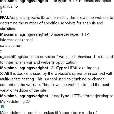
Maksimal lagringsvarighet
: 1 år
Type
: HTTP-informasjonskapsel
garnius.no
1
FPAU
Assigns a specific ID to the visitor. This allows the website to
determine the number of specific user-visits for analysis and
statistics.
Maksimal lagringsvarighet
: 3 måneder
Type
: HTTP-
informasjonskapsel
sc-static.net
2
u_scsid
Registers data on visitors' website-behaviour. This is used
for internal analysis and website optimization.
Maksimal lagringsvarighet
: Økt
Type
: HTML lokal lagring
X-AB
This cookie is used by the website’s operator in context with
multi-variate testing. This is a tool used to combine or change
content on the website. This allows the website to find the best
variation/edition of the site.
Maksimal lagringsvarighet
: 1 dag
Type
: HTTP-informasjonskapse
Markedsføring
27
Markedsførings-cookies brukes til å spore besøkende på