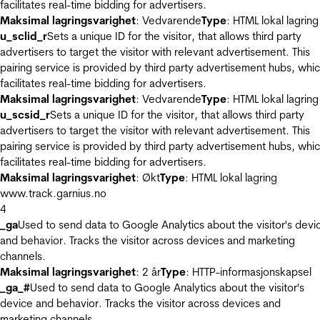
facilitates real-time bidding for advertisers.
Maksimal lagringsvarighet
: Vedvarende
Type
: HTML lokal lagring
u_sclid_r
Sets a unique ID for the visitor, that allows third party
advertisers to target the visitor with relevant advertisement. This
pairing service is provided by third party advertisement hubs, whi
facilitates real-time bidding for advertisers.
Maksimal lagringsvarighet
: Vedvarende
Type
: HTML lokal lagring
u_scsid_r
Sets a unique ID for the visitor, that allows third party
advertisers to target the visitor with relevant advertisement. This
pairing service is provided by third party advertisement hubs, whi
facilitates real-time bidding for advertisers.
Maksimal lagringsvarighet
: Økt
Type
: HTML lokal lagring
www.track.garnius.no
4
_ga
Used to send data to Google Analytics about the visitor's devi
and behavior. Tracks the visitor across devices and marketing
channels.
Maksimal lagringsvarighet
: 2 år
Type
: HTTP-informasjonskapsel
_ga_#
Used to send data to Google Analytics about the visitor's
device and behavior. Tracks the visitor across devices and
marketing channels.