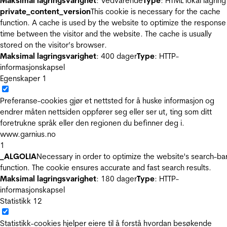
Maksimal lagringsvarighet
: Vedvarende
Type
: HTML lokal lagring
private_content_version
This cookie is necessary for the cache
function. A cache is used by the website to optimize the response
time between the visitor and the website. The cache is usually
stored on the visitor’s browser.
Maksimal lagringsvarighet
: 400 dager
Type
: HTTP-
informasjonskapsel
Egenskaper
1
Preferanse-cookies gjør et nettsted for å huske informasjon og
endrer måten nettsiden oppfører seg eller ser ut, ting som ditt
foretrukne språk eller den regionen du befinner deg i.
www.garnius.no
1
_ALGOLIA
Necessary in order to optimize the website's search-ba
function. The cookie ensures accurate and fast search results.
Maksimal lagringsvarighet
: 180 dager
Type
: HTTP-
informasjonskapsel
Statistikk
12
Statistikk-cookies hjelper eiere til å forstå hvordan besøkende