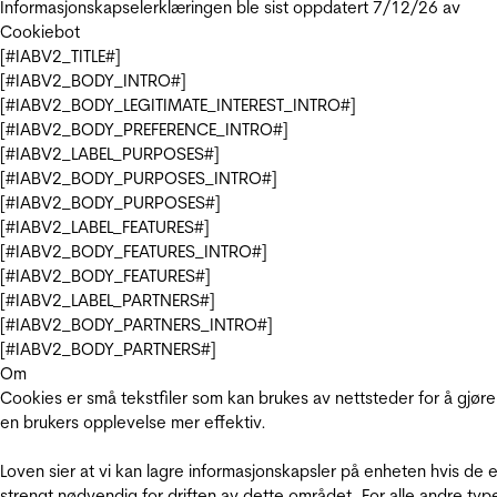
Informasjonskapselerklæringen ble sist oppdatert 7/12/26 av
Cookiebot
[#IABV2_TITLE#]
[#IABV2_BODY_INTRO#]
[#IABV2_BODY_LEGITIMATE_INTEREST_INTRO#]
[#IABV2_BODY_PREFERENCE_INTRO#]
[#IABV2_LABEL_PURPOSES#]
[#IABV2_BODY_PURPOSES_INTRO#]
[#IABV2_BODY_PURPOSES#]
[#IABV2_LABEL_FEATURES#]
[#IABV2_BODY_FEATURES_INTRO#]
[#IABV2_BODY_FEATURES#]
[#IABV2_LABEL_PARTNERS#]
[#IABV2_BODY_PARTNERS_INTRO#]
[#IABV2_BODY_PARTNERS#]
Om
Cookies er små tekstfiler som kan brukes av nettsteder for å gjøre
en brukers opplevelse mer effektiv.
Loven sier at vi kan lagre informasjonskapsler på enheten hvis de e
strengt nødvendig for driften av dette området. For alle andre typ