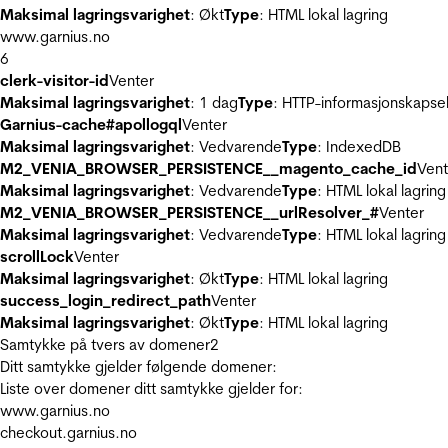
Maksimal lagringsvarighet
: Økt
Type
: HTML lokal lagring
www.garnius.no
6
clerk-visitor-id
Venter
Maksimal lagringsvarighet
: 1 dag
Type
: HTTP-informasjonskapse
Garnius-cache#apollogql
Venter
Maksimal lagringsvarighet
: Vedvarende
Type
: IndexedDB
M2_VENIA_BROWSER_PERSISTENCE__magento_cache_id
Vent
Maksimal lagringsvarighet
: Vedvarende
Type
: HTML lokal lagring
M2_VENIA_BROWSER_PERSISTENCE__urlResolver_#
Venter
Maksimal lagringsvarighet
: Vedvarende
Type
: HTML lokal lagring
scrollLock
Venter
Maksimal lagringsvarighet
: Økt
Type
: HTML lokal lagring
success_login_redirect_path
Venter
Maksimal lagringsvarighet
: Økt
Type
: HTML lokal lagring
Samtykke på tvers av domener
2
Ditt samtykke gjelder følgende domener:
Liste over domener ditt samtykke gjelder for:
www.garnius.no
checkout.garnius.no