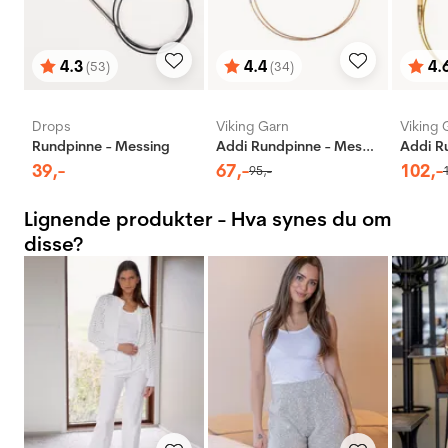
4.3
4.4
4.
(53)
(34)
Karakter:
av 5 mulige
Karakter:
av 5 mulige
Karak
av 5 
Drops
Viking Garn
Viking 
Rundpinne - Messing
Addi Rundpinne - Messing
39
,-
67
,-
102
,-
95
,-
Lignende produkter - Hva synes du om
disse?