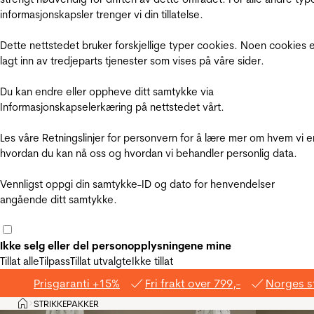
informasjonskapsler trenger vi din tillatelse.
Dette nettstedet bruker forskjellige typer cookies. Noen cookies 
lagt inn av tredjeparts tjenester som vises på våre sider.
Du kan endre eller oppheve ditt samtykke via
Informasjonskapselerkæring på nettstedet vårt.
Les våre Retningslinjer for personvern for å lære mer om hvem vi e
hvordan du kan nå oss og hvordan vi behandler personlig data.
Vennligst oppgi din samtykke-ID og dato for henvendelser
angående ditt samtykke.
Ikke selg eller del personopplysningene mine
Tillat alle
Tilpass
Tillat utvalgte
Ikke tillat
Prisgaranti +15%
Fri frakt over 799,-
Norges s
Hjem
STRIKKEPAKKER
>