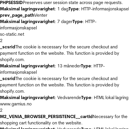
PHPSESSID
Preserves user session state across page requests.
Maksimal lagringsvarighet
: 1 dag
Type
: HTTP-informasjonskapse
prev_page_path
Venter
Maksimal lagringsvarighet
: 7 dager
Type
: HTTP-
informasjonskapsel
sc-static.net
2
_scsrid
The cookie is necessary for the secure checkout and
payment function on the website. This function is provided by
shopify.com.
Maksimal lagringsvarighet
: 13 måneder
Type
: HTTP-
informasjonskapsel
_scsrid
The cookie is necessary for the secure checkout and
payment function on the website. This function is provided by
shopify.com.
Maksimal lagringsvarighet
: Vedvarende
Type
: HTML lokal lagring
www.garnius.no
2
M2_VENIA_BROWSER_PERSISTENCE__cartId
Necessary for the
shopping cart functionality on the website.