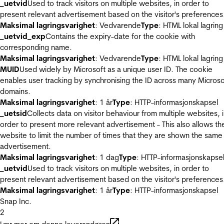
_uetvid
Used to track visitors on multiple websites, in order to
present relevant advertisement based on the visitor's preferences
Maksimal lagringsvarighet
: Vedvarende
Type
: HTML lokal lagring
_uetvid_exp
Contains the expiry-date for the cookie with
corresponding name.
Maksimal lagringsvarighet
: Vedvarende
Type
: HTML lokal lagring
MUID
Used widely by Microsoft as a unique user ID. The cookie
enables user tracking by synchronising the ID across many Microso
domains.
Maksimal lagringsvarighet
: 1 år
Type
: HTTP-informasjonskapsel
_uetsid
Collects data on visitor behaviour from multiple websites, 
order to present more relevant advertisement - This also allows th
website to limit the number of times that they are shown the same
advertisement.
Maksimal lagringsvarighet
: 1 dag
Type
: HTTP-informasjonskapse
_uetvid
Used to track visitors on multiple websites, in order to
present relevant advertisement based on the visitor's preferences
Maksimal lagringsvarighet
: 1 år
Type
: HTTP-informasjonskapsel
Snap Inc.
2