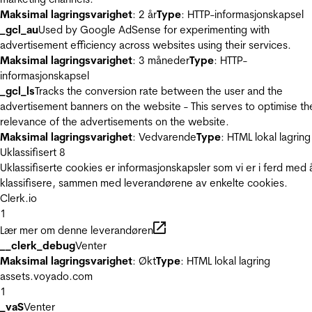
Maksimal lagringsvarighet
: 2 år
Type
: HTTP-informasjonskapsel
_gcl_au
Used by Google AdSense for experimenting with
advertisement efficiency across websites using their services.
Maksimal lagringsvarighet
: 3 måneder
Type
: HTTP-
informasjonskapsel
_gcl_ls
Tracks the conversion rate between the user and the
advertisement banners on the website - This serves to optimise th
relevance of the advertisements on the website.
Maksimal lagringsvarighet
: Vedvarende
Type
: HTML lokal lagring
Uklassifisert
8
Uklassifiserte cookies er informasjonskapsler som vi er i ferd med 
klassifisere, sammen med leverandørene av enkelte cookies.
Clerk.io
1
Lær mer om denne leverandøren
__clerk_debug
Venter
Maksimal lagringsvarighet
: Økt
Type
: HTML lokal lagring
assets.voyado.com
1
_vaS
Venter