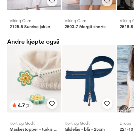
Viking Garn
Viking Garn
Viking 
2125-5 Sunrise jakke
2503-7 Margit shorts
2518-8
Andre kjøpte også
4.7
(3)
Karakter:
av 5 mulige
Kort og Godt
Kort og Godt
Drops
Maskestopper - turkis blomst
Glidelås - blå - 25cm
221-10