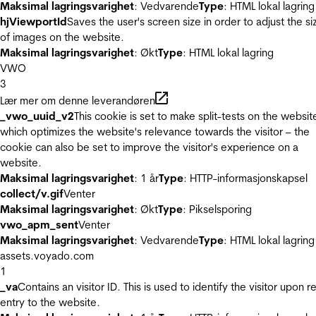
Maksimal lagringsvarighet
: Vedvarende
Type
: HTML lokal lagring
hjViewportId
Saves the user's screen size in order to adjust the si
of images on the website.
Maksimal lagringsvarighet
: Økt
Type
: HTML lokal lagring
VWO
3
Lær mer om denne leverandøren
_vwo_uuid_v2
This cookie is set to make split-tests on the websit
which optimizes the website's relevance towards the visitor – the
cookie can also be set to improve the visitor's experience on a
website.
Maksimal lagringsvarighet
: 1 år
Type
: HTTP-informasjonskapsel
collect/v.gif
Venter
Maksimal lagringsvarighet
: Økt
Type
: Pikselsporing
vwo_apm_sent
Venter
Maksimal lagringsvarighet
: Vedvarende
Type
: HTML lokal lagring
assets.voyado.com
1
_va
Contains an visitor ID. This is used to identify the visitor upon r
entry to the website.