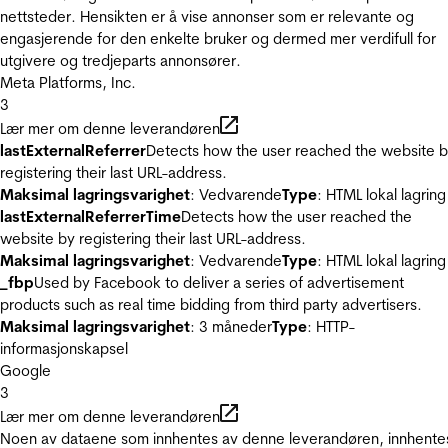
nettsteder. Hensikten er å vise annonser som er relevante og
engasjerende for den enkelte bruker og dermed mer verdifull for
utgivere og tredjeparts annonsører.
Meta Platforms, Inc.
3
Lær mer om denne leverandøren
lastExternalReferrer
Detects how the user reached the website 
registering their last URL-address.
Maksimal lagringsvarighet
: Vedvarende
Type
: HTML lokal lagring
lastExternalReferrerTime
Detects how the user reached the
website by registering their last URL-address.
Maksimal lagringsvarighet
: Vedvarende
Type
: HTML lokal lagring
_fbp
Used by Facebook to deliver a series of advertisement
products such as real time bidding from third party advertisers.
Maksimal lagringsvarighet
: 3 måneder
Type
: HTTP-
informasjonskapsel
Google
3
Lær mer om denne leverandøren
Noen av dataene som innhentes av denne leverandøren, innhente