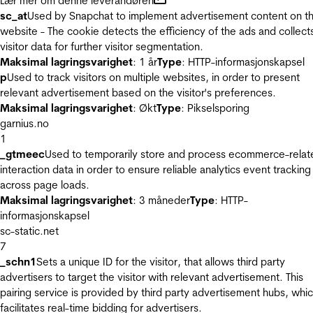
Lær mer om denne leverandøren
sc_at
Used by Snapchat to implement advertisement content on t
website - The cookie detects the efficiency of the ads and collect
visitor data for further visitor segmentation.
Maksimal lagringsvarighet
: 1 år
Type
: HTTP-informasjonskapsel
p
Used to track visitors on multiple websites, in order to present
relevant advertisement based on the visitor's preferences.
Maksimal lagringsvarighet
: Økt
Type
: Pikselsporing
garnius.no
1
_gtmeec
Used to temporarily store and process ecommerce-relat
interaction data in order to ensure reliable analytics event tracking
across page loads.
Maksimal lagringsvarighet
: 3 måneder
Type
: HTTP-
informasjonskapsel
sc-static.net
7
_schn1
Sets a unique ID for the visitor, that allows third party
advertisers to target the visitor with relevant advertisement. This
pairing service is provided by third party advertisement hubs, whi
facilitates real-time bidding for advertisers.