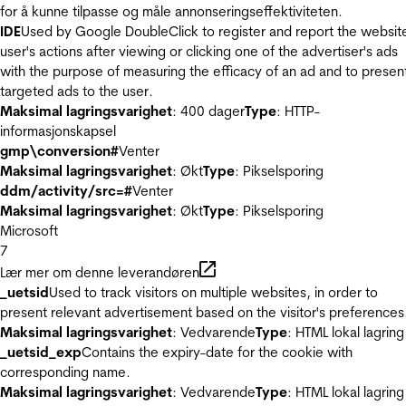
for å kunne tilpasse og måle annonseringseffektiviteten.
IDE
Used by Google DoubleClick to register and report the websit
user's actions after viewing or clicking one of the advertiser's ads
with the purpose of measuring the efficacy of an ad and to presen
targeted ads to the user.
Maksimal lagringsvarighet
: 400 dager
Type
: HTTP-
informasjonskapsel
gmp\conversion#
Venter
Maksimal lagringsvarighet
: Økt
Type
: Pikselsporing
ddm/activity/src=#
Venter
Maksimal lagringsvarighet
: Økt
Type
: Pikselsporing
Microsoft
7
Lær mer om denne leverandøren
_uetsid
Used to track visitors on multiple websites, in order to
present relevant advertisement based on the visitor's preferences
Maksimal lagringsvarighet
: Vedvarende
Type
: HTML lokal lagring
_uetsid_exp
Contains the expiry-date for the cookie with
corresponding name.
Maksimal lagringsvarighet
: Vedvarende
Type
: HTML lokal lagring