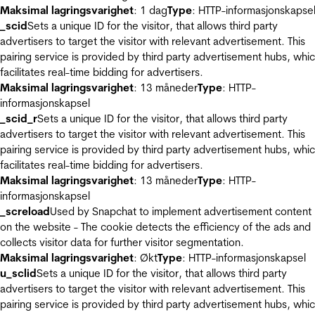
Maksimal lagringsvarighet
: 1 dag
Type
: HTTP-informasjonskapse
_scid
Sets a unique ID for the visitor, that allows third party
advertisers to target the visitor with relevant advertisement. This
pairing service is provided by third party advertisement hubs, whi
facilitates real-time bidding for advertisers.
Maksimal lagringsvarighet
: 13 måneder
Type
: HTTP-
informasjonskapsel
_scid_r
Sets a unique ID for the visitor, that allows third party
advertisers to target the visitor with relevant advertisement. This
pairing service is provided by third party advertisement hubs, whi
facilitates real-time bidding for advertisers.
Maksimal lagringsvarighet
: 13 måneder
Type
: HTTP-
informasjonskapsel
_screload
Used by Snapchat to implement advertisement content
on the website - The cookie detects the efficiency of the ads and
collects visitor data for further visitor segmentation.
Maksimal lagringsvarighet
: Økt
Type
: HTTP-informasjonskapsel
u_sclid
Sets a unique ID for the visitor, that allows third party
advertisers to target the visitor with relevant advertisement. This
pairing service is provided by third party advertisement hubs, whi