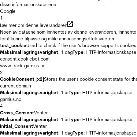
disse informasjonskapslene.
Google
1
Lær mer om denne leverandøren
Noen av dataene som innhentes av denne leverandøren, innhente
for å kunne tilpasse og måle annonseringseffektiviteten.
test_cookie
Used to check if the user's browser supports cookies
Maksimal lagringsvarighet
: 1 dag
Type
: HTTP-informasjonskapse
consent.cookiebot.com
www.track.garnius.no
2
CookieConsent [x2]
Stores the user's cookie consent state for th
current domain
Maksimal lagringsvarighet
: 1 år
Type
: HTTP-informasjonskapsel
garnius.no
4
Cross_Consent
Venter
Maksimal lagringsvarighet
: 1 år
Type
: HTTP-informasjonskapsel
Initial_Consent
Venter
Maksimal lagringsvarighet
: 1 dag
Type
: HTTP-informasjonskapse