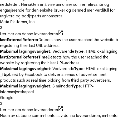
nettsteder. Hensikten er å vise annonser som er relevante og
engasjerende for den enkelte bruker og dermed mer verdifull for
utgivere og tredjeparts annonsører.
Meta Platforms, Inc.
3
Lær mer om denne leverandøren
lastExternalReferrer
Detects how the user reached the website 
registering their last URL-address.
Maksimal lagringsvarighet
: Vedvarende
Type
: HTML lokal lagring
lastExternalReferrerTime
Detects how the user reached the
website by registering their last URL-address.
Maksimal lagringsvarighet
: Vedvarende
Type
: HTML lokal lagring
_fbp
Used by Facebook to deliver a series of advertisement
products such as real time bidding from third party advertisers.
Maksimal lagringsvarighet
: 3 måneder
Type
: HTTP-
informasjonskapsel
Google
3
Lær mer om denne leverandøren
Noen av dataene som innhentes av denne leverandøren, innhente