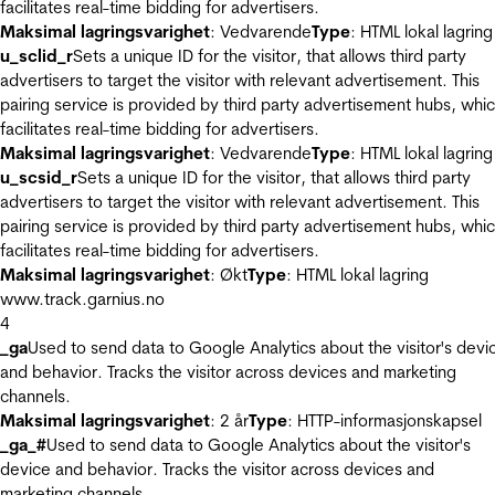
facilitates real-time bidding for advertisers.
Maksimal lagringsvarighet
: Vedvarende
Type
: HTML lokal lagring
u_sclid_r
Sets a unique ID for the visitor, that allows third party
advertisers to target the visitor with relevant advertisement. This
pairing service is provided by third party advertisement hubs, whi
facilitates real-time bidding for advertisers.
Maksimal lagringsvarighet
: Vedvarende
Type
: HTML lokal lagring
u_scsid_r
Sets a unique ID for the visitor, that allows third party
advertisers to target the visitor with relevant advertisement. This
pairing service is provided by third party advertisement hubs, whi
facilitates real-time bidding for advertisers.
Maksimal lagringsvarighet
: Økt
Type
: HTML lokal lagring
www.track.garnius.no
4
_ga
Used to send data to Google Analytics about the visitor's devi
and behavior. Tracks the visitor across devices and marketing
channels.
Maksimal lagringsvarighet
: 2 år
Type
: HTTP-informasjonskapsel
_ga_#
Used to send data to Google Analytics about the visitor's
device and behavior. Tracks the visitor across devices and
marketing channels.