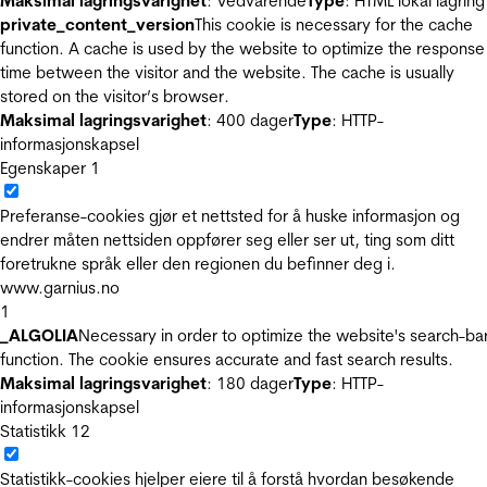
Maksimal lagringsvarighet
: Vedvarende
Type
: HTML lokal lagring
private_content_version
This cookie is necessary for the cache
function. A cache is used by the website to optimize the response
time between the visitor and the website. The cache is usually
stored on the visitor’s browser.
Maksimal lagringsvarighet
: 400 dager
Type
: HTTP-
informasjonskapsel
Egenskaper
1
Preferanse-cookies gjør et nettsted for å huske informasjon og
endrer måten nettsiden oppfører seg eller ser ut, ting som ditt
foretrukne språk eller den regionen du befinner deg i.
www.garnius.no
1
_ALGOLIA
Necessary in order to optimize the website's search-ba
function. The cookie ensures accurate and fast search results.
Maksimal lagringsvarighet
: 180 dager
Type
: HTTP-
informasjonskapsel
Statistikk
12
Statistikk-cookies hjelper eiere til å forstå hvordan besøkende