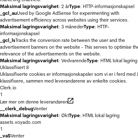
Maksimal lagringsvarighet
: 2 år
Type
: HTTP-informasjonskapsel
_gcl_au
Used by Google AdSense for experimenting with
advertisement efficiency across websites using their services.
Maksimal lagringsvarighet
: 3 måneder
Type
: HTTP-
informasjonskapsel
_gcl_ls
Tracks the conversion rate between the user and the
advertisement banners on the website - This serves to optimise th
relevance of the advertisements on the website.
Maksimal lagringsvarighet
: Vedvarende
Type
: HTML lokal lagring
Uklassifisert
8
Uklassifiserte cookies er informasjonskapsler som vi er i ferd med 
klassifisere, sammen med leverandørene av enkelte cookies.
Clerk.io
1
Lær mer om denne leverandøren
__clerk_debug
Venter
Maksimal lagringsvarighet
: Økt
Type
: HTML lokal lagring
assets.voyado.com
1
_vaS
Venter