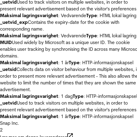
_uetvid
Used to track visitors on multiple websites, in order to
present relevant advertisement based on the visitor's preferences
Maksimal lagringsvarighet
: Vedvarende
Type
: HTML lokal lagring
_uetvid_exp
Contains the expiry-date for the cookie with
corresponding name.
Maksimal lagringsvarighet
: Vedvarende
Type
: HTML lokal lagring
MUID
Used widely by Microsoft as a unique user ID. The cookie
enables user tracking by synchronising the ID across many Microso
domains.
Maksimal lagringsvarighet
: 1 år
Type
: HTTP-informasjonskapsel
_uetsid
Collects data on visitor behaviour from multiple websites, 
order to present more relevant advertisement - This also allows th
website to limit the number of times that they are shown the same
advertisement.
Maksimal lagringsvarighet
: 1 dag
Type
: HTTP-informasjonskapse
_uetvid
Used to track visitors on multiple websites, in order to
present relevant advertisement based on the visitor's preferences
Maksimal lagringsvarighet
: 1 år
Type
: HTTP-informasjonskapsel
Snap Inc.
2