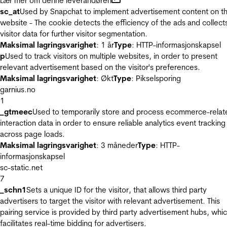
Lær mer om denne leverandøren
sc_at
Used by Snapchat to implement advertisement content on t
website - The cookie detects the efficiency of the ads and collect
visitor data for further visitor segmentation.
Maksimal lagringsvarighet
: 1 år
Type
: HTTP-informasjonskapsel
p
Used to track visitors on multiple websites, in order to present
relevant advertisement based on the visitor's preferences.
Maksimal lagringsvarighet
: Økt
Type
: Pikselsporing
garnius.no
1
_gtmeec
Used to temporarily store and process ecommerce-relat
interaction data in order to ensure reliable analytics event tracking
across page loads.
Maksimal lagringsvarighet
: 3 måneder
Type
: HTTP-
informasjonskapsel
sc-static.net
7
_schn1
Sets a unique ID for the visitor, that allows third party
advertisers to target the visitor with relevant advertisement. This
pairing service is provided by third party advertisement hubs, whi
facilitates real-time bidding for advertisers.