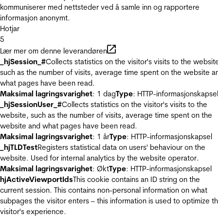
kommuniserer med nettsteder ved å samle inn og rapportere
informasjon anonymt.
Hotjar
5
Lær mer om denne leverandøren
_hjSession_#
Collects statistics on the visitor's visits to the websit
such as the number of visits, average time spent on the website a
what pages have been read.
Maksimal lagringsvarighet
: 1 dag
Type
: HTTP-informasjonskapse
_hjSessionUser_#
Collects statistics on the visitor's visits to the
website, such as the number of visits, average time spent on the
website and what pages have been read.
Maksimal lagringsvarighet
: 1 år
Type
: HTTP-informasjonskapsel
_hjTLDTest
Registers statistical data on users' behaviour on the
website. Used for internal analytics by the website operator.
Maksimal lagringsvarighet
: Økt
Type
: HTTP-informasjonskapsel
hjActiveViewportIds
This cookie contains an ID string on the
current session. This contains non-personal information on what
subpages the visitor enters – this information is used to optimize t
visitor's experience.