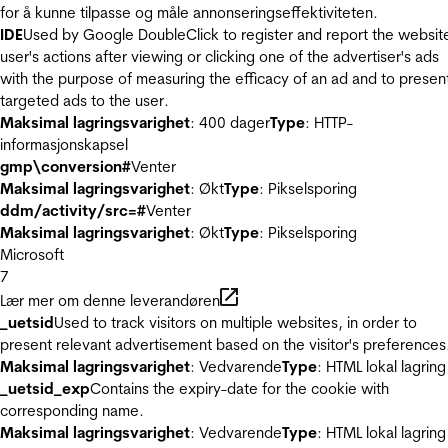
for å kunne tilpasse og måle annonseringseffektiviteten.
IDE
Used by Google DoubleClick to register and report the websit
user's actions after viewing or clicking one of the advertiser's ads
with the purpose of measuring the efficacy of an ad and to presen
targeted ads to the user.
Maksimal lagringsvarighet
: 400 dager
Type
: HTTP-
informasjonskapsel
gmp\conversion#
Venter
Maksimal lagringsvarighet
: Økt
Type
: Pikselsporing
ddm/activity/src=#
Venter
Maksimal lagringsvarighet
: Økt
Type
: Pikselsporing
Microsoft
7
Lær mer om denne leverandøren
_uetsid
Used to track visitors on multiple websites, in order to
present relevant advertisement based on the visitor's preferences
Maksimal lagringsvarighet
: Vedvarende
Type
: HTML lokal lagring
_uetsid_exp
Contains the expiry-date for the cookie with
corresponding name.
Maksimal lagringsvarighet
: Vedvarende
Type
: HTML lokal lagring