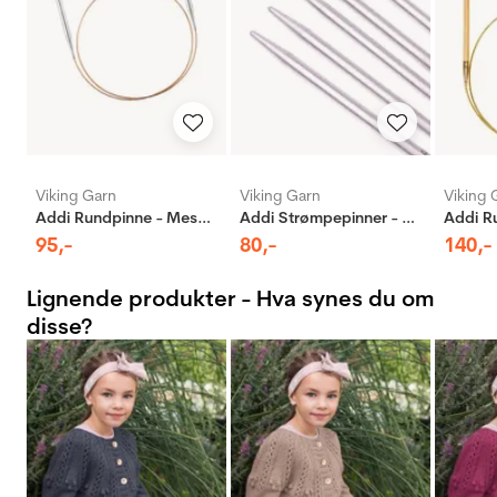
Viking Garn
Viking Garn
Viking 
Addi Rundpinne - Messing
Addi Strømpepinner - Aluminium
95
,-
80
,-
140
,-
Lignende produkter - Hva synes du om
disse?