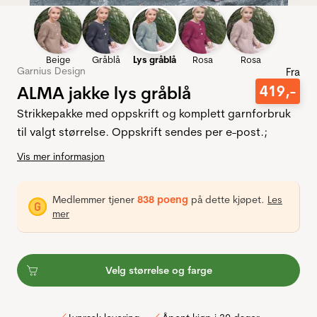
Beige
Gråblå
Lys gråblå
Rosa
Rosa
Garnius Design
Fra
ALMA jakke lys gråblå
419
,-
Strikkepakke med oppskrift og komplett garnforbruk
til valgt størrelse. Oppskrift sendes per e-post.;
Vis mer informasjon
Medlemmer tjener
838 poeng
på dette kjøpet.
Les
mer
Velg størrelse og farge