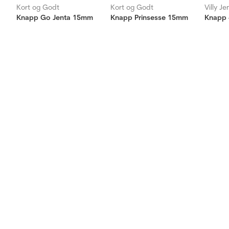
Kort og Godt
Kort og Godt
Villy J
Knapp Go Jenta 15mm
Knapp Prinsesse 15mm