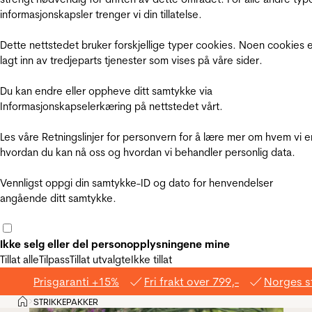
informasjonskapsler trenger vi din tillatelse.
Dette nettstedet bruker forskjellige typer cookies. Noen cookies 
lagt inn av tredjeparts tjenester som vises på våre sider.
Du kan endre eller oppheve ditt samtykke via
Informasjonskapselerkæring på nettstedet vårt.
Les våre Retningslinjer for personvern for å lære mer om hvem vi e
hvordan du kan nå oss og hvordan vi behandler personlig data.
Vennligst oppgi din samtykke-ID og dato for henvendelser
angående ditt samtykke.
Ikke selg eller del personopplysningene mine
Tillat alle
Tilpass
Tillat utvalgte
Ikke tillat
Prisgaranti +15%
Fri frakt over 799,-
Norges s
Hjem
STRIKKEPAKKER
>