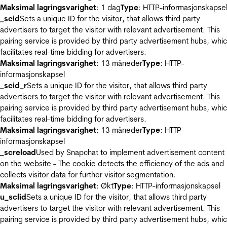
Maksimal lagringsvarighet
: 1 dag
Type
: HTTP-informasjonskapse
_scid
Sets a unique ID for the visitor, that allows third party
advertisers to target the visitor with relevant advertisement. This
pairing service is provided by third party advertisement hubs, whi
facilitates real-time bidding for advertisers.
Maksimal lagringsvarighet
: 13 måneder
Type
: HTTP-
informasjonskapsel
_scid_r
Sets a unique ID for the visitor, that allows third party
advertisers to target the visitor with relevant advertisement. This
pairing service is provided by third party advertisement hubs, whi
facilitates real-time bidding for advertisers.
Maksimal lagringsvarighet
: 13 måneder
Type
: HTTP-
informasjonskapsel
_screload
Used by Snapchat to implement advertisement content
on the website - The cookie detects the efficiency of the ads and
collects visitor data for further visitor segmentation.
Maksimal lagringsvarighet
: Økt
Type
: HTTP-informasjonskapsel
u_sclid
Sets a unique ID for the visitor, that allows third party
advertisers to target the visitor with relevant advertisement. This
pairing service is provided by third party advertisement hubs, whi