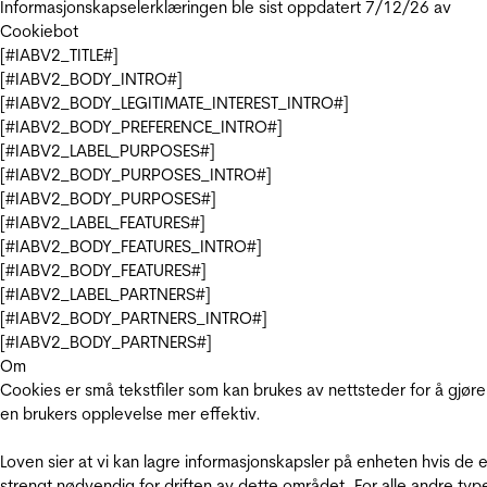
Informasjonskapselerklæringen ble sist oppdatert 7/12/26 av
Cookiebot
[#IABV2_TITLE#]
[#IABV2_BODY_INTRO#]
[#IABV2_BODY_LEGITIMATE_INTEREST_INTRO#]
[#IABV2_BODY_PREFERENCE_INTRO#]
[#IABV2_LABEL_PURPOSES#]
[#IABV2_BODY_PURPOSES_INTRO#]
[#IABV2_BODY_PURPOSES#]
[#IABV2_LABEL_FEATURES#]
[#IABV2_BODY_FEATURES_INTRO#]
[#IABV2_BODY_FEATURES#]
[#IABV2_LABEL_PARTNERS#]
[#IABV2_BODY_PARTNERS_INTRO#]
[#IABV2_BODY_PARTNERS#]
Om
Cookies er små tekstfiler som kan brukes av nettsteder for å gjøre
en brukers opplevelse mer effektiv.
Loven sier at vi kan lagre informasjonskapsler på enheten hvis de e
strengt nødvendig for driften av dette området. For alle andre typ