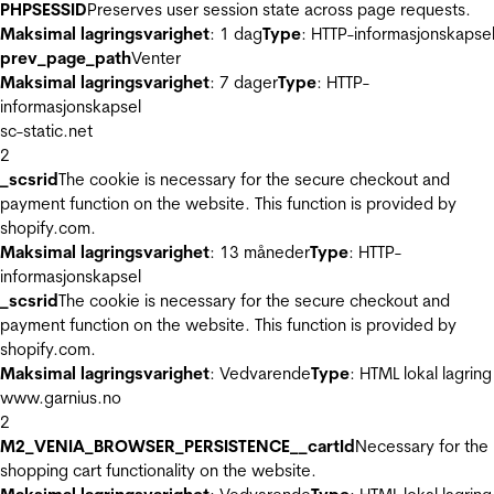
PHPSESSID
Preserves user session state across page requests.
Maksimal lagringsvarighet
: 1 dag
Type
: HTTP-informasjonskapse
prev_page_path
Venter
Maksimal lagringsvarighet
: 7 dager
Type
: HTTP-
informasjonskapsel
sc-static.net
2
_scsrid
The cookie is necessary for the secure checkout and
payment function on the website. This function is provided by
shopify.com.
Maksimal lagringsvarighet
: 13 måneder
Type
: HTTP-
informasjonskapsel
_scsrid
The cookie is necessary for the secure checkout and
payment function on the website. This function is provided by
shopify.com.
Maksimal lagringsvarighet
: Vedvarende
Type
: HTML lokal lagring
www.garnius.no
2
M2_VENIA_BROWSER_PERSISTENCE__cartId
Necessary for the
shopping cart functionality on the website.