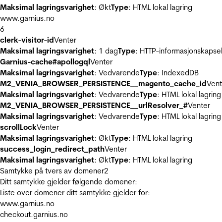
Maksimal lagringsvarighet
: Økt
Type
: HTML lokal lagring
www.garnius.no
6
clerk-visitor-id
Venter
Maksimal lagringsvarighet
: 1 dag
Type
: HTTP-informasjonskapse
Garnius-cache#apollogql
Venter
Maksimal lagringsvarighet
: Vedvarende
Type
: IndexedDB
M2_VENIA_BROWSER_PERSISTENCE__magento_cache_id
Vent
Maksimal lagringsvarighet
: Vedvarende
Type
: HTML lokal lagring
M2_VENIA_BROWSER_PERSISTENCE__urlResolver_#
Venter
Maksimal lagringsvarighet
: Vedvarende
Type
: HTML lokal lagring
scrollLock
Venter
Maksimal lagringsvarighet
: Økt
Type
: HTML lokal lagring
success_login_redirect_path
Venter
Maksimal lagringsvarighet
: Økt
Type
: HTML lokal lagring
Samtykke på tvers av domener
2
Ditt samtykke gjelder følgende domener:
Liste over domener ditt samtykke gjelder for:
www.garnius.no
checkout.garnius.no