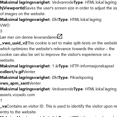
Maksimal lagringsvarighet
: Vedvarende
Type
: HTML lokal lagring
hjViewportId
Saves the user's screen size in order to adjust the si
of images on the website.
Maksimal lagringsvarighet
: Økt
Type
: HTML lokal lagring
VWO
3
Lær mer om denne leverandøren
_vwo_uuid_v2
This cookie is set to make split-tests on the websit
which optimizes the website's relevance towards the visitor – the
cookie can also be set to improve the visitor's experience on a
website.
Maksimal lagringsvarighet
: 1 år
Type
: HTTP-informasjonskapsel
collect/v.gif
Venter
Maksimal lagringsvarighet
: Økt
Type
: Pikselsporing
vwo_apm_sent
Venter
Maksimal lagringsvarighet
: Vedvarende
Type
: HTML lokal lagring
assets.voyado.com
1
_va
Contains an visitor ID. This is used to identify the visitor upon r
entry to the website.