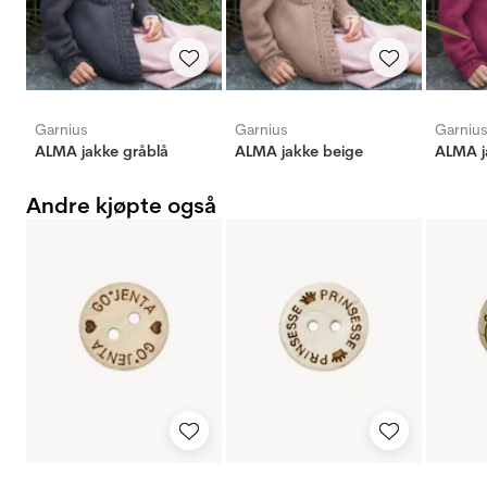
Garnius
Garnius
Garniu
ALMA jakke gråblå
ALMA jakke beige
ALMA j
Andre kjøpte også