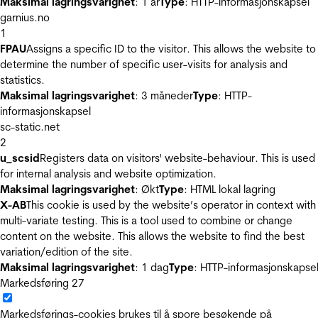
Maksimal lagringsvarighet
: 1 år
Type
: HTTP-informasjonskapsel
garnius.no
1
FPAU
Assigns a specific ID to the visitor. This allows the website to
determine the number of specific user-visits for analysis and
statistics.
Maksimal lagringsvarighet
: 3 måneder
Type
: HTTP-
informasjonskapsel
sc-static.net
2
u_scsid
Registers data on visitors' website-behaviour. This is used
for internal analysis and website optimization.
Maksimal lagringsvarighet
: Økt
Type
: HTML lokal lagring
X-AB
This cookie is used by the website’s operator in context with
multi-variate testing. This is a tool used to combine or change
content on the website. This allows the website to find the best
variation/edition of the site.
Maksimal lagringsvarighet
: 1 dag
Type
: HTTP-informasjonskapse
Markedsføring
27
Markedsførings-cookies brukes til å spore besøkende på