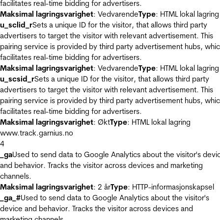
facilitates real-time bidding for advertisers.
Maksimal lagringsvarighet
: Vedvarende
Type
: HTML lokal lagring
u_sclid_r
Sets a unique ID for the visitor, that allows third party
advertisers to target the visitor with relevant advertisement. This
pairing service is provided by third party advertisement hubs, whi
facilitates real-time bidding for advertisers.
Maksimal lagringsvarighet
: Vedvarende
Type
: HTML lokal lagring
u_scsid_r
Sets a unique ID for the visitor, that allows third party
advertisers to target the visitor with relevant advertisement. This
pairing service is provided by third party advertisement hubs, whi
facilitates real-time bidding for advertisers.
Maksimal lagringsvarighet
: Økt
Type
: HTML lokal lagring
www.track.garnius.no
4
_ga
Used to send data to Google Analytics about the visitor's devi
and behavior. Tracks the visitor across devices and marketing
channels.
Maksimal lagringsvarighet
: 2 år
Type
: HTTP-informasjonskapsel
_ga_#
Used to send data to Google Analytics about the visitor's
device and behavior. Tracks the visitor across devices and
marketing channels.