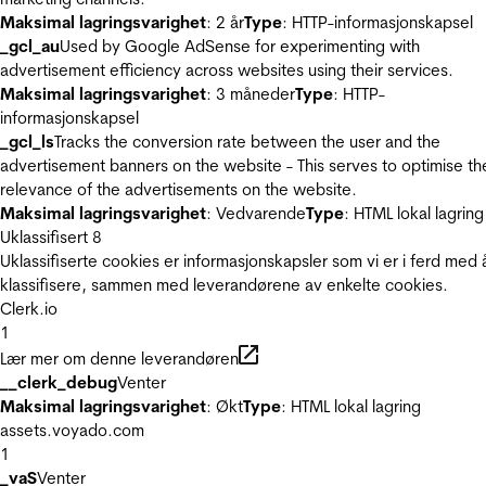
Maksimal lagringsvarighet
: 2 år
Type
: HTTP-informasjonskapsel
_gcl_au
Used by Google AdSense for experimenting with
advertisement efficiency across websites using their services.
Maksimal lagringsvarighet
: 3 måneder
Type
: HTTP-
informasjonskapsel
_gcl_ls
Tracks the conversion rate between the user and the
advertisement banners on the website - This serves to optimise th
relevance of the advertisements on the website.
Maksimal lagringsvarighet
: Vedvarende
Type
: HTML lokal lagring
Uklassifisert
8
Uklassifiserte cookies er informasjonskapsler som vi er i ferd med 
klassifisere, sammen med leverandørene av enkelte cookies.
Clerk.io
1
Lær mer om denne leverandøren
__clerk_debug
Venter
Maksimal lagringsvarighet
: Økt
Type
: HTML lokal lagring
assets.voyado.com
1
_vaS
Venter