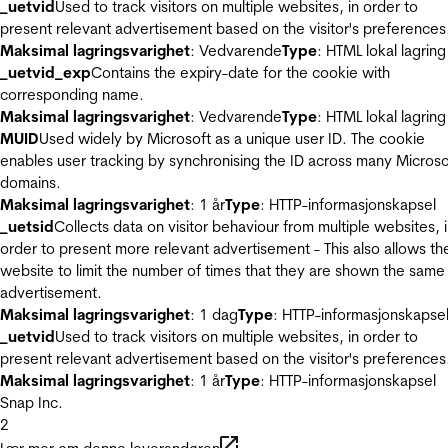
_uetvid
Used to track visitors on multiple websites, in order to
present relevant advertisement based on the visitor's preferences
Maksimal lagringsvarighet
: Vedvarende
Type
: HTML lokal lagring
_uetvid_exp
Contains the expiry-date for the cookie with
corresponding name.
Maksimal lagringsvarighet
: Vedvarende
Type
: HTML lokal lagring
MUID
Used widely by Microsoft as a unique user ID. The cookie
enables user tracking by synchronising the ID across many Microso
domains.
Maksimal lagringsvarighet
: 1 år
Type
: HTTP-informasjonskapsel
_uetsid
Collects data on visitor behaviour from multiple websites, 
order to present more relevant advertisement - This also allows th
website to limit the number of times that they are shown the same
advertisement.
Maksimal lagringsvarighet
: 1 dag
Type
: HTTP-informasjonskapse
_uetvid
Used to track visitors on multiple websites, in order to
present relevant advertisement based on the visitor's preferences
Maksimal lagringsvarighet
: 1 år
Type
: HTTP-informasjonskapsel
Snap Inc.
2