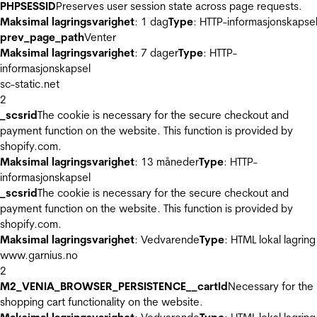
PHPSESSID
Preserves user session state across page requests.
Maksimal lagringsvarighet
: 1 dag
Type
: HTTP-informasjonskapse
prev_page_path
Venter
Maksimal lagringsvarighet
: 7 dager
Type
: HTTP-
informasjonskapsel
sc-static.net
2
_scsrid
The cookie is necessary for the secure checkout and
payment function on the website. This function is provided by
shopify.com.
Maksimal lagringsvarighet
: 13 måneder
Type
: HTTP-
informasjonskapsel
_scsrid
The cookie is necessary for the secure checkout and
payment function on the website. This function is provided by
shopify.com.
Maksimal lagringsvarighet
: Vedvarende
Type
: HTML lokal lagring
www.garnius.no
2
M2_VENIA_BROWSER_PERSISTENCE__cartId
Necessary for the
shopping cart functionality on the website.