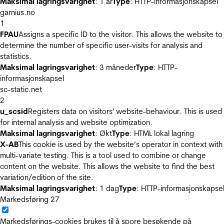
Maksimal lagringsvarighet
: 1 år
Type
: HTTP-informasjonskapsel
garnius.no
1
FPAU
Assigns a specific ID to the visitor. This allows the website to
determine the number of specific user-visits for analysis and
statistics.
Maksimal lagringsvarighet
: 3 måneder
Type
: HTTP-
informasjonskapsel
sc-static.net
2
u_scsid
Registers data on visitors' website-behaviour. This is used
for internal analysis and website optimization.
Maksimal lagringsvarighet
: Økt
Type
: HTML lokal lagring
X-AB
This cookie is used by the website’s operator in context with
multi-variate testing. This is a tool used to combine or change
content on the website. This allows the website to find the best
variation/edition of the site.
Maksimal lagringsvarighet
: 1 dag
Type
: HTTP-informasjonskapse
Markedsføring
27
Markedsførings-cookies brukes til å spore besøkende på