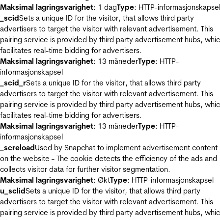
Maksimal lagringsvarighet
: 1 dag
Type
: HTTP-informasjonskapse
_scid
Sets a unique ID for the visitor, that allows third party
advertisers to target the visitor with relevant advertisement. This
pairing service is provided by third party advertisement hubs, whi
facilitates real-time bidding for advertisers.
Maksimal lagringsvarighet
: 13 måneder
Type
: HTTP-
informasjonskapsel
_scid_r
Sets a unique ID for the visitor, that allows third party
advertisers to target the visitor with relevant advertisement. This
pairing service is provided by third party advertisement hubs, whi
facilitates real-time bidding for advertisers.
Maksimal lagringsvarighet
: 13 måneder
Type
: HTTP-
informasjonskapsel
_screload
Used by Snapchat to implement advertisement content
on the website - The cookie detects the efficiency of the ads and
collects visitor data for further visitor segmentation.
Maksimal lagringsvarighet
: Økt
Type
: HTTP-informasjonskapsel
u_sclid
Sets a unique ID for the visitor, that allows third party
advertisers to target the visitor with relevant advertisement. This
pairing service is provided by third party advertisement hubs, whi