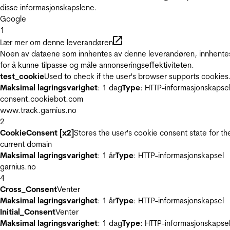
disse informasjonskapslene.
Google
1
Lær mer om denne leverandøren
Noen av dataene som innhentes av denne leverandøren, innhente
for å kunne tilpasse og måle annonseringseffektiviteten.
test_cookie
Used to check if the user's browser supports cookies
Maksimal lagringsvarighet
: 1 dag
Type
: HTTP-informasjonskapse
consent.cookiebot.com
www.track.garnius.no
2
CookieConsent [x2]
Stores the user's cookie consent state for th
current domain
Maksimal lagringsvarighet
: 1 år
Type
: HTTP-informasjonskapsel
garnius.no
4
Cross_Consent
Venter
Maksimal lagringsvarighet
: 1 år
Type
: HTTP-informasjonskapsel
Initial_Consent
Venter
Maksimal lagringsvarighet
: 1 dag
Type
: HTTP-informasjonskapse