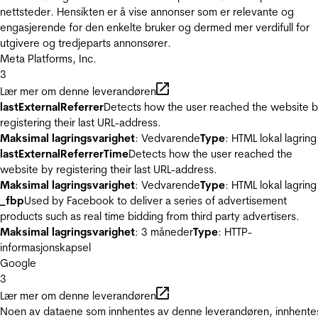
nettsteder. Hensikten er å vise annonser som er relevante og
engasjerende for den enkelte bruker og dermed mer verdifull for
utgivere og tredjeparts annonsører.
Meta Platforms, Inc.
3
Lær mer om denne leverandøren
lastExternalReferrer
Detects how the user reached the website 
registering their last URL-address.
Maksimal lagringsvarighet
: Vedvarende
Type
: HTML lokal lagring
lastExternalReferrerTime
Detects how the user reached the
website by registering their last URL-address.
Maksimal lagringsvarighet
: Vedvarende
Type
: HTML lokal lagring
_fbp
Used by Facebook to deliver a series of advertisement
products such as real time bidding from third party advertisers.
Maksimal lagringsvarighet
: 3 måneder
Type
: HTTP-
informasjonskapsel
Google
3
Lær mer om denne leverandøren
Noen av dataene som innhentes av denne leverandøren, innhente