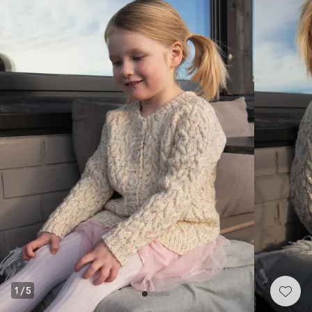
1
/
5