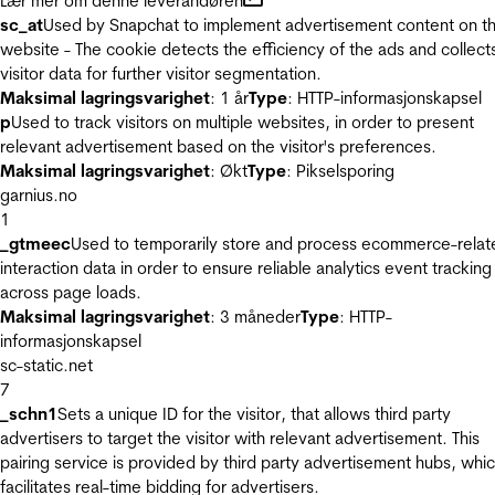
Lær mer om denne leverandøren
sc_at
Used by Snapchat to implement advertisement content on t
website - The cookie detects the efficiency of the ads and collect
visitor data for further visitor segmentation.
Maksimal lagringsvarighet
: 1 år
Type
: HTTP-informasjonskapsel
p
Used to track visitors on multiple websites, in order to present
relevant advertisement based on the visitor's preferences.
Maksimal lagringsvarighet
: Økt
Type
: Pikselsporing
garnius.no
1
_gtmeec
Used to temporarily store and process ecommerce-relat
interaction data in order to ensure reliable analytics event tracking
across page loads.
Maksimal lagringsvarighet
: 3 måneder
Type
: HTTP-
informasjonskapsel
sc-static.net
7
_schn1
Sets a unique ID for the visitor, that allows third party
advertisers to target the visitor with relevant advertisement. This
pairing service is provided by third party advertisement hubs, whi
facilitates real-time bidding for advertisers.