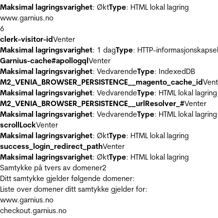
Maksimal lagringsvarighet
: Økt
Type
: HTML lokal lagring
www.garnius.no
6
clerk-visitor-id
Venter
Maksimal lagringsvarighet
: 1 dag
Type
: HTTP-informasjonskapse
Garnius-cache#apollogql
Venter
Maksimal lagringsvarighet
: Vedvarende
Type
: IndexedDB
M2_VENIA_BROWSER_PERSISTENCE__magento_cache_id
Vent
Maksimal lagringsvarighet
: Vedvarende
Type
: HTML lokal lagring
M2_VENIA_BROWSER_PERSISTENCE__urlResolver_#
Venter
Maksimal lagringsvarighet
: Vedvarende
Type
: HTML lokal lagring
scrollLock
Venter
Maksimal lagringsvarighet
: Økt
Type
: HTML lokal lagring
success_login_redirect_path
Venter
Maksimal lagringsvarighet
: Økt
Type
: HTML lokal lagring
Samtykke på tvers av domener
2
Ditt samtykke gjelder følgende domener:
Liste over domener ditt samtykke gjelder for:
www.garnius.no
checkout.garnius.no