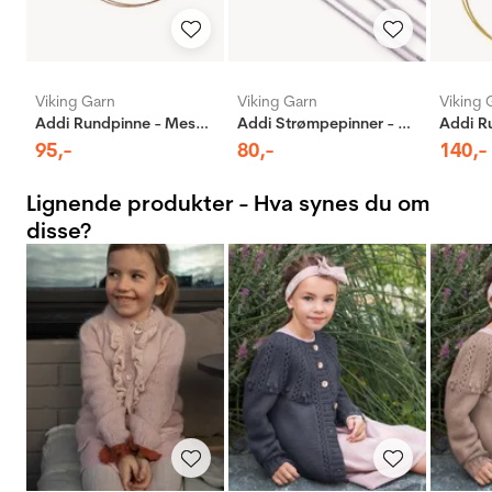
Viking Garn
Viking Garn
Viking 
Addi Rundpinne - Messing
Addi Strømpepinner - Aluminium
95
,-
80
,-
140
,-
Lignende produkter - Hva synes du om
disse?