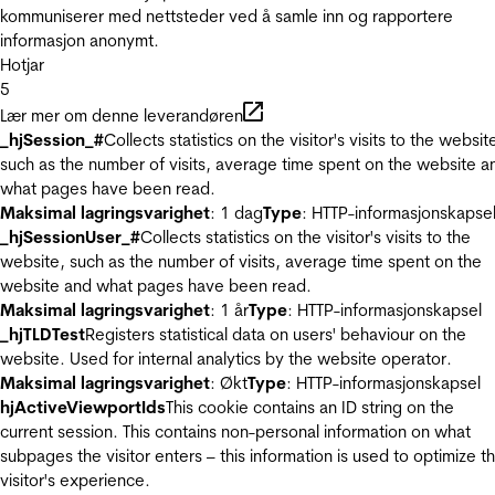
kommuniserer med nettsteder ved å samle inn og rapportere
informasjon anonymt.
Hotjar
5
Lær mer om denne leverandøren
_hjSession_#
Collects statistics on the visitor's visits to the websit
such as the number of visits, average time spent on the website a
what pages have been read.
Maksimal lagringsvarighet
: 1 dag
Type
: HTTP-informasjonskapse
_hjSessionUser_#
Collects statistics on the visitor's visits to the
website, such as the number of visits, average time spent on the
website and what pages have been read.
Maksimal lagringsvarighet
: 1 år
Type
: HTTP-informasjonskapsel
_hjTLDTest
Registers statistical data on users' behaviour on the
website. Used for internal analytics by the website operator.
Maksimal lagringsvarighet
: Økt
Type
: HTTP-informasjonskapsel
hjActiveViewportIds
This cookie contains an ID string on the
current session. This contains non-personal information on what
subpages the visitor enters – this information is used to optimize t
visitor's experience.