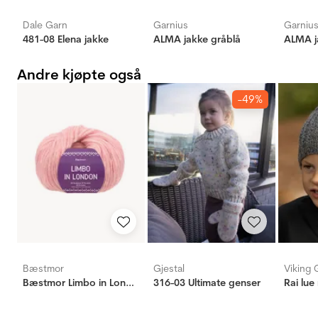
Dale Garn
Garnius
Garniu
481-08 Elena jakke
ALMA jakke gråblå
ALMA j
Andre kjøpte også
-49%
Bæstmor
Gjestal
Viking 
Bæstmor Limbo in London
316-03 Ultimate genser
Rai lue