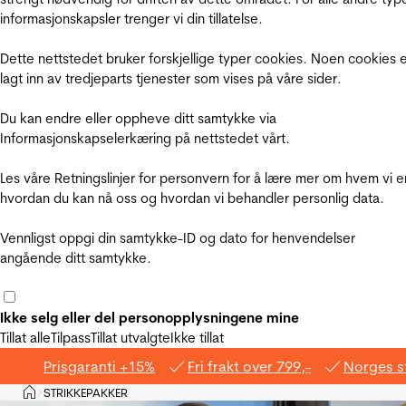
informasjonskapsler trenger vi din tillatelse.
Dette nettstedet bruker forskjellige typer cookies. Noen cookies 
lagt inn av tredjeparts tjenester som vises på våre sider.
Du kan endre eller oppheve ditt samtykke via
Informasjonskapselerkæring på nettstedet vårt.
Les våre Retningslinjer for personvern for å lære mer om hvem vi e
hvordan du kan nå oss og hvordan vi behandler personlig data.
Vennligst oppgi din samtykke-ID og dato for henvendelser
angående ditt samtykke.
Ikke selg eller del personopplysningene mine
Tillat alle
Tilpass
Tillat utvalgte
Ikke tillat
Prisgaranti +15%
Fri frakt over 799,-
Norges s
Hjem
STRIKKEPAKKER
>