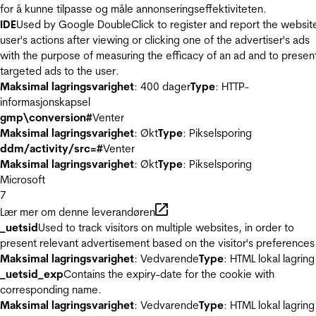
for å kunne tilpasse og måle annonseringseffektiviteten.
IDE
Used by Google DoubleClick to register and report the websit
user's actions after viewing or clicking one of the advertiser's ads
with the purpose of measuring the efficacy of an ad and to presen
targeted ads to the user.
Maksimal lagringsvarighet
: 400 dager
Type
: HTTP-
informasjonskapsel
gmp\conversion#
Venter
Maksimal lagringsvarighet
: Økt
Type
: Pikselsporing
ddm/activity/src=#
Venter
Maksimal lagringsvarighet
: Økt
Type
: Pikselsporing
Microsoft
7
Lær mer om denne leverandøren
_uetsid
Used to track visitors on multiple websites, in order to
present relevant advertisement based on the visitor's preferences
Maksimal lagringsvarighet
: Vedvarende
Type
: HTML lokal lagring
_uetsid_exp
Contains the expiry-date for the cookie with
corresponding name.
Maksimal lagringsvarighet
: Vedvarende
Type
: HTML lokal lagring