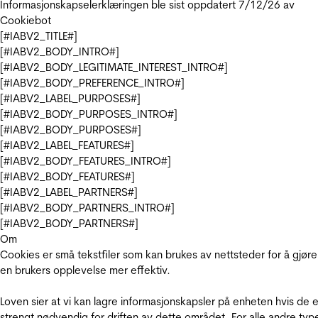
Informasjonskapselerklæringen ble sist oppdatert 7/12/26 av
Cookiebot
[#IABV2_TITLE#]
[#IABV2_BODY_INTRO#]
[#IABV2_BODY_LEGITIMATE_INTEREST_INTRO#]
[#IABV2_BODY_PREFERENCE_INTRO#]
[#IABV2_LABEL_PURPOSES#]
[#IABV2_BODY_PURPOSES_INTRO#]
[#IABV2_BODY_PURPOSES#]
[#IABV2_LABEL_FEATURES#]
[#IABV2_BODY_FEATURES_INTRO#]
[#IABV2_BODY_FEATURES#]
[#IABV2_LABEL_PARTNERS#]
[#IABV2_BODY_PARTNERS_INTRO#]
[#IABV2_BODY_PARTNERS#]
Om
Cookies er små tekstfiler som kan brukes av nettsteder for å gjøre
en brukers opplevelse mer effektiv.
Loven sier at vi kan lagre informasjonskapsler på enheten hvis de e
strengt nødvendig for driften av dette området. For alle andre typ