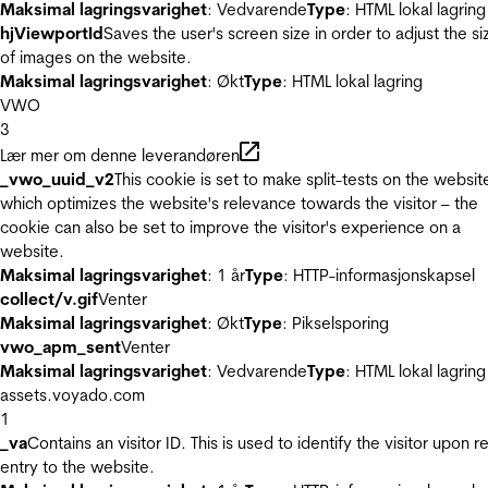
Maksimal lagringsvarighet
: Vedvarende
Type
: HTML lokal lagring
hjViewportId
Saves the user's screen size in order to adjust the si
of images on the website.
Maksimal lagringsvarighet
: Økt
Type
: HTML lokal lagring
VWO
3
Lær mer om denne leverandøren
_vwo_uuid_v2
This cookie is set to make split-tests on the websit
which optimizes the website's relevance towards the visitor – the
cookie can also be set to improve the visitor's experience on a
website.
Maksimal lagringsvarighet
: 1 år
Type
: HTTP-informasjonskapsel
collect/v.gif
Venter
Maksimal lagringsvarighet
: Økt
Type
: Pikselsporing
vwo_apm_sent
Venter
Maksimal lagringsvarighet
: Vedvarende
Type
: HTML lokal lagring
assets.voyado.com
1
_va
Contains an visitor ID. This is used to identify the visitor upon r
entry to the website.