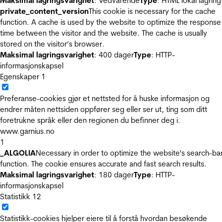
Maksimal lagringsvarighet
: Vedvarende
Type
: HTML lokal lagring
private_content_version
This cookie is necessary for the cache
function. A cache is used by the website to optimize the response
time between the visitor and the website. The cache is usually
stored on the visitor’s browser.
Maksimal lagringsvarighet
: 400 dager
Type
: HTTP-
informasjonskapsel
Egenskaper
1
Preferanse-cookies gjør et nettsted for å huske informasjon og
endrer måten nettsiden oppfører seg eller ser ut, ting som ditt
foretrukne språk eller den regionen du befinner deg i.
www.garnius.no
1
_ALGOLIA
Necessary in order to optimize the website's search-ba
function. The cookie ensures accurate and fast search results.
Maksimal lagringsvarighet
: 180 dager
Type
: HTTP-
informasjonskapsel
Statistikk
12
Statistikk-cookies hjelper eiere til å forstå hvordan besøkende