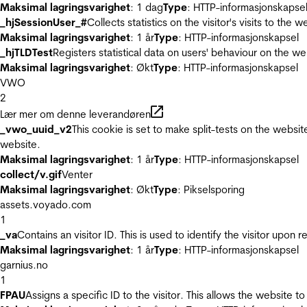
Maksimal lagringsvarighet
: 1 dag
Type
: HTTP-informasjonskapse
_hjSessionUser_#
Collects statistics on the visitor's visits to t
Maksimal lagringsvarighet
: 1 år
Type
: HTTP-informasjonskapsel
_hjTLDTest
Registers statistical data on users' behaviour on the we
Maksimal lagringsvarighet
: Økt
Type
: HTTP-informasjonskapsel
VWO
2
Lær mer om denne leverandøren
_vwo_uuid_v2
This cookie is set to make split-tests on the websi
website.
Maksimal lagringsvarighet
: 1 år
Type
: HTTP-informasjonskapsel
collect/v.gif
Venter
Maksimal lagringsvarighet
: Økt
Type
: Pikselsporing
assets.voyado.com
1
_va
Contains an visitor ID. This is used to identify the visitor upon 
Maksimal lagringsvarighet
: 1 år
Type
: HTTP-informasjonskapsel
garnius.no
1
FPAU
Assigns a specific ID to the visitor. This allows the website to