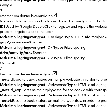
Google
3
Lær mer om denne leverandøren
Noen av dataene som innhentes av denne leverandøren, innhentes 
IDE
Used by Google DoubleClick to register and report the website u
present targeted ads to the user.
Maksimal lagringsvarighet
: 400 dager
Type
: HTTP-informasjonsk
gmp\conversion#
Venter
Maksimal lagringsvarighet
: Økt
Type
: Pikselsporing
ddm/activity/src=#
Venter
Maksimal lagringsvarighet
: Økt
Type
: Pikselsporing
Microsoft
7
Lær mer om denne leverandøren
_uetsid
Used to track visitors on multiple websites, in order to pr
Maksimal lagringsvarighet
: Vedvarende
Type
: HTML lokal lagring
_uetsid_exp
Contains the expiry-date for the cookie with corres
Maksimal lagringsvarighet
: Vedvarende
Type
: HTML lokal lagring
_uetvid
Used to track visitors on multiple websites, in order to pr
Maksimal lagringsvarighet
: Vedvarende
Type
: HTML lokal lagring