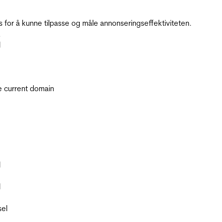
for å kunne tilpasse og måle annonseringseffektiviteten.
.
l
he current domain
l
l
sel