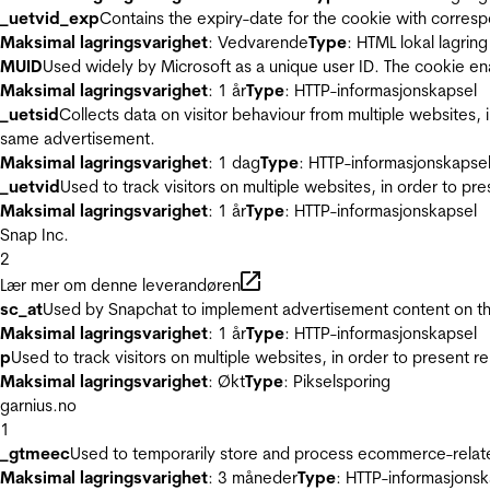
_uetvid_exp
Contains the expiry-date for the cookie with corres
Maksimal lagringsvarighet
: Vedvarende
Type
: HTML lokal lagring
MUID
Used widely by Microsoft as a unique user ID. The cookie en
Maksimal lagringsvarighet
: 1 år
Type
: HTTP-informasjonskapsel
_uetsid
Collects data on visitor behaviour from multiple websites, 
same advertisement.
Maksimal lagringsvarighet
: 1 dag
Type
: HTTP-informasjonskapse
_uetvid
Used to track visitors on multiple websites, in order to pr
Maksimal lagringsvarighet
: 1 år
Type
: HTTP-informasjonskapsel
Snap Inc.
2
Lær mer om denne leverandøren
sc_at
Used by Snapchat to implement advertisement content on the w
Maksimal lagringsvarighet
: 1 år
Type
: HTTP-informasjonskapsel
p
Used to track visitors on multiple websites, in order to present 
Maksimal lagringsvarighet
: Økt
Type
: Pikselsporing
garnius.no
1
_gtmeec
Used to temporarily store and process ecommerce-related 
Maksimal lagringsvarighet
: 3 måneder
Type
: HTTP-informasjonsk