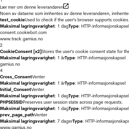
1
Lær mer om denne leverandøren
Noen av dataene som innhentes av denne leverandøren, innhentes 
test_cookie
Used to check if the user's browser supports cookies
Maksimal lagringsvarighet
: 1 dag
Type
: HTTP-informasjonskapse
consent.cookiebot.com
www.track.garnius.no
2
CookieConsent [x2]
Stores the user's cookie consent state for t
Maksimal lagringsvarighet
: 1 år
Type
: HTTP-informasjonskapsel
garnius.no
4
Cross_Consent
Venter
Maksimal lagringsvarighet
: 1 år
Type
: HTTP-informasjonskapsel
Initial_Consent
Venter
Maksimal lagringsvarighet
: 1 dag
Type
: HTTP-informasjonskapse
PHPSESSID
Preserves user session state across page requests.
Maksimal lagringsvarighet
: 1 dag
Type
: HTTP-informasjonskapse
prev_page_path
Venter
Maksimal lagringsvarighet
: 7 dager
Type
: HTTP-informasjonskap
www.garnius.no