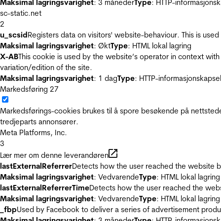
Maksimal lagringsvarighet
: 3 måneder
Type
: HTTP-informasjonsk
sc-static.net
2
u_scsid
Registers data on visitors' website-behaviour. This is used 
Maksimal lagringsvarighet
: Økt
Type
: HTML lokal lagring
X-AB
This cookie is used by the website’s operator in context with 
variation/edition of the site.
Maksimal lagringsvarighet
: 1 dag
Type
: HTTP-informasjonskapse
Markedsføring
27
Markedsførings-cookies brukes til å spore besøkende på nettstede
tredjeparts annonsører.
Meta Platforms, Inc.
3
Lær mer om denne leverandøren
lastExternalReferrer
Detects how the user reached the website by 
Maksimal lagringsvarighet
: Vedvarende
Type
: HTML lokal lagring
lastExternalReferrerTime
Detects how the user reached the websi
Maksimal lagringsvarighet
: Vedvarende
Type
: HTML lokal lagring
_fbp
Used by Facebook to deliver a series of advertisement product
Maksimal lagringsvarighet
: 3 måneder
Type
: HTTP-informasjonsk