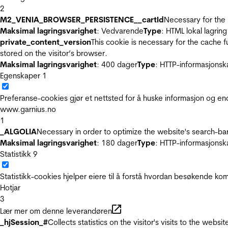
2
M2_VENIA_BROWSER_PERSISTENCE__cartId
Necessary for the 
Maksimal lagringsvarighet
: Vedvarende
Type
: HTML lokal lagring
private_content_version
This cookie is necessary for the cache 
stored on the visitor’s browser.
Maksimal lagringsvarighet
: 400 dager
Type
: HTTP-informasjonsk
Egenskaper
1
Preferanse-cookies gjør et nettsted for å huske informasjon og end
www.garnius.no
1
_ALGOLIA
Necessary in order to optimize the website's search-bar
Maksimal lagringsvarighet
: 180 dager
Type
: HTTP-informasjonsk
Statistikk
9
Statistikk-cookies hjelper eiere til å forstå hvordan besøkende 
Hotjar
3
Lær mer om denne leverandøren
_hjSession_#
Collects statistics on the visitor's visits to the we