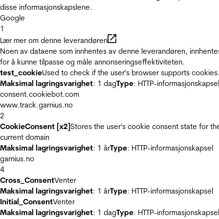
disse informasjonskapslene.
Google
1
Lær mer om denne leverandøren
Noen av dataene som innhentes av denne leverandøren, innhente
for å kunne tilpasse og måle annonseringseffektiviteten.
test_cookie
Used to check if the user's browser supports cookies
Maksimal lagringsvarighet
: 1 dag
Type
: HTTP-informasjonskapse
consent.cookiebot.com
www.track.garnius.no
2
CookieConsent [x2]
Stores the user's cookie consent state for th
current domain
Maksimal lagringsvarighet
: 1 år
Type
: HTTP-informasjonskapsel
garnius.no
4
Cross_Consent
Venter
Maksimal lagringsvarighet
: 1 år
Type
: HTTP-informasjonskapsel
Initial_Consent
Venter
Maksimal lagringsvarighet
: 1 dag
Type
: HTTP-informasjonskapse