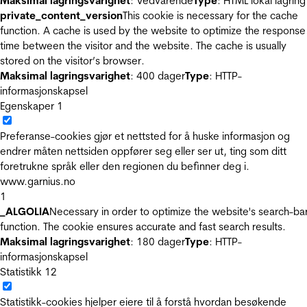
Maksimal lagringsvarighet
: Vedvarende
Type
: HTML lokal lagring
private_content_version
This cookie is necessary for the cache
function. A cache is used by the website to optimize the response
time between the visitor and the website. The cache is usually
stored on the visitor’s browser.
Maksimal lagringsvarighet
: 400 dager
Type
: HTTP-
informasjonskapsel
Egenskaper
1
Preferanse-cookies gjør et nettsted for å huske informasjon og
endrer måten nettsiden oppfører seg eller ser ut, ting som ditt
foretrukne språk eller den regionen du befinner deg i.
www.garnius.no
1
_ALGOLIA
Necessary in order to optimize the website's search-ba
function. The cookie ensures accurate and fast search results.
Maksimal lagringsvarighet
: 180 dager
Type
: HTTP-
informasjonskapsel
Statistikk
12
Statistikk-cookies hjelper eiere til å forstå hvordan besøkende