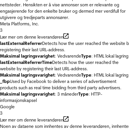
nettsteder. Hensikten er å vise annonser som er relevante og
engasjerende for den enkelte bruker og dermed mer verdifull for
utgivere og tredjeparts annonsører.
Meta Platforms, Inc.
3
Lær mer om denne leverandøren
lastExternalReferrer
Detects how the user reached the website 
registering their last URL-address.
Maksimal lagringsvarighet
: Vedvarende
Type
: HTML lokal lagring
lastExternalReferrerTime
Detects how the user reached the
website by registering their last URL-address.
Maksimal lagringsvarighet
: Vedvarende
Type
: HTML lokal lagring
_fbp
Used by Facebook to deliver a series of advertisement
products such as real time bidding from third party advertisers.
Maksimal lagringsvarighet
: 3 måneder
Type
: HTTP-
informasjonskapsel
Google
3
Lær mer om denne leverandøren
Noen av dataene som innhentes av denne leverandøren, innhente