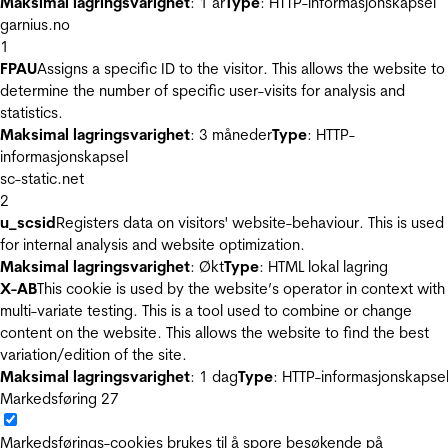
Maksimal lagringsvarighet
: 1 år
Type
: HTTP-informasjonskapsel
garnius.no
1
FPAU
Assigns a specific ID to the visitor. This allows the website to
determine the number of specific user-visits for analysis and
statistics.
Maksimal lagringsvarighet
: 3 måneder
Type
: HTTP-
informasjonskapsel
sc-static.net
2
u_scsid
Registers data on visitors' website-behaviour. This is used
for internal analysis and website optimization.
Maksimal lagringsvarighet
: Økt
Type
: HTML lokal lagring
X-AB
This cookie is used by the website’s operator in context with
multi-variate testing. This is a tool used to combine or change
content on the website. This allows the website to find the best
variation/edition of the site.
Maksimal lagringsvarighet
: 1 dag
Type
: HTTP-informasjonskapse
Markedsføring
27
Markedsførings-cookies brukes til å spore besøkende på