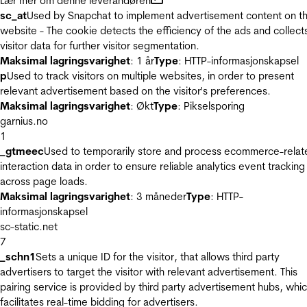
Lær mer om denne leverandøren
sc_at
Used by Snapchat to implement advertisement content on t
website - The cookie detects the efficiency of the ads and collect
visitor data for further visitor segmentation.
Maksimal lagringsvarighet
: 1 år
Type
: HTTP-informasjonskapsel
p
Used to track visitors on multiple websites, in order to present
relevant advertisement based on the visitor's preferences.
Maksimal lagringsvarighet
: Økt
Type
: Pikselsporing
garnius.no
1
_gtmeec
Used to temporarily store and process ecommerce-relat
interaction data in order to ensure reliable analytics event tracking
across page loads.
Maksimal lagringsvarighet
: 3 måneder
Type
: HTTP-
informasjonskapsel
sc-static.net
7
_schn1
Sets a unique ID for the visitor, that allows third party
advertisers to target the visitor with relevant advertisement. This
pairing service is provided by third party advertisement hubs, whi
facilitates real-time bidding for advertisers.