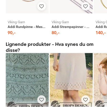
Viking Garn
Viking Garn
Viking 
Addi Rundpinne - Messing
Addi Strømpepinner - Aluminium
90
,-
80
,-
140
,-
Lignende produkter - Hva synes du om
disse?