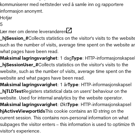
kommuniserer med nettsteder ved å samle inn og rapportere
informasjon anonymt.
Hotjar
5
Lær mer om denne leverandøren
_hjSession_#
Collects statistics on the visitor's visits to the websit
such as the number of visits, average time spent on the website a
what pages have been read.
Maksimal lagringsvarighet
: 1 dag
Type
: HTTP-informasjonskapse
_hjSessionUser_#
Collects statistics on the visitor's visits to the
website, such as the number of visits, average time spent on the
website and what pages have been read.
Maksimal lagringsvarighet
: 1 år
Type
: HTTP-informasjonskapsel
_hjTLDTest
Registers statistical data on users' behaviour on the
website. Used for internal analytics by the website operator.
Maksimal lagringsvarighet
: Økt
Type
: HTTP-informasjonskapsel
hjActiveViewportIds
This cookie contains an ID string on the
current session. This contains non-personal information on what
subpages the visitor enters – this information is used to optimize t
visitor's experience.