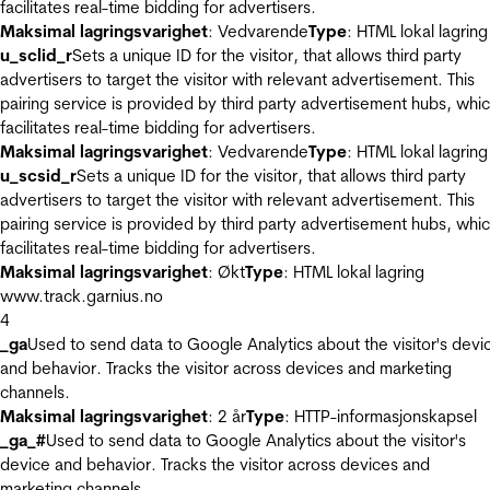
facilitates real-time bidding for advertisers.
Maksimal lagringsvarighet
: Vedvarende
Type
: HTML lokal lagring
u_sclid_r
Sets a unique ID for the visitor, that allows third party
advertisers to target the visitor with relevant advertisement. This
pairing service is provided by third party advertisement hubs, whi
facilitates real-time bidding for advertisers.
Maksimal lagringsvarighet
: Vedvarende
Type
: HTML lokal lagring
u_scsid_r
Sets a unique ID for the visitor, that allows third party
advertisers to target the visitor with relevant advertisement. This
pairing service is provided by third party advertisement hubs, whi
facilitates real-time bidding for advertisers.
Maksimal lagringsvarighet
: Økt
Type
: HTML lokal lagring
www.track.garnius.no
4
_ga
Used to send data to Google Analytics about the visitor's devi
and behavior. Tracks the visitor across devices and marketing
channels.
Maksimal lagringsvarighet
: 2 år
Type
: HTTP-informasjonskapsel
_ga_#
Used to send data to Google Analytics about the visitor's
device and behavior. Tracks the visitor across devices and
marketing channels.