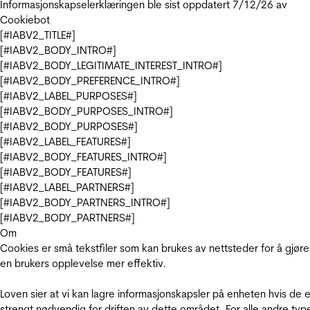
Informasjonskapselerklæringen ble sist oppdatert 7/12/26 av
Cookiebot
[#IABV2_TITLE#]
[#IABV2_BODY_INTRO#]
[#IABV2_BODY_LEGITIMATE_INTEREST_INTRO#]
[#IABV2_BODY_PREFERENCE_INTRO#]
[#IABV2_LABEL_PURPOSES#]
[#IABV2_BODY_PURPOSES_INTRO#]
[#IABV2_BODY_PURPOSES#]
[#IABV2_LABEL_FEATURES#]
[#IABV2_BODY_FEATURES_INTRO#]
[#IABV2_BODY_FEATURES#]
[#IABV2_LABEL_PARTNERS#]
[#IABV2_BODY_PARTNERS_INTRO#]
[#IABV2_BODY_PARTNERS#]
Om
Cookies er små tekstfiler som kan brukes av nettsteder for å gjøre
en brukers opplevelse mer effektiv.
Loven sier at vi kan lagre informasjonskapsler på enheten hvis de e
strengt nødvendig for driften av dette området. For alle andre typ