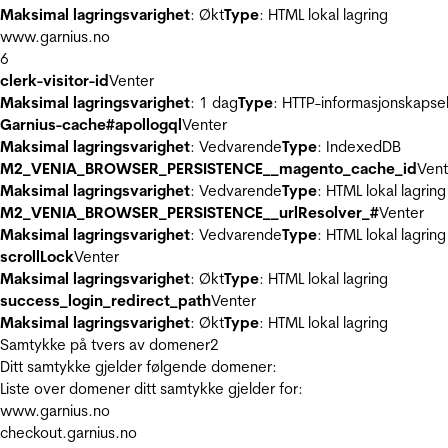
Maksimal lagringsvarighet
: Økt
Type
: HTML lokal lagring
www.garnius.no
6
clerk-visitor-id
Venter
Maksimal lagringsvarighet
: 1 dag
Type
: HTTP-informasjonskapse
Garnius-cache#apollogql
Venter
Maksimal lagringsvarighet
: Vedvarende
Type
: IndexedDB
M2_VENIA_BROWSER_PERSISTENCE__magento_cache_id
Vent
Maksimal lagringsvarighet
: Vedvarende
Type
: HTML lokal lagring
M2_VENIA_BROWSER_PERSISTENCE__urlResolver_#
Venter
Maksimal lagringsvarighet
: Vedvarende
Type
: HTML lokal lagring
scrollLock
Venter
Maksimal lagringsvarighet
: Økt
Type
: HTML lokal lagring
success_login_redirect_path
Venter
Maksimal lagringsvarighet
: Økt
Type
: HTML lokal lagring
Samtykke på tvers av domener
2
Ditt samtykke gjelder følgende domener:
Liste over domener ditt samtykke gjelder for:
www.garnius.no
checkout.garnius.no