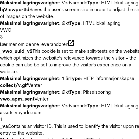
Maksimal lagringsvarighet
: Vedvarende
Type
: HTML lokal lagring
hjViewportId
Saves the user's screen size in order to adjust the si
of images on the website.
Maksimal lagringsvarighet
: Økt
Type
: HTML lokal lagring
VWO
3
Lær mer om denne leverandøren
_vwo_uuid_v2
This cookie is set to make split-tests on the websit
which optimizes the website's relevance towards the visitor – the
cookie can also be set to improve the visitor's experience on a
website.
Maksimal lagringsvarighet
: 1 år
Type
: HTTP-informasjonskapsel
collect/v.gif
Venter
Maksimal lagringsvarighet
: Økt
Type
: Pikselsporing
vwo_apm_sent
Venter
Maksimal lagringsvarighet
: Vedvarende
Type
: HTML lokal lagring
assets.voyado.com
1
_va
Contains an visitor ID. This is used to identify the visitor upon r
entry to the website.