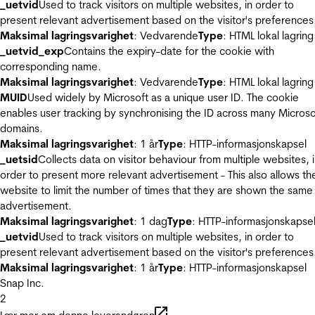
_uetvid
Used to track visitors on multiple websites, in order to
present relevant advertisement based on the visitor's preferences
Maksimal lagringsvarighet
: Vedvarende
Type
: HTML lokal lagring
_uetvid_exp
Contains the expiry-date for the cookie with
corresponding name.
Maksimal lagringsvarighet
: Vedvarende
Type
: HTML lokal lagring
MUID
Used widely by Microsoft as a unique user ID. The cookie
enables user tracking by synchronising the ID across many Microso
domains.
Maksimal lagringsvarighet
: 1 år
Type
: HTTP-informasjonskapsel
_uetsid
Collects data on visitor behaviour from multiple websites, 
order to present more relevant advertisement - This also allows th
website to limit the number of times that they are shown the same
advertisement.
Maksimal lagringsvarighet
: 1 dag
Type
: HTTP-informasjonskapse
_uetvid
Used to track visitors on multiple websites, in order to
present relevant advertisement based on the visitor's preferences
Maksimal lagringsvarighet
: 1 år
Type
: HTTP-informasjonskapsel
Snap Inc.
2