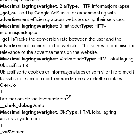
Maksimal lagringsvarighet
: 2 år
Type
: HTTP-informasjonskapsel
_gcl_au
Used by Google AdSense for experimenting with
advertisement efficiency across websites using their services.
Maksimal lagringsvarighet
: 3 måneder
Type
: HTTP-
informasjonskapsel
_gcl_ls
Tracks the conversion rate between the user and the
advertisement banners on the website - This serves to optimise th
relevance of the advertisements on the website.
Maksimal lagringsvarighet
: Vedvarende
Type
: HTML lokal lagring
Uklassifisert
8
Uklassifiserte cookies er informasjonskapsler som vi er i ferd med 
klassifisere, sammen med leverandørene av enkelte cookies.
Clerk.io
1
Lær mer om denne leverandøren
__clerk_debug
Venter
Maksimal lagringsvarighet
: Økt
Type
: HTML lokal lagring
assets.voyado.com
1
_vaS
Venter