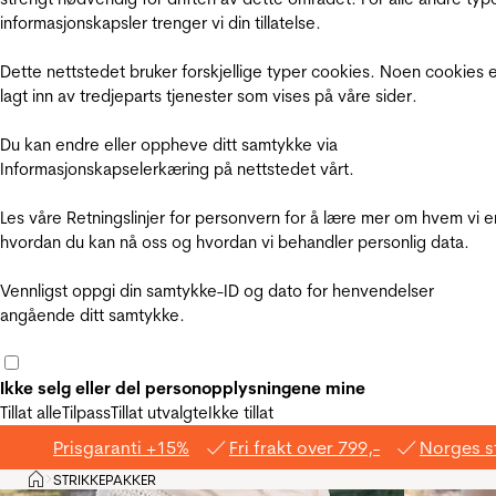
informasjonskapsler trenger vi din tillatelse.
Dette nettstedet bruker forskjellige typer cookies. Noen cookies 
lagt inn av tredjeparts tjenester som vises på våre sider.
Du kan endre eller oppheve ditt samtykke via
Informasjonskapselerkæring på nettstedet vårt.
Les våre Retningslinjer for personvern for å lære mer om hvem vi e
hvordan du kan nå oss og hvordan vi behandler personlig data.
Vennligst oppgi din samtykke-ID og dato for henvendelser
angående ditt samtykke.
Ikke selg eller del personopplysningene mine
Tillat alle
Tilpass
Tillat utvalgte
Ikke tillat
Prisgaranti +15%
Fri frakt over 799,-
Norges s
Hjem
STRIKKEPAKKER
>