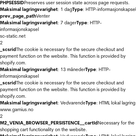
PHPSESSID
Preserves user session state across page requests.
Maksimal lagringsvarighet
: 1 dag
Type
: HTTP-informasjonskapse
prev_page_path
Venter
Maksimal lagringsvarighet
: 7 dager
Type
: HTTP-
informasjonskapsel
sc-static.net
2
_scsrid
The cookie is necessary for the secure checkout and
payment function on the website. This function is provided by
shopify.com.
Maksimal lagringsvarighet
: 13 måneder
Type
: HTTP-
informasjonskapsel
_scsrid
The cookie is necessary for the secure checkout and
payment function on the website. This function is provided by
shopify.com.
Maksimal lagringsvarighet
: Vedvarende
Type
: HTML lokal lagring
www.garnius.no
2
M2_VENIA_BROWSER_PERSISTENCE__cartId
Necessary for the
shopping cart functionality on the website.