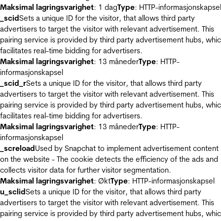
Maksimal lagringsvarighet
: 1 dag
Type
: HTTP-informasjonskapse
_scid
Sets a unique ID for the visitor, that allows third party
advertisers to target the visitor with relevant advertisement. This
pairing service is provided by third party advertisement hubs, whi
facilitates real-time bidding for advertisers.
Maksimal lagringsvarighet
: 13 måneder
Type
: HTTP-
informasjonskapsel
_scid_r
Sets a unique ID for the visitor, that allows third party
advertisers to target the visitor with relevant advertisement. This
pairing service is provided by third party advertisement hubs, whi
facilitates real-time bidding for advertisers.
Maksimal lagringsvarighet
: 13 måneder
Type
: HTTP-
informasjonskapsel
_screload
Used by Snapchat to implement advertisement content
on the website - The cookie detects the efficiency of the ads and
collects visitor data for further visitor segmentation.
Maksimal lagringsvarighet
: Økt
Type
: HTTP-informasjonskapsel
u_sclid
Sets a unique ID for the visitor, that allows third party
advertisers to target the visitor with relevant advertisement. This
pairing service is provided by third party advertisement hubs, whi