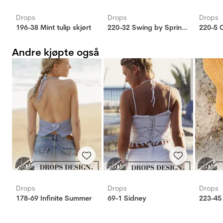
Drops
Drops
Drops
196-38 Mint tulip skjørt
220-32 Swing by Spring Skjørt
220-5 
Andre kjøpte også
Drops
Drops
Drops
178-69 Infinite Summer
69-1 Sidney