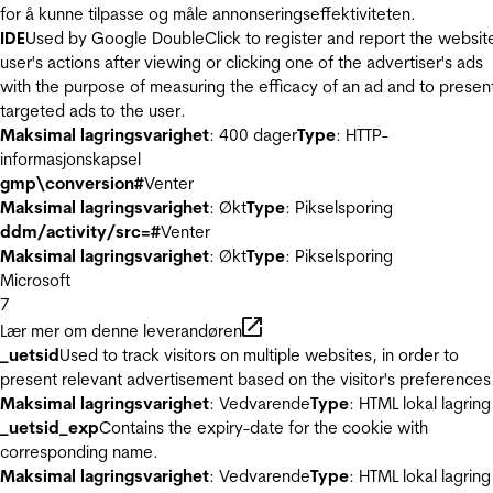
for å kunne tilpasse og måle annonseringseffektiviteten.
IDE
Used by Google DoubleClick to register and report the websit
user's actions after viewing or clicking one of the advertiser's ads
with the purpose of measuring the efficacy of an ad and to presen
targeted ads to the user.
Maksimal lagringsvarighet
: 400 dager
Type
: HTTP-
informasjonskapsel
gmp\conversion#
Venter
Maksimal lagringsvarighet
: Økt
Type
: Pikselsporing
ddm/activity/src=#
Venter
Maksimal lagringsvarighet
: Økt
Type
: Pikselsporing
Microsoft
7
Lær mer om denne leverandøren
_uetsid
Used to track visitors on multiple websites, in order to
present relevant advertisement based on the visitor's preferences
Maksimal lagringsvarighet
: Vedvarende
Type
: HTML lokal lagring
_uetsid_exp
Contains the expiry-date for the cookie with
corresponding name.
Maksimal lagringsvarighet
: Vedvarende
Type
: HTML lokal lagring