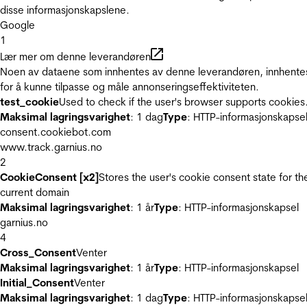
disse informasjonskapslene.
Google
1
Lær mer om denne leverandøren
Noen av dataene som innhentes av denne leverandøren, innhente
for å kunne tilpasse og måle annonseringseffektiviteten.
test_cookie
Used to check if the user's browser supports cookies
Maksimal lagringsvarighet
: 1 dag
Type
: HTTP-informasjonskapse
consent.cookiebot.com
www.track.garnius.no
2
CookieConsent [x2]
Stores the user's cookie consent state for th
current domain
Maksimal lagringsvarighet
: 1 år
Type
: HTTP-informasjonskapsel
garnius.no
4
Cross_Consent
Venter
Maksimal lagringsvarighet
: 1 år
Type
: HTTP-informasjonskapsel
Initial_Consent
Venter
Maksimal lagringsvarighet
: 1 dag
Type
: HTTP-informasjonskapse