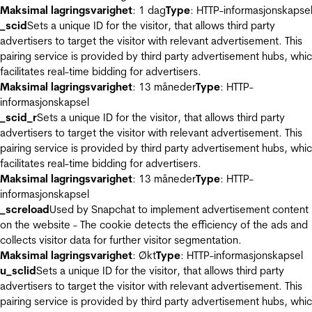
Maksimal lagringsvarighet
: 1 dag
Type
: HTTP-informasjonskapse
_scid
Sets a unique ID for the visitor, that allows third party
advertisers to target the visitor with relevant advertisement. This
pairing service is provided by third party advertisement hubs, whi
facilitates real-time bidding for advertisers.
Maksimal lagringsvarighet
: 13 måneder
Type
: HTTP-
informasjonskapsel
_scid_r
Sets a unique ID for the visitor, that allows third party
advertisers to target the visitor with relevant advertisement. This
pairing service is provided by third party advertisement hubs, whi
facilitates real-time bidding for advertisers.
Maksimal lagringsvarighet
: 13 måneder
Type
: HTTP-
informasjonskapsel
_screload
Used by Snapchat to implement advertisement content
on the website - The cookie detects the efficiency of the ads and
collects visitor data for further visitor segmentation.
Maksimal lagringsvarighet
: Økt
Type
: HTTP-informasjonskapsel
u_sclid
Sets a unique ID for the visitor, that allows third party
advertisers to target the visitor with relevant advertisement. This
pairing service is provided by third party advertisement hubs, whi