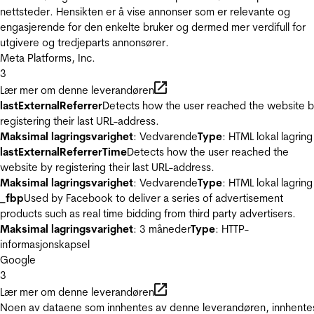
nettsteder. Hensikten er å vise annonser som er relevante og
engasjerende for den enkelte bruker og dermed mer verdifull for
utgivere og tredjeparts annonsører.
Meta Platforms, Inc.
3
Lær mer om denne leverandøren
lastExternalReferrer
Detects how the user reached the website 
registering their last URL-address.
Maksimal lagringsvarighet
: Vedvarende
Type
: HTML lokal lagring
lastExternalReferrerTime
Detects how the user reached the
website by registering their last URL-address.
Maksimal lagringsvarighet
: Vedvarende
Type
: HTML lokal lagring
_fbp
Used by Facebook to deliver a series of advertisement
products such as real time bidding from third party advertisers.
Maksimal lagringsvarighet
: 3 måneder
Type
: HTTP-
informasjonskapsel
Google
3
Lær mer om denne leverandøren
Noen av dataene som innhentes av denne leverandøren, innhente