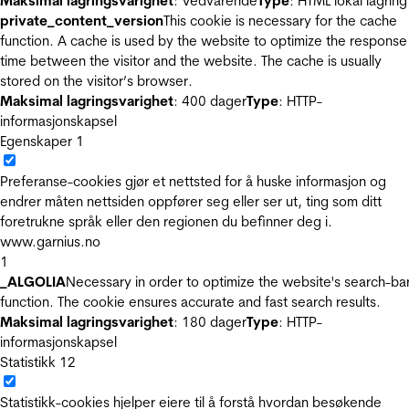
Maksimal lagringsvarighet
: Vedvarende
Type
: HTML lokal lagring
private_content_version
This cookie is necessary for the cache
function. A cache is used by the website to optimize the response
time between the visitor and the website. The cache is usually
stored on the visitor’s browser.
Maksimal lagringsvarighet
: 400 dager
Type
: HTTP-
informasjonskapsel
Egenskaper
1
Preferanse-cookies gjør et nettsted for å huske informasjon og
endrer måten nettsiden oppfører seg eller ser ut, ting som ditt
foretrukne språk eller den regionen du befinner deg i.
www.garnius.no
1
_ALGOLIA
Necessary in order to optimize the website's search-ba
function. The cookie ensures accurate and fast search results.
Maksimal lagringsvarighet
: 180 dager
Type
: HTTP-
informasjonskapsel
Statistikk
12
Statistikk-cookies hjelper eiere til å forstå hvordan besøkende