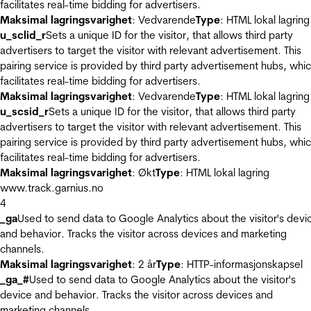
facilitates real-time bidding for advertisers.
Maksimal lagringsvarighet
: Vedvarende
Type
: HTML lokal lagring
u_sclid_r
Sets a unique ID for the visitor, that allows third party
advertisers to target the visitor with relevant advertisement. This
pairing service is provided by third party advertisement hubs, whi
facilitates real-time bidding for advertisers.
Maksimal lagringsvarighet
: Vedvarende
Type
: HTML lokal lagring
u_scsid_r
Sets a unique ID for the visitor, that allows third party
advertisers to target the visitor with relevant advertisement. This
pairing service is provided by third party advertisement hubs, whi
facilitates real-time bidding for advertisers.
Maksimal lagringsvarighet
: Økt
Type
: HTML lokal lagring
www.track.garnius.no
4
_ga
Used to send data to Google Analytics about the visitor's devi
and behavior. Tracks the visitor across devices and marketing
channels.
Maksimal lagringsvarighet
: 2 år
Type
: HTTP-informasjonskapsel
_ga_#
Used to send data to Google Analytics about the visitor's
device and behavior. Tracks the visitor across devices and
marketing channels.