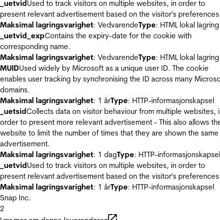
_uetvid
Used to track visitors on multiple websites, in order to
present relevant advertisement based on the visitor's preferences
Maksimal lagringsvarighet
: Vedvarende
Type
: HTML lokal lagring
_uetvid_exp
Contains the expiry-date for the cookie with
corresponding name.
Maksimal lagringsvarighet
: Vedvarende
Type
: HTML lokal lagring
MUID
Used widely by Microsoft as a unique user ID. The cookie
enables user tracking by synchronising the ID across many Microso
domains.
Maksimal lagringsvarighet
: 1 år
Type
: HTTP-informasjonskapsel
_uetsid
Collects data on visitor behaviour from multiple websites, 
order to present more relevant advertisement - This also allows th
website to limit the number of times that they are shown the same
advertisement.
Maksimal lagringsvarighet
: 1 dag
Type
: HTTP-informasjonskapse
_uetvid
Used to track visitors on multiple websites, in order to
present relevant advertisement based on the visitor's preferences
Maksimal lagringsvarighet
: 1 år
Type
: HTTP-informasjonskapsel
Snap Inc.
2