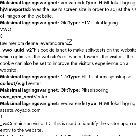
Maksimal lagringsvarighet
: Vedvarende
Type
: HTML lokal lagring
hjViewportId
Saves the user's screen size in order to adjust the si
of images on the website.
Maksimal lagringsvarighet
: Økt
Type
: HTML lokal lagring
VWO
3
Lær mer om denne leverandøren
_vwo_uuid_v2
This cookie is set to make split-tests on the websit
which optimizes the website's relevance towards the visitor – the
cookie can also be set to improve the visitor's experience on a
website.
Maksimal lagringsvarighet
: 1 år
Type
: HTTP-informasjonskapsel
collect/v.gif
Venter
Maksimal lagringsvarighet
: Økt
Type
: Pikselsporing
vwo_apm_sent
Venter
Maksimal lagringsvarighet
: Vedvarende
Type
: HTML lokal lagring
assets.voyado.com
1
_va
Contains an visitor ID. This is used to identify the visitor upon r
entry to the website.