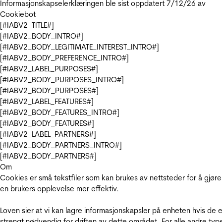
Informasjonskapselerklæringen ble sist oppdatert 7/12/26 av
Cookiebot
[#IABV2_TITLE#]
[#IABV2_BODY_INTRO#]
[#IABV2_BODY_LEGITIMATE_INTEREST_INTRO#]
[#IABV2_BODY_PREFERENCE_INTRO#]
[#IABV2_LABEL_PURPOSES#]
[#IABV2_BODY_PURPOSES_INTRO#]
[#IABV2_BODY_PURPOSES#]
[#IABV2_LABEL_FEATURES#]
[#IABV2_BODY_FEATURES_INTRO#]
[#IABV2_BODY_FEATURES#]
[#IABV2_LABEL_PARTNERS#]
[#IABV2_BODY_PARTNERS_INTRO#]
[#IABV2_BODY_PARTNERS#]
Om
Cookies er små tekstfiler som kan brukes av nettsteder for å gjøre
en brukers opplevelse mer effektiv.
Loven sier at vi kan lagre informasjonskapsler på enheten hvis de e
strengt nødvendig for driften av dette området. For alle andre typ