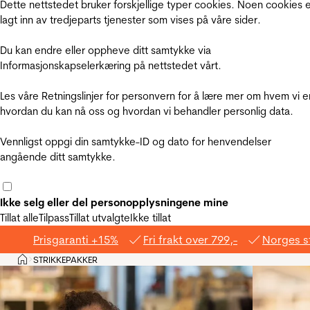
Dette nettstedet bruker forskjellige typer cookies. Noen cookies 
lagt inn av tredjeparts tjenester som vises på våre sider.
Du kan endre eller oppheve ditt samtykke via
Informasjonskapselerkæring på nettstedet vårt.
Les våre Retningslinjer for personvern for å lære mer om hvem vi e
hvordan du kan nå oss og hvordan vi behandler personlig data.
Vennligst oppgi din samtykke-ID og dato for henvendelser
angående ditt samtykke.
Ikke selg eller del personopplysningene mine
Tillat alle
Tilpass
Tillat utvalgte
Ikke tillat
Prisgaranti +15%
Fri frakt over 799,-
Norges s
Hjem
STRIKKEPAKKER
>