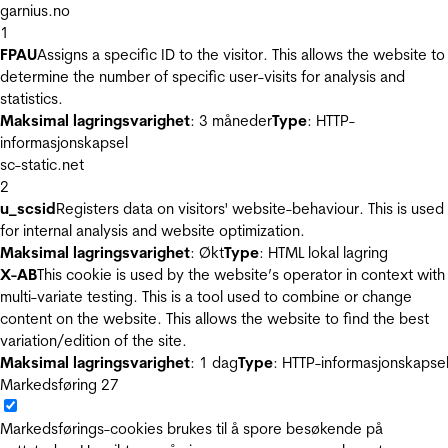
garnius.no
1
FPAU
Assigns a specific ID to the visitor. This allows the website to
determine the number of specific user-visits for analysis and
statistics.
Maksimal lagringsvarighet
: 3 måneder
Type
: HTTP-
informasjonskapsel
sc-static.net
2
u_scsid
Registers data on visitors' website-behaviour. This is used
for internal analysis and website optimization.
Maksimal lagringsvarighet
: Økt
Type
: HTML lokal lagring
X-AB
This cookie is used by the website’s operator in context with
multi-variate testing. This is a tool used to combine or change
content on the website. This allows the website to find the best
variation/edition of the site.
Maksimal lagringsvarighet
: 1 dag
Type
: HTTP-informasjonskapse
Markedsføring
27
Markedsførings-cookies brukes til å spore besøkende på