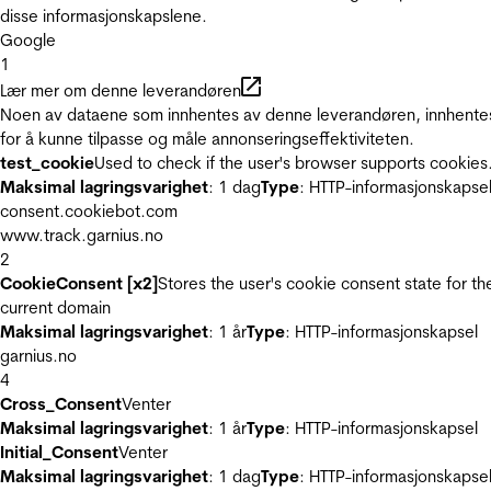
disse informasjonskapslene.
Google
1
Lær mer om denne leverandøren
Noen av dataene som innhentes av denne leverandøren, innhente
for å kunne tilpasse og måle annonseringseffektiviteten.
test_cookie
Used to check if the user's browser supports cookies
Maksimal lagringsvarighet
: 1 dag
Type
: HTTP-informasjonskapse
consent.cookiebot.com
www.track.garnius.no
2
CookieConsent [x2]
Stores the user's cookie consent state for th
current domain
Maksimal lagringsvarighet
: 1 år
Type
: HTTP-informasjonskapsel
garnius.no
4
Cross_Consent
Venter
Maksimal lagringsvarighet
: 1 år
Type
: HTTP-informasjonskapsel
Initial_Consent
Venter
Maksimal lagringsvarighet
: 1 dag
Type
: HTTP-informasjonskapse