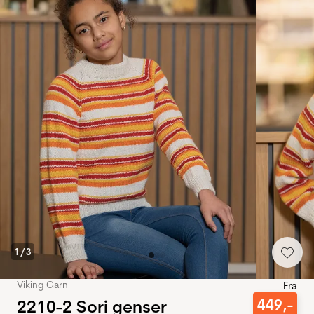
1
/
3
Viking Garn
Fra
2210-2 Sori genser
449
,-