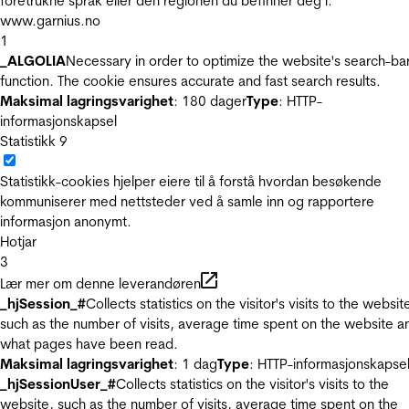
foretrukne språk eller den regionen du befinner deg i.
www.garnius.no
1
_ALGOLIA
Necessary in order to optimize the website's search-ba
function. The cookie ensures accurate and fast search results.
Maksimal lagringsvarighet
: 180 dager
Type
: HTTP-
informasjonskapsel
Statistikk
9
Statistikk-cookies hjelper eiere til å forstå hvordan besøkende
kommuniserer med nettsteder ved å samle inn og rapportere
informasjon anonymt.
Hotjar
3
Lær mer om denne leverandøren
_hjSession_#
Collects statistics on the visitor's visits to the websit
such as the number of visits, average time spent on the website a
what pages have been read.
Maksimal lagringsvarighet
: 1 dag
Type
: HTTP-informasjonskapse
_hjSessionUser_#
Collects statistics on the visitor's visits to the
website, such as the number of visits, average time spent on the