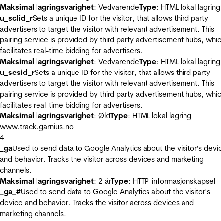
Maksimal lagringsvarighet
: Vedvarende
Type
: HTML lokal lagring
u_sclid_r
Sets a unique ID for the visitor, that allows third party
advertisers to target the visitor with relevant advertisement. This
pairing service is provided by third party advertisement hubs, whi
facilitates real-time bidding for advertisers.
Maksimal lagringsvarighet
: Vedvarende
Type
: HTML lokal lagring
u_scsid_r
Sets a unique ID for the visitor, that allows third party
advertisers to target the visitor with relevant advertisement. This
pairing service is provided by third party advertisement hubs, whi
facilitates real-time bidding for advertisers.
Maksimal lagringsvarighet
: Økt
Type
: HTML lokal lagring
www.track.garnius.no
4
_ga
Used to send data to Google Analytics about the visitor's devi
and behavior. Tracks the visitor across devices and marketing
channels.
Maksimal lagringsvarighet
: 2 år
Type
: HTTP-informasjonskapsel
_ga_#
Used to send data to Google Analytics about the visitor's
device and behavior. Tracks the visitor across devices and
marketing channels.