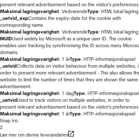
present relevant advertisement based on the visitor's preferences
Maksimal lagringsvarighet
: Vedvarende
Type
: HTML lokal lagring
_uetvid_exp
Contains the expiry-date for the cookie with
corresponding name.
Maksimal lagringsvarighet
: Vedvarende
Type
: HTML lokal lagring
MUID
Used widely by Microsoft as a unique user ID. The cookie
enables user tracking by synchronising the ID across many Microso
domains.
Maksimal lagringsvarighet
: 1 år
Type
: HTTP-informasjonskapsel
_uetsid
Collects data on visitor behaviour from multiple websites, 
order to present more relevant advertisement - This also allows th
website to limit the number of times that they are shown the same
advertisement.
Maksimal lagringsvarighet
: 1 dag
Type
: HTTP-informasjonskapse
_uetvid
Used to track visitors on multiple websites, in order to
present relevant advertisement based on the visitor's preferences
Maksimal lagringsvarighet
: 1 år
Type
: HTTP-informasjonskapsel
Snap Inc.
2
Lær mer om denne leverandøren