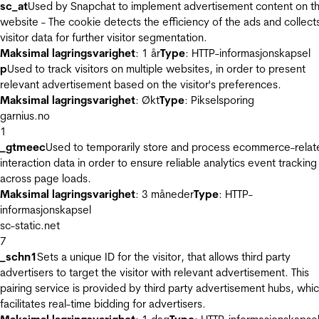
sc_at
Used by Snapchat to implement advertisement content on t
website - The cookie detects the efficiency of the ads and collect
visitor data for further visitor segmentation.
Maksimal lagringsvarighet
: 1 år
Type
: HTTP-informasjonskapsel
p
Used to track visitors on multiple websites, in order to present
relevant advertisement based on the visitor's preferences.
Maksimal lagringsvarighet
: Økt
Type
: Pikselsporing
garnius.no
1
_gtmeec
Used to temporarily store and process ecommerce-relat
interaction data in order to ensure reliable analytics event tracking
across page loads.
Maksimal lagringsvarighet
: 3 måneder
Type
: HTTP-
informasjonskapsel
sc-static.net
7
_schn1
Sets a unique ID for the visitor, that allows third party
advertisers to target the visitor with relevant advertisement. This
pairing service is provided by third party advertisement hubs, whi
facilitates real-time bidding for advertisers.