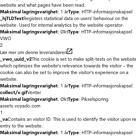
website and what pages have been read.
Maksimal lagringsvarighet
: 1 år
Type
: HTTP-informasjonskapsel
_hjTLDTest
Registers statistical data on users' behaviour on the
website. Used for internal analytics by the website operator.
Maksimal lagringsvarighet
: Økt
Type
: HTTP-informasjonskapsel
VWO
2
Lær mer om denne leverandøren
_vwo_uuid_v2
This cookie is set to make split-tests on the websit
which optimizes the website's relevance towards the visitor – the
cookie can also be set to improve the visitor's experience on a
website.
Maksimal lagringsvarighet
: 1 år
Type
: HTTP-informasjonskapsel
collect/v.gif
Venter
Maksimal lagringsvarighet
: Økt
Type
: Pikselsporing
assets.voyado.com
1
_va
Contains an visitor ID. This is used to identify the visitor upon r
entry to the website.
Maksimal lagringsvarighet
: 1 år
Type
: HTTP-informasjonskapsel