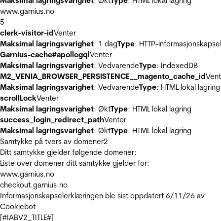
Maksimal lagringsvarighet
: Økt
Type
: HTML lokal lagring
www.garnius.no
5
clerk-visitor-id
Venter
Maksimal lagringsvarighet
: 1 dag
Type
: HTTP-informasjonskapse
Garnius-cache#apollogql
Venter
Maksimal lagringsvarighet
: Vedvarende
Type
: IndexedDB
M2_VENIA_BROWSER_PERSISTENCE__magento_cache_id
Vent
Maksimal lagringsvarighet
: Vedvarende
Type
: HTML lokal lagring
scrollLock
Venter
Maksimal lagringsvarighet
: Økt
Type
: HTML lokal lagring
success_login_redirect_path
Venter
Maksimal lagringsvarighet
: Økt
Type
: HTML lokal lagring
Samtykke på tvers av domener
2
Ditt samtykke gjelder følgende domener:
Liste over domener ditt samtykke gjelder for:
www.garnius.no
checkout.garnius.no
Informasjonskapselerklæringen ble sist oppdatert 6/11/26 av
Cookiebot
[#IABV2_TITLE#]