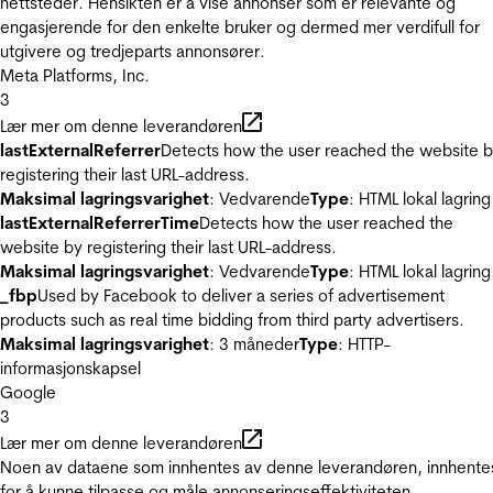
nettsteder. Hensikten er å vise annonser som er relevante og
engasjerende for den enkelte bruker og dermed mer verdifull for
utgivere og tredjeparts annonsører.
Meta Platforms, Inc.
3
Lær mer om denne leverandøren
lastExternalReferrer
Detects how the user reached the website 
registering their last URL-address.
Maksimal lagringsvarighet
: Vedvarende
Type
: HTML lokal lagring
lastExternalReferrerTime
Detects how the user reached the
website by registering their last URL-address.
Maksimal lagringsvarighet
: Vedvarende
Type
: HTML lokal lagring
_fbp
Used by Facebook to deliver a series of advertisement
products such as real time bidding from third party advertisers.
Maksimal lagringsvarighet
: 3 måneder
Type
: HTTP-
informasjonskapsel
Google
3
Lær mer om denne leverandøren
Noen av dataene som innhentes av denne leverandøren, innhente
for å kunne tilpasse og måle annonseringseffektiviteten.