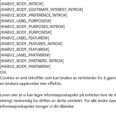
[#IABV2_BODY_INTRO#]
[#IABV2_BODY_LEGITIMATE_INTEREST_INTRO#]
[#IABV2_BODY_PREFERENCE_INTRO#]
[#IABV2_LABEL_PURPOSES#]
[#IABV2_BODY_PURPOSES_INTRO#]
[#IABV2_BODY_PURPOSES#]
[#IABV2_LABEL_FEATURES#]
[#IABV2_BODY_FEATURES_INTRO#]
[#IABV2_BODY_FEATURES#]
[#IABV2_LABEL_PARTNERS#]
[#IABV2_BODY_PARTNERS_INTRO#]
[#IABV2_BODY_PARTNERS#]
Om
Cookies er små tekstfiler som kan brukes av nettsteder for å gjøre
en brukers opplevelse mer effektiv.
Loven sier at vi kan lagre informasjonskapsler på enheten hvis de e
strengt nødvendig for driften av dette området. For alle andre typ
informasjonskapsler trenger vi din tillatelse.