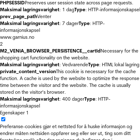
PHPSESSID
Preserves user session state across page requests.
Maksimal lagringsvarighet
: 1 dag
Type
: HTTP-informasjonskapse
prev_page_path
Venter
Maksimal lagringsvarighet
: 7 dager
Type
: HTTP-
informasjonskapsel
www.garnius.no
2
M2_VENIA_BROWSER_PERSISTENCE__cartId
Necessary for the
shopping cart functionality on the website.
Maksimal lagringsvarighet
: Vedvarende
Type
: HTML lokal lagring
private_content_version
This cookie is necessary for the cache
function. A cache is used by the website to optimize the response
time between the visitor and the website. The cache is usually
stored on the visitor’s browser.
Maksimal lagringsvarighet
: 400 dager
Type
: HTTP-
informasjonskapsel
Egenskaper
1
Preferanse-cookies gjør et nettsted for å huske informasjon og
endrer måten nettsiden oppfører seg eller ser ut, ting som ditt