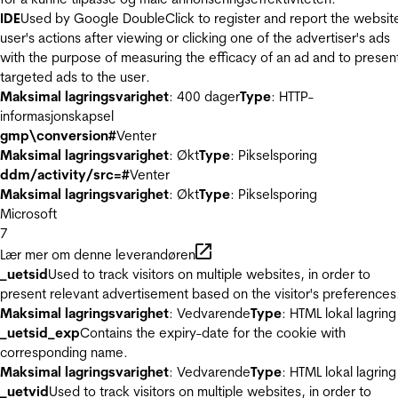
IDE
Used by Google DoubleClick to register and report the websit
user's actions after viewing or clicking one of the advertiser's ads
with the purpose of measuring the efficacy of an ad and to presen
targeted ads to the user.
Maksimal lagringsvarighet
: 400 dager
Type
: HTTP-
informasjonskapsel
gmp\conversion#
Venter
Maksimal lagringsvarighet
: Økt
Type
: Pikselsporing
ddm/activity/src=#
Venter
Maksimal lagringsvarighet
: Økt
Type
: Pikselsporing
Microsoft
7
Lær mer om denne leverandøren
_uetsid
Used to track visitors on multiple websites, in order to
present relevant advertisement based on the visitor's preferences
Maksimal lagringsvarighet
: Vedvarende
Type
: HTML lokal lagring
_uetsid_exp
Contains the expiry-date for the cookie with
corresponding name.
Maksimal lagringsvarighet
: Vedvarende
Type
: HTML lokal lagring
_uetvid
Used to track visitors on multiple websites, in order to