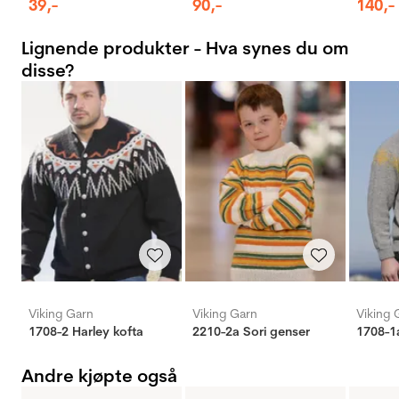
39
,-
90
,-
140
,-
Lignende produkter - Hva synes du om
disse?
Viking Garn
Viking Garn
Viking 
1708-2 Harley kofta
2210-2a Sori genser
1708-1
Andre kjøpte også