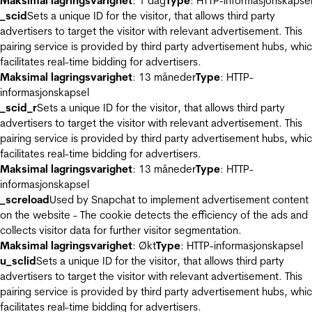
Maksimal lagringsvarighet
: 1 dag
Type
: HTTP-informasjonskapse
_scid
Sets a unique ID for the visitor, that allows third party
advertisers to target the visitor with relevant advertisement. This
pairing service is provided by third party advertisement hubs, whi
facilitates real-time bidding for advertisers.
Maksimal lagringsvarighet
: 13 måneder
Type
: HTTP-
informasjonskapsel
_scid_r
Sets a unique ID for the visitor, that allows third party
advertisers to target the visitor with relevant advertisement. This
pairing service is provided by third party advertisement hubs, whi
facilitates real-time bidding for advertisers.
Maksimal lagringsvarighet
: 13 måneder
Type
: HTTP-
informasjonskapsel
_screload
Used by Snapchat to implement advertisement content
on the website - The cookie detects the efficiency of the ads and
collects visitor data for further visitor segmentation.
Maksimal lagringsvarighet
: Økt
Type
: HTTP-informasjonskapsel
u_sclid
Sets a unique ID for the visitor, that allows third party
advertisers to target the visitor with relevant advertisement. This
pairing service is provided by third party advertisement hubs, whi
facilitates real-time bidding for advertisers.