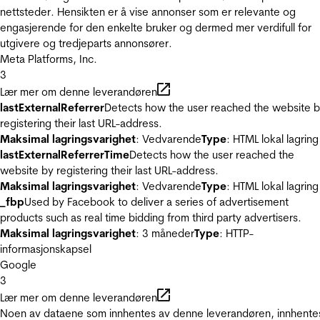
nettsteder. Hensikten er å vise annonser som er relevante og
engasjerende for den enkelte bruker og dermed mer verdifull for
utgivere og tredjeparts annonsører.
Meta Platforms, Inc.
3
Lær mer om denne leverandøren
lastExternalReferrer
Detects how the user reached the website 
registering their last URL-address.
Maksimal lagringsvarighet
: Vedvarende
Type
: HTML lokal lagring
lastExternalReferrerTime
Detects how the user reached the
website by registering their last URL-address.
Maksimal lagringsvarighet
: Vedvarende
Type
: HTML lokal lagring
_fbp
Used by Facebook to deliver a series of advertisement
products such as real time bidding from third party advertisers.
Maksimal lagringsvarighet
: 3 måneder
Type
: HTTP-
informasjonskapsel
Google
3
Lær mer om denne leverandøren
Noen av dataene som innhentes av denne leverandøren, innhente