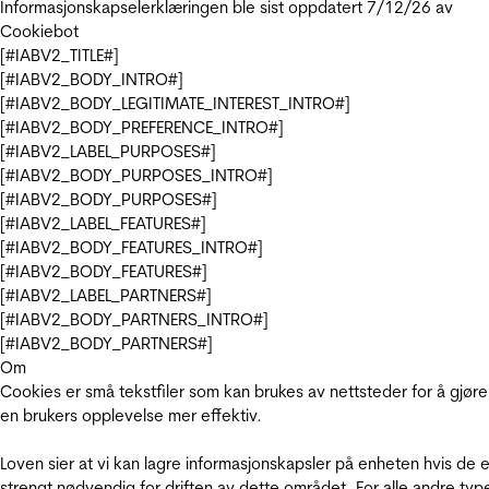
Informasjonskapselerklæringen ble sist oppdatert 7/12/26 av
Cookiebot
[#IABV2_TITLE#]
[#IABV2_BODY_INTRO#]
[#IABV2_BODY_LEGITIMATE_INTEREST_INTRO#]
[#IABV2_BODY_PREFERENCE_INTRO#]
[#IABV2_LABEL_PURPOSES#]
[#IABV2_BODY_PURPOSES_INTRO#]
[#IABV2_BODY_PURPOSES#]
[#IABV2_LABEL_FEATURES#]
[#IABV2_BODY_FEATURES_INTRO#]
[#IABV2_BODY_FEATURES#]
[#IABV2_LABEL_PARTNERS#]
[#IABV2_BODY_PARTNERS_INTRO#]
[#IABV2_BODY_PARTNERS#]
Om
Cookies er små tekstfiler som kan brukes av nettsteder for å gjøre
en brukers opplevelse mer effektiv.
Loven sier at vi kan lagre informasjonskapsler på enheten hvis de e
strengt nødvendig for driften av dette området. For alle andre typ