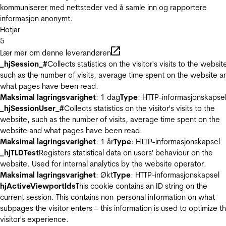
kommuniserer med nettsteder ved å samle inn og rapportere
informasjon anonymt.
Hotjar
5
Lær mer om denne leverandøren
_hjSession_#
Collects statistics on the visitor's visits to the websit
such as the number of visits, average time spent on the website a
what pages have been read.
Maksimal lagringsvarighet
: 1 dag
Type
: HTTP-informasjonskapse
_hjSessionUser_#
Collects statistics on the visitor's visits to the
website, such as the number of visits, average time spent on the
website and what pages have been read.
Maksimal lagringsvarighet
: 1 år
Type
: HTTP-informasjonskapsel
_hjTLDTest
Registers statistical data on users' behaviour on the
website. Used for internal analytics by the website operator.
Maksimal lagringsvarighet
: Økt
Type
: HTTP-informasjonskapsel
hjActiveViewportIds
This cookie contains an ID string on the
current session. This contains non-personal information on what
subpages the visitor enters – this information is used to optimize t
visitor's experience.