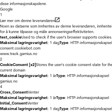
disse informasjonskapslene.
Google
1
Lær mer om denne leverandøren
Noen av dataene som innhentes av denne leverandøren, innhente
for å kunne tilpasse og måle annonseringseffektiviteten.
test_cookie
Used to check if the user's browser supports cookies
Maksimal lagringsvarighet
: 1 dag
Type
: HTTP-informasjonskapse
consent.cookiebot.com
www.track.garnius.no
2
CookieConsent [x2]
Stores the user's cookie consent state for th
current domain
Maksimal lagringsvarighet
: 1 år
Type
: HTTP-informasjonskapsel
garnius.no
4
Cross_Consent
Venter
Maksimal lagringsvarighet
: 1 år
Type
: HTTP-informasjonskapsel
Initial_Consent
Venter
Maksimal lagringsvarighet
: 1 dag
Type
: HTTP-informasjonskapse