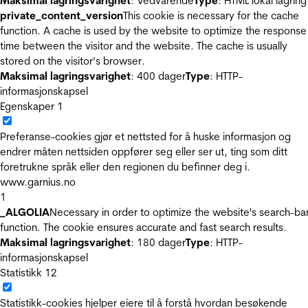
Maksimal lagringsvarighet
: Vedvarende
Type
: HTML lokal lagring
private_content_version
This cookie is necessary for the cache
function. A cache is used by the website to optimize the response
time between the visitor and the website. The cache is usually
stored on the visitor’s browser.
Maksimal lagringsvarighet
: 400 dager
Type
: HTTP-
informasjonskapsel
Egenskaper
1
Preferanse-cookies gjør et nettsted for å huske informasjon og
endrer måten nettsiden oppfører seg eller ser ut, ting som ditt
foretrukne språk eller den regionen du befinner deg i.
www.garnius.no
1
_ALGOLIA
Necessary in order to optimize the website's search-ba
function. The cookie ensures accurate and fast search results.
Maksimal lagringsvarighet
: 180 dager
Type
: HTTP-
informasjonskapsel
Statistikk
12
Statistikk-cookies hjelper eiere til å forstå hvordan besøkende