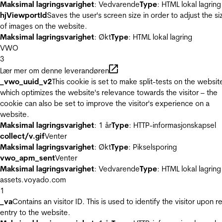
Maksimal lagringsvarighet
: Vedvarende
Type
: HTML lokal lagring
hjViewportId
Saves the user's screen size in order to adjust the si
of images on the website.
Maksimal lagringsvarighet
: Økt
Type
: HTML lokal lagring
VWO
3
Lær mer om denne leverandøren
_vwo_uuid_v2
This cookie is set to make split-tests on the websit
which optimizes the website's relevance towards the visitor – the
cookie can also be set to improve the visitor's experience on a
website.
Maksimal lagringsvarighet
: 1 år
Type
: HTTP-informasjonskapsel
collect/v.gif
Venter
Maksimal lagringsvarighet
: Økt
Type
: Pikselsporing
vwo_apm_sent
Venter
Maksimal lagringsvarighet
: Vedvarende
Type
: HTML lokal lagring
assets.voyado.com
1
_va
Contains an visitor ID. This is used to identify the visitor upon r
entry to the website.