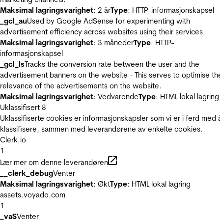
Maksimal lagringsvarighet
: 2 år
Type
: HTTP-informasjonskapsel
_gcl_au
Used by Google AdSense for experimenting with
advertisement efficiency across websites using their services.
Maksimal lagringsvarighet
: 3 måneder
Type
: HTTP-
informasjonskapsel
_gcl_ls
Tracks the conversion rate between the user and the
advertisement banners on the website - This serves to optimise th
relevance of the advertisements on the website.
Maksimal lagringsvarighet
: Vedvarende
Type
: HTML lokal lagring
Uklassifisert
8
Uklassifiserte cookies er informasjonskapsler som vi er i ferd med 
klassifisere, sammen med leverandørene av enkelte cookies.
Clerk.io
1
Lær mer om denne leverandøren
__clerk_debug
Venter
Maksimal lagringsvarighet
: Økt
Type
: HTML lokal lagring
assets.voyado.com
1
_vaS
Venter