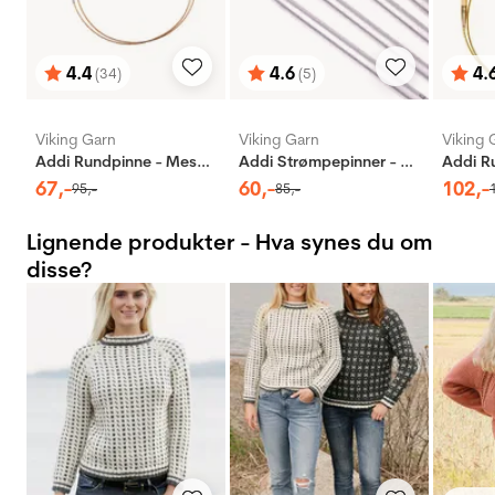
4.4
4.6
4.
(34)
(5)
Karakter:
av 5 mulige
Karakter:
av 5 mulige
Karak
av 5 
Viking Garn
Viking Garn
Viking 
Addi Rundpinne - Messing
Addi Strømpepinner - Aluminium
67
,-
60
,-
102
,-
95
,-
85
,-
Lignende produkter - Hva synes du om
disse?