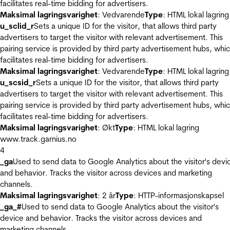
facilitates real-time bidding for advertisers.
Maksimal lagringsvarighet
: Vedvarende
Type
: HTML lokal lagring
u_sclid_r
Sets a unique ID for the visitor, that allows third party
advertisers to target the visitor with relevant advertisement. This
pairing service is provided by third party advertisement hubs, whi
facilitates real-time bidding for advertisers.
Maksimal lagringsvarighet
: Vedvarende
Type
: HTML lokal lagring
u_scsid_r
Sets a unique ID for the visitor, that allows third party
advertisers to target the visitor with relevant advertisement. This
pairing service is provided by third party advertisement hubs, whi
facilitates real-time bidding for advertisers.
Maksimal lagringsvarighet
: Økt
Type
: HTML lokal lagring
www.track.garnius.no
4
_ga
Used to send data to Google Analytics about the visitor's devi
and behavior. Tracks the visitor across devices and marketing
channels.
Maksimal lagringsvarighet
: 2 år
Type
: HTTP-informasjonskapsel
_ga_#
Used to send data to Google Analytics about the visitor's
device and behavior. Tracks the visitor across devices and
marketing channels.