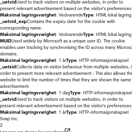
_uetvid
Used to track visitors on multiple websites, in order to
present relevant advertisement based on the visitor's preferences
Maksimal lagringsvarighet
: Vedvarende
Type
: HTML lokal lagring
_uetvid_exp
Contains the expiry-date for the cookie with
corresponding name.
Maksimal lagringsvarighet
: Vedvarende
Type
: HTML lokal lagring
MUID
Used widely by Microsoft as a unique user ID. The cookie
enables user tracking by synchronising the ID across many Microso
domains.
Maksimal lagringsvarighet
: 1 år
Type
: HTTP-informasjonskapsel
_uetsid
Collects data on visitor behaviour from multiple websites, 
order to present more relevant advertisement - This also allows th
website to limit the number of times that they are shown the same
advertisement.
Maksimal lagringsvarighet
: 1 dag
Type
: HTTP-informasjonskapse
_uetvid
Used to track visitors on multiple websites, in order to
present relevant advertisement based on the visitor's preferences
Maksimal lagringsvarighet
: 1 år
Type
: HTTP-informasjonskapsel
Snap Inc.
2