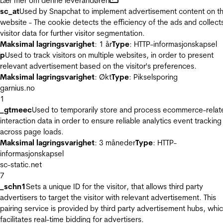
Lær mer om denne leverandøren
sc_at
Used by Snapchat to implement advertisement content on t
website - The cookie detects the efficiency of the ads and collect
visitor data for further visitor segmentation.
Maksimal lagringsvarighet
: 1 år
Type
: HTTP-informasjonskapsel
p
Used to track visitors on multiple websites, in order to present
relevant advertisement based on the visitor's preferences.
Maksimal lagringsvarighet
: Økt
Type
: Pikselsporing
garnius.no
1
_gtmeec
Used to temporarily store and process ecommerce-relat
interaction data in order to ensure reliable analytics event tracking
across page loads.
Maksimal lagringsvarighet
: 3 måneder
Type
: HTTP-
informasjonskapsel
sc-static.net
7
_schn1
Sets a unique ID for the visitor, that allows third party
advertisers to target the visitor with relevant advertisement. This
pairing service is provided by third party advertisement hubs, whi
facilitates real-time bidding for advertisers.