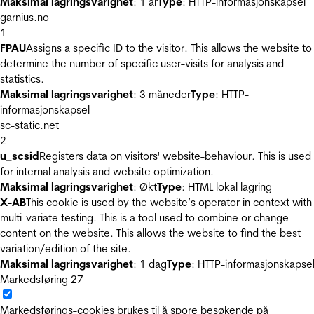
Maksimal lagringsvarighet
: 1 år
Type
: HTTP-informasjonskapsel
garnius.no
1
FPAU
Assigns a specific ID to the visitor. This allows the website to
determine the number of specific user-visits for analysis and
statistics.
Maksimal lagringsvarighet
: 3 måneder
Type
: HTTP-
informasjonskapsel
sc-static.net
2
u_scsid
Registers data on visitors' website-behaviour. This is used
for internal analysis and website optimization.
Maksimal lagringsvarighet
: Økt
Type
: HTML lokal lagring
X-AB
This cookie is used by the website’s operator in context with
multi-variate testing. This is a tool used to combine or change
content on the website. This allows the website to find the best
variation/edition of the site.
Maksimal lagringsvarighet
: 1 dag
Type
: HTTP-informasjonskapse
Markedsføring
27
Markedsførings-cookies brukes til å spore besøkende på