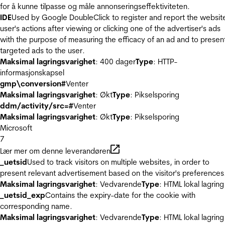
for å kunne tilpasse og måle annonseringseffektiviteten.
IDE
Used by Google DoubleClick to register and report the websit
user's actions after viewing or clicking one of the advertiser's ads
with the purpose of measuring the efficacy of an ad and to presen
targeted ads to the user.
Maksimal lagringsvarighet
: 400 dager
Type
: HTTP-
informasjonskapsel
gmp\conversion#
Venter
Maksimal lagringsvarighet
: Økt
Type
: Pikselsporing
ddm/activity/src=#
Venter
Maksimal lagringsvarighet
: Økt
Type
: Pikselsporing
Microsoft
7
Lær mer om denne leverandøren
_uetsid
Used to track visitors on multiple websites, in order to
present relevant advertisement based on the visitor's preferences
Maksimal lagringsvarighet
: Vedvarende
Type
: HTML lokal lagring
_uetsid_exp
Contains the expiry-date for the cookie with
corresponding name.
Maksimal lagringsvarighet
: Vedvarende
Type
: HTML lokal lagring