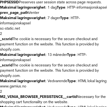
PHPSESSID
Preserves user session state across page requests.
Maksimal lagringsvarighet
: 1 dag
Type
: HTTP-informasjonskapse
prev_page_path
Venter
Maksimal lagringsvarighet
: 7 dager
Type
: HTTP-
informasjonskapsel
sc-static.net
2
_scsrid
The cookie is necessary for the secure checkout and
payment function on the website. This function is provided by
shopify.com.
Maksimal lagringsvarighet
: 13 måneder
Type
: HTTP-
informasjonskapsel
_scsrid
The cookie is necessary for the secure checkout and
payment function on the website. This function is provided by
shopify.com.
Maksimal lagringsvarighet
: Vedvarende
Type
: HTML lokal lagring
www.garnius.no
2
M2_VENIA_BROWSER_PERSISTENCE__cartId
Necessary for the
shopping cart functionality on the website.