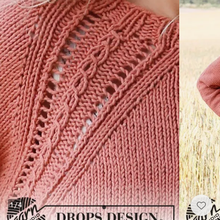
1
/
4