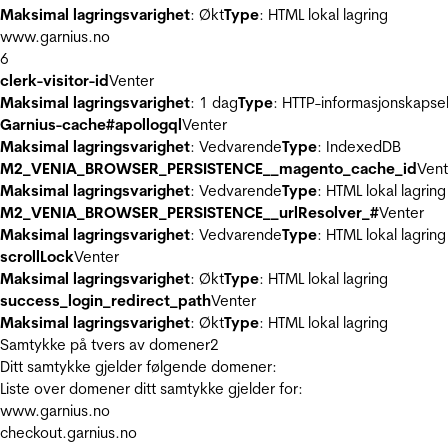
Maksimal lagringsvarighet
: Økt
Type
: HTML lokal lagring
www.garnius.no
6
clerk-visitor-id
Venter
Maksimal lagringsvarighet
: 1 dag
Type
: HTTP-informasjonskapse
Garnius-cache#apollogql
Venter
Maksimal lagringsvarighet
: Vedvarende
Type
: IndexedDB
M2_VENIA_BROWSER_PERSISTENCE__magento_cache_id
Vent
Maksimal lagringsvarighet
: Vedvarende
Type
: HTML lokal lagring
M2_VENIA_BROWSER_PERSISTENCE__urlResolver_#
Venter
Maksimal lagringsvarighet
: Vedvarende
Type
: HTML lokal lagring
scrollLock
Venter
Maksimal lagringsvarighet
: Økt
Type
: HTML lokal lagring
success_login_redirect_path
Venter
Maksimal lagringsvarighet
: Økt
Type
: HTML lokal lagring
Samtykke på tvers av domener
2
Ditt samtykke gjelder følgende domener:
Liste over domener ditt samtykke gjelder for:
www.garnius.no
checkout.garnius.no