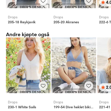
4.
Karak
av 5 
Drops
Drops
Drops
205-18 Reykjavik
205-20 Akranes
Andre kjøpte også
2.
Karak
av 5 
Drops
Drops
Drops
230-1 White Sails
199-54 Dive heklet bikinitopp
221-41