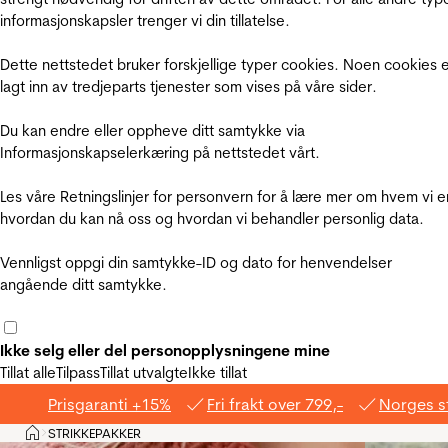
informasjonskapsler trenger vi din tillatelse.
Dette nettstedet bruker forskjellige typer cookies. Noen cookies 
lagt inn av tredjeparts tjenester som vises på våre sider.
Du kan endre eller oppheve ditt samtykke via
Informasjonskapselerkæring på nettstedet vårt.
Les våre Retningslinjer for personvern for å lære mer om hvem vi e
hvordan du kan nå oss og hvordan vi behandler personlig data.
Vennligst oppgi din samtykke-ID og dato for henvendelser
angående ditt samtykke.
Ikke selg eller del personopplysningene mine
Tillat alle
Tilpass
Tillat utvalgte
Ikke tillat
Prisgaranti +15%
Fri frakt over 799,-
Norges s
Hjem
STRIKKEPAKKER
>