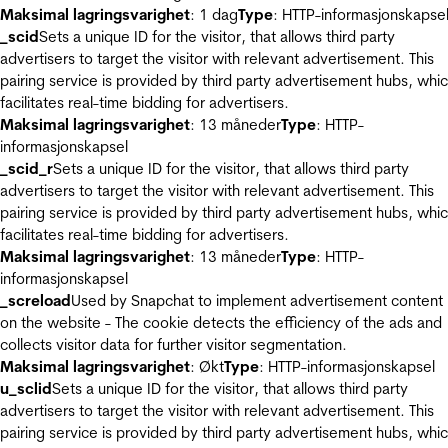
Maksimal lagringsvarighet
: 1 dag
Type
: HTTP-informasjonskapse
_scid
Sets a unique ID for the visitor, that allows third party
advertisers to target the visitor with relevant advertisement. This
pairing service is provided by third party advertisement hubs, whi
facilitates real-time bidding for advertisers.
Maksimal lagringsvarighet
: 13 måneder
Type
: HTTP-
informasjonskapsel
_scid_r
Sets a unique ID for the visitor, that allows third party
advertisers to target the visitor with relevant advertisement. This
pairing service is provided by third party advertisement hubs, whi
facilitates real-time bidding for advertisers.
Maksimal lagringsvarighet
: 13 måneder
Type
: HTTP-
informasjonskapsel
_screload
Used by Snapchat to implement advertisement content
on the website - The cookie detects the efficiency of the ads and
collects visitor data for further visitor segmentation.
Maksimal lagringsvarighet
: Økt
Type
: HTTP-informasjonskapsel
u_sclid
Sets a unique ID for the visitor, that allows third party
advertisers to target the visitor with relevant advertisement. This
pairing service is provided by third party advertisement hubs, whi