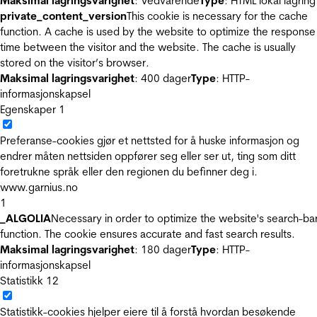
Maksimal lagringsvarighet
: Vedvarende
Type
: HTML lokal lagring
private_content_version
This cookie is necessary for the cache
function. A cache is used by the website to optimize the response
time between the visitor and the website. The cache is usually
stored on the visitor’s browser.
Maksimal lagringsvarighet
: 400 dager
Type
: HTTP-
informasjonskapsel
Egenskaper
1
Preferanse-cookies gjør et nettsted for å huske informasjon og
endrer måten nettsiden oppfører seg eller ser ut, ting som ditt
foretrukne språk eller den regionen du befinner deg i.
www.garnius.no
1
_ALGOLIA
Necessary in order to optimize the website's search-ba
function. The cookie ensures accurate and fast search results.
Maksimal lagringsvarighet
: 180 dager
Type
: HTTP-
informasjonskapsel
Statistikk
12
Statistikk-cookies hjelper eiere til å forstå hvordan besøkende