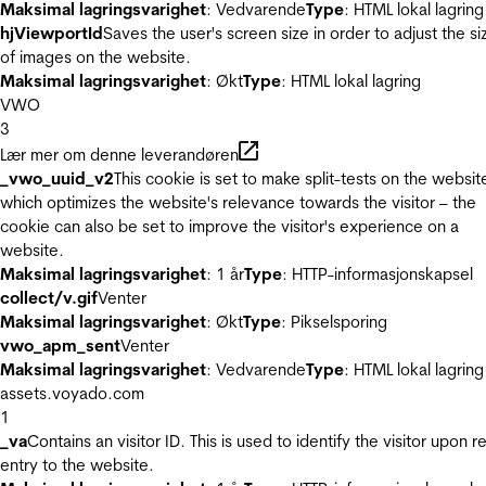
Maksimal lagringsvarighet
: Vedvarende
Type
: HTML lokal lagring
hjViewportId
Saves the user's screen size in order to adjust the si
of images on the website.
Maksimal lagringsvarighet
: Økt
Type
: HTML lokal lagring
VWO
3
Lær mer om denne leverandøren
_vwo_uuid_v2
This cookie is set to make split-tests on the websit
which optimizes the website's relevance towards the visitor – the
cookie can also be set to improve the visitor's experience on a
website.
Maksimal lagringsvarighet
: 1 år
Type
: HTTP-informasjonskapsel
collect/v.gif
Venter
Maksimal lagringsvarighet
: Økt
Type
: Pikselsporing
vwo_apm_sent
Venter
Maksimal lagringsvarighet
: Vedvarende
Type
: HTML lokal lagring
assets.voyado.com
1
_va
Contains an visitor ID. This is used to identify the visitor upon r
entry to the website.