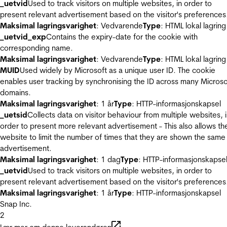
_uetvid
Used to track visitors on multiple websites, in order to
present relevant advertisement based on the visitor's preferences
Maksimal lagringsvarighet
: Vedvarende
Type
: HTML lokal lagring
_uetvid_exp
Contains the expiry-date for the cookie with
corresponding name.
Maksimal lagringsvarighet
: Vedvarende
Type
: HTML lokal lagring
MUID
Used widely by Microsoft as a unique user ID. The cookie
enables user tracking by synchronising the ID across many Microso
domains.
Maksimal lagringsvarighet
: 1 år
Type
: HTTP-informasjonskapsel
_uetsid
Collects data on visitor behaviour from multiple websites, 
order to present more relevant advertisement - This also allows th
website to limit the number of times that they are shown the same
advertisement.
Maksimal lagringsvarighet
: 1 dag
Type
: HTTP-informasjonskapse
_uetvid
Used to track visitors on multiple websites, in order to
present relevant advertisement based on the visitor's preferences
Maksimal lagringsvarighet
: 1 år
Type
: HTTP-informasjonskapsel
Snap Inc.
2