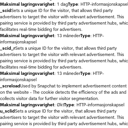
Maksimal lagringsvarighet
: 1 dag
Type
: HTTP-informasjonskapse
_scid
Sets a unique ID for the visitor, that allows third party
advertisers to target the visitor with relevant advertisement. This
pairing service is provided by third party advertisement hubs, whi
facilitates real-time bidding for advertisers.
Maksimal lagringsvarighet
: 13 måneder
Type
: HTTP-
informasjonskapsel
_scid_r
Sets a unique ID for the visitor, that allows third party
advertisers to target the visitor with relevant advertisement. This
pairing service is provided by third party advertisement hubs, whi
facilitates real-time bidding for advertisers.
Maksimal lagringsvarighet
: 13 måneder
Type
: HTTP-
informasjonskapsel
_screload
Used by Snapchat to implement advertisement content
on the website - The cookie detects the efficiency of the ads and
collects visitor data for further visitor segmentation.
Maksimal lagringsvarighet
: Økt
Type
: HTTP-informasjonskapsel
u_sclid
Sets a unique ID for the visitor, that allows third party
advertisers to target the visitor with relevant advertisement. This
pairing service is provided by third party advertisement hubs, whi