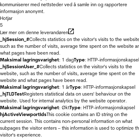
kommuniserer med nettsteder ved å samle inn og rapportere
informasjon anonymt.
Hotjar
5
Lær mer om denne leverandøren
_hjSession_#
Collects statistics on the visitor's visits to the websit
such as the number of visits, average time spent on the website a
what pages have been read.
Maksimal lagringsvarighet
: 1 dag
Type
: HTTP-informasjonskapse
_hjSessionUser_#
Collects statistics on the visitor's visits to the
website, such as the number of visits, average time spent on the
website and what pages have been read.
Maksimal lagringsvarighet
: 1 år
Type
: HTTP-informasjonskapsel
_hjTLDTest
Registers statistical data on users' behaviour on the
website. Used for internal analytics by the website operator.
Maksimal lagringsvarighet
: Økt
Type
: HTTP-informasjonskapsel
hjActiveViewportIds
This cookie contains an ID string on the
current session. This contains non-personal information on what
subpages the visitor enters – this information is used to optimize t
visitor's experience.