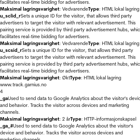
facilitates real-time bidding for advertisers.
Maksimal lagringsvarighet
: Vedvarende
Type
: HTML lokal lagring
u_sclid_r
Sets a unique ID for the visitor, that allows third party
advertisers to target the visitor with relevant advertisement. This
pairing service is provided by third party advertisement hubs, whi
facilitates real-time bidding for advertisers.
Maksimal lagringsvarighet
: Vedvarende
Type
: HTML lokal lagring
u_scsid_r
Sets a unique ID for the visitor, that allows third party
advertisers to target the visitor with relevant advertisement. This
pairing service is provided by third party advertisement hubs, whi
facilitates real-time bidding for advertisers.
Maksimal lagringsvarighet
: Økt
Type
: HTML lokal lagring
www.track.garnius.no
4
_ga
Used to send data to Google Analytics about the visitor's devi
and behavior. Tracks the visitor across devices and marketing
channels.
Maksimal lagringsvarighet
: 2 år
Type
: HTTP-informasjonskapsel
_ga_#
Used to send data to Google Analytics about the visitor's
device and behavior. Tracks the visitor across devices and
marketing channels.