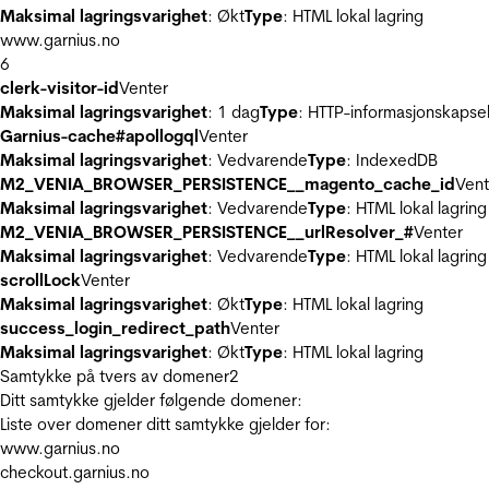
Maksimal lagringsvarighet
: Økt
Type
: HTML lokal lagring
www.garnius.no
6
clerk-visitor-id
Venter
Maksimal lagringsvarighet
: 1 dag
Type
: HTTP-informasjonskapse
Garnius-cache#apollogql
Venter
Maksimal lagringsvarighet
: Vedvarende
Type
: IndexedDB
M2_VENIA_BROWSER_PERSISTENCE__magento_cache_id
Vent
Maksimal lagringsvarighet
: Vedvarende
Type
: HTML lokal lagring
M2_VENIA_BROWSER_PERSISTENCE__urlResolver_#
Venter
Maksimal lagringsvarighet
: Vedvarende
Type
: HTML lokal lagring
scrollLock
Venter
Maksimal lagringsvarighet
: Økt
Type
: HTML lokal lagring
success_login_redirect_path
Venter
Maksimal lagringsvarighet
: Økt
Type
: HTML lokal lagring
Samtykke på tvers av domener
2
Ditt samtykke gjelder følgende domener:
Liste over domener ditt samtykke gjelder for:
www.garnius.no
checkout.garnius.no