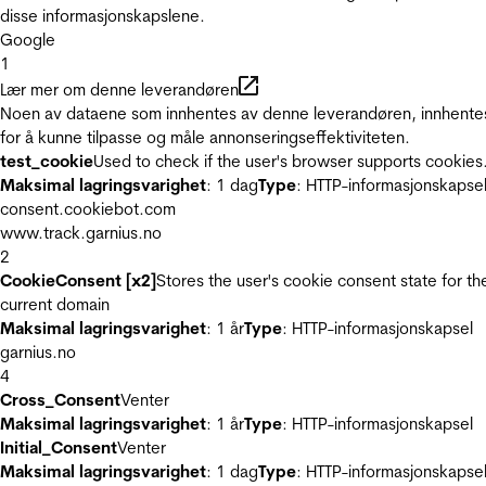
disse informasjonskapslene.
Google
1
Lær mer om denne leverandøren
Noen av dataene som innhentes av denne leverandøren, innhente
for å kunne tilpasse og måle annonseringseffektiviteten.
test_cookie
Used to check if the user's browser supports cookies
Maksimal lagringsvarighet
: 1 dag
Type
: HTTP-informasjonskapse
consent.cookiebot.com
www.track.garnius.no
2
CookieConsent [x2]
Stores the user's cookie consent state for th
current domain
Maksimal lagringsvarighet
: 1 år
Type
: HTTP-informasjonskapsel
garnius.no
4
Cross_Consent
Venter
Maksimal lagringsvarighet
: 1 år
Type
: HTTP-informasjonskapsel
Initial_Consent
Venter
Maksimal lagringsvarighet
: 1 dag
Type
: HTTP-informasjonskapse