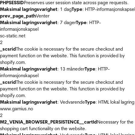
PHPSESSID
Preserves user session state across page requests.
Maksimal lagringsvarighet
: 1 dag
Type
: HTTP-informasjonskapse
prev_page_path
Venter
Maksimal lagringsvarighet
: 7 dager
Type
: HTTP-
informasjonskapsel
sc-static.net
2
_scsrid
The cookie is necessary for the secure checkout and
payment function on the website. This function is provided by
shopify.com.
Maksimal lagringsvarighet
: 13 måneder
Type
: HTTP-
informasjonskapsel
_scsrid
The cookie is necessary for the secure checkout and
payment function on the website. This function is provided by
shopify.com.
Maksimal lagringsvarighet
: Vedvarende
Type
: HTML lokal lagring
www.garnius.no
2
M2_VENIA_BROWSER_PERSISTENCE__cartId
Necessary for the
shopping cart functionality on the website.