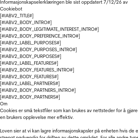
Informasjonskapselerklæringen ble sist oppdatert 7/12/26 av
Cookiebot
[#IABV2_TITLE#]
[#IABV2_BODY_INTRO#]
[#IABV2_BODY_LEGITIMATE_INTEREST_INTRO#]
[#IABV2_BODY_PREFERENCE_INTRO#]
[#IABV2_LABEL_PURPOSES#]
[#IABV2_BODY_PURPOSES_INTRO#]
[#IABV2_BODY_PURPOSES#]
[#IABV2_LABEL_FEATURES#]
[#IABV2_BODY_FEATURES_INTRO#]
[#IABV2_BODY_FEATURES#]
[#IABV2_LABEL_PARTNERS#]
[#IABV2_BODY_PARTNERS_INTRO#]
[#IABV2_BODY_PARTNERS#]
Om
Cookies er små tekstfiler som kan brukes av nettsteder for å gjøre
en brukers opplevelse mer effektiv.
Loven sier at vi kan lagre informasjonskapsler på enheten hvis de e
strengt nødvendig for driften av dette området. For alle andre typ