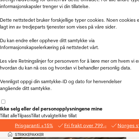
informasjonskapsler trenger vi din tillatelse.
Dette nettstedet bruker forskjellige typer cookies. Noen cookies 
lagt inn av tredjeparts tjenester som vises på våre sider.
Du kan endre eller oppheve ditt samtykke via
Informasjonskapselerkæring på nettstedet vårt.
Les våre Retningslinjer for personvern for å lære mer om hvem vi e
hvordan du kan nå oss og hvordan vi behandler personlig data.
Vennligst oppgi din samtykke-ID og dato for henvendelser
angående ditt samtykke.
Ikke selg eller del personopplysningene mine
Tillat alle
Tilpass
Tillat utvalgte
Ikke tillat
Prisgaranti +15%
Fri frakt over 799,-
Norges s
Hjem
STRIKKEPAKKER
>