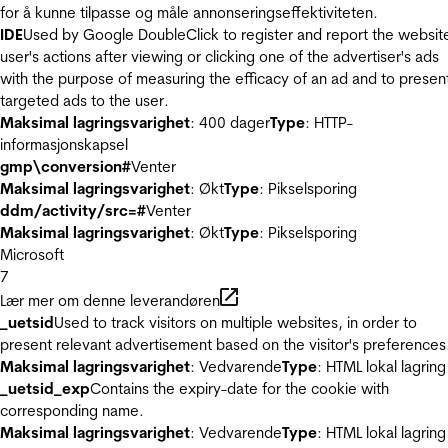
for å kunne tilpasse og måle annonseringseffektiviteten.
IDE
Used by Google DoubleClick to register and report the websit
user's actions after viewing or clicking one of the advertiser's ads
with the purpose of measuring the efficacy of an ad and to presen
targeted ads to the user.
Maksimal lagringsvarighet
: 400 dager
Type
: HTTP-
informasjonskapsel
gmp\conversion#
Venter
Maksimal lagringsvarighet
: Økt
Type
: Pikselsporing
ddm/activity/src=#
Venter
Maksimal lagringsvarighet
: Økt
Type
: Pikselsporing
Microsoft
7
Lær mer om denne leverandøren
_uetsid
Used to track visitors on multiple websites, in order to
present relevant advertisement based on the visitor's preferences
Maksimal lagringsvarighet
: Vedvarende
Type
: HTML lokal lagring
_uetsid_exp
Contains the expiry-date for the cookie with
corresponding name.
Maksimal lagringsvarighet
: Vedvarende
Type
: HTML lokal lagring