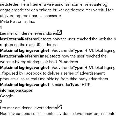
nettsteder. Hensikten er å vise annonser som er relevante og
engasjerende for den enkelte bruker og dermed mer verdifull for
utgivere og tredjeparts annonsører.
Meta Platforms, Inc.
3
Lær mer om denne leverandøren
lastExternalReferrer
Detects how the user reached the website 
registering their last URL-address.
Maksimal lagringsvarighet
: Vedvarende
Type
: HTML lokal lagring
lastExternalReferrerTime
Detects how the user reached the
website by registering their last URL-address.
Maksimal lagringsvarighet
: Vedvarende
Type
: HTML lokal lagring
_fbp
Used by Facebook to deliver a series of advertisement
products such as real time bidding from third party advertisers.
Maksimal lagringsvarighet
: 3 måneder
Type
: HTTP-
informasjonskapsel
Google
3
Lær mer om denne leverandøren
Noen av dataene som innhentes av denne leverandøren, innhente