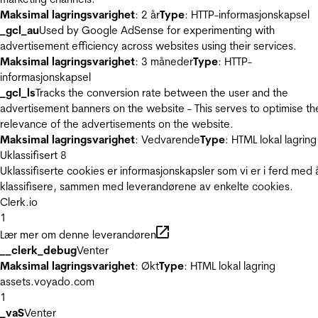
Maksimal lagringsvarighet
: 2 år
Type
: HTTP-informasjonskapsel
_gcl_au
Used by Google AdSense for experimenting with
advertisement efficiency across websites using their services.
Maksimal lagringsvarighet
: 3 måneder
Type
: HTTP-
informasjonskapsel
_gcl_ls
Tracks the conversion rate between the user and the
advertisement banners on the website - This serves to optimise th
relevance of the advertisements on the website.
Maksimal lagringsvarighet
: Vedvarende
Type
: HTML lokal lagring
Uklassifisert
8
Uklassifiserte cookies er informasjonskapsler som vi er i ferd med 
klassifisere, sammen med leverandørene av enkelte cookies.
Clerk.io
1
Lær mer om denne leverandøren
__clerk_debug
Venter
Maksimal lagringsvarighet
: Økt
Type
: HTML lokal lagring
assets.voyado.com
1
_vaS
Venter