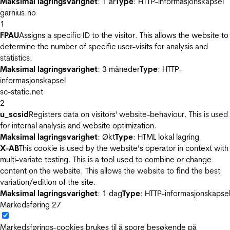
Maksimal lagringsvarighet
: 1 år
Type
: HTTP-informasjonskapsel
garnius.no
1
FPAU
Assigns a specific ID to the visitor. This allows the website to
determine the number of specific user-visits for analysis and
statistics.
Maksimal lagringsvarighet
: 3 måneder
Type
: HTTP-
informasjonskapsel
sc-static.net
2
u_scsid
Registers data on visitors' website-behaviour. This is used
for internal analysis and website optimization.
Maksimal lagringsvarighet
: Økt
Type
: HTML lokal lagring
X-AB
This cookie is used by the website’s operator in context with
multi-variate testing. This is a tool used to combine or change
content on the website. This allows the website to find the best
variation/edition of the site.
Maksimal lagringsvarighet
: 1 dag
Type
: HTTP-informasjonskapse
Markedsføring
27
Markedsførings-cookies brukes til å spore besøkende på