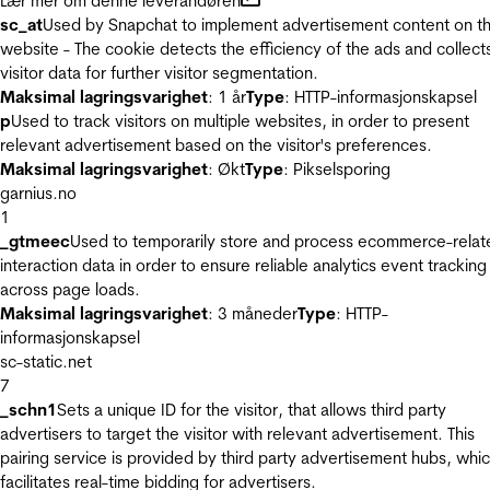
Lær mer om denne leverandøren
sc_at
Used by Snapchat to implement advertisement content on t
website - The cookie detects the efficiency of the ads and collect
visitor data for further visitor segmentation.
Maksimal lagringsvarighet
: 1 år
Type
: HTTP-informasjonskapsel
p
Used to track visitors on multiple websites, in order to present
relevant advertisement based on the visitor's preferences.
Maksimal lagringsvarighet
: Økt
Type
: Pikselsporing
garnius.no
1
_gtmeec
Used to temporarily store and process ecommerce-relat
interaction data in order to ensure reliable analytics event tracking
across page loads.
Maksimal lagringsvarighet
: 3 måneder
Type
: HTTP-
informasjonskapsel
sc-static.net
7
_schn1
Sets a unique ID for the visitor, that allows third party
advertisers to target the visitor with relevant advertisement. This
pairing service is provided by third party advertisement hubs, whi
facilitates real-time bidding for advertisers.