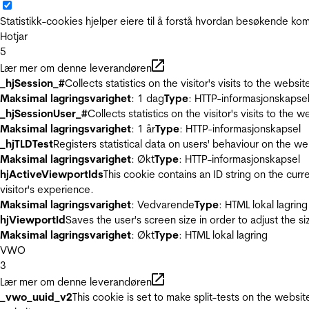
Statistikk-cookies hjelper eiere til å forstå hvordan besøkende 
Hotjar
5
Lær mer om denne leverandøren
_hjSession_#
Collects statistics on the visitor's visits to the we
Maksimal lagringsvarighet
: 1 dag
Type
: HTTP-informasjonskapse
_hjSessionUser_#
Collects statistics on the visitor's visits to t
Maksimal lagringsvarighet
: 1 år
Type
: HTTP-informasjonskapsel
_hjTLDTest
Registers statistical data on users' behaviour on the we
Maksimal lagringsvarighet
: Økt
Type
: HTTP-informasjonskapsel
hjActiveViewportIds
This cookie contains an ID string on the curr
visitor's experience.
Maksimal lagringsvarighet
: Vedvarende
Type
: HTML lokal lagring
hjViewportId
Saves the user's screen size in order to adjust the s
Maksimal lagringsvarighet
: Økt
Type
: HTML lokal lagring
VWO
3
Lær mer om denne leverandøren
_vwo_uuid_v2
This cookie is set to make split-tests on the websi