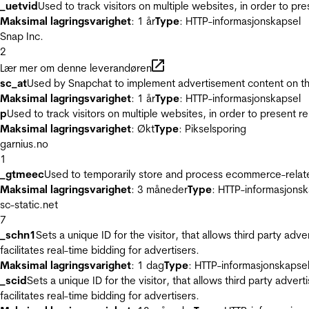
_uetvid
Used to track visitors on multiple websites, in order to pr
Maksimal lagringsvarighet
: 1 år
Type
: HTTP-informasjonskapsel
Snap Inc.
2
Lær mer om denne leverandøren
sc_at
Used by Snapchat to implement advertisement content on the w
Maksimal lagringsvarighet
: 1 år
Type
: HTTP-informasjonskapsel
p
Used to track visitors on multiple websites, in order to present 
Maksimal lagringsvarighet
: Økt
Type
: Pikselsporing
garnius.no
1
_gtmeec
Used to temporarily store and process ecommerce-related 
Maksimal lagringsvarighet
: 3 måneder
Type
: HTTP-informasjonsk
sc-static.net
7
_schn1
Sets a unique ID for the visitor, that allows third party adv
facilitates real-time bidding for advertisers.
Maksimal lagringsvarighet
: 1 dag
Type
: HTTP-informasjonskapse
_scid
Sets a unique ID for the visitor, that allows third party adver
facilitates real-time bidding for advertisers.