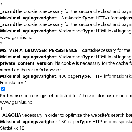
2
_scsrid
The cookie is necessary for the secure checkout and payme
Maksimal lagringsvarighet
: 13 måneder
Type
: HTTP-informasjon
_scsrid
The cookie is necessary for the secure checkout and payme
Maksimal lagringsvarighet
: Vedvarende
Type
: HTML lokal lagring
www.garnius.no
2
M2_VENIA_BROWSER_PERSISTENCE__cartId
Necessary for the 
Maksimal lagringsvarighet
: Vedvarende
Type
: HTML lokal lagring
private_content_version
This cookie is necessary for the cache 
stored on the visitor’s browser.
Maksimal lagringsvarighet
: 400 dager
Type
: HTTP-informasjonsk
Egenskaper
1
Preferanse-cookies gjør et nettsted for å huske informasjon og end
www.garnius.no
1
_ALGOLIA
Necessary in order to optimize the website's search-bar
Maksimal lagringsvarighet
: 180 dager
Type
: HTTP-informasjonsk
Statistikk
12