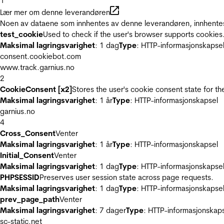
1
Lær mer om denne leverandøren
Noen av dataene som innhentes av denne leverandøren, innhentes 
test_cookie
Used to check if the user's browser supports cookies
Maksimal lagringsvarighet
: 1 dag
Type
: HTTP-informasjonskapse
consent.cookiebot.com
www.track.garnius.no
2
CookieConsent [x2]
Stores the user's cookie consent state for t
Maksimal lagringsvarighet
: 1 år
Type
: HTTP-informasjonskapsel
garnius.no
4
Cross_Consent
Venter
Maksimal lagringsvarighet
: 1 år
Type
: HTTP-informasjonskapsel
Initial_Consent
Venter
Maksimal lagringsvarighet
: 1 dag
Type
: HTTP-informasjonskapse
PHPSESSID
Preserves user session state across page requests.
Maksimal lagringsvarighet
: 1 dag
Type
: HTTP-informasjonskapse
prev_page_path
Venter
Maksimal lagringsvarighet
: 7 dager
Type
: HTTP-informasjonskap
sc-static.net