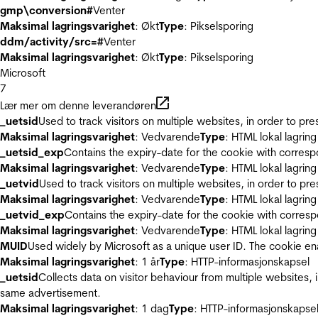
gmp\conversion#
Venter
Maksimal lagringsvarighet
: Økt
Type
: Pikselsporing
ddm/activity/src=#
Venter
Maksimal lagringsvarighet
: Økt
Type
: Pikselsporing
Microsoft
7
Lær mer om denne leverandøren
_uetsid
Used to track visitors on multiple websites, in order to pr
Maksimal lagringsvarighet
: Vedvarende
Type
: HTML lokal lagring
_uetsid_exp
Contains the expiry-date for the cookie with corres
Maksimal lagringsvarighet
: Vedvarende
Type
: HTML lokal lagring
_uetvid
Used to track visitors on multiple websites, in order to pr
Maksimal lagringsvarighet
: Vedvarende
Type
: HTML lokal lagring
_uetvid_exp
Contains the expiry-date for the cookie with corres
Maksimal lagringsvarighet
: Vedvarende
Type
: HTML lokal lagring
MUID
Used widely by Microsoft as a unique user ID. The cookie en
Maksimal lagringsvarighet
: 1 år
Type
: HTTP-informasjonskapsel
_uetsid
Collects data on visitor behaviour from multiple websites, 
same advertisement.
Maksimal lagringsvarighet
: 1 dag
Type
: HTTP-informasjonskapse