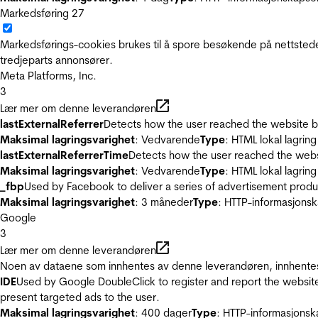
Markedsføring
27
Markedsførings-cookies brukes til å spore besøkende på nettstede
tredjeparts annonsører.
Meta Platforms, Inc.
3
Lær mer om denne leverandøren
lastExternalReferrer
Detects how the user reached the website by 
Maksimal lagringsvarighet
: Vedvarende
Type
: HTML lokal lagring
lastExternalReferrerTime
Detects how the user reached the websi
Maksimal lagringsvarighet
: Vedvarende
Type
: HTML lokal lagring
_fbp
Used by Facebook to deliver a series of advertisement product
Maksimal lagringsvarighet
: 3 måneder
Type
: HTTP-informasjonsk
Google
3
Lær mer om denne leverandøren
Noen av dataene som innhentes av denne leverandøren, innhentes 
IDE
Used by Google DoubleClick to register and report the website u
present targeted ads to the user.
Maksimal lagringsvarighet
: 400 dager
Type
: HTTP-informasjonsk