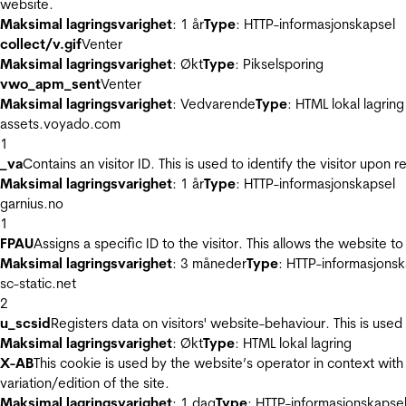
website.
Maksimal lagringsvarighet
: 1 år
Type
: HTTP-informasjonskapsel
collect/v.gif
Venter
Maksimal lagringsvarighet
: Økt
Type
: Pikselsporing
vwo_apm_sent
Venter
Maksimal lagringsvarighet
: Vedvarende
Type
: HTML lokal lagring
assets.voyado.com
1
_va
Contains an visitor ID. This is used to identify the visitor upon 
Maksimal lagringsvarighet
: 1 år
Type
: HTTP-informasjonskapsel
garnius.no
1
FPAU
Assigns a specific ID to the visitor. This allows the website to
Maksimal lagringsvarighet
: 3 måneder
Type
: HTTP-informasjonsk
sc-static.net
2
u_scsid
Registers data on visitors' website-behaviour. This is used 
Maksimal lagringsvarighet
: Økt
Type
: HTML lokal lagring
X-AB
This cookie is used by the website’s operator in context with 
variation/edition of the site.
Maksimal lagringsvarighet
: 1 dag
Type
: HTTP-informasjonskapse