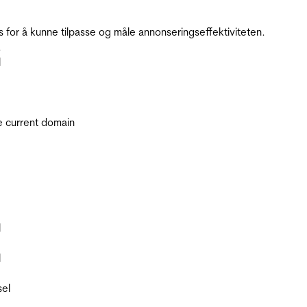
for å kunne tilpasse og måle annonseringseffektiviteten.
.
l
he current domain
l
l
sel