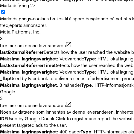
Markedsføring
27
Markedsførings-cookies brukes til å spore besøkende på nettstede
tredjeparts annonsører.
Meta Platforms, Inc.
3
Lær mer om denne leverandøren
lastExternalReferrer
Detects how the user reached the website by 
Maksimal lagringsvarighet
: Vedvarende
Type
: HTML lokal lagring
lastExternalReferrerTime
Detects how the user reached the websi
Maksimal lagringsvarighet
: Vedvarende
Type
: HTML lokal lagring
_fbp
Used by Facebook to deliver a series of advertisement product
Maksimal lagringsvarighet
: 3 måneder
Type
: HTTP-informasjonsk
Google
3
Lær mer om denne leverandøren
Noen av dataene som innhentes av denne leverandøren, innhentes 
IDE
Used by Google DoubleClick to register and report the website u
present targeted ads to the user.
Maksimal lagringsvarighet
: 400 dager
Type
: HTTP-informasjonsk