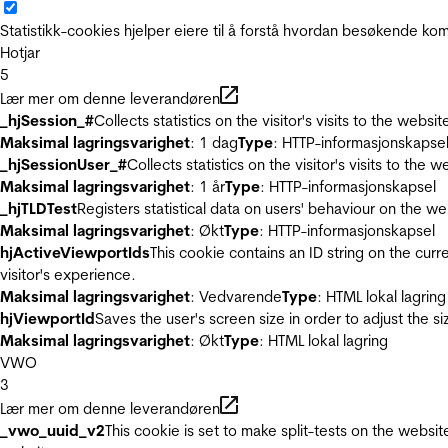
Statistikk-cookies hjelper eiere til å forstå hvordan besøkende 
Hotjar
5
Lær mer om denne leverandøren
_hjSession_#
Collects statistics on the visitor's visits to the we
Maksimal lagringsvarighet
: 1 dag
Type
: HTTP-informasjonskapse
_hjSessionUser_#
Collects statistics on the visitor's visits to t
Maksimal lagringsvarighet
: 1 år
Type
: HTTP-informasjonskapsel
_hjTLDTest
Registers statistical data on users' behaviour on the we
Maksimal lagringsvarighet
: Økt
Type
: HTTP-informasjonskapsel
hjActiveViewportIds
This cookie contains an ID string on the curr
visitor's experience.
Maksimal lagringsvarighet
: Vedvarende
Type
: HTML lokal lagring
hjViewportId
Saves the user's screen size in order to adjust the s
Maksimal lagringsvarighet
: Økt
Type
: HTML lokal lagring
VWO
3
Lær mer om denne leverandøren
_vwo_uuid_v2
This cookie is set to make split-tests on the websi