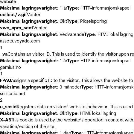
website.
Maksimal lagringsvarighet
: 1 år
Type
: HTTP-informasjonskapsel
collect/v.gif
Venter
Maksimal lagringsvarighet
: Økt
Type
: Pikselsporing
vwo_apm_sent
Venter
Maksimal lagringsvarighet
: Vedvarende
Type
: HTML lokal lagring
assets.voyado.com
1
_va
Contains an visitor ID. This is used to identify the visitor upon 
Maksimal lagringsvarighet
: 1 år
Type
: HTTP-informasjonskapsel
garnius.no
1
FPAU
Assigns a specific ID to the visitor. This allows the website to
Maksimal lagringsvarighet
: 3 måneder
Type
: HTTP-informasjonsk
sc-static.net
2
u_scsid
Registers data on visitors' website-behaviour. This is used 
Maksimal lagringsvarighet
: Økt
Type
: HTML lokal lagring
X-AB
This cookie is used by the website’s operator in context with 
variation/edition of the site.
Maksimal lagringsvarighet
: 1 dag
Type
: HTTP-informasjonskapse