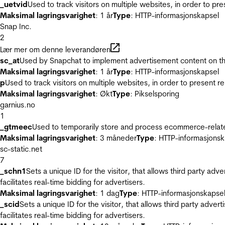
_uetvid
Used to track visitors on multiple websites, in order to pr
Maksimal lagringsvarighet
: 1 år
Type
: HTTP-informasjonskapsel
Snap Inc.
2
Lær mer om denne leverandøren
sc_at
Used by Snapchat to implement advertisement content on the w
Maksimal lagringsvarighet
: 1 år
Type
: HTTP-informasjonskapsel
p
Used to track visitors on multiple websites, in order to present 
Maksimal lagringsvarighet
: Økt
Type
: Pikselsporing
garnius.no
1
_gtmeec
Used to temporarily store and process ecommerce-related 
Maksimal lagringsvarighet
: 3 måneder
Type
: HTTP-informasjonsk
sc-static.net
7
_schn1
Sets a unique ID for the visitor, that allows third party adv
facilitates real-time bidding for advertisers.
Maksimal lagringsvarighet
: 1 dag
Type
: HTTP-informasjonskapse
_scid
Sets a unique ID for the visitor, that allows third party adver
facilitates real-time bidding for advertisers.