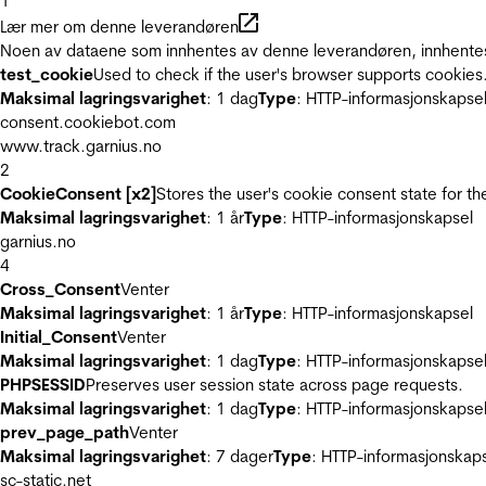
1
Lær mer om denne leverandøren
Noen av dataene som innhentes av denne leverandøren, innhentes 
test_cookie
Used to check if the user's browser supports cookies
Maksimal lagringsvarighet
: 1 dag
Type
: HTTP-informasjonskapse
consent.cookiebot.com
www.track.garnius.no
2
CookieConsent [x2]
Stores the user's cookie consent state for t
Maksimal lagringsvarighet
: 1 år
Type
: HTTP-informasjonskapsel
garnius.no
4
Cross_Consent
Venter
Maksimal lagringsvarighet
: 1 år
Type
: HTTP-informasjonskapsel
Initial_Consent
Venter
Maksimal lagringsvarighet
: 1 dag
Type
: HTTP-informasjonskapse
PHPSESSID
Preserves user session state across page requests.
Maksimal lagringsvarighet
: 1 dag
Type
: HTTP-informasjonskapse
prev_page_path
Venter
Maksimal lagringsvarighet
: 7 dager
Type
: HTTP-informasjonskap
sc-static.net