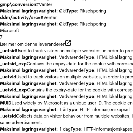
gmp\conversion#
Venter
Maksimal lagringsvarighet
: Økt
Type
: Pikselsporing
ddm/activity/src=#
Venter
Maksimal lagringsvarighet
: Økt
Type
: Pikselsporing
Microsoft
7
Lær mer om denne leverandøren
_uetsid
Used to track visitors on multiple websites, in order to pr
Maksimal lagringsvarighet
: Vedvarende
Type
: HTML lokal lagring
_uetsid_exp
Contains the expiry-date for the cookie with corres
Maksimal lagringsvarighet
: Vedvarende
Type
: HTML lokal lagring
_uetvid
Used to track visitors on multiple websites, in order to pr
Maksimal lagringsvarighet
: Vedvarende
Type
: HTML lokal lagring
_uetvid_exp
Contains the expiry-date for the cookie with corres
Maksimal lagringsvarighet
: Vedvarende
Type
: HTML lokal lagring
MUID
Used widely by Microsoft as a unique user ID. The cookie en
Maksimal lagringsvarighet
: 1 år
Type
: HTTP-informasjonskapsel
_uetsid
Collects data on visitor behaviour from multiple websites, 
same advertisement.
Maksimal lagringsvarighet
: 1 dag
Type
: HTTP-informasjonskapse