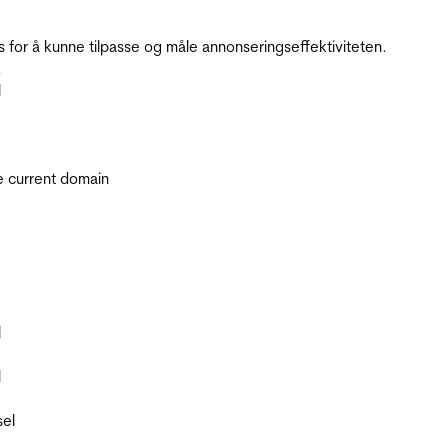
for å kunne tilpasse og måle annonseringseffektiviteten.
.
l
he current domain
l
l
sel