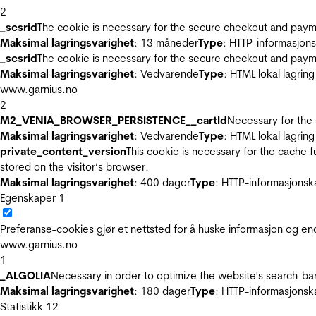
2
_scsrid
The cookie is necessary for the secure checkout and payme
Maksimal lagringsvarighet
: 13 måneder
Type
: HTTP-informasjon
_scsrid
The cookie is necessary for the secure checkout and payme
Maksimal lagringsvarighet
: Vedvarende
Type
: HTML lokal lagring
www.garnius.no
2
M2_VENIA_BROWSER_PERSISTENCE__cartId
Necessary for the 
Maksimal lagringsvarighet
: Vedvarende
Type
: HTML lokal lagring
private_content_version
This cookie is necessary for the cache 
stored on the visitor’s browser.
Maksimal lagringsvarighet
: 400 dager
Type
: HTTP-informasjonsk
Egenskaper
1
Preferanse-cookies gjør et nettsted for å huske informasjon og end
www.garnius.no
1
_ALGOLIA
Necessary in order to optimize the website's search-bar
Maksimal lagringsvarighet
: 180 dager
Type
: HTTP-informasjonsk
Statistikk
12