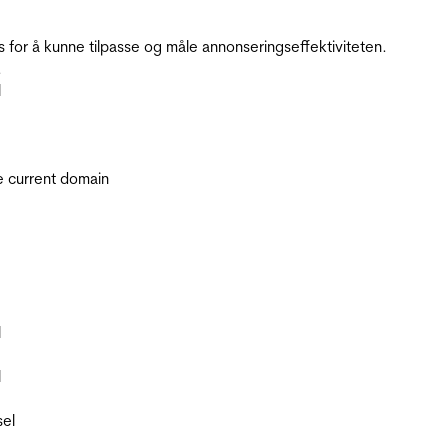
for å kunne tilpasse og måle annonseringseffektiviteten.
.
l
he current domain
l
l
sel