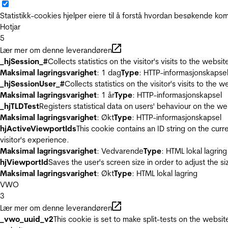
Statistikk-cookies hjelper eiere til å forstå hvordan besøkende 
Hotjar
5
Lær mer om denne leverandøren
_hjSession_#
Collects statistics on the visitor's visits to the we
Maksimal lagringsvarighet
: 1 dag
Type
: HTTP-informasjonskapse
_hjSessionUser_#
Collects statistics on the visitor's visits to t
Maksimal lagringsvarighet
: 1 år
Type
: HTTP-informasjonskapsel
_hjTLDTest
Registers statistical data on users' behaviour on the we
Maksimal lagringsvarighet
: Økt
Type
: HTTP-informasjonskapsel
hjActiveViewportIds
This cookie contains an ID string on the curr
visitor's experience.
Maksimal lagringsvarighet
: Vedvarende
Type
: HTML lokal lagring
hjViewportId
Saves the user's screen size in order to adjust the s
Maksimal lagringsvarighet
: Økt
Type
: HTML lokal lagring
VWO
3
Lær mer om denne leverandøren
_vwo_uuid_v2
This cookie is set to make split-tests on the websi