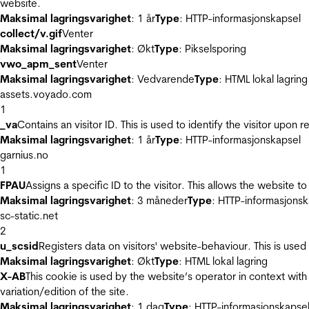
website.
Maksimal lagringsvarighet
: 1 år
Type
: HTTP-informasjonskapsel
collect/v.gif
Venter
Maksimal lagringsvarighet
: Økt
Type
: Pikselsporing
vwo_apm_sent
Venter
Maksimal lagringsvarighet
: Vedvarende
Type
: HTML lokal lagring
assets.voyado.com
1
_va
Contains an visitor ID. This is used to identify the visitor upon 
Maksimal lagringsvarighet
: 1 år
Type
: HTTP-informasjonskapsel
garnius.no
1
FPAU
Assigns a specific ID to the visitor. This allows the website to
Maksimal lagringsvarighet
: 3 måneder
Type
: HTTP-informasjonsk
sc-static.net
2
u_scsid
Registers data on visitors' website-behaviour. This is used 
Maksimal lagringsvarighet
: Økt
Type
: HTML lokal lagring
X-AB
This cookie is used by the website’s operator in context with 
variation/edition of the site.
Maksimal lagringsvarighet
: 1 dag
Type
: HTTP-informasjonskapse