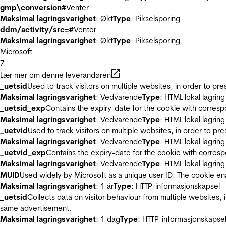
gmp\conversion#
Venter
Maksimal lagringsvarighet
: Økt
Type
: Pikselsporing
ddm/activity/src=#
Venter
Maksimal lagringsvarighet
: Økt
Type
: Pikselsporing
Microsoft
7
Lær mer om denne leverandøren
_uetsid
Used to track visitors on multiple websites, in order to pr
Maksimal lagringsvarighet
: Vedvarende
Type
: HTML lokal lagring
_uetsid_exp
Contains the expiry-date for the cookie with corres
Maksimal lagringsvarighet
: Vedvarende
Type
: HTML lokal lagring
_uetvid
Used to track visitors on multiple websites, in order to pr
Maksimal lagringsvarighet
: Vedvarende
Type
: HTML lokal lagring
_uetvid_exp
Contains the expiry-date for the cookie with corres
Maksimal lagringsvarighet
: Vedvarende
Type
: HTML lokal lagring
MUID
Used widely by Microsoft as a unique user ID. The cookie en
Maksimal lagringsvarighet
: 1 år
Type
: HTTP-informasjonskapsel
_uetsid
Collects data on visitor behaviour from multiple websites, 
same advertisement.
Maksimal lagringsvarighet
: 1 dag
Type
: HTTP-informasjonskapse