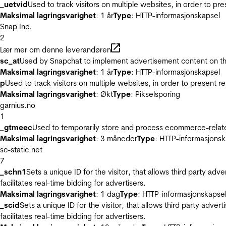
_uetvid
Used to track visitors on multiple websites, in order to pr
Maksimal lagringsvarighet
: 1 år
Type
: HTTP-informasjonskapsel
Snap Inc.
2
Lær mer om denne leverandøren
sc_at
Used by Snapchat to implement advertisement content on the w
Maksimal lagringsvarighet
: 1 år
Type
: HTTP-informasjonskapsel
p
Used to track visitors on multiple websites, in order to present 
Maksimal lagringsvarighet
: Økt
Type
: Pikselsporing
garnius.no
1
_gtmeec
Used to temporarily store and process ecommerce-related 
Maksimal lagringsvarighet
: 3 måneder
Type
: HTTP-informasjonsk
sc-static.net
7
_schn1
Sets a unique ID for the visitor, that allows third party adv
facilitates real-time bidding for advertisers.
Maksimal lagringsvarighet
: 1 dag
Type
: HTTP-informasjonskapse
_scid
Sets a unique ID for the visitor, that allows third party adver
facilitates real-time bidding for advertisers.