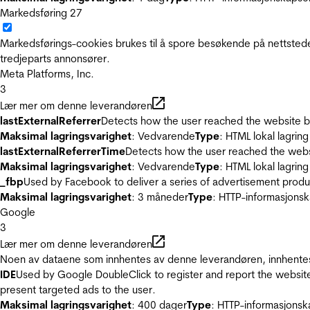
Markedsføring
27
Markedsførings-cookies brukes til å spore besøkende på nettstede
tredjeparts annonsører.
Meta Platforms, Inc.
3
Lær mer om denne leverandøren
lastExternalReferrer
Detects how the user reached the website by 
Maksimal lagringsvarighet
: Vedvarende
Type
: HTML lokal lagring
lastExternalReferrerTime
Detects how the user reached the websi
Maksimal lagringsvarighet
: Vedvarende
Type
: HTML lokal lagring
_fbp
Used by Facebook to deliver a series of advertisement product
Maksimal lagringsvarighet
: 3 måneder
Type
: HTTP-informasjonsk
Google
3
Lær mer om denne leverandøren
Noen av dataene som innhentes av denne leverandøren, innhentes 
IDE
Used by Google DoubleClick to register and report the website u
present targeted ads to the user.
Maksimal lagringsvarighet
: 400 dager
Type
: HTTP-informasjonsk