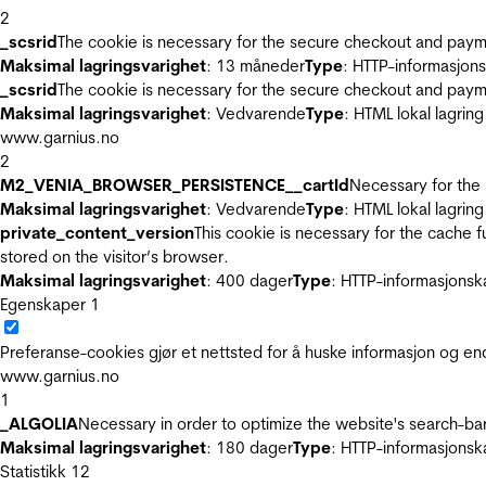
2
_scsrid
The cookie is necessary for the secure checkout and payme
Maksimal lagringsvarighet
: 13 måneder
Type
: HTTP-informasjon
_scsrid
The cookie is necessary for the secure checkout and payme
Maksimal lagringsvarighet
: Vedvarende
Type
: HTML lokal lagring
www.garnius.no
2
M2_VENIA_BROWSER_PERSISTENCE__cartId
Necessary for the 
Maksimal lagringsvarighet
: Vedvarende
Type
: HTML lokal lagring
private_content_version
This cookie is necessary for the cache 
stored on the visitor’s browser.
Maksimal lagringsvarighet
: 400 dager
Type
: HTTP-informasjonsk
Egenskaper
1
Preferanse-cookies gjør et nettsted for å huske informasjon og end
www.garnius.no
1
_ALGOLIA
Necessary in order to optimize the website's search-bar
Maksimal lagringsvarighet
: 180 dager
Type
: HTTP-informasjonsk
Statistikk
12