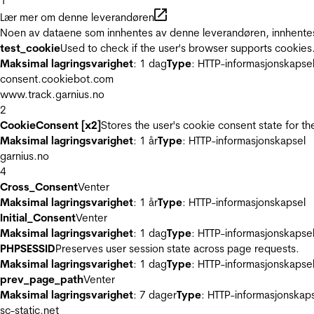
1
Lær mer om denne leverandøren
Noen av dataene som innhentes av denne leverandøren, innhentes 
test_cookie
Used to check if the user's browser supports cookies
Maksimal lagringsvarighet
: 1 dag
Type
: HTTP-informasjonskapse
consent.cookiebot.com
www.track.garnius.no
2
CookieConsent [x2]
Stores the user's cookie consent state for t
Maksimal lagringsvarighet
: 1 år
Type
: HTTP-informasjonskapsel
garnius.no
4
Cross_Consent
Venter
Maksimal lagringsvarighet
: 1 år
Type
: HTTP-informasjonskapsel
Initial_Consent
Venter
Maksimal lagringsvarighet
: 1 dag
Type
: HTTP-informasjonskapse
PHPSESSID
Preserves user session state across page requests.
Maksimal lagringsvarighet
: 1 dag
Type
: HTTP-informasjonskapse
prev_page_path
Venter
Maksimal lagringsvarighet
: 7 dager
Type
: HTTP-informasjonskap
sc-static.net