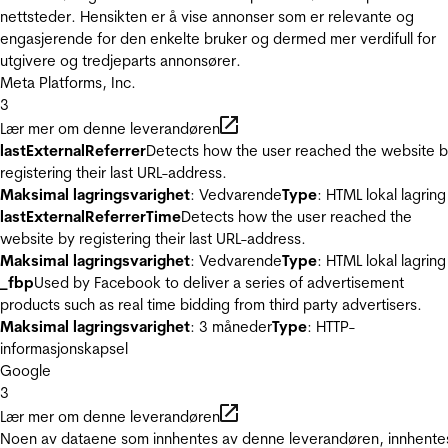
nettsteder. Hensikten er å vise annonser som er relevante og
engasjerende for den enkelte bruker og dermed mer verdifull for
utgivere og tredjeparts annonsører.
Meta Platforms, Inc.
3
Lær mer om denne leverandøren
lastExternalReferrer
Detects how the user reached the website 
registering their last URL-address.
Maksimal lagringsvarighet
: Vedvarende
Type
: HTML lokal lagring
lastExternalReferrerTime
Detects how the user reached the
website by registering their last URL-address.
Maksimal lagringsvarighet
: Vedvarende
Type
: HTML lokal lagring
_fbp
Used by Facebook to deliver a series of advertisement
products such as real time bidding from third party advertisers.
Maksimal lagringsvarighet
: 3 måneder
Type
: HTTP-
informasjonskapsel
Google
3
Lær mer om denne leverandøren
Noen av dataene som innhentes av denne leverandøren, innhente