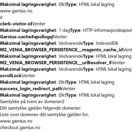
Maksimal lagringsvarighet
: Økt
Type
: HTML lokal lagring
www.garnius.no
6
clerk-visitor-id
Venter
Maksimal lagringsvarighet
: 1 dag
Type
: HTTP-informasjonskapse
Garnius-cache#apollogql
Venter
Maksimal lagringsvarighet
: Vedvarende
Type
: IndexedDB
M2_VENIA_BROWSER_PERSISTENCE__magento_cache_id
Vent
Maksimal lagringsvarighet
: Vedvarende
Type
: HTML lokal lagring
M2_VENIA_BROWSER_PERSISTENCE__urlResolver_#
Venter
Maksimal lagringsvarighet
: Vedvarende
Type
: HTML lokal lagring
scrollLock
Venter
Maksimal lagringsvarighet
: Økt
Type
: HTML lokal lagring
success_login_redirect_path
Venter
Maksimal lagringsvarighet
: Økt
Type
: HTML lokal lagring
Samtykke på tvers av domener
2
Ditt samtykke gjelder følgende domener:
Liste over domener ditt samtykke gjelder for:
www.garnius.no
checkout.garnius.no