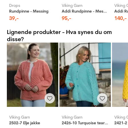
Drops
Viking Garn
Viking 
Rundpinne - Messing
Addi Rundpinne - Messing
39
,-
95
,-
140
,-
Lignende produkter - Hva synes du om
disse?
Viking Garn
Viking Garn
Viking 
2502-7 Elje jakke
2426-10 Turquoise tears jakke
2421-2