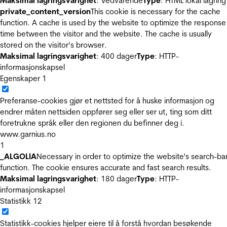
Maksimal lagringsvarighet
: Vedvarende
Type
: HTML lokal lagring
private_content_version
This cookie is necessary for the cache
function. A cache is used by the website to optimize the response
time between the visitor and the website. The cache is usually
stored on the visitor’s browser.
Maksimal lagringsvarighet
: 400 dager
Type
: HTTP-
informasjonskapsel
Egenskaper
1
Preferanse-cookies gjør et nettsted for å huske informasjon og
endrer måten nettsiden oppfører seg eller ser ut, ting som ditt
foretrukne språk eller den regionen du befinner deg i.
www.garnius.no
1
_ALGOLIA
Necessary in order to optimize the website's search-ba
function. The cookie ensures accurate and fast search results.
Maksimal lagringsvarighet
: 180 dager
Type
: HTTP-
informasjonskapsel
Statistikk
12
Statistikk-cookies hjelper eiere til å forstå hvordan besøkende