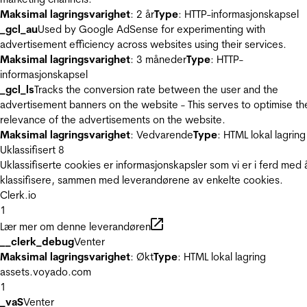
Maksimal lagringsvarighet
: 2 år
Type
: HTTP-informasjonskapsel
_gcl_au
Used by Google AdSense for experimenting with
advertisement efficiency across websites using their services.
Maksimal lagringsvarighet
: 3 måneder
Type
: HTTP-
informasjonskapsel
_gcl_ls
Tracks the conversion rate between the user and the
advertisement banners on the website - This serves to optimise th
relevance of the advertisements on the website.
Maksimal lagringsvarighet
: Vedvarende
Type
: HTML lokal lagring
Uklassifisert
8
Uklassifiserte cookies er informasjonskapsler som vi er i ferd med 
klassifisere, sammen med leverandørene av enkelte cookies.
Clerk.io
1
Lær mer om denne leverandøren
__clerk_debug
Venter
Maksimal lagringsvarighet
: Økt
Type
: HTML lokal lagring
assets.voyado.com
1
_vaS
Venter