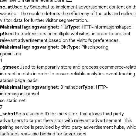
Lær mer om denne leverandøren
sc_at
Used by Snapchat to implement advertisement content on t
website - The cookie detects the efficiency of the ads and collect
visitor data for further visitor segmentation.
Maksimal lagringsvarighet
: 1 år
Type
: HTTP-informasjonskapsel
p
Used to track visitors on multiple websites, in order to present
relevant advertisement based on the visitor's preferences.
Maksimal lagringsvarighet
: Økt
Type
: Pikselsporing
garnius.no
1
_gtmeec
Used to temporarily store and process ecommerce-relat
interaction data in order to ensure reliable analytics event tracking
across page loads.
Maksimal lagringsvarighet
: 3 måneder
Type
: HTTP-
informasjonskapsel
sc-static.net
7
_schn1
Sets a unique ID for the visitor, that allows third party
advertisers to target the visitor with relevant advertisement. This
pairing service is provided by third party advertisement hubs, whi
facilitates real-time bidding for advertisers.