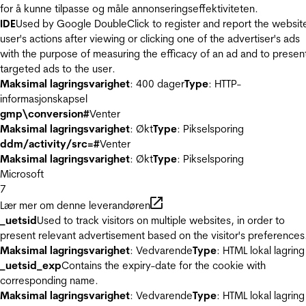
for å kunne tilpasse og måle annonseringseffektiviteten.
IDE
Used by Google DoubleClick to register and report the websit
user's actions after viewing or clicking one of the advertiser's ads
with the purpose of measuring the efficacy of an ad and to presen
targeted ads to the user.
Maksimal lagringsvarighet
: 400 dager
Type
: HTTP-
informasjonskapsel
gmp\conversion#
Venter
Maksimal lagringsvarighet
: Økt
Type
: Pikselsporing
ddm/activity/src=#
Venter
Maksimal lagringsvarighet
: Økt
Type
: Pikselsporing
Microsoft
7
Lær mer om denne leverandøren
_uetsid
Used to track visitors on multiple websites, in order to
present relevant advertisement based on the visitor's preferences
Maksimal lagringsvarighet
: Vedvarende
Type
: HTML lokal lagring
_uetsid_exp
Contains the expiry-date for the cookie with
corresponding name.
Maksimal lagringsvarighet
: Vedvarende
Type
: HTML lokal lagring