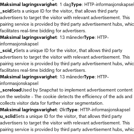
Maksimal lagringsvarighet
: 1 dag
Type
: HTTP-informasjonskapse
_scid
Sets a unique ID for the visitor, that allows third party
advertisers to target the visitor with relevant advertisement. This
pairing service is provided by third party advertisement hubs, whi
facilitates real-time bidding for advertisers.
Maksimal lagringsvarighet
: 13 måneder
Type
: HTTP-
informasjonskapsel
_scid_r
Sets a unique ID for the visitor, that allows third party
advertisers to target the visitor with relevant advertisement. This
pairing service is provided by third party advertisement hubs, whi
facilitates real-time bidding for advertisers.
Maksimal lagringsvarighet
: 13 måneder
Type
: HTTP-
informasjonskapsel
_screload
Used by Snapchat to implement advertisement content
on the website - The cookie detects the efficiency of the ads and
collects visitor data for further visitor segmentation.
Maksimal lagringsvarighet
: Økt
Type
: HTTP-informasjonskapsel
u_sclid
Sets a unique ID for the visitor, that allows third party
advertisers to target the visitor with relevant advertisement. This
pairing service is provided by third party advertisement hubs, whi