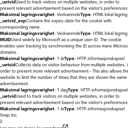
_uetvid
Used to track visitors on multiple websites, in order to
present relevant advertisement based on the visitor's preferences
Maksimal lagringsvarighet
: Vedvarende
Type
: HTML lokal lagring
_uetvid_exp
Contains the expiry-date for the cookie with
corresponding name.
Maksimal lagringsvarighet
: Vedvarende
Type
: HTML lokal lagring
MUID
Used widely by Microsoft as a unique user ID. The cookie
enables user tracking by synchronising the ID across many Microso
domains.
Maksimal lagringsvarighet
: 1 år
Type
: HTTP-informasjonskapsel
_uetsid
Collects data on visitor behaviour from multiple websites, 
order to present more relevant advertisement - This also allows th
website to limit the number of times that they are shown the same
advertisement.
Maksimal lagringsvarighet
: 1 dag
Type
: HTTP-informasjonskapse
_uetvid
Used to track visitors on multiple websites, in order to
present relevant advertisement based on the visitor's preferences
Maksimal lagringsvarighet
: 1 år
Type
: HTTP-informasjonskapsel
Snap Inc.
2