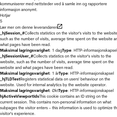
kommuniserer med nettsteder ved å samle inn og rapportere
informasjon anonymt.
Hotjar
5
Lær mer om denne leverandøren
_hjSession_#
Collects statistics on the visitor's visits to the websit
such as the number of visits, average time spent on the website a
what pages have been read.
Maksimal lagringsvarighet
: 1 dag
Type
: HTTP-informasjonskapse
_hjSessionUser_#
Collects statistics on the visitor's visits to the
website, such as the number of visits, average time spent on the
website and what pages have been read.
Maksimal lagringsvarighet
: 1 år
Type
: HTTP-informasjonskapsel
_hjTLDTest
Registers statistical data on users' behaviour on the
website. Used for internal analytics by the website operator.
Maksimal lagringsvarighet
: Økt
Type
: HTTP-informasjonskapsel
hjActiveViewportIds
This cookie contains an ID string on the
current session. This contains non-personal information on what
subpages the visitor enters – this information is used to optimize t
visitor's experience.