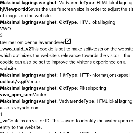
Maksimal lagringsvarighet
: Vedvarende
Type
: HTML lokal lagring
hjViewportId
Saves the user's screen size in order to adjust the si
of images on the website.
Maksimal lagringsvarighet
: Økt
Type
: HTML lokal lagring
VWO
3
Lær mer om denne leverandøren
_vwo_uuid_v2
This cookie is set to make split-tests on the websit
which optimizes the website's relevance towards the visitor – the
cookie can also be set to improve the visitor's experience on a
website.
Maksimal lagringsvarighet
: 1 år
Type
: HTTP-informasjonskapsel
collect/v.gif
Venter
Maksimal lagringsvarighet
: Økt
Type
: Pikselsporing
vwo_apm_sent
Venter
Maksimal lagringsvarighet
: Vedvarende
Type
: HTML lokal lagring
assets.voyado.com
1
_va
Contains an visitor ID. This is used to identify the visitor upon r
entry to the website.