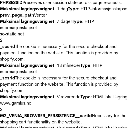
PHPSESSID
Preserves user session state across page requests.
Maksimal lagringsvarighet
: 1 dag
Type
: HTTP-informasjonskapse
prev_page_path
Venter
Maksimal lagringsvarighet
: 7 dager
Type
: HTTP-
informasjonskapsel
sc-static.net
2
_scsrid
The cookie is necessary for the secure checkout and
payment function on the website. This function is provided by
shopify.com.
Maksimal lagringsvarighet
: 13 måneder
Type
: HTTP-
informasjonskapsel
_scsrid
The cookie is necessary for the secure checkout and
payment function on the website. This function is provided by
shopify.com.
Maksimal lagringsvarighet
: Vedvarende
Type
: HTML lokal lagring
www.garnius.no
2
M2_VENIA_BROWSER_PERSISTENCE__cartId
Necessary for the
shopping cart functionality on the website.