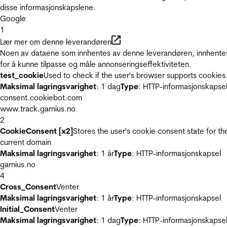
disse informasjonskapslene.
Google
1
Lær mer om denne leverandøren
Noen av dataene som innhentes av denne leverandøren, innhente
for å kunne tilpasse og måle annonseringseffektiviteten.
test_cookie
Used to check if the user's browser supports cookies
Maksimal lagringsvarighet
: 1 dag
Type
: HTTP-informasjonskapse
consent.cookiebot.com
www.track.garnius.no
2
CookieConsent [x2]
Stores the user's cookie consent state for th
current domain
Maksimal lagringsvarighet
: 1 år
Type
: HTTP-informasjonskapsel
garnius.no
4
Cross_Consent
Venter
Maksimal lagringsvarighet
: 1 år
Type
: HTTP-informasjonskapsel
Initial_Consent
Venter
Maksimal lagringsvarighet
: 1 dag
Type
: HTTP-informasjonskapse