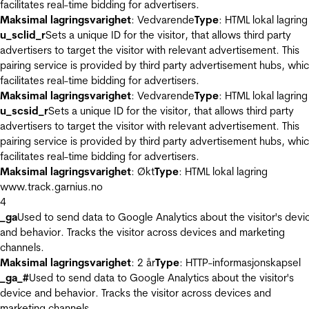
facilitates real-time bidding for advertisers.
Maksimal lagringsvarighet
: Vedvarende
Type
: HTML lokal lagring
u_sclid_r
Sets a unique ID for the visitor, that allows third party
advertisers to target the visitor with relevant advertisement. This
pairing service is provided by third party advertisement hubs, whi
facilitates real-time bidding for advertisers.
Maksimal lagringsvarighet
: Vedvarende
Type
: HTML lokal lagring
u_scsid_r
Sets a unique ID for the visitor, that allows third party
advertisers to target the visitor with relevant advertisement. This
pairing service is provided by third party advertisement hubs, whi
facilitates real-time bidding for advertisers.
Maksimal lagringsvarighet
: Økt
Type
: HTML lokal lagring
www.track.garnius.no
4
_ga
Used to send data to Google Analytics about the visitor's devi
and behavior. Tracks the visitor across devices and marketing
channels.
Maksimal lagringsvarighet
: 2 år
Type
: HTTP-informasjonskapsel
_ga_#
Used to send data to Google Analytics about the visitor's
device and behavior. Tracks the visitor across devices and
marketing channels.