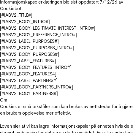
Informasjonskapselerklæringen ble sist oppdatert 7/12/26 av
Cookiebot
[#IABV2_TITLE#]
[#IABV2_BODY_INTRO#]
[#IABV2_BODY_LEGITIMATE_INTEREST_INTRO#]
[#IABV2_BODY_PREFERENCE_INTRO#]
[#IABV2_LABEL_PURPOSES#]
[#IABV2_BODY_PURPOSES_INTRO#]
[#IABV2_BODY_PURPOSES#]
[#IABV2_LABEL_FEATURES#]
[#IABV2_BODY_FEATURES_INTRO#]
[#IABV2_BODY_FEATURES#]
[#IABV2_LABEL_PARTNERS#]
[#IABV2_BODY_PARTNERS_INTRO#]
[#IABV2_BODY_PARTNERS#]
Om
Cookies er små tekstfiler som kan brukes av nettsteder for å gjøre
en brukers opplevelse mer effektiv.
Loven sier at vi kan lagre informasjonskapsler på enheten hvis de e
strengt nødvendig for driften av dette området. For alle andre typ