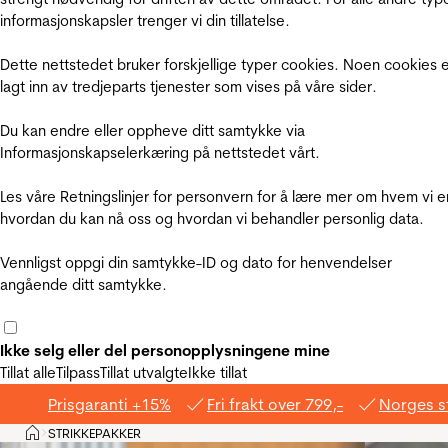
informasjonskapsler trenger vi din tillatelse.
Dette nettstedet bruker forskjellige typer cookies. Noen cookies 
lagt inn av tredjeparts tjenester som vises på våre sider.
Du kan endre eller oppheve ditt samtykke via
Informasjonskapselerkæring på nettstedet vårt.
Les våre Retningslinjer for personvern for å lære mer om hvem vi e
hvordan du kan nå oss og hvordan vi behandler personlig data.
Vennligst oppgi din samtykke-ID og dato for henvendelser
angående ditt samtykke.
Ikke selg eller del personopplysningene mine
Tillat alle
Tilpass
Tillat utvalgte
Ikke tillat
Prisgaranti +15%
Fri frakt over 799,-
Norges s
Hjem
STRIKKEPAKKER
>