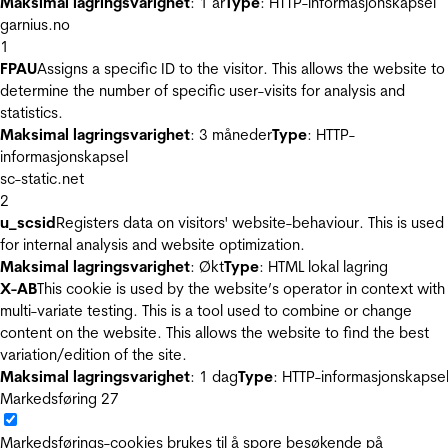
Maksimal lagringsvarighet
: 1 år
Type
: HTTP-informasjonskapsel
garnius.no
1
FPAU
Assigns a specific ID to the visitor. This allows the website to
determine the number of specific user-visits for analysis and
statistics.
Maksimal lagringsvarighet
: 3 måneder
Type
: HTTP-
informasjonskapsel
sc-static.net
2
u_scsid
Registers data on visitors' website-behaviour. This is used
for internal analysis and website optimization.
Maksimal lagringsvarighet
: Økt
Type
: HTML lokal lagring
X-AB
This cookie is used by the website’s operator in context with
multi-variate testing. This is a tool used to combine or change
content on the website. This allows the website to find the best
variation/edition of the site.
Maksimal lagringsvarighet
: 1 dag
Type
: HTTP-informasjonskapse
Markedsføring
27
Markedsførings-cookies brukes til å spore besøkende på