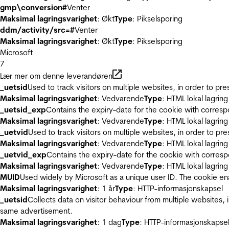
gmp\conversion#
Venter
Maksimal lagringsvarighet
: Økt
Type
: Pikselsporing
ddm/activity/src=#
Venter
Maksimal lagringsvarighet
: Økt
Type
: Pikselsporing
Microsoft
7
Lær mer om denne leverandøren
_uetsid
Used to track visitors on multiple websites, in order to pr
Maksimal lagringsvarighet
: Vedvarende
Type
: HTML lokal lagring
_uetsid_exp
Contains the expiry-date for the cookie with corres
Maksimal lagringsvarighet
: Vedvarende
Type
: HTML lokal lagring
_uetvid
Used to track visitors on multiple websites, in order to pr
Maksimal lagringsvarighet
: Vedvarende
Type
: HTML lokal lagring
_uetvid_exp
Contains the expiry-date for the cookie with corres
Maksimal lagringsvarighet
: Vedvarende
Type
: HTML lokal lagring
MUID
Used widely by Microsoft as a unique user ID. The cookie en
Maksimal lagringsvarighet
: 1 år
Type
: HTTP-informasjonskapsel
_uetsid
Collects data on visitor behaviour from multiple websites, 
same advertisement.
Maksimal lagringsvarighet
: 1 dag
Type
: HTTP-informasjonskapse