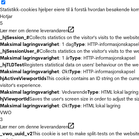
Statistikk-cookies hjelper eiere til å forstå hvordan besøkende 
Hotjar
5
Lær mer om denne leverandøren
_hjSession_#
Collects statistics on the visitor's visits to the we
Maksimal lagringsvarighet
: 1 dag
Type
: HTTP-informasjonskapse
_hjSessionUser_#
Collects statistics on the visitor's visits to t
Maksimal lagringsvarighet
: 1 år
Type
: HTTP-informasjonskapsel
_hjTLDTest
Registers statistical data on users' behaviour on the we
Maksimal lagringsvarighet
: Økt
Type
: HTTP-informasjonskapsel
hjActiveViewportIds
This cookie contains an ID string on the curr
visitor's experience.
Maksimal lagringsvarighet
: Vedvarende
Type
: HTML lokal lagring
hjViewportId
Saves the user's screen size in order to adjust the s
Maksimal lagringsvarighet
: Økt
Type
: HTML lokal lagring
VWO
3
Lær mer om denne leverandøren
_vwo_uuid_v2
This cookie is set to make split-tests on the websi