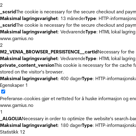
2
_scsrid
The cookie is necessary for the secure checkout and payme
Maksimal lagringsvarighet
: 13 måneder
Type
: HTTP-informasjon
_scsrid
The cookie is necessary for the secure checkout and payme
Maksimal lagringsvarighet
: Vedvarende
Type
: HTML lokal lagring
www.garnius.no
2
M2_VENIA_BROWSER_PERSISTENCE__cartId
Necessary for the 
Maksimal lagringsvarighet
: Vedvarende
Type
: HTML lokal lagring
private_content_version
This cookie is necessary for the cache 
stored on the visitor’s browser.
Maksimal lagringsvarighet
: 400 dager
Type
: HTTP-informasjonsk
Egenskaper
1
Preferanse-cookies gjør et nettsted for å huske informasjon og end
www.garnius.no
1
_ALGOLIA
Necessary in order to optimize the website's search-bar
Maksimal lagringsvarighet
: 180 dager
Type
: HTTP-informasjonsk
Statistikk
12