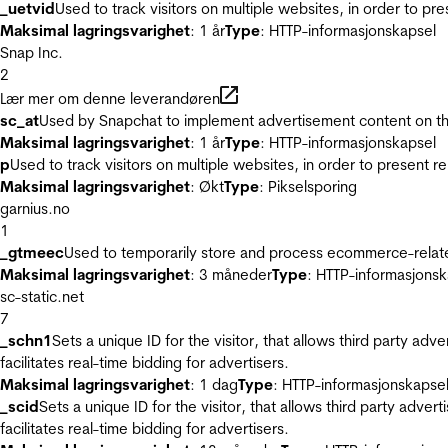
_uetvid
Used to track visitors on multiple websites, in order to pr
Maksimal lagringsvarighet
: 1 år
Type
: HTTP-informasjonskapsel
Snap Inc.
2
Lær mer om denne leverandøren
sc_at
Used by Snapchat to implement advertisement content on the w
Maksimal lagringsvarighet
: 1 år
Type
: HTTP-informasjonskapsel
p
Used to track visitors on multiple websites, in order to present 
Maksimal lagringsvarighet
: Økt
Type
: Pikselsporing
garnius.no
1
_gtmeec
Used to temporarily store and process ecommerce-related 
Maksimal lagringsvarighet
: 3 måneder
Type
: HTTP-informasjonsk
sc-static.net
7
_schn1
Sets a unique ID for the visitor, that allows third party adv
facilitates real-time bidding for advertisers.
Maksimal lagringsvarighet
: 1 dag
Type
: HTTP-informasjonskapse
_scid
Sets a unique ID for the visitor, that allows third party adver
facilitates real-time bidding for advertisers.