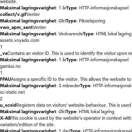
website.
Maksimal lagringsvarighet
: 1 år
Type
: HTTP-informasjonskapsel
collect/v.gif
Venter
Maksimal lagringsvarighet
: Økt
Type
: Pikselsporing
vwo_apm_sent
Venter
Maksimal lagringsvarighet
: Vedvarende
Type
: HTML lokal lagring
assets.voyado.com
1
_va
Contains an visitor ID. This is used to identify the visitor upon 
Maksimal lagringsvarighet
: 1 år
Type
: HTTP-informasjonskapsel
garnius.no
1
FPAU
Assigns a specific ID to the visitor. This allows the website to
Maksimal lagringsvarighet
: 3 måneder
Type
: HTTP-informasjonsk
sc-static.net
2
u_scsid
Registers data on visitors' website-behaviour. This is used 
Maksimal lagringsvarighet
: Økt
Type
: HTML lokal lagring
X-AB
This cookie is used by the website’s operator in context with 
variation/edition of the site.
Maksimal lagringsvarighet
: 1 dag
Type
: HTTP-informasjonskapse