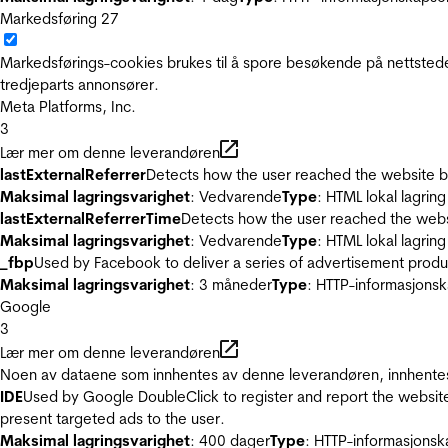
Markedsføring
27
Markedsførings-cookies brukes til å spore besøkende på nettstede
tredjeparts annonsører.
Meta Platforms, Inc.
3
Lær mer om denne leverandøren
lastExternalReferrer
Detects how the user reached the website by 
Maksimal lagringsvarighet
: Vedvarende
Type
: HTML lokal lagring
lastExternalReferrerTime
Detects how the user reached the websi
Maksimal lagringsvarighet
: Vedvarende
Type
: HTML lokal lagring
_fbp
Used by Facebook to deliver a series of advertisement product
Maksimal lagringsvarighet
: 3 måneder
Type
: HTTP-informasjonsk
Google
3
Lær mer om denne leverandøren
Noen av dataene som innhentes av denne leverandøren, innhentes 
IDE
Used by Google DoubleClick to register and report the website u
present targeted ads to the user.
Maksimal lagringsvarighet
: 400 dager
Type
: HTTP-informasjonsk