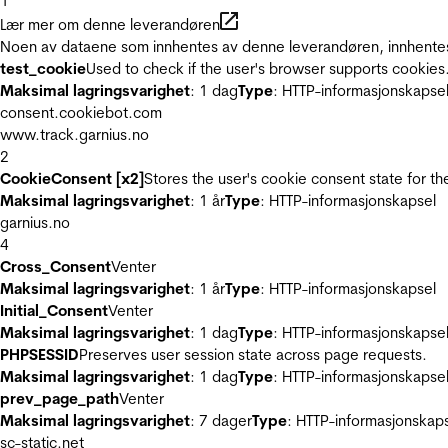
1
Lær mer om denne leverandøren
Noen av dataene som innhentes av denne leverandøren, innhentes 
test_cookie
Used to check if the user's browser supports cookies
Maksimal lagringsvarighet
: 1 dag
Type
: HTTP-informasjonskapse
consent.cookiebot.com
www.track.garnius.no
2
CookieConsent [x2]
Stores the user's cookie consent state for t
Maksimal lagringsvarighet
: 1 år
Type
: HTTP-informasjonskapsel
garnius.no
4
Cross_Consent
Venter
Maksimal lagringsvarighet
: 1 år
Type
: HTTP-informasjonskapsel
Initial_Consent
Venter
Maksimal lagringsvarighet
: 1 dag
Type
: HTTP-informasjonskapse
PHPSESSID
Preserves user session state across page requests.
Maksimal lagringsvarighet
: 1 dag
Type
: HTTP-informasjonskapse
prev_page_path
Venter
Maksimal lagringsvarighet
: 7 dager
Type
: HTTP-informasjonskap
sc-static.net