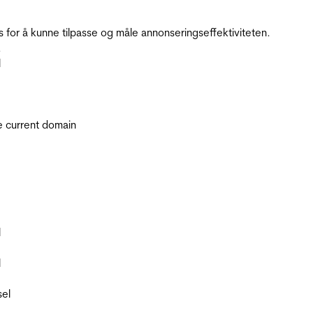
for å kunne tilpasse og måle annonseringseffektiviteten.
.
l
he current domain
l
l
sel