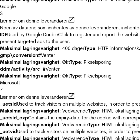
Google
3
Lær mer om denne leverandøren
Noen av dataene som innhentes av denne leverandøren, innhentes 
IDE
Used by Google DoubleClick to register and report the website u
present targeted ads to the user.
Maksimal lagringsvarighet
: 400 dager
Type
: HTTP-informasjonsk
gmp\conversion#
Venter
Maksimal lagringsvarighet
: Økt
Type
: Pikselsporing
ddm/activity/src=#
Venter
Maksimal lagringsvarighet
: Økt
Type
: Pikselsporing
Microsoft
7
Lær mer om denne leverandøren
_uetsid
Used to track visitors on multiple websites, in order to pr
Maksimal lagringsvarighet
: Vedvarende
Type
: HTML lokal lagring
_uetsid_exp
Contains the expiry-date for the cookie with corres
Maksimal lagringsvarighet
: Vedvarende
Type
: HTML lokal lagring
_uetvid
Used to track visitors on multiple websites, in order to pr
Maksimal lagringsvarighet
: Vedvarende
Type
: HTML lokal lagring