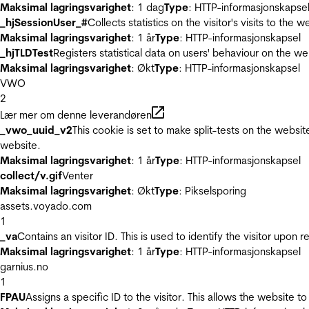
Maksimal lagringsvarighet
: 1 dag
Type
: HTTP-informasjonskapse
_hjSessionUser_#
Collects statistics on the visitor's visits to t
Maksimal lagringsvarighet
: 1 år
Type
: HTTP-informasjonskapsel
_hjTLDTest
Registers statistical data on users' behaviour on the we
Maksimal lagringsvarighet
: Økt
Type
: HTTP-informasjonskapsel
VWO
2
Lær mer om denne leverandøren
_vwo_uuid_v2
This cookie is set to make split-tests on the websi
website.
Maksimal lagringsvarighet
: 1 år
Type
: HTTP-informasjonskapsel
collect/v.gif
Venter
Maksimal lagringsvarighet
: Økt
Type
: Pikselsporing
assets.voyado.com
1
_va
Contains an visitor ID. This is used to identify the visitor upon 
Maksimal lagringsvarighet
: 1 år
Type
: HTTP-informasjonskapsel
garnius.no
1
FPAU
Assigns a specific ID to the visitor. This allows the website to