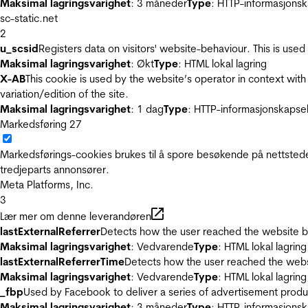
Maksimal lagringsvarighet
: 3 måneder
Type
: HTTP-informasjonsk
sc-static.net
2
u_scsid
Registers data on visitors' website-behaviour. This is used 
Maksimal lagringsvarighet
: Økt
Type
: HTML lokal lagring
X-AB
This cookie is used by the website’s operator in context with 
variation/edition of the site.
Maksimal lagringsvarighet
: 1 dag
Type
: HTTP-informasjonskapse
Markedsføring
27
Markedsførings-cookies brukes til å spore besøkende på nettstede
tredjeparts annonsører.
Meta Platforms, Inc.
3
Lær mer om denne leverandøren
lastExternalReferrer
Detects how the user reached the website by 
Maksimal lagringsvarighet
: Vedvarende
Type
: HTML lokal lagring
lastExternalReferrerTime
Detects how the user reached the websi
Maksimal lagringsvarighet
: Vedvarende
Type
: HTML lokal lagring
_fbp
Used by Facebook to deliver a series of advertisement product
Maksimal lagringsvarighet
: 3 måneder
Type
: HTTP-informasjonsk