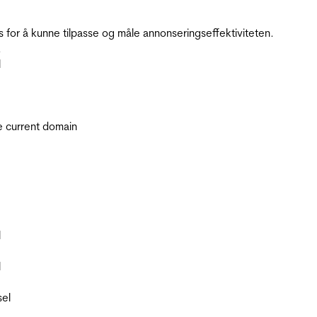
for å kunne tilpasse og måle annonseringseffektiviteten.
.
l
he current domain
l
l
sel