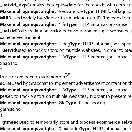
_uetvid_exp
Contains the expiry-date for the cookie with corres
Maksimal lagringsvarighet
: Vedvarende
Type
: HTML lokal lagring
MUID
Used widely by Microsoft as a unique user ID. The cookie en
Maksimal lagringsvarighet
: 1 år
Type
: HTTP-informasjonskapsel
_uetsid
Collects data on visitor behaviour from multiple websites, 
same advertisement.
Maksimal lagringsvarighet
: 1 dag
Type
: HTTP-informasjonskapse
_uetvid
Used to track visitors on multiple websites, in order to pr
Maksimal lagringsvarighet
: 1 år
Type
: HTTP-informasjonskapsel
Snap Inc.
2
Lær mer om denne leverandøren
sc_at
Used by Snapchat to implement advertisement content on the w
Maksimal lagringsvarighet
: 1 år
Type
: HTTP-informasjonskapsel
p
Used to track visitors on multiple websites, in order to present 
Maksimal lagringsvarighet
: Økt
Type
: Pikselsporing
garnius.no
1
_gtmeec
Used to temporarily store and process ecommerce-related 
Maksimal lagringsvarighet
: 3 måneder
Type
: HTTP-informasjonsk