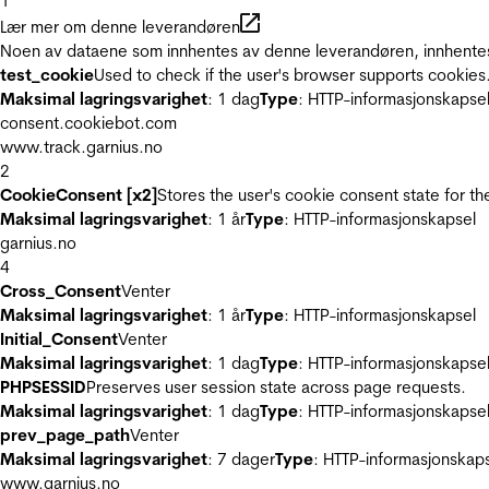
1
Lær mer om denne leverandøren
Noen av dataene som innhentes av denne leverandøren, innhentes 
test_cookie
Used to check if the user's browser supports cookies
Maksimal lagringsvarighet
: 1 dag
Type
: HTTP-informasjonskapse
consent.cookiebot.com
www.track.garnius.no
2
CookieConsent [x2]
Stores the user's cookie consent state for t
Maksimal lagringsvarighet
: 1 år
Type
: HTTP-informasjonskapsel
garnius.no
4
Cross_Consent
Venter
Maksimal lagringsvarighet
: 1 år
Type
: HTTP-informasjonskapsel
Initial_Consent
Venter
Maksimal lagringsvarighet
: 1 dag
Type
: HTTP-informasjonskapse
PHPSESSID
Preserves user session state across page requests.
Maksimal lagringsvarighet
: 1 dag
Type
: HTTP-informasjonskapse
prev_page_path
Venter
Maksimal lagringsvarighet
: 7 dager
Type
: HTTP-informasjonskap
www.garnius.no