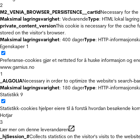
2
M2_VENIA_BROWSER_PERSISTENCE__cartId
Necessary for the 
Maksimal lagringsvarighet
: Vedvarende
Type
: HTML lokal lagring
private_content_version
This cookie is necessary for the cache 
stored on the visitor’s browser.
Maksimal lagringsvarighet
: 400 dager
Type
: HTTP-informasjonsk
Egenskaper
1
Preferanse-cookies gjør et nettsted for å huske informasjon og end
www.garnius.no
1
_ALGOLIA
Necessary in order to optimize the website's search-bar
Maksimal lagringsvarighet
: 180 dager
Type
: HTTP-informasjonsk
Statistikk
9
Statistikk-cookies hjelper eiere til å forstå hvordan besøkende 
Hotjar
3
Lær mer om denne leverandøren
_hjSession_#
Collects statistics on the visitor's visits to the we