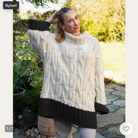
Nyhet!
1
/
1