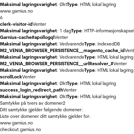
Maksimal lagringsvarighet
: Økt
Type
: HTML lokal lagring
www.garnius.no
6
clerk-visitor-id
Venter
Maksimal lagringsvarighet
: 1 dag
Type
: HTTP-informasjonskapse
Garnius-cache#apollogql
Venter
Maksimal lagringsvarighet
: Vedvarende
Type
: IndexedDB
M2_VENIA_BROWSER_PERSISTENCE__magento_cache_id
Vent
Maksimal lagringsvarighet
: Vedvarende
Type
: HTML lokal lagring
M2_VENIA_BROWSER_PERSISTENCE__urlResolver_#
Venter
Maksimal lagringsvarighet
: Vedvarende
Type
: HTML lokal lagring
scrollLock
Venter
Maksimal lagringsvarighet
: Økt
Type
: HTML lokal lagring
success_login_redirect_path
Venter
Maksimal lagringsvarighet
: Økt
Type
: HTML lokal lagring
Samtykke på tvers av domener
2
Ditt samtykke gjelder følgende domener:
Liste over domener ditt samtykke gjelder for:
www.garnius.no
checkout.garnius.no