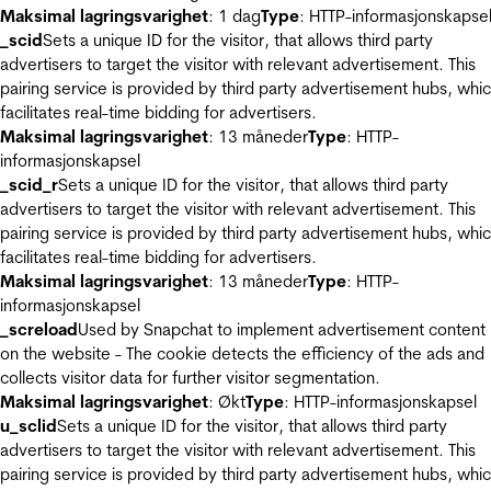
Maksimal lagringsvarighet
: 1 dag
Type
: HTTP-informasjonskapse
_scid
Sets a unique ID for the visitor, that allows third party
advertisers to target the visitor with relevant advertisement. This
pairing service is provided by third party advertisement hubs, whi
facilitates real-time bidding for advertisers.
Maksimal lagringsvarighet
: 13 måneder
Type
: HTTP-
informasjonskapsel
_scid_r
Sets a unique ID for the visitor, that allows third party
advertisers to target the visitor with relevant advertisement. This
pairing service is provided by third party advertisement hubs, whi
facilitates real-time bidding for advertisers.
Maksimal lagringsvarighet
: 13 måneder
Type
: HTTP-
informasjonskapsel
_screload
Used by Snapchat to implement advertisement content
on the website - The cookie detects the efficiency of the ads and
collects visitor data for further visitor segmentation.
Maksimal lagringsvarighet
: Økt
Type
: HTTP-informasjonskapsel
u_sclid
Sets a unique ID for the visitor, that allows third party
advertisers to target the visitor with relevant advertisement. This
pairing service is provided by third party advertisement hubs, whi