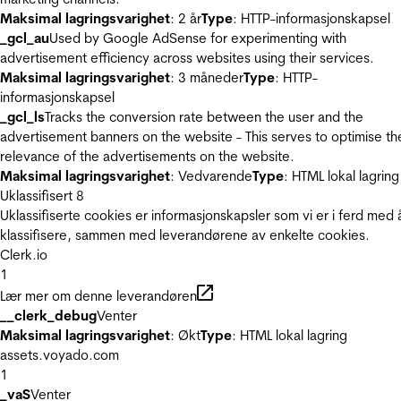
Maksimal lagringsvarighet
: 2 år
Type
: HTTP-informasjonskapsel
_gcl_au
Used by Google AdSense for experimenting with
advertisement efficiency across websites using their services.
Maksimal lagringsvarighet
: 3 måneder
Type
: HTTP-
informasjonskapsel
_gcl_ls
Tracks the conversion rate between the user and the
advertisement banners on the website - This serves to optimise th
relevance of the advertisements on the website.
Maksimal lagringsvarighet
: Vedvarende
Type
: HTML lokal lagring
Uklassifisert
8
Uklassifiserte cookies er informasjonskapsler som vi er i ferd med 
klassifisere, sammen med leverandørene av enkelte cookies.
Clerk.io
1
Lær mer om denne leverandøren
__clerk_debug
Venter
Maksimal lagringsvarighet
: Økt
Type
: HTML lokal lagring
assets.voyado.com
1
_vaS
Venter