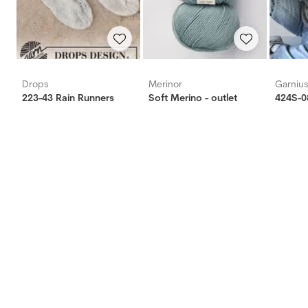
Drops
Merinor
Garniu
223-43 Rain Runners
Soft Merino - outlet
424S-