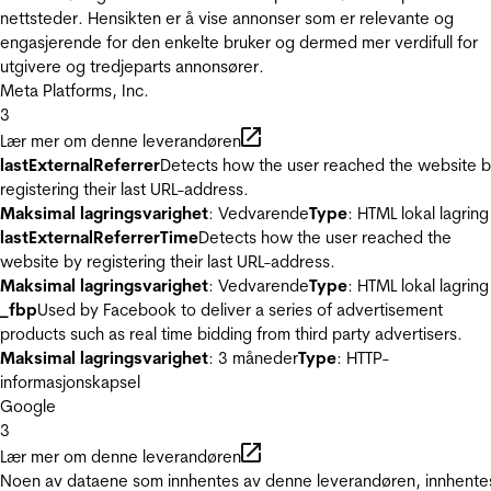
nettsteder. Hensikten er å vise annonser som er relevante og
engasjerende for den enkelte bruker og dermed mer verdifull for
utgivere og tredjeparts annonsører.
Meta Platforms, Inc.
3
Lær mer om denne leverandøren
lastExternalReferrer
Detects how the user reached the website 
registering their last URL-address.
Maksimal lagringsvarighet
: Vedvarende
Type
: HTML lokal lagring
lastExternalReferrerTime
Detects how the user reached the
website by registering their last URL-address.
Maksimal lagringsvarighet
: Vedvarende
Type
: HTML lokal lagring
_fbp
Used by Facebook to deliver a series of advertisement
products such as real time bidding from third party advertisers.
Maksimal lagringsvarighet
: 3 måneder
Type
: HTTP-
informasjonskapsel
Google
3
Lær mer om denne leverandøren
Noen av dataene som innhentes av denne leverandøren, innhente