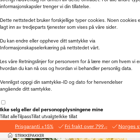
informasjonskapsler trenger vi din tillatelse.
Dette nettstedet bruker forskjellige typer cookies. Noen cookies 
lagt inn av tredjeparts tjenester som vises på våre sider.
Du kan endre eller oppheve ditt samtykke via
Informasjonskapselerkæring på nettstedet vårt.
Les våre Retningslinjer for personvern for å lære mer om hvem vi e
hvordan du kan nå oss og hvordan vi behandler personlig data.
Vennligst oppgi din samtykke-ID og dato for henvendelser
angående ditt samtykke.
Ikke selg eller del personopplysningene mine
Tillat alle
Tilpass
Tillat utvalgte
Ikke tillat
Prisgaranti +15%
Fri frakt over 799,-
Norges s
Hjem
STRIKKEPAKKER
>