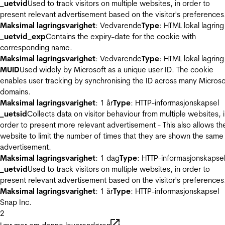
_uetvid
Used to track visitors on multiple websites, in order to
present relevant advertisement based on the visitor's preferences
Maksimal lagringsvarighet
: Vedvarende
Type
: HTML lokal lagring
_uetvid_exp
Contains the expiry-date for the cookie with
corresponding name.
Maksimal lagringsvarighet
: Vedvarende
Type
: HTML lokal lagring
MUID
Used widely by Microsoft as a unique user ID. The cookie
enables user tracking by synchronising the ID across many Microso
domains.
Maksimal lagringsvarighet
: 1 år
Type
: HTTP-informasjonskapsel
_uetsid
Collects data on visitor behaviour from multiple websites, 
order to present more relevant advertisement - This also allows th
website to limit the number of times that they are shown the same
advertisement.
Maksimal lagringsvarighet
: 1 dag
Type
: HTTP-informasjonskapse
_uetvid
Used to track visitors on multiple websites, in order to
present relevant advertisement based on the visitor's preferences
Maksimal lagringsvarighet
: 1 år
Type
: HTTP-informasjonskapsel
Snap Inc.
2