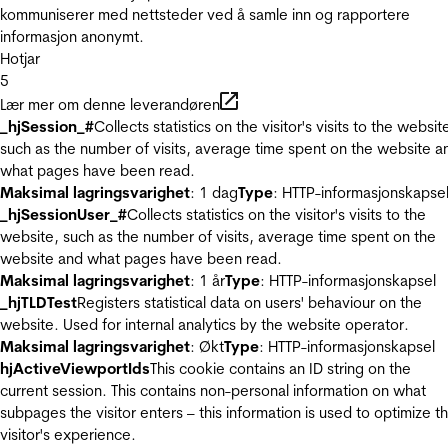
kommuniserer med nettsteder ved å samle inn og rapportere
informasjon anonymt.
Hotjar
5
Lær mer om denne leverandøren
_hjSession_#
Collects statistics on the visitor's visits to the websit
such as the number of visits, average time spent on the website a
what pages have been read.
Maksimal lagringsvarighet
: 1 dag
Type
: HTTP-informasjonskapse
_hjSessionUser_#
Collects statistics on the visitor's visits to the
website, such as the number of visits, average time spent on the
website and what pages have been read.
Maksimal lagringsvarighet
: 1 år
Type
: HTTP-informasjonskapsel
_hjTLDTest
Registers statistical data on users' behaviour on the
website. Used for internal analytics by the website operator.
Maksimal lagringsvarighet
: Økt
Type
: HTTP-informasjonskapsel
hjActiveViewportIds
This cookie contains an ID string on the
current session. This contains non-personal information on what
subpages the visitor enters – this information is used to optimize t
visitor's experience.