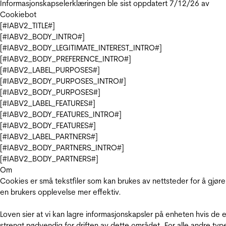
Informasjonskapselerklæringen ble sist oppdatert 7/12/26 av
Cookiebot
[#IABV2_TITLE#]
[#IABV2_BODY_INTRO#]
[#IABV2_BODY_LEGITIMATE_INTEREST_INTRO#]
[#IABV2_BODY_PREFERENCE_INTRO#]
[#IABV2_LABEL_PURPOSES#]
[#IABV2_BODY_PURPOSES_INTRO#]
[#IABV2_BODY_PURPOSES#]
[#IABV2_LABEL_FEATURES#]
[#IABV2_BODY_FEATURES_INTRO#]
[#IABV2_BODY_FEATURES#]
[#IABV2_LABEL_PARTNERS#]
[#IABV2_BODY_PARTNERS_INTRO#]
[#IABV2_BODY_PARTNERS#]
Om
Cookies er små tekstfiler som kan brukes av nettsteder for å gjøre
en brukers opplevelse mer effektiv.
Loven sier at vi kan lagre informasjonskapsler på enheten hvis de e
strengt nødvendig for driften av dette området. For alle andre typ