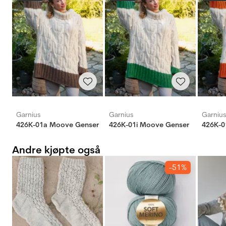
Garnius
Garnius
Garniu
426K-01a Moove Genser
426K-01i Moove Genser
426K-0
Andre kjøpte også
-51%