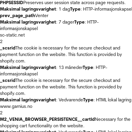
PHPSESSID
Preserves user session state across page requests.
Maksimal lagringsvarighet
: 1 dag
Type
: HTTP-informasjonskapse
prev_page_path
Venter
Maksimal lagringsvarighet
: 7 dager
Type
: HTTP-
informasjonskapsel
sc-static.net
2
_scsrid
The cookie is necessary for the secure checkout and
payment function on the website. This function is provided by
shopify.com.
Maksimal lagringsvarighet
: 13 måneder
Type
: HTTP-
informasjonskapsel
_scsrid
The cookie is necessary for the secure checkout and
payment function on the website. This function is provided by
shopify.com.
Maksimal lagringsvarighet
: Vedvarende
Type
: HTML lokal lagring
www.garnius.no
2
M2_VENIA_BROWSER_PERSISTENCE__cartId
Necessary for the
shopping cart functionality on the website.