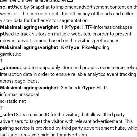
Lær mer om denne leverandøren
sc_at
Used by Snapchat to implement advertisement content on t
website - The cookie detects the efficiency of the ads and collect
visitor data for further visitor segmentation.
Maksimal lagringsvarighet
: 1 år
Type
: HTTP-informasjonskapsel
p
Used to track visitors on multiple websites, in order to present
relevant advertisement based on the visitor's preferences.
Maksimal lagringsvarighet
: Økt
Type
: Pikselsporing
garnius.no
1
_gtmeec
Used to temporarily store and process ecommerce-relat
interaction data in order to ensure reliable analytics event tracking
across page loads.
Maksimal lagringsvarighet
: 3 måneder
Type
: HTTP-
informasjonskapsel
sc-static.net
7
_schn1
Sets a unique ID for the visitor, that allows third party
advertisers to target the visitor with relevant advertisement. This
pairing service is provided by third party advertisement hubs, whi
facilitates real-time bidding for advertisers.