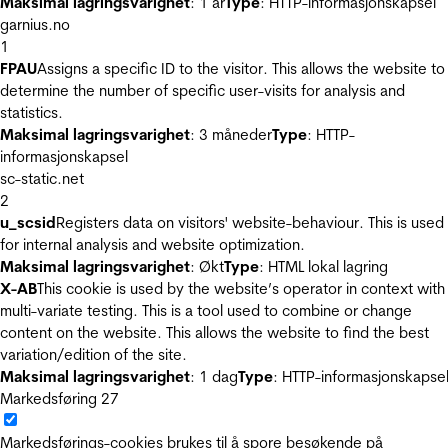
Maksimal lagringsvarighet
: 1 år
Type
: HTTP-informasjonskapsel
garnius.no
1
FPAU
Assigns a specific ID to the visitor. This allows the website to
determine the number of specific user-visits for analysis and
statistics.
Maksimal lagringsvarighet
: 3 måneder
Type
: HTTP-
informasjonskapsel
sc-static.net
2
u_scsid
Registers data on visitors' website-behaviour. This is used
for internal analysis and website optimization.
Maksimal lagringsvarighet
: Økt
Type
: HTML lokal lagring
X-AB
This cookie is used by the website’s operator in context with
multi-variate testing. This is a tool used to combine or change
content on the website. This allows the website to find the best
variation/edition of the site.
Maksimal lagringsvarighet
: 1 dag
Type
: HTTP-informasjonskapse
Markedsføring
27
Markedsførings-cookies brukes til å spore besøkende på