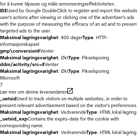
for å kunne tilpasse og måle annonseringseffektiviteten.
IDE
Used by Google DoubleClick to register and report the websit
user's actions after viewing or clicking one of the advertiser's ads
with the purpose of measuring the efficacy of an ad and to presen
targeted ads to the user.
Maksimal lagringsvarighet
: 400 dager
Type
: HTTP-
informasjonskapsel
gmp\conversion#
Venter
Maksimal lagringsvarighet
: Økt
Type
: Pikselsporing
ddm/activity/src=#
Venter
Maksimal lagringsvarighet
: Økt
Type
: Pikselsporing
Microsoft
7
Lær mer om denne leverandøren
_uetsid
Used to track visitors on multiple websites, in order to
present relevant advertisement based on the visitor's preferences
Maksimal lagringsvarighet
: Vedvarende
Type
: HTML lokal lagring
_uetsid_exp
Contains the expiry-date for the cookie with
corresponding name.
Maksimal lagringsvarighet
: Vedvarende
Type
: HTML lokal lagring