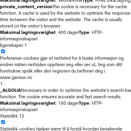
Maksimal lagringsvarighet
: Vedvarende
Type
: HTML lokal lagring
private_content_version
This cookie is necessary for the cache
function. A cache is used by the website to optimize the response
time between the visitor and the website. The cache is usually
stored on the visitor’s browser.
Maksimal lagringsvarighet
: 400 dager
Type
: HTTP-
informasjonskapsel
Egenskaper
1
Preferanse-cookies gjør et nettsted for å huske informasjon og
endrer måten nettsiden oppfører seg eller ser ut, ting som ditt
foretrukne språk eller den regionen du befinner deg i.
www.garnius.no
1
_ALGOLIA
Necessary in order to optimize the website's search-ba
function. The cookie ensures accurate and fast search results.
Maksimal lagringsvarighet
: 180 dager
Type
: HTTP-
informasjonskapsel
Statistikk
12
Statistikk-cookies hjelper eiere til å forstå hvordan besøkende