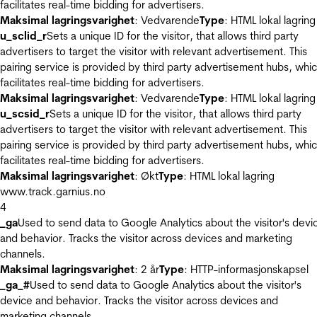
facilitates real-time bidding for advertisers.
Maksimal lagringsvarighet
: Vedvarende
Type
: HTML lokal lagring
u_sclid_r
Sets a unique ID for the visitor, that allows third party
advertisers to target the visitor with relevant advertisement. This
pairing service is provided by third party advertisement hubs, whi
facilitates real-time bidding for advertisers.
Maksimal lagringsvarighet
: Vedvarende
Type
: HTML lokal lagring
u_scsid_r
Sets a unique ID for the visitor, that allows third party
advertisers to target the visitor with relevant advertisement. This
pairing service is provided by third party advertisement hubs, whi
facilitates real-time bidding for advertisers.
Maksimal lagringsvarighet
: Økt
Type
: HTML lokal lagring
www.track.garnius.no
4
_ga
Used to send data to Google Analytics about the visitor's devi
and behavior. Tracks the visitor across devices and marketing
channels.
Maksimal lagringsvarighet
: 2 år
Type
: HTTP-informasjonskapsel
_ga_#
Used to send data to Google Analytics about the visitor's
device and behavior. Tracks the visitor across devices and
marketing channels.