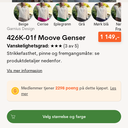
Beige
Cerise
Eplegrønn
Grå
Mørk blå
Natur
Garnius Design
Fra
426K-01f Moove Genser
1
149
,-
Vanskelighetsgrad:
★★★ (3 av 5)
Strikkefasthet, pinne og fremgangsmåte: se
produktdetaljer nedenfor.
Vis mer informasjon
Medlemmer tjener
2298 poeng
på dette kjøpet.
Les
mer
Velg størrelse og farge