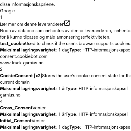
disse informasjonskapslene.
Google
1
Lær mer om denne leverandøren
Noen av dataene som innhentes av denne leverandøren, innhente
for å kunne tilpasse og måle annonseringseffektiviteten.
test_cookie
Used to check if the user's browser supports cookies
Maksimal lagringsvarighet
: 1 dag
Type
: HTTP-informasjonskapse
consent.cookiebot.com
www.track.garnius.no
2
CookieConsent [x2]
Stores the user's cookie consent state for th
current domain
Maksimal lagringsvarighet
: 1 år
Type
: HTTP-informasjonskapsel
garnius.no
4
Cross_Consent
Venter
Maksimal lagringsvarighet
: 1 år
Type
: HTTP-informasjonskapsel
Initial_Consent
Venter
Maksimal lagringsvarighet
: 1 dag
Type
: HTTP-informasjonskapse