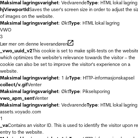
Maksimal lagringsvarighet
: Vedvarende
Type
: HTML lokal lagring
hjViewportId
Saves the user's screen size in order to adjust the si
of images on the website.
Maksimal lagringsvarighet
: Økt
Type
: HTML lokal lagring
VWO
3
Lær mer om denne leverandøren
_vwo_uuid_v2
This cookie is set to make split-tests on the websit
which optimizes the website's relevance towards the visitor – the
cookie can also be set to improve the visitor's experience on a
website.
Maksimal lagringsvarighet
: 1 år
Type
: HTTP-informasjonskapsel
collect/v.gif
Venter
Maksimal lagringsvarighet
: Økt
Type
: Pikselsporing
vwo_apm_sent
Venter
Maksimal lagringsvarighet
: Vedvarende
Type
: HTML lokal lagring
assets.voyado.com
1
_va
Contains an visitor ID. This is used to identify the visitor upon r
entry to the website.