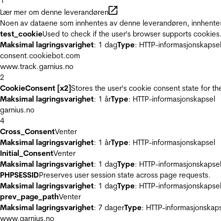
1
Lær mer om denne leverandøren
Noen av dataene som innhentes av denne leverandøren, innhentes 
test_cookie
Used to check if the user's browser supports cookies
Maksimal lagringsvarighet
: 1 dag
Type
: HTTP-informasjonskapse
consent.cookiebot.com
www.track.garnius.no
2
CookieConsent [x2]
Stores the user's cookie consent state for t
Maksimal lagringsvarighet
: 1 år
Type
: HTTP-informasjonskapsel
garnius.no
4
Cross_Consent
Venter
Maksimal lagringsvarighet
: 1 år
Type
: HTTP-informasjonskapsel
Initial_Consent
Venter
Maksimal lagringsvarighet
: 1 dag
Type
: HTTP-informasjonskapse
PHPSESSID
Preserves user session state across page requests.
Maksimal lagringsvarighet
: 1 dag
Type
: HTTP-informasjonskapse
prev_page_path
Venter
Maksimal lagringsvarighet
: 7 dager
Type
: HTTP-informasjonskap
www.garnius.no