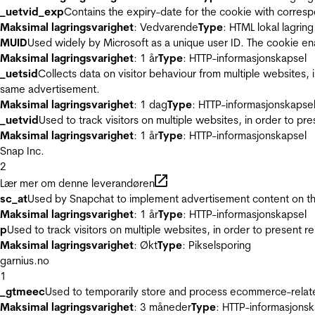
_uetvid_exp
Contains the expiry-date for the cookie with corres
Maksimal lagringsvarighet
: Vedvarende
Type
: HTML lokal lagring
MUID
Used widely by Microsoft as a unique user ID. The cookie en
Maksimal lagringsvarighet
: 1 år
Type
: HTTP-informasjonskapsel
_uetsid
Collects data on visitor behaviour from multiple websites, 
same advertisement.
Maksimal lagringsvarighet
: 1 dag
Type
: HTTP-informasjonskapse
_uetvid
Used to track visitors on multiple websites, in order to pr
Maksimal lagringsvarighet
: 1 år
Type
: HTTP-informasjonskapsel
Snap Inc.
2
Lær mer om denne leverandøren
sc_at
Used by Snapchat to implement advertisement content on the w
Maksimal lagringsvarighet
: 1 år
Type
: HTTP-informasjonskapsel
p
Used to track visitors on multiple websites, in order to present 
Maksimal lagringsvarighet
: Økt
Type
: Pikselsporing
garnius.no
1
_gtmeec
Used to temporarily store and process ecommerce-related 
Maksimal lagringsvarighet
: 3 måneder
Type
: HTTP-informasjonsk