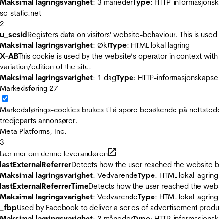
Maksimal lagringsvarighet
: 3 måneder
Type
: HTTP-informasjonsk
sc-static.net
2
u_scsid
Registers data on visitors' website-behaviour. This is used 
Maksimal lagringsvarighet
: Økt
Type
: HTML lokal lagring
X-AB
This cookie is used by the website’s operator in context with 
variation/edition of the site.
Maksimal lagringsvarighet
: 1 dag
Type
: HTTP-informasjonskapse
Markedsføring
27
Markedsførings-cookies brukes til å spore besøkende på nettstede
tredjeparts annonsører.
Meta Platforms, Inc.
3
Lær mer om denne leverandøren
lastExternalReferrer
Detects how the user reached the website by 
Maksimal lagringsvarighet
: Vedvarende
Type
: HTML lokal lagring
lastExternalReferrerTime
Detects how the user reached the websi
Maksimal lagringsvarighet
: Vedvarende
Type
: HTML lokal lagring
_fbp
Used by Facebook to deliver a series of advertisement product
Maksimal lagringsvarighet
: 3 måneder
Type
: HTTP-informasjonsk