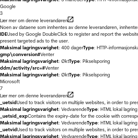
Google
3
Lær mer om denne leverandøren
Noen av dataene som innhentes av denne leverandøren, innhentes 
IDE
Used by Google DoubleClick to register and report the website u
present targeted ads to the user.
Maksimal lagringsvarighet
: 400 dager
Type
: HTTP-informasjonsk
gmp\conversion#
Venter
Maksimal lagringsvarighet
: Økt
Type
: Pikselsporing
ddm/activity/src=#
Venter
Maksimal lagringsvarighet
: Økt
Type
: Pikselsporing
Microsoft
7
Lær mer om denne leverandøren
_uetsid
Used to track visitors on multiple websites, in order to pr
Maksimal lagringsvarighet
: Vedvarende
Type
: HTML lokal lagring
_uetsid_exp
Contains the expiry-date for the cookie with corres
Maksimal lagringsvarighet
: Vedvarende
Type
: HTML lokal lagring
_uetvid
Used to track visitors on multiple websites, in order to pr
Maksimal lagringsvarighet
: Vedvarende
Type
: HTML lokal lagring