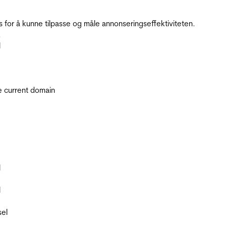
for å kunne tilpasse og måle annonseringseffektiviteten.
.
l
he current domain
l
l
sel