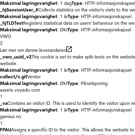
Maksimal lagringsvarighet
: 1 dag
Type
: HTTP-informasjonskapse
_hjSessionUser_#
Collects statistics on the visitor's visits to t
Maksimal lagringsvarighet
: 1 år
Type
: HTTP-informasjonskapsel
_hjTLDTest
Registers statistical data on users' behaviour on the we
Maksimal lagringsvarighet
: Økt
Type
: HTTP-informasjonskapsel
VWO
2
Lær mer om denne leverandøren
_vwo_uuid_v2
This cookie is set to make split-tests on the websi
website.
Maksimal lagringsvarighet
: 1 år
Type
: HTTP-informasjonskapsel
collect/v.gif
Venter
Maksimal lagringsvarighet
: Økt
Type
: Pikselsporing
assets.voyado.com
1
_va
Contains an visitor ID. This is used to identify the visitor upon 
Maksimal lagringsvarighet
: 1 år
Type
: HTTP-informasjonskapsel
garnius.no
1
FPAU
Assigns a specific ID to the visitor. This allows the website to