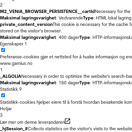
2
M2_VENIA_BROWSER_PERSISTENCE__cartId
Necessary for the 
Maksimal lagringsvarighet
: Vedvarende
Type
: HTML lokal lagring
private_content_version
This cookie is necessary for the cache 
stored on the visitor’s browser.
Maksimal lagringsvarighet
: 400 dager
Type
: HTTP-informasjonsk
Egenskaper
1
Preferanse-cookies gjør et nettsted for å huske informasjon og end
www.garnius.no
1
_ALGOLIA
Necessary in order to optimize the website's search-bar
Maksimal lagringsvarighet
: 180 dager
Type
: HTTP-informasjonsk
Statistikk
9
Statistikk-cookies hjelper eiere til å forstå hvordan besøkende 
Hotjar
3
Lær mer om denne leverandøren
_hjSession_#
Collects statistics on the visitor's visits to the we