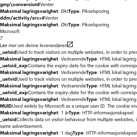
gmp\conversion#
Venter
Maksimal lagringsvarighet
: Økt
Type
: Pikselsporing
ddm/activity/src=#
Venter
Maksimal lagringsvarighet
: Økt
Type
: Pikselsporing
Microsoft
7
Lær mer om denne leverandøren
_uetsid
Used to track visitors on multiple websites, in order to pr
Maksimal lagringsvarighet
: Vedvarende
Type
: HTML lokal lagring
_uetsid_exp
Contains the expiry-date for the cookie with corres
Maksimal lagringsvarighet
: Vedvarende
Type
: HTML lokal lagring
_uetvid
Used to track visitors on multiple websites, in order to pr
Maksimal lagringsvarighet
: Vedvarende
Type
: HTML lokal lagring
_uetvid_exp
Contains the expiry-date for the cookie with corres
Maksimal lagringsvarighet
: Vedvarende
Type
: HTML lokal lagring
MUID
Used widely by Microsoft as a unique user ID. The cookie en
Maksimal lagringsvarighet
: 1 år
Type
: HTTP-informasjonskapsel
_uetsid
Collects data on visitor behaviour from multiple websites, 
same advertisement.
Maksimal lagringsvarighet
: 1 dag
Type
: HTTP-informasjonskapse