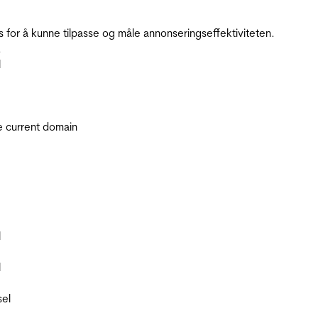
for å kunne tilpasse og måle annonseringseffektiviteten.
.
l
he current domain
l
l
sel