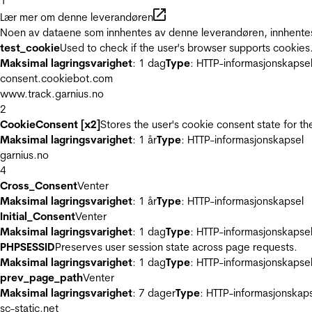
1
Lær mer om denne leverandøren
Noen av dataene som innhentes av denne leverandøren, innhentes 
test_cookie
Used to check if the user's browser supports cookies
Maksimal lagringsvarighet
: 1 dag
Type
: HTTP-informasjonskapse
consent.cookiebot.com
www.track.garnius.no
2
CookieConsent [x2]
Stores the user's cookie consent state for t
Maksimal lagringsvarighet
: 1 år
Type
: HTTP-informasjonskapsel
garnius.no
4
Cross_Consent
Venter
Maksimal lagringsvarighet
: 1 år
Type
: HTTP-informasjonskapsel
Initial_Consent
Venter
Maksimal lagringsvarighet
: 1 dag
Type
: HTTP-informasjonskapse
PHPSESSID
Preserves user session state across page requests.
Maksimal lagringsvarighet
: 1 dag
Type
: HTTP-informasjonskapse
prev_page_path
Venter
Maksimal lagringsvarighet
: 7 dager
Type
: HTTP-informasjonskap
sc-static.net