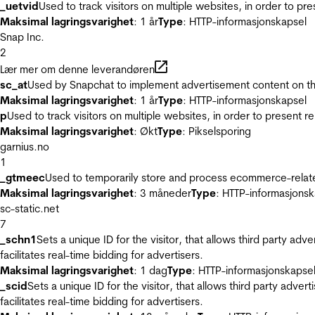
_uetvid
Used to track visitors on multiple websites, in order to pr
Maksimal lagringsvarighet
: 1 år
Type
: HTTP-informasjonskapsel
Snap Inc.
2
Lær mer om denne leverandøren
sc_at
Used by Snapchat to implement advertisement content on the w
Maksimal lagringsvarighet
: 1 år
Type
: HTTP-informasjonskapsel
p
Used to track visitors on multiple websites, in order to present 
Maksimal lagringsvarighet
: Økt
Type
: Pikselsporing
garnius.no
1
_gtmeec
Used to temporarily store and process ecommerce-related 
Maksimal lagringsvarighet
: 3 måneder
Type
: HTTP-informasjonsk
sc-static.net
7
_schn1
Sets a unique ID for the visitor, that allows third party adv
facilitates real-time bidding for advertisers.
Maksimal lagringsvarighet
: 1 dag
Type
: HTTP-informasjonskapse
_scid
Sets a unique ID for the visitor, that allows third party adver
facilitates real-time bidding for advertisers.