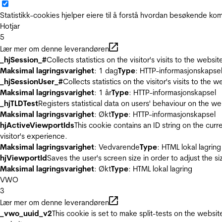
Statistikk-cookies hjelper eiere til å forstå hvordan besøkende 
Hotjar
5
Lær mer om denne leverandøren
_hjSession_#
Collects statistics on the visitor's visits to the we
Maksimal lagringsvarighet
: 1 dag
Type
: HTTP-informasjonskapse
_hjSessionUser_#
Collects statistics on the visitor's visits to t
Maksimal lagringsvarighet
: 1 år
Type
: HTTP-informasjonskapsel
_hjTLDTest
Registers statistical data on users' behaviour on the we
Maksimal lagringsvarighet
: Økt
Type
: HTTP-informasjonskapsel
hjActiveViewportIds
This cookie contains an ID string on the curr
visitor's experience.
Maksimal lagringsvarighet
: Vedvarende
Type
: HTML lokal lagring
hjViewportId
Saves the user's screen size in order to adjust the s
Maksimal lagringsvarighet
: Økt
Type
: HTML lokal lagring
VWO
3
Lær mer om denne leverandøren
_vwo_uuid_v2
This cookie is set to make split-tests on the websi