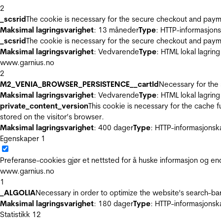
2
_scsrid
The cookie is necessary for the secure checkout and payme
Maksimal lagringsvarighet
: 13 måneder
Type
: HTTP-informasjon
_scsrid
The cookie is necessary for the secure checkout and payme
Maksimal lagringsvarighet
: Vedvarende
Type
: HTML lokal lagring
www.garnius.no
2
M2_VENIA_BROWSER_PERSISTENCE__cartId
Necessary for the 
Maksimal lagringsvarighet
: Vedvarende
Type
: HTML lokal lagring
private_content_version
This cookie is necessary for the cache 
stored on the visitor’s browser.
Maksimal lagringsvarighet
: 400 dager
Type
: HTTP-informasjonsk
Egenskaper
1
Preferanse-cookies gjør et nettsted for å huske informasjon og end
www.garnius.no
1
_ALGOLIA
Necessary in order to optimize the website's search-bar
Maksimal lagringsvarighet
: 180 dager
Type
: HTTP-informasjonsk
Statistikk
12