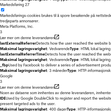
Markedsføring
27
Markedsførings-cookies brukes til å spore besøkende på nettstede
tredjeparts annonsører.
Meta Platforms, Inc.
3
Lær mer om denne leverandøren
lastExternalReferrer
Detects how the user reached the website by 
Maksimal lagringsvarighet
: Vedvarende
Type
: HTML lokal lagring
lastExternalReferrerTime
Detects how the user reached the websi
Maksimal lagringsvarighet
: Vedvarende
Type
: HTML lokal lagring
_fbp
Used by Facebook to deliver a series of advertisement product
Maksimal lagringsvarighet
: 3 måneder
Type
: HTTP-informasjonsk
Google
3
Lær mer om denne leverandøren
Noen av dataene som innhentes av denne leverandøren, innhentes 
IDE
Used by Google DoubleClick to register and report the website u
present targeted ads to the user.
Maksimal lagringsvarighet
: 400 dager
Type
: HTTP-informasjonsk