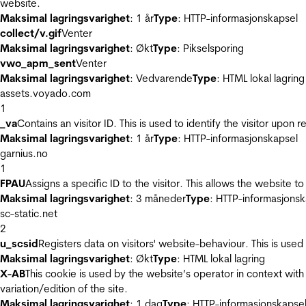
website.
Maksimal lagringsvarighet
: 1 år
Type
: HTTP-informasjonskapsel
collect/v.gif
Venter
Maksimal lagringsvarighet
: Økt
Type
: Pikselsporing
vwo_apm_sent
Venter
Maksimal lagringsvarighet
: Vedvarende
Type
: HTML lokal lagring
assets.voyado.com
1
_va
Contains an visitor ID. This is used to identify the visitor upon 
Maksimal lagringsvarighet
: 1 år
Type
: HTTP-informasjonskapsel
garnius.no
1
FPAU
Assigns a specific ID to the visitor. This allows the website to
Maksimal lagringsvarighet
: 3 måneder
Type
: HTTP-informasjonsk
sc-static.net
2
u_scsid
Registers data on visitors' website-behaviour. This is used 
Maksimal lagringsvarighet
: Økt
Type
: HTML lokal lagring
X-AB
This cookie is used by the website’s operator in context with 
variation/edition of the site.
Maksimal lagringsvarighet
: 1 dag
Type
: HTTP-informasjonskapse