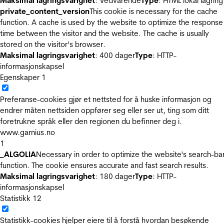
Maksimal lagringsvarighet
: Vedvarende
Type
: HTML lokal lagring
private_content_version
This cookie is necessary for the cache
function. A cache is used by the website to optimize the response
time between the visitor and the website. The cache is usually
stored on the visitor’s browser.
Maksimal lagringsvarighet
: 400 dager
Type
: HTTP-
informasjonskapsel
Egenskaper
1
Preferanse-cookies gjør et nettsted for å huske informasjon og
endrer måten nettsiden oppfører seg eller ser ut, ting som ditt
foretrukne språk eller den regionen du befinner deg i.
www.garnius.no
1
_ALGOLIA
Necessary in order to optimize the website's search-ba
function. The cookie ensures accurate and fast search results.
Maksimal lagringsvarighet
: 180 dager
Type
: HTTP-
informasjonskapsel
Statistikk
12
Statistikk-cookies hjelper eiere til å forstå hvordan besøkende