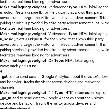
facilitates real-time bidding for advertisers.
Maksimal lagringsvarighet
: Vedvarende
Type
: HTML lokal lagring
u_sclid_r
Sets a unique ID for the visitor, that allows third party
advertisers to target the visitor with relevant advertisement. This
pairing service is provided by third party advertisement hubs, whi
facilitates real-time bidding for advertisers.
Maksimal lagringsvarighet
: Vedvarende
Type
: HTML lokal lagring
u_scsid_r
Sets a unique ID for the visitor, that allows third party
advertisers to target the visitor with relevant advertisement. This
pairing service is provided by third party advertisement hubs, whi
facilitates real-time bidding for advertisers.
Maksimal lagringsvarighet
: Økt
Type
: HTML lokal lagring
www.track.garnius.no
4
_ga
Used to send data to Google Analytics about the visitor's devi
and behavior. Tracks the visitor across devices and marketing
channels.
Maksimal lagringsvarighet
: 2 år
Type
: HTTP-informasjonskapsel
_ga_#
Used to send data to Google Analytics about the visitor's
device and behavior. Tracks the visitor across devices and
marketing channels.