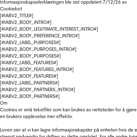
Informasjonskapselerklæringen ble sist oppdatert 7/12/26 av
Cookiebot
[#IABV2_TITLE#]
[#IABV2_BODY_INTRO#]
[#IABV2_BODY_LEGITIMATE_INTEREST_INTRO#]
[#IABV2_BODY_PREFERENCE_INTRO#]
[#IABV2_LABEL_PURPOSES#]
[#IABV2_BODY_PURPOSES_INTRO#]
[#IABV2_BODY_PURPOSES#]
[#IABV2_LABEL_FEATURES#]
[#IABV2_BODY_FEATURES_INTRO#]
[#IABV2_BODY_FEATURES#]
[#IABV2_LABEL_PARTNERS#]
[#IABV2_BODY_PARTNERS_INTRO#]
[#IABV2_BODY_PARTNERS#]
Om
Cookies er små tekstfiler som kan brukes av nettsteder for å gjøre
en brukers opplevelse mer effektiv.
Loven sier at vi kan lagre informasjonskapsler på enheten hvis de e
strengt nødvendig for driften av dette området. For alle andre typ