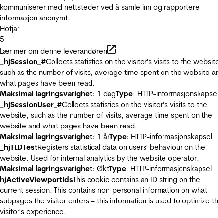
kommuniserer med nettsteder ved å samle inn og rapportere
informasjon anonymt.
Hotjar
5
Lær mer om denne leverandøren
_hjSession_#
Collects statistics on the visitor's visits to the websit
such as the number of visits, average time spent on the website a
what pages have been read.
Maksimal lagringsvarighet
: 1 dag
Type
: HTTP-informasjonskapse
_hjSessionUser_#
Collects statistics on the visitor's visits to the
website, such as the number of visits, average time spent on the
website and what pages have been read.
Maksimal lagringsvarighet
: 1 år
Type
: HTTP-informasjonskapsel
_hjTLDTest
Registers statistical data on users' behaviour on the
website. Used for internal analytics by the website operator.
Maksimal lagringsvarighet
: Økt
Type
: HTTP-informasjonskapsel
hjActiveViewportIds
This cookie contains an ID string on the
current session. This contains non-personal information on what
subpages the visitor enters – this information is used to optimize t
visitor's experience.