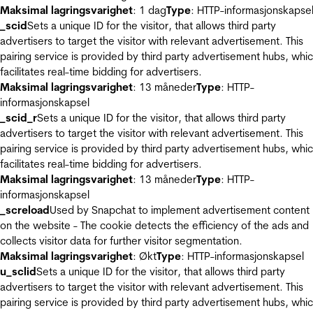
Maksimal lagringsvarighet
: 1 dag
Type
: HTTP-informasjonskapse
_scid
Sets a unique ID for the visitor, that allows third party
advertisers to target the visitor with relevant advertisement. This
pairing service is provided by third party advertisement hubs, whi
facilitates real-time bidding for advertisers.
Maksimal lagringsvarighet
: 13 måneder
Type
: HTTP-
informasjonskapsel
_scid_r
Sets a unique ID for the visitor, that allows third party
advertisers to target the visitor with relevant advertisement. This
pairing service is provided by third party advertisement hubs, whi
facilitates real-time bidding for advertisers.
Maksimal lagringsvarighet
: 13 måneder
Type
: HTTP-
informasjonskapsel
_screload
Used by Snapchat to implement advertisement content
on the website - The cookie detects the efficiency of the ads and
collects visitor data for further visitor segmentation.
Maksimal lagringsvarighet
: Økt
Type
: HTTP-informasjonskapsel
u_sclid
Sets a unique ID for the visitor, that allows third party
advertisers to target the visitor with relevant advertisement. This
pairing service is provided by third party advertisement hubs, whi