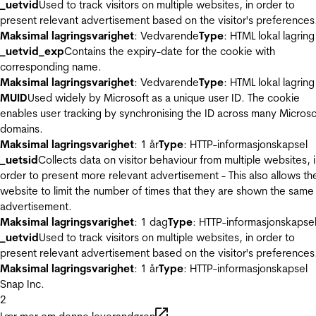
_uetvid
Used to track visitors on multiple websites, in order to
present relevant advertisement based on the visitor's preferences
Maksimal lagringsvarighet
: Vedvarende
Type
: HTML lokal lagring
_uetvid_exp
Contains the expiry-date for the cookie with
corresponding name.
Maksimal lagringsvarighet
: Vedvarende
Type
: HTML lokal lagring
MUID
Used widely by Microsoft as a unique user ID. The cookie
enables user tracking by synchronising the ID across many Microso
domains.
Maksimal lagringsvarighet
: 1 år
Type
: HTTP-informasjonskapsel
_uetsid
Collects data on visitor behaviour from multiple websites, 
order to present more relevant advertisement - This also allows th
website to limit the number of times that they are shown the same
advertisement.
Maksimal lagringsvarighet
: 1 dag
Type
: HTTP-informasjonskapse
_uetvid
Used to track visitors on multiple websites, in order to
present relevant advertisement based on the visitor's preferences
Maksimal lagringsvarighet
: 1 år
Type
: HTTP-informasjonskapsel
Snap Inc.
2