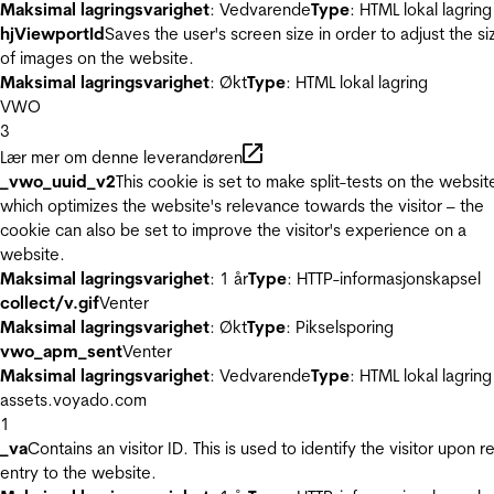
Maksimal lagringsvarighet
: Vedvarende
Type
: HTML lokal lagring
hjViewportId
Saves the user's screen size in order to adjust the si
of images on the website.
Maksimal lagringsvarighet
: Økt
Type
: HTML lokal lagring
VWO
3
Lær mer om denne leverandøren
_vwo_uuid_v2
This cookie is set to make split-tests on the websit
which optimizes the website's relevance towards the visitor – the
cookie can also be set to improve the visitor's experience on a
website.
Maksimal lagringsvarighet
: 1 år
Type
: HTTP-informasjonskapsel
collect/v.gif
Venter
Maksimal lagringsvarighet
: Økt
Type
: Pikselsporing
vwo_apm_sent
Venter
Maksimal lagringsvarighet
: Vedvarende
Type
: HTML lokal lagring
assets.voyado.com
1
_va
Contains an visitor ID. This is used to identify the visitor upon r
entry to the website.