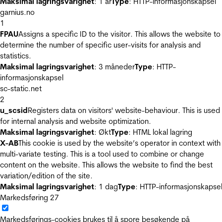
Maksimal lagringsvarighet
: 1 år
Type
: HTTP-informasjonskapsel
garnius.no
1
FPAU
Assigns a specific ID to the visitor. This allows the website to
determine the number of specific user-visits for analysis and
statistics.
Maksimal lagringsvarighet
: 3 måneder
Type
: HTTP-
informasjonskapsel
sc-static.net
2
u_scsid
Registers data on visitors' website-behaviour. This is used
for internal analysis and website optimization.
Maksimal lagringsvarighet
: Økt
Type
: HTML lokal lagring
X-AB
This cookie is used by the website’s operator in context with
multi-variate testing. This is a tool used to combine or change
content on the website. This allows the website to find the best
variation/edition of the site.
Maksimal lagringsvarighet
: 1 dag
Type
: HTTP-informasjonskapse
Markedsføring
27
Markedsførings-cookies brukes til å spore besøkende på