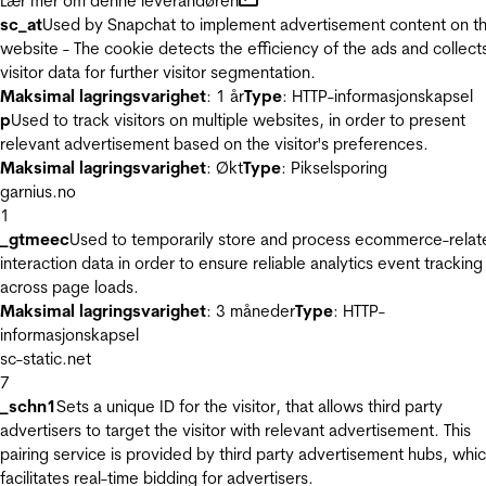
Lær mer om denne leverandøren
sc_at
Used by Snapchat to implement advertisement content on t
website - The cookie detects the efficiency of the ads and collect
visitor data for further visitor segmentation.
Maksimal lagringsvarighet
: 1 år
Type
: HTTP-informasjonskapsel
p
Used to track visitors on multiple websites, in order to present
relevant advertisement based on the visitor's preferences.
Maksimal lagringsvarighet
: Økt
Type
: Pikselsporing
garnius.no
1
_gtmeec
Used to temporarily store and process ecommerce-relat
interaction data in order to ensure reliable analytics event tracking
across page loads.
Maksimal lagringsvarighet
: 3 måneder
Type
: HTTP-
informasjonskapsel
sc-static.net
7
_schn1
Sets a unique ID for the visitor, that allows third party
advertisers to target the visitor with relevant advertisement. This
pairing service is provided by third party advertisement hubs, whi
facilitates real-time bidding for advertisers.