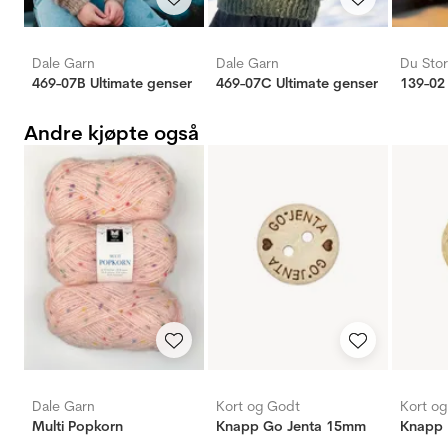
Dale Garn
Dale Garn
Du Stor
469-07B Ultimate genser
469-07C Ultimate genser
139-02
Andre kjøpte også
Dale Garn
Kort og Godt
Kort o
Multi Popkorn
Knapp Go Jenta 15mm
Knapp 