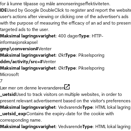
for å kunne tilpasse og måle annonseringseffektiviteten.
IDE
Used by Google DoubleClick to register and report the websit
user's actions after viewing or clicking one of the advertiser's ads
with the purpose of measuring the efficacy of an ad and to presen
targeted ads to the user.
Maksimal lagringsvarighet
: 400 dager
Type
: HTTP-
informasjonskapsel
gmp\conversion#
Venter
Maksimal lagringsvarighet
: Økt
Type
: Pikselsporing
ddm/activity/src=#
Venter
Maksimal lagringsvarighet
: Økt
Type
: Pikselsporing
Microsoft
7
Lær mer om denne leverandøren
_uetsid
Used to track visitors on multiple websites, in order to
present relevant advertisement based on the visitor's preferences
Maksimal lagringsvarighet
: Vedvarende
Type
: HTML lokal lagring
_uetsid_exp
Contains the expiry-date for the cookie with
corresponding name.
Maksimal lagringsvarighet
: Vedvarende
Type
: HTML lokal lagring