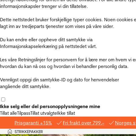
informasjonskapsler trenger vi din tillatelse.
Dette nettstedet bruker forskjellige typer cookies. Noen cookies 
lagt inn av tredjeparts tjenester som vises på våre sider.
Du kan endre eller oppheve ditt samtykke via
Informasjonskapselerkæring på nettstedet vårt.
Les våre Retningslinjer for personvern for å lære mer om hvem vi e
hvordan du kan nå oss og hvordan vi behandler personlig data.
Vennligst oppgi din samtykke-ID og dato for henvendelser
angående ditt samtykke.
Ikke selg eller del personopplysningene mine
Tillat alle
Tilpass
Tillat utvalgte
Ikke tillat
Prisgaranti +15%
Fri frakt over 799,-
Norges s
Hjem
STRIKKEPAKKER
>