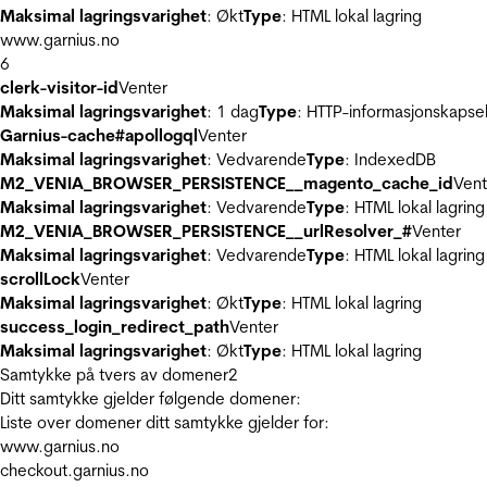
Maksimal lagringsvarighet
: Økt
Type
: HTML lokal lagring
www.garnius.no
6
clerk-visitor-id
Venter
Maksimal lagringsvarighet
: 1 dag
Type
: HTTP-informasjonskapse
Garnius-cache#apollogql
Venter
Maksimal lagringsvarighet
: Vedvarende
Type
: IndexedDB
M2_VENIA_BROWSER_PERSISTENCE__magento_cache_id
Vent
Maksimal lagringsvarighet
: Vedvarende
Type
: HTML lokal lagring
M2_VENIA_BROWSER_PERSISTENCE__urlResolver_#
Venter
Maksimal lagringsvarighet
: Vedvarende
Type
: HTML lokal lagring
scrollLock
Venter
Maksimal lagringsvarighet
: Økt
Type
: HTML lokal lagring
success_login_redirect_path
Venter
Maksimal lagringsvarighet
: Økt
Type
: HTML lokal lagring
Samtykke på tvers av domener
2
Ditt samtykke gjelder følgende domener:
Liste over domener ditt samtykke gjelder for:
www.garnius.no
checkout.garnius.no