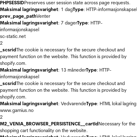
PHPSESSID
Preserves user session state across page requests.
Maksimal lagringsvarighet
: 1 dag
Type
: HTTP-informasjonskapse
prev_page_path
Venter
Maksimal lagringsvarighet
: 7 dager
Type
: HTTP-
informasjonskapsel
sc-static.net
2
_scsrid
The cookie is necessary for the secure checkout and
payment function on the website. This function is provided by
shopify.com.
Maksimal lagringsvarighet
: 13 måneder
Type
: HTTP-
informasjonskapsel
_scsrid
The cookie is necessary for the secure checkout and
payment function on the website. This function is provided by
shopify.com.
Maksimal lagringsvarighet
: Vedvarende
Type
: HTML lokal lagring
www.garnius.no
2
M2_VENIA_BROWSER_PERSISTENCE__cartId
Necessary for the
shopping cart functionality on the website.