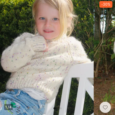
-30%
1
/
4