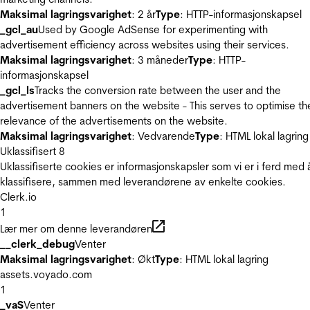
Maksimal lagringsvarighet
: 2 år
Type
: HTTP-informasjonskapsel
_gcl_au
Used by Google AdSense for experimenting with
advertisement efficiency across websites using their services.
Maksimal lagringsvarighet
: 3 måneder
Type
: HTTP-
informasjonskapsel
_gcl_ls
Tracks the conversion rate between the user and the
advertisement banners on the website - This serves to optimise th
relevance of the advertisements on the website.
Maksimal lagringsvarighet
: Vedvarende
Type
: HTML lokal lagring
Uklassifisert
8
Uklassifiserte cookies er informasjonskapsler som vi er i ferd med 
klassifisere, sammen med leverandørene av enkelte cookies.
Clerk.io
1
Lær mer om denne leverandøren
__clerk_debug
Venter
Maksimal lagringsvarighet
: Økt
Type
: HTML lokal lagring
assets.voyado.com
1
_vaS
Venter