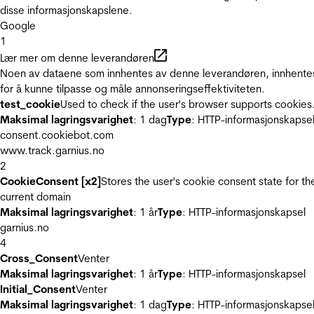
disse informasjonskapslene.
Google
1
Lær mer om denne leverandøren
Noen av dataene som innhentes av denne leverandøren, innhente
for å kunne tilpasse og måle annonseringseffektiviteten.
test_cookie
Used to check if the user's browser supports cookies
Maksimal lagringsvarighet
: 1 dag
Type
: HTTP-informasjonskapse
consent.cookiebot.com
www.track.garnius.no
2
CookieConsent [x2]
Stores the user's cookie consent state for th
current domain
Maksimal lagringsvarighet
: 1 år
Type
: HTTP-informasjonskapsel
garnius.no
4
Cross_Consent
Venter
Maksimal lagringsvarighet
: 1 år
Type
: HTTP-informasjonskapsel
Initial_Consent
Venter
Maksimal lagringsvarighet
: 1 dag
Type
: HTTP-informasjonskapse