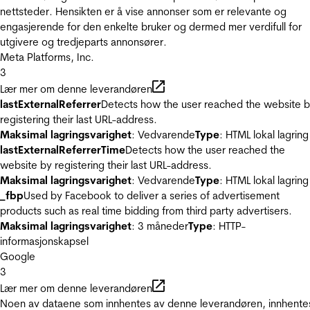
nettsteder. Hensikten er å vise annonser som er relevante og
engasjerende for den enkelte bruker og dermed mer verdifull for
utgivere og tredjeparts annonsører.
Meta Platforms, Inc.
3
Lær mer om denne leverandøren
lastExternalReferrer
Detects how the user reached the website 
registering their last URL-address.
Maksimal lagringsvarighet
: Vedvarende
Type
: HTML lokal lagring
lastExternalReferrerTime
Detects how the user reached the
website by registering their last URL-address.
Maksimal lagringsvarighet
: Vedvarende
Type
: HTML lokal lagring
_fbp
Used by Facebook to deliver a series of advertisement
products such as real time bidding from third party advertisers.
Maksimal lagringsvarighet
: 3 måneder
Type
: HTTP-
informasjonskapsel
Google
3
Lær mer om denne leverandøren
Noen av dataene som innhentes av denne leverandøren, innhente