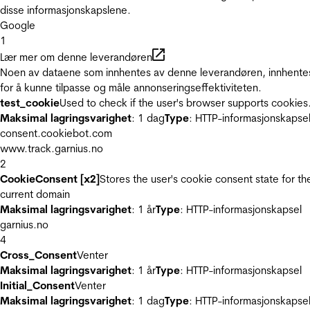
disse informasjonskapslene.
Google
1
Lær mer om denne leverandøren
Noen av dataene som innhentes av denne leverandøren, innhente
for å kunne tilpasse og måle annonseringseffektiviteten.
test_cookie
Used to check if the user's browser supports cookies
Maksimal lagringsvarighet
: 1 dag
Type
: HTTP-informasjonskapse
consent.cookiebot.com
www.track.garnius.no
2
CookieConsent [x2]
Stores the user's cookie consent state for th
current domain
Maksimal lagringsvarighet
: 1 år
Type
: HTTP-informasjonskapsel
garnius.no
4
Cross_Consent
Venter
Maksimal lagringsvarighet
: 1 år
Type
: HTTP-informasjonskapsel
Initial_Consent
Venter
Maksimal lagringsvarighet
: 1 dag
Type
: HTTP-informasjonskapse