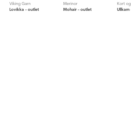
Viking Garn
Merinor
Kort o
Lovikka - outlet
Mohair - outlet
Ullkam 