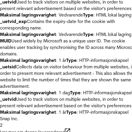
_uetvid
Used to track visitors on multiple websites, in order to
present relevant advertisement based on the visitor's preferences
Maksimal lagringsvarighet
: Vedvarende
Type
: HTML lokal lagring
_uetvid_exp
Contains the expiry-date for the cookie with
corresponding name.
Maksimal lagringsvarighet
: Vedvarende
Type
: HTML lokal lagring
MUID
Used widely by Microsoft as a unique user ID. The cookie
enables user tracking by synchronising the ID across many Microso
domains.
Maksimal lagringsvarighet
: 1 år
Type
: HTTP-informasjonskapsel
_uetsid
Collects data on visitor behaviour from multiple websites, 
order to present more relevant advertisement - This also allows th
website to limit the number of times that they are shown the same
advertisement.
Maksimal lagringsvarighet
: 1 dag
Type
: HTTP-informasjonskapse
_uetvid
Used to track visitors on multiple websites, in order to
present relevant advertisement based on the visitor's preferences
Maksimal lagringsvarighet
: 1 år
Type
: HTTP-informasjonskapsel
Snap Inc.
2