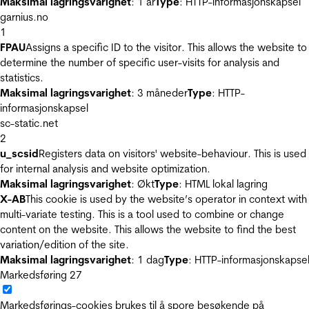
Maksimal lagringsvarighet
: 1 år
Type
: HTTP-informasjonskapsel
garnius.no
1
FPAU
Assigns a specific ID to the visitor. This allows the website to
determine the number of specific user-visits for analysis and
statistics.
Maksimal lagringsvarighet
: 3 måneder
Type
: HTTP-
informasjonskapsel
sc-static.net
2
u_scsid
Registers data on visitors' website-behaviour. This is used
for internal analysis and website optimization.
Maksimal lagringsvarighet
: Økt
Type
: HTML lokal lagring
X-AB
This cookie is used by the website’s operator in context with
multi-variate testing. This is a tool used to combine or change
content on the website. This allows the website to find the best
variation/edition of the site.
Maksimal lagringsvarighet
: 1 dag
Type
: HTTP-informasjonskapse
Markedsføring
27
Markedsførings-cookies brukes til å spore besøkende på