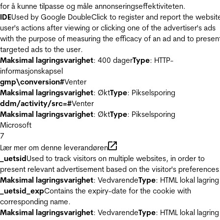
for å kunne tilpasse og måle annonseringseffektiviteten.
IDE
Used by Google DoubleClick to register and report the websit
user's actions after viewing or clicking one of the advertiser's ads
with the purpose of measuring the efficacy of an ad and to presen
targeted ads to the user.
Maksimal lagringsvarighet
: 400 dager
Type
: HTTP-
informasjonskapsel
gmp\conversion#
Venter
Maksimal lagringsvarighet
: Økt
Type
: Pikselsporing
ddm/activity/src=#
Venter
Maksimal lagringsvarighet
: Økt
Type
: Pikselsporing
Microsoft
7
Lær mer om denne leverandøren
_uetsid
Used to track visitors on multiple websites, in order to
present relevant advertisement based on the visitor's preferences
Maksimal lagringsvarighet
: Vedvarende
Type
: HTML lokal lagring
_uetsid_exp
Contains the expiry-date for the cookie with
corresponding name.
Maksimal lagringsvarighet
: Vedvarende
Type
: HTML lokal lagring