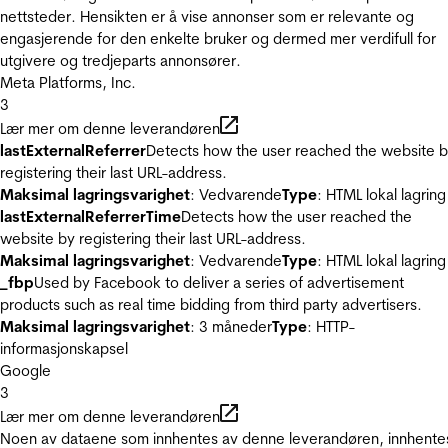
nettsteder. Hensikten er å vise annonser som er relevante og
engasjerende for den enkelte bruker og dermed mer verdifull for
utgivere og tredjeparts annonsører.
Meta Platforms, Inc.
3
Lær mer om denne leverandøren
lastExternalReferrer
Detects how the user reached the website 
registering their last URL-address.
Maksimal lagringsvarighet
: Vedvarende
Type
: HTML lokal lagring
lastExternalReferrerTime
Detects how the user reached the
website by registering their last URL-address.
Maksimal lagringsvarighet
: Vedvarende
Type
: HTML lokal lagring
_fbp
Used by Facebook to deliver a series of advertisement
products such as real time bidding from third party advertisers.
Maksimal lagringsvarighet
: 3 måneder
Type
: HTTP-
informasjonskapsel
Google
3
Lær mer om denne leverandøren
Noen av dataene som innhentes av denne leverandøren, innhente