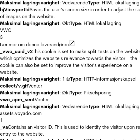
Maksimal lagringsvarighet
: Vedvarende
Type
: HTML lokal lagring
hjViewportId
Saves the user's screen size in order to adjust the si
of images on the website.
Maksimal lagringsvarighet
: Økt
Type
: HTML lokal lagring
VWO
3
Lær mer om denne leverandøren
_vwo_uuid_v2
This cookie is set to make split-tests on the websit
which optimizes the website's relevance towards the visitor – the
cookie can also be set to improve the visitor's experience on a
website.
Maksimal lagringsvarighet
: 1 år
Type
: HTTP-informasjonskapsel
collect/v.gif
Venter
Maksimal lagringsvarighet
: Økt
Type
: Pikselsporing
vwo_apm_sent
Venter
Maksimal lagringsvarighet
: Vedvarende
Type
: HTML lokal lagring
assets.voyado.com
1
_va
Contains an visitor ID. This is used to identify the visitor upon r
entry to the website.