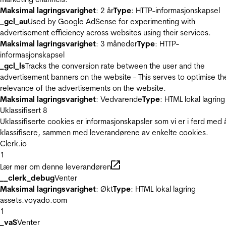
Maksimal lagringsvarighet
: 2 år
Type
: HTTP-informasjonskapsel
_gcl_au
Used by Google AdSense for experimenting with
advertisement efficiency across websites using their services.
Maksimal lagringsvarighet
: 3 måneder
Type
: HTTP-
informasjonskapsel
_gcl_ls
Tracks the conversion rate between the user and the
advertisement banners on the website - This serves to optimise th
relevance of the advertisements on the website.
Maksimal lagringsvarighet
: Vedvarende
Type
: HTML lokal lagring
Uklassifisert
8
Uklassifiserte cookies er informasjonskapsler som vi er i ferd med 
klassifisere, sammen med leverandørene av enkelte cookies.
Clerk.io
1
Lær mer om denne leverandøren
__clerk_debug
Venter
Maksimal lagringsvarighet
: Økt
Type
: HTML lokal lagring
assets.voyado.com
1
_vaS
Venter