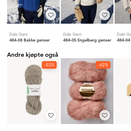
Dale Garn
Dale Garn
Dale G
484-08 Bakke genser
484-05 Engelberg genser
484-04
Andre kjøpte også
-53%
-62%