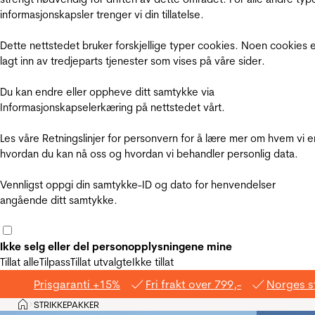
informasjonskapsler trenger vi din tillatelse.
Dette nettstedet bruker forskjellige typer cookies. Noen cookies 
lagt inn av tredjeparts tjenester som vises på våre sider.
Du kan endre eller oppheve ditt samtykke via
Informasjonskapselerkæring på nettstedet vårt.
Les våre Retningslinjer for personvern for å lære mer om hvem vi e
hvordan du kan nå oss og hvordan vi behandler personlig data.
Vennligst oppgi din samtykke-ID og dato for henvendelser
angående ditt samtykke.
Ikke selg eller del personopplysningene mine
Tillat alle
Tilpass
Tillat utvalgte
Ikke tillat
Prisgaranti +15%
Fri frakt over 799,-
Norges s
Hjem
STRIKKEPAKKER
>