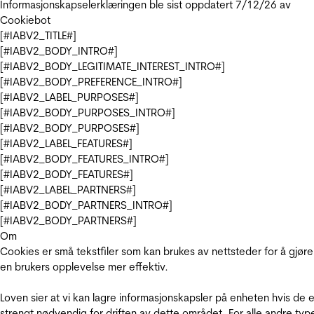
Informasjonskapselerklæringen ble sist oppdatert 7/12/26 av
Cookiebot
[#IABV2_TITLE#]
[#IABV2_BODY_INTRO#]
[#IABV2_BODY_LEGITIMATE_INTEREST_INTRO#]
[#IABV2_BODY_PREFERENCE_INTRO#]
[#IABV2_LABEL_PURPOSES#]
[#IABV2_BODY_PURPOSES_INTRO#]
[#IABV2_BODY_PURPOSES#]
[#IABV2_LABEL_FEATURES#]
[#IABV2_BODY_FEATURES_INTRO#]
[#IABV2_BODY_FEATURES#]
[#IABV2_LABEL_PARTNERS#]
[#IABV2_BODY_PARTNERS_INTRO#]
[#IABV2_BODY_PARTNERS#]
Om
Cookies er små tekstfiler som kan brukes av nettsteder for å gjøre
en brukers opplevelse mer effektiv.
Loven sier at vi kan lagre informasjonskapsler på enheten hvis de e
strengt nødvendig for driften av dette området. For alle andre typ