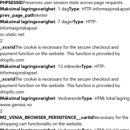
PHPSESSID
Preserves user session state across page requests.
Maksimal lagringsvarighet
: 1 dag
Type
: HTTP-informasjonskapse
prev_page_path
Venter
Maksimal lagringsvarighet
: 7 dager
Type
: HTTP-
informasjonskapsel
sc-static.net
2
_scsrid
The cookie is necessary for the secure checkout and
payment function on the website. This function is provided by
shopify.com.
Maksimal lagringsvarighet
: 13 måneder
Type
: HTTP-
informasjonskapsel
_scsrid
The cookie is necessary for the secure checkout and
payment function on the website. This function is provided by
shopify.com.
Maksimal lagringsvarighet
: Vedvarende
Type
: HTML lokal lagring
www.garnius.no
2
M2_VENIA_BROWSER_PERSISTENCE__cartId
Necessary for the
shopping cart functionality on the website.