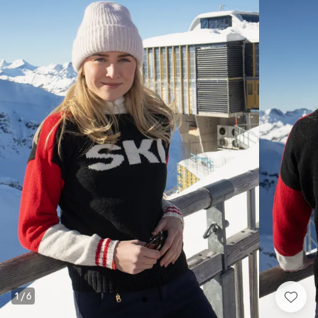
1
/
6