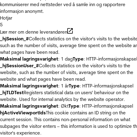
kommuniserer med nettsteder ved å samle inn og rapportere
informasjon anonymt.
Hotjar
5
Lær mer om denne leverandøren
_hjSession_#
Collects statistics on the visitor's visits to the websit
such as the number of visits, average time spent on the website a
what pages have been read.
Maksimal lagringsvarighet
: 1 dag
Type
: HTTP-informasjonskapse
_hjSessionUser_#
Collects statistics on the visitor's visits to the
website, such as the number of visits, average time spent on the
website and what pages have been read.
Maksimal lagringsvarighet
: 1 år
Type
: HTTP-informasjonskapsel
_hjTLDTest
Registers statistical data on users' behaviour on the
website. Used for internal analytics by the website operator.
Maksimal lagringsvarighet
: Økt
Type
: HTTP-informasjonskapsel
hjActiveViewportIds
This cookie contains an ID string on the
current session. This contains non-personal information on what
subpages the visitor enters – this information is used to optimize t
visitor's experience.