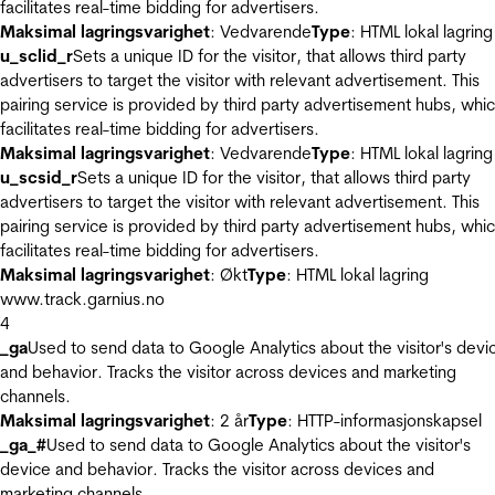
facilitates real-time bidding for advertisers.
Maksimal lagringsvarighet
: Vedvarende
Type
: HTML lokal lagring
u_sclid_r
Sets a unique ID for the visitor, that allows third party
advertisers to target the visitor with relevant advertisement. This
pairing service is provided by third party advertisement hubs, whi
facilitates real-time bidding for advertisers.
Maksimal lagringsvarighet
: Vedvarende
Type
: HTML lokal lagring
u_scsid_r
Sets a unique ID for the visitor, that allows third party
advertisers to target the visitor with relevant advertisement. This
pairing service is provided by third party advertisement hubs, whi
facilitates real-time bidding for advertisers.
Maksimal lagringsvarighet
: Økt
Type
: HTML lokal lagring
www.track.garnius.no
4
_ga
Used to send data to Google Analytics about the visitor's devi
and behavior. Tracks the visitor across devices and marketing
channels.
Maksimal lagringsvarighet
: 2 år
Type
: HTTP-informasjonskapsel
_ga_#
Used to send data to Google Analytics about the visitor's
device and behavior. Tracks the visitor across devices and
marketing channels.