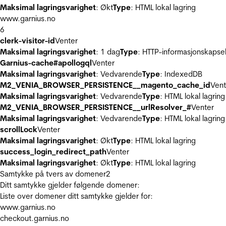
Maksimal lagringsvarighet
: Økt
Type
: HTML lokal lagring
www.garnius.no
6
clerk-visitor-id
Venter
Maksimal lagringsvarighet
: 1 dag
Type
: HTTP-informasjonskapse
Garnius-cache#apollogql
Venter
Maksimal lagringsvarighet
: Vedvarende
Type
: IndexedDB
M2_VENIA_BROWSER_PERSISTENCE__magento_cache_id
Vent
Maksimal lagringsvarighet
: Vedvarende
Type
: HTML lokal lagring
M2_VENIA_BROWSER_PERSISTENCE__urlResolver_#
Venter
Maksimal lagringsvarighet
: Vedvarende
Type
: HTML lokal lagring
scrollLock
Venter
Maksimal lagringsvarighet
: Økt
Type
: HTML lokal lagring
success_login_redirect_path
Venter
Maksimal lagringsvarighet
: Økt
Type
: HTML lokal lagring
Samtykke på tvers av domener
2
Ditt samtykke gjelder følgende domener:
Liste over domener ditt samtykke gjelder for:
www.garnius.no
checkout.garnius.no