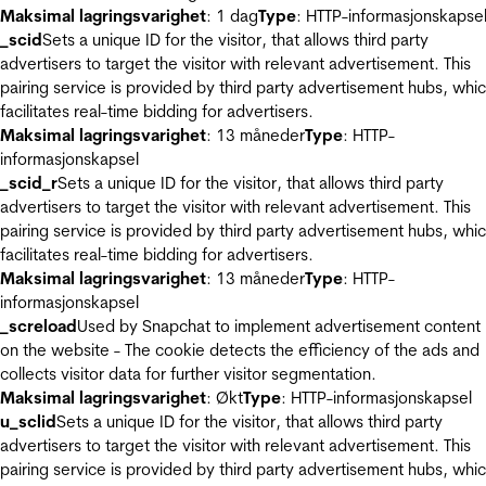
Maksimal lagringsvarighet
: 1 dag
Type
: HTTP-informasjonskapse
_scid
Sets a unique ID for the visitor, that allows third party
advertisers to target the visitor with relevant advertisement. This
pairing service is provided by third party advertisement hubs, whi
facilitates real-time bidding for advertisers.
Maksimal lagringsvarighet
: 13 måneder
Type
: HTTP-
informasjonskapsel
_scid_r
Sets a unique ID for the visitor, that allows third party
advertisers to target the visitor with relevant advertisement. This
pairing service is provided by third party advertisement hubs, whi
facilitates real-time bidding for advertisers.
Maksimal lagringsvarighet
: 13 måneder
Type
: HTTP-
informasjonskapsel
_screload
Used by Snapchat to implement advertisement content
on the website - The cookie detects the efficiency of the ads and
collects visitor data for further visitor segmentation.
Maksimal lagringsvarighet
: Økt
Type
: HTTP-informasjonskapsel
u_sclid
Sets a unique ID for the visitor, that allows third party
advertisers to target the visitor with relevant advertisement. This
pairing service is provided by third party advertisement hubs, whi