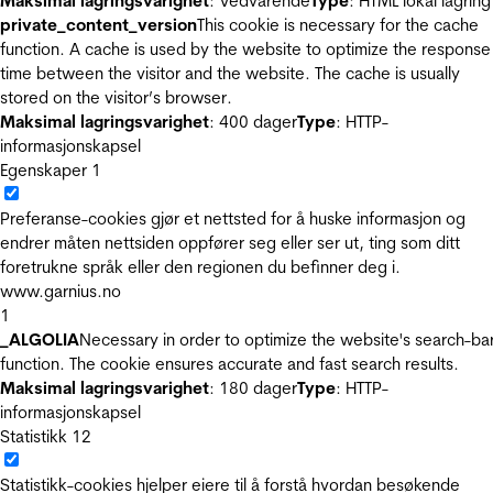
Maksimal lagringsvarighet
: Vedvarende
Type
: HTML lokal lagring
private_content_version
This cookie is necessary for the cache
function. A cache is used by the website to optimize the response
time between the visitor and the website. The cache is usually
stored on the visitor’s browser.
Maksimal lagringsvarighet
: 400 dager
Type
: HTTP-
informasjonskapsel
Egenskaper
1
Preferanse-cookies gjør et nettsted for å huske informasjon og
endrer måten nettsiden oppfører seg eller ser ut, ting som ditt
foretrukne språk eller den regionen du befinner deg i.
www.garnius.no
1
_ALGOLIA
Necessary in order to optimize the website's search-ba
function. The cookie ensures accurate and fast search results.
Maksimal lagringsvarighet
: 180 dager
Type
: HTTP-
informasjonskapsel
Statistikk
12
Statistikk-cookies hjelper eiere til å forstå hvordan besøkende