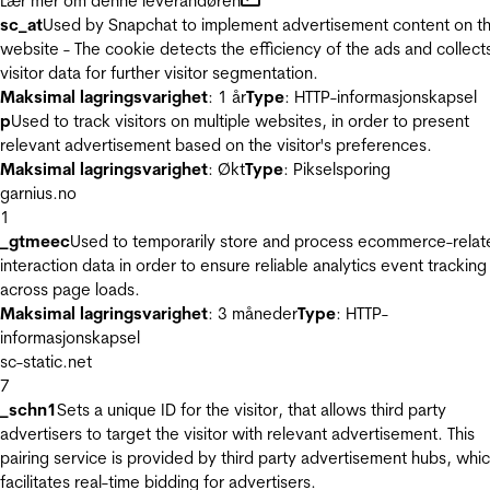
Lær mer om denne leverandøren
sc_at
Used by Snapchat to implement advertisement content on t
website - The cookie detects the efficiency of the ads and collect
visitor data for further visitor segmentation.
Maksimal lagringsvarighet
: 1 år
Type
: HTTP-informasjonskapsel
p
Used to track visitors on multiple websites, in order to present
relevant advertisement based on the visitor's preferences.
Maksimal lagringsvarighet
: Økt
Type
: Pikselsporing
garnius.no
1
_gtmeec
Used to temporarily store and process ecommerce-relat
interaction data in order to ensure reliable analytics event tracking
across page loads.
Maksimal lagringsvarighet
: 3 måneder
Type
: HTTP-
informasjonskapsel
sc-static.net
7
_schn1
Sets a unique ID for the visitor, that allows third party
advertisers to target the visitor with relevant advertisement. This
pairing service is provided by third party advertisement hubs, whi
facilitates real-time bidding for advertisers.