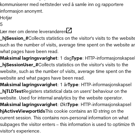
kommuniserer med nettsteder ved å samle inn og rapportere
informasjon anonymt.
Hotjar
5
Lær mer om denne leverandøren
_hjSession_#
Collects statistics on the visitor's visits to the websit
such as the number of visits, average time spent on the website a
what pages have been read.
Maksimal lagringsvarighet
: 1 dag
Type
: HTTP-informasjonskapse
_hjSessionUser_#
Collects statistics on the visitor's visits to the
website, such as the number of visits, average time spent on the
website and what pages have been read.
Maksimal lagringsvarighet
: 1 år
Type
: HTTP-informasjonskapsel
_hjTLDTest
Registers statistical data on users' behaviour on the
website. Used for internal analytics by the website operator.
Maksimal lagringsvarighet
: Økt
Type
: HTTP-informasjonskapsel
hjActiveViewportIds
This cookie contains an ID string on the
current session. This contains non-personal information on what
subpages the visitor enters – this information is used to optimize t
visitor's experience.