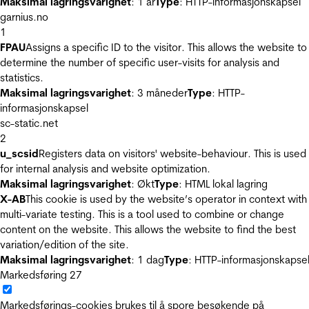
Maksimal lagringsvarighet
: 1 år
Type
: HTTP-informasjonskapsel
garnius.no
1
FPAU
Assigns a specific ID to the visitor. This allows the website to
determine the number of specific user-visits for analysis and
statistics.
Maksimal lagringsvarighet
: 3 måneder
Type
: HTTP-
informasjonskapsel
sc-static.net
2
u_scsid
Registers data on visitors' website-behaviour. This is used
for internal analysis and website optimization.
Maksimal lagringsvarighet
: Økt
Type
: HTML lokal lagring
X-AB
This cookie is used by the website’s operator in context with
multi-variate testing. This is a tool used to combine or change
content on the website. This allows the website to find the best
variation/edition of the site.
Maksimal lagringsvarighet
: 1 dag
Type
: HTTP-informasjonskapse
Markedsføring
27
Markedsførings-cookies brukes til å spore besøkende på