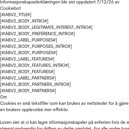
Informasjonskapselerklæringen ble sist oppdatert 7/12/26 av
Cookiebot
[#IABV2_TITLE#]
[#IABV2_BODY_INTRO#]
[#IABV2_BODY_LEGITIMATE_INTEREST_INTRO#]
[#IABV2_BODY_PREFERENCE_INTRO#]
[#IABV2_LABEL_PURPOSES#]
[#IABV2_BODY_PURPOSES_INTRO#]
[#IABV2_BODY_PURPOSES#]
[#IABV2_LABEL_FEATURES#]
[#IABV2_BODY_FEATURES_INTRO#]
[#IABV2_BODY_FEATURES#]
[#IABV2_LABEL_PARTNERS#]
[#IABV2_BODY_PARTNERS_INTRO#]
[#IABV2_BODY_PARTNERS#]
Om
Cookies er små tekstfiler som kan brukes av nettsteder for å gjøre
en brukers opplevelse mer effektiv.
Loven sier at vi kan lagre informasjonskapsler på enheten hvis de e
strengt nødvendig for driften av dette området. For alle andre typ