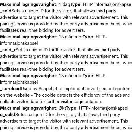
Maksimal lagringsvarighet
: 1 dag
Type
: HTTP-informasjonskapse
_scid
Sets a unique ID for the visitor, that allows third party
advertisers to target the visitor with relevant advertisement. This
pairing service is provided by third party advertisement hubs, whi
facilitates real-time bidding for advertisers.
Maksimal lagringsvarighet
: 13 måneder
Type
: HTTP-
informasjonskapsel
_scid_r
Sets a unique ID for the visitor, that allows third party
advertisers to target the visitor with relevant advertisement. This
pairing service is provided by third party advertisement hubs, whi
facilitates real-time bidding for advertisers.
Maksimal lagringsvarighet
: 13 måneder
Type
: HTTP-
informasjonskapsel
_screload
Used by Snapchat to implement advertisement content
on the website - The cookie detects the efficiency of the ads and
collects visitor data for further visitor segmentation.
Maksimal lagringsvarighet
: Økt
Type
: HTTP-informasjonskapsel
u_sclid
Sets a unique ID for the visitor, that allows third party
advertisers to target the visitor with relevant advertisement. This
pairing service is provided by third party advertisement hubs, whi