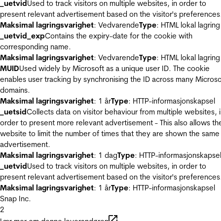
_uetvid
Used to track visitors on multiple websites, in order to
present relevant advertisement based on the visitor's preferences
Maksimal lagringsvarighet
: Vedvarende
Type
: HTML lokal lagring
_uetvid_exp
Contains the expiry-date for the cookie with
corresponding name.
Maksimal lagringsvarighet
: Vedvarende
Type
: HTML lokal lagring
MUID
Used widely by Microsoft as a unique user ID. The cookie
enables user tracking by synchronising the ID across many Microso
domains.
Maksimal lagringsvarighet
: 1 år
Type
: HTTP-informasjonskapsel
_uetsid
Collects data on visitor behaviour from multiple websites, 
order to present more relevant advertisement - This also allows th
website to limit the number of times that they are shown the same
advertisement.
Maksimal lagringsvarighet
: 1 dag
Type
: HTTP-informasjonskapse
_uetvid
Used to track visitors on multiple websites, in order to
present relevant advertisement based on the visitor's preferences
Maksimal lagringsvarighet
: 1 år
Type
: HTTP-informasjonskapsel
Snap Inc.
2