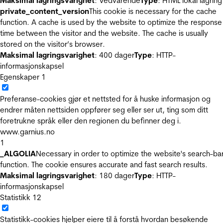
Maksimal lagringsvarighet
: Vedvarende
Type
: HTML lokal lagring
private_content_version
This cookie is necessary for the cache
function. A cache is used by the website to optimize the response
time between the visitor and the website. The cache is usually
stored on the visitor’s browser.
Maksimal lagringsvarighet
: 400 dager
Type
: HTTP-
informasjonskapsel
Egenskaper
1
Preferanse-cookies gjør et nettsted for å huske informasjon og
endrer måten nettsiden oppfører seg eller ser ut, ting som ditt
foretrukne språk eller den regionen du befinner deg i.
www.garnius.no
1
_ALGOLIA
Necessary in order to optimize the website's search-ba
function. The cookie ensures accurate and fast search results.
Maksimal lagringsvarighet
: 180 dager
Type
: HTTP-
informasjonskapsel
Statistikk
12
Statistikk-cookies hjelper eiere til å forstå hvordan besøkende