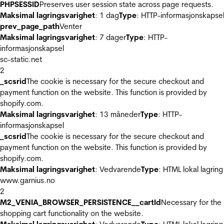
PHPSESSID
Preserves user session state across page requests.
Maksimal lagringsvarighet
: 1 dag
Type
: HTTP-informasjonskapse
prev_page_path
Venter
Maksimal lagringsvarighet
: 7 dager
Type
: HTTP-
informasjonskapsel
sc-static.net
2
_scsrid
The cookie is necessary for the secure checkout and
payment function on the website. This function is provided by
shopify.com.
Maksimal lagringsvarighet
: 13 måneder
Type
: HTTP-
informasjonskapsel
_scsrid
The cookie is necessary for the secure checkout and
payment function on the website. This function is provided by
shopify.com.
Maksimal lagringsvarighet
: Vedvarende
Type
: HTML lokal lagring
www.garnius.no
2
M2_VENIA_BROWSER_PERSISTENCE__cartId
Necessary for the
shopping cart functionality on the website.