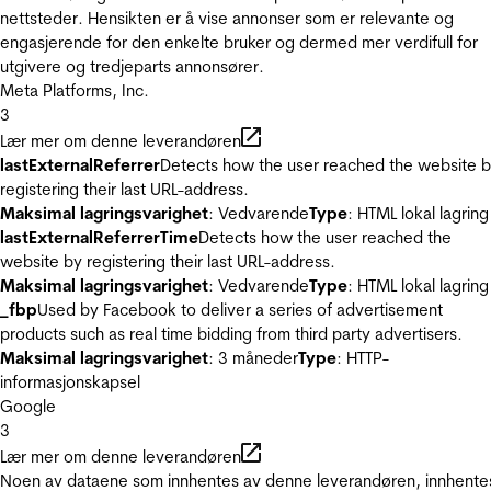
nettsteder. Hensikten er å vise annonser som er relevante og
engasjerende for den enkelte bruker og dermed mer verdifull for
utgivere og tredjeparts annonsører.
Meta Platforms, Inc.
3
Lær mer om denne leverandøren
lastExternalReferrer
Detects how the user reached the website 
registering their last URL-address.
Maksimal lagringsvarighet
: Vedvarende
Type
: HTML lokal lagring
lastExternalReferrerTime
Detects how the user reached the
website by registering their last URL-address.
Maksimal lagringsvarighet
: Vedvarende
Type
: HTML lokal lagring
_fbp
Used by Facebook to deliver a series of advertisement
products such as real time bidding from third party advertisers.
Maksimal lagringsvarighet
: 3 måneder
Type
: HTTP-
informasjonskapsel
Google
3
Lær mer om denne leverandøren
Noen av dataene som innhentes av denne leverandøren, innhente