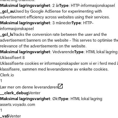
Maksimal lagringsvarighet
: 2 år
Type
: HTTP-informasjonskapsel
_gcl_au
Used by Google AdSense for experimenting with
advertisement efficiency across websites using their services.
Maksimal lagringsvarighet
: 3 måneder
Type
: HTTP-
informasjonskapsel
_gcl_ls
Tracks the conversion rate between the user and the
advertisement banners on the website - This serves to optimise th
relevance of the advertisements on the website.
Maksimal lagringsvarighet
: Vedvarende
Type
: HTML lokal lagring
Uklassifisert
8
Uklassifiserte cookies er informasjonskapsler som vi er i ferd med 
klassifisere, sammen med leverandørene av enkelte cookies.
Clerk.io
1
Lær mer om denne leverandøren
__clerk_debug
Venter
Maksimal lagringsvarighet
: Økt
Type
: HTML lokal lagring
assets.voyado.com
1
_vaS
Venter