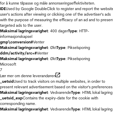
for å kunne tilpasse og måle annonseringseffektiviteten.
IDE
Used by Google DoubleClick to register and report the websit
user's actions after viewing or clicking one of the advertiser's ads
with the purpose of measuring the efficacy of an ad and to presen
targeted ads to the user.
Maksimal lagringsvarighet
: 400 dager
Type
: HTTP-
informasjonskapsel
gmp\conversion#
Venter
Maksimal lagringsvarighet
: Økt
Type
: Pikselsporing
ddm/activity/src=#
Venter
Maksimal lagringsvarighet
: Økt
Type
: Pikselsporing
Microsoft
7
Lær mer om denne leverandøren
_uetsid
Used to track visitors on multiple websites, in order to
present relevant advertisement based on the visitor's preferences
Maksimal lagringsvarighet
: Vedvarende
Type
: HTML lokal lagring
_uetsid_exp
Contains the expiry-date for the cookie with
corresponding name.
Maksimal lagringsvarighet
: Vedvarende
Type
: HTML lokal lagring