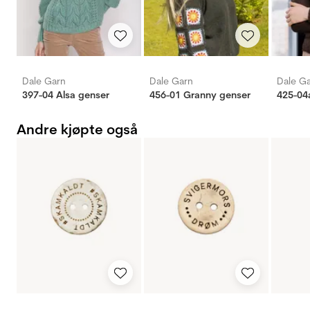
Dale Garn
Dale Garn
Dale G
397-04 Alsa genser
456-01 Granny genser
425-04
Andre kjøpte også