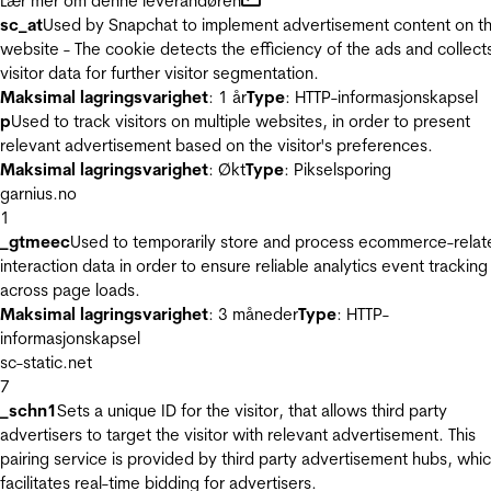
Lær mer om denne leverandøren
sc_at
Used by Snapchat to implement advertisement content on t
website - The cookie detects the efficiency of the ads and collect
visitor data for further visitor segmentation.
Maksimal lagringsvarighet
: 1 år
Type
: HTTP-informasjonskapsel
p
Used to track visitors on multiple websites, in order to present
relevant advertisement based on the visitor's preferences.
Maksimal lagringsvarighet
: Økt
Type
: Pikselsporing
garnius.no
1
_gtmeec
Used to temporarily store and process ecommerce-relat
interaction data in order to ensure reliable analytics event tracking
across page loads.
Maksimal lagringsvarighet
: 3 måneder
Type
: HTTP-
informasjonskapsel
sc-static.net
7
_schn1
Sets a unique ID for the visitor, that allows third party
advertisers to target the visitor with relevant advertisement. This
pairing service is provided by third party advertisement hubs, whi
facilitates real-time bidding for advertisers.