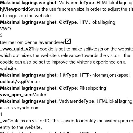
Maksimal lagringsvarighet
: Vedvarende
Type
: HTML lokal lagring
hjViewportId
Saves the user's screen size in order to adjust the si
of images on the website.
Maksimal lagringsvarighet
: Økt
Type
: HTML lokal lagring
VWO
3
Lær mer om denne leverandøren
_vwo_uuid_v2
This cookie is set to make split-tests on the websit
which optimizes the website's relevance towards the visitor – the
cookie can also be set to improve the visitor's experience on a
website.
Maksimal lagringsvarighet
: 1 år
Type
: HTTP-informasjonskapsel
collect/v.gif
Venter
Maksimal lagringsvarighet
: Økt
Type
: Pikselsporing
vwo_apm_sent
Venter
Maksimal lagringsvarighet
: Vedvarende
Type
: HTML lokal lagring
assets.voyado.com
1
_va
Contains an visitor ID. This is used to identify the visitor upon r
entry to the website.