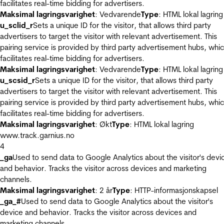
facilitates real-time bidding for advertisers.
Maksimal lagringsvarighet
: Vedvarende
Type
: HTML lokal lagring
u_sclid_r
Sets a unique ID for the visitor, that allows third party
advertisers to target the visitor with relevant advertisement. This
pairing service is provided by third party advertisement hubs, whi
facilitates real-time bidding for advertisers.
Maksimal lagringsvarighet
: Vedvarende
Type
: HTML lokal lagring
u_scsid_r
Sets a unique ID for the visitor, that allows third party
advertisers to target the visitor with relevant advertisement. This
pairing service is provided by third party advertisement hubs, whi
facilitates real-time bidding for advertisers.
Maksimal lagringsvarighet
: Økt
Type
: HTML lokal lagring
www.track.garnius.no
4
_ga
Used to send data to Google Analytics about the visitor's devi
and behavior. Tracks the visitor across devices and marketing
channels.
Maksimal lagringsvarighet
: 2 år
Type
: HTTP-informasjonskapsel
_ga_#
Used to send data to Google Analytics about the visitor's
device and behavior. Tracks the visitor across devices and
marketing channels.