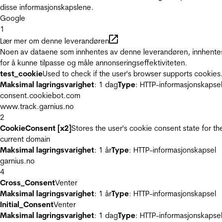
disse informasjonskapslene.
Google
1
Lær mer om denne leverandøren
Noen av dataene som innhentes av denne leverandøren, innhente
for å kunne tilpasse og måle annonseringseffektiviteten.
test_cookie
Used to check if the user's browser supports cookies
Maksimal lagringsvarighet
: 1 dag
Type
: HTTP-informasjonskapse
consent.cookiebot.com
www.track.garnius.no
2
CookieConsent [x2]
Stores the user's cookie consent state for th
current domain
Maksimal lagringsvarighet
: 1 år
Type
: HTTP-informasjonskapsel
garnius.no
4
Cross_Consent
Venter
Maksimal lagringsvarighet
: 1 år
Type
: HTTP-informasjonskapsel
Initial_Consent
Venter
Maksimal lagringsvarighet
: 1 dag
Type
: HTTP-informasjonskapse