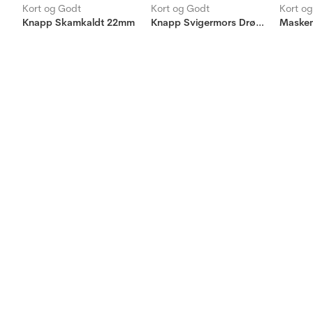
Kort og Godt
Kort og Godt
Kort o
Knapp Skamkaldt 22mm
Knapp Svigermors Drøm 18mm