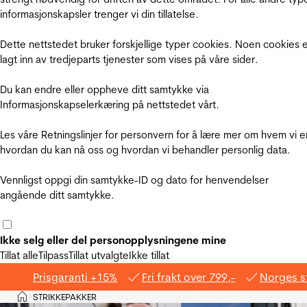
informasjonskapsler trenger vi din tillatelse.
Dette nettstedet bruker forskjellige typer cookies. Noen cookies 
lagt inn av tredjeparts tjenester som vises på våre sider.
Du kan endre eller oppheve ditt samtykke via
Informasjonskapselerkæring på nettstedet vårt.
Les våre Retningslinjer for personvern for å lære mer om hvem vi e
hvordan du kan nå oss og hvordan vi behandler personlig data.
Vennligst oppgi din samtykke-ID og dato for henvendelser
angående ditt samtykke.
Ikke selg eller del personopplysningene mine
Tillat alle
Tilpass
Tillat utvalgte
Ikke tillat
Prisgaranti +15%
Fri frakt over 799,-
Norges s
Hjem
STRIKKEPAKKER
>