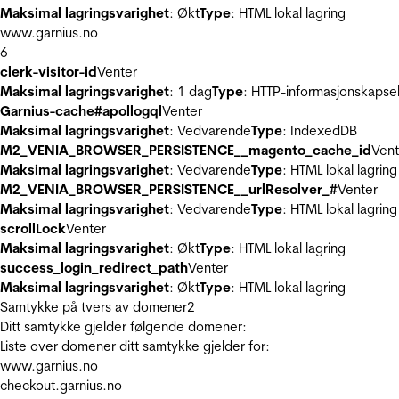
Maksimal lagringsvarighet
: Økt
Type
: HTML lokal lagring
www.garnius.no
6
clerk-visitor-id
Venter
Maksimal lagringsvarighet
: 1 dag
Type
: HTTP-informasjonskapse
Garnius-cache#apollogql
Venter
Maksimal lagringsvarighet
: Vedvarende
Type
: IndexedDB
M2_VENIA_BROWSER_PERSISTENCE__magento_cache_id
Vent
Maksimal lagringsvarighet
: Vedvarende
Type
: HTML lokal lagring
M2_VENIA_BROWSER_PERSISTENCE__urlResolver_#
Venter
Maksimal lagringsvarighet
: Vedvarende
Type
: HTML lokal lagring
scrollLock
Venter
Maksimal lagringsvarighet
: Økt
Type
: HTML lokal lagring
success_login_redirect_path
Venter
Maksimal lagringsvarighet
: Økt
Type
: HTML lokal lagring
Samtykke på tvers av domener
2
Ditt samtykke gjelder følgende domener:
Liste over domener ditt samtykke gjelder for:
www.garnius.no
checkout.garnius.no