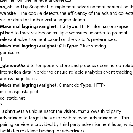
Lær mer om denne leverandøren
sc_at
Used by Snapchat to implement advertisement content on t
website - The cookie detects the efficiency of the ads and collect
visitor data for further visitor segmentation.
Maksimal lagringsvarighet
: 1 år
Type
: HTTP-informasjonskapsel
p
Used to track visitors on multiple websites, in order to present
relevant advertisement based on the visitor's preferences.
Maksimal lagringsvarighet
: Økt
Type
: Pikselsporing
garnius.no
1
_gtmeec
Used to temporarily store and process ecommerce-relat
interaction data in order to ensure reliable analytics event tracking
across page loads.
Maksimal lagringsvarighet
: 3 måneder
Type
: HTTP-
informasjonskapsel
sc-static.net
7
_schn1
Sets a unique ID for the visitor, that allows third party
advertisers to target the visitor with relevant advertisement. This
pairing service is provided by third party advertisement hubs, whi
facilitates real-time bidding for advertisers.