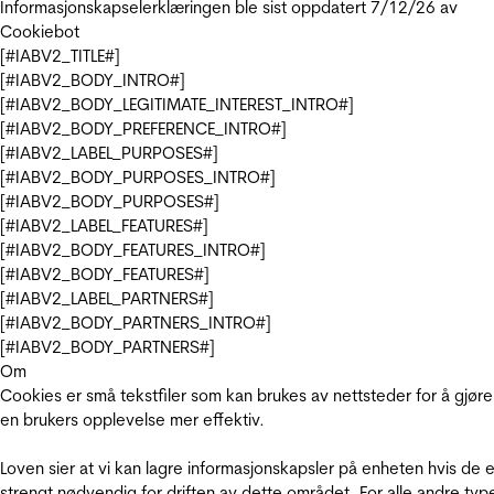
Informasjonskapselerklæringen ble sist oppdatert 7/12/26 av
Cookiebot
[#IABV2_TITLE#]
[#IABV2_BODY_INTRO#]
[#IABV2_BODY_LEGITIMATE_INTEREST_INTRO#]
[#IABV2_BODY_PREFERENCE_INTRO#]
[#IABV2_LABEL_PURPOSES#]
[#IABV2_BODY_PURPOSES_INTRO#]
[#IABV2_BODY_PURPOSES#]
[#IABV2_LABEL_FEATURES#]
[#IABV2_BODY_FEATURES_INTRO#]
[#IABV2_BODY_FEATURES#]
[#IABV2_LABEL_PARTNERS#]
[#IABV2_BODY_PARTNERS_INTRO#]
[#IABV2_BODY_PARTNERS#]
Om
Cookies er små tekstfiler som kan brukes av nettsteder for å gjøre
en brukers opplevelse mer effektiv.
Loven sier at vi kan lagre informasjonskapsler på enheten hvis de e
strengt nødvendig for driften av dette området. For alle andre typ