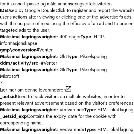
for å kunne tilpasse og måle annonseringseffektiviteten.
IDE
Used by Google DoubleClick to register and report the websit
user's actions after viewing or clicking one of the advertiser's ads
with the purpose of measuring the efficacy of an ad and to presen
targeted ads to the user.
Maksimal lagringsvarighet
: 400 dager
Type
: HTTP-
informasjonskapsel
gmp\conversion#
Venter
Maksimal lagringsvarighet
: Økt
Type
: Pikselsporing
ddm/activity/src=#
Venter
Maksimal lagringsvarighet
: Økt
Type
: Pikselsporing
Microsoft
7
Lær mer om denne leverandøren
_uetsid
Used to track visitors on multiple websites, in order to
present relevant advertisement based on the visitor's preferences
Maksimal lagringsvarighet
: Vedvarende
Type
: HTML lokal lagring
_uetsid_exp
Contains the expiry-date for the cookie with
corresponding name.
Maksimal lagringsvarighet
: Vedvarende
Type
: HTML lokal lagring