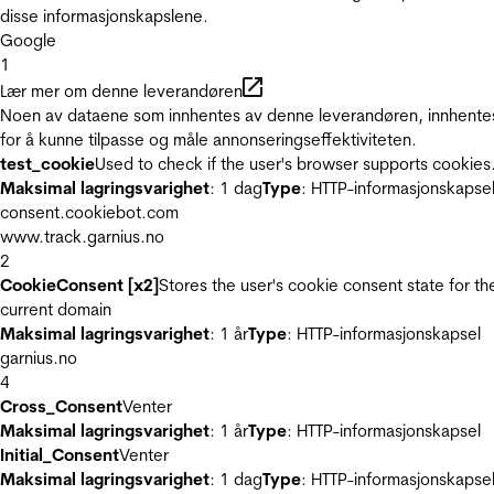
disse informasjonskapslene.
Google
1
Lær mer om denne leverandøren
Noen av dataene som innhentes av denne leverandøren, innhente
for å kunne tilpasse og måle annonseringseffektiviteten.
test_cookie
Used to check if the user's browser supports cookies
Maksimal lagringsvarighet
: 1 dag
Type
: HTTP-informasjonskapse
consent.cookiebot.com
www.track.garnius.no
2
CookieConsent [x2]
Stores the user's cookie consent state for th
current domain
Maksimal lagringsvarighet
: 1 år
Type
: HTTP-informasjonskapsel
garnius.no
4
Cross_Consent
Venter
Maksimal lagringsvarighet
: 1 år
Type
: HTTP-informasjonskapsel
Initial_Consent
Venter
Maksimal lagringsvarighet
: 1 dag
Type
: HTTP-informasjonskapse