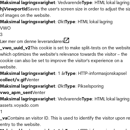
Maksimal lagringsvarighet
: Vedvarende
Type
: HTML lokal lagring
hjViewportId
Saves the user's screen size in order to adjust the si
of images on the website.
Maksimal lagringsvarighet
: Økt
Type
: HTML lokal lagring
VWO
3
Lær mer om denne leverandøren
_vwo_uuid_v2
This cookie is set to make split-tests on the websit
which optimizes the website's relevance towards the visitor – the
cookie can also be set to improve the visitor's experience on a
website.
Maksimal lagringsvarighet
: 1 år
Type
: HTTP-informasjonskapsel
collect/v.gif
Venter
Maksimal lagringsvarighet
: Økt
Type
: Pikselsporing
vwo_apm_sent
Venter
Maksimal lagringsvarighet
: Vedvarende
Type
: HTML lokal lagring
assets.voyado.com
1
_va
Contains an visitor ID. This is used to identify the visitor upon r
entry to the website.