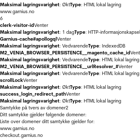
Maksimal lagringsvarighet
: Økt
Type
: HTML lokal lagring
www.garnius.no
6
clerk-visitor-id
Venter
Maksimal lagringsvarighet
: 1 dag
Type
: HTTP-informasjonskapse
Garnius-cache#apollogql
Venter
Maksimal lagringsvarighet
: Vedvarende
Type
: IndexedDB
M2_VENIA_BROWSER_PERSISTENCE__magento_cache_id
Vent
Maksimal lagringsvarighet
: Vedvarende
Type
: HTML lokal lagring
M2_VENIA_BROWSER_PERSISTENCE__urlResolver_#
Venter
Maksimal lagringsvarighet
: Vedvarende
Type
: HTML lokal lagring
scrollLock
Venter
Maksimal lagringsvarighet
: Økt
Type
: HTML lokal lagring
success_login_redirect_path
Venter
Maksimal lagringsvarighet
: Økt
Type
: HTML lokal lagring
Samtykke på tvers av domener
2
Ditt samtykke gjelder følgende domener:
Liste over domener ditt samtykke gjelder for:
www.garnius.no
checkout.garnius.no