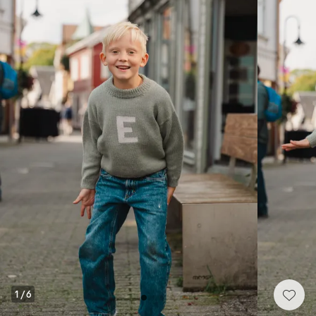
1
/
6