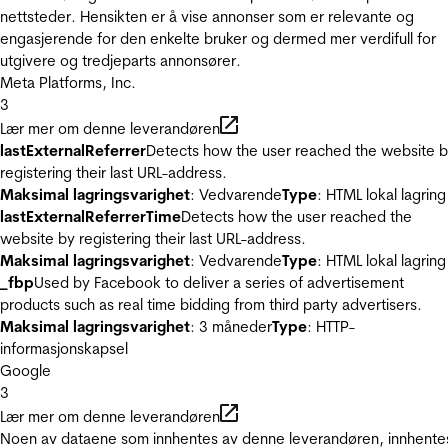
nettsteder. Hensikten er å vise annonser som er relevante og
engasjerende for den enkelte bruker og dermed mer verdifull for
utgivere og tredjeparts annonsører.
Meta Platforms, Inc.
3
Lær mer om denne leverandøren
lastExternalReferrer
Detects how the user reached the website 
registering their last URL-address.
Maksimal lagringsvarighet
: Vedvarende
Type
: HTML lokal lagring
lastExternalReferrerTime
Detects how the user reached the
website by registering their last URL-address.
Maksimal lagringsvarighet
: Vedvarende
Type
: HTML lokal lagring
_fbp
Used by Facebook to deliver a series of advertisement
products such as real time bidding from third party advertisers.
Maksimal lagringsvarighet
: 3 måneder
Type
: HTTP-
informasjonskapsel
Google
3
Lær mer om denne leverandøren
Noen av dataene som innhentes av denne leverandøren, innhente