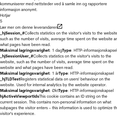
kommuniserer med nettsteder ved å samle inn og rapportere
informasjon anonymt.
Hotjar
5
Lær mer om denne leverandøren
_hjSession_#
Collects statistics on the visitor's visits to the websit
such as the number of visits, average time spent on the website a
what pages have been read.
Maksimal lagringsvarighet
: 1 dag
Type
: HTTP-informasjonskapse
_hjSessionUser_#
Collects statistics on the visitor's visits to the
website, such as the number of visits, average time spent on the
website and what pages have been read.
Maksimal lagringsvarighet
: 1 år
Type
: HTTP-informasjonskapsel
_hjTLDTest
Registers statistical data on users' behaviour on the
website. Used for internal analytics by the website operator.
Maksimal lagringsvarighet
: Økt
Type
: HTTP-informasjonskapsel
hjActiveViewportIds
This cookie contains an ID string on the
current session. This contains non-personal information on what
subpages the visitor enters – this information is used to optimize t
visitor's experience.