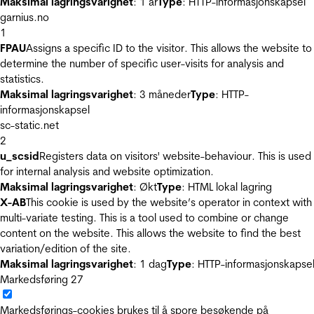
Maksimal lagringsvarighet
: 1 år
Type
: HTTP-informasjonskapsel
garnius.no
1
FPAU
Assigns a specific ID to the visitor. This allows the website to
determine the number of specific user-visits for analysis and
statistics.
Maksimal lagringsvarighet
: 3 måneder
Type
: HTTP-
informasjonskapsel
sc-static.net
2
u_scsid
Registers data on visitors' website-behaviour. This is used
for internal analysis and website optimization.
Maksimal lagringsvarighet
: Økt
Type
: HTML lokal lagring
X-AB
This cookie is used by the website’s operator in context with
multi-variate testing. This is a tool used to combine or change
content on the website. This allows the website to find the best
variation/edition of the site.
Maksimal lagringsvarighet
: 1 dag
Type
: HTTP-informasjonskapse
Markedsføring
27
Markedsførings-cookies brukes til å spore besøkende på