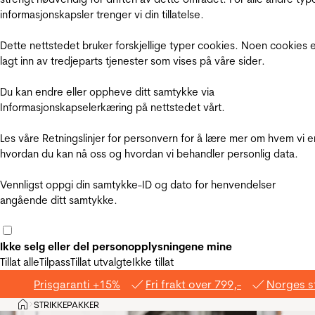
informasjonskapsler trenger vi din tillatelse.
Dette nettstedet bruker forskjellige typer cookies. Noen cookies 
lagt inn av tredjeparts tjenester som vises på våre sider.
Du kan endre eller oppheve ditt samtykke via
Informasjonskapselerkæring på nettstedet vårt.
Les våre Retningslinjer for personvern for å lære mer om hvem vi e
hvordan du kan nå oss og hvordan vi behandler personlig data.
Vennligst oppgi din samtykke-ID og dato for henvendelser
angående ditt samtykke.
Ikke selg eller del personopplysningene mine
Tillat alle
Tilpass
Tillat utvalgte
Ikke tillat
Prisgaranti +15%
Fri frakt over 799,-
Norges s
Hjem
STRIKKEPAKKER
>