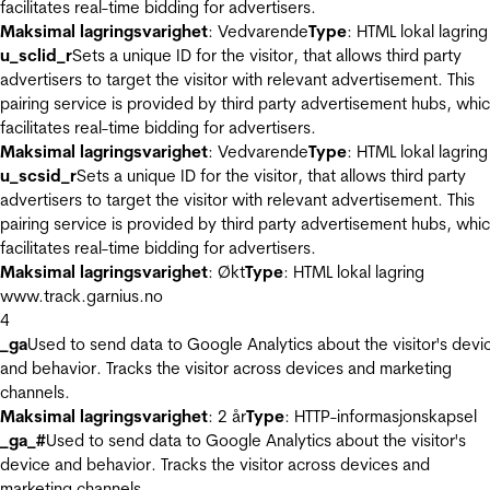
facilitates real-time bidding for advertisers.
Maksimal lagringsvarighet
: Vedvarende
Type
: HTML lokal lagring
u_sclid_r
Sets a unique ID for the visitor, that allows third party
advertisers to target the visitor with relevant advertisement. This
pairing service is provided by third party advertisement hubs, whi
facilitates real-time bidding for advertisers.
Maksimal lagringsvarighet
: Vedvarende
Type
: HTML lokal lagring
u_scsid_r
Sets a unique ID for the visitor, that allows third party
advertisers to target the visitor with relevant advertisement. This
pairing service is provided by third party advertisement hubs, whi
facilitates real-time bidding for advertisers.
Maksimal lagringsvarighet
: Økt
Type
: HTML lokal lagring
www.track.garnius.no
4
_ga
Used to send data to Google Analytics about the visitor's devi
and behavior. Tracks the visitor across devices and marketing
channels.
Maksimal lagringsvarighet
: 2 år
Type
: HTTP-informasjonskapsel
_ga_#
Used to send data to Google Analytics about the visitor's
device and behavior. Tracks the visitor across devices and
marketing channels.