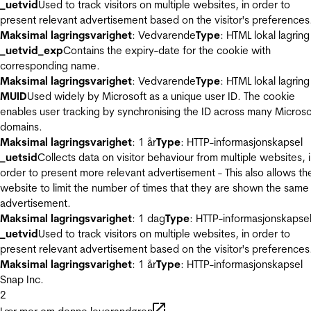
_uetvid
Used to track visitors on multiple websites, in order to
present relevant advertisement based on the visitor's preferences
Maksimal lagringsvarighet
: Vedvarende
Type
: HTML lokal lagring
_uetvid_exp
Contains the expiry-date for the cookie with
corresponding name.
Maksimal lagringsvarighet
: Vedvarende
Type
: HTML lokal lagring
MUID
Used widely by Microsoft as a unique user ID. The cookie
enables user tracking by synchronising the ID across many Microso
domains.
Maksimal lagringsvarighet
: 1 år
Type
: HTTP-informasjonskapsel
_uetsid
Collects data on visitor behaviour from multiple websites, 
order to present more relevant advertisement - This also allows th
website to limit the number of times that they are shown the same
advertisement.
Maksimal lagringsvarighet
: 1 dag
Type
: HTTP-informasjonskapse
_uetvid
Used to track visitors on multiple websites, in order to
present relevant advertisement based on the visitor's preferences
Maksimal lagringsvarighet
: 1 år
Type
: HTTP-informasjonskapsel
Snap Inc.
2