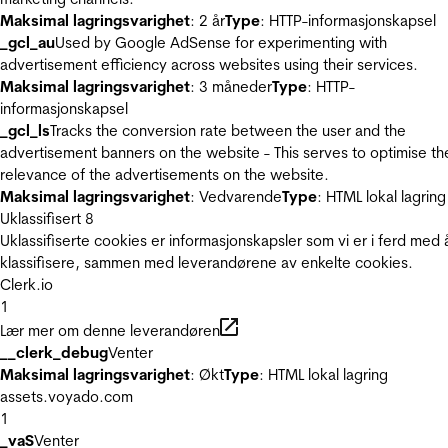
Maksimal lagringsvarighet
: 2 år
Type
: HTTP-informasjonskapsel
_gcl_au
Used by Google AdSense for experimenting with
advertisement efficiency across websites using their services.
Maksimal lagringsvarighet
: 3 måneder
Type
: HTTP-
informasjonskapsel
_gcl_ls
Tracks the conversion rate between the user and the
advertisement banners on the website - This serves to optimise th
relevance of the advertisements on the website.
Maksimal lagringsvarighet
: Vedvarende
Type
: HTML lokal lagring
Uklassifisert
8
Uklassifiserte cookies er informasjonskapsler som vi er i ferd med 
klassifisere, sammen med leverandørene av enkelte cookies.
Clerk.io
1
Lær mer om denne leverandøren
__clerk_debug
Venter
Maksimal lagringsvarighet
: Økt
Type
: HTML lokal lagring
assets.voyado.com
1
_vaS
Venter