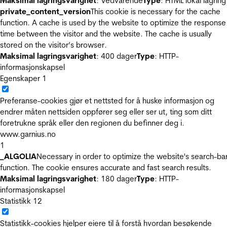
Maksimal lagringsvarighet
: Vedvarende
Type
: HTML lokal lagring
private_content_version
This cookie is necessary for the cache
function. A cache is used by the website to optimize the response
time between the visitor and the website. The cache is usually
stored on the visitor’s browser.
Maksimal lagringsvarighet
: 400 dager
Type
: HTTP-
informasjonskapsel
Egenskaper
1
Preferanse-cookies gjør et nettsted for å huske informasjon og
endrer måten nettsiden oppfører seg eller ser ut, ting som ditt
foretrukne språk eller den regionen du befinner deg i.
www.garnius.no
1
_ALGOLIA
Necessary in order to optimize the website's search-ba
function. The cookie ensures accurate and fast search results.
Maksimal lagringsvarighet
: 180 dager
Type
: HTTP-
informasjonskapsel
Statistikk
12
Statistikk-cookies hjelper eiere til å forstå hvordan besøkende