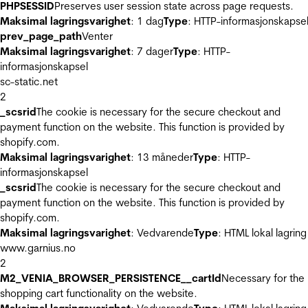
PHPSESSID
Preserves user session state across page requests.
Maksimal lagringsvarighet
: 1 dag
Type
: HTTP-informasjonskapse
prev_page_path
Venter
Maksimal lagringsvarighet
: 7 dager
Type
: HTTP-
informasjonskapsel
sc-static.net
2
_scsrid
The cookie is necessary for the secure checkout and
payment function on the website. This function is provided by
shopify.com.
Maksimal lagringsvarighet
: 13 måneder
Type
: HTTP-
informasjonskapsel
_scsrid
The cookie is necessary for the secure checkout and
payment function on the website. This function is provided by
shopify.com.
Maksimal lagringsvarighet
: Vedvarende
Type
: HTML lokal lagring
www.garnius.no
2
M2_VENIA_BROWSER_PERSISTENCE__cartId
Necessary for the
shopping cart functionality on the website.