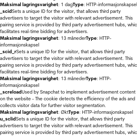
Maksimal lagringsvarighet
: 1 dag
Type
: HTTP-informasjonskapse
_scid
Sets a unique ID for the visitor, that allows third party
advertisers to target the visitor with relevant advertisement. This
pairing service is provided by third party advertisement hubs, whi
facilitates real-time bidding for advertisers.
Maksimal lagringsvarighet
: 13 måneder
Type
: HTTP-
informasjonskapsel
_scid_r
Sets a unique ID for the visitor, that allows third party
advertisers to target the visitor with relevant advertisement. This
pairing service is provided by third party advertisement hubs, whi
facilitates real-time bidding for advertisers.
Maksimal lagringsvarighet
: 13 måneder
Type
: HTTP-
informasjonskapsel
_screload
Used by Snapchat to implement advertisement content
on the website - The cookie detects the efficiency of the ads and
collects visitor data for further visitor segmentation.
Maksimal lagringsvarighet
: Økt
Type
: HTTP-informasjonskapsel
u_sclid
Sets a unique ID for the visitor, that allows third party
advertisers to target the visitor with relevant advertisement. This
pairing service is provided by third party advertisement hubs, whi