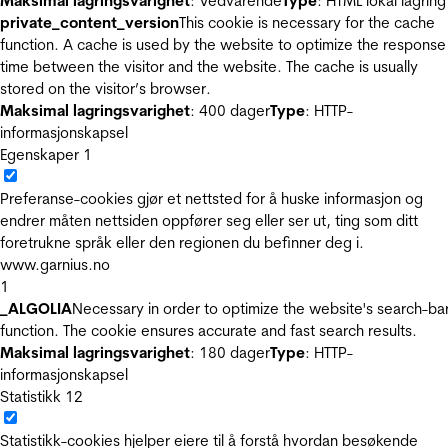
Maksimal lagringsvarighet
: Vedvarende
Type
: HTML lokal lagring
private_content_version
This cookie is necessary for the cache
function. A cache is used by the website to optimize the response
time between the visitor and the website. The cache is usually
stored on the visitor’s browser.
Maksimal lagringsvarighet
: 400 dager
Type
: HTTP-
informasjonskapsel
Egenskaper
1
Preferanse-cookies gjør et nettsted for å huske informasjon og
endrer måten nettsiden oppfører seg eller ser ut, ting som ditt
foretrukne språk eller den regionen du befinner deg i.
www.garnius.no
1
_ALGOLIA
Necessary in order to optimize the website's search-ba
function. The cookie ensures accurate and fast search results.
Maksimal lagringsvarighet
: 180 dager
Type
: HTTP-
informasjonskapsel
Statistikk
12
Statistikk-cookies hjelper eiere til å forstå hvordan besøkende