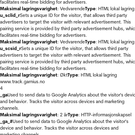
facilitates real-time bidding for advertisers.
Maksimal lagringsvarighet
: Vedvarende
Type
: HTML lokal lagring
u_sclid_r
Sets a unique ID for the visitor, that allows third party
advertisers to target the visitor with relevant advertisement. This
pairing service is provided by third party advertisement hubs, whi
facilitates real-time bidding for advertisers.
Maksimal lagringsvarighet
: Vedvarende
Type
: HTML lokal lagring
u_scsid_r
Sets a unique ID for the visitor, that allows third party
advertisers to target the visitor with relevant advertisement. This
pairing service is provided by third party advertisement hubs, whi
facilitates real-time bidding for advertisers.
Maksimal lagringsvarighet
: Økt
Type
: HTML lokal lagring
www.track.garnius.no
4
_ga
Used to send data to Google Analytics about the visitor's devi
and behavior. Tracks the visitor across devices and marketing
channels.
Maksimal lagringsvarighet
: 2 år
Type
: HTTP-informasjonskapsel
_ga_#
Used to send data to Google Analytics about the visitor's
device and behavior. Tracks the visitor across devices and
marketing channels.