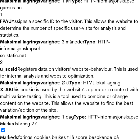
Maksimal lagringsvarighet
: 1 år
Type
: HTTP-informasjonskapsel
garnius.no
1
FPAU
Assigns a specific ID to the visitor. This allows the website to
determine the number of specific user-visits for analysis and
statistics.
Maksimal lagringsvarighet
: 3 måneder
Type
: HTTP-
informasjonskapsel
sc-static.net
2
u_scsid
Registers data on visitors' website-behaviour. This is used
for internal analysis and website optimization.
Maksimal lagringsvarighet
: Økt
Type
: HTML lokal lagring
X-AB
This cookie is used by the website’s operator in context with
multi-variate testing. This is a tool used to combine or change
content on the website. This allows the website to find the best
variation/edition of the site.
Maksimal lagringsvarighet
: 1 dag
Type
: HTTP-informasjonskapse
Markedsføring
27
Markedsførings-cookies brukes til å spore besøkende på