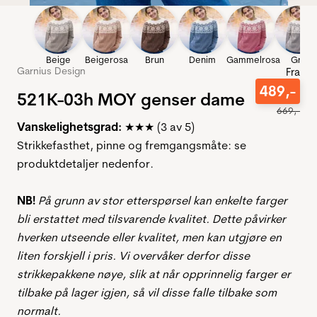
Beige
Beigerosa
Brun
Denim
Gammelrosa
Grå
Garnius Design
Fra
489
,-
521K-03h MOY genser dame
669
,-
Vanskelighetsgrad:
★★★ (3 av 5)
Strikkefasthet, pinne og fremgangsmåte: se
produktdetaljer nedenfor.
NB!
På grunn av stor etterspørsel kan enkelte farger
bli erstattet med tilsvarende kvalitet. Dette påvirker
hverken utseende eller kvalitet, men kan utgjøre en
liten forskjell i pris. Vi overvåker derfor disse
strikkepakkene nøye, slik at når opprinnelig farger er
tilbake på lager igjen, så vil disse falle tilbake som
normalt.