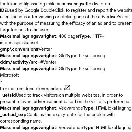
for å kunne tilpasse og måle annonseringseffektiviteten.
IDE
Used by Google DoubleClick to register and report the websit
user's actions after viewing or clicking one of the advertiser's ads
with the purpose of measuring the efficacy of an ad and to presen
targeted ads to the user.
Maksimal lagringsvarighet
: 400 dager
Type
: HTTP-
informasjonskapsel
gmp\conversion#
Venter
Maksimal lagringsvarighet
: Økt
Type
: Pikselsporing
ddm/activity/src=#
Venter
Maksimal lagringsvarighet
: Økt
Type
: Pikselsporing
Microsoft
7
Lær mer om denne leverandøren
_uetsid
Used to track visitors on multiple websites, in order to
present relevant advertisement based on the visitor's preferences
Maksimal lagringsvarighet
: Vedvarende
Type
: HTML lokal lagring
_uetsid_exp
Contains the expiry-date for the cookie with
corresponding name.
Maksimal lagringsvarighet
: Vedvarende
Type
: HTML lokal lagring