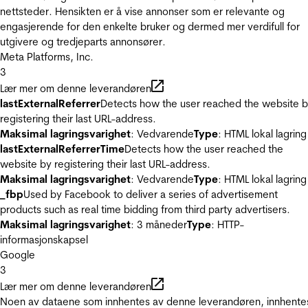
nettsteder. Hensikten er å vise annonser som er relevante og
engasjerende for den enkelte bruker og dermed mer verdifull for
utgivere og tredjeparts annonsører.
Meta Platforms, Inc.
3
Lær mer om denne leverandøren
lastExternalReferrer
Detects how the user reached the website 
registering their last URL-address.
Maksimal lagringsvarighet
: Vedvarende
Type
: HTML lokal lagring
lastExternalReferrerTime
Detects how the user reached the
website by registering their last URL-address.
Maksimal lagringsvarighet
: Vedvarende
Type
: HTML lokal lagring
_fbp
Used by Facebook to deliver a series of advertisement
products such as real time bidding from third party advertisers.
Maksimal lagringsvarighet
: 3 måneder
Type
: HTTP-
informasjonskapsel
Google
3
Lær mer om denne leverandøren
Noen av dataene som innhentes av denne leverandøren, innhente