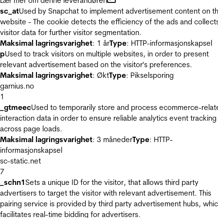
Lær mer om denne leverandøren
sc_at
Used by Snapchat to implement advertisement content on t
website - The cookie detects the efficiency of the ads and collect
visitor data for further visitor segmentation.
Maksimal lagringsvarighet
: 1 år
Type
: HTTP-informasjonskapsel
p
Used to track visitors on multiple websites, in order to present
relevant advertisement based on the visitor's preferences.
Maksimal lagringsvarighet
: Økt
Type
: Pikselsporing
garnius.no
1
_gtmeec
Used to temporarily store and process ecommerce-relat
interaction data in order to ensure reliable analytics event tracking
across page loads.
Maksimal lagringsvarighet
: 3 måneder
Type
: HTTP-
informasjonskapsel
sc-static.net
7
_schn1
Sets a unique ID for the visitor, that allows third party
advertisers to target the visitor with relevant advertisement. This
pairing service is provided by third party advertisement hubs, whi
facilitates real-time bidding for advertisers.