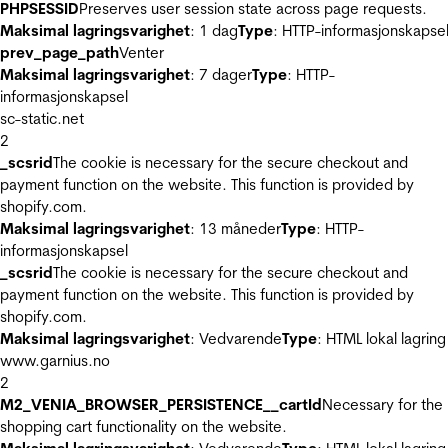
PHPSESSID
Preserves user session state across page requests.
Maksimal lagringsvarighet
: 1 dag
Type
: HTTP-informasjonskapse
prev_page_path
Venter
Maksimal lagringsvarighet
: 7 dager
Type
: HTTP-
informasjonskapsel
sc-static.net
2
_scsrid
The cookie is necessary for the secure checkout and
payment function on the website. This function is provided by
shopify.com.
Maksimal lagringsvarighet
: 13 måneder
Type
: HTTP-
informasjonskapsel
_scsrid
The cookie is necessary for the secure checkout and
payment function on the website. This function is provided by
shopify.com.
Maksimal lagringsvarighet
: Vedvarende
Type
: HTML lokal lagring
www.garnius.no
2
M2_VENIA_BROWSER_PERSISTENCE__cartId
Necessary for the
shopping cart functionality on the website.