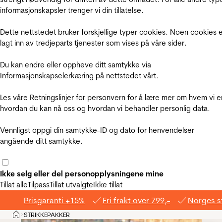
informasjonskapsler trenger vi din tillatelse.
Dette nettstedet bruker forskjellige typer cookies. Noen cookies 
lagt inn av tredjeparts tjenester som vises på våre sider.
Du kan endre eller oppheve ditt samtykke via
Informasjonskapselerkæring på nettstedet vårt.
Les våre Retningslinjer for personvern for å lære mer om hvem vi e
hvordan du kan nå oss og hvordan vi behandler personlig data.
Vennligst oppgi din samtykke-ID og dato for henvendelser
angående ditt samtykke.
Ikke selg eller del personopplysningene mine
Tillat alle
Tilpass
Tillat utvalgte
Ikke tillat
Prisgaranti +15%
Fri frakt over 799,-
Norges s
Hjem
STRIKKEPAKKER
>