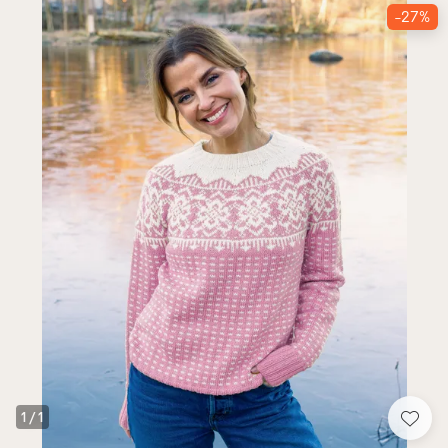
-27%
1
/
1