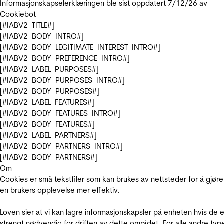
Informasjonskapselerklæringen ble sist oppdatert 7/12/26 av
Cookiebot
[#IABV2_TITLE#]
[#IABV2_BODY_INTRO#]
[#IABV2_BODY_LEGITIMATE_INTEREST_INTRO#]
[#IABV2_BODY_PREFERENCE_INTRO#]
[#IABV2_LABEL_PURPOSES#]
[#IABV2_BODY_PURPOSES_INTRO#]
[#IABV2_BODY_PURPOSES#]
[#IABV2_LABEL_FEATURES#]
[#IABV2_BODY_FEATURES_INTRO#]
[#IABV2_BODY_FEATURES#]
[#IABV2_LABEL_PARTNERS#]
[#IABV2_BODY_PARTNERS_INTRO#]
[#IABV2_BODY_PARTNERS#]
Om
Cookies er små tekstfiler som kan brukes av nettsteder for å gjøre
en brukers opplevelse mer effektiv.
Loven sier at vi kan lagre informasjonskapsler på enheten hvis de e
strengt nødvendig for driften av dette området. For alle andre typ