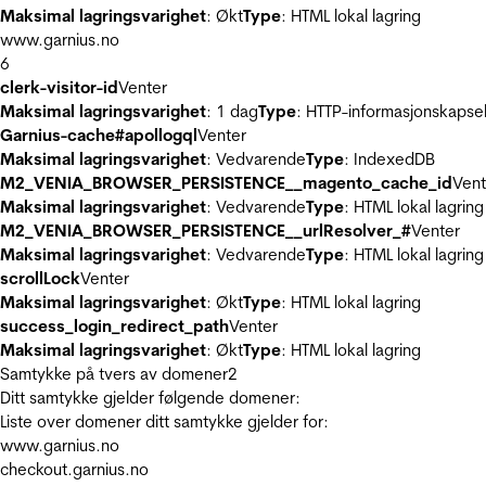
Maksimal lagringsvarighet
: Økt
Type
: HTML lokal lagring
www.garnius.no
6
clerk-visitor-id
Venter
Maksimal lagringsvarighet
: 1 dag
Type
: HTTP-informasjonskapse
Garnius-cache#apollogql
Venter
Maksimal lagringsvarighet
: Vedvarende
Type
: IndexedDB
M2_VENIA_BROWSER_PERSISTENCE__magento_cache_id
Vent
Maksimal lagringsvarighet
: Vedvarende
Type
: HTML lokal lagring
M2_VENIA_BROWSER_PERSISTENCE__urlResolver_#
Venter
Maksimal lagringsvarighet
: Vedvarende
Type
: HTML lokal lagring
scrollLock
Venter
Maksimal lagringsvarighet
: Økt
Type
: HTML lokal lagring
success_login_redirect_path
Venter
Maksimal lagringsvarighet
: Økt
Type
: HTML lokal lagring
Samtykke på tvers av domener
2
Ditt samtykke gjelder følgende domener:
Liste over domener ditt samtykke gjelder for:
www.garnius.no
checkout.garnius.no