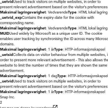
_uetvid
Used to track visitors on multiple websites, in order to
present relevant advertisement based on the visitor's preferences
Maksimal lagringsvarighet
: Vedvarende
Type
: HTML lokal lagring
_uetvid_exp
Contains the expiry-date for the cookie with
corresponding name.
Maksimal lagringsvarighet
: Vedvarende
Type
: HTML lokal lagring
MUID
Used widely by Microsoft as a unique user ID. The cookie
enables user tracking by synchronising the ID across many Microso
domains.
Maksimal lagringsvarighet
: 1 år
Type
: HTTP-informasjonskapsel
_uetsid
Collects data on visitor behaviour from multiple websites, 
order to present more relevant advertisement - This also allows th
website to limit the number of times that they are shown the same
advertisement.
Maksimal lagringsvarighet
: 1 dag
Type
: HTTP-informasjonskapse
_uetvid
Used to track visitors on multiple websites, in order to
present relevant advertisement based on the visitor's preferences
Maksimal lagringsvarighet
: 1 år
Type
: HTTP-informasjonskapsel
Snap Inc.
2