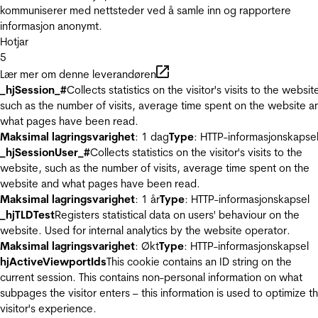
kommuniserer med nettsteder ved å samle inn og rapportere
informasjon anonymt.
Hotjar
5
Lær mer om denne leverandøren
_hjSession_#
Collects statistics on the visitor's visits to the websit
such as the number of visits, average time spent on the website a
what pages have been read.
Maksimal lagringsvarighet
: 1 dag
Type
: HTTP-informasjonskapse
_hjSessionUser_#
Collects statistics on the visitor's visits to the
website, such as the number of visits, average time spent on the
website and what pages have been read.
Maksimal lagringsvarighet
: 1 år
Type
: HTTP-informasjonskapsel
_hjTLDTest
Registers statistical data on users' behaviour on the
website. Used for internal analytics by the website operator.
Maksimal lagringsvarighet
: Økt
Type
: HTTP-informasjonskapsel
hjActiveViewportIds
This cookie contains an ID string on the
current session. This contains non-personal information on what
subpages the visitor enters – this information is used to optimize t
visitor's experience.