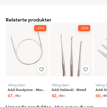
Relaterte produkter
-29%
-30%
Viking Garn
Viking Garn
Viking 
Addi Rundpinne - Messing
Addi Heklenål - Metall
67
,-
42
,-
60
,-
95
,-
60
,-
85