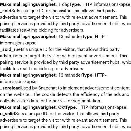
Maksimal lagringsvarighet
: 1 dag
Type
: HTTP-informasjonskapse
_scid
Sets a unique ID for the visitor, that allows third party
advertisers to target the visitor with relevant advertisement. This
pairing service is provided by third party advertisement hubs, whi
facilitates real-time bidding for advertisers.
Maksimal lagringsvarighet
: 13 måneder
Type
: HTTP-
informasjonskapsel
_scid_r
Sets a unique ID for the visitor, that allows third party
advertisers to target the visitor with relevant advertisement. This
pairing service is provided by third party advertisement hubs, whi
facilitates real-time bidding for advertisers.
Maksimal lagringsvarighet
: 13 måneder
Type
: HTTP-
informasjonskapsel
_screload
Used by Snapchat to implement advertisement content
on the website - The cookie detects the efficiency of the ads and
collects visitor data for further visitor segmentation.
Maksimal lagringsvarighet
: Økt
Type
: HTTP-informasjonskapsel
u_sclid
Sets a unique ID for the visitor, that allows third party
advertisers to target the visitor with relevant advertisement. This
pairing service is provided by third party advertisement hubs, whi