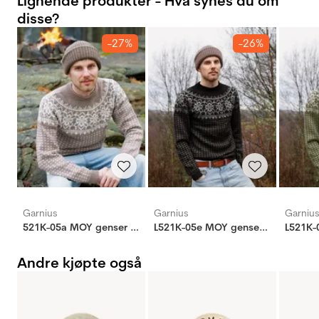
Lignende produkter - Hva synes du om
disse?
-27%
-26%
Garnius
Garnius
Garniu
521K-05a MOY genser herre
L521K-05e MOY genser herre
Andre kjøpte også