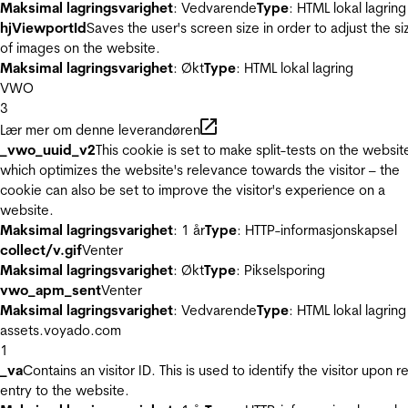
Maksimal lagringsvarighet
: Vedvarende
Type
: HTML lokal lagring
hjViewportId
Saves the user's screen size in order to adjust the si
of images on the website.
Maksimal lagringsvarighet
: Økt
Type
: HTML lokal lagring
VWO
3
Lær mer om denne leverandøren
_vwo_uuid_v2
This cookie is set to make split-tests on the websit
which optimizes the website's relevance towards the visitor – the
cookie can also be set to improve the visitor's experience on a
website.
Maksimal lagringsvarighet
: 1 år
Type
: HTTP-informasjonskapsel
collect/v.gif
Venter
Maksimal lagringsvarighet
: Økt
Type
: Pikselsporing
vwo_apm_sent
Venter
Maksimal lagringsvarighet
: Vedvarende
Type
: HTML lokal lagring
assets.voyado.com
1
_va
Contains an visitor ID. This is used to identify the visitor upon r
entry to the website.