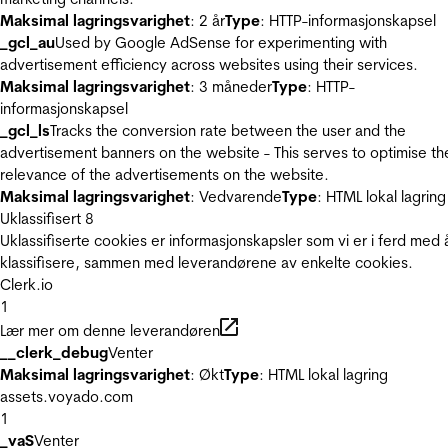
Maksimal lagringsvarighet
: 2 år
Type
: HTTP-informasjonskapsel
_gcl_au
Used by Google AdSense for experimenting with
advertisement efficiency across websites using their services.
Maksimal lagringsvarighet
: 3 måneder
Type
: HTTP-
informasjonskapsel
_gcl_ls
Tracks the conversion rate between the user and the
advertisement banners on the website - This serves to optimise th
relevance of the advertisements on the website.
Maksimal lagringsvarighet
: Vedvarende
Type
: HTML lokal lagring
Uklassifisert
8
Uklassifiserte cookies er informasjonskapsler som vi er i ferd med 
klassifisere, sammen med leverandørene av enkelte cookies.
Clerk.io
1
Lær mer om denne leverandøren
__clerk_debug
Venter
Maksimal lagringsvarighet
: Økt
Type
: HTML lokal lagring
assets.voyado.com
1
_vaS
Venter