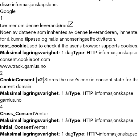
disse informasjonskapslene.
Google
1
Lær mer om denne leverandøren
Noen av dataene som innhentes av denne leverandøren, innhente
for å kunne tilpasse og måle annonseringseffektiviteten.
test_cookie
Used to check if the user's browser supports cookies
Maksimal lagringsvarighet
: 1 dag
Type
: HTTP-informasjonskapse
consent.cookiebot.com
www.track.garnius.no
2
CookieConsent [x2]
Stores the user's cookie consent state for th
current domain
Maksimal lagringsvarighet
: 1 år
Type
: HTTP-informasjonskapsel
garnius.no
4
Cross_Consent
Venter
Maksimal lagringsvarighet
: 1 år
Type
: HTTP-informasjonskapsel
Initial_Consent
Venter
Maksimal lagringsvarighet
: 1 dag
Type
: HTTP-informasjonskapse