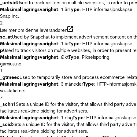
_uetvid
Used to track visitors on multiple websites, in order to pr
Maksimal lagringsvarighet
: 1 år
Type
: HTTP-informasjonskapsel
Snap Inc.
2
Lær mer om denne leverandøren
sc_at
Used by Snapchat to implement advertisement content on the w
Maksimal lagringsvarighet
: 1 år
Type
: HTTP-informasjonskapsel
p
Used to track visitors on multiple websites, in order to present 
Maksimal lagringsvarighet
: Økt
Type
: Pikselsporing
garnius.no
1
_gtmeec
Used to temporarily store and process ecommerce-related 
Maksimal lagringsvarighet
: 3 måneder
Type
: HTTP-informasjonsk
sc-static.net
7
_schn1
Sets a unique ID for the visitor, that allows third party adv
facilitates real-time bidding for advertisers.
Maksimal lagringsvarighet
: 1 dag
Type
: HTTP-informasjonskapse
_scid
Sets a unique ID for the visitor, that allows third party adver
facilitates real-time bidding for advertisers.