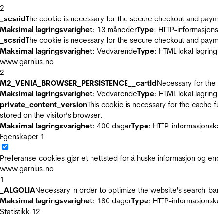
2
_scsrid
The cookie is necessary for the secure checkout and payme
Maksimal lagringsvarighet
: 13 måneder
Type
: HTTP-informasjon
_scsrid
The cookie is necessary for the secure checkout and payme
Maksimal lagringsvarighet
: Vedvarende
Type
: HTML lokal lagring
www.garnius.no
2
M2_VENIA_BROWSER_PERSISTENCE__cartId
Necessary for the 
Maksimal lagringsvarighet
: Vedvarende
Type
: HTML lokal lagring
private_content_version
This cookie is necessary for the cache 
stored on the visitor’s browser.
Maksimal lagringsvarighet
: 400 dager
Type
: HTTP-informasjonsk
Egenskaper
1
Preferanse-cookies gjør et nettsted for å huske informasjon og end
www.garnius.no
1
_ALGOLIA
Necessary in order to optimize the website's search-bar
Maksimal lagringsvarighet
: 180 dager
Type
: HTTP-informasjonsk
Statistikk
12