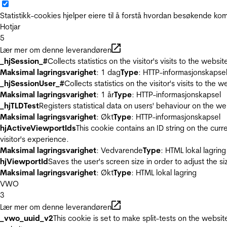
Statistikk-cookies hjelper eiere til å forstå hvordan besøkende 
Hotjar
5
Lær mer om denne leverandøren
_hjSession_#
Collects statistics on the visitor's visits to the we
Maksimal lagringsvarighet
: 1 dag
Type
: HTTP-informasjonskapse
_hjSessionUser_#
Collects statistics on the visitor's visits to t
Maksimal lagringsvarighet
: 1 år
Type
: HTTP-informasjonskapsel
_hjTLDTest
Registers statistical data on users' behaviour on the we
Maksimal lagringsvarighet
: Økt
Type
: HTTP-informasjonskapsel
hjActiveViewportIds
This cookie contains an ID string on the curr
visitor's experience.
Maksimal lagringsvarighet
: Vedvarende
Type
: HTML lokal lagring
hjViewportId
Saves the user's screen size in order to adjust the s
Maksimal lagringsvarighet
: Økt
Type
: HTML lokal lagring
VWO
3
Lær mer om denne leverandøren
_vwo_uuid_v2
This cookie is set to make split-tests on the websi