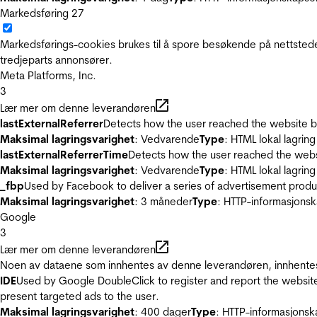
Markedsføring
27
Markedsførings-cookies brukes til å spore besøkende på nettstede
tredjeparts annonsører.
Meta Platforms, Inc.
3
Lær mer om denne leverandøren
lastExternalReferrer
Detects how the user reached the website by 
Maksimal lagringsvarighet
: Vedvarende
Type
: HTML lokal lagring
lastExternalReferrerTime
Detects how the user reached the websi
Maksimal lagringsvarighet
: Vedvarende
Type
: HTML lokal lagring
_fbp
Used by Facebook to deliver a series of advertisement product
Maksimal lagringsvarighet
: 3 måneder
Type
: HTTP-informasjonsk
Google
3
Lær mer om denne leverandøren
Noen av dataene som innhentes av denne leverandøren, innhentes 
IDE
Used by Google DoubleClick to register and report the website u
present targeted ads to the user.
Maksimal lagringsvarighet
: 400 dager
Type
: HTTP-informasjonsk