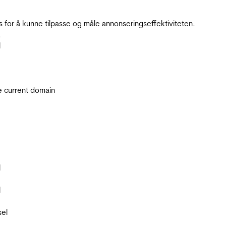
for å kunne tilpasse og måle annonseringseffektiviteten.
.
l
he current domain
l
l
sel