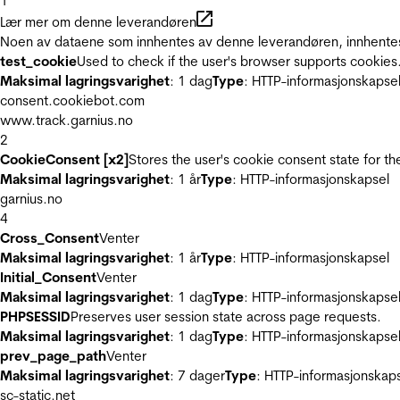
1
Lær mer om denne leverandøren
Noen av dataene som innhentes av denne leverandøren, innhentes 
test_cookie
Used to check if the user's browser supports cookies
Maksimal lagringsvarighet
: 1 dag
Type
: HTTP-informasjonskapse
consent.cookiebot.com
www.track.garnius.no
2
CookieConsent [x2]
Stores the user's cookie consent state for t
Maksimal lagringsvarighet
: 1 år
Type
: HTTP-informasjonskapsel
garnius.no
4
Cross_Consent
Venter
Maksimal lagringsvarighet
: 1 år
Type
: HTTP-informasjonskapsel
Initial_Consent
Venter
Maksimal lagringsvarighet
: 1 dag
Type
: HTTP-informasjonskapse
PHPSESSID
Preserves user session state across page requests.
Maksimal lagringsvarighet
: 1 dag
Type
: HTTP-informasjonskapse
prev_page_path
Venter
Maksimal lagringsvarighet
: 7 dager
Type
: HTTP-informasjonskap
sc-static.net