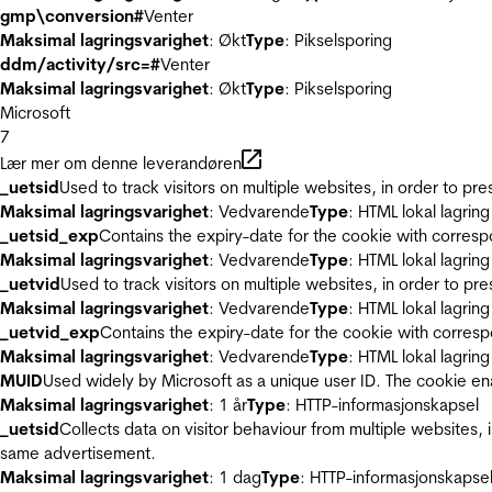
gmp\conversion#
Venter
Maksimal lagringsvarighet
: Økt
Type
: Pikselsporing
ddm/activity/src=#
Venter
Maksimal lagringsvarighet
: Økt
Type
: Pikselsporing
Microsoft
7
Lær mer om denne leverandøren
_uetsid
Used to track visitors on multiple websites, in order to pr
Maksimal lagringsvarighet
: Vedvarende
Type
: HTML lokal lagring
_uetsid_exp
Contains the expiry-date for the cookie with corres
Maksimal lagringsvarighet
: Vedvarende
Type
: HTML lokal lagring
_uetvid
Used to track visitors on multiple websites, in order to pr
Maksimal lagringsvarighet
: Vedvarende
Type
: HTML lokal lagring
_uetvid_exp
Contains the expiry-date for the cookie with corres
Maksimal lagringsvarighet
: Vedvarende
Type
: HTML lokal lagring
MUID
Used widely by Microsoft as a unique user ID. The cookie en
Maksimal lagringsvarighet
: 1 år
Type
: HTTP-informasjonskapsel
_uetsid
Collects data on visitor behaviour from multiple websites, 
same advertisement.
Maksimal lagringsvarighet
: 1 dag
Type
: HTTP-informasjonskapse