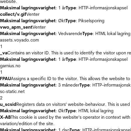
website.
Maksimal lagringsvarighet
: 1 år
Type
: HTTP-informasjonskapsel
collect/v.gif
Venter
Maksimal lagringsvarighet
: Økt
Type
: Pikselsporing
vwo_apm_sent
Venter
Maksimal lagringsvarighet
: Vedvarende
Type
: HTML lokal lagring
assets.voyado.com
1
_va
Contains an visitor ID. This is used to identify the visitor upon 
Maksimal lagringsvarighet
: 1 år
Type
: HTTP-informasjonskapsel
garnius.no
1
FPAU
Assigns a specific ID to the visitor. This allows the website to
Maksimal lagringsvarighet
: 3 måneder
Type
: HTTP-informasjonsk
sc-static.net
2
u_scsid
Registers data on visitors' website-behaviour. This is used 
Maksimal lagringsvarighet
: Økt
Type
: HTML lokal lagring
X-AB
This cookie is used by the website’s operator in context with 
variation/edition of the site.
Maksimal lagringsvarighet
: 1 dag
Type
: HTTP-informasjonskapse