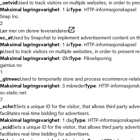
_uetvid
Used to track visitors on multiple websites, in order to pr
Maksimal lagringsvarighet
: 1 år
Type
: HTTP-informasjonskapsel
Snap Inc.
2
Lær mer om denne leverandøren
sc_at
Used by Snapchat to implement advertisement content on the w
Maksimal lagringsvarighet
: 1 år
Type
: HTTP-informasjonskapsel
p
Used to track visitors on multiple websites, in order to present 
Maksimal lagringsvarighet
: Økt
Type
: Pikselsporing
garnius.no
1
_gtmeec
Used to temporarily store and process ecommerce-related 
Maksimal lagringsvarighet
: 3 måneder
Type
: HTTP-informasjonsk
sc-static.net
7
_schn1
Sets a unique ID for the visitor, that allows third party adv
facilitates real-time bidding for advertisers.
Maksimal lagringsvarighet
: 1 dag
Type
: HTTP-informasjonskapse
_scid
Sets a unique ID for the visitor, that allows third party adver
facilitates real-time bidding for advertisers.