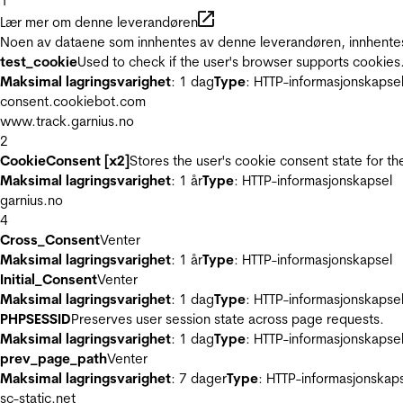
1
Lær mer om denne leverandøren
Noen av dataene som innhentes av denne leverandøren, innhentes 
test_cookie
Used to check if the user's browser supports cookies
Maksimal lagringsvarighet
: 1 dag
Type
: HTTP-informasjonskapse
consent.cookiebot.com
www.track.garnius.no
2
CookieConsent [x2]
Stores the user's cookie consent state for t
Maksimal lagringsvarighet
: 1 år
Type
: HTTP-informasjonskapsel
garnius.no
4
Cross_Consent
Venter
Maksimal lagringsvarighet
: 1 år
Type
: HTTP-informasjonskapsel
Initial_Consent
Venter
Maksimal lagringsvarighet
: 1 dag
Type
: HTTP-informasjonskapse
PHPSESSID
Preserves user session state across page requests.
Maksimal lagringsvarighet
: 1 dag
Type
: HTTP-informasjonskapse
prev_page_path
Venter
Maksimal lagringsvarighet
: 7 dager
Type
: HTTP-informasjonskap
sc-static.net