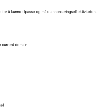
for å kunne tilpasse og måle annonseringseffektiviteten.
.
l
he current domain
l
l
sel