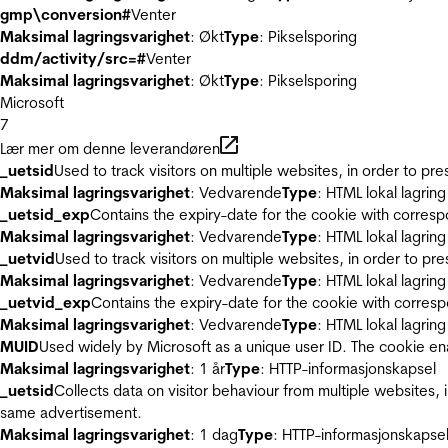
gmp\conversion#
Venter
Maksimal lagringsvarighet
: Økt
Type
: Pikselsporing
ddm/activity/src=#
Venter
Maksimal lagringsvarighet
: Økt
Type
: Pikselsporing
Microsoft
7
Lær mer om denne leverandøren
_uetsid
Used to track visitors on multiple websites, in order to pr
Maksimal lagringsvarighet
: Vedvarende
Type
: HTML lokal lagring
_uetsid_exp
Contains the expiry-date for the cookie with corres
Maksimal lagringsvarighet
: Vedvarende
Type
: HTML lokal lagring
_uetvid
Used to track visitors on multiple websites, in order to pr
Maksimal lagringsvarighet
: Vedvarende
Type
: HTML lokal lagring
_uetvid_exp
Contains the expiry-date for the cookie with corres
Maksimal lagringsvarighet
: Vedvarende
Type
: HTML lokal lagring
MUID
Used widely by Microsoft as a unique user ID. The cookie en
Maksimal lagringsvarighet
: 1 år
Type
: HTTP-informasjonskapsel
_uetsid
Collects data on visitor behaviour from multiple websites, 
same advertisement.
Maksimal lagringsvarighet
: 1 dag
Type
: HTTP-informasjonskapse