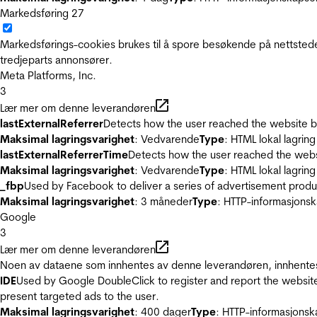
Markedsføring
27
Markedsførings-cookies brukes til å spore besøkende på nettstede
tredjeparts annonsører.
Meta Platforms, Inc.
3
Lær mer om denne leverandøren
lastExternalReferrer
Detects how the user reached the website by 
Maksimal lagringsvarighet
: Vedvarende
Type
: HTML lokal lagring
lastExternalReferrerTime
Detects how the user reached the websi
Maksimal lagringsvarighet
: Vedvarende
Type
: HTML lokal lagring
_fbp
Used by Facebook to deliver a series of advertisement product
Maksimal lagringsvarighet
: 3 måneder
Type
: HTTP-informasjonsk
Google
3
Lær mer om denne leverandøren
Noen av dataene som innhentes av denne leverandøren, innhentes 
IDE
Used by Google DoubleClick to register and report the website u
present targeted ads to the user.
Maksimal lagringsvarighet
: 400 dager
Type
: HTTP-informasjonsk