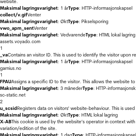
website.
Maksimal lagringsvarighet
: 1 år
Type
: HTTP-informasjonskapsel
collect/v.gif
Venter
Maksimal lagringsvarighet
: Økt
Type
: Pikselsporing
vwo_apm_sent
Venter
Maksimal lagringsvarighet
: Vedvarende
Type
: HTML lokal lagring
assets.voyado.com
1
_va
Contains an visitor ID. This is used to identify the visitor upon 
Maksimal lagringsvarighet
: 1 år
Type
: HTTP-informasjonskapsel
garnius.no
1
FPAU
Assigns a specific ID to the visitor. This allows the website to
Maksimal lagringsvarighet
: 3 måneder
Type
: HTTP-informasjonsk
sc-static.net
2
u_scsid
Registers data on visitors' website-behaviour. This is used 
Maksimal lagringsvarighet
: Økt
Type
: HTML lokal lagring
X-AB
This cookie is used by the website’s operator in context with 
variation/edition of the site.
Maksimal lagringsvarighet
: 1 dag
Type
: HTTP-informasjonskapse