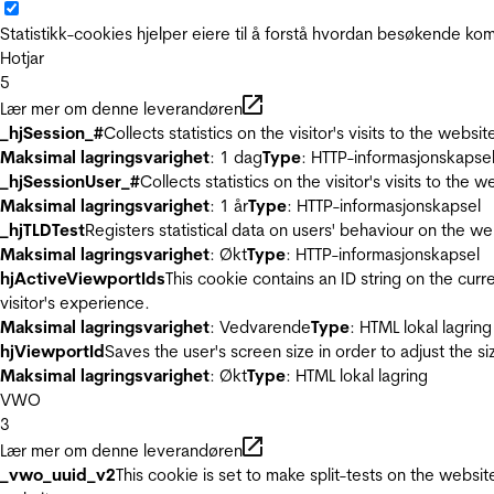
Statistikk-cookies hjelper eiere til å forstå hvordan besøkende 
Hotjar
5
Lær mer om denne leverandøren
_hjSession_#
Collects statistics on the visitor's visits to the we
Maksimal lagringsvarighet
: 1 dag
Type
: HTTP-informasjonskapse
_hjSessionUser_#
Collects statistics on the visitor's visits to t
Maksimal lagringsvarighet
: 1 år
Type
: HTTP-informasjonskapsel
_hjTLDTest
Registers statistical data on users' behaviour on the we
Maksimal lagringsvarighet
: Økt
Type
: HTTP-informasjonskapsel
hjActiveViewportIds
This cookie contains an ID string on the curr
visitor's experience.
Maksimal lagringsvarighet
: Vedvarende
Type
: HTML lokal lagring
hjViewportId
Saves the user's screen size in order to adjust the s
Maksimal lagringsvarighet
: Økt
Type
: HTML lokal lagring
VWO
3
Lær mer om denne leverandøren
_vwo_uuid_v2
This cookie is set to make split-tests on the websi