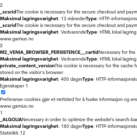
2
_scsrid
The cookie is necessary for the secure checkout and payme
Maksimal lagringsvarighet
: 13 måneder
Type
: HTTP-informasjon
_scsrid
The cookie is necessary for the secure checkout and payme
Maksimal lagringsvarighet
: Vedvarende
Type
: HTML lokal lagring
www.garnius.no
2
M2_VENIA_BROWSER_PERSISTENCE__cartId
Necessary for the 
Maksimal lagringsvarighet
: Vedvarende
Type
: HTML lokal lagring
private_content_version
This cookie is necessary for the cache 
stored on the visitor’s browser.
Maksimal lagringsvarighet
: 400 dager
Type
: HTTP-informasjonsk
Egenskaper
1
Preferanse-cookies gjør et nettsted for å huske informasjon og end
www.garnius.no
1
_ALGOLIA
Necessary in order to optimize the website's search-bar
Maksimal lagringsvarighet
: 180 dager
Type
: HTTP-informasjonsk
Statistikk
12