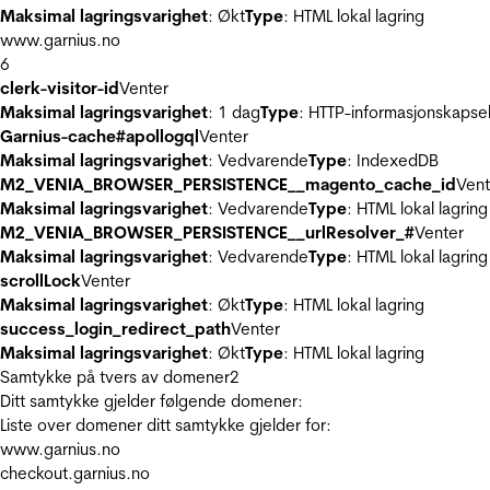
Maksimal lagringsvarighet
: Økt
Type
: HTML lokal lagring
www.garnius.no
6
clerk-visitor-id
Venter
Maksimal lagringsvarighet
: 1 dag
Type
: HTTP-informasjonskapse
Garnius-cache#apollogql
Venter
Maksimal lagringsvarighet
: Vedvarende
Type
: IndexedDB
M2_VENIA_BROWSER_PERSISTENCE__magento_cache_id
Vent
Maksimal lagringsvarighet
: Vedvarende
Type
: HTML lokal lagring
M2_VENIA_BROWSER_PERSISTENCE__urlResolver_#
Venter
Maksimal lagringsvarighet
: Vedvarende
Type
: HTML lokal lagring
scrollLock
Venter
Maksimal lagringsvarighet
: Økt
Type
: HTML lokal lagring
success_login_redirect_path
Venter
Maksimal lagringsvarighet
: Økt
Type
: HTML lokal lagring
Samtykke på tvers av domener
2
Ditt samtykke gjelder følgende domener:
Liste over domener ditt samtykke gjelder for:
www.garnius.no
checkout.garnius.no