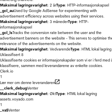
Maksimal lagringsvarighet
: 2 år
Type
: HTTP-informasjonskapsel
_gcl_au
Used by Google AdSense for experimenting with
advertisement efficiency across websites using their services.
Maksimal lagringsvarighet
: 3 måneder
Type
: HTTP-
informasjonskapsel
_gcl_ls
Tracks the conversion rate between the user and the
advertisement banners on the website - This serves to optimise th
relevance of the advertisements on the website.
Maksimal lagringsvarighet
: Vedvarende
Type
: HTML lokal lagring
Uklassifisert
8
Uklassifiserte cookies er informasjonskapsler som vi er i ferd med 
klassifisere, sammen med leverandørene av enkelte cookies.
Clerk.io
1
Lær mer om denne leverandøren
__clerk_debug
Venter
Maksimal lagringsvarighet
: Økt
Type
: HTML lokal lagring
assets.voyado.com
1
_vaS
Venter