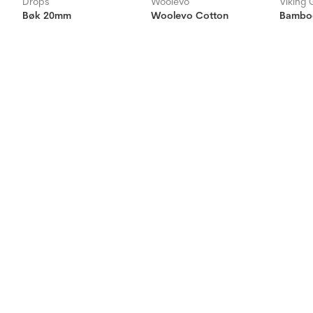
Drops
Woolevo
Viking 
Bøk 20mm
Woolevo Cotton
Bambo