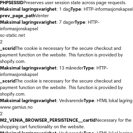
PHPSESSID
Preserves user session state across page requests.
Maksimal lagringsvarighet
: 1 dag
Type
: HTTP-informasjonskapse
prev_page_path
Venter
Maksimal lagringsvarighet
: 7 dager
Type
: HTTP-
informasjonskapsel
sc-static.net
2
_scsrid
The cookie is necessary for the secure checkout and
payment function on the website. This function is provided by
shopify.com.
Maksimal lagringsvarighet
: 13 måneder
Type
: HTTP-
informasjonskapsel
_scsrid
The cookie is necessary for the secure checkout and
payment function on the website. This function is provided by
shopify.com.
Maksimal lagringsvarighet
: Vedvarende
Type
: HTML lokal lagring
www.garnius.no
2
M2_VENIA_BROWSER_PERSISTENCE__cartId
Necessary for the
shopping cart functionality on the website.