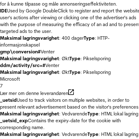
for å kunne tilpasse og måle annonseringseffektiviteten.
IDE
Used by Google DoubleClick to register and report the websit
user's actions after viewing or clicking one of the advertiser's ads
with the purpose of measuring the efficacy of an ad and to presen
targeted ads to the user.
Maksimal lagringsvarighet
: 400 dager
Type
: HTTP-
informasjonskapsel
gmp\conversion#
Venter
Maksimal lagringsvarighet
: Økt
Type
: Pikselsporing
ddm/activity/src=#
Venter
Maksimal lagringsvarighet
: Økt
Type
: Pikselsporing
Microsoft
7
Lær mer om denne leverandøren
_uetsid
Used to track visitors on multiple websites, in order to
present relevant advertisement based on the visitor's preferences
Maksimal lagringsvarighet
: Vedvarende
Type
: HTML lokal lagring
_uetsid_exp
Contains the expiry-date for the cookie with
corresponding name.
Maksimal lagringsvarighet
: Vedvarende
Type
: HTML lokal lagring