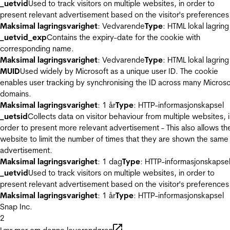
_uetvid
Used to track visitors on multiple websites, in order to
present relevant advertisement based on the visitor's preferences
Maksimal lagringsvarighet
: Vedvarende
Type
: HTML lokal lagring
_uetvid_exp
Contains the expiry-date for the cookie with
corresponding name.
Maksimal lagringsvarighet
: Vedvarende
Type
: HTML lokal lagring
MUID
Used widely by Microsoft as a unique user ID. The cookie
enables user tracking by synchronising the ID across many Microso
domains.
Maksimal lagringsvarighet
: 1 år
Type
: HTTP-informasjonskapsel
_uetsid
Collects data on visitor behaviour from multiple websites, 
order to present more relevant advertisement - This also allows th
website to limit the number of times that they are shown the same
advertisement.
Maksimal lagringsvarighet
: 1 dag
Type
: HTTP-informasjonskapse
_uetvid
Used to track visitors on multiple websites, in order to
present relevant advertisement based on the visitor's preferences
Maksimal lagringsvarighet
: 1 år
Type
: HTTP-informasjonskapsel
Snap Inc.
2