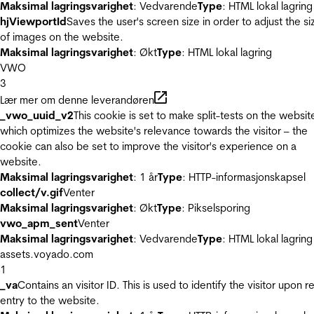
Maksimal lagringsvarighet
: Vedvarende
Type
: HTML lokal lagring
hjViewportId
Saves the user's screen size in order to adjust the si
of images on the website.
Maksimal lagringsvarighet
: Økt
Type
: HTML lokal lagring
VWO
3
Lær mer om denne leverandøren
_vwo_uuid_v2
This cookie is set to make split-tests on the websit
which optimizes the website's relevance towards the visitor – the
cookie can also be set to improve the visitor's experience on a
website.
Maksimal lagringsvarighet
: 1 år
Type
: HTTP-informasjonskapsel
collect/v.gif
Venter
Maksimal lagringsvarighet
: Økt
Type
: Pikselsporing
vwo_apm_sent
Venter
Maksimal lagringsvarighet
: Vedvarende
Type
: HTML lokal lagring
assets.voyado.com
1
_va
Contains an visitor ID. This is used to identify the visitor upon r
entry to the website.