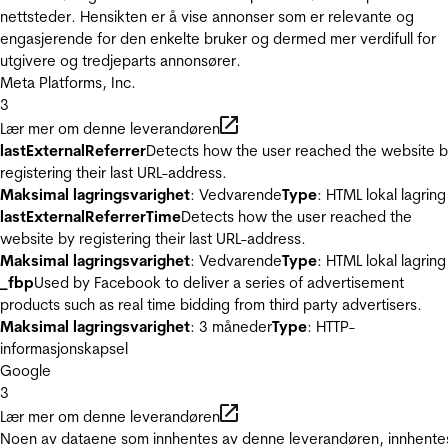
nettsteder. Hensikten er å vise annonser som er relevante og
engasjerende for den enkelte bruker og dermed mer verdifull for
utgivere og tredjeparts annonsører.
Meta Platforms, Inc.
3
Lær mer om denne leverandøren
lastExternalReferrer
Detects how the user reached the website 
registering their last URL-address.
Maksimal lagringsvarighet
: Vedvarende
Type
: HTML lokal lagring
lastExternalReferrerTime
Detects how the user reached the
website by registering their last URL-address.
Maksimal lagringsvarighet
: Vedvarende
Type
: HTML lokal lagring
_fbp
Used by Facebook to deliver a series of advertisement
products such as real time bidding from third party advertisers.
Maksimal lagringsvarighet
: 3 måneder
Type
: HTTP-
informasjonskapsel
Google
3
Lær mer om denne leverandøren
Noen av dataene som innhentes av denne leverandøren, innhente