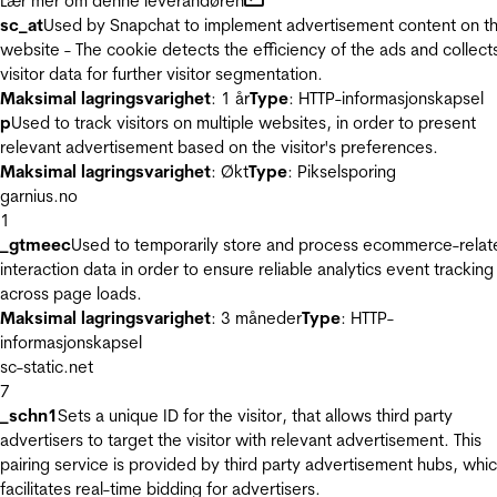
Lær mer om denne leverandøren
sc_at
Used by Snapchat to implement advertisement content on t
website - The cookie detects the efficiency of the ads and collect
visitor data for further visitor segmentation.
Maksimal lagringsvarighet
: 1 år
Type
: HTTP-informasjonskapsel
p
Used to track visitors on multiple websites, in order to present
relevant advertisement based on the visitor's preferences.
Maksimal lagringsvarighet
: Økt
Type
: Pikselsporing
garnius.no
1
_gtmeec
Used to temporarily store and process ecommerce-relat
interaction data in order to ensure reliable analytics event tracking
across page loads.
Maksimal lagringsvarighet
: 3 måneder
Type
: HTTP-
informasjonskapsel
sc-static.net
7
_schn1
Sets a unique ID for the visitor, that allows third party
advertisers to target the visitor with relevant advertisement. This
pairing service is provided by third party advertisement hubs, whi
facilitates real-time bidding for advertisers.