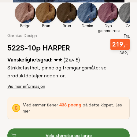
Beige
Brun
Brun
Denim
Dyp
Grå
gammelrosa
Garnius Design
Fra
219
,-
522S-10p HARPER
389
,-
Vanskelighetsgrad:
★★ (2 av 5)
Strikkefasthet, pinne og fremgangsmåte: se
produktdetaljer nedenfor.
Vis mer informasjon
Medlemmer tjener
438 poeng
på dette kjøpet.
Les
mer
Velg størrelse og farge