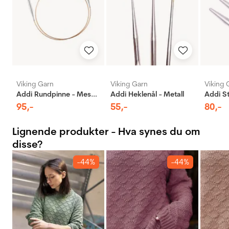
Viking Garn
Viking Garn
Viking 
Addi Rundpinne - Messing
Addi Heklenål - Metall
95
,-
55
,-
80
,-
Lignende produkter - Hva synes du om
disse?
-44%
-44%