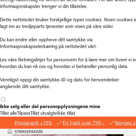
informasjonskapsler trenger vi din tillatelse.
Dette nettstedet bruker forskjellige typer cookies. Noen cookies 
lagt inn av tredjeparts tjenester som vises på våre sider.
Du kan endre eller oppheve ditt samtykke via
Informasjonskapselerkæring på nettstedet vårt.
Les våre Retningslinjer for personvern for å lære mer om hvem vi e
hvordan du kan nå oss og hvordan vi behandler personlig data.
Vennligst oppgi din samtykke-ID og dato for henvendelser
angående ditt samtykke.
Ikke selg eller del personopplysningene mine
Tillat alle
Tilpass
Tillat utvalgte
Ikke tillat
Prisgaranti +15%
Fri frakt over 799,-
Norges s
Hjem
STRIKKEPAKKER
>