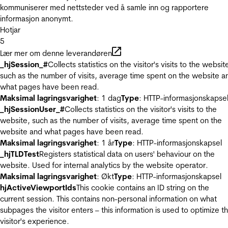
kommuniserer med nettsteder ved å samle inn og rapportere
informasjon anonymt.
Hotjar
5
Lær mer om denne leverandøren
_hjSession_#
Collects statistics on the visitor's visits to the websit
such as the number of visits, average time spent on the website a
what pages have been read.
Maksimal lagringsvarighet
: 1 dag
Type
: HTTP-informasjonskapse
_hjSessionUser_#
Collects statistics on the visitor's visits to the
website, such as the number of visits, average time spent on the
website and what pages have been read.
Maksimal lagringsvarighet
: 1 år
Type
: HTTP-informasjonskapsel
_hjTLDTest
Registers statistical data on users' behaviour on the
website. Used for internal analytics by the website operator.
Maksimal lagringsvarighet
: Økt
Type
: HTTP-informasjonskapsel
hjActiveViewportIds
This cookie contains an ID string on the
current session. This contains non-personal information on what
subpages the visitor enters – this information is used to optimize t
visitor's experience.