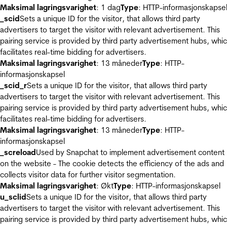
Maksimal lagringsvarighet
: 1 dag
Type
: HTTP-informasjonskapse
_scid
Sets a unique ID for the visitor, that allows third party
advertisers to target the visitor with relevant advertisement. This
pairing service is provided by third party advertisement hubs, whi
facilitates real-time bidding for advertisers.
Maksimal lagringsvarighet
: 13 måneder
Type
: HTTP-
informasjonskapsel
_scid_r
Sets a unique ID for the visitor, that allows third party
advertisers to target the visitor with relevant advertisement. This
pairing service is provided by third party advertisement hubs, whi
facilitates real-time bidding for advertisers.
Maksimal lagringsvarighet
: 13 måneder
Type
: HTTP-
informasjonskapsel
_screload
Used by Snapchat to implement advertisement content
on the website - The cookie detects the efficiency of the ads and
collects visitor data for further visitor segmentation.
Maksimal lagringsvarighet
: Økt
Type
: HTTP-informasjonskapsel
u_sclid
Sets a unique ID for the visitor, that allows third party
advertisers to target the visitor with relevant advertisement. This
pairing service is provided by third party advertisement hubs, whi