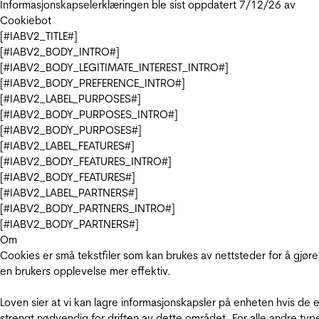
Informasjonskapselerklæringen ble sist oppdatert 7/12/26 av
Cookiebot
[#IABV2_TITLE#]
[#IABV2_BODY_INTRO#]
[#IABV2_BODY_LEGITIMATE_INTEREST_INTRO#]
[#IABV2_BODY_PREFERENCE_INTRO#]
[#IABV2_LABEL_PURPOSES#]
[#IABV2_BODY_PURPOSES_INTRO#]
[#IABV2_BODY_PURPOSES#]
[#IABV2_LABEL_FEATURES#]
[#IABV2_BODY_FEATURES_INTRO#]
[#IABV2_BODY_FEATURES#]
[#IABV2_LABEL_PARTNERS#]
[#IABV2_BODY_PARTNERS_INTRO#]
[#IABV2_BODY_PARTNERS#]
Om
Cookies er små tekstfiler som kan brukes av nettsteder for å gjøre
en brukers opplevelse mer effektiv.
Loven sier at vi kan lagre informasjonskapsler på enheten hvis de e
strengt nødvendig for driften av dette området. For alle andre typ