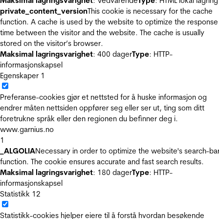
Maksimal lagringsvarighet
: Vedvarende
Type
: HTML lokal lagring
private_content_version
This cookie is necessary for the cache
function. A cache is used by the website to optimize the response
time between the visitor and the website. The cache is usually
stored on the visitor’s browser.
Maksimal lagringsvarighet
: 400 dager
Type
: HTTP-
informasjonskapsel
Egenskaper
1
Preferanse-cookies gjør et nettsted for å huske informasjon og
endrer måten nettsiden oppfører seg eller ser ut, ting som ditt
foretrukne språk eller den regionen du befinner deg i.
www.garnius.no
1
_ALGOLIA
Necessary in order to optimize the website's search-ba
function. The cookie ensures accurate and fast search results.
Maksimal lagringsvarighet
: 180 dager
Type
: HTTP-
informasjonskapsel
Statistikk
12
Statistikk-cookies hjelper eiere til å forstå hvordan besøkende