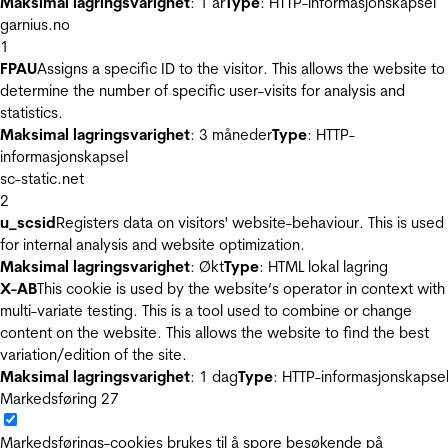
Maksimal lagringsvarighet
: 1 år
Type
: HTTP-informasjonskapsel
garnius.no
1
FPAU
Assigns a specific ID to the visitor. This allows the website to
determine the number of specific user-visits for analysis and
statistics.
Maksimal lagringsvarighet
: 3 måneder
Type
: HTTP-
informasjonskapsel
sc-static.net
2
u_scsid
Registers data on visitors' website-behaviour. This is used
for internal analysis and website optimization.
Maksimal lagringsvarighet
: Økt
Type
: HTML lokal lagring
X-AB
This cookie is used by the website’s operator in context with
multi-variate testing. This is a tool used to combine or change
content on the website. This allows the website to find the best
variation/edition of the site.
Maksimal lagringsvarighet
: 1 dag
Type
: HTTP-informasjonskapse
Markedsføring
27
Markedsførings-cookies brukes til å spore besøkende på