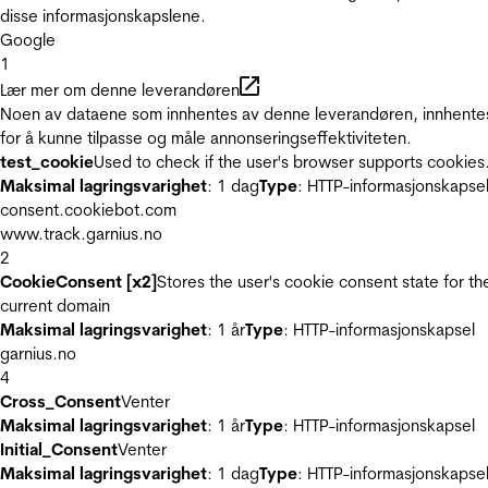
disse informasjonskapslene.
Google
1
Lær mer om denne leverandøren
Noen av dataene som innhentes av denne leverandøren, innhente
for å kunne tilpasse og måle annonseringseffektiviteten.
test_cookie
Used to check if the user's browser supports cookies
Maksimal lagringsvarighet
: 1 dag
Type
: HTTP-informasjonskapse
consent.cookiebot.com
www.track.garnius.no
2
CookieConsent [x2]
Stores the user's cookie consent state for th
current domain
Maksimal lagringsvarighet
: 1 år
Type
: HTTP-informasjonskapsel
garnius.no
4
Cross_Consent
Venter
Maksimal lagringsvarighet
: 1 år
Type
: HTTP-informasjonskapsel
Initial_Consent
Venter
Maksimal lagringsvarighet
: 1 dag
Type
: HTTP-informasjonskapse