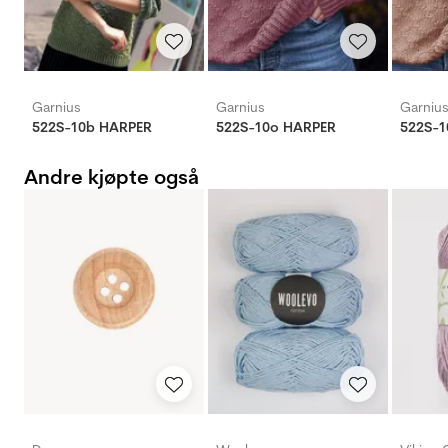
Garnius
Garnius
Garniu
522S-10b HARPER
522S-10o HARPER
522S-1
Andre kjøpte også