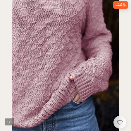
-44%
1
/
1