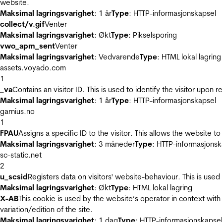
website.
Maksimal lagringsvarighet
: 1 år
Type
: HTTP-informasjonskapsel
collect/v.gif
Venter
Maksimal lagringsvarighet
: Økt
Type
: Pikselsporing
vwo_apm_sent
Venter
Maksimal lagringsvarighet
: Vedvarende
Type
: HTML lokal lagring
assets.voyado.com
1
_va
Contains an visitor ID. This is used to identify the visitor upon 
Maksimal lagringsvarighet
: 1 år
Type
: HTTP-informasjonskapsel
garnius.no
1
FPAU
Assigns a specific ID to the visitor. This allows the website to
Maksimal lagringsvarighet
: 3 måneder
Type
: HTTP-informasjonsk
sc-static.net
2
u_scsid
Registers data on visitors' website-behaviour. This is used 
Maksimal lagringsvarighet
: Økt
Type
: HTML lokal lagring
X-AB
This cookie is used by the website’s operator in context with 
variation/edition of the site.
Maksimal lagringsvarighet
: 1 dag
Type
: HTTP-informasjonskapse