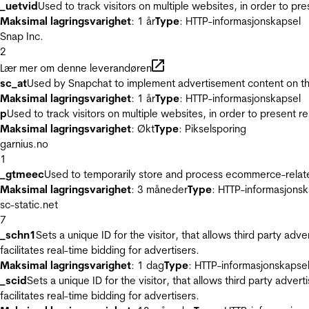
_uetvid
Used to track visitors on multiple websites, in order to pr
Maksimal lagringsvarighet
: 1 år
Type
: HTTP-informasjonskapsel
Snap Inc.
2
Lær mer om denne leverandøren
sc_at
Used by Snapchat to implement advertisement content on the w
Maksimal lagringsvarighet
: 1 år
Type
: HTTP-informasjonskapsel
p
Used to track visitors on multiple websites, in order to present 
Maksimal lagringsvarighet
: Økt
Type
: Pikselsporing
garnius.no
1
_gtmeec
Used to temporarily store and process ecommerce-related 
Maksimal lagringsvarighet
: 3 måneder
Type
: HTTP-informasjonsk
sc-static.net
7
_schn1
Sets a unique ID for the visitor, that allows third party adv
facilitates real-time bidding for advertisers.
Maksimal lagringsvarighet
: 1 dag
Type
: HTTP-informasjonskapse
_scid
Sets a unique ID for the visitor, that allows third party adver
facilitates real-time bidding for advertisers.