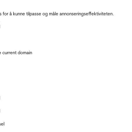
for å kunne tilpasse og måle annonseringseffektiviteten.
.
l
he current domain
l
l
sel