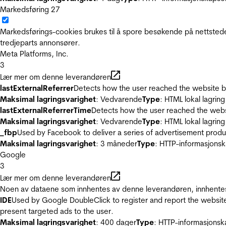
Markedsføring
27
Markedsførings-cookies brukes til å spore besøkende på nettstede
tredjeparts annonsører.
Meta Platforms, Inc.
3
Lær mer om denne leverandøren
lastExternalReferrer
Detects how the user reached the website by 
Maksimal lagringsvarighet
: Vedvarende
Type
: HTML lokal lagring
lastExternalReferrerTime
Detects how the user reached the websi
Maksimal lagringsvarighet
: Vedvarende
Type
: HTML lokal lagring
_fbp
Used by Facebook to deliver a series of advertisement product
Maksimal lagringsvarighet
: 3 måneder
Type
: HTTP-informasjonsk
Google
3
Lær mer om denne leverandøren
Noen av dataene som innhentes av denne leverandøren, innhentes 
IDE
Used by Google DoubleClick to register and report the website u
present targeted ads to the user.
Maksimal lagringsvarighet
: 400 dager
Type
: HTTP-informasjonsk