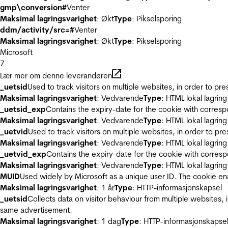
gmp\conversion#
Venter
Maksimal lagringsvarighet
: Økt
Type
: Pikselsporing
ddm/activity/src=#
Venter
Maksimal lagringsvarighet
: Økt
Type
: Pikselsporing
Microsoft
7
Lær mer om denne leverandøren
_uetsid
Used to track visitors on multiple websites, in order to pr
Maksimal lagringsvarighet
: Vedvarende
Type
: HTML lokal lagring
_uetsid_exp
Contains the expiry-date for the cookie with corres
Maksimal lagringsvarighet
: Vedvarende
Type
: HTML lokal lagring
_uetvid
Used to track visitors on multiple websites, in order to pr
Maksimal lagringsvarighet
: Vedvarende
Type
: HTML lokal lagring
_uetvid_exp
Contains the expiry-date for the cookie with corres
Maksimal lagringsvarighet
: Vedvarende
Type
: HTML lokal lagring
MUID
Used widely by Microsoft as a unique user ID. The cookie en
Maksimal lagringsvarighet
: 1 år
Type
: HTTP-informasjonskapsel
_uetsid
Collects data on visitor behaviour from multiple websites, 
same advertisement.
Maksimal lagringsvarighet
: 1 dag
Type
: HTTP-informasjonskapse