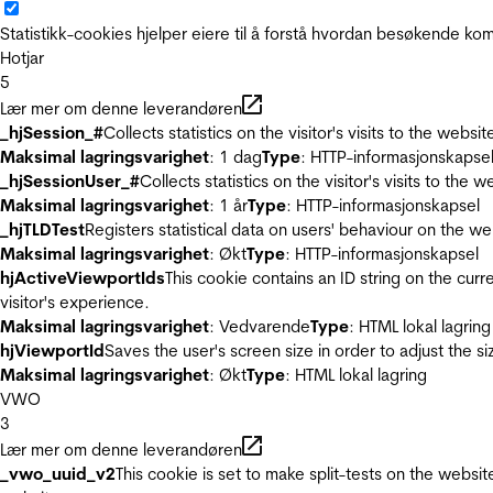
Statistikk-cookies hjelper eiere til å forstå hvordan besøkende 
Hotjar
5
Lær mer om denne leverandøren
_hjSession_#
Collects statistics on the visitor's visits to the we
Maksimal lagringsvarighet
: 1 dag
Type
: HTTP-informasjonskapse
_hjSessionUser_#
Collects statistics on the visitor's visits to t
Maksimal lagringsvarighet
: 1 år
Type
: HTTP-informasjonskapsel
_hjTLDTest
Registers statistical data on users' behaviour on the we
Maksimal lagringsvarighet
: Økt
Type
: HTTP-informasjonskapsel
hjActiveViewportIds
This cookie contains an ID string on the curr
visitor's experience.
Maksimal lagringsvarighet
: Vedvarende
Type
: HTML lokal lagring
hjViewportId
Saves the user's screen size in order to adjust the s
Maksimal lagringsvarighet
: Økt
Type
: HTML lokal lagring
VWO
3
Lær mer om denne leverandøren
_vwo_uuid_v2
This cookie is set to make split-tests on the websi