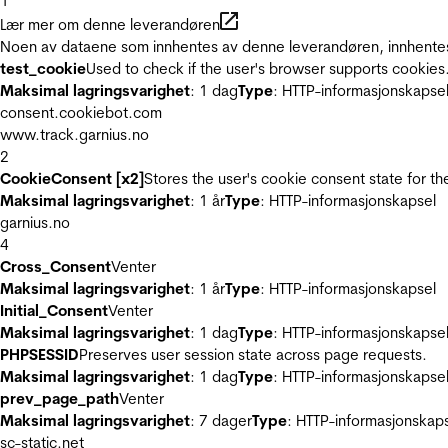
1
Lær mer om denne leverandøren
Noen av dataene som innhentes av denne leverandøren, innhentes 
test_cookie
Used to check if the user's browser supports cookies
Maksimal lagringsvarighet
: 1 dag
Type
: HTTP-informasjonskapse
consent.cookiebot.com
www.track.garnius.no
2
CookieConsent [x2]
Stores the user's cookie consent state for t
Maksimal lagringsvarighet
: 1 år
Type
: HTTP-informasjonskapsel
garnius.no
4
Cross_Consent
Venter
Maksimal lagringsvarighet
: 1 år
Type
: HTTP-informasjonskapsel
Initial_Consent
Venter
Maksimal lagringsvarighet
: 1 dag
Type
: HTTP-informasjonskapse
PHPSESSID
Preserves user session state across page requests.
Maksimal lagringsvarighet
: 1 dag
Type
: HTTP-informasjonskapse
prev_page_path
Venter
Maksimal lagringsvarighet
: 7 dager
Type
: HTTP-informasjonskap
sc-static.net