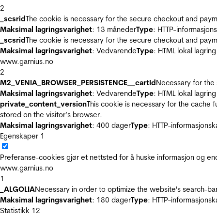
2
_scsrid
The cookie is necessary for the secure checkout and payme
Maksimal lagringsvarighet
: 13 måneder
Type
: HTTP-informasjon
_scsrid
The cookie is necessary for the secure checkout and payme
Maksimal lagringsvarighet
: Vedvarende
Type
: HTML lokal lagring
www.garnius.no
2
M2_VENIA_BROWSER_PERSISTENCE__cartId
Necessary for the 
Maksimal lagringsvarighet
: Vedvarende
Type
: HTML lokal lagring
private_content_version
This cookie is necessary for the cache 
stored on the visitor’s browser.
Maksimal lagringsvarighet
: 400 dager
Type
: HTTP-informasjonsk
Egenskaper
1
Preferanse-cookies gjør et nettsted for å huske informasjon og end
www.garnius.no
1
_ALGOLIA
Necessary in order to optimize the website's search-bar
Maksimal lagringsvarighet
: 180 dager
Type
: HTTP-informasjonsk
Statistikk
12