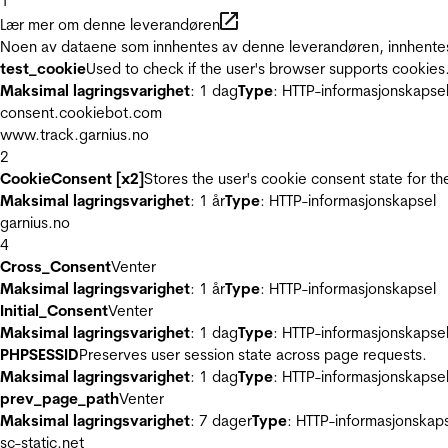
1
Lær mer om denne leverandøren
Noen av dataene som innhentes av denne leverandøren, innhentes 
test_cookie
Used to check if the user's browser supports cookies
Maksimal lagringsvarighet
: 1 dag
Type
: HTTP-informasjonskapse
consent.cookiebot.com
www.track.garnius.no
2
CookieConsent [x2]
Stores the user's cookie consent state for t
Maksimal lagringsvarighet
: 1 år
Type
: HTTP-informasjonskapsel
garnius.no
4
Cross_Consent
Venter
Maksimal lagringsvarighet
: 1 år
Type
: HTTP-informasjonskapsel
Initial_Consent
Venter
Maksimal lagringsvarighet
: 1 dag
Type
: HTTP-informasjonskapse
PHPSESSID
Preserves user session state across page requests.
Maksimal lagringsvarighet
: 1 dag
Type
: HTTP-informasjonskapse
prev_page_path
Venter
Maksimal lagringsvarighet
: 7 dager
Type
: HTTP-informasjonskap
sc-static.net