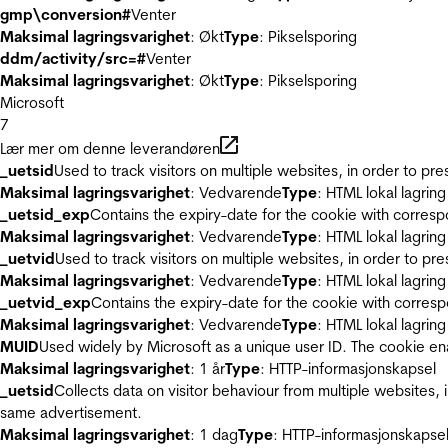
gmp\conversion#
Venter
Maksimal lagringsvarighet
: Økt
Type
: Pikselsporing
ddm/activity/src=#
Venter
Maksimal lagringsvarighet
: Økt
Type
: Pikselsporing
Microsoft
7
Lær mer om denne leverandøren
_uetsid
Used to track visitors on multiple websites, in order to pr
Maksimal lagringsvarighet
: Vedvarende
Type
: HTML lokal lagring
_uetsid_exp
Contains the expiry-date for the cookie with corres
Maksimal lagringsvarighet
: Vedvarende
Type
: HTML lokal lagring
_uetvid
Used to track visitors on multiple websites, in order to pr
Maksimal lagringsvarighet
: Vedvarende
Type
: HTML lokal lagring
_uetvid_exp
Contains the expiry-date for the cookie with corres
Maksimal lagringsvarighet
: Vedvarende
Type
: HTML lokal lagring
MUID
Used widely by Microsoft as a unique user ID. The cookie en
Maksimal lagringsvarighet
: 1 år
Type
: HTTP-informasjonskapsel
_uetsid
Collects data on visitor behaviour from multiple websites, 
same advertisement.
Maksimal lagringsvarighet
: 1 dag
Type
: HTTP-informasjonskapse