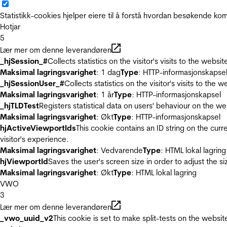
Statistikk-cookies hjelper eiere til å forstå hvordan besøkende 
Hotjar
5
Lær mer om denne leverandøren
_hjSession_#
Collects statistics on the visitor's visits to the we
Maksimal lagringsvarighet
: 1 dag
Type
: HTTP-informasjonskapse
_hjSessionUser_#
Collects statistics on the visitor's visits to t
Maksimal lagringsvarighet
: 1 år
Type
: HTTP-informasjonskapsel
_hjTLDTest
Registers statistical data on users' behaviour on the we
Maksimal lagringsvarighet
: Økt
Type
: HTTP-informasjonskapsel
hjActiveViewportIds
This cookie contains an ID string on the curr
visitor's experience.
Maksimal lagringsvarighet
: Vedvarende
Type
: HTML lokal lagring
hjViewportId
Saves the user's screen size in order to adjust the s
Maksimal lagringsvarighet
: Økt
Type
: HTML lokal lagring
VWO
3
Lær mer om denne leverandøren
_vwo_uuid_v2
This cookie is set to make split-tests on the websi