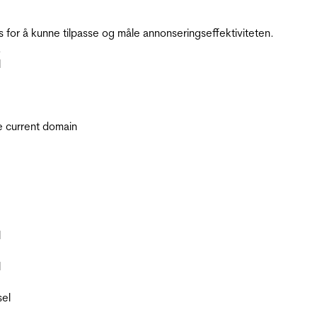
for å kunne tilpasse og måle annonseringseffektiviteten.
.
l
he current domain
l
l
sel