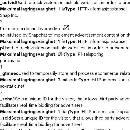
_uetvid
Used to track visitors on multiple websites, in order to pr
Maksimal lagringsvarighet
: 1 år
Type
: HTTP-informasjonskapsel
Snap Inc.
2
Lær mer om denne leverandøren
sc_at
Used by Snapchat to implement advertisement content on the w
Maksimal lagringsvarighet
: 1 år
Type
: HTTP-informasjonskapsel
p
Used to track visitors on multiple websites, in order to present 
Maksimal lagringsvarighet
: Økt
Type
: Pikselsporing
garnius.no
1
_gtmeec
Used to temporarily store and process ecommerce-related 
Maksimal lagringsvarighet
: 3 måneder
Type
: HTTP-informasjonsk
sc-static.net
7
_schn1
Sets a unique ID for the visitor, that allows third party adv
facilitates real-time bidding for advertisers.
Maksimal lagringsvarighet
: 1 dag
Type
: HTTP-informasjonskapse
_scid
Sets a unique ID for the visitor, that allows third party adver
facilitates real-time bidding for advertisers.