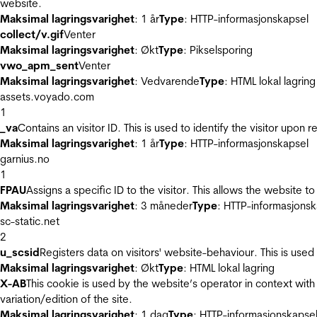
website.
Maksimal lagringsvarighet
: 1 år
Type
: HTTP-informasjonskapsel
collect/v.gif
Venter
Maksimal lagringsvarighet
: Økt
Type
: Pikselsporing
vwo_apm_sent
Venter
Maksimal lagringsvarighet
: Vedvarende
Type
: HTML lokal lagring
assets.voyado.com
1
_va
Contains an visitor ID. This is used to identify the visitor upon 
Maksimal lagringsvarighet
: 1 år
Type
: HTTP-informasjonskapsel
garnius.no
1
FPAU
Assigns a specific ID to the visitor. This allows the website to
Maksimal lagringsvarighet
: 3 måneder
Type
: HTTP-informasjonsk
sc-static.net
2
u_scsid
Registers data on visitors' website-behaviour. This is used 
Maksimal lagringsvarighet
: Økt
Type
: HTML lokal lagring
X-AB
This cookie is used by the website’s operator in context with 
variation/edition of the site.
Maksimal lagringsvarighet
: 1 dag
Type
: HTTP-informasjonskapse