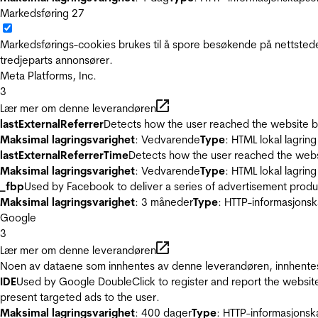
Markedsføring
27
Markedsførings-cookies brukes til å spore besøkende på nettstede
tredjeparts annonsører.
Meta Platforms, Inc.
3
Lær mer om denne leverandøren
lastExternalReferrer
Detects how the user reached the website by 
Maksimal lagringsvarighet
: Vedvarende
Type
: HTML lokal lagring
lastExternalReferrerTime
Detects how the user reached the websi
Maksimal lagringsvarighet
: Vedvarende
Type
: HTML lokal lagring
_fbp
Used by Facebook to deliver a series of advertisement product
Maksimal lagringsvarighet
: 3 måneder
Type
: HTTP-informasjonsk
Google
3
Lær mer om denne leverandøren
Noen av dataene som innhentes av denne leverandøren, innhentes 
IDE
Used by Google DoubleClick to register and report the website u
present targeted ads to the user.
Maksimal lagringsvarighet
: 400 dager
Type
: HTTP-informasjonsk