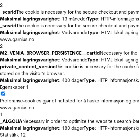
2
_scsrid
The cookie is necessary for the secure checkout and payme
Maksimal lagringsvarighet
: 13 måneder
Type
: HTTP-informasjon
_scsrid
The cookie is necessary for the secure checkout and payme
Maksimal lagringsvarighet
: Vedvarende
Type
: HTML lokal lagring
www.garnius.no
2
M2_VENIA_BROWSER_PERSISTENCE__cartId
Necessary for the 
Maksimal lagringsvarighet
: Vedvarende
Type
: HTML lokal lagring
private_content_version
This cookie is necessary for the cache 
stored on the visitor’s browser.
Maksimal lagringsvarighet
: 400 dager
Type
: HTTP-informasjonsk
Egenskaper
1
Preferanse-cookies gjør et nettsted for å huske informasjon og end
www.garnius.no
1
_ALGOLIA
Necessary in order to optimize the website's search-bar
Maksimal lagringsvarighet
: 180 dager
Type
: HTTP-informasjonsk
Statistikk
12