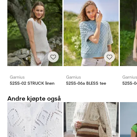
Garnius
Garnius
Garniu
525S-02 STRUCK linen
525S-06a BLESS tee
525S-0
Andre kjøpte også