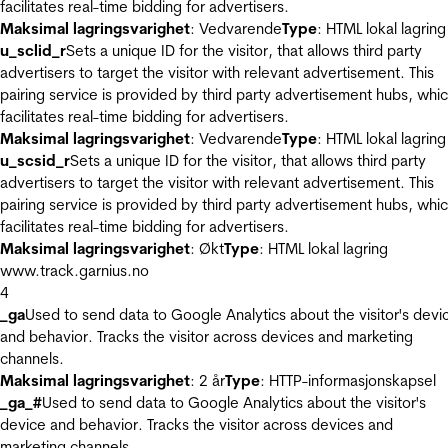
facilitates real-time bidding for advertisers.
Maksimal lagringsvarighet
: Vedvarende
Type
: HTML lokal lagring
u_sclid_r
Sets a unique ID for the visitor, that allows third party
advertisers to target the visitor with relevant advertisement. This
pairing service is provided by third party advertisement hubs, whi
facilitates real-time bidding for advertisers.
Maksimal lagringsvarighet
: Vedvarende
Type
: HTML lokal lagring
u_scsid_r
Sets a unique ID for the visitor, that allows third party
advertisers to target the visitor with relevant advertisement. This
pairing service is provided by third party advertisement hubs, whi
facilitates real-time bidding for advertisers.
Maksimal lagringsvarighet
: Økt
Type
: HTML lokal lagring
www.track.garnius.no
4
_ga
Used to send data to Google Analytics about the visitor's devi
and behavior. Tracks the visitor across devices and marketing
channels.
Maksimal lagringsvarighet
: 2 år
Type
: HTTP-informasjonskapsel
_ga_#
Used to send data to Google Analytics about the visitor's
device and behavior. Tracks the visitor across devices and
marketing channels.