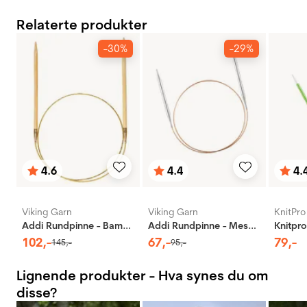
Relaterte produkter
-30%
-29%
4.6
4.4
4.
Karakter:
av 5 mulige
Karakter:
av 5 mulige
Karak
av 5 
Viking Garn
Viking Garn
KnitPro
Addi Rundpinne - Bambus
Addi Rundpinne - Messing
102
,-
67
,-
79
,-
145
,-
95
,-
Lignende produkter - Hva synes du om
disse?