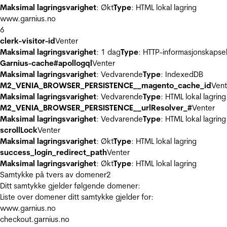
Maksimal lagringsvarighet
: Økt
Type
: HTML lokal lagring
www.garnius.no
6
clerk-visitor-id
Venter
Maksimal lagringsvarighet
: 1 dag
Type
: HTTP-informasjonskapse
Garnius-cache#apollogql
Venter
Maksimal lagringsvarighet
: Vedvarende
Type
: IndexedDB
M2_VENIA_BROWSER_PERSISTENCE__magento_cache_id
Vent
Maksimal lagringsvarighet
: Vedvarende
Type
: HTML lokal lagring
M2_VENIA_BROWSER_PERSISTENCE__urlResolver_#
Venter
Maksimal lagringsvarighet
: Vedvarende
Type
: HTML lokal lagring
scrollLock
Venter
Maksimal lagringsvarighet
: Økt
Type
: HTML lokal lagring
success_login_redirect_path
Venter
Maksimal lagringsvarighet
: Økt
Type
: HTML lokal lagring
Samtykke på tvers av domener
2
Ditt samtykke gjelder følgende domener:
Liste over domener ditt samtykke gjelder for:
www.garnius.no
checkout.garnius.no