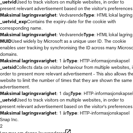
_uetvid
Used to track visitors on multiple websites, in order to
present relevant advertisement based on the visitor's preferences
Maksimal lagringsvarighet
: Vedvarende
Type
: HTML lokal lagring
_uetvid_exp
Contains the expiry-date for the cookie with
corresponding name.
Maksimal lagringsvarighet
: Vedvarende
Type
: HTML lokal lagring
MUID
Used widely by Microsoft as a unique user ID. The cookie
enables user tracking by synchronising the ID across many Microso
domains.
Maksimal lagringsvarighet
: 1 år
Type
: HTTP-informasjonskapsel
_uetsid
Collects data on visitor behaviour from multiple websites, 
order to present more relevant advertisement - This also allows th
website to limit the number of times that they are shown the same
advertisement.
Maksimal lagringsvarighet
: 1 dag
Type
: HTTP-informasjonskapse
_uetvid
Used to track visitors on multiple websites, in order to
present relevant advertisement based on the visitor's preferences
Maksimal lagringsvarighet
: 1 år
Type
: HTTP-informasjonskapsel
Snap Inc.
2