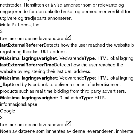
nettsteder. Hensikten er å vise annonser som er relevante og
engasjerende for den enkelte bruker og dermed mer verdifull for
utgivere og tredjeparts annonsører.
Meta Platforms, Inc.
3
Lær mer om denne leverandøren
lastExternalReferrer
Detects how the user reached the website 
registering their last URL-address.
Maksimal lagringsvarighet
: Vedvarende
Type
: HTML lokal lagring
lastExternalReferrerTime
Detects how the user reached the
website by registering their last URL-address.
Maksimal lagringsvarighet
: Vedvarende
Type
: HTML lokal lagring
_fbp
Used by Facebook to deliver a series of advertisement
products such as real time bidding from third party advertisers.
Maksimal lagringsvarighet
: 3 måneder
Type
: HTTP-
informasjonskapsel
Google
3
Lær mer om denne leverandøren
Noen av dataene som innhentes av denne leverandøren, innhente