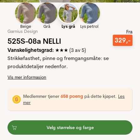
Beige
Grå
Lys grå
Lys petrol
Garnius Design
Fra
525S-08a NELLI
329
,-
Vanskelighetsgrad:
★★★
(3 av 5)
Strikkefasthet, pinne og fremgangsmåte: se
produktdetaljer nedenfor.
Vis mer informasjon
Medlemmer tjener
658 poeng
på dette kjøpet.
Les
mer
Velg størrelse og farge