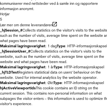
kommuniserer med nettsteder ved å samle inn og rapportere
informasjon anonymt.
Hotjar
5
Lær mer om denne leverandøren
_hjSession_#
Collects statistics on the visitor's visits to the websit
such as the number of visits, average time spent on the website a
what pages have been read.
Maksimal lagringsvarighet
: 1 dag
Type
: HTTP-informasjonskapse
_hjSessionUser_#
Collects statistics on the visitor's visits to the
website, such as the number of visits, average time spent on the
website and what pages have been read.
Maksimal lagringsvarighet
: 1 år
Type
: HTTP-informasjonskapsel
_hjTLDTest
Registers statistical data on users' behaviour on the
website. Used for internal analytics by the website operator.
Maksimal lagringsvarighet
: Økt
Type
: HTTP-informasjonskapsel
hjActiveViewportIds
This cookie contains an ID string on the
current session. This contains non-personal information on what
subpages the visitor enters – this information is used to optimize t
visitor's experience.