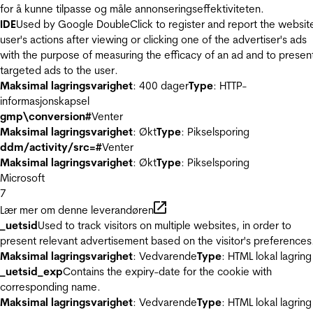
for å kunne tilpasse og måle annonseringseffektiviteten.
IDE
Used by Google DoubleClick to register and report the websit
user's actions after viewing or clicking one of the advertiser's ads
with the purpose of measuring the efficacy of an ad and to presen
targeted ads to the user.
Maksimal lagringsvarighet
: 400 dager
Type
: HTTP-
informasjonskapsel
gmp\conversion#
Venter
Maksimal lagringsvarighet
: Økt
Type
: Pikselsporing
ddm/activity/src=#
Venter
Maksimal lagringsvarighet
: Økt
Type
: Pikselsporing
Microsoft
7
Lær mer om denne leverandøren
_uetsid
Used to track visitors on multiple websites, in order to
present relevant advertisement based on the visitor's preferences
Maksimal lagringsvarighet
: Vedvarende
Type
: HTML lokal lagring
_uetsid_exp
Contains the expiry-date for the cookie with
corresponding name.
Maksimal lagringsvarighet
: Vedvarende
Type
: HTML lokal lagring