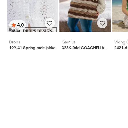
4.0
Karakter:
av 5 mulige
Drops
Garnius
Viking 
199-41 Spring melt jakke
323K-04d COACHELLA veske
2421-6