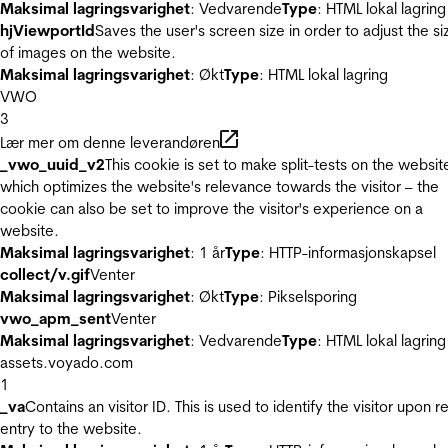
Maksimal lagringsvarighet
: Vedvarende
Type
: HTML lokal lagring
hjViewportId
Saves the user's screen size in order to adjust the si
of images on the website.
Maksimal lagringsvarighet
: Økt
Type
: HTML lokal lagring
VWO
3
Lær mer om denne leverandøren
_vwo_uuid_v2
This cookie is set to make split-tests on the websit
which optimizes the website's relevance towards the visitor – the
cookie can also be set to improve the visitor's experience on a
website.
Maksimal lagringsvarighet
: 1 år
Type
: HTTP-informasjonskapsel
collect/v.gif
Venter
Maksimal lagringsvarighet
: Økt
Type
: Pikselsporing
vwo_apm_sent
Venter
Maksimal lagringsvarighet
: Vedvarende
Type
: HTML lokal lagring
assets.voyado.com
1
_va
Contains an visitor ID. This is used to identify the visitor upon r
entry to the website.