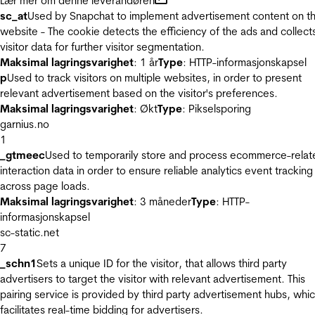
Lær mer om denne leverandøren
sc_at
Used by Snapchat to implement advertisement content on t
website - The cookie detects the efficiency of the ads and collect
visitor data for further visitor segmentation.
Maksimal lagringsvarighet
: 1 år
Type
: HTTP-informasjonskapsel
p
Used to track visitors on multiple websites, in order to present
relevant advertisement based on the visitor's preferences.
Maksimal lagringsvarighet
: Økt
Type
: Pikselsporing
garnius.no
1
_gtmeec
Used to temporarily store and process ecommerce-relat
interaction data in order to ensure reliable analytics event tracking
across page loads.
Maksimal lagringsvarighet
: 3 måneder
Type
: HTTP-
informasjonskapsel
sc-static.net
7
_schn1
Sets a unique ID for the visitor, that allows third party
advertisers to target the visitor with relevant advertisement. This
pairing service is provided by third party advertisement hubs, whi
facilitates real-time bidding for advertisers.