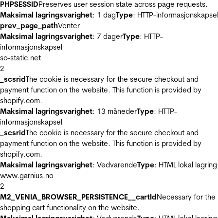
PHPSESSID
Preserves user session state across page requests.
Maksimal lagringsvarighet
: 1 dag
Type
: HTTP-informasjonskapse
prev_page_path
Venter
Maksimal lagringsvarighet
: 7 dager
Type
: HTTP-
informasjonskapsel
sc-static.net
2
_scsrid
The cookie is necessary for the secure checkout and
payment function on the website. This function is provided by
shopify.com.
Maksimal lagringsvarighet
: 13 måneder
Type
: HTTP-
informasjonskapsel
_scsrid
The cookie is necessary for the secure checkout and
payment function on the website. This function is provided by
shopify.com.
Maksimal lagringsvarighet
: Vedvarende
Type
: HTML lokal lagring
www.garnius.no
2
M2_VENIA_BROWSER_PERSISTENCE__cartId
Necessary for the
shopping cart functionality on the website.