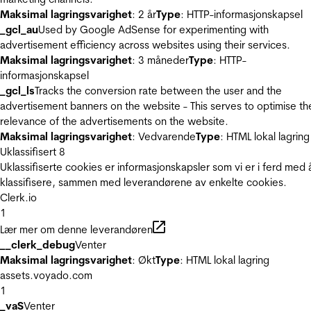
Maksimal lagringsvarighet
: 2 år
Type
: HTTP-informasjonskapsel
_gcl_au
Used by Google AdSense for experimenting with
advertisement efficiency across websites using their services.
Maksimal lagringsvarighet
: 3 måneder
Type
: HTTP-
informasjonskapsel
_gcl_ls
Tracks the conversion rate between the user and the
advertisement banners on the website - This serves to optimise th
relevance of the advertisements on the website.
Maksimal lagringsvarighet
: Vedvarende
Type
: HTML lokal lagring
Uklassifisert
8
Uklassifiserte cookies er informasjonskapsler som vi er i ferd med 
klassifisere, sammen med leverandørene av enkelte cookies.
Clerk.io
1
Lær mer om denne leverandøren
__clerk_debug
Venter
Maksimal lagringsvarighet
: Økt
Type
: HTML lokal lagring
assets.voyado.com
1
_vaS
Venter