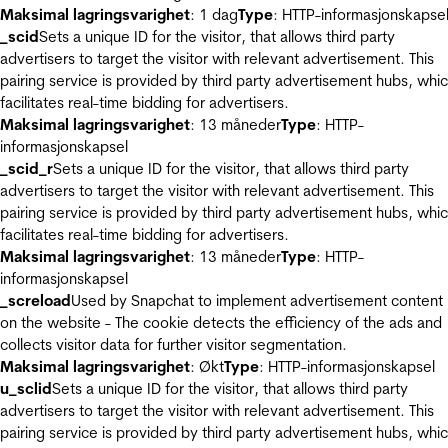
Maksimal lagringsvarighet
: 1 dag
Type
: HTTP-informasjonskapse
_scid
Sets a unique ID for the visitor, that allows third party
advertisers to target the visitor with relevant advertisement. This
pairing service is provided by third party advertisement hubs, whi
facilitates real-time bidding for advertisers.
Maksimal lagringsvarighet
: 13 måneder
Type
: HTTP-
informasjonskapsel
_scid_r
Sets a unique ID for the visitor, that allows third party
advertisers to target the visitor with relevant advertisement. This
pairing service is provided by third party advertisement hubs, whi
facilitates real-time bidding for advertisers.
Maksimal lagringsvarighet
: 13 måneder
Type
: HTTP-
informasjonskapsel
_screload
Used by Snapchat to implement advertisement content
on the website - The cookie detects the efficiency of the ads and
collects visitor data for further visitor segmentation.
Maksimal lagringsvarighet
: Økt
Type
: HTTP-informasjonskapsel
u_sclid
Sets a unique ID for the visitor, that allows third party
advertisers to target the visitor with relevant advertisement. This
pairing service is provided by third party advertisement hubs, whi