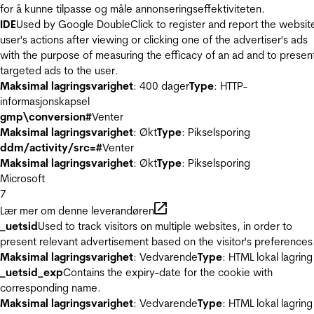
for å kunne tilpasse og måle annonseringseffektiviteten.
IDE
Used by Google DoubleClick to register and report the websit
user's actions after viewing or clicking one of the advertiser's ads
with the purpose of measuring the efficacy of an ad and to presen
targeted ads to the user.
Maksimal lagringsvarighet
: 400 dager
Type
: HTTP-
informasjonskapsel
gmp\conversion#
Venter
Maksimal lagringsvarighet
: Økt
Type
: Pikselsporing
ddm/activity/src=#
Venter
Maksimal lagringsvarighet
: Økt
Type
: Pikselsporing
Microsoft
7
Lær mer om denne leverandøren
_uetsid
Used to track visitors on multiple websites, in order to
present relevant advertisement based on the visitor's preferences
Maksimal lagringsvarighet
: Vedvarende
Type
: HTML lokal lagring
_uetsid_exp
Contains the expiry-date for the cookie with
corresponding name.
Maksimal lagringsvarighet
: Vedvarende
Type
: HTML lokal lagring