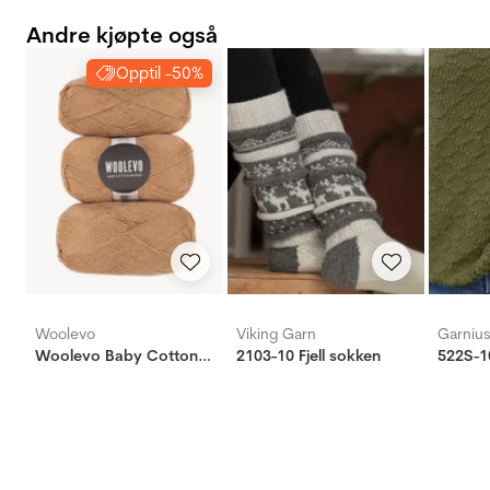
Andre kjøpte også
Opptil -50%
Woolevo
Viking Garn
Garniu
Woolevo Baby Cotton Merino
2103-10 Fjell sokken
522S-1