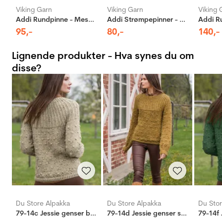
Viking Garn
Viking Garn
Viking 
Addi Rundpinne - Messing
Addi Strømpepinner - Aluminium
95
,-
80
,-
140
,-
Lignende produkter - Hva synes du om
disse?
Du Store Alpakka
Du Store Alpakka
Du Stor
79-14c Jessie genser beige
79-14d Jessie genser sennep