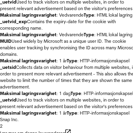
_uetvid
Used to track visitors on multiple websites, in order to
present relevant advertisement based on the visitor's preferences
Maksimal lagringsvarighet
: Vedvarende
Type
: HTML lokal lagring
_uetvid_exp
Contains the expiry-date for the cookie with
corresponding name.
Maksimal lagringsvarighet
: Vedvarende
Type
: HTML lokal lagring
MUID
Used widely by Microsoft as a unique user ID. The cookie
enables user tracking by synchronising the ID across many Microso
domains.
Maksimal lagringsvarighet
: 1 år
Type
: HTTP-informasjonskapsel
_uetsid
Collects data on visitor behaviour from multiple websites, 
order to present more relevant advertisement - This also allows th
website to limit the number of times that they are shown the same
advertisement.
Maksimal lagringsvarighet
: 1 dag
Type
: HTTP-informasjonskapse
_uetvid
Used to track visitors on multiple websites, in order to
present relevant advertisement based on the visitor's preferences
Maksimal lagringsvarighet
: 1 år
Type
: HTTP-informasjonskapsel
Snap Inc.
2