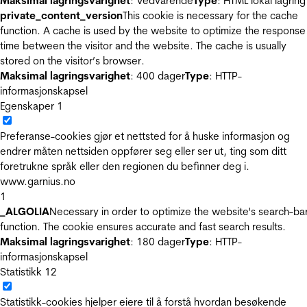
Maksimal lagringsvarighet
: Vedvarende
Type
: HTML lokal lagring
private_content_version
This cookie is necessary for the cache
function. A cache is used by the website to optimize the response
time between the visitor and the website. The cache is usually
stored on the visitor’s browser.
Maksimal lagringsvarighet
: 400 dager
Type
: HTTP-
informasjonskapsel
Egenskaper
1
Preferanse-cookies gjør et nettsted for å huske informasjon og
endrer måten nettsiden oppfører seg eller ser ut, ting som ditt
foretrukne språk eller den regionen du befinner deg i.
www.garnius.no
1
_ALGOLIA
Necessary in order to optimize the website's search-ba
function. The cookie ensures accurate and fast search results.
Maksimal lagringsvarighet
: 180 dager
Type
: HTTP-
informasjonskapsel
Statistikk
12
Statistikk-cookies hjelper eiere til å forstå hvordan besøkende