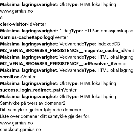
Maksimal lagringsvarighet
: Økt
Type
: HTML lokal lagring
www.garnius.no
6
clerk-visitor-id
Venter
Maksimal lagringsvarighet
: 1 dag
Type
: HTTP-informasjonskapse
Garnius-cache#apollogql
Venter
Maksimal lagringsvarighet
: Vedvarende
Type
: IndexedDB
M2_VENIA_BROWSER_PERSISTENCE__magento_cache_id
Vent
Maksimal lagringsvarighet
: Vedvarende
Type
: HTML lokal lagring
M2_VENIA_BROWSER_PERSISTENCE__urlResolver_#
Venter
Maksimal lagringsvarighet
: Vedvarende
Type
: HTML lokal lagring
scrollLock
Venter
Maksimal lagringsvarighet
: Økt
Type
: HTML lokal lagring
success_login_redirect_path
Venter
Maksimal lagringsvarighet
: Økt
Type
: HTML lokal lagring
Samtykke på tvers av domener
2
Ditt samtykke gjelder følgende domener:
Liste over domener ditt samtykke gjelder for:
www.garnius.no
checkout.garnius.no