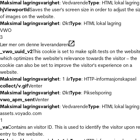
Maksimal lagringsvarighet
: Vedvarende
Type
: HTML lokal lagring
hjViewportId
Saves the user's screen size in order to adjust the si
of images on the website.
Maksimal lagringsvarighet
: Økt
Type
: HTML lokal lagring
VWO
3
Lær mer om denne leverandøren
_vwo_uuid_v2
This cookie is set to make split-tests on the websit
which optimizes the website's relevance towards the visitor – the
cookie can also be set to improve the visitor's experience on a
website.
Maksimal lagringsvarighet
: 1 år
Type
: HTTP-informasjonskapsel
collect/v.gif
Venter
Maksimal lagringsvarighet
: Økt
Type
: Pikselsporing
vwo_apm_sent
Venter
Maksimal lagringsvarighet
: Vedvarende
Type
: HTML lokal lagring
assets.voyado.com
1
_va
Contains an visitor ID. This is used to identify the visitor upon r
entry to the website.