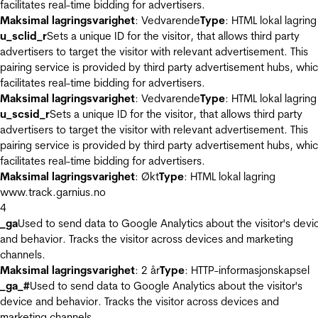
facilitates real-time bidding for advertisers.
Maksimal lagringsvarighet
: Vedvarende
Type
: HTML lokal lagring
u_sclid_r
Sets a unique ID for the visitor, that allows third party
advertisers to target the visitor with relevant advertisement. This
pairing service is provided by third party advertisement hubs, whi
facilitates real-time bidding for advertisers.
Maksimal lagringsvarighet
: Vedvarende
Type
: HTML lokal lagring
u_scsid_r
Sets a unique ID for the visitor, that allows third party
advertisers to target the visitor with relevant advertisement. This
pairing service is provided by third party advertisement hubs, whi
facilitates real-time bidding for advertisers.
Maksimal lagringsvarighet
: Økt
Type
: HTML lokal lagring
www.track.garnius.no
4
_ga
Used to send data to Google Analytics about the visitor's devi
and behavior. Tracks the visitor across devices and marketing
channels.
Maksimal lagringsvarighet
: 2 år
Type
: HTTP-informasjonskapsel
_ga_#
Used to send data to Google Analytics about the visitor's
device and behavior. Tracks the visitor across devices and
marketing channels.