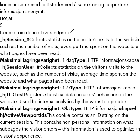
kommuniserer med nettsteder ved å samle inn og rapportere
informasjon anonymt.
Hotjar
5
Lær mer om denne leverandøren
_hjSession_#
Collects statistics on the visitor's visits to the websit
such as the number of visits, average time spent on the website a
what pages have been read.
Maksimal lagringsvarighet
: 1 dag
Type
: HTTP-informasjonskapse
_hjSessionUser_#
Collects statistics on the visitor's visits to the
website, such as the number of visits, average time spent on the
website and what pages have been read.
Maksimal lagringsvarighet
: 1 år
Type
: HTTP-informasjonskapsel
_hjTLDTest
Registers statistical data on users' behaviour on the
website. Used for internal analytics by the website operator.
Maksimal lagringsvarighet
: Økt
Type
: HTTP-informasjonskapsel
hjActiveViewportIds
This cookie contains an ID string on the
current session. This contains non-personal information on what
subpages the visitor enters – this information is used to optimize t
visitor's experience.