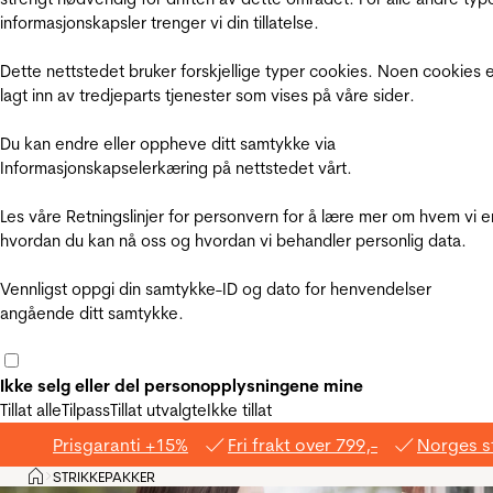
informasjonskapsler trenger vi din tillatelse.
Dette nettstedet bruker forskjellige typer cookies. Noen cookies 
lagt inn av tredjeparts tjenester som vises på våre sider.
Du kan endre eller oppheve ditt samtykke via
Informasjonskapselerkæring på nettstedet vårt.
Les våre Retningslinjer for personvern for å lære mer om hvem vi e
hvordan du kan nå oss og hvordan vi behandler personlig data.
Vennligst oppgi din samtykke-ID og dato for henvendelser
angående ditt samtykke.
Ikke selg eller del personopplysningene mine
Tillat alle
Tilpass
Tillat utvalgte
Ikke tillat
Prisgaranti +15%
Fri frakt over 799,-
Norges s
Hjem
STRIKKEPAKKER
>