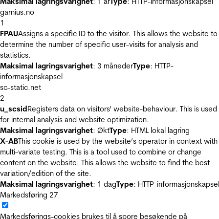
Maksimal lagringsvarighet
: 1 år
Type
: HTTP-informasjonskapsel
garnius.no
1
FPAU
Assigns a specific ID to the visitor. This allows the website to
determine the number of specific user-visits for analysis and
statistics.
Maksimal lagringsvarighet
: 3 måneder
Type
: HTTP-
informasjonskapsel
sc-static.net
2
u_scsid
Registers data on visitors' website-behaviour. This is used
for internal analysis and website optimization.
Maksimal lagringsvarighet
: Økt
Type
: HTML lokal lagring
X-AB
This cookie is used by the website’s operator in context with
multi-variate testing. This is a tool used to combine or change
content on the website. This allows the website to find the best
variation/edition of the site.
Maksimal lagringsvarighet
: 1 dag
Type
: HTTP-informasjonskapse
Markedsføring
27
Markedsførings-cookies brukes til å spore besøkende på