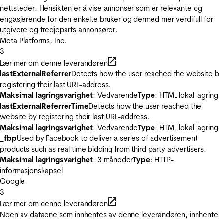
nettsteder. Hensikten er å vise annonser som er relevante og
engasjerende for den enkelte bruker og dermed mer verdifull for
utgivere og tredjeparts annonsører.
Meta Platforms, Inc.
3
Lær mer om denne leverandøren
lastExternalReferrer
Detects how the user reached the website 
registering their last URL-address.
Maksimal lagringsvarighet
: Vedvarende
Type
: HTML lokal lagring
lastExternalReferrerTime
Detects how the user reached the
website by registering their last URL-address.
Maksimal lagringsvarighet
: Vedvarende
Type
: HTML lokal lagring
_fbp
Used by Facebook to deliver a series of advertisement
products such as real time bidding from third party advertisers.
Maksimal lagringsvarighet
: 3 måneder
Type
: HTTP-
informasjonskapsel
Google
3
Lær mer om denne leverandøren
Noen av dataene som innhentes av denne leverandøren, innhente