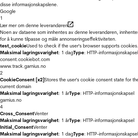
disse informasjonskapslene.
Google
1
Lær mer om denne leverandøren
Noen av dataene som innhentes av denne leverandøren, innhente
for å kunne tilpasse og måle annonseringseffektiviteten.
test_cookie
Used to check if the user's browser supports cookies
Maksimal lagringsvarighet
: 1 dag
Type
: HTTP-informasjonskapse
consent.cookiebot.com
www.track.garnius.no
2
CookieConsent [x2]
Stores the user's cookie consent state for th
current domain
Maksimal lagringsvarighet
: 1 år
Type
: HTTP-informasjonskapsel
garnius.no
4
Cross_Consent
Venter
Maksimal lagringsvarighet
: 1 år
Type
: HTTP-informasjonskapsel
Initial_Consent
Venter
Maksimal lagringsvarighet
: 1 dag
Type
: HTTP-informasjonskapse