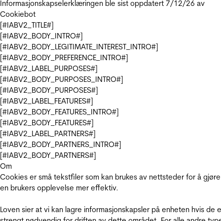
Informasjonskapselerklæringen ble sist oppdatert 7/12/26 av
Cookiebot
[#IABV2_TITLE#]
[#IABV2_BODY_INTRO#]
[#IABV2_BODY_LEGITIMATE_INTEREST_INTRO#]
[#IABV2_BODY_PREFERENCE_INTRO#]
[#IABV2_LABEL_PURPOSES#]
[#IABV2_BODY_PURPOSES_INTRO#]
[#IABV2_BODY_PURPOSES#]
[#IABV2_LABEL_FEATURES#]
[#IABV2_BODY_FEATURES_INTRO#]
[#IABV2_BODY_FEATURES#]
[#IABV2_LABEL_PARTNERS#]
[#IABV2_BODY_PARTNERS_INTRO#]
[#IABV2_BODY_PARTNERS#]
Om
Cookies er små tekstfiler som kan brukes av nettsteder for å gjøre
en brukers opplevelse mer effektiv.
Loven sier at vi kan lagre informasjonskapsler på enheten hvis de e
strengt nødvendig for driften av dette området. For alle andre typ