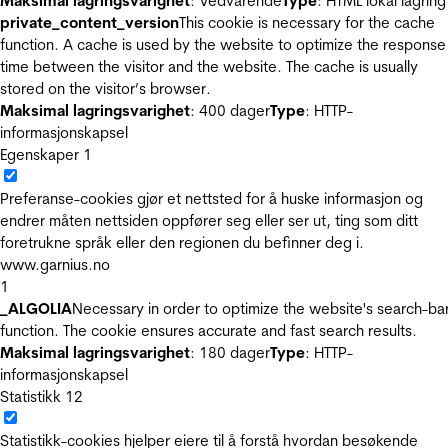
Maksimal lagringsvarighet
: Vedvarende
Type
: HTML lokal lagring
private_content_version
This cookie is necessary for the cache
function. A cache is used by the website to optimize the response
time between the visitor and the website. The cache is usually
stored on the visitor’s browser.
Maksimal lagringsvarighet
: 400 dager
Type
: HTTP-
informasjonskapsel
Egenskaper
1
Preferanse-cookies gjør et nettsted for å huske informasjon og
endrer måten nettsiden oppfører seg eller ser ut, ting som ditt
foretrukne språk eller den regionen du befinner deg i.
www.garnius.no
1
_ALGOLIA
Necessary in order to optimize the website's search-ba
function. The cookie ensures accurate and fast search results.
Maksimal lagringsvarighet
: 180 dager
Type
: HTTP-
informasjonskapsel
Statistikk
12
Statistikk-cookies hjelper eiere til å forstå hvordan besøkende