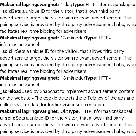
Maksimal lagringsvarighet
: 1 dag
Type
: HTTP-informasjonskapse
_scid
Sets a unique ID for the visitor, that allows third party
advertisers to target the visitor with relevant advertisement. This
pairing service is provided by third party advertisement hubs, whi
facilitates real-time bidding for advertisers.
Maksimal lagringsvarighet
: 13 måneder
Type
: HTTP-
informasjonskapsel
_scid_r
Sets a unique ID for the visitor, that allows third party
advertisers to target the visitor with relevant advertisement. This
pairing service is provided by third party advertisement hubs, whi
facilitates real-time bidding for advertisers.
Maksimal lagringsvarighet
: 13 måneder
Type
: HTTP-
informasjonskapsel
_screload
Used by Snapchat to implement advertisement content
on the website - The cookie detects the efficiency of the ads and
collects visitor data for further visitor segmentation.
Maksimal lagringsvarighet
: Økt
Type
: HTTP-informasjonskapsel
u_sclid
Sets a unique ID for the visitor, that allows third party
advertisers to target the visitor with relevant advertisement. This
pairing service is provided by third party advertisement hubs, whi