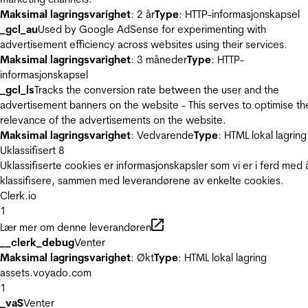
Maksimal lagringsvarighet
: 2 år
Type
: HTTP-informasjonskapsel
_gcl_au
Used by Google AdSense for experimenting with
advertisement efficiency across websites using their services.
Maksimal lagringsvarighet
: 3 måneder
Type
: HTTP-
informasjonskapsel
_gcl_ls
Tracks the conversion rate between the user and the
advertisement banners on the website - This serves to optimise th
relevance of the advertisements on the website.
Maksimal lagringsvarighet
: Vedvarende
Type
: HTML lokal lagring
Uklassifisert
8
Uklassifiserte cookies er informasjonskapsler som vi er i ferd med 
klassifisere, sammen med leverandørene av enkelte cookies.
Clerk.io
1
Lær mer om denne leverandøren
__clerk_debug
Venter
Maksimal lagringsvarighet
: Økt
Type
: HTML lokal lagring
assets.voyado.com
1
_vaS
Venter