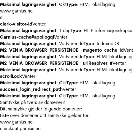
Maksimal lagringsvarighet
: Økt
Type
: HTML lokal lagring
www.garnius.no
6
clerk-visitor-id
Venter
Maksimal lagringsvarighet
: 1 dag
Type
: HTTP-informasjonskapse
Garnius-cache#apollogql
Venter
Maksimal lagringsvarighet
: Vedvarende
Type
: IndexedDB
M2_VENIA_BROWSER_PERSISTENCE__magento_cache_id
Vent
Maksimal lagringsvarighet
: Vedvarende
Type
: HTML lokal lagring
M2_VENIA_BROWSER_PERSISTENCE__urlResolver_#
Venter
Maksimal lagringsvarighet
: Vedvarende
Type
: HTML lokal lagring
scrollLock
Venter
Maksimal lagringsvarighet
: Økt
Type
: HTML lokal lagring
success_login_redirect_path
Venter
Maksimal lagringsvarighet
: Økt
Type
: HTML lokal lagring
Samtykke på tvers av domener
2
Ditt samtykke gjelder følgende domener:
Liste over domener ditt samtykke gjelder for:
www.garnius.no
checkout.garnius.no