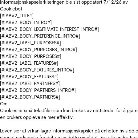
Informasjonskapselerklæringen ble sist oppdatert 7/12/26 av
Cookiebot
[#IABV2_TITLE#]
[#IABV2_BODY_INTRO#]
[#IABV2_BODY_LEGITIMATE_INTEREST_INTRO#]
[#IABV2_BODY_PREFERENCE_INTRO#]
[#IABV2_LABEL_PURPOSES#]
[#IABV2_BODY_PURPOSES_INTRO#]
[#IABV2_BODY_PURPOSES#]
[#IABV2_LABEL_FEATURES#]
[#IABV2_BODY_FEATURES_INTRO#]
[#IABV2_BODY_FEATURES#]
[#IABV2_LABEL_PARTNERS#]
[#IABV2_BODY_PARTNERS_INTRO#]
[#IABV2_BODY_PARTNERS#]
Om
Cookies er små tekstfiler som kan brukes av nettsteder for å gjøre
en brukers opplevelse mer effektiv.
Loven sier at vi kan lagre informasjonskapsler på enheten hvis de e
strengt nødvendig for driften av dette området. For alle andre typ