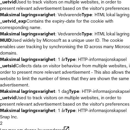
_uetvid
Used to track visitors on multiple websites, in order to
present relevant advertisement based on the visitor's preferences
Maksimal lagringsvarighet
: Vedvarende
Type
: HTML lokal lagring
_uetvid_exp
Contains the expiry-date for the cookie with
corresponding name.
Maksimal lagringsvarighet
: Vedvarende
Type
: HTML lokal lagring
MUID
Used widely by Microsoft as a unique user ID. The cookie
enables user tracking by synchronising the ID across many Microso
domains.
Maksimal lagringsvarighet
: 1 år
Type
: HTTP-informasjonskapsel
_uetsid
Collects data on visitor behaviour from multiple websites, 
order to present more relevant advertisement - This also allows th
website to limit the number of times that they are shown the same
advertisement.
Maksimal lagringsvarighet
: 1 dag
Type
: HTTP-informasjonskapse
_uetvid
Used to track visitors on multiple websites, in order to
present relevant advertisement based on the visitor's preferences
Maksimal lagringsvarighet
: 1 år
Type
: HTTP-informasjonskapsel
Snap Inc.
2