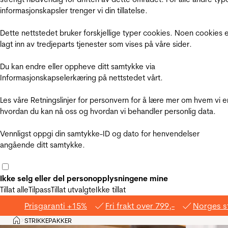
informasjonskapsler trenger vi din tillatelse.
Dette nettstedet bruker forskjellige typer cookies. Noen cookies 
lagt inn av tredjeparts tjenester som vises på våre sider.
Du kan endre eller oppheve ditt samtykke via
Informasjonskapselerkæring på nettstedet vårt.
Les våre Retningslinjer for personvern for å lære mer om hvem vi e
hvordan du kan nå oss og hvordan vi behandler personlig data.
Vennligst oppgi din samtykke-ID og dato for henvendelser
angående ditt samtykke.
Ikke selg eller del personopplysningene mine
Tillat alle
Tilpass
Tillat utvalgte
Ikke tillat
Prisgaranti +15%
Fri frakt over 799,-
Norges s
Hjem
STRIKKEPAKKER
>