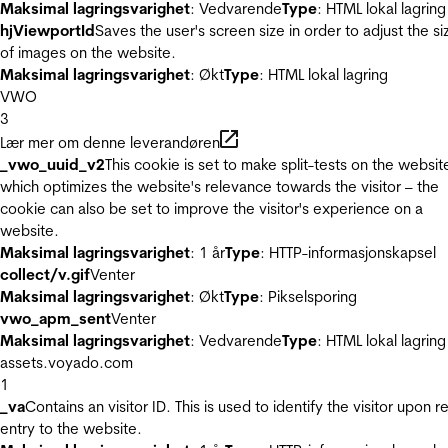
Maksimal lagringsvarighet
: Vedvarende
Type
: HTML lokal lagring
hjViewportId
Saves the user's screen size in order to adjust the si
of images on the website.
Maksimal lagringsvarighet
: Økt
Type
: HTML lokal lagring
VWO
3
Lær mer om denne leverandøren
_vwo_uuid_v2
This cookie is set to make split-tests on the websit
which optimizes the website's relevance towards the visitor – the
cookie can also be set to improve the visitor's experience on a
website.
Maksimal lagringsvarighet
: 1 år
Type
: HTTP-informasjonskapsel
collect/v.gif
Venter
Maksimal lagringsvarighet
: Økt
Type
: Pikselsporing
vwo_apm_sent
Venter
Maksimal lagringsvarighet
: Vedvarende
Type
: HTML lokal lagring
assets.voyado.com
1
_va
Contains an visitor ID. This is used to identify the visitor upon r
entry to the website.