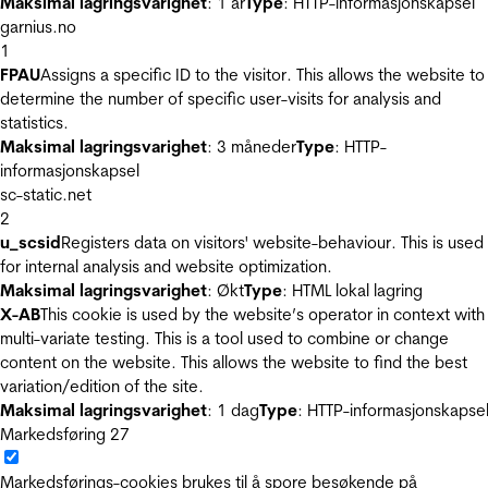
Maksimal lagringsvarighet
: 1 år
Type
: HTTP-informasjonskapsel
garnius.no
1
FPAU
Assigns a specific ID to the visitor. This allows the website to
determine the number of specific user-visits for analysis and
statistics.
Maksimal lagringsvarighet
: 3 måneder
Type
: HTTP-
informasjonskapsel
sc-static.net
2
u_scsid
Registers data on visitors' website-behaviour. This is used
for internal analysis and website optimization.
Maksimal lagringsvarighet
: Økt
Type
: HTML lokal lagring
X-AB
This cookie is used by the website’s operator in context with
multi-variate testing. This is a tool used to combine or change
content on the website. This allows the website to find the best
variation/edition of the site.
Maksimal lagringsvarighet
: 1 dag
Type
: HTTP-informasjonskapse
Markedsføring
27
Markedsførings-cookies brukes til å spore besøkende på