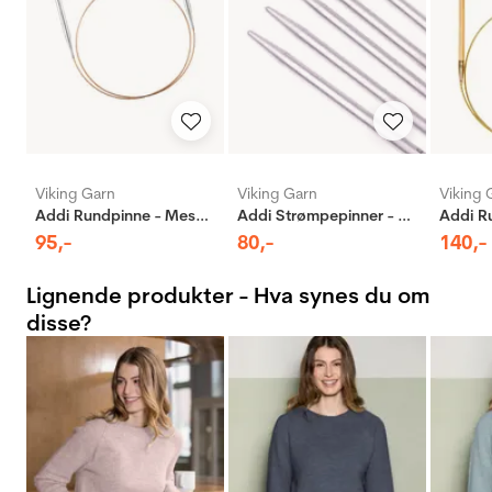
Viking Garn
Viking Garn
Viking 
Addi Rundpinne - Messing
Addi Strømpepinner - Aluminium
95
,-
80
,-
140
,-
Lignende produkter - Hva synes du om
disse?