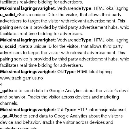
facilitates real-time bidding for advertisers.
Maksimal lagringsvarighet
: Vedvarende
Type
: HTML lokal lagring
u_sclid_r
Sets a unique ID for the visitor, that allows third party
advertisers to target the visitor with relevant advertisement. This
pairing service is provided by third party advertisement hubs, whi
facilitates real-time bidding for advertisers.
Maksimal lagringsvarighet
: Vedvarende
Type
: HTML lokal lagring
u_scsid_r
Sets a unique ID for the visitor, that allows third party
advertisers to target the visitor with relevant advertisement. This
pairing service is provided by third party advertisement hubs, whi
facilitates real-time bidding for advertisers.
Maksimal lagringsvarighet
: Økt
Type
: HTML lokal lagring
www.track.garnius.no
4
_ga
Used to send data to Google Analytics about the visitor's devi
and behavior. Tracks the visitor across devices and marketing
channels.
Maksimal lagringsvarighet
: 2 år
Type
: HTTP-informasjonskapsel
_ga_#
Used to send data to Google Analytics about the visitor's
device and behavior. Tracks the visitor across devices and
marketing channels.