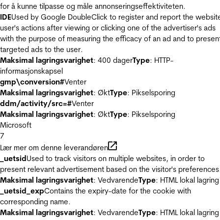
for å kunne tilpasse og måle annonseringseffektiviteten.
IDE
Used by Google DoubleClick to register and report the websit
user's actions after viewing or clicking one of the advertiser's ads
with the purpose of measuring the efficacy of an ad and to presen
targeted ads to the user.
Maksimal lagringsvarighet
: 400 dager
Type
: HTTP-
informasjonskapsel
gmp\conversion#
Venter
Maksimal lagringsvarighet
: Økt
Type
: Pikselsporing
ddm/activity/src=#
Venter
Maksimal lagringsvarighet
: Økt
Type
: Pikselsporing
Microsoft
7
Lær mer om denne leverandøren
_uetsid
Used to track visitors on multiple websites, in order to
present relevant advertisement based on the visitor's preferences
Maksimal lagringsvarighet
: Vedvarende
Type
: HTML lokal lagring
_uetsid_exp
Contains the expiry-date for the cookie with
corresponding name.
Maksimal lagringsvarighet
: Vedvarende
Type
: HTML lokal lagring