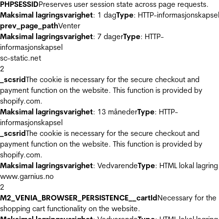
PHPSESSID
Preserves user session state across page requests.
Maksimal lagringsvarighet
: 1 dag
Type
: HTTP-informasjonskapse
prev_page_path
Venter
Maksimal lagringsvarighet
: 7 dager
Type
: HTTP-
informasjonskapsel
sc-static.net
2
_scsrid
The cookie is necessary for the secure checkout and
payment function on the website. This function is provided by
shopify.com.
Maksimal lagringsvarighet
: 13 måneder
Type
: HTTP-
informasjonskapsel
_scsrid
The cookie is necessary for the secure checkout and
payment function on the website. This function is provided by
shopify.com.
Maksimal lagringsvarighet
: Vedvarende
Type
: HTML lokal lagring
www.garnius.no
2
M2_VENIA_BROWSER_PERSISTENCE__cartId
Necessary for the
shopping cart functionality on the website.