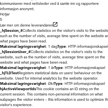
kommuniserer med nettsteder ved å samle inn og rapportere
informasjon anonymt.
Hotjar
5
Lær mer om denne leverandøren
_hjSession_#
Collects statistics on the visitor's visits to the websit
such as the number of visits, average time spent on the website a
what pages have been read.
Maksimal lagringsvarighet
: 1 dag
Type
: HTTP-informasjonskapse
_hjSessionUser_#
Collects statistics on the visitor's visits to the
website, such as the number of visits, average time spent on the
website and what pages have been read.
Maksimal lagringsvarighet
: 1 år
Type
: HTTP-informasjonskapsel
_hjTLDTest
Registers statistical data on users' behaviour on the
website. Used for internal analytics by the website operator.
Maksimal lagringsvarighet
: Økt
Type
: HTTP-informasjonskapsel
hjActiveViewportIds
This cookie contains an ID string on the
current session. This contains non-personal information on what
subpages the visitor enters – this information is used to optimize t
visitor's experience.