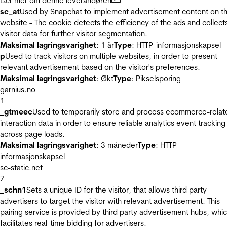
Lær mer om denne leverandøren
sc_at
Used by Snapchat to implement advertisement content on t
website - The cookie detects the efficiency of the ads and collect
visitor data for further visitor segmentation.
Maksimal lagringsvarighet
: 1 år
Type
: HTTP-informasjonskapsel
p
Used to track visitors on multiple websites, in order to present
relevant advertisement based on the visitor's preferences.
Maksimal lagringsvarighet
: Økt
Type
: Pikselsporing
garnius.no
1
_gtmeec
Used to temporarily store and process ecommerce-relat
interaction data in order to ensure reliable analytics event tracking
across page loads.
Maksimal lagringsvarighet
: 3 måneder
Type
: HTTP-
informasjonskapsel
sc-static.net
7
_schn1
Sets a unique ID for the visitor, that allows third party
advertisers to target the visitor with relevant advertisement. This
pairing service is provided by third party advertisement hubs, whi
facilitates real-time bidding for advertisers.