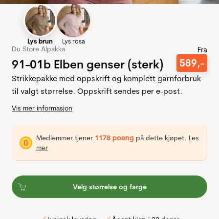
Lys brun
Lys rosa
Du Store Alpakka
Fra
91-01b Elben genser (sterk)
589
,-
Strikkepakke med oppskrift og komplett garnforbruk
til valgt størrelse. Oppskrift sendes per e-post.
Vis mer informasjon
Medlemmer tjener
1178 poeng
på dette kjøpet.
Les
mer
Velg størrelse og farge