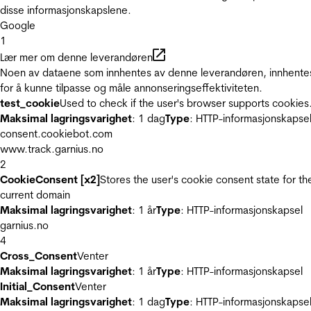
disse informasjonskapslene.
Google
1
Lær mer om denne leverandøren
Noen av dataene som innhentes av denne leverandøren, innhente
for å kunne tilpasse og måle annonseringseffektiviteten.
test_cookie
Used to check if the user's browser supports cookies
Maksimal lagringsvarighet
: 1 dag
Type
: HTTP-informasjonskapse
consent.cookiebot.com
www.track.garnius.no
2
CookieConsent [x2]
Stores the user's cookie consent state for th
current domain
Maksimal lagringsvarighet
: 1 år
Type
: HTTP-informasjonskapsel
garnius.no
4
Cross_Consent
Venter
Maksimal lagringsvarighet
: 1 år
Type
: HTTP-informasjonskapsel
Initial_Consent
Venter
Maksimal lagringsvarighet
: 1 dag
Type
: HTTP-informasjonskapse