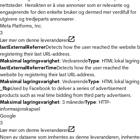
nettsteder. Hensikten er å vise annonser som er relevante og
engasjerende for den enkelte bruker og dermed mer verdifull for
utgivere og tredjeparts annonsører.
Meta Platforms, Inc.
3
Lær mer om denne leverandøren
lastExternalReferrer
Detects how the user reached the website 
registering their last URL-address.
Maksimal lagringsvarighet
: Vedvarende
Type
: HTML lokal lagring
lastExternalReferrerTime
Detects how the user reached the
website by registering their last URL-address.
Maksimal lagringsvarighet
: Vedvarende
Type
: HTML lokal lagring
_fbp
Used by Facebook to deliver a series of advertisement
products such as real time bidding from third party advertisers.
Maksimal lagringsvarighet
: 3 måneder
Type
: HTTP-
informasjonskapsel
Google
3
Lær mer om denne leverandøren
Noen av dataene som innhentes av denne leverandøren, innhente