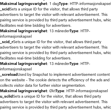
Maksimal lagringsvarighet
: 1 dag
Type
: HTTP-informasjonskapse
_scid
Sets a unique ID for the visitor, that allows third party
advertisers to target the visitor with relevant advertisement. This
pairing service is provided by third party advertisement hubs, whi
facilitates real-time bidding for advertisers.
Maksimal lagringsvarighet
: 13 måneder
Type
: HTTP-
informasjonskapsel
_scid_r
Sets a unique ID for the visitor, that allows third party
advertisers to target the visitor with relevant advertisement. This
pairing service is provided by third party advertisement hubs, whi
facilitates real-time bidding for advertisers.
Maksimal lagringsvarighet
: 13 måneder
Type
: HTTP-
informasjonskapsel
_screload
Used by Snapchat to implement advertisement content
on the website - The cookie detects the efficiency of the ads and
collects visitor data for further visitor segmentation.
Maksimal lagringsvarighet
: Økt
Type
: HTTP-informasjonskapsel
u_sclid
Sets a unique ID for the visitor, that allows third party
advertisers to target the visitor with relevant advertisement. This
pairing service is provided by third party advertisement hubs, whi