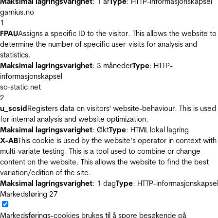
Maksimal lagringsvarighet
: 1 år
Type
: HTTP-informasjonskapsel
garnius.no
1
FPAU
Assigns a specific ID to the visitor. This allows the website to
determine the number of specific user-visits for analysis and
statistics.
Maksimal lagringsvarighet
: 3 måneder
Type
: HTTP-
informasjonskapsel
sc-static.net
2
u_scsid
Registers data on visitors' website-behaviour. This is used
for internal analysis and website optimization.
Maksimal lagringsvarighet
: Økt
Type
: HTML lokal lagring
X-AB
This cookie is used by the website’s operator in context with
multi-variate testing. This is a tool used to combine or change
content on the website. This allows the website to find the best
variation/edition of the site.
Maksimal lagringsvarighet
: 1 dag
Type
: HTTP-informasjonskapse
Markedsføring
27
Markedsførings-cookies brukes til å spore besøkende på