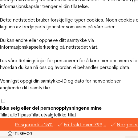
informasjonskapsler trenger vi din tillatelse.
Dette nettstedet bruker forskjellige typer cookies. Noen cookies 
lagt inn av tredjeparts tjenester som vises på våre sider.
Du kan endre eller oppheve ditt samtykke via
Informasjonskapselerkæring på nettstedet vårt.
Les våre Retningslinjer for personvern for å lære mer om hvem vi e
hvordan du kan nå oss og hvordan vi behandler personlig data.
Vennligst oppgi din samtykke-ID og dato for henvendelser
angående ditt samtykke.
Ikke selg eller del personopplysningene mine
Tillat alle
Tilpass
Tillat utvalgte
Ikke tillat
Prisgaranti +15%
Fri frakt over 799,-
Norges s
Hjem
TILBEHØR
>