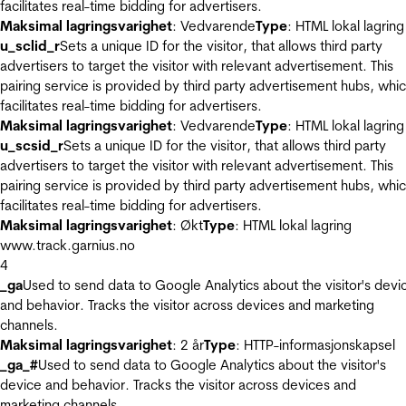
facilitates real-time bidding for advertisers.
Maksimal lagringsvarighet
: Vedvarende
Type
: HTML lokal lagring
u_sclid_r
Sets a unique ID for the visitor, that allows third party
advertisers to target the visitor with relevant advertisement. This
pairing service is provided by third party advertisement hubs, whi
facilitates real-time bidding for advertisers.
Maksimal lagringsvarighet
: Vedvarende
Type
: HTML lokal lagring
u_scsid_r
Sets a unique ID for the visitor, that allows third party
advertisers to target the visitor with relevant advertisement. This
pairing service is provided by third party advertisement hubs, whi
facilitates real-time bidding for advertisers.
Maksimal lagringsvarighet
: Økt
Type
: HTML lokal lagring
www.track.garnius.no
4
_ga
Used to send data to Google Analytics about the visitor's devi
and behavior. Tracks the visitor across devices and marketing
channels.
Maksimal lagringsvarighet
: 2 år
Type
: HTTP-informasjonskapsel
_ga_#
Used to send data to Google Analytics about the visitor's
device and behavior. Tracks the visitor across devices and
marketing channels.