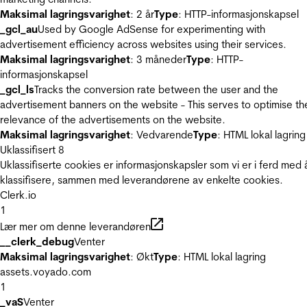
Maksimal lagringsvarighet
: 2 år
Type
: HTTP-informasjonskapsel
_gcl_au
Used by Google AdSense for experimenting with
advertisement efficiency across websites using their services.
Maksimal lagringsvarighet
: 3 måneder
Type
: HTTP-
informasjonskapsel
_gcl_ls
Tracks the conversion rate between the user and the
advertisement banners on the website - This serves to optimise th
relevance of the advertisements on the website.
Maksimal lagringsvarighet
: Vedvarende
Type
: HTML lokal lagring
Uklassifisert
8
Uklassifiserte cookies er informasjonskapsler som vi er i ferd med 
klassifisere, sammen med leverandørene av enkelte cookies.
Clerk.io
1
Lær mer om denne leverandøren
__clerk_debug
Venter
Maksimal lagringsvarighet
: Økt
Type
: HTML lokal lagring
assets.voyado.com
1
_vaS
Venter