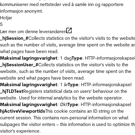
kommuniserer med nettsteder ved å samle inn og rapportere
informasjon anonymt.
Hotjar
5
Lær mer om denne leverandøren
_hjSession_#
Collects statistics on the visitor's visits to the websit
such as the number of visits, average time spent on the website a
what pages have been read.
Maksimal lagringsvarighet
: 1 dag
Type
: HTTP-informasjonskapse
_hjSessionUser_#
Collects statistics on the visitor's visits to the
website, such as the number of visits, average time spent on the
website and what pages have been read.
Maksimal lagringsvarighet
: 1 år
Type
: HTTP-informasjonskapsel
_hjTLDTest
Registers statistical data on users' behaviour on the
website. Used for internal analytics by the website operator.
Maksimal lagringsvarighet
: Økt
Type
: HTTP-informasjonskapsel
hjActiveViewportIds
This cookie contains an ID string on the
current session. This contains non-personal information on what
subpages the visitor enters – this information is used to optimize t
visitor's experience.