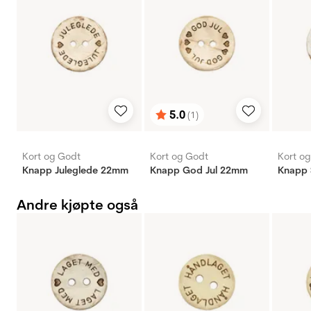
5.0
(1)
Karakter:
av 5 mulige
Kort og Godt
Kort og Godt
Kort o
Knapp Juleglede 22mm
Knapp God Jul 22mm
Knapp
Andre kjøpte også