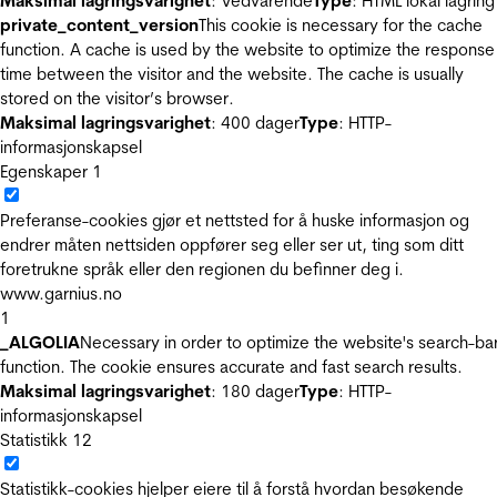
Maksimal lagringsvarighet
: Vedvarende
Type
: HTML lokal lagring
private_content_version
This cookie is necessary for the cache
function. A cache is used by the website to optimize the response
time between the visitor and the website. The cache is usually
stored on the visitor’s browser.
Maksimal lagringsvarighet
: 400 dager
Type
: HTTP-
informasjonskapsel
Egenskaper
1
Preferanse-cookies gjør et nettsted for å huske informasjon og
endrer måten nettsiden oppfører seg eller ser ut, ting som ditt
foretrukne språk eller den regionen du befinner deg i.
www.garnius.no
1
_ALGOLIA
Necessary in order to optimize the website's search-ba
function. The cookie ensures accurate and fast search results.
Maksimal lagringsvarighet
: 180 dager
Type
: HTTP-
informasjonskapsel
Statistikk
12
Statistikk-cookies hjelper eiere til å forstå hvordan besøkende