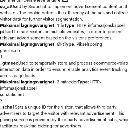
Lær mer om denne leverandøren
sc_at
Used by Snapchat to implement advertisement content on t
website - The cookie detects the efficiency of the ads and collect
visitor data for further visitor segmentation.
Maksimal lagringsvarighet
: 1 år
Type
: HTTP-informasjonskapsel
p
Used to track visitors on multiple websites, in order to present
relevant advertisement based on the visitor's preferences.
Maksimal lagringsvarighet
: Økt
Type
: Pikselsporing
garnius.no
1
_gtmeec
Used to temporarily store and process ecommerce-relat
interaction data in order to ensure reliable analytics event tracking
across page loads.
Maksimal lagringsvarighet
: 3 måneder
Type
: HTTP-
informasjonskapsel
sc-static.net
7
_schn1
Sets a unique ID for the visitor, that allows third party
advertisers to target the visitor with relevant advertisement. This
pairing service is provided by third party advertisement hubs, whi
facilitates real-time bidding for advertisers.