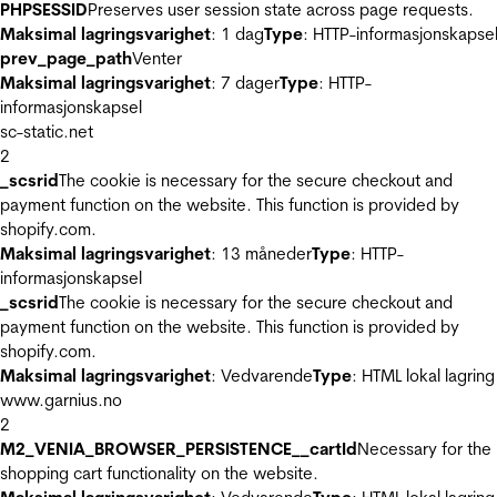
PHPSESSID
Preserves user session state across page requests.
Maksimal lagringsvarighet
: 1 dag
Type
: HTTP-informasjonskapse
prev_page_path
Venter
Maksimal lagringsvarighet
: 7 dager
Type
: HTTP-
informasjonskapsel
sc-static.net
2
_scsrid
The cookie is necessary for the secure checkout and
payment function on the website. This function is provided by
shopify.com.
Maksimal lagringsvarighet
: 13 måneder
Type
: HTTP-
informasjonskapsel
_scsrid
The cookie is necessary for the secure checkout and
payment function on the website. This function is provided by
shopify.com.
Maksimal lagringsvarighet
: Vedvarende
Type
: HTML lokal lagring
www.garnius.no
2
M2_VENIA_BROWSER_PERSISTENCE__cartId
Necessary for the
shopping cart functionality on the website.