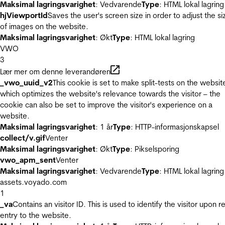
Maksimal lagringsvarighet
: Vedvarende
Type
: HTML lokal lagring
hjViewportId
Saves the user's screen size in order to adjust the si
of images on the website.
Maksimal lagringsvarighet
: Økt
Type
: HTML lokal lagring
VWO
3
Lær mer om denne leverandøren
_vwo_uuid_v2
This cookie is set to make split-tests on the websit
which optimizes the website's relevance towards the visitor – the
cookie can also be set to improve the visitor's experience on a
website.
Maksimal lagringsvarighet
: 1 år
Type
: HTTP-informasjonskapsel
collect/v.gif
Venter
Maksimal lagringsvarighet
: Økt
Type
: Pikselsporing
vwo_apm_sent
Venter
Maksimal lagringsvarighet
: Vedvarende
Type
: HTML lokal lagring
assets.voyado.com
1
_va
Contains an visitor ID. This is used to identify the visitor upon r
entry to the website.