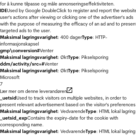
for å kunne tilpasse og måle annonseringseffektiviteten.
IDE
Used by Google DoubleClick to register and report the websit
user's actions after viewing or clicking one of the advertiser's ads
with the purpose of measuring the efficacy of an ad and to presen
targeted ads to the user.
Maksimal lagringsvarighet
: 400 dager
Type
: HTTP-
informasjonskapsel
gmp\conversion#
Venter
Maksimal lagringsvarighet
: Økt
Type
: Pikselsporing
ddm/activity/src=#
Venter
Maksimal lagringsvarighet
: Økt
Type
: Pikselsporing
Microsoft
7
Lær mer om denne leverandøren
_uetsid
Used to track visitors on multiple websites, in order to
present relevant advertisement based on the visitor's preferences
Maksimal lagringsvarighet
: Vedvarende
Type
: HTML lokal lagring
_uetsid_exp
Contains the expiry-date for the cookie with
corresponding name.
Maksimal lagringsvarighet
: Vedvarende
Type
: HTML lokal lagring