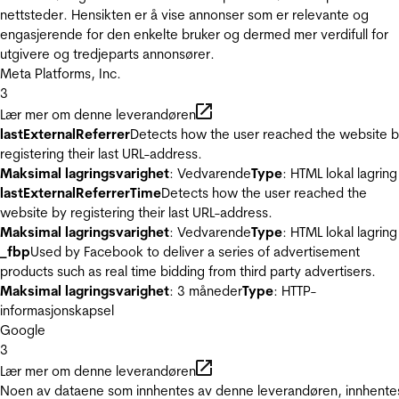
nettsteder. Hensikten er å vise annonser som er relevante og
engasjerende for den enkelte bruker og dermed mer verdifull for
utgivere og tredjeparts annonsører.
Meta Platforms, Inc.
3
Lær mer om denne leverandøren
lastExternalReferrer
Detects how the user reached the website 
registering their last URL-address.
Maksimal lagringsvarighet
: Vedvarende
Type
: HTML lokal lagring
lastExternalReferrerTime
Detects how the user reached the
website by registering their last URL-address.
Maksimal lagringsvarighet
: Vedvarende
Type
: HTML lokal lagring
_fbp
Used by Facebook to deliver a series of advertisement
products such as real time bidding from third party advertisers.
Maksimal lagringsvarighet
: 3 måneder
Type
: HTTP-
informasjonskapsel
Google
3
Lær mer om denne leverandøren
Noen av dataene som innhentes av denne leverandøren, innhente