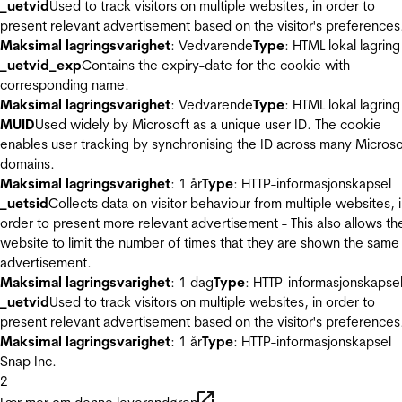
_uetvid
Used to track visitors on multiple websites, in order to
present relevant advertisement based on the visitor's preferences
Maksimal lagringsvarighet
: Vedvarende
Type
: HTML lokal lagring
_uetvid_exp
Contains the expiry-date for the cookie with
corresponding name.
Maksimal lagringsvarighet
: Vedvarende
Type
: HTML lokal lagring
MUID
Used widely by Microsoft as a unique user ID. The cookie
enables user tracking by synchronising the ID across many Microso
domains.
Maksimal lagringsvarighet
: 1 år
Type
: HTTP-informasjonskapsel
_uetsid
Collects data on visitor behaviour from multiple websites, 
order to present more relevant advertisement - This also allows th
website to limit the number of times that they are shown the same
advertisement.
Maksimal lagringsvarighet
: 1 dag
Type
: HTTP-informasjonskapse
_uetvid
Used to track visitors on multiple websites, in order to
present relevant advertisement based on the visitor's preferences
Maksimal lagringsvarighet
: 1 år
Type
: HTTP-informasjonskapsel
Snap Inc.
2