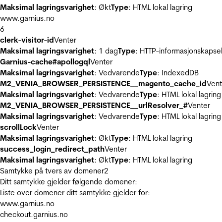
Maksimal lagringsvarighet
: Økt
Type
: HTML lokal lagring
www.garnius.no
6
clerk-visitor-id
Venter
Maksimal lagringsvarighet
: 1 dag
Type
: HTTP-informasjonskapse
Garnius-cache#apollogql
Venter
Maksimal lagringsvarighet
: Vedvarende
Type
: IndexedDB
M2_VENIA_BROWSER_PERSISTENCE__magento_cache_id
Vent
Maksimal lagringsvarighet
: Vedvarende
Type
: HTML lokal lagring
M2_VENIA_BROWSER_PERSISTENCE__urlResolver_#
Venter
Maksimal lagringsvarighet
: Vedvarende
Type
: HTML lokal lagring
scrollLock
Venter
Maksimal lagringsvarighet
: Økt
Type
: HTML lokal lagring
success_login_redirect_path
Venter
Maksimal lagringsvarighet
: Økt
Type
: HTML lokal lagring
Samtykke på tvers av domener
2
Ditt samtykke gjelder følgende domener:
Liste over domener ditt samtykke gjelder for:
www.garnius.no
checkout.garnius.no