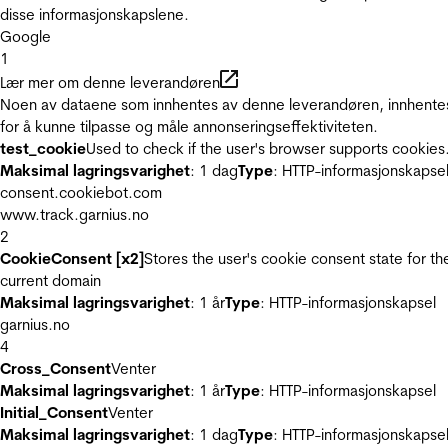
disse informasjonskapslene.
Google
1
Lær mer om denne leverandøren
Noen av dataene som innhentes av denne leverandøren, innhente
for å kunne tilpasse og måle annonseringseffektiviteten.
test_cookie
Used to check if the user's browser supports cookies
Maksimal lagringsvarighet
: 1 dag
Type
: HTTP-informasjonskapse
consent.cookiebot.com
www.track.garnius.no
2
CookieConsent [x2]
Stores the user's cookie consent state for th
current domain
Maksimal lagringsvarighet
: 1 år
Type
: HTTP-informasjonskapsel
garnius.no
4
Cross_Consent
Venter
Maksimal lagringsvarighet
: 1 år
Type
: HTTP-informasjonskapsel
Initial_Consent
Venter
Maksimal lagringsvarighet
: 1 dag
Type
: HTTP-informasjonskapse