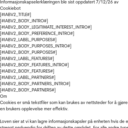
Informasjonskapselerklæringen ble sist oppdatert 7/12/26 av
Cookiebot
[#IABV2_TITLE#]
[#IABV2_BODY_INTRO#]
[#IABV2_BODY_LEGITIMATE_INTEREST_INTRO#]
[#IABV2_BODY_PREFERENCE_INTRO#]
[#IABV2_LABEL_PURPOSES#]
[#IABV2_BODY_PURPOSES_INTRO#]
[#IABV2_BODY_PURPOSES#]
[#IABV2_LABEL_FEATURES#]
[#IABV2_BODY_FEATURES_INTRO#]
[#IABV2_BODY_FEATURES#]
[#IABV2_LABEL_PARTNERS#]
[#IABV2_BODY_PARTNERS_INTRO#]
[#IABV2_BODY_PARTNERS#]
Om
Cookies er små tekstfiler som kan brukes av nettsteder for å gjøre
en brukers opplevelse mer effektiv.
Loven sier at vi kan lagre informasjonskapsler på enheten hvis de e
strengt nødvendig for driften av dette området. For alle andre typ