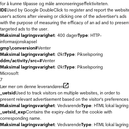
for å kunne tilpasse og måle annonseringseffektiviteten.
IDE
Used by Google DoubleClick to register and report the websit
user's actions after viewing or clicking one of the advertiser's ads
with the purpose of measuring the efficacy of an ad and to presen
targeted ads to the user.
Maksimal lagringsvarighet
: 400 dager
Type
: HTTP-
informasjonskapsel
gmp\conversion#
Venter
Maksimal lagringsvarighet
: Økt
Type
: Pikselsporing
ddm/activity/src=#
Venter
Maksimal lagringsvarighet
: Økt
Type
: Pikselsporing
Microsoft
7
Lær mer om denne leverandøren
_uetsid
Used to track visitors on multiple websites, in order to
present relevant advertisement based on the visitor's preferences
Maksimal lagringsvarighet
: Vedvarende
Type
: HTML lokal lagring
_uetsid_exp
Contains the expiry-date for the cookie with
corresponding name.
Maksimal lagringsvarighet
: Vedvarende
Type
: HTML lokal lagring