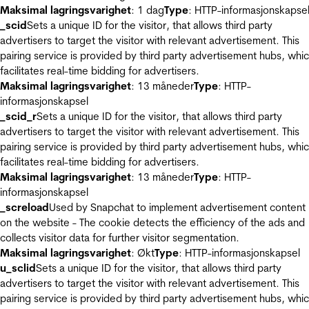
Maksimal lagringsvarighet
: 1 dag
Type
: HTTP-informasjonskapse
_scid
Sets a unique ID for the visitor, that allows third party
advertisers to target the visitor with relevant advertisement. This
pairing service is provided by third party advertisement hubs, whi
facilitates real-time bidding for advertisers.
Maksimal lagringsvarighet
: 13 måneder
Type
: HTTP-
informasjonskapsel
_scid_r
Sets a unique ID for the visitor, that allows third party
advertisers to target the visitor with relevant advertisement. This
pairing service is provided by third party advertisement hubs, whi
facilitates real-time bidding for advertisers.
Maksimal lagringsvarighet
: 13 måneder
Type
: HTTP-
informasjonskapsel
_screload
Used by Snapchat to implement advertisement content
on the website - The cookie detects the efficiency of the ads and
collects visitor data for further visitor segmentation.
Maksimal lagringsvarighet
: Økt
Type
: HTTP-informasjonskapsel
u_sclid
Sets a unique ID for the visitor, that allows third party
advertisers to target the visitor with relevant advertisement. This
pairing service is provided by third party advertisement hubs, whi