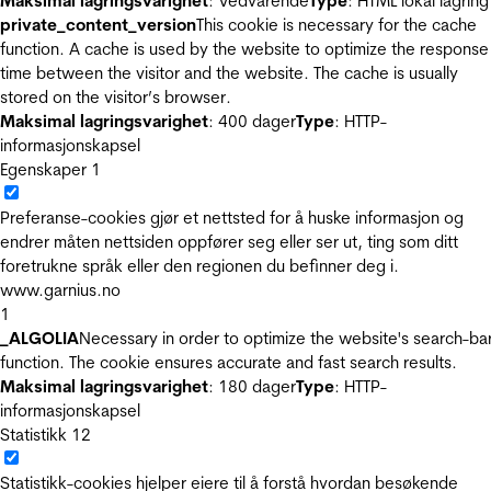
Maksimal lagringsvarighet
: Vedvarende
Type
: HTML lokal lagring
private_content_version
This cookie is necessary for the cache
function. A cache is used by the website to optimize the response
time between the visitor and the website. The cache is usually
stored on the visitor’s browser.
Maksimal lagringsvarighet
: 400 dager
Type
: HTTP-
informasjonskapsel
Egenskaper
1
Preferanse-cookies gjør et nettsted for å huske informasjon og
endrer måten nettsiden oppfører seg eller ser ut, ting som ditt
foretrukne språk eller den regionen du befinner deg i.
www.garnius.no
1
_ALGOLIA
Necessary in order to optimize the website's search-ba
function. The cookie ensures accurate and fast search results.
Maksimal lagringsvarighet
: 180 dager
Type
: HTTP-
informasjonskapsel
Statistikk
12
Statistikk-cookies hjelper eiere til å forstå hvordan besøkende