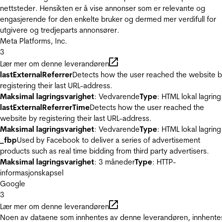
nettsteder. Hensikten er å vise annonser som er relevante og
engasjerende for den enkelte bruker og dermed mer verdifull for
utgivere og tredjeparts annonsører.
Meta Platforms, Inc.
3
Lær mer om denne leverandøren
lastExternalReferrer
Detects how the user reached the website 
registering their last URL-address.
Maksimal lagringsvarighet
: Vedvarende
Type
: HTML lokal lagring
lastExternalReferrerTime
Detects how the user reached the
website by registering their last URL-address.
Maksimal lagringsvarighet
: Vedvarende
Type
: HTML lokal lagring
_fbp
Used by Facebook to deliver a series of advertisement
products such as real time bidding from third party advertisers.
Maksimal lagringsvarighet
: 3 måneder
Type
: HTTP-
informasjonskapsel
Google
3
Lær mer om denne leverandøren
Noen av dataene som innhentes av denne leverandøren, innhente