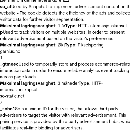
Lær mer om denne leverandøren
sc_at
Used by Snapchat to implement advertisement content on t
website - The cookie detects the efficiency of the ads and collect
visitor data for further visitor segmentation.
Maksimal lagringsvarighet
: 1 år
Type
: HTTP-informasjonskapsel
p
Used to track visitors on multiple websites, in order to present
relevant advertisement based on the visitor's preferences.
Maksimal lagringsvarighet
: Økt
Type
: Pikselsporing
garnius.no
1
_gtmeec
Used to temporarily store and process ecommerce-relat
interaction data in order to ensure reliable analytics event tracking
across page loads.
Maksimal lagringsvarighet
: 3 måneder
Type
: HTTP-
informasjonskapsel
sc-static.net
7
_schn1
Sets a unique ID for the visitor, that allows third party
advertisers to target the visitor with relevant advertisement. This
pairing service is provided by third party advertisement hubs, whi
facilitates real-time bidding for advertisers.