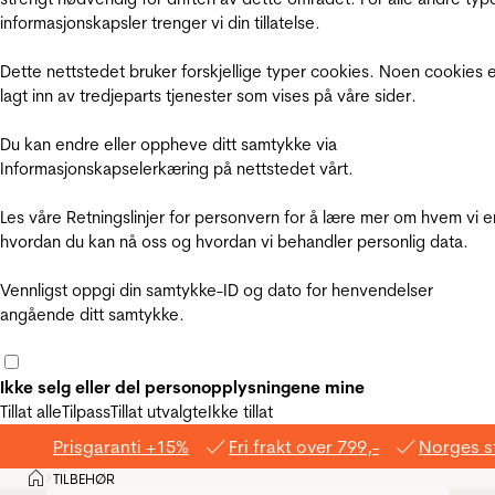
informasjonskapsler trenger vi din tillatelse.
Dette nettstedet bruker forskjellige typer cookies. Noen cookies 
lagt inn av tredjeparts tjenester som vises på våre sider.
Du kan endre eller oppheve ditt samtykke via
Informasjonskapselerkæring på nettstedet vårt.
Les våre Retningslinjer for personvern for å lære mer om hvem vi e
hvordan du kan nå oss og hvordan vi behandler personlig data.
Vennligst oppgi din samtykke-ID og dato for henvendelser
angående ditt samtykke.
Ikke selg eller del personopplysningene mine
Tillat alle
Tilpass
Tillat utvalgte
Ikke tillat
Prisgaranti +15%
Fri frakt over 799,-
Norges s
Hjem
TILBEHØR
>