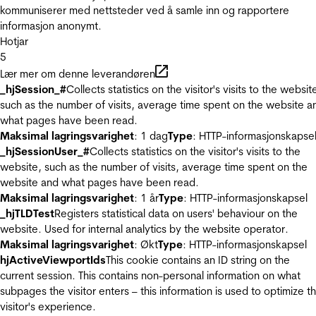
kommuniserer med nettsteder ved å samle inn og rapportere
informasjon anonymt.
Hotjar
5
Lær mer om denne leverandøren
_hjSession_#
Collects statistics on the visitor's visits to the websit
such as the number of visits, average time spent on the website a
what pages have been read.
Maksimal lagringsvarighet
: 1 dag
Type
: HTTP-informasjonskapse
_hjSessionUser_#
Collects statistics on the visitor's visits to the
website, such as the number of visits, average time spent on the
website and what pages have been read.
Maksimal lagringsvarighet
: 1 år
Type
: HTTP-informasjonskapsel
_hjTLDTest
Registers statistical data on users' behaviour on the
website. Used for internal analytics by the website operator.
Maksimal lagringsvarighet
: Økt
Type
: HTTP-informasjonskapsel
hjActiveViewportIds
This cookie contains an ID string on the
current session. This contains non-personal information on what
subpages the visitor enters – this information is used to optimize t
visitor's experience.