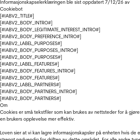
Informasjonskapselerklæringen ble sist oppdatert 7/12/26 av
Cookiebot
[#IABV2_TITLE#]
[#IABV2_BODY_INTRO#]
[#IABV2_BODY_LEGITIMATE_INTEREST_INTRO#]
[#IABV2_BODY_PREFERENCE_INTRO#]
[#IABV2_LABEL_PURPOSES#]
[#IABV2_BODY_PURPOSES_INTRO#]
[#IABV2_BODY_PURPOSES#]
[#IABV2_LABEL_FEATURES#]
[#IABV2_BODY_FEATURES_INTRO#]
[#IABV2_BODY_FEATURES#]
[#IABV2_LABEL_PARTNERS#]
[#IABV2_BODY_PARTNERS_INTRO#]
[#IABV2_BODY_PARTNERS#]
Om
Cookies er små tekstfiler som kan brukes av nettsteder for å gjøre
en brukers opplevelse mer effektiv.
Loven sier at vi kan lagre informasjonskapsler på enheten hvis de e
strengt nødvendig for driften av dette området. For alle andre typ