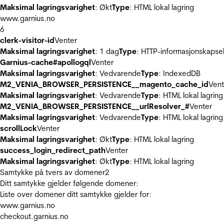
Maksimal lagringsvarighet
: Økt
Type
: HTML lokal lagring
www.garnius.no
6
clerk-visitor-id
Venter
Maksimal lagringsvarighet
: 1 dag
Type
: HTTP-informasjonskapse
Garnius-cache#apollogql
Venter
Maksimal lagringsvarighet
: Vedvarende
Type
: IndexedDB
M2_VENIA_BROWSER_PERSISTENCE__magento_cache_id
Vent
Maksimal lagringsvarighet
: Vedvarende
Type
: HTML lokal lagring
M2_VENIA_BROWSER_PERSISTENCE__urlResolver_#
Venter
Maksimal lagringsvarighet
: Vedvarende
Type
: HTML lokal lagring
scrollLock
Venter
Maksimal lagringsvarighet
: Økt
Type
: HTML lokal lagring
success_login_redirect_path
Venter
Maksimal lagringsvarighet
: Økt
Type
: HTML lokal lagring
Samtykke på tvers av domener
2
Ditt samtykke gjelder følgende domener:
Liste over domener ditt samtykke gjelder for:
www.garnius.no
checkout.garnius.no