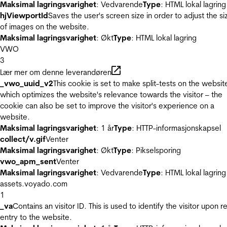
Maksimal lagringsvarighet
: Vedvarende
Type
: HTML lokal lagring
hjViewportId
Saves the user's screen size in order to adjust the si
of images on the website.
Maksimal lagringsvarighet
: Økt
Type
: HTML lokal lagring
VWO
3
Lær mer om denne leverandøren
_vwo_uuid_v2
This cookie is set to make split-tests on the websit
which optimizes the website's relevance towards the visitor – the
cookie can also be set to improve the visitor's experience on a
website.
Maksimal lagringsvarighet
: 1 år
Type
: HTTP-informasjonskapsel
collect/v.gif
Venter
Maksimal lagringsvarighet
: Økt
Type
: Pikselsporing
vwo_apm_sent
Venter
Maksimal lagringsvarighet
: Vedvarende
Type
: HTML lokal lagring
assets.voyado.com
1
_va
Contains an visitor ID. This is used to identify the visitor upon r
entry to the website.