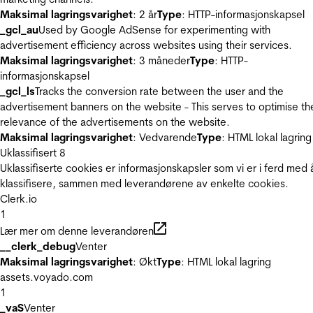
Maksimal lagringsvarighet
: 2 år
Type
: HTTP-informasjonskapsel
_gcl_au
Used by Google AdSense for experimenting with
advertisement efficiency across websites using their services.
Maksimal lagringsvarighet
: 3 måneder
Type
: HTTP-
informasjonskapsel
_gcl_ls
Tracks the conversion rate between the user and the
advertisement banners on the website - This serves to optimise th
relevance of the advertisements on the website.
Maksimal lagringsvarighet
: Vedvarende
Type
: HTML lokal lagring
Uklassifisert
8
Uklassifiserte cookies er informasjonskapsler som vi er i ferd med 
klassifisere, sammen med leverandørene av enkelte cookies.
Clerk.io
1
Lær mer om denne leverandøren
__clerk_debug
Venter
Maksimal lagringsvarighet
: Økt
Type
: HTML lokal lagring
assets.voyado.com
1
_vaS
Venter