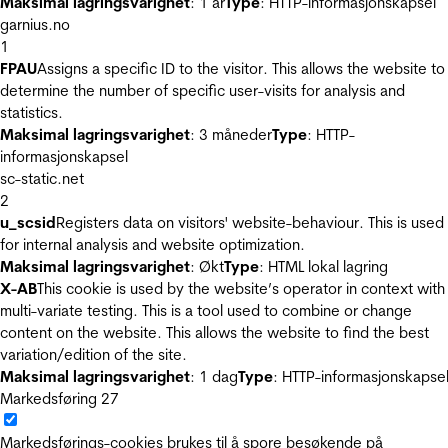
Maksimal lagringsvarighet
: 1 år
Type
: HTTP-informasjonskapsel
garnius.no
1
FPAU
Assigns a specific ID to the visitor. This allows the website to
determine the number of specific user-visits for analysis and
statistics.
Maksimal lagringsvarighet
: 3 måneder
Type
: HTTP-
informasjonskapsel
sc-static.net
2
u_scsid
Registers data on visitors' website-behaviour. This is used
for internal analysis and website optimization.
Maksimal lagringsvarighet
: Økt
Type
: HTML lokal lagring
X-AB
This cookie is used by the website’s operator in context with
multi-variate testing. This is a tool used to combine or change
content on the website. This allows the website to find the best
variation/edition of the site.
Maksimal lagringsvarighet
: 1 dag
Type
: HTTP-informasjonskapse
Markedsføring
27
Markedsførings-cookies brukes til å spore besøkende på