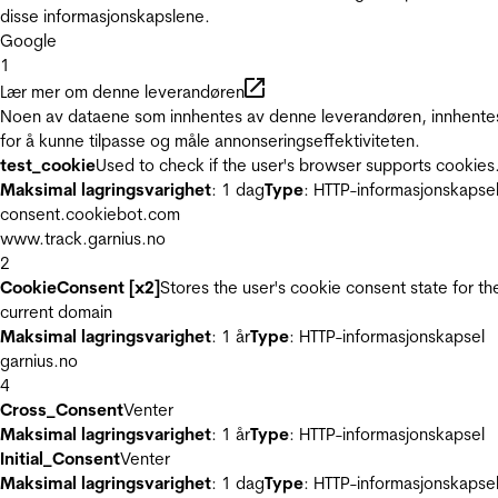
disse informasjonskapslene.
Google
1
Lær mer om denne leverandøren
Noen av dataene som innhentes av denne leverandøren, innhente
for å kunne tilpasse og måle annonseringseffektiviteten.
test_cookie
Used to check if the user's browser supports cookies
Maksimal lagringsvarighet
: 1 dag
Type
: HTTP-informasjonskapse
consent.cookiebot.com
www.track.garnius.no
2
CookieConsent [x2]
Stores the user's cookie consent state for th
current domain
Maksimal lagringsvarighet
: 1 år
Type
: HTTP-informasjonskapsel
garnius.no
4
Cross_Consent
Venter
Maksimal lagringsvarighet
: 1 år
Type
: HTTP-informasjonskapsel
Initial_Consent
Venter
Maksimal lagringsvarighet
: 1 dag
Type
: HTTP-informasjonskapse