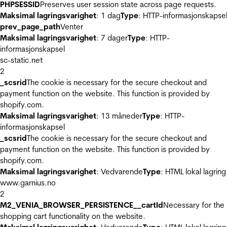
PHPSESSID
Preserves user session state across page requests.
Maksimal lagringsvarighet
: 1 dag
Type
: HTTP-informasjonskapse
prev_page_path
Venter
Maksimal lagringsvarighet
: 7 dager
Type
: HTTP-
informasjonskapsel
sc-static.net
2
_scsrid
The cookie is necessary for the secure checkout and
payment function on the website. This function is provided by
shopify.com.
Maksimal lagringsvarighet
: 13 måneder
Type
: HTTP-
informasjonskapsel
_scsrid
The cookie is necessary for the secure checkout and
payment function on the website. This function is provided by
shopify.com.
Maksimal lagringsvarighet
: Vedvarende
Type
: HTML lokal lagring
www.garnius.no
2
M2_VENIA_BROWSER_PERSISTENCE__cartId
Necessary for the
shopping cart functionality on the website.