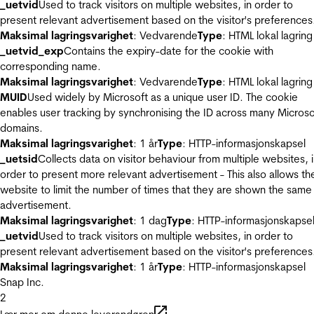
_uetvid
Used to track visitors on multiple websites, in order to
present relevant advertisement based on the visitor's preferences
Maksimal lagringsvarighet
: Vedvarende
Type
: HTML lokal lagring
_uetvid_exp
Contains the expiry-date for the cookie with
corresponding name.
Maksimal lagringsvarighet
: Vedvarende
Type
: HTML lokal lagring
MUID
Used widely by Microsoft as a unique user ID. The cookie
enables user tracking by synchronising the ID across many Microso
domains.
Maksimal lagringsvarighet
: 1 år
Type
: HTTP-informasjonskapsel
_uetsid
Collects data on visitor behaviour from multiple websites, 
order to present more relevant advertisement - This also allows th
website to limit the number of times that they are shown the same
advertisement.
Maksimal lagringsvarighet
: 1 dag
Type
: HTTP-informasjonskapse
_uetvid
Used to track visitors on multiple websites, in order to
present relevant advertisement based on the visitor's preferences
Maksimal lagringsvarighet
: 1 år
Type
: HTTP-informasjonskapsel
Snap Inc.
2