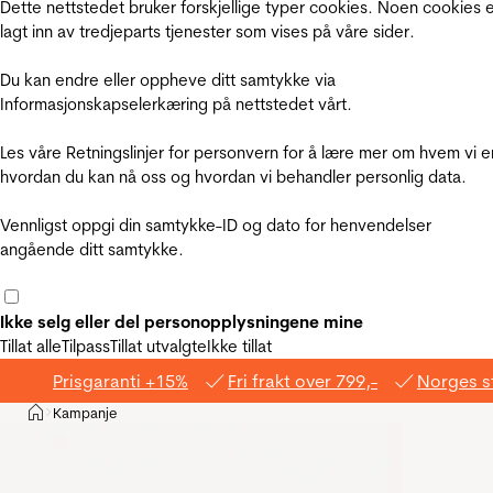
Dette nettstedet bruker forskjellige typer cookies. Noen cookies 
lagt inn av tredjeparts tjenester som vises på våre sider.
Du kan endre eller oppheve ditt samtykke via
Informasjonskapselerkæring på nettstedet vårt.
Les våre Retningslinjer for personvern for å lære mer om hvem vi e
hvordan du kan nå oss og hvordan vi behandler personlig data.
Vennligst oppgi din samtykke-ID og dato for henvendelser
angående ditt samtykke.
Ikke selg eller del personopplysningene mine
Tillat alle
Tilpass
Tillat utvalgte
Ikke tillat
Prisgaranti +15%
Fri frakt over 799,-
Norges s
Hjem
Kampanje
>