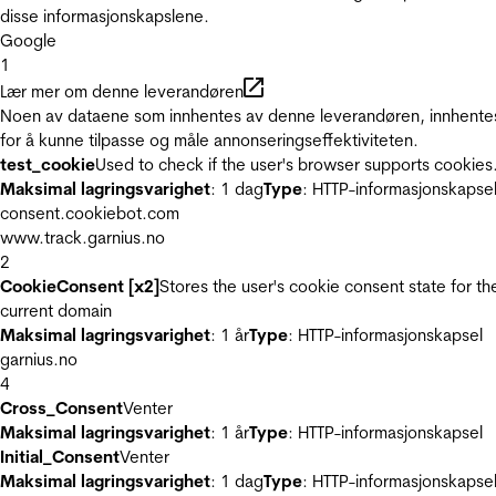
disse informasjonskapslene.
Google
1
Lær mer om denne leverandøren
Noen av dataene som innhentes av denne leverandøren, innhente
for å kunne tilpasse og måle annonseringseffektiviteten.
test_cookie
Used to check if the user's browser supports cookies
Maksimal lagringsvarighet
: 1 dag
Type
: HTTP-informasjonskapse
consent.cookiebot.com
www.track.garnius.no
2
CookieConsent [x2]
Stores the user's cookie consent state for th
current domain
Maksimal lagringsvarighet
: 1 år
Type
: HTTP-informasjonskapsel
garnius.no
4
Cross_Consent
Venter
Maksimal lagringsvarighet
: 1 år
Type
: HTTP-informasjonskapsel
Initial_Consent
Venter
Maksimal lagringsvarighet
: 1 dag
Type
: HTTP-informasjonskapse