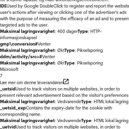
IDE
Used by Google DoubleClick to register and report the websit
user's actions after viewing or clicking one of the advertiser's ads
with the purpose of measuring the efficacy of an ad and to presen
targeted ads to the user.
Maksimal lagringsvarighet
: 400 dager
Type
: HTTP-
informasjonskapsel
gmp\conversion#
Venter
Maksimal lagringsvarighet
: Økt
Type
: Pikselsporing
ddm/activity/src=#
Venter
Maksimal lagringsvarighet
: Økt
Type
: Pikselsporing
Microsoft
7
Lær mer om denne leverandøren
_uetsid
Used to track visitors on multiple websites, in order to
present relevant advertisement based on the visitor's preferences
Maksimal lagringsvarighet
: Vedvarende
Type
: HTML lokal lagring
_uetsid_exp
Contains the expiry-date for the cookie with
corresponding name.
Maksimal lagringsvarighet
: Vedvarende
Type
: HTML lokal lagring
_uetvid
Used to track visitors on multiple websites, in order to