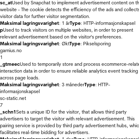
sc_at
Used by Snapchat to implement advertisement content on t
website - The cookie detects the efficiency of the ads and collect
visitor data for further visitor segmentation.
Maksimal lagringsvarighet
: 1 år
Type
: HTTP-informasjonskapsel
p
Used to track visitors on multiple websites, in order to present
relevant advertisement based on the visitor's preferences.
Maksimal lagringsvarighet
: Økt
Type
: Pikselsporing
garnius.no
1
_gtmeec
Used to temporarily store and process ecommerce-relat
interaction data in order to ensure reliable analytics event tracking
across page loads.
Maksimal lagringsvarighet
: 3 måneder
Type
: HTTP-
informasjonskapsel
sc-static.net
7
_schn1
Sets a unique ID for the visitor, that allows third party
advertisers to target the visitor with relevant advertisement. This
pairing service is provided by third party advertisement hubs, whi
facilitates real-time bidding for advertisers.