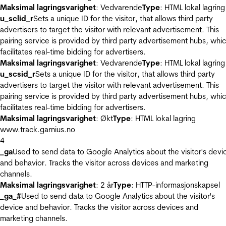
Maksimal lagringsvarighet
: Vedvarende
Type
: HTML lokal lagring
u_sclid_r
Sets a unique ID for the visitor, that allows third party
advertisers to target the visitor with relevant advertisement. This
pairing service is provided by third party advertisement hubs, whi
facilitates real-time bidding for advertisers.
Maksimal lagringsvarighet
: Vedvarende
Type
: HTML lokal lagring
u_scsid_r
Sets a unique ID for the visitor, that allows third party
advertisers to target the visitor with relevant advertisement. This
pairing service is provided by third party advertisement hubs, whi
facilitates real-time bidding for advertisers.
Maksimal lagringsvarighet
: Økt
Type
: HTML lokal lagring
www.track.garnius.no
4
_ga
Used to send data to Google Analytics about the visitor's devi
and behavior. Tracks the visitor across devices and marketing
channels.
Maksimal lagringsvarighet
: 2 år
Type
: HTTP-informasjonskapsel
_ga_#
Used to send data to Google Analytics about the visitor's
device and behavior. Tracks the visitor across devices and
marketing channels.