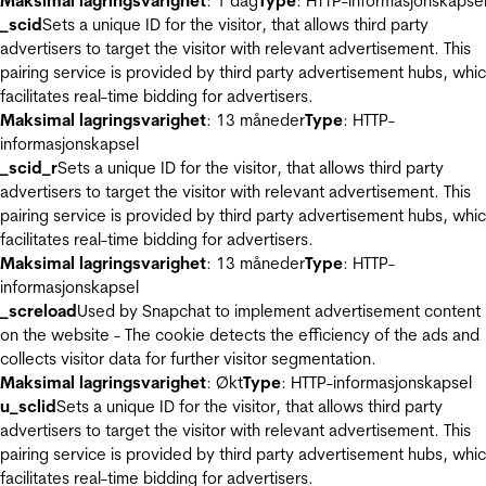
Maksimal lagringsvarighet
: 1 dag
Type
: HTTP-informasjonskapse
_scid
Sets a unique ID for the visitor, that allows third party
advertisers to target the visitor with relevant advertisement. This
pairing service is provided by third party advertisement hubs, whi
facilitates real-time bidding for advertisers.
Maksimal lagringsvarighet
: 13 måneder
Type
: HTTP-
informasjonskapsel
_scid_r
Sets a unique ID for the visitor, that allows third party
advertisers to target the visitor with relevant advertisement. This
pairing service is provided by third party advertisement hubs, whi
facilitates real-time bidding for advertisers.
Maksimal lagringsvarighet
: 13 måneder
Type
: HTTP-
informasjonskapsel
_screload
Used by Snapchat to implement advertisement content
on the website - The cookie detects the efficiency of the ads and
collects visitor data for further visitor segmentation.
Maksimal lagringsvarighet
: Økt
Type
: HTTP-informasjonskapsel
u_sclid
Sets a unique ID for the visitor, that allows third party
advertisers to target the visitor with relevant advertisement. This
pairing service is provided by third party advertisement hubs, whi
facilitates real-time bidding for advertisers.