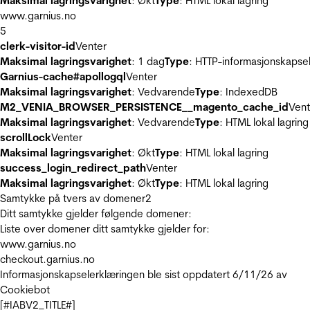
Maksimal lagringsvarighet
: Økt
Type
: HTML lokal lagring
www.garnius.no
5
clerk-visitor-id
Venter
Maksimal lagringsvarighet
: 1 dag
Type
: HTTP-informasjonskapse
Garnius-cache#apollogql
Venter
Maksimal lagringsvarighet
: Vedvarende
Type
: IndexedDB
M2_VENIA_BROWSER_PERSISTENCE__magento_cache_id
Vent
Maksimal lagringsvarighet
: Vedvarende
Type
: HTML lokal lagring
scrollLock
Venter
Maksimal lagringsvarighet
: Økt
Type
: HTML lokal lagring
success_login_redirect_path
Venter
Maksimal lagringsvarighet
: Økt
Type
: HTML lokal lagring
Samtykke på tvers av domener
2
Ditt samtykke gjelder følgende domener:
Liste over domener ditt samtykke gjelder for:
www.garnius.no
checkout.garnius.no
Informasjonskapselerklæringen ble sist oppdatert 6/11/26 av
Cookiebot
[#IABV2_TITLE#]