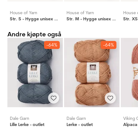
House of Yarn
House of Yarn
House o
Str. S - Hygge unisex genser m/zip rød
Str. M - Hygge unisex genser m/zip offwhite
Andre kjøpte også
-64%
-64%
Dale Garn
Dale Garn
Viking 
Lille Lerke - outlet
Lerke - outlet