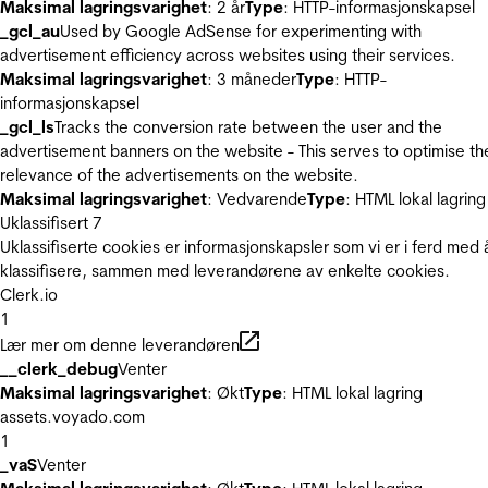
Maksimal lagringsvarighet
: 2 år
Type
: HTTP-informasjonskapsel
_gcl_au
Used by Google AdSense for experimenting with
advertisement efficiency across websites using their services.
Maksimal lagringsvarighet
: 3 måneder
Type
: HTTP-
informasjonskapsel
_gcl_ls
Tracks the conversion rate between the user and the
advertisement banners on the website - This serves to optimise th
relevance of the advertisements on the website.
Maksimal lagringsvarighet
: Vedvarende
Type
: HTML lokal lagring
Uklassifisert
7
Uklassifiserte cookies er informasjonskapsler som vi er i ferd med 
klassifisere, sammen med leverandørene av enkelte cookies.
Clerk.io
1
Lær mer om denne leverandøren
__clerk_debug
Venter
Maksimal lagringsvarighet
: Økt
Type
: HTML lokal lagring
assets.voyado.com
1
_vaS
Venter