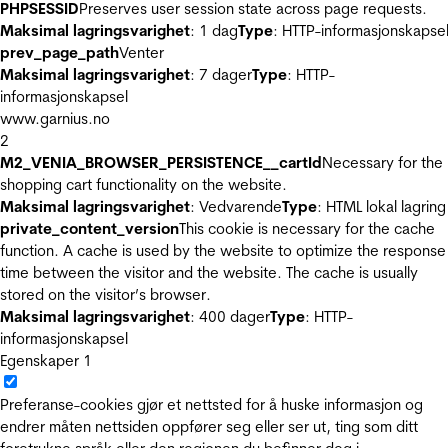
PHPSESSID
Preserves user session state across page requests.
Maksimal lagringsvarighet
: 1 dag
Type
: HTTP-informasjonskapse
prev_page_path
Venter
Maksimal lagringsvarighet
: 7 dager
Type
: HTTP-
informasjonskapsel
www.garnius.no
2
M2_VENIA_BROWSER_PERSISTENCE__cartId
Necessary for the
shopping cart functionality on the website.
Maksimal lagringsvarighet
: Vedvarende
Type
: HTML lokal lagring
private_content_version
This cookie is necessary for the cache
function. A cache is used by the website to optimize the response
time between the visitor and the website. The cache is usually
stored on the visitor’s browser.
Maksimal lagringsvarighet
: 400 dager
Type
: HTTP-
informasjonskapsel
Egenskaper
1
Preferanse-cookies gjør et nettsted for å huske informasjon og
endrer måten nettsiden oppfører seg eller ser ut, ting som ditt