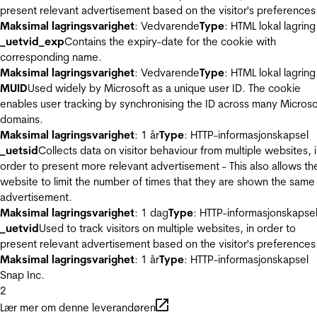
present relevant advertisement based on the visitor's preferences
Maksimal lagringsvarighet
: Vedvarende
Type
: HTML lokal lagring
_uetvid_exp
Contains the expiry-date for the cookie with
corresponding name.
Maksimal lagringsvarighet
: Vedvarende
Type
: HTML lokal lagring
MUID
Used widely by Microsoft as a unique user ID. The cookie
enables user tracking by synchronising the ID across many Microso
domains.
Maksimal lagringsvarighet
: 1 år
Type
: HTTP-informasjonskapsel
_uetsid
Collects data on visitor behaviour from multiple websites, 
order to present more relevant advertisement - This also allows th
website to limit the number of times that they are shown the same
advertisement.
Maksimal lagringsvarighet
: 1 dag
Type
: HTTP-informasjonskapse
_uetvid
Used to track visitors on multiple websites, in order to
present relevant advertisement based on the visitor's preferences
Maksimal lagringsvarighet
: 1 år
Type
: HTTP-informasjonskapsel
Snap Inc.
2
Lær mer om denne leverandøren