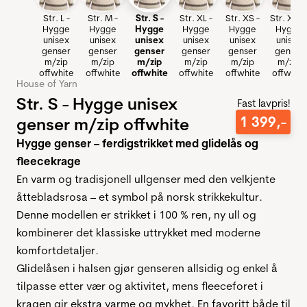
Str. L -
Str. M -
Str. S -
Str. XL -
Str. XS -
Str. XXL 
Hygge
Hygge
Hygge
Hygge
Hygge
Hygge
unisex
unisex
unisex
unisex
unisex
unisex
genser
genser
genser
genser
genser
genser
m/zip
m/zip
m/zip
m/zip
m/zip
m/zip
offwhite
offwhite
offwhite
offwhite
offwhite
offwhite
House of Yarn
Str. S - Hygge unisex
Fast lavpris!
1
399
,-
genser m/zip offwhite
Hygge genser – ferdigstrikket med glidelås og
fleecekrage
En varm og tradisjonell ullgenser med den velkjente
åttebladsrosa – et symbol på norsk strikkekultur.
Denne modellen er strikket i 100 % ren, ny ull og
kombinerer det klassiske uttrykket med moderne
komfortdetaljer.
Glidelåsen i halsen gjør genseren allsidig og enkel å
tilpasse etter vær og aktivitet, mens fleeceforet i
kragen gir ekstra varme og mykhet. En favoritt både til