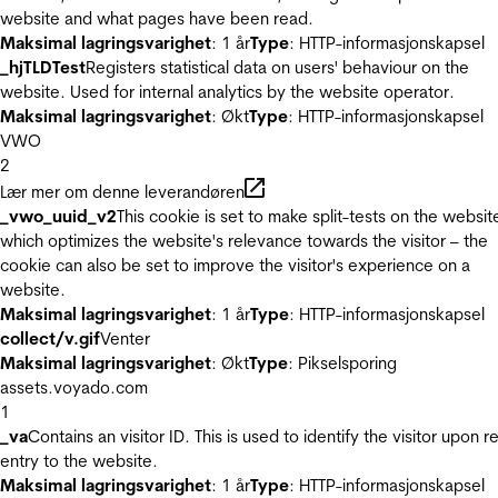
website and what pages have been read.
Maksimal lagringsvarighet
: 1 år
Type
: HTTP-informasjonskapsel
_hjTLDTest
Registers statistical data on users' behaviour on the
website. Used for internal analytics by the website operator.
Maksimal lagringsvarighet
: Økt
Type
: HTTP-informasjonskapsel
VWO
2
Lær mer om denne leverandøren
_vwo_uuid_v2
This cookie is set to make split-tests on the websit
which optimizes the website's relevance towards the visitor – the
cookie can also be set to improve the visitor's experience on a
website.
Maksimal lagringsvarighet
: 1 år
Type
: HTTP-informasjonskapsel
collect/v.gif
Venter
Maksimal lagringsvarighet
: Økt
Type
: Pikselsporing
assets.voyado.com
1
_va
Contains an visitor ID. This is used to identify the visitor upon r
entry to the website.
Maksimal lagringsvarighet
: 1 år
Type
: HTTP-informasjonskapsel