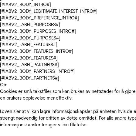
[#IABV2_BODY_INTRO#]
[#IABV2_BODY_LEGITIMATE_INTEREST_INTRO#]
[#IABV2_BODY_PREFERENCE_INTRO#]
[#IABV2_LABEL_PURPOSES#]
[#IABV2_BODY_PURPOSES_INTRO#]
[#IABV2_BODY_PURPOSES#]
[#IABV2_LABEL_FEATURES#]
[#IABV2_BODY_FEATURES_INTRO#]
[#IABV2_BODY_FEATURES#]
[#IABV2_LABEL_PARTNERS#]
[#IABV2_BODY_PARTNERS_INTRO#]
[#IABV2_BODY_PARTNERS#]
Om
Cookies er små tekstfiler som kan brukes av nettsteder for å gjøre
en brukers opplevelse mer effektiv.
Loven sier at vi kan lagre informasjonskapsler på enheten hvis de e
strengt nødvendig for driften av dette området. For alle andre typ
informasjonskapsler trenger vi din tillatelse.