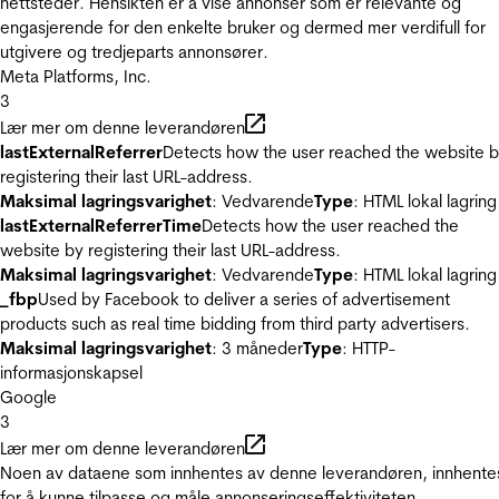
nettsteder. Hensikten er å vise annonser som er relevante og
engasjerende for den enkelte bruker og dermed mer verdifull for
utgivere og tredjeparts annonsører.
Meta Platforms, Inc.
3
Lær mer om denne leverandøren
lastExternalReferrer
Detects how the user reached the website 
registering their last URL-address.
Maksimal lagringsvarighet
: Vedvarende
Type
: HTML lokal lagring
lastExternalReferrerTime
Detects how the user reached the
website by registering their last URL-address.
Maksimal lagringsvarighet
: Vedvarende
Type
: HTML lokal lagring
_fbp
Used by Facebook to deliver a series of advertisement
products such as real time bidding from third party advertisers.
Maksimal lagringsvarighet
: 3 måneder
Type
: HTTP-
informasjonskapsel
Google
3
Lær mer om denne leverandøren
Noen av dataene som innhentes av denne leverandøren, innhente
for å kunne tilpasse og måle annonseringseffektiviteten.