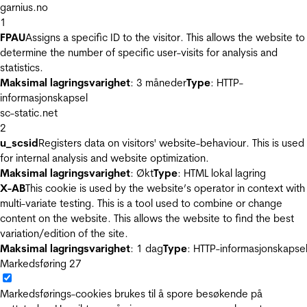
garnius.no
1
FPAU
Assigns a specific ID to the visitor. This allows the website to
determine the number of specific user-visits for analysis and
statistics.
Maksimal lagringsvarighet
: 3 måneder
Type
: HTTP-
informasjonskapsel
sc-static.net
2
u_scsid
Registers data on visitors' website-behaviour. This is used
for internal analysis and website optimization.
Maksimal lagringsvarighet
: Økt
Type
: HTML lokal lagring
X-AB
This cookie is used by the website’s operator in context with
multi-variate testing. This is a tool used to combine or change
content on the website. This allows the website to find the best
variation/edition of the site.
Maksimal lagringsvarighet
: 1 dag
Type
: HTTP-informasjonskapse
Markedsføring
27
Markedsførings-cookies brukes til å spore besøkende på