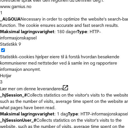
foretrukne språk eller den regionen du befinner deg i.
www.garnius.no
1
_ALGOLIA
Necessary in order to optimize the website's search-ba
function. The cookie ensures accurate and fast search results.
Maksimal lagringsvarighet
: 180 dager
Type
: HTTP-
informasjonskapsel
Statistikk
9
Statistikk-cookies hjelper eiere til å forstå hvordan besøkende
kommuniserer med nettsteder ved å samle inn og rapportere
informasjon anonymt.
Hotjar
3
Lær mer om denne leverandøren
_hjSession_#
Collects statistics on the visitor's visits to the websit
such as the number of visits, average time spent on the website a
what pages have been read.
Maksimal lagringsvarighet
: 1 dag
Type
: HTTP-informasjonskapse
_hjSessionUser_#
Collects statistics on the visitor's visits to the
website, such as the number of visits, average time spent on the