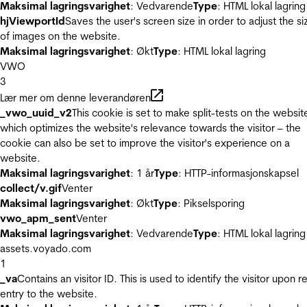
Maksimal lagringsvarighet
: Vedvarende
Type
: HTML lokal lagring
hjViewportId
Saves the user's screen size in order to adjust the si
of images on the website.
Maksimal lagringsvarighet
: Økt
Type
: HTML lokal lagring
VWO
3
Lær mer om denne leverandøren
_vwo_uuid_v2
This cookie is set to make split-tests on the websit
which optimizes the website's relevance towards the visitor – the
cookie can also be set to improve the visitor's experience on a
website.
Maksimal lagringsvarighet
: 1 år
Type
: HTTP-informasjonskapsel
collect/v.gif
Venter
Maksimal lagringsvarighet
: Økt
Type
: Pikselsporing
vwo_apm_sent
Venter
Maksimal lagringsvarighet
: Vedvarende
Type
: HTML lokal lagring
assets.voyado.com
1
_va
Contains an visitor ID. This is used to identify the visitor upon r
entry to the website.