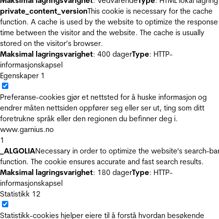
Maksimal lagringsvarighet
: Vedvarende
Type
: HTML lokal lagring
private_content_version
This cookie is necessary for the cache
function. A cache is used by the website to optimize the response
time between the visitor and the website. The cache is usually
stored on the visitor’s browser.
Maksimal lagringsvarighet
: 400 dager
Type
: HTTP-
informasjonskapsel
Egenskaper
1
Preferanse-cookies gjør et nettsted for å huske informasjon og
endrer måten nettsiden oppfører seg eller ser ut, ting som ditt
foretrukne språk eller den regionen du befinner deg i.
www.garnius.no
1
_ALGOLIA
Necessary in order to optimize the website's search-ba
function. The cookie ensures accurate and fast search results.
Maksimal lagringsvarighet
: 180 dager
Type
: HTTP-
informasjonskapsel
Statistikk
12
Statistikk-cookies hjelper eiere til å forstå hvordan besøkende