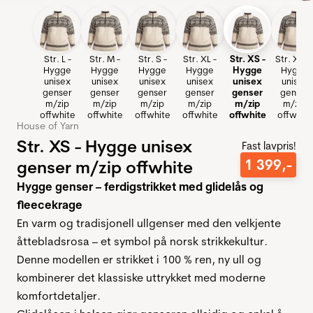
Str. L -
Str. M -
Str. S -
Str. XL -
Str. XS -
Str. XXL 
Hygge
Hygge
Hygge
Hygge
Hygge
Hygge
unisex
unisex
unisex
unisex
unisex
unisex
genser
genser
genser
genser
genser
genser
m/zip
m/zip
m/zip
m/zip
m/zip
m/zip
offwhite
offwhite
offwhite
offwhite
offwhite
offwhite
House of Yarn
Str. XS - Hygge unisex
Fast lavpris!
1
399
,-
genser m/zip offwhite
Hygge genser – ferdigstrikket med glidelås og
fleecekrage
En varm og tradisjonell ullgenser med den velkjente
åttebladsrosa – et symbol på norsk strikkekultur.
Denne modellen er strikket i 100 % ren, ny ull og
kombinerer det klassiske uttrykket med moderne
komfortdetaljer.