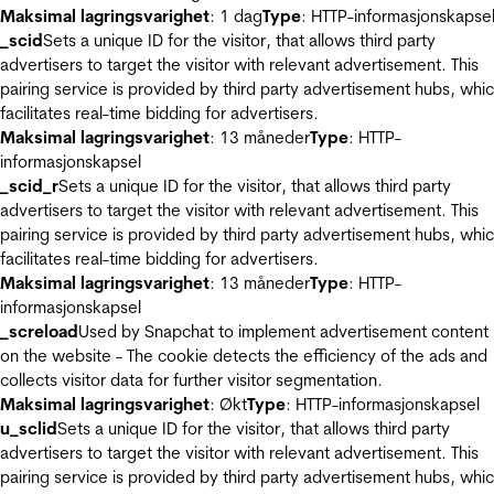
Maksimal lagringsvarighet
: 1 dag
Type
: HTTP-informasjonskapse
_scid
Sets a unique ID for the visitor, that allows third party
advertisers to target the visitor with relevant advertisement. This
pairing service is provided by third party advertisement hubs, whi
facilitates real-time bidding for advertisers.
Maksimal lagringsvarighet
: 13 måneder
Type
: HTTP-
informasjonskapsel
_scid_r
Sets a unique ID for the visitor, that allows third party
advertisers to target the visitor with relevant advertisement. This
pairing service is provided by third party advertisement hubs, whi
facilitates real-time bidding for advertisers.
Maksimal lagringsvarighet
: 13 måneder
Type
: HTTP-
informasjonskapsel
_screload
Used by Snapchat to implement advertisement content
on the website - The cookie detects the efficiency of the ads and
collects visitor data for further visitor segmentation.
Maksimal lagringsvarighet
: Økt
Type
: HTTP-informasjonskapsel
u_sclid
Sets a unique ID for the visitor, that allows third party
advertisers to target the visitor with relevant advertisement. This
pairing service is provided by third party advertisement hubs, whi