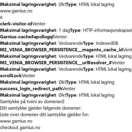
Maksimal lagringsvarighet
: Økt
Type
: HTML lokal lagring
www.garnius.no
6
clerk-visitor-id
Venter
Maksimal lagringsvarighet
: 1 dag
Type
: HTTP-informasjonskapse
Garnius-cache#apollogql
Venter
Maksimal lagringsvarighet
: Vedvarende
Type
: IndexedDB
M2_VENIA_BROWSER_PERSISTENCE__magento_cache_id
Vent
Maksimal lagringsvarighet
: Vedvarende
Type
: HTML lokal lagring
M2_VENIA_BROWSER_PERSISTENCE__urlResolver_#
Venter
Maksimal lagringsvarighet
: Vedvarende
Type
: HTML lokal lagring
scrollLock
Venter
Maksimal lagringsvarighet
: Økt
Type
: HTML lokal lagring
success_login_redirect_path
Venter
Maksimal lagringsvarighet
: Økt
Type
: HTML lokal lagring
Samtykke på tvers av domener
2
Ditt samtykke gjelder følgende domener:
Liste over domener ditt samtykke gjelder for:
www.garnius.no
checkout.garnius.no