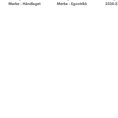
Merke - Håndlaget
Merke - Egostrikk
2334-27