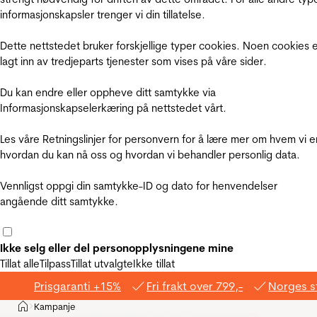
informasjonskapsler trenger vi din tillatelse.
Dette nettstedet bruker forskjellige typer cookies. Noen cookies 
lagt inn av tredjeparts tjenester som vises på våre sider.
Du kan endre eller oppheve ditt samtykke via
Informasjonskapselerkæring på nettstedet vårt.
Les våre Retningslinjer for personvern for å lære mer om hvem vi e
hvordan du kan nå oss og hvordan vi behandler personlig data.
Vennligst oppgi din samtykke-ID og dato for henvendelser
angående ditt samtykke.
Ikke selg eller del personopplysningene mine
Tillat alle
Tilpass
Tillat utvalgte
Ikke tillat
Prisgaranti +15%
Fri frakt over 799,-
Norges s
Hjem
Kampanje
>