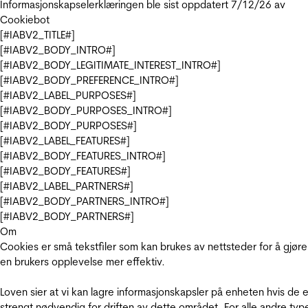
Informasjonskapselerklæringen ble sist oppdatert 7/12/26 av
Cookiebot
[#IABV2_TITLE#]
[#IABV2_BODY_INTRO#]
[#IABV2_BODY_LEGITIMATE_INTEREST_INTRO#]
[#IABV2_BODY_PREFERENCE_INTRO#]
[#IABV2_LABEL_PURPOSES#]
[#IABV2_BODY_PURPOSES_INTRO#]
[#IABV2_BODY_PURPOSES#]
[#IABV2_LABEL_FEATURES#]
[#IABV2_BODY_FEATURES_INTRO#]
[#IABV2_BODY_FEATURES#]
[#IABV2_LABEL_PARTNERS#]
[#IABV2_BODY_PARTNERS_INTRO#]
[#IABV2_BODY_PARTNERS#]
Om
Cookies er små tekstfiler som kan brukes av nettsteder for å gjøre
en brukers opplevelse mer effektiv.
Loven sier at vi kan lagre informasjonskapsler på enheten hvis de e
strengt nødvendig for driften av dette området. For alle andre typ