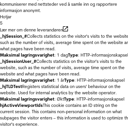
kommuniserer med nettsteder ved å samle inn og rapportere
informasjon anonymt.
Hotjar
5
Lær mer om denne leverandøren
_hjSession_#
Collects statistics on the visitor's visits to the websit
such as the number of visits, average time spent on the website a
what pages have been read.
Maksimal lagringsvarighet
: 1 dag
Type
: HTTP-informasjonskapse
_hjSessionUser_#
Collects statistics on the visitor's visits to the
website, such as the number of visits, average time spent on the
website and what pages have been read.
Maksimal lagringsvarighet
: 1 år
Type
: HTTP-informasjonskapsel
_hjTLDTest
Registers statistical data on users' behaviour on the
website. Used for internal analytics by the website operator.
Maksimal lagringsvarighet
: Økt
Type
: HTTP-informasjonskapsel
hjActiveViewportIds
This cookie contains an ID string on the
current session. This contains non-personal information on what
subpages the visitor enters – this information is used to optimize t
visitor's experience.