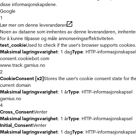
disse informasjonskapslene.
Google
1
Lær mer om denne leverandøren
Noen av dataene som innhentes av denne leverandøren, innhente
for å kunne tilpasse og måle annonseringseffektiviteten.
test_cookie
Used to check if the user's browser supports cookies
Maksimal lagringsvarighet
: 1 dag
Type
: HTTP-informasjonskapse
consent.cookiebot.com
www.track.garnius.no
2
CookieConsent [x2]
Stores the user's cookie consent state for th
current domain
Maksimal lagringsvarighet
: 1 år
Type
: HTTP-informasjonskapsel
garnius.no
4
Cross_Consent
Venter
Maksimal lagringsvarighet
: 1 år
Type
: HTTP-informasjonskapsel
Initial_Consent
Venter
Maksimal lagringsvarighet
: 1 dag
Type
: HTTP-informasjonskapse