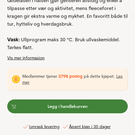
Glidelåsen i halsen gjør genseren allsidig og enkel å
tilpasse etter vær og aktivitet, mens fleeceforet i
kragen gir ekstra varme og mykhet. En favoritt både til
tur, hytteliv og hverdagsbruk.
Vask:
Ullprogram maks 30 °C. Bruk ullvaskemiddel.
Tørkes flatt.
Vis mer informasjon
Medlemmer tjener
2798 poeng
på dette kjøpet.
Les
mer
Legg i handlekurven
Lynrask levering
Åpent kjøp i 30 dager