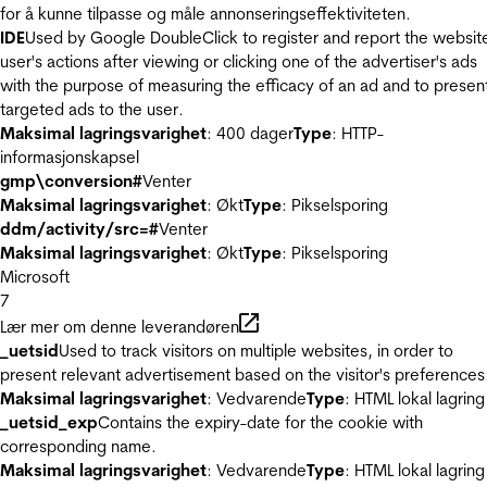
for å kunne tilpasse og måle annonseringseffektiviteten.
IDE
Used by Google DoubleClick to register and report the websit
user's actions after viewing or clicking one of the advertiser's ads
with the purpose of measuring the efficacy of an ad and to presen
targeted ads to the user.
Maksimal lagringsvarighet
: 400 dager
Type
: HTTP-
informasjonskapsel
gmp\conversion#
Venter
Maksimal lagringsvarighet
: Økt
Type
: Pikselsporing
ddm/activity/src=#
Venter
Maksimal lagringsvarighet
: Økt
Type
: Pikselsporing
Microsoft
7
Lær mer om denne leverandøren
_uetsid
Used to track visitors on multiple websites, in order to
present relevant advertisement based on the visitor's preferences
Maksimal lagringsvarighet
: Vedvarende
Type
: HTML lokal lagring
_uetsid_exp
Contains the expiry-date for the cookie with
corresponding name.
Maksimal lagringsvarighet
: Vedvarende
Type
: HTML lokal lagring