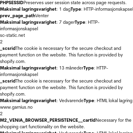
PHPSESSID
Preserves user session state across page requests.
Maksimal lagringsvarighet
: 1 dag
Type
: HTTP-informasjonskapse
prev_page_path
Venter
Maksimal lagringsvarighet
: 7 dager
Type
: HTTP-
informasjonskapsel
sc-static.net
2
_scsrid
The cookie is necessary for the secure checkout and
payment function on the website. This function is provided by
shopify.com.
Maksimal lagringsvarighet
: 13 måneder
Type
: HTTP-
informasjonskapsel
_scsrid
The cookie is necessary for the secure checkout and
payment function on the website. This function is provided by
shopify.com.
Maksimal lagringsvarighet
: Vedvarende
Type
: HTML lokal lagring
www.garnius.no
2
M2_VENIA_BROWSER_PERSISTENCE__cartId
Necessary for the
shopping cart functionality on the website.