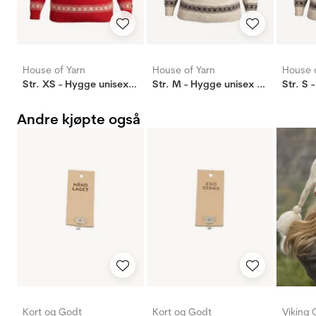
House of Yarn
House of Yarn
House o
Str. XS - Hygge unisex genser m/zip rød
Str. M - Hygge unisex genser m/zip offwhite
Andre kjøpte også
Kort og Godt
Kort og Godt
Viking 