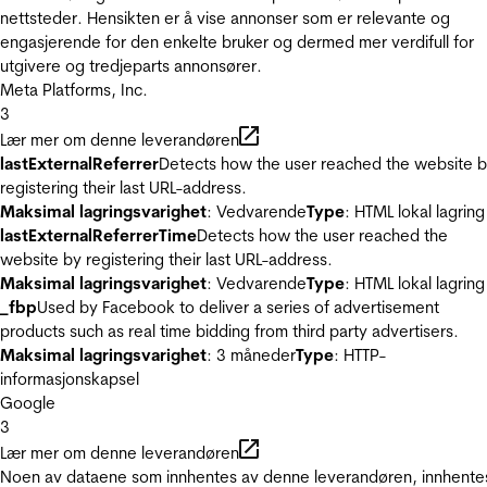
nettsteder. Hensikten er å vise annonser som er relevante og
engasjerende for den enkelte bruker og dermed mer verdifull for
utgivere og tredjeparts annonsører.
Meta Platforms, Inc.
3
Lær mer om denne leverandøren
lastExternalReferrer
Detects how the user reached the website 
registering their last URL-address.
Maksimal lagringsvarighet
: Vedvarende
Type
: HTML lokal lagring
lastExternalReferrerTime
Detects how the user reached the
website by registering their last URL-address.
Maksimal lagringsvarighet
: Vedvarende
Type
: HTML lokal lagring
_fbp
Used by Facebook to deliver a series of advertisement
products such as real time bidding from third party advertisers.
Maksimal lagringsvarighet
: 3 måneder
Type
: HTTP-
informasjonskapsel
Google
3
Lær mer om denne leverandøren
Noen av dataene som innhentes av denne leverandøren, innhente