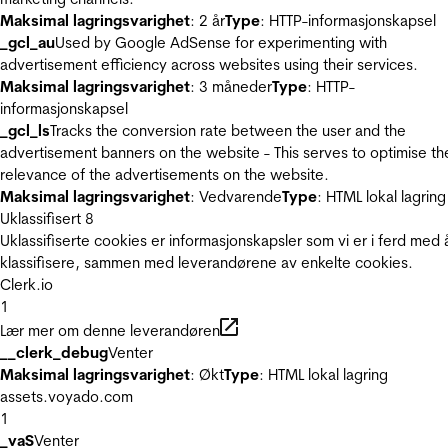
Maksimal lagringsvarighet
: 2 år
Type
: HTTP-informasjonskapsel
_gcl_au
Used by Google AdSense for experimenting with
advertisement efficiency across websites using their services.
Maksimal lagringsvarighet
: 3 måneder
Type
: HTTP-
informasjonskapsel
_gcl_ls
Tracks the conversion rate between the user and the
advertisement banners on the website - This serves to optimise th
relevance of the advertisements on the website.
Maksimal lagringsvarighet
: Vedvarende
Type
: HTML lokal lagring
Uklassifisert
8
Uklassifiserte cookies er informasjonskapsler som vi er i ferd med 
klassifisere, sammen med leverandørene av enkelte cookies.
Clerk.io
1
Lær mer om denne leverandøren
__clerk_debug
Venter
Maksimal lagringsvarighet
: Økt
Type
: HTML lokal lagring
assets.voyado.com
1
_vaS
Venter