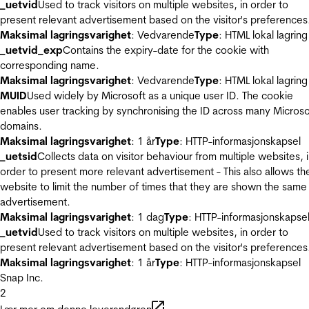
_uetvid
Used to track visitors on multiple websites, in order to
present relevant advertisement based on the visitor's preferences
Maksimal lagringsvarighet
: Vedvarende
Type
: HTML lokal lagring
_uetvid_exp
Contains the expiry-date for the cookie with
corresponding name.
Maksimal lagringsvarighet
: Vedvarende
Type
: HTML lokal lagring
MUID
Used widely by Microsoft as a unique user ID. The cookie
enables user tracking by synchronising the ID across many Microso
domains.
Maksimal lagringsvarighet
: 1 år
Type
: HTTP-informasjonskapsel
_uetsid
Collects data on visitor behaviour from multiple websites, 
order to present more relevant advertisement - This also allows th
website to limit the number of times that they are shown the same
advertisement.
Maksimal lagringsvarighet
: 1 dag
Type
: HTTP-informasjonskapse
_uetvid
Used to track visitors on multiple websites, in order to
present relevant advertisement based on the visitor's preferences
Maksimal lagringsvarighet
: 1 år
Type
: HTTP-informasjonskapsel
Snap Inc.
2