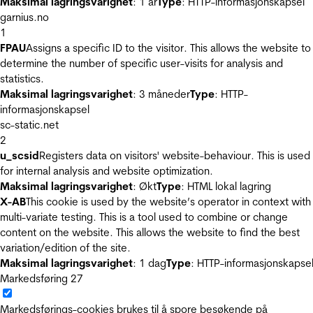
Maksimal lagringsvarighet
: 1 år
Type
: HTTP-informasjonskapsel
garnius.no
1
FPAU
Assigns a specific ID to the visitor. This allows the website to
determine the number of specific user-visits for analysis and
statistics.
Maksimal lagringsvarighet
: 3 måneder
Type
: HTTP-
informasjonskapsel
sc-static.net
2
u_scsid
Registers data on visitors' website-behaviour. This is used
for internal analysis and website optimization.
Maksimal lagringsvarighet
: Økt
Type
: HTML lokal lagring
X-AB
This cookie is used by the website’s operator in context with
multi-variate testing. This is a tool used to combine or change
content on the website. This allows the website to find the best
variation/edition of the site.
Maksimal lagringsvarighet
: 1 dag
Type
: HTTP-informasjonskapse
Markedsføring
27
Markedsførings-cookies brukes til å spore besøkende på