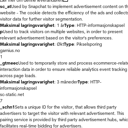
Lær mer om denne leverandøren
sc_at
Used by Snapchat to implement advertisement content on t
website - The cookie detects the efficiency of the ads and collect
visitor data for further visitor segmentation.
Maksimal lagringsvarighet
: 1 år
Type
: HTTP-informasjonskapsel
p
Used to track visitors on multiple websites, in order to present
relevant advertisement based on the visitor's preferences.
Maksimal lagringsvarighet
: Økt
Type
: Pikselsporing
garnius.no
1
_gtmeec
Used to temporarily store and process ecommerce-relat
interaction data in order to ensure reliable analytics event tracking
across page loads.
Maksimal lagringsvarighet
: 3 måneder
Type
: HTTP-
informasjonskapsel
sc-static.net
7
_schn1
Sets a unique ID for the visitor, that allows third party
advertisers to target the visitor with relevant advertisement. This
pairing service is provided by third party advertisement hubs, whi
facilitates real-time bidding for advertisers.