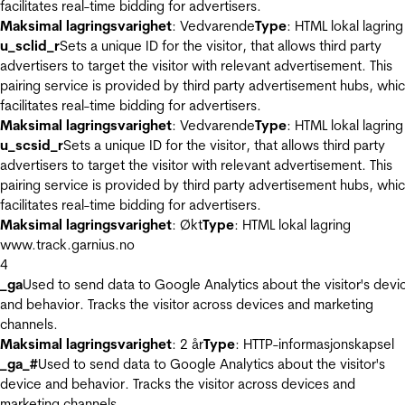
facilitates real-time bidding for advertisers.
Maksimal lagringsvarighet
: Vedvarende
Type
: HTML lokal lagring
u_sclid_r
Sets a unique ID for the visitor, that allows third party
advertisers to target the visitor with relevant advertisement. This
pairing service is provided by third party advertisement hubs, whi
facilitates real-time bidding for advertisers.
Maksimal lagringsvarighet
: Vedvarende
Type
: HTML lokal lagring
u_scsid_r
Sets a unique ID for the visitor, that allows third party
advertisers to target the visitor with relevant advertisement. This
pairing service is provided by third party advertisement hubs, whi
facilitates real-time bidding for advertisers.
Maksimal lagringsvarighet
: Økt
Type
: HTML lokal lagring
www.track.garnius.no
4
_ga
Used to send data to Google Analytics about the visitor's devi
and behavior. Tracks the visitor across devices and marketing
channels.
Maksimal lagringsvarighet
: 2 år
Type
: HTTP-informasjonskapsel
_ga_#
Used to send data to Google Analytics about the visitor's
device and behavior. Tracks the visitor across devices and
marketing channels.