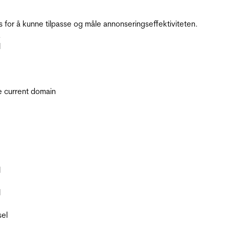
for å kunne tilpasse og måle annonseringseffektiviteten.
.
l
he current domain
l
l
sel