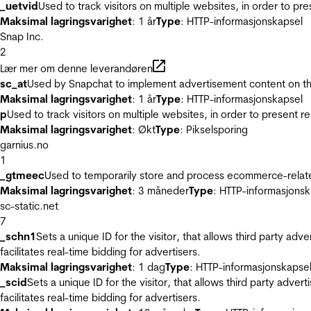
_uetvid
Used to track visitors on multiple websites, in order to pr
Maksimal lagringsvarighet
: 1 år
Type
: HTTP-informasjonskapsel
Snap Inc.
2
Lær mer om denne leverandøren
sc_at
Used by Snapchat to implement advertisement content on the w
Maksimal lagringsvarighet
: 1 år
Type
: HTTP-informasjonskapsel
p
Used to track visitors on multiple websites, in order to present 
Maksimal lagringsvarighet
: Økt
Type
: Pikselsporing
garnius.no
1
_gtmeec
Used to temporarily store and process ecommerce-related 
Maksimal lagringsvarighet
: 3 måneder
Type
: HTTP-informasjonsk
sc-static.net
7
_schn1
Sets a unique ID for the visitor, that allows third party adv
facilitates real-time bidding for advertisers.
Maksimal lagringsvarighet
: 1 dag
Type
: HTTP-informasjonskapse
_scid
Sets a unique ID for the visitor, that allows third party adver
facilitates real-time bidding for advertisers.