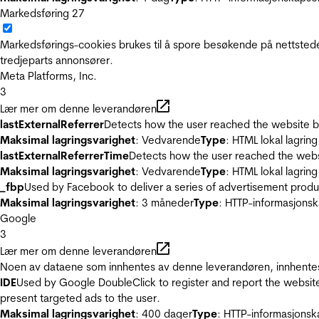
Markedsføring
27
Markedsførings-cookies brukes til å spore besøkende på nettstede
tredjeparts annonsører.
Meta Platforms, Inc.
3
Lær mer om denne leverandøren
lastExternalReferrer
Detects how the user reached the website by 
Maksimal lagringsvarighet
: Vedvarende
Type
: HTML lokal lagring
lastExternalReferrerTime
Detects how the user reached the websi
Maksimal lagringsvarighet
: Vedvarende
Type
: HTML lokal lagring
_fbp
Used by Facebook to deliver a series of advertisement product
Maksimal lagringsvarighet
: 3 måneder
Type
: HTTP-informasjonsk
Google
3
Lær mer om denne leverandøren
Noen av dataene som innhentes av denne leverandøren, innhentes 
IDE
Used by Google DoubleClick to register and report the website u
present targeted ads to the user.
Maksimal lagringsvarighet
: 400 dager
Type
: HTTP-informasjonsk