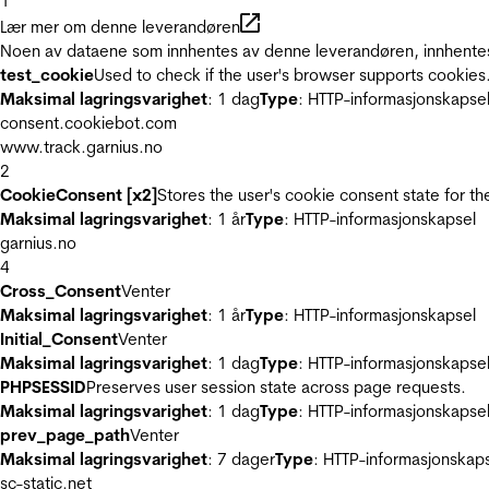
1
Lær mer om denne leverandøren
Noen av dataene som innhentes av denne leverandøren, innhentes 
test_cookie
Used to check if the user's browser supports cookies
Maksimal lagringsvarighet
: 1 dag
Type
: HTTP-informasjonskapse
consent.cookiebot.com
www.track.garnius.no
2
CookieConsent [x2]
Stores the user's cookie consent state for t
Maksimal lagringsvarighet
: 1 år
Type
: HTTP-informasjonskapsel
garnius.no
4
Cross_Consent
Venter
Maksimal lagringsvarighet
: 1 år
Type
: HTTP-informasjonskapsel
Initial_Consent
Venter
Maksimal lagringsvarighet
: 1 dag
Type
: HTTP-informasjonskapse
PHPSESSID
Preserves user session state across page requests.
Maksimal lagringsvarighet
: 1 dag
Type
: HTTP-informasjonskapse
prev_page_path
Venter
Maksimal lagringsvarighet
: 7 dager
Type
: HTTP-informasjonskap
sc-static.net