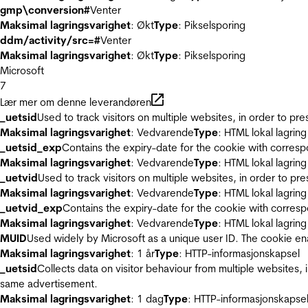
gmp\conversion#
Venter
Maksimal lagringsvarighet
: Økt
Type
: Pikselsporing
ddm/activity/src=#
Venter
Maksimal lagringsvarighet
: Økt
Type
: Pikselsporing
Microsoft
7
Lær mer om denne leverandøren
_uetsid
Used to track visitors on multiple websites, in order to pr
Maksimal lagringsvarighet
: Vedvarende
Type
: HTML lokal lagring
_uetsid_exp
Contains the expiry-date for the cookie with corres
Maksimal lagringsvarighet
: Vedvarende
Type
: HTML lokal lagring
_uetvid
Used to track visitors on multiple websites, in order to pr
Maksimal lagringsvarighet
: Vedvarende
Type
: HTML lokal lagring
_uetvid_exp
Contains the expiry-date for the cookie with corres
Maksimal lagringsvarighet
: Vedvarende
Type
: HTML lokal lagring
MUID
Used widely by Microsoft as a unique user ID. The cookie en
Maksimal lagringsvarighet
: 1 år
Type
: HTTP-informasjonskapsel
_uetsid
Collects data on visitor behaviour from multiple websites, 
same advertisement.
Maksimal lagringsvarighet
: 1 dag
Type
: HTTP-informasjonskapse