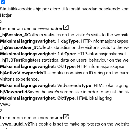
Statistikk-cookies hjelper eiere til å forstå hvordan besøkende 
Hotjar
5
Lær mer om denne leverandøren
_hjSession_#
Collects statistics on the visitor's visits to the we
Maksimal lagringsvarighet
: 1 dag
Type
: HTTP-informasjonskapse
_hjSessionUser_#
Collects statistics on the visitor's visits to t
Maksimal lagringsvarighet
: 1 år
Type
: HTTP-informasjonskapsel
_hjTLDTest
Registers statistical data on users' behaviour on the we
Maksimal lagringsvarighet
: Økt
Type
: HTTP-informasjonskapsel
hjActiveViewportIds
This cookie contains an ID string on the curr
visitor's experience.
Maksimal lagringsvarighet
: Vedvarende
Type
: HTML lokal lagring
hjViewportId
Saves the user's screen size in order to adjust the s
Maksimal lagringsvarighet
: Økt
Type
: HTML lokal lagring
VWO
3
Lær mer om denne leverandøren
_vwo_uuid_v2
This cookie is set to make split-tests on the websi