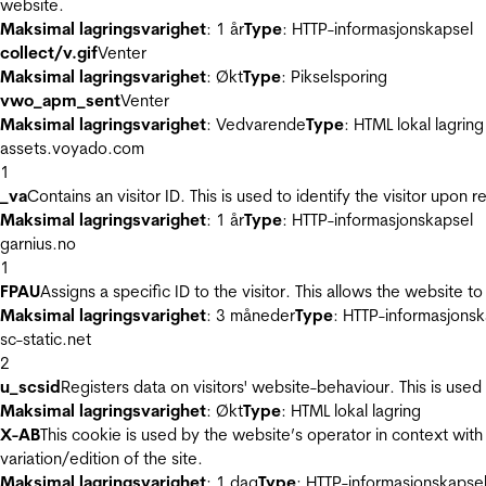
website.
Maksimal lagringsvarighet
: 1 år
Type
: HTTP-informasjonskapsel
collect/v.gif
Venter
Maksimal lagringsvarighet
: Økt
Type
: Pikselsporing
vwo_apm_sent
Venter
Maksimal lagringsvarighet
: Vedvarende
Type
: HTML lokal lagring
assets.voyado.com
1
_va
Contains an visitor ID. This is used to identify the visitor upon 
Maksimal lagringsvarighet
: 1 år
Type
: HTTP-informasjonskapsel
garnius.no
1
FPAU
Assigns a specific ID to the visitor. This allows the website to
Maksimal lagringsvarighet
: 3 måneder
Type
: HTTP-informasjonsk
sc-static.net
2
u_scsid
Registers data on visitors' website-behaviour. This is used 
Maksimal lagringsvarighet
: Økt
Type
: HTML lokal lagring
X-AB
This cookie is used by the website’s operator in context with 
variation/edition of the site.
Maksimal lagringsvarighet
: 1 dag
Type
: HTTP-informasjonskapse