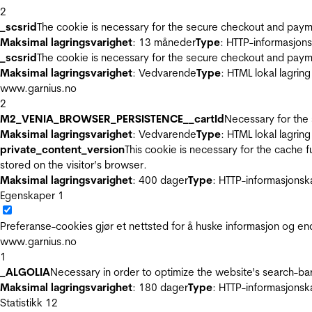
2
_scsrid
The cookie is necessary for the secure checkout and payme
Maksimal lagringsvarighet
: 13 måneder
Type
: HTTP-informasjon
_scsrid
The cookie is necessary for the secure checkout and payme
Maksimal lagringsvarighet
: Vedvarende
Type
: HTML lokal lagring
www.garnius.no
2
M2_VENIA_BROWSER_PERSISTENCE__cartId
Necessary for the 
Maksimal lagringsvarighet
: Vedvarende
Type
: HTML lokal lagring
private_content_version
This cookie is necessary for the cache 
stored on the visitor’s browser.
Maksimal lagringsvarighet
: 400 dager
Type
: HTTP-informasjonsk
Egenskaper
1
Preferanse-cookies gjør et nettsted for å huske informasjon og end
www.garnius.no
1
_ALGOLIA
Necessary in order to optimize the website's search-bar
Maksimal lagringsvarighet
: 180 dager
Type
: HTTP-informasjonsk
Statistikk
12