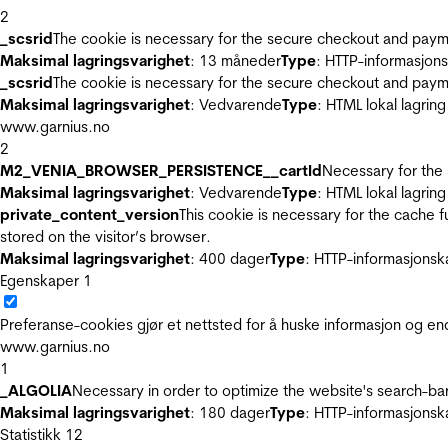
2
_scsrid
The cookie is necessary for the secure checkout and payme
Maksimal lagringsvarighet
: 13 måneder
Type
: HTTP-informasjon
_scsrid
The cookie is necessary for the secure checkout and payme
Maksimal lagringsvarighet
: Vedvarende
Type
: HTML lokal lagring
www.garnius.no
2
M2_VENIA_BROWSER_PERSISTENCE__cartId
Necessary for the 
Maksimal lagringsvarighet
: Vedvarende
Type
: HTML lokal lagring
private_content_version
This cookie is necessary for the cache 
stored on the visitor’s browser.
Maksimal lagringsvarighet
: 400 dager
Type
: HTTP-informasjonsk
Egenskaper
1
Preferanse-cookies gjør et nettsted for å huske informasjon og end
www.garnius.no
1
_ALGOLIA
Necessary in order to optimize the website's search-bar
Maksimal lagringsvarighet
: 180 dager
Type
: HTTP-informasjonsk
Statistikk
12