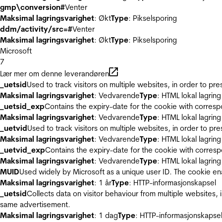
gmp\conversion#
Venter
Maksimal lagringsvarighet
: Økt
Type
: Pikselsporing
ddm/activity/src=#
Venter
Maksimal lagringsvarighet
: Økt
Type
: Pikselsporing
Microsoft
7
Lær mer om denne leverandøren
_uetsid
Used to track visitors on multiple websites, in order to pr
Maksimal lagringsvarighet
: Vedvarende
Type
: HTML lokal lagring
_uetsid_exp
Contains the expiry-date for the cookie with corres
Maksimal lagringsvarighet
: Vedvarende
Type
: HTML lokal lagring
_uetvid
Used to track visitors on multiple websites, in order to pr
Maksimal lagringsvarighet
: Vedvarende
Type
: HTML lokal lagring
_uetvid_exp
Contains the expiry-date for the cookie with corres
Maksimal lagringsvarighet
: Vedvarende
Type
: HTML lokal lagring
MUID
Used widely by Microsoft as a unique user ID. The cookie en
Maksimal lagringsvarighet
: 1 år
Type
: HTTP-informasjonskapsel
_uetsid
Collects data on visitor behaviour from multiple websites, 
same advertisement.
Maksimal lagringsvarighet
: 1 dag
Type
: HTTP-informasjonskapse