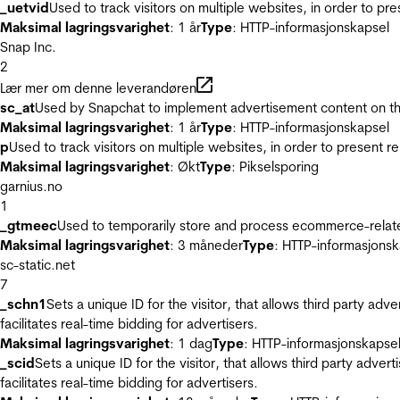
_uetvid
Used to track visitors on multiple websites, in order to pr
Maksimal lagringsvarighet
: 1 år
Type
: HTTP-informasjonskapsel
Snap Inc.
2
Lær mer om denne leverandøren
sc_at
Used by Snapchat to implement advertisement content on the w
Maksimal lagringsvarighet
: 1 år
Type
: HTTP-informasjonskapsel
p
Used to track visitors on multiple websites, in order to present 
Maksimal lagringsvarighet
: Økt
Type
: Pikselsporing
garnius.no
1
_gtmeec
Used to temporarily store and process ecommerce-related 
Maksimal lagringsvarighet
: 3 måneder
Type
: HTTP-informasjonsk
sc-static.net
7
_schn1
Sets a unique ID for the visitor, that allows third party adv
facilitates real-time bidding for advertisers.
Maksimal lagringsvarighet
: 1 dag
Type
: HTTP-informasjonskapse
_scid
Sets a unique ID for the visitor, that allows third party adver
facilitates real-time bidding for advertisers.