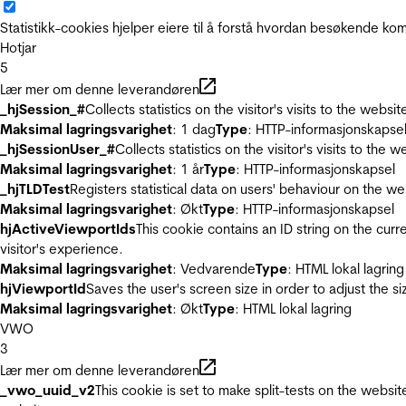
Statistikk-cookies hjelper eiere til å forstå hvordan besøkende 
Hotjar
5
Lær mer om denne leverandøren
_hjSession_#
Collects statistics on the visitor's visits to the we
Maksimal lagringsvarighet
: 1 dag
Type
: HTTP-informasjonskapse
_hjSessionUser_#
Collects statistics on the visitor's visits to t
Maksimal lagringsvarighet
: 1 år
Type
: HTTP-informasjonskapsel
_hjTLDTest
Registers statistical data on users' behaviour on the we
Maksimal lagringsvarighet
: Økt
Type
: HTTP-informasjonskapsel
hjActiveViewportIds
This cookie contains an ID string on the curr
visitor's experience.
Maksimal lagringsvarighet
: Vedvarende
Type
: HTML lokal lagring
hjViewportId
Saves the user's screen size in order to adjust the s
Maksimal lagringsvarighet
: Økt
Type
: HTML lokal lagring
VWO
3
Lær mer om denne leverandøren
_vwo_uuid_v2
This cookie is set to make split-tests on the websi