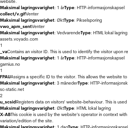
website.
Maksimal lagringsvarighet
: 1 år
Type
: HTTP-informasjonskapsel
collect/v.gif
Venter
Maksimal lagringsvarighet
: Økt
Type
: Pikselsporing
vwo_apm_sent
Venter
Maksimal lagringsvarighet
: Vedvarende
Type
: HTML lokal lagring
assets.voyado.com
1
_va
Contains an visitor ID. This is used to identify the visitor upon 
Maksimal lagringsvarighet
: 1 år
Type
: HTTP-informasjonskapsel
garnius.no
1
FPAU
Assigns a specific ID to the visitor. This allows the website to
Maksimal lagringsvarighet
: 3 måneder
Type
: HTTP-informasjonsk
sc-static.net
2
u_scsid
Registers data on visitors' website-behaviour. This is used 
Maksimal lagringsvarighet
: Økt
Type
: HTML lokal lagring
X-AB
This cookie is used by the website’s operator in context with 
variation/edition of the site.
Maksimal lagringsvarighet
: 1 dag
Type
: HTTP-informasjonskapse