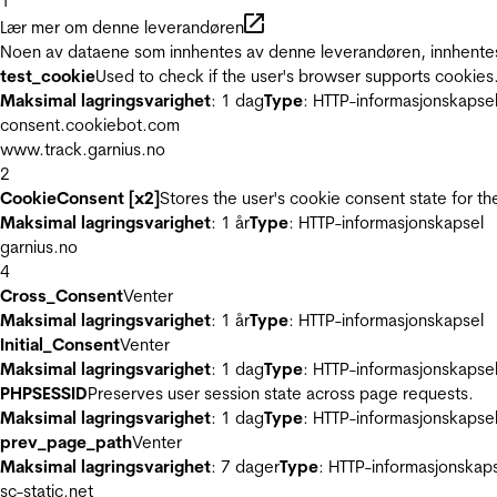
1
Lær mer om denne leverandøren
Noen av dataene som innhentes av denne leverandøren, innhentes 
test_cookie
Used to check if the user's browser supports cookies
Maksimal lagringsvarighet
: 1 dag
Type
: HTTP-informasjonskapse
consent.cookiebot.com
www.track.garnius.no
2
CookieConsent [x2]
Stores the user's cookie consent state for t
Maksimal lagringsvarighet
: 1 år
Type
: HTTP-informasjonskapsel
garnius.no
4
Cross_Consent
Venter
Maksimal lagringsvarighet
: 1 år
Type
: HTTP-informasjonskapsel
Initial_Consent
Venter
Maksimal lagringsvarighet
: 1 dag
Type
: HTTP-informasjonskapse
PHPSESSID
Preserves user session state across page requests.
Maksimal lagringsvarighet
: 1 dag
Type
: HTTP-informasjonskapse
prev_page_path
Venter
Maksimal lagringsvarighet
: 7 dager
Type
: HTTP-informasjonskap
sc-static.net