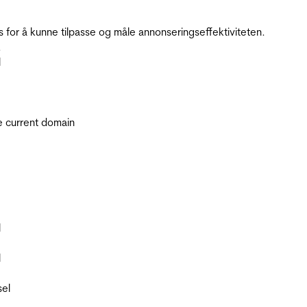
for å kunne tilpasse og måle annonseringseffektiviteten.
.
l
he current domain
l
l
sel