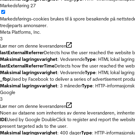
Markedsføring
27
Markedsførings-cookies brukes til å spore besøkende på nettstede
tredjeparts annonsører.
Meta Platforms, Inc.
3
Lær mer om denne leverandøren
lastExternalReferrer
Detects how the user reached the website by 
Maksimal lagringsvarighet
: Vedvarende
Type
: HTML lokal lagring
lastExternalReferrerTime
Detects how the user reached the websi
Maksimal lagringsvarighet
: Vedvarende
Type
: HTML lokal lagring
_fbp
Used by Facebook to deliver a series of advertisement product
Maksimal lagringsvarighet
: 3 måneder
Type
: HTTP-informasjonsk
Google
3
Lær mer om denne leverandøren
Noen av dataene som innhentes av denne leverandøren, innhentes 
IDE
Used by Google DoubleClick to register and report the website u
present targeted ads to the user.
Maksimal lagringsvarighet
: 400 dager
Type
: HTTP-informasjonsk