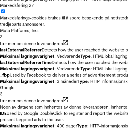
Markedsføring
27
Markedsførings-cookies brukes til å spore besøkende på nettstede
tredjeparts annonsører.
Meta Platforms, Inc.
3
Lær mer om denne leverandøren
lastExternalReferrer
Detects how the user reached the website by 
Maksimal lagringsvarighet
: Vedvarende
Type
: HTML lokal lagring
lastExternalReferrerTime
Detects how the user reached the websi
Maksimal lagringsvarighet
: Vedvarende
Type
: HTML lokal lagring
_fbp
Used by Facebook to deliver a series of advertisement product
Maksimal lagringsvarighet
: 3 måneder
Type
: HTTP-informasjonsk
Google
3
Lær mer om denne leverandøren
Noen av dataene som innhentes av denne leverandøren, innhentes 
IDE
Used by Google DoubleClick to register and report the website u
present targeted ads to the user.
Maksimal lagringsvarighet
: 400 dager
Type
: HTTP-informasjonsk