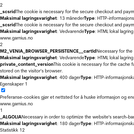
2
_scsrid
The cookie is necessary for the secure checkout and payme
Maksimal lagringsvarighet
: 13 måneder
Type
: HTTP-informasjon
_scsrid
The cookie is necessary for the secure checkout and payme
Maksimal lagringsvarighet
: Vedvarende
Type
: HTML lokal lagring
www.garnius.no
2
M2_VENIA_BROWSER_PERSISTENCE__cartId
Necessary for the 
Maksimal lagringsvarighet
: Vedvarende
Type
: HTML lokal lagring
private_content_version
This cookie is necessary for the cache 
stored on the visitor’s browser.
Maksimal lagringsvarighet
: 400 dager
Type
: HTTP-informasjonsk
Egenskaper
1
Preferanse-cookies gjør et nettsted for å huske informasjon og end
www.garnius.no
1
_ALGOLIA
Necessary in order to optimize the website's search-bar
Maksimal lagringsvarighet
: 180 dager
Type
: HTTP-informasjonsk
Statistikk
12