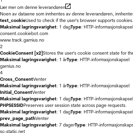
1
Lær mer om denne leverandøren
Noen av dataene som innhentes av denne leverandøren, innhentes 
test_cookie
Used to check if the user's browser supports cookies
Maksimal lagringsvarighet
: 1 dag
Type
: HTTP-informasjonskapse
consent.cookiebot.com
www.track.garnius.no
2
CookieConsent [x2]
Stores the user's cookie consent state for t
Maksimal lagringsvarighet
: 1 år
Type
: HTTP-informasjonskapsel
garnius.no
4
Cross_Consent
Venter
Maksimal lagringsvarighet
: 1 år
Type
: HTTP-informasjonskapsel
Initial_Consent
Venter
Maksimal lagringsvarighet
: 1 dag
Type
: HTTP-informasjonskapse
PHPSESSID
Preserves user session state across page requests.
Maksimal lagringsvarighet
: 1 dag
Type
: HTTP-informasjonskapse
prev_page_path
Venter
Maksimal lagringsvarighet
: 7 dager
Type
: HTTP-informasjonskap
sc-static.net