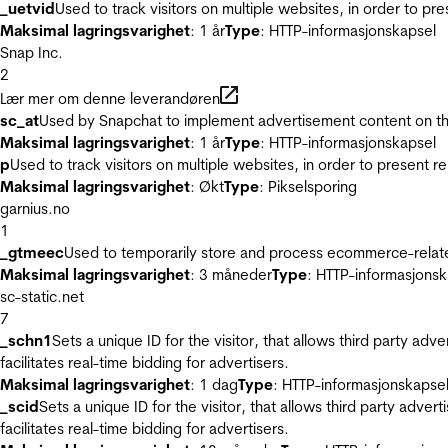
_uetvid
Used to track visitors on multiple websites, in order to pr
Maksimal lagringsvarighet
: 1 år
Type
: HTTP-informasjonskapsel
Snap Inc.
2
Lær mer om denne leverandøren
sc_at
Used by Snapchat to implement advertisement content on the w
Maksimal lagringsvarighet
: 1 år
Type
: HTTP-informasjonskapsel
p
Used to track visitors on multiple websites, in order to present 
Maksimal lagringsvarighet
: Økt
Type
: Pikselsporing
garnius.no
1
_gtmeec
Used to temporarily store and process ecommerce-related 
Maksimal lagringsvarighet
: 3 måneder
Type
: HTTP-informasjonsk
sc-static.net
7
_schn1
Sets a unique ID for the visitor, that allows third party adv
facilitates real-time bidding for advertisers.
Maksimal lagringsvarighet
: 1 dag
Type
: HTTP-informasjonskapse
_scid
Sets a unique ID for the visitor, that allows third party adver
facilitates real-time bidding for advertisers.