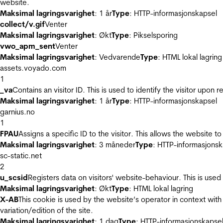
website.
Maksimal lagringsvarighet
: 1 år
Type
: HTTP-informasjonskapsel
collect/v.gif
Venter
Maksimal lagringsvarighet
: Økt
Type
: Pikselsporing
vwo_apm_sent
Venter
Maksimal lagringsvarighet
: Vedvarende
Type
: HTML lokal lagring
assets.voyado.com
1
_va
Contains an visitor ID. This is used to identify the visitor upon 
Maksimal lagringsvarighet
: 1 år
Type
: HTTP-informasjonskapsel
garnius.no
1
FPAU
Assigns a specific ID to the visitor. This allows the website to
Maksimal lagringsvarighet
: 3 måneder
Type
: HTTP-informasjonsk
sc-static.net
2
u_scsid
Registers data on visitors' website-behaviour. This is used 
Maksimal lagringsvarighet
: Økt
Type
: HTML lokal lagring
X-AB
This cookie is used by the website’s operator in context with 
variation/edition of the site.
Maksimal lagringsvarighet
: 1 dag
Type
: HTTP-informasjonskapse