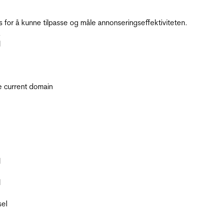
for å kunne tilpasse og måle annonseringseffektiviteten.
.
l
he current domain
l
l
sel