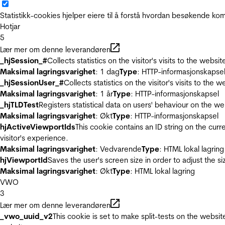
Statistikk-cookies hjelper eiere til å forstå hvordan besøkende 
Hotjar
5
Lær mer om denne leverandøren
_hjSession_#
Collects statistics on the visitor's visits to the we
Maksimal lagringsvarighet
: 1 dag
Type
: HTTP-informasjonskapse
_hjSessionUser_#
Collects statistics on the visitor's visits to t
Maksimal lagringsvarighet
: 1 år
Type
: HTTP-informasjonskapsel
_hjTLDTest
Registers statistical data on users' behaviour on the we
Maksimal lagringsvarighet
: Økt
Type
: HTTP-informasjonskapsel
hjActiveViewportIds
This cookie contains an ID string on the curr
visitor's experience.
Maksimal lagringsvarighet
: Vedvarende
Type
: HTML lokal lagring
hjViewportId
Saves the user's screen size in order to adjust the s
Maksimal lagringsvarighet
: Økt
Type
: HTML lokal lagring
VWO
3
Lær mer om denne leverandøren
_vwo_uuid_v2
This cookie is set to make split-tests on the websi