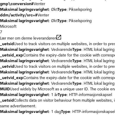
gmp\conversion#
Venter
Maksimal lagringsvarighet
: Økt
Type
: Pikselsporing
ddm/activity/src=#
Venter
Maksimal lagringsvarighet
: Økt
Type
: Pikselsporing
Microsoft
7
Lær mer om denne leverandøren
_uetsid
Used to track visitors on multiple websites, in order to pr
Maksimal lagringsvarighet
: Vedvarende
Type
: HTML lokal lagring
_uetsid_exp
Contains the expiry-date for the cookie with corres
Maksimal lagringsvarighet
: Vedvarende
Type
: HTML lokal lagring
_uetvid
Used to track visitors on multiple websites, in order to pr
Maksimal lagringsvarighet
: Vedvarende
Type
: HTML lokal lagring
_uetvid_exp
Contains the expiry-date for the cookie with corres
Maksimal lagringsvarighet
: Vedvarende
Type
: HTML lokal lagring
MUID
Used widely by Microsoft as a unique user ID. The cookie en
Maksimal lagringsvarighet
: 1 år
Type
: HTTP-informasjonskapsel
_uetsid
Collects data on visitor behaviour from multiple websites, 
same advertisement.
Maksimal lagringsvarighet
: 1 dag
Type
: HTTP-informasjonskapse