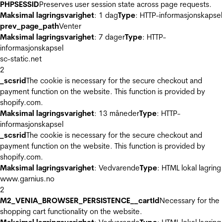
PHPSESSID
Preserves user session state across page requests.
Maksimal lagringsvarighet
: 1 dag
Type
: HTTP-informasjonskapse
prev_page_path
Venter
Maksimal lagringsvarighet
: 7 dager
Type
: HTTP-
informasjonskapsel
sc-static.net
2
_scsrid
The cookie is necessary for the secure checkout and
payment function on the website. This function is provided by
shopify.com.
Maksimal lagringsvarighet
: 13 måneder
Type
: HTTP-
informasjonskapsel
_scsrid
The cookie is necessary for the secure checkout and
payment function on the website. This function is provided by
shopify.com.
Maksimal lagringsvarighet
: Vedvarende
Type
: HTML lokal lagring
www.garnius.no
2
M2_VENIA_BROWSER_PERSISTENCE__cartId
Necessary for the
shopping cart functionality on the website.