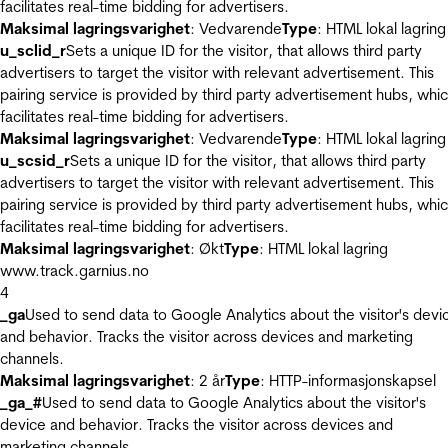
facilitates real-time bidding for advertisers.
Maksimal lagringsvarighet
: Vedvarende
Type
: HTML lokal lagring
u_sclid_r
Sets a unique ID for the visitor, that allows third party
advertisers to target the visitor with relevant advertisement. This
pairing service is provided by third party advertisement hubs, whi
facilitates real-time bidding for advertisers.
Maksimal lagringsvarighet
: Vedvarende
Type
: HTML lokal lagring
u_scsid_r
Sets a unique ID for the visitor, that allows third party
advertisers to target the visitor with relevant advertisement. This
pairing service is provided by third party advertisement hubs, whi
facilitates real-time bidding for advertisers.
Maksimal lagringsvarighet
: Økt
Type
: HTML lokal lagring
www.track.garnius.no
4
_ga
Used to send data to Google Analytics about the visitor's devi
and behavior. Tracks the visitor across devices and marketing
channels.
Maksimal lagringsvarighet
: 2 år
Type
: HTTP-informasjonskapsel
_ga_#
Used to send data to Google Analytics about the visitor's
device and behavior. Tracks the visitor across devices and
marketing channels.