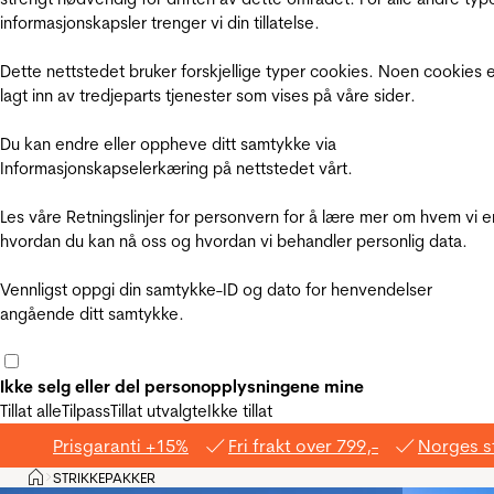
informasjonskapsler trenger vi din tillatelse.
Dette nettstedet bruker forskjellige typer cookies. Noen cookies 
lagt inn av tredjeparts tjenester som vises på våre sider.
Du kan endre eller oppheve ditt samtykke via
Informasjonskapselerkæring på nettstedet vårt.
Les våre Retningslinjer for personvern for å lære mer om hvem vi e
hvordan du kan nå oss og hvordan vi behandler personlig data.
Vennligst oppgi din samtykke-ID og dato for henvendelser
angående ditt samtykke.
Ikke selg eller del personopplysningene mine
Tillat alle
Tilpass
Tillat utvalgte
Ikke tillat
Prisgaranti +15%
Fri frakt over 799,-
Norges s
Hjem
STRIKKEPAKKER
>