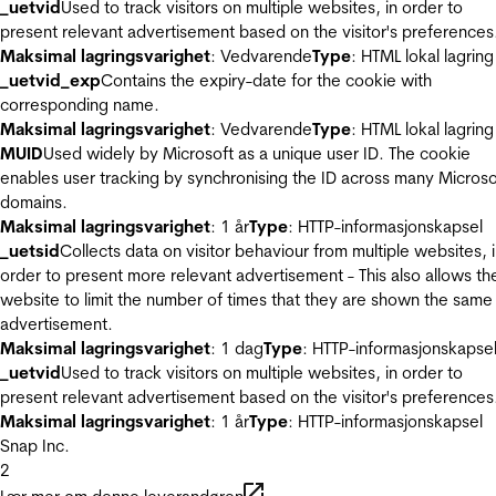
_uetvid
Used to track visitors on multiple websites, in order to
present relevant advertisement based on the visitor's preferences
Maksimal lagringsvarighet
: Vedvarende
Type
: HTML lokal lagring
_uetvid_exp
Contains the expiry-date for the cookie with
corresponding name.
Maksimal lagringsvarighet
: Vedvarende
Type
: HTML lokal lagring
MUID
Used widely by Microsoft as a unique user ID. The cookie
enables user tracking by synchronising the ID across many Microso
domains.
Maksimal lagringsvarighet
: 1 år
Type
: HTTP-informasjonskapsel
_uetsid
Collects data on visitor behaviour from multiple websites, 
order to present more relevant advertisement - This also allows th
website to limit the number of times that they are shown the same
advertisement.
Maksimal lagringsvarighet
: 1 dag
Type
: HTTP-informasjonskapse
_uetvid
Used to track visitors on multiple websites, in order to
present relevant advertisement based on the visitor's preferences
Maksimal lagringsvarighet
: 1 år
Type
: HTTP-informasjonskapsel
Snap Inc.
2