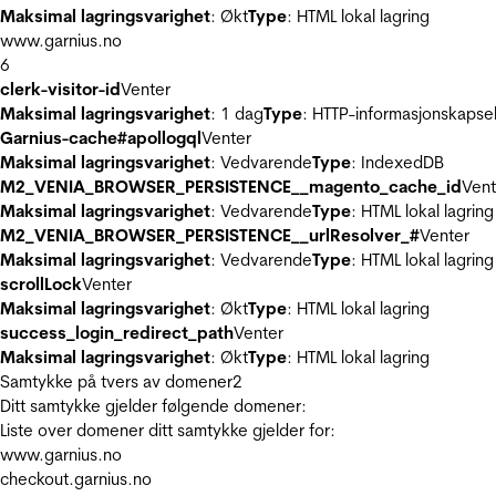
Maksimal lagringsvarighet
: Økt
Type
: HTML lokal lagring
www.garnius.no
6
clerk-visitor-id
Venter
Maksimal lagringsvarighet
: 1 dag
Type
: HTTP-informasjonskapse
Garnius-cache#apollogql
Venter
Maksimal lagringsvarighet
: Vedvarende
Type
: IndexedDB
M2_VENIA_BROWSER_PERSISTENCE__magento_cache_id
Vent
Maksimal lagringsvarighet
: Vedvarende
Type
: HTML lokal lagring
M2_VENIA_BROWSER_PERSISTENCE__urlResolver_#
Venter
Maksimal lagringsvarighet
: Vedvarende
Type
: HTML lokal lagring
scrollLock
Venter
Maksimal lagringsvarighet
: Økt
Type
: HTML lokal lagring
success_login_redirect_path
Venter
Maksimal lagringsvarighet
: Økt
Type
: HTML lokal lagring
Samtykke på tvers av domener
2
Ditt samtykke gjelder følgende domener:
Liste over domener ditt samtykke gjelder for:
www.garnius.no
checkout.garnius.no