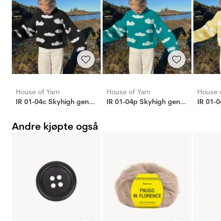
House of Yarn
House of Yarn
House o
IR 01-04c Skyhigh genser (Fnugg in Florence)
IR 01-04p Skyhigh genser (Fnugg in Florence)
Andre kjøpte også