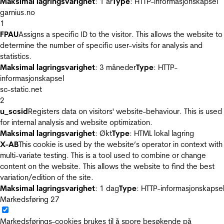
Maksimal lagringsvarighet
: 1 år
Type
: HTTP-informasjonskapsel
garnius.no
1
FPAU
Assigns a specific ID to the visitor. This allows the website to
determine the number of specific user-visits for analysis and
statistics.
Maksimal lagringsvarighet
: 3 måneder
Type
: HTTP-
informasjonskapsel
sc-static.net
2
u_scsid
Registers data on visitors' website-behaviour. This is used
for internal analysis and website optimization.
Maksimal lagringsvarighet
: Økt
Type
: HTML lokal lagring
X-AB
This cookie is used by the website’s operator in context with
multi-variate testing. This is a tool used to combine or change
content on the website. This allows the website to find the best
variation/edition of the site.
Maksimal lagringsvarighet
: 1 dag
Type
: HTTP-informasjonskapse
Markedsføring
27
Markedsførings-cookies brukes til å spore besøkende på