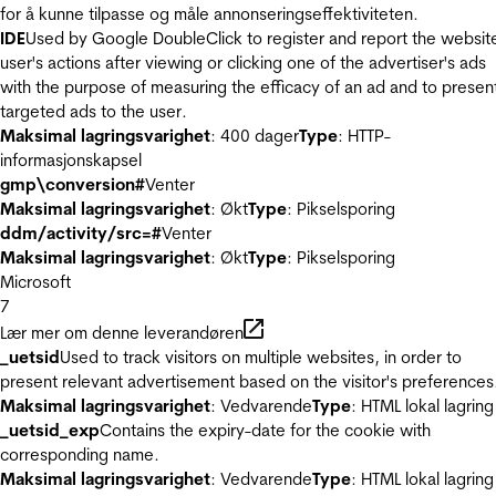
for å kunne tilpasse og måle annonseringseffektiviteten.
IDE
Used by Google DoubleClick to register and report the websit
user's actions after viewing or clicking one of the advertiser's ads
with the purpose of measuring the efficacy of an ad and to presen
targeted ads to the user.
Maksimal lagringsvarighet
: 400 dager
Type
: HTTP-
informasjonskapsel
gmp\conversion#
Venter
Maksimal lagringsvarighet
: Økt
Type
: Pikselsporing
ddm/activity/src=#
Venter
Maksimal lagringsvarighet
: Økt
Type
: Pikselsporing
Microsoft
7
Lær mer om denne leverandøren
_uetsid
Used to track visitors on multiple websites, in order to
present relevant advertisement based on the visitor's preferences
Maksimal lagringsvarighet
: Vedvarende
Type
: HTML lokal lagring
_uetsid_exp
Contains the expiry-date for the cookie with
corresponding name.
Maksimal lagringsvarighet
: Vedvarende
Type
: HTML lokal lagring