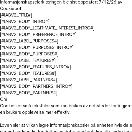
Informasjonskapselerklæringen ble sist oppdatert 7/12/26 av
Cookiebot
[#IABV2_TITLE#]
[#IABV2_BODY_INTRO#]
[#IABV2_BODY_LEGITIMATE_INTEREST_INTRO#]
[#IABV2_BODY_PREFERENCE_INTRO#]
[#IABV2_LABEL_PURPOSES#]
[#IABV2_BODY_PURPOSES_INTRO#]
[#IABV2_BODY_PURPOSES#]
[#IABV2_LABEL_FEATURES#]
[#IABV2_BODY_FEATURES_INTRO#]
[#IABV2_BODY_FEATURES#]
[#IABV2_LABEL_PARTNERS#]
[#IABV2_BODY_PARTNERS_INTRO#]
[#IABV2_BODY_PARTNERS#]
Om
Cookies er små tekstfiler som kan brukes av nettsteder for å gjøre
en brukers opplevelse mer effektiv.
Loven sier at vi kan lagre informasjonskapsler på enheten hvis de e
strengt nødvendig for driften av dette området. For alle andre typ