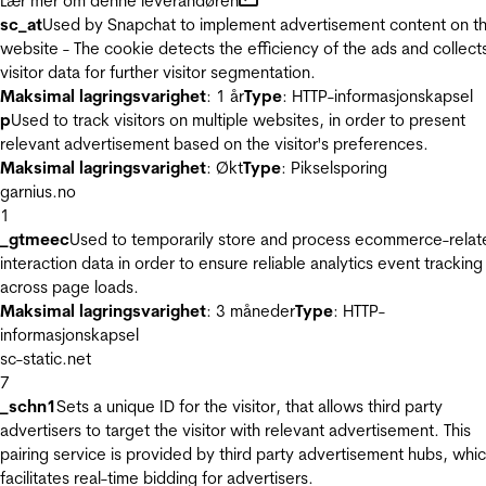
Lær mer om denne leverandøren
sc_at
Used by Snapchat to implement advertisement content on t
website - The cookie detects the efficiency of the ads and collect
visitor data for further visitor segmentation.
Maksimal lagringsvarighet
: 1 år
Type
: HTTP-informasjonskapsel
p
Used to track visitors on multiple websites, in order to present
relevant advertisement based on the visitor's preferences.
Maksimal lagringsvarighet
: Økt
Type
: Pikselsporing
garnius.no
1
_gtmeec
Used to temporarily store and process ecommerce-relat
interaction data in order to ensure reliable analytics event tracking
across page loads.
Maksimal lagringsvarighet
: 3 måneder
Type
: HTTP-
informasjonskapsel
sc-static.net
7
_schn1
Sets a unique ID for the visitor, that allows third party
advertisers to target the visitor with relevant advertisement. This
pairing service is provided by third party advertisement hubs, whi
facilitates real-time bidding for advertisers.