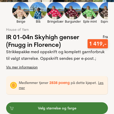
Beige
Blå
Bringebær
Burgunder
Eple mint
Espress
House of Yarn
IR 01-04n Skyhigh genser
Fra
1
419
,-
(Fnugg in Florence)
Strikkepakke med oppskrift og komplett garnforbruk
til valgt størrelse. Oppskrift sendes per e-post.;
Vis mer informasjon
Medlemmer tjener
2838 poeng
på dette kjøpet.
Les
mer
Velg størrelse og farge