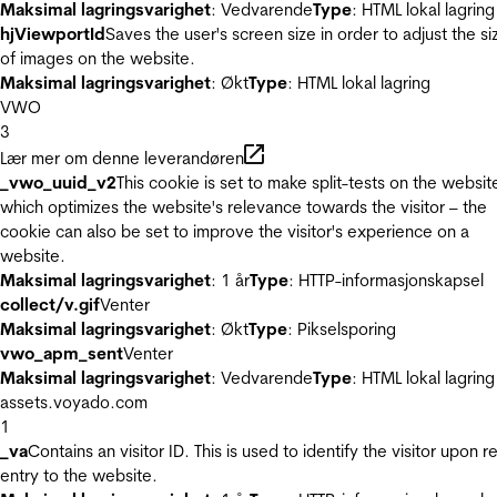
Maksimal lagringsvarighet
: Vedvarende
Type
: HTML lokal lagring
hjViewportId
Saves the user's screen size in order to adjust the si
of images on the website.
Maksimal lagringsvarighet
: Økt
Type
: HTML lokal lagring
VWO
3
Lær mer om denne leverandøren
_vwo_uuid_v2
This cookie is set to make split-tests on the websit
which optimizes the website's relevance towards the visitor – the
cookie can also be set to improve the visitor's experience on a
website.
Maksimal lagringsvarighet
: 1 år
Type
: HTTP-informasjonskapsel
collect/v.gif
Venter
Maksimal lagringsvarighet
: Økt
Type
: Pikselsporing
vwo_apm_sent
Venter
Maksimal lagringsvarighet
: Vedvarende
Type
: HTML lokal lagring
assets.voyado.com
1
_va
Contains an visitor ID. This is used to identify the visitor upon r
entry to the website.