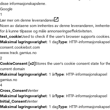
disse informasjonskapslene.
Google
1
Lær mer om denne leverandøren
Noen av dataene som innhentes av denne leverandøren, innhente
for å kunne tilpasse og måle annonseringseffektiviteten.
test_cookie
Used to check if the user's browser supports cookies
Maksimal lagringsvarighet
: 1 dag
Type
: HTTP-informasjonskapse
consent.cookiebot.com
www.track.garnius.no
2
CookieConsent [x2]
Stores the user's cookie consent state for th
current domain
Maksimal lagringsvarighet
: 1 år
Type
: HTTP-informasjonskapsel
garnius.no
4
Cross_Consent
Venter
Maksimal lagringsvarighet
: 1 år
Type
: HTTP-informasjonskapsel
Initial_Consent
Venter
Maksimal lagringsvarighet
: 1 dag
Type
: HTTP-informasjonskapse