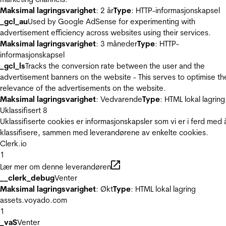
Maksimal lagringsvarighet
: 2 år
Type
: HTTP-informasjonskapsel
_gcl_au
Used by Google AdSense for experimenting with
advertisement efficiency across websites using their services.
Maksimal lagringsvarighet
: 3 måneder
Type
: HTTP-
informasjonskapsel
_gcl_ls
Tracks the conversion rate between the user and the
advertisement banners on the website - This serves to optimise th
relevance of the advertisements on the website.
Maksimal lagringsvarighet
: Vedvarende
Type
: HTML lokal lagring
Uklassifisert
8
Uklassifiserte cookies er informasjonskapsler som vi er i ferd med 
klassifisere, sammen med leverandørene av enkelte cookies.
Clerk.io
1
Lær mer om denne leverandøren
__clerk_debug
Venter
Maksimal lagringsvarighet
: Økt
Type
: HTML lokal lagring
assets.voyado.com
1
_vaS
Venter