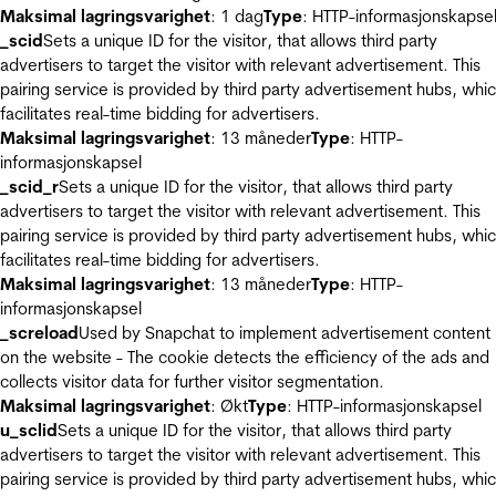
Maksimal lagringsvarighet
: 1 dag
Type
: HTTP-informasjonskapse
_scid
Sets a unique ID for the visitor, that allows third party
advertisers to target the visitor with relevant advertisement. This
pairing service is provided by third party advertisement hubs, whi
facilitates real-time bidding for advertisers.
Maksimal lagringsvarighet
: 13 måneder
Type
: HTTP-
informasjonskapsel
_scid_r
Sets a unique ID for the visitor, that allows third party
advertisers to target the visitor with relevant advertisement. This
pairing service is provided by third party advertisement hubs, whi
facilitates real-time bidding for advertisers.
Maksimal lagringsvarighet
: 13 måneder
Type
: HTTP-
informasjonskapsel
_screload
Used by Snapchat to implement advertisement content
on the website - The cookie detects the efficiency of the ads and
collects visitor data for further visitor segmentation.
Maksimal lagringsvarighet
: Økt
Type
: HTTP-informasjonskapsel
u_sclid
Sets a unique ID for the visitor, that allows third party
advertisers to target the visitor with relevant advertisement. This
pairing service is provided by third party advertisement hubs, whi