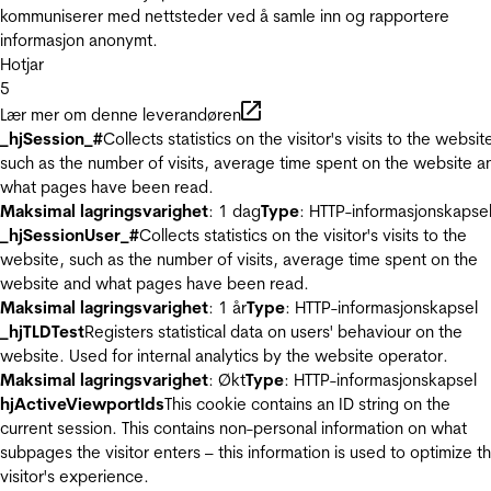
kommuniserer med nettsteder ved å samle inn og rapportere
informasjon anonymt.
Hotjar
5
Lær mer om denne leverandøren
_hjSession_#
Collects statistics on the visitor's visits to the websit
such as the number of visits, average time spent on the website a
what pages have been read.
Maksimal lagringsvarighet
: 1 dag
Type
: HTTP-informasjonskapse
_hjSessionUser_#
Collects statistics on the visitor's visits to the
website, such as the number of visits, average time spent on the
website and what pages have been read.
Maksimal lagringsvarighet
: 1 år
Type
: HTTP-informasjonskapsel
_hjTLDTest
Registers statistical data on users' behaviour on the
website. Used for internal analytics by the website operator.
Maksimal lagringsvarighet
: Økt
Type
: HTTP-informasjonskapsel
hjActiveViewportIds
This cookie contains an ID string on the
current session. This contains non-personal information on what
subpages the visitor enters – this information is used to optimize t
visitor's experience.