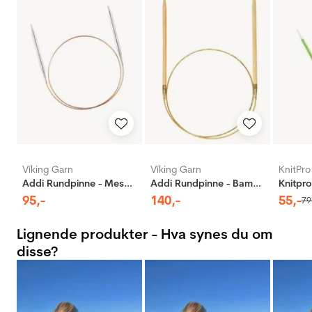
Viking Garn
Viking Garn
KnitPro
Addi Rundpinne - Messing
Addi Rundpinne - Bambus
95
,-
140
,-
55
,-
79
Lignende produkter - Hva synes du om
disse?