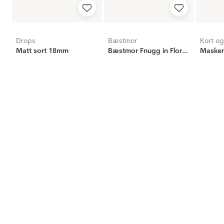
Drops
Bæstmor
Kort o
Matt sort 18mm
Bæstmor Fnugg in Florence