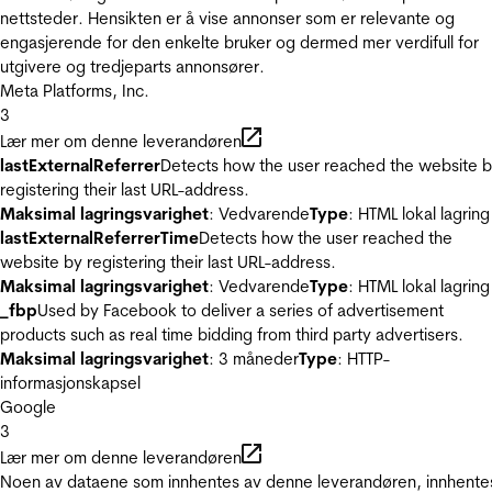
nettsteder. Hensikten er å vise annonser som er relevante og
engasjerende for den enkelte bruker og dermed mer verdifull for
utgivere og tredjeparts annonsører.
Meta Platforms, Inc.
3
Lær mer om denne leverandøren
lastExternalReferrer
Detects how the user reached the website 
registering their last URL-address.
Maksimal lagringsvarighet
: Vedvarende
Type
: HTML lokal lagring
lastExternalReferrerTime
Detects how the user reached the
website by registering their last URL-address.
Maksimal lagringsvarighet
: Vedvarende
Type
: HTML lokal lagring
_fbp
Used by Facebook to deliver a series of advertisement
products such as real time bidding from third party advertisers.
Maksimal lagringsvarighet
: 3 måneder
Type
: HTTP-
informasjonskapsel
Google
3
Lær mer om denne leverandøren
Noen av dataene som innhentes av denne leverandøren, innhente