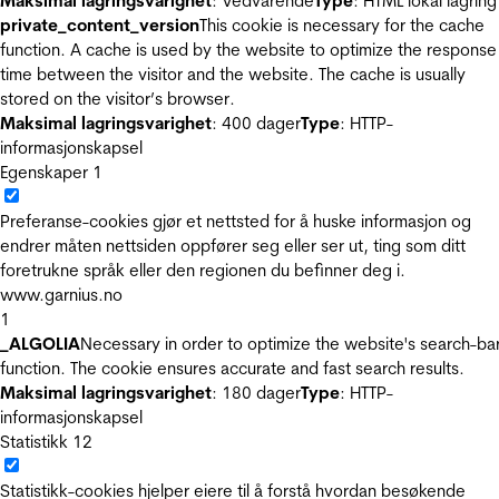
Maksimal lagringsvarighet
: Vedvarende
Type
: HTML lokal lagring
private_content_version
This cookie is necessary for the cache
function. A cache is used by the website to optimize the response
time between the visitor and the website. The cache is usually
stored on the visitor’s browser.
Maksimal lagringsvarighet
: 400 dager
Type
: HTTP-
informasjonskapsel
Egenskaper
1
Preferanse-cookies gjør et nettsted for å huske informasjon og
endrer måten nettsiden oppfører seg eller ser ut, ting som ditt
foretrukne språk eller den regionen du befinner deg i.
www.garnius.no
1
_ALGOLIA
Necessary in order to optimize the website's search-ba
function. The cookie ensures accurate and fast search results.
Maksimal lagringsvarighet
: 180 dager
Type
: HTTP-
informasjonskapsel
Statistikk
12
Statistikk-cookies hjelper eiere til å forstå hvordan besøkende