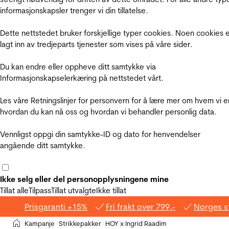
informasjonskapsler trenger vi din tillatelse.
Dette nettstedet bruker forskjellige typer cookies. Noen cookies 
lagt inn av tredjeparts tjenester som vises på våre sider.
Du kan endre eller oppheve ditt samtykke via
Informasjonskapselerkæring på nettstedet vårt.
Les våre Retningslinjer for personvern for å lære mer om hvem vi e
hvordan du kan nå oss og hvordan vi behandler personlig data.
Vennligst oppgi din samtykke-ID og dato for henvendelser
angående ditt samtykke.
Ikke selg eller del personopplysningene mine
Tillat alle
Tilpass
Tillat utvalgte
Ikke tillat
Prisgaranti +15%
Fri frakt over 799,-
Norges s
Hjem
Kampanje
Strikkepakker
HOY x Ingrid Raadim
>
>
>