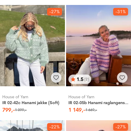
-27%
-31%
1.5
(2)
Karakter:
av 5 mulige
House of Yarn
House of Yarn
IR 02-42c Hanami jakke (Soft)
IR 02-05b Hanami raglangenser (Påfugl in Paris)
799
,-
1
149
,-
1
099
,-
1
669
,-
-22%
-27%