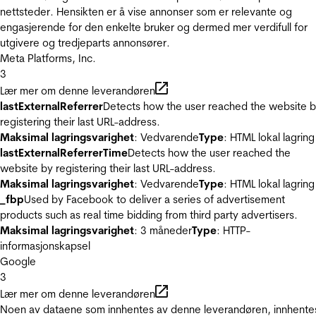
nettsteder. Hensikten er å vise annonser som er relevante og
engasjerende for den enkelte bruker og dermed mer verdifull for
utgivere og tredjeparts annonsører.
Meta Platforms, Inc.
3
Lær mer om denne leverandøren
lastExternalReferrer
Detects how the user reached the website 
registering their last URL-address.
Maksimal lagringsvarighet
: Vedvarende
Type
: HTML lokal lagring
lastExternalReferrerTime
Detects how the user reached the
website by registering their last URL-address.
Maksimal lagringsvarighet
: Vedvarende
Type
: HTML lokal lagring
_fbp
Used by Facebook to deliver a series of advertisement
products such as real time bidding from third party advertisers.
Maksimal lagringsvarighet
: 3 måneder
Type
: HTTP-
informasjonskapsel
Google
3
Lær mer om denne leverandøren
Noen av dataene som innhentes av denne leverandøren, innhente