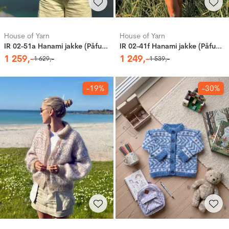
House of Yarn
House of Yarn
IR 02-51a Hanami jakke (Påfugl in Paris & Caness)
IR 02-41f Hanami jakke (Påfugl in Paris)
1
259
,-
1
249
,-
1
629
,-
1
539
,-
-19%
-30%