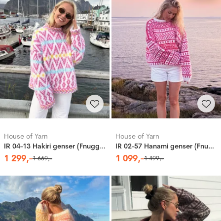
House of Yarn
House of Yarn
IR 04-13 Hakiri genser (Fnugg in Florence)
IR 02-57 Hanami genser (Fnugg in Florence & Caness)
1
299
,-
1
099
,-
1
669
,-
1
499
,-