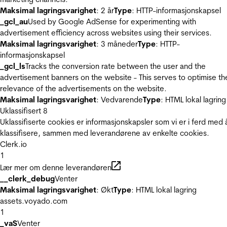
Maksimal lagringsvarighet
: 2 år
Type
: HTTP-informasjonskapsel
_gcl_au
Used by Google AdSense for experimenting with
advertisement efficiency across websites using their services.
Maksimal lagringsvarighet
: 3 måneder
Type
: HTTP-
informasjonskapsel
_gcl_ls
Tracks the conversion rate between the user and the
advertisement banners on the website - This serves to optimise th
relevance of the advertisements on the website.
Maksimal lagringsvarighet
: Vedvarende
Type
: HTML lokal lagring
Uklassifisert
8
Uklassifiserte cookies er informasjonskapsler som vi er i ferd med 
klassifisere, sammen med leverandørene av enkelte cookies.
Clerk.io
1
Lær mer om denne leverandøren
__clerk_debug
Venter
Maksimal lagringsvarighet
: Økt
Type
: HTML lokal lagring
assets.voyado.com
1
_vaS
Venter