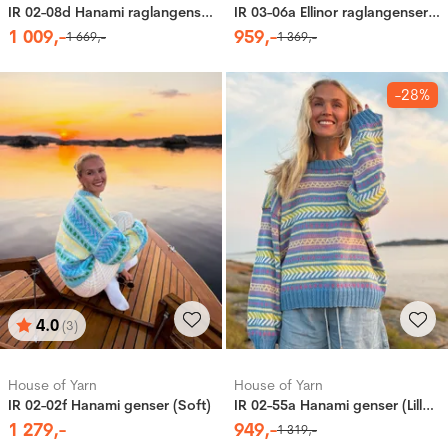
IR 02-08d Hanami raglangenser (Fnugg in Florence)
IR 03-06a Ellinor raglangenser (Soft)
1
009
,-
959
,-
1
669
,-
1
369
,-
-28%
4.0
(3)
Karakter:
av 5 mulige
House of Yarn
House of Yarn
IR 02-02f Hanami genser (Soft)
IR 02-55a Hanami genser (Lille Lerke)
1
279
,-
949
,-
1
319
,-