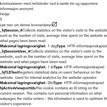
kommuniserer med nettsteder ved å samle inn og rapportere
informasjon anonymt.
Hotjar
5
Lær mer om denne leverandøren
_hjSession_#
Collects statistics on the visitor's visits to the websit
such as the number of visits, average time spent on the website a
what pages have been read.
Maksimal lagringsvarighet
: 1 dag
Type
: HTTP-informasjonskapse
_hjSessionUser_#
Collects statistics on the visitor's visits to the
website, such as the number of visits, average time spent on the
website and what pages have been read.
Maksimal lagringsvarighet
: 1 år
Type
: HTTP-informasjonskapsel
_hjTLDTest
Registers statistical data on users' behaviour on the
website. Used for internal analytics by the website operator.
Maksimal lagringsvarighet
: Økt
Type
: HTTP-informasjonskapsel
hjActiveViewportIds
This cookie contains an ID string on the
current session. This contains non-personal information on what
subpages the visitor enters – this information is used to optimize t
visitor's experience.