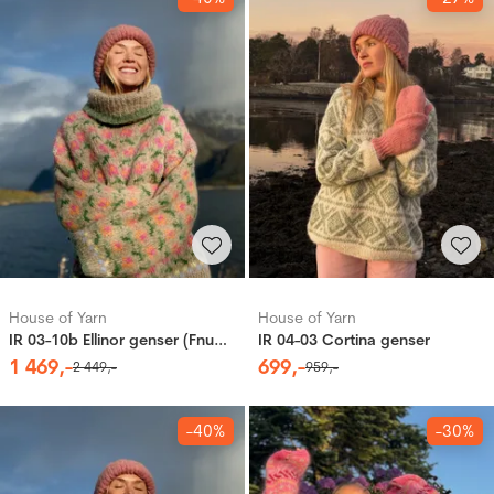
House of Yarn
House of Yarn
IR 03-10b Ellinor genser (Fnugg in Florence)
IR 04-03 Cortina genser
1
469
,-
699
,-
2
449
,-
959
,-
-40%
-30%