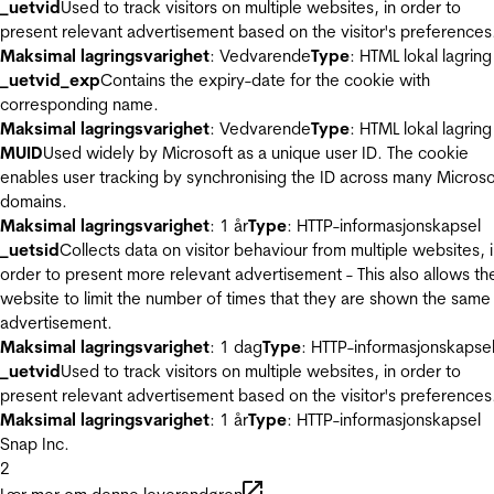
_uetvid
Used to track visitors on multiple websites, in order to
present relevant advertisement based on the visitor's preferences
Maksimal lagringsvarighet
: Vedvarende
Type
: HTML lokal lagring
_uetvid_exp
Contains the expiry-date for the cookie with
corresponding name.
Maksimal lagringsvarighet
: Vedvarende
Type
: HTML lokal lagring
MUID
Used widely by Microsoft as a unique user ID. The cookie
enables user tracking by synchronising the ID across many Microso
domains.
Maksimal lagringsvarighet
: 1 år
Type
: HTTP-informasjonskapsel
_uetsid
Collects data on visitor behaviour from multiple websites, 
order to present more relevant advertisement - This also allows th
website to limit the number of times that they are shown the same
advertisement.
Maksimal lagringsvarighet
: 1 dag
Type
: HTTP-informasjonskapse
_uetvid
Used to track visitors on multiple websites, in order to
present relevant advertisement based on the visitor's preferences
Maksimal lagringsvarighet
: 1 år
Type
: HTTP-informasjonskapsel
Snap Inc.
2