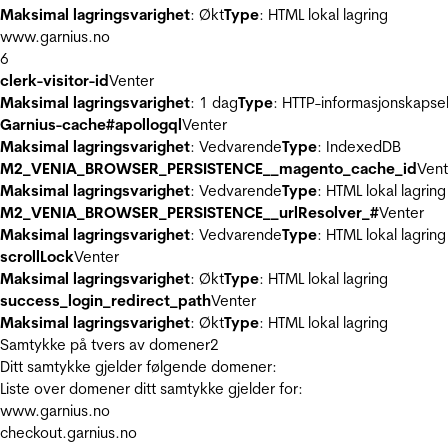
Maksimal lagringsvarighet
: Økt
Type
: HTML lokal lagring
www.garnius.no
6
clerk-visitor-id
Venter
Maksimal lagringsvarighet
: 1 dag
Type
: HTTP-informasjonskapse
Garnius-cache#apollogql
Venter
Maksimal lagringsvarighet
: Vedvarende
Type
: IndexedDB
M2_VENIA_BROWSER_PERSISTENCE__magento_cache_id
Vent
Maksimal lagringsvarighet
: Vedvarende
Type
: HTML lokal lagring
M2_VENIA_BROWSER_PERSISTENCE__urlResolver_#
Venter
Maksimal lagringsvarighet
: Vedvarende
Type
: HTML lokal lagring
scrollLock
Venter
Maksimal lagringsvarighet
: Økt
Type
: HTML lokal lagring
success_login_redirect_path
Venter
Maksimal lagringsvarighet
: Økt
Type
: HTML lokal lagring
Samtykke på tvers av domener
2
Ditt samtykke gjelder følgende domener:
Liste over domener ditt samtykke gjelder for:
www.garnius.no
checkout.garnius.no