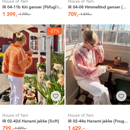
House of Yarn
House of Yarn
IR 04-11b Kiri genser (Påfugl in Paris)
IR 04-08 Himmeltind genser (Soft)
1
399
,-
709
,-
1
799
,-
1
019
,-
-27%
House of Yarn
House of Yarn
IR 02-42d Hanami jakke (Soft)
IR 02-44a Hanami jakke (Fnugg in Florence)
799
,-
1
629
,-
1
099
,-