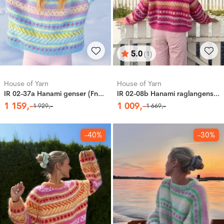
5.0
(1)
Karakter:
av 5 mulige
House of Yarn
House of Yarn
IR 02-37a Hanami genser (Fnugg in Florence)
IR 02-08b Hanami raglangenser (Fnugg in Florence)
1
159
,-
1
009
,-
1
929
,-
1
669
,-
-40%
-30%