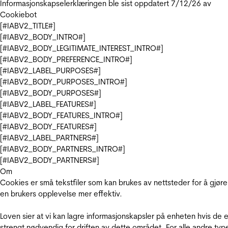
Informasjonskapselerklæringen ble sist oppdatert 7/12/26 av
Cookiebot
[#IABV2_TITLE#]
[#IABV2_BODY_INTRO#]
[#IABV2_BODY_LEGITIMATE_INTEREST_INTRO#]
[#IABV2_BODY_PREFERENCE_INTRO#]
[#IABV2_LABEL_PURPOSES#]
[#IABV2_BODY_PURPOSES_INTRO#]
[#IABV2_BODY_PURPOSES#]
[#IABV2_LABEL_FEATURES#]
[#IABV2_BODY_FEATURES_INTRO#]
[#IABV2_BODY_FEATURES#]
[#IABV2_LABEL_PARTNERS#]
[#IABV2_BODY_PARTNERS_INTRO#]
[#IABV2_BODY_PARTNERS#]
Om
Cookies er små tekstfiler som kan brukes av nettsteder for å gjøre
en brukers opplevelse mer effektiv.
Loven sier at vi kan lagre informasjonskapsler på enheten hvis de e
strengt nødvendig for driften av dette området. For alle andre typ