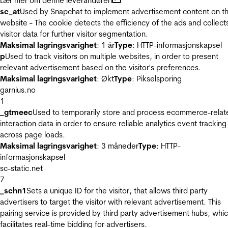
Lær mer om denne leverandøren
sc_at
Used by Snapchat to implement advertisement content on t
website - The cookie detects the efficiency of the ads and collect
visitor data for further visitor segmentation.
Maksimal lagringsvarighet
: 1 år
Type
: HTTP-informasjonskapsel
p
Used to track visitors on multiple websites, in order to present
relevant advertisement based on the visitor's preferences.
Maksimal lagringsvarighet
: Økt
Type
: Pikselsporing
garnius.no
1
_gtmeec
Used to temporarily store and process ecommerce-relat
interaction data in order to ensure reliable analytics event tracking
across page loads.
Maksimal lagringsvarighet
: 3 måneder
Type
: HTTP-
informasjonskapsel
sc-static.net
7
_schn1
Sets a unique ID for the visitor, that allows third party
advertisers to target the visitor with relevant advertisement. This
pairing service is provided by third party advertisement hubs, whi
facilitates real-time bidding for advertisers.