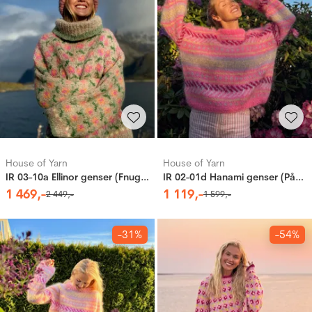
House of Yarn
House of Yarn
IR 03-10a Ellinor genser (Fnugg in Florence)
IR 02-01d Hanami genser (Påfugl in Paris)
1
469
,-
1
119
,-
2
449
,-
1
599
,-
-31%
-54%