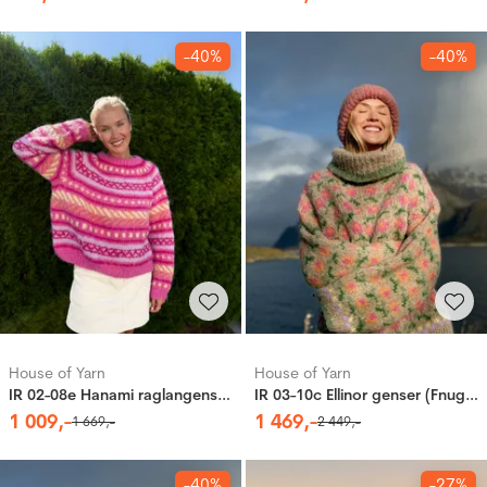
-40%
-40%
House of Yarn
House of Yarn
IR 02-08e Hanami raglangenser (Fnugg in Florence)
IR 03-10c Ellinor genser (Fnugg in Florence)
1
009
,-
1
469
,-
1
669
,-
2
449
,-
-40%
-27%