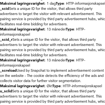
Maksimal lagringsvarighet
: 1 dag
Type
: HTTP-informasjonskapse
_scid
Sets a unique ID for the visitor, that allows third party
advertisers to target the visitor with relevant advertisement. This
pairing service is provided by third party advertisement hubs, whi
facilitates real-time bidding for advertisers.
Maksimal lagringsvarighet
: 13 måneder
Type
: HTTP-
informasjonskapsel
_scid_r
Sets a unique ID for the visitor, that allows third party
advertisers to target the visitor with relevant advertisement. This
pairing service is provided by third party advertisement hubs, whi
facilitates real-time bidding for advertisers.
Maksimal lagringsvarighet
: 13 måneder
Type
: HTTP-
informasjonskapsel
_screload
Used by Snapchat to implement advertisement content
on the website - The cookie detects the efficiency of the ads and
collects visitor data for further visitor segmentation.
Maksimal lagringsvarighet
: Økt
Type
: HTTP-informasjonskapsel
u_sclid
Sets a unique ID for the visitor, that allows third party
advertisers to target the visitor with relevant advertisement. This
pairing service is provided by third party advertisement hubs, whi