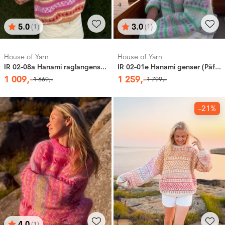
5.0
3.0
(1)
(1)
Karakter:
av 5 mulige
Karakter:
av 5 mulige
House of Yarn
House of Yarn
IR 02-08a Hanami raglangenser (Fnugg in Florence)
IR 02-01e Hanami genser (Påfugl in Paris)
1
009
,-
1
259
,-
1
669
,-
1
799
,-
-21%
4.0
(1)