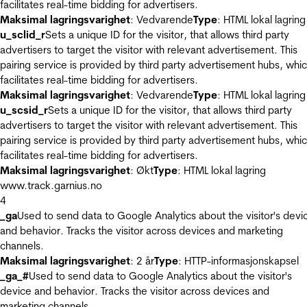
facilitates real-time bidding for advertisers.
Maksimal lagringsvarighet
: Vedvarende
Type
: HTML lokal lagring
u_sclid_r
Sets a unique ID for the visitor, that allows third party
advertisers to target the visitor with relevant advertisement. This
pairing service is provided by third party advertisement hubs, whi
facilitates real-time bidding for advertisers.
Maksimal lagringsvarighet
: Vedvarende
Type
: HTML lokal lagring
u_scsid_r
Sets a unique ID for the visitor, that allows third party
advertisers to target the visitor with relevant advertisement. This
pairing service is provided by third party advertisement hubs, whi
facilitates real-time bidding for advertisers.
Maksimal lagringsvarighet
: Økt
Type
: HTML lokal lagring
www.track.garnius.no
4
_ga
Used to send data to Google Analytics about the visitor's devi
and behavior. Tracks the visitor across devices and marketing
channels.
Maksimal lagringsvarighet
: 2 år
Type
: HTTP-informasjonskapsel
_ga_#
Used to send data to Google Analytics about the visitor's
device and behavior. Tracks the visitor across devices and
marketing channels.