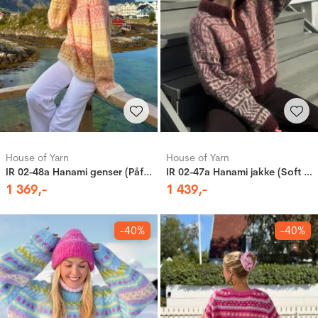
House of Yarn
House of Yarn
IR 02-48a Hanami genser (Påfugl in Paris & Caness)
IR 02-47a Hanami jakke (Soft og Caness)
1
369
,-
1
439
,-
-40%
-40%