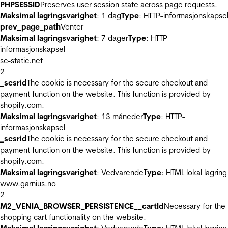
PHPSESSID
Preserves user session state across page requests.
Maksimal lagringsvarighet
: 1 dag
Type
: HTTP-informasjonskapse
prev_page_path
Venter
Maksimal lagringsvarighet
: 7 dager
Type
: HTTP-
informasjonskapsel
sc-static.net
2
_scsrid
The cookie is necessary for the secure checkout and
payment function on the website. This function is provided by
shopify.com.
Maksimal lagringsvarighet
: 13 måneder
Type
: HTTP-
informasjonskapsel
_scsrid
The cookie is necessary for the secure checkout and
payment function on the website. This function is provided by
shopify.com.
Maksimal lagringsvarighet
: Vedvarende
Type
: HTML lokal lagring
www.garnius.no
2
M2_VENIA_BROWSER_PERSISTENCE__cartId
Necessary for the
shopping cart functionality on the website.